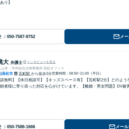
あり】
せ
メー
桃大
弁護士
インタビューを見る
弁護士法人山本・坪井綜合法律事務所 高松オフィス
県
高松市
瓦町駅
から徒歩2分
営業時間：08:00~21:00（平日）
|
談無料】【休日相談可】【キッズスペース有】【瓦町駅2分】どのよう
頼者様に寄り添った対応を心がけています。【離婚・男女問題】DV被
せ
メール