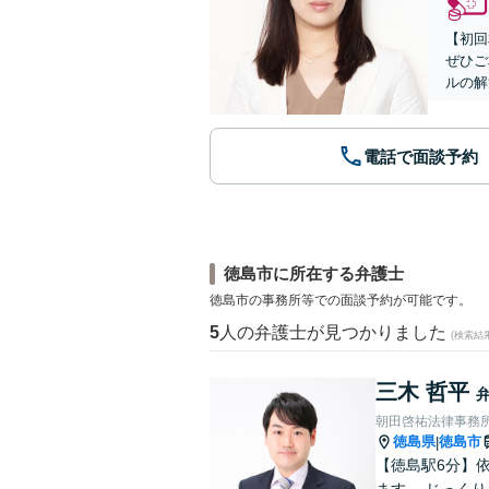
【初回
ぜひご
ルの解
電話で面談予約
徳島市に所在する弁護士
徳島市の事務所等での面談予約が可能です。
5
人の弁護士が見つかりました
(検索結
三木 哲平
朝田啓祐法律事務
徳島県
徳島市
|
【徳島駅6分】