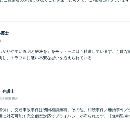
りとご相談者のお話しを聴くことを第一と考えて、ご相談にのっています
弁護士
所
わかりやすい説明と解決を」をモットーに日々精進しています。可能な
明し、トラブルに遭い不安な思いを抱えられている
男
弁護士
同法律事務所
者側）、交通事故事件は初回相談無料。その他、相続事件／離婚事件／
題に対応可能！完全個室対応でプライバシーが守られます。【無料駐車