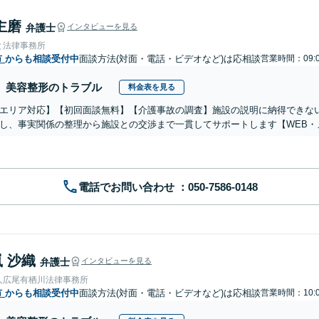
主磨
弁護士
インタビューを見る
と法律事務所
市
からも相談受付中
面談方法(対面・電話・ビデオなど)は応相談
営業時間：09:0
美容整形のトラブル
料金表を見る
エリア対応】【初回面談無料】【介護事故の調査】施設の説明に納得できな
し、事実関係の整理から施設との交渉まで一貫してサポートします【WEB・
電話でお問い合わせ
 沙織
弁護士
インタビューを見る
人広尾有栖川法律事務所
市
からも相談受付中
面談方法(対面・電話・ビデオなど)は応相談
営業時間：10:0