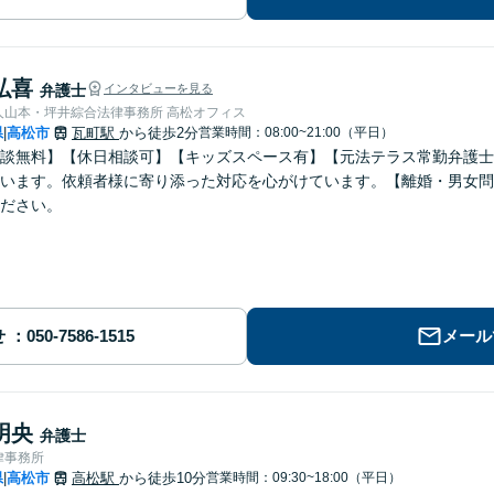
弘喜
弁護士
インタビューを見る
弁護士法人山本・坪井綜合法律事務所 高松オフィス
県
高松市
瓦町駅
から徒歩2分
営業時間：08:00~21:00（平日）
|
談無料】【休日相談可】【キッズスペース有】【元法テラス常勤弁護士
います。依頼者様に寄り添った対応を心がけています。【離婚・男女問
ださい。
せ
メール
明央
弁護士
律事務所
県
高松市
高松駅
から徒歩10分
営業時間：09:30~18:00（平日）
|