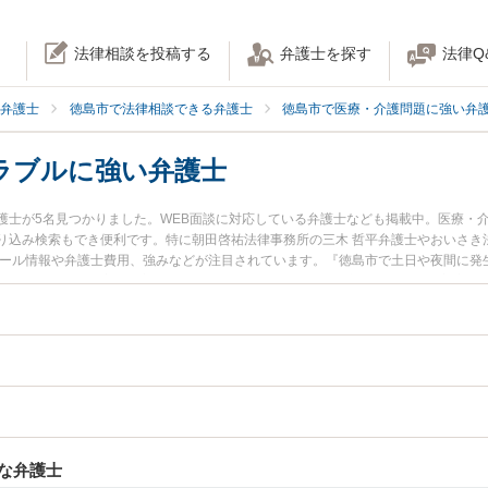
法律相談を投稿する
弁護士を探す
法律Q
弁護士
徳島市で法律相談できる弁護士
徳島市で医療・介護問題に強い弁
ラブルに強い弁護士
護士が5名見つかりました。WEB面談に対応している弁護士なども掲載中。医療・
り込み検索もでき便利です。特に朝田啓祐法律事務所の三木 哲平弁護士やおいさき
ィール情報や弁護士費用、強みなどが注目されています。『徳島市で土日や夜間に発
のトラブル解決の実績豊富な近くの弁護士を検索したい』『初回相談無料で美容整
におすすめです。
な弁護士