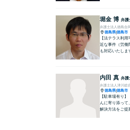
堀金 博
弁護
弁護士法人徳島合
徳島県
徳島市
|
【法テラス利用
近な事件（労働問
も対応いたしま
内田 真
弁護
弁護士法人津川総
徳島県
徳島市
|
【駐車場有り】
んに寄り添って
解決方法をご提