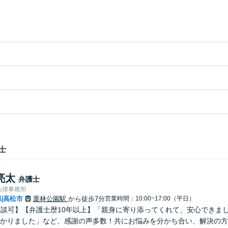
士
亮太
弁護士
法律事務所
県
高松市
栗林公園駅
から徒歩7分
営業時間：10:00~17:00（平日）
|
面談可】【弁護士歴10年以上】「親身に寄り添ってくれて、安心できま
かりました」など、感謝の声多数！共にお悩みを分かち合い、解決の方