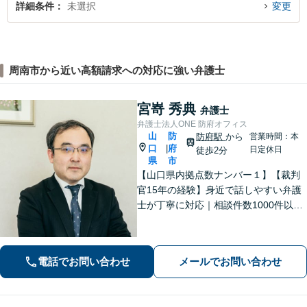
詳細条件
未選択
変更
周南市から近い高額請求への対応に強い弁護士
宮嵜 秀典
弁護士
弁護士法人ONE 防府オフィス
山
防
防府駅
から
営業時間：本
口
府
|
日定休日
徒歩2分
県
市
【山口県内拠点数ナンバー１】【裁判
官15年の経験】身近で話しやすい弁護
士が丁寧に対応｜相談件数1000件以上
の実績をもとに、地域事情に寄り添っ
た適切なアドバイスを提供します。安
心してお任せください。【夜間対応】
電話でお問い合わせ
メールでお問い合わせ