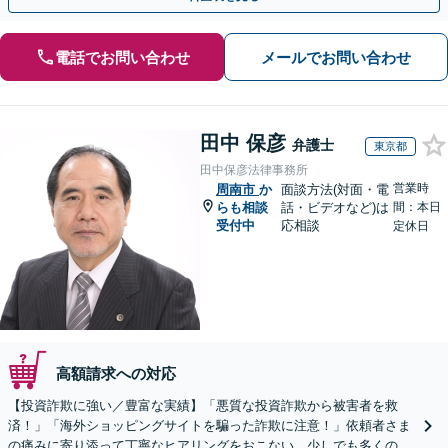
電話でお問い合わせ
メールでお問い合わせ
田中 保彦
弁護士
東京都
田中保彦法律事務所
営業時
周南市
か
面談方法(対面・電
らも相談
話・ビデオなど)は
間：本日
受付中
応相談
定休日
高額請求への対応
【投資詐欺に強い／豊富な実績】「悪質な投資詐欺から被害者を救
済！」「海外ショッピングサイトを騙った詐欺に注意！」依頼者さま
の痛みに寄り添って丁寧なヒアリングをおこない、少しでも多くの返