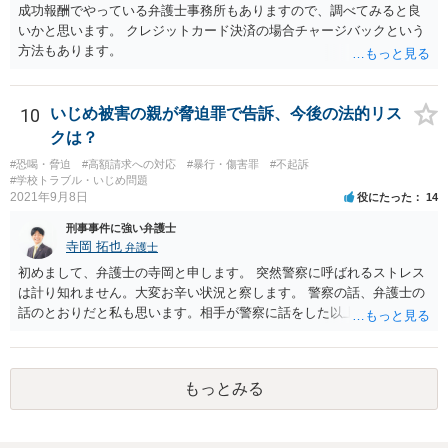
成功報酬でやっている弁護士事務所もありますので、調べてみると良
いかと思います。 クレジットカード決済の場合チャージバックという
方法もあります。
10
いじめ被害の親が脅迫罪で告訴、今後の法的リス
クは？
#恐喝・脅迫
#高額請求への対応
#暴行・傷害罪
#不起訴
#学校トラブル・いじめ問題
2021年9月8日
役にたった
14
刑事事件に強い弁護士
寺岡 拓也
弁護士
初めまして、弁護士の寺岡と申します。 突然警察に呼ばれるストレス
は計り知れません。大変お辛い状況と察します。 警察の話、弁護士の
話のとおりだと私も思います。相手が警察に話をした以上、警察も事
情を聞かざるをえないために質問者様に話を聞いた程度のことでしょ
う（相手が警察にどう話してるかもわかりませんし）。 質問者様の発
言は脅迫罪に当たるような文言ではないかと思います。 私も含め、弁
もっとみる
護士は確定的なことが言えません。「絶対にない」とは言えないわけ
です。ですから質問者様も不安になってしまうのでしょう。ですが、
現実的に考えると本件は逮捕等になるような事案ではないかと思いま