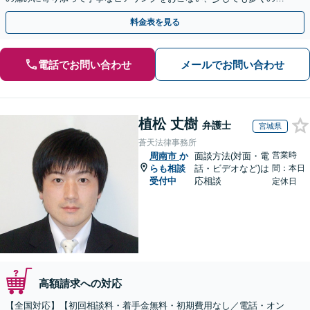
金が得られるよう尽力します！
料金表を見る
電話でお問い合わせ
メールでお問い合わせ
植松 丈樹
弁護士
宮城県
蒼天法律事務所
営業時
周南市
か
面談方法(対面・電
らも相談
話・ビデオなど)は
間：本日
受付中
応相談
定休日
高額請求への対応
【全国対応】【初回相談料・着手金無料・初期費用なし／電話・オン