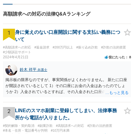
相談ください。
高額請求への対応の法律Q&Aランキング
1
身に覚えのない口座開設に関する支払い義務につ
いて
#高額請求への対応
#返金請求
#200万円以上
#振り込め詐欺
#詐欺の法的措置
#少額訴訟サポート
2024年4月21日
役にたった
8
鈴木 祥平
弁護士
掲示板の限界なのですが、事実関係がよくわかりません。 新たに口座
が開設されているとして 1）その口座にお金の入金はあったのでしょ
うか 2）入金されているとすれば、その入金された口座の資金は引き
出されていたり、第三者に送金されていたりするのでしょうか。 これ
がポイントですよね。口座を悪用する人は、「その口座に入ったお金
を手に入れる」ことが目的ですから、あなたがキャッシュカードを持
2
LINEのスマホ副業に登録してしまい、法律事務
っている場合には、キャッシュカードで引き出すことはあなたしかで
所から電話が入りました。
きませんから、できるとすれば、ネット上あるいはアプリ上で第三者
#契約解除・契約取消
#副業詐欺
#高額請求への対応
#詐欺の法的措置
に送金することくらいだと思います。あなたの名義の口座であるか
#本名・住所・電話番号が判明
#10万円未満
ら、お金の動きくらいは調べることが可能であると思います。 その上