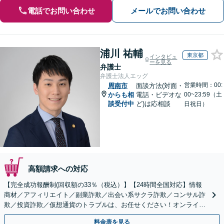
電話でお問い合わせ
メールでお問い合わせ
浦川 祐輔
東京都
インタビュ
ーを見る
弁護士
弁護士法人エッグ
営業時間：00:
周南市
面談方法(対面・
からも相
電話・ビデオな
00~23:59（土
談受付中
ど)は応相談
日祝日）
高額請求への対応
【完全成功報酬制(回収額の33％（税込）】【24時間全国対応】情報
商材／アフィリエイト／副業詐欺／出会い系サクラ詐欺／コンサル詐
欺／投資詐欺／仮想通貨のトラブルは、お任せください！オンライン
のみで解決も可能！
料金表を見る