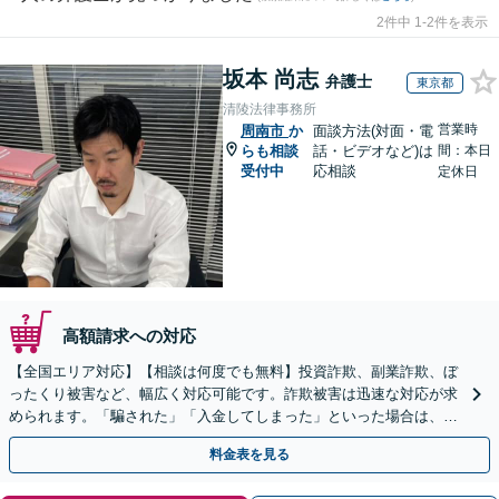
2件中 1-2件を表示
坂本 尚志
弁護士
東京都
清陵法律事務所
営業時
周南市
か
面談方法(対面・電
らも相談
話・ビデオなど)は
間：本日
受付中
応相談
定休日
高額請求への対応
【全国エリア対応】【相談は何度でも無料】投資詐欺、副業詐欺、ぼ
ったくり被害など、幅広く対応可能です。詐欺被害は迅速な対応が求
められます。「騙された」「入金してしまった」といった場合は、お
早めにご相談ください。【電話・メール・WEB相談可】
料金表を見る