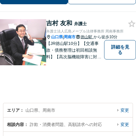
吉村 友和
弁護士
弁護士法人広島メープル法律事務所 周南事務所
山口県
周南市
徳山駅
から徒歩10分
|
【JR徳山駅10分】【交通事
詳細を見
故・債務整理は初回相談無
る
料】【高次脳機能障害に対応
可】依頼者の希望や気持ちを
真摯に受け止め、粘り強く対
応。「人生・企業運営のパー
トナー」として、お客さまに
寄り添いますので、お気軽に
ご相談ください。
エリア
山口県、周南市
変更
相談内容
詐欺・消費者問題、高額請求への対応
変更