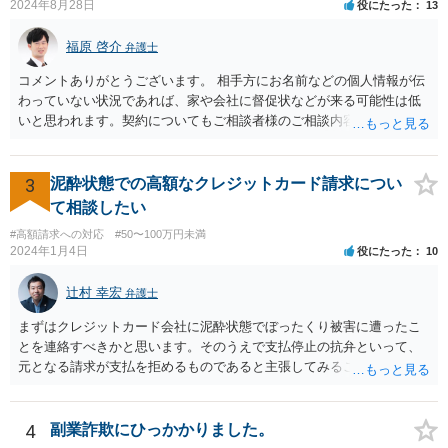
2024年8月28日
役にたった
13
で、新しく開設した口座に資金が残っているのであれば、それを返せ
ばいいだけの話だと思いますし、残っていないのであれば、第三者に
福原 啓介
弁護士
送金をされたか、引き出されたどちらかだと思います。第三者に送金
をされてしまっているのであれば、その資金を送金先に返金を求める
コメントありがとうございます。 相手方にお名前などの個人情報が伝
などの措置を講じる必要があるのではないでしょうか。
わっていない状況であれば、家や会社に督促状などが来る可能性は低
いと思われます。契約についてもご相談者様のご相談内容を踏まえま
すと、そもそも成立していない可能性もありますので、その点ご留意
いただけますと幸いです。
3
泥酔状態での高額なクレジットカード請求につい
て相談したい
#高額請求への対応
#50〜100万円未満
2024年1月4日
役にたった
10
辻村 幸宏
弁護士
まずはクレジットカード会社に泥酔状態でぼったくり被害に遭ったこ
とを連絡すべきかと思います。そのうえで支払停止の抗弁といって、
元となる請求が支払を拒めるものであると主張してみることになるか
と思います。 なお、このような事例もありますが、救済されるのはな
かなかシビアかもしれません。 https://zenso.or.jp/wp-content/uploads/
JACAS173%e5%88%a4%e4%be%8b%e7%b4%b9%e4%bb%8b.pdf
4
副業詐欺にひっかかりました。