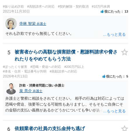
#振り込め詐欺
#高額請求への対応
#契約解除・契約取消
#10万円未満
2021年11月30日
役にたった
13
寺林 智栄
弁護士
それも詐欺ですから無視してください。
5
被害者からの高額な損害賠償・慰謝料請求や脅さ
れたりをやめてもらう方法
#ぼったくり被害
#恐喝・脅迫への対応
#200万円以上
#本名・住所・電話番号が判明
#高額請求への対応
2026年4月13日
役にたった
5
詐欺・消費者問題に強い弁護士
泉 亮介
弁護士
弁護士と警察に相談をされてください。 相手の行為は対応によっては
恐喝や脅迫、強要等になる可能性もありますし、そもそもご自身にそ
の金額の支払い義務があるかどうかについても争いがあるでしょう。
代理人を立て、毅然と対応する必要があるかと思われます。
6
依頼業者の社員の支払金持ち逃げ