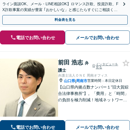
ライン面談OK、メール・LINE相談OK】ロマンス詐欺、投資詐欺、F
X詐欺事案の実績が豊富 ｢おかしいな」と感じたらすぐにご相談くだ
さい。
料金表を見る
電話でお問い合わせ
メールでお問い合わせ
前田 浩志
弁
インタビューを
見る
護士
弁護士法人ＯＮＥ 周南オフィス
山口県
周南市
営業時間：本日定休日
|
【山口県内拠点数ナンバー１"旧大賀綜
合法律事務所"】。「費用」と「時間」
の負担を極力削減！地域ネットワーク
を活用し、依頼者が望む解決を目指し
ます。お気軽にご相談ください。【相
続・遺言に強い】不動産の売却や相続
税対策なども親身に対応◎
電話でお問い合わせ
メールでお問い合わせ