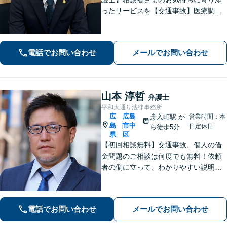
ったサービスを【交通事故】医療調査
を徹底的に行い、然るべき補償を受け
られるようサポートします【相続】事
実調査と判例をリサーチし、不公平感
電話でお問い合わせ
メールでお問い合わせ
のない相続を実現【WEB面談】
山本 淳哲
弁護士
平和大通り法律事務所
広
広島
舟入町駅
か
営業時間：本
島
市中
|
日定休日
ら徒歩5分
県
区
【初回相談無料】交通事故、個人の借
金問題のご相談は何度でも無料！依頼
者の側に立って、わかりやすい説明を
心がけます。一番頼れる弁護士を目指
します【元エンジニアの弁護士】お気
軽にご相談ください【WEB面談可】
電話でお問い合わせ
メールでお問い合わせ
【広島電鉄舟入町駅・土橋駅徒歩5分】