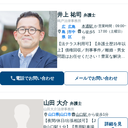
井上 祐司
弁護士
鳴戸法律事務所
本通駅
か
営業時間：09:00~
広
広島
17:00（土曜日）
島
市中
ら徒歩5
|
県
区
分
【法テラス利用可】【弁護士歴15年以
上】債権回収／刑事事件／離婚・男女
問題はお任せください！豊富な解決実
績と弁護士経験を活かした、的確でス
ムーズな対応が持ち味です【子連れ相
談】【完全個室相談】【休日・夜間対
電話でお問い合わせ
メールでお問い合わせ
応可】【本通駅5分】
山田 大介
弁護士
山田大介法律事務所
山口県
山口市
山口駅
から徒歩1分
|
【夜間/休日/出張相談可】【J
詳細を見
R山口駅１分】【専用駐車場