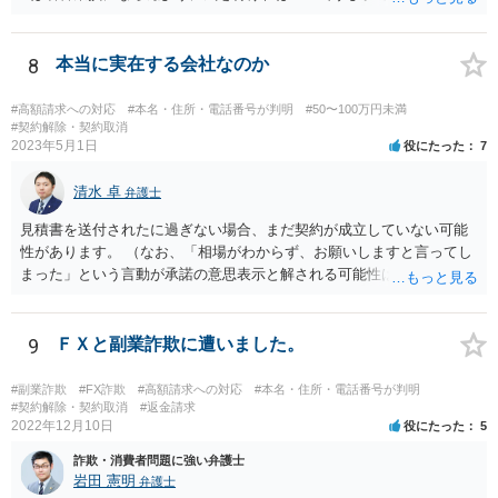
も民事と言われるだけでしょう。
8
本当に実在する会社なのか
#高額請求への対応
#本名・住所・電話番号が判明
#50〜100万円未満
#契約解除・契約取消
2023年5月1日
役にたった
7
清水 卓
弁護士
見積書を送付されたに過ぎない場合、まだ契約が成立していない可能
性があります。 （なお、「相場がわからず、お願いしますと言ってし
まった」という言動が承諾の意思表示と解される可能性はあります
が、口頭に過ぎない場合には、承諾の意思表示にはあたらないと争え
る余地があるかもしれません）。 いずれにしても、相手会社の実在
等に不安を感じるのであれば、相手方とのやりとりを一旦保留とし
9
ＦＸと副業詐欺に遭いました。
て、見積書等の相手方の表示（名称、代表者名、住所等）を手がかり
に、法務局で商業•法人登記の登記事項証明書の入手を試みてみる方法
#副業詐欺
#FX詐欺
#高額請求への対応
#本名・住所・電話番号が判明
も考えられます（相手の会社が実在する会社なのか、やりとりしてい
#契約解除・契約取消
#返金請求
2022年12月10日
役にたった
5
る相手が代表権限を有しているのか等について、登記登録の有無や登
録内容を確かめることができます）。 【参考】法務局サイト https://w
詐欺・消費者問題に強い弁護士
ww.moj.go.jp/MINJI/houjintouki.html
岩田 憲明
弁護士