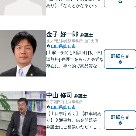
る
あり】「なんとかなるから大
丈夫」ではなく、まずはその
お悩みをお聞かせください。
個人・法人問わず、お困りの
方はお気軽にご相談くださ
金子 好一郎
弁護士
い。
虎ノ門法律経済事務所 山口支店
山口県
山口市
|
[土曜・夜間も相談可] [初回相
詳細を見
談無料] 弁護士をもっと身近な
る
存在に。専門的で高品質なリ
ーガルサービスを提供しま
す。
中山 修司
弁護士
県庁西門口法律事務所
山口県
山口市
|
【山口県庁近く】【駐車場あ
詳細を見
り】交通事故、借金問題等、
る
弁護士にご相談いただくこと
で解決の道筋が開ける可能性