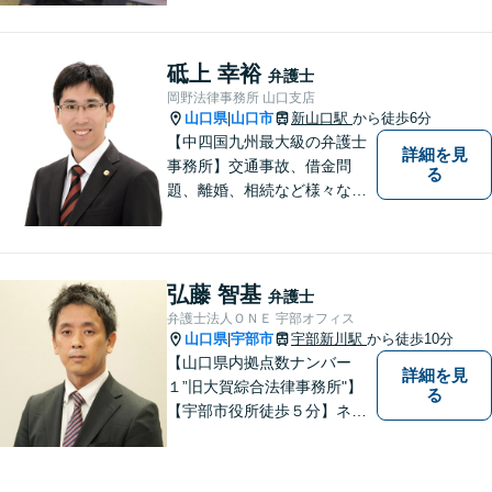
が高まります。ぜひ一度ご相
談ください。専門知識を有す
る弁護士が、客観的視点から
砥上 幸裕
弁護士
事案を検討し、最適の解決方
岡野法律事務所 山口支店
法を探ります。
山口県
山口市
新山口駅
から徒歩6分
|
【中四国九州最大級の弁護士
詳細を見
事務所】交通事故、借金問
る
題、離婚、相続など様々な問
題について、「何度でも無
料」の相談を行っています！
まずはお気軽にご相談くださ
い！
弘藤 智基
弁護士
弁護士法人ＯＮＥ 宇部オフィス
山口県
宇部市
宇部新川駅
から徒歩10分
|
【山口県内拠点数ナンバー
詳細を見
１”旧大賀綜合法律事務所"】
る
【宇部市役所徒歩５分】ネッ
トワークを活かし、寄り添い
ながらサポートをいたしま
す。お困りの方はお気軽にご