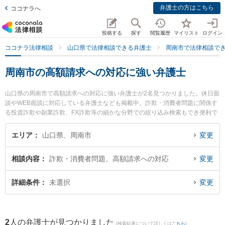
弁護士の方はこちら
ココナラへ
投稿する
探す
閲覧履歴
マイリスト
ログイン
ココナラ法律相談
山口県で法律相談できる弁護士
周南市で法律相談で
周南市の高額請求への対応に強い弁護士
山口県の周南市で高額請求への対応に強い弁護士が2名見つかりました。休日面
談やWEB面談に対応している弁護士なども掲載中。詐欺・消費者問題に関係す
る投資詐欺や副業詐欺、FX詐欺等の細かな分野での絞り込み検索もでき便利で
す。特に弁護士法人ＯＮＥ 周南オフィスの前田 浩志弁護士や弁護士法人広島メ
ープル法律事務所 周南事務所の吉村 友和弁護士のプロフィール情報や弁護士費
エリア
山口県、周南市
変更
用、強みなどが注目されています。『周南市で土日や夜間に発生した高額請求
への対応のトラブルを今すぐに弁護士に相談したい』『高額請求への対応のト
相談内容
詐欺・消費者問題、高額請求への対応
変更
ラブル解決の実績豊富な近くの弁護士を検索したい』『初回相談無料で高額請
求への対応を法律相談できる周南市内の弁護士に相談予約したい』などでお困
りの相談者さんにおすすめです。
詳細条件
未選択
変更
2
人の弁護士が見つかりました
(検索結果について詳しくは
こちら
)