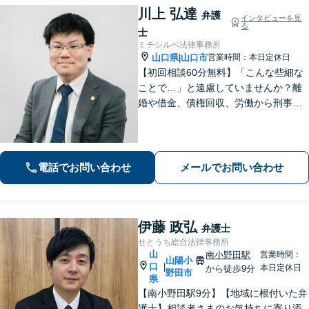
川上 弘達
弁護
インタビューを見
る
士
ミチシルベ法律事務所
山口県
山口市
営業時間：本日定休日
|
【初回相談60分無料】「こんな些細な
ことで…」と遠慮していませんか？離
婚や借金、債権回収、労働から刑事事
件まで幅広く対応しております。話し
やすい雰囲気づくりを何より大切にし
ています。どんな小さなお悩みでも誠
心誠意お伺いいたします。気軽にご相
電話でお問い合わせ
メールでお問い合わせ
談ください
伊藤 政弘
弁護士
せとうち総合法律事務所
山
南小野田駅
営業時間：
山陽小
口
|
本日定休日
から徒歩9分
野田市
県
【南小野田駅9分】【地域に根付いた弁
護士】相談者さまのお気持ちに寄り添