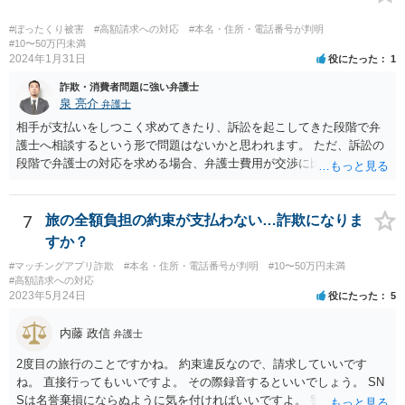
#ぼったくり被害
#高額請求への対応
#本名・住所・電話番号が判明
#10〜50万円未満
2024年1月31日
役にたった
1
詐欺・消費者問題に強い弁護士
泉 亮介
弁護士
相手が支払いをしつこく求めてきたり、訴訟を起こしてきた段階で弁
護士へ相談するという形で問題はないかと思われます。 ただ、訴訟の
段階で弁護士の対応を求める場合、弁護士費用が交渉に比べて高くな
りやすい為、相手の対応を見ながらどのタイミングで弁護士を入れる
のかを考えておく必要があるでしょう。
7
旅の全額負担の約束が支払わない…詐欺になりま
すか？
#マッチングアプリ詐欺
#本名・住所・電話番号が判明
#10〜50万円未満
#高額請求への対応
2023年5月24日
役にたった
5
内藤 政信
弁護士
2度目の旅行のことですかね。 約束違反なので、請求していいです
ね。 直接行ってもいいですよ。 その際録音するといいでしょう。 SN
Sは名誉棄損にならぬように気を付ければいいですよ。 警察に行って