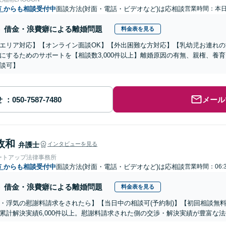
市
からも相談受付中
面談方法(対面・電話・ビデオなど)は応相談
営業時間：本
借金・浪費癖による離婚問題
料金表を見る
エリア対応】【オンライン面談OK】【外出困難な方対応】【乳幼児お連れ
にするためのサポートを【相談数3,000件以上】離婚原因の有無、親権、養
談可】
せ
メール
政和
弁護士
インタビューを見る
ートアップ法律事務所
市
からも相談受付中
面談方法(対面・電話・ビデオなど)は応相談
営業時間：06:
借金・浪費癖による離婚問題
料金表を見る
・浮気の慰謝料請求をされたら】【当日中の相談可(予約制)】【初回相談無料
累計解決実績6,000件以上。慰謝料請求された側の交渉・解決実績が豊富な