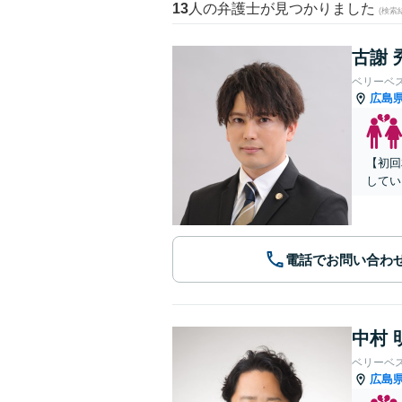
13
人の弁護士が見つかりました
(検索
古謝 
ベリーベ
広島
【初回
してい
電話でお問い合わ
中村 
ベリーベ
広島