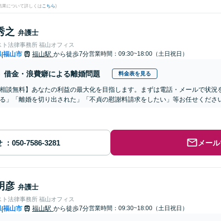
結果について詳しくは
こちら
)
秀之
弁護士
スト法律事務所 福山オフィス
県
福山市
福山駅
から徒歩7分
営業時間：09:30~18:00（土日祝日）
|
借金・浪費癖による離婚問題
料金表を見る
相談無料】あなたの利益の最大化を目指します。まずは電話・メールで状況
る」「離婚を切り出された」「不貞の慰謝料請求をしたい」等お任せくださ
せ
メール
明彦
弁護士
スト法律事務所 福山オフィス
県
福山市
福山駅
から徒歩7分
営業時間：09:30~18:00（土日祝日）
|