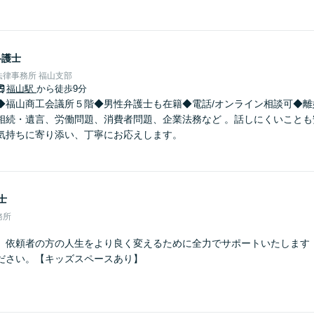
弁護士
律事務所 福山支部
福山駅
から徒歩9分
◆福山商工会議所５階◆男性弁護士も在籍◆電話/オンライン相談可◆離
相続・遺言、労働問題、消費者問題、企業法務など 。話しにくいことも
気持ちに寄り添い、丁寧にお応えします。
士
務所
】依頼者の方の人生をより良く変えるために全力でサポートいたします
ださい。【キッズスペースあり】