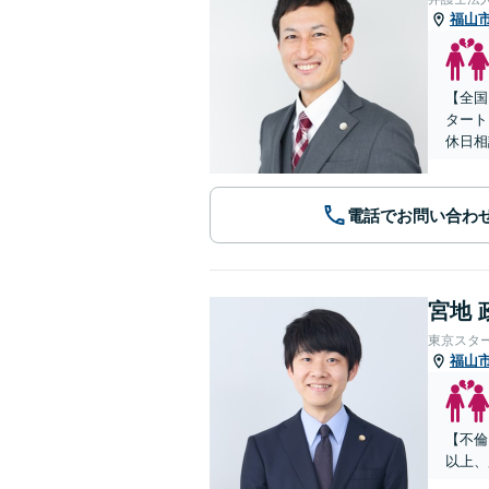
福山
【全国
タート
休日相
電話でお問い合わ
宮地 
東京スタ
福山
【不倫
以上、