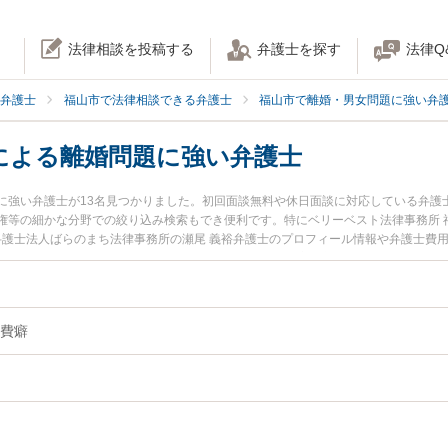
法律相談を投稿する
弁護士を探す
法律Q
弁護士
福山市で法律相談できる弁護士
福山市で離婚・男女問題に強い弁
による離婚問題に強い弁護士
に強い弁護士が13名見つかりました。初回面談無料や休日面談に対応している弁護
権等の細かな分野での絞り込み検索もでき便利です。特にベリーベスト法律事務所 
、弁護士法人ばらのまち法律事務所の瀬尾 義裕弁護士のプロフィール情報や弁護士費
題のトラブルを今すぐに弁護士に相談したい』『借金・浪費癖による離婚問題のト
問題を法律相談できる福山市内の弁護士に相談予約したい』などでお困りの相談者
費癖