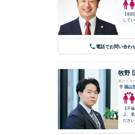
【初回
してい
電話でお問い合わ
牧野 
東京スタ
福山
【不倫
上、累
ださい