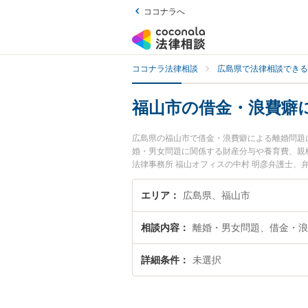
ココナラへ
ココナラ法律相談
広島県で法律相談できる
福山市の借金・浪費癖
広島県の福山市で借金・浪費癖による離婚問題
婚・男女問題に関係する財産分与や養育費、親
法律事務所 福山オフィスの中村 明彦弁護士
日や夜間に発生した借金・浪費癖による離婚問
い』『初回相談無料で借金・浪費癖による離婚
エリア
広島県、福山市
相談内容
離婚・男女問題、借金・浪
詳細条件
未選択