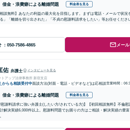
借金・浪費癖による離婚問題
料金表を見る
相談無料】あなたの利益の最大化を目指します。まずは電話・メールで状況
る」「離婚を切り出された」「不貞の慰謝料請求をしたい」等お任せくださ
せ
メール
匡佑
弁護士
インタビューを見る
ートアップ法律事務所 新宿支店
市
からも相談受付中
面談方法(対面・電話・ビデオなど)は応相談
営業時間：06:
借金・浪費癖による離婚問題
料金表を見る
/慰謝料請求に強い弁護士(したい方/されている方)】【初回相談無料】不倫慰
計解決実績6,000件以上。慰謝料問題でお困りの方はご相談・解決実績の豊
。