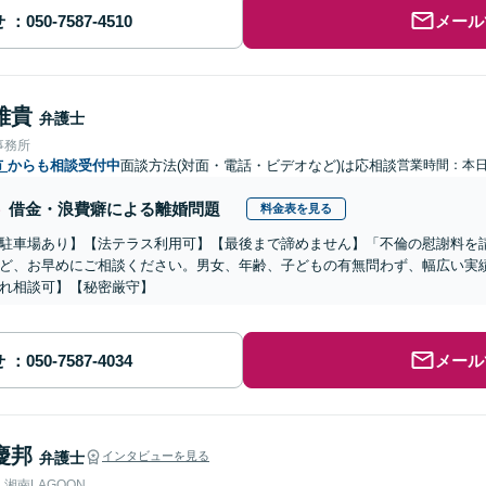
せ
メール
雅貴
弁護士
事務所
市
からも相談受付中
面談方法(対面・電話・ビデオなど)は応相談
営業時間：本
借金・浪費癖による離婚問題
料金表を見る
駐車場あり】【法テラス利用可】【最後まで諦めません】「不倫の慰謝料を
ど、お早めにご相談ください。男女、年齢、子どもの有無問わず、幅広い実
れ相談可】【秘密厳守】
せ
メール
慶邦
弁護士
インタビューを見る
湘南LAGOON