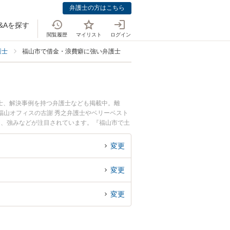
弁護士の方はこちら
&Aを探す
閲覧履歴
マイリスト
ログイン
護士
福山市で借金・浪費癖に強い弁護士
士、解決事例を持つ弁護士なども掲載中。離
福山オフィスの古謝 秀之弁護士やベリーベスト
用、強みなどが注目されています。『福山市で土
ラブル解決の実績豊富な近くの弁護士を検索した
さんにおすすめです。
変更
変更
変更