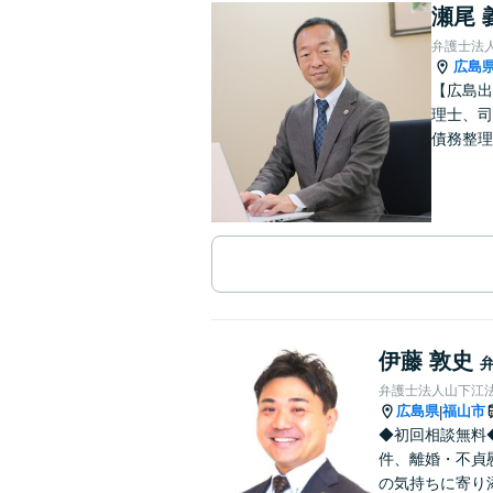
瀬尾 
弁護士法
広島
【広島出
理士、司
債務整理
伊藤 敦史
弁護士法人山下江法
広島県
福山市
|
◆初回相談無料
件、離婚・不貞
の気持ちに寄り