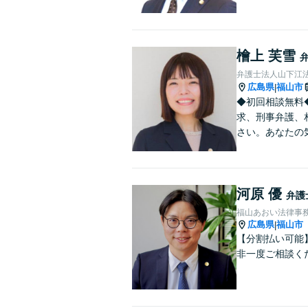
檜上 芙雪
弁護士法人山下江法
広島県
福山市
|
◆初回相談無料
求、刑事弁護、
さい。あなたの
河原 優
弁護
福山あおい法律事
広島県
福山市
|
【分割払い可能
非一度ご相談く