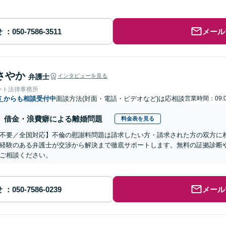
せ
メール
さやか
弁護士
インタビューを見る
ート法律事務所
市
からも相談受付中
面談方法(対面・電話・ビデオなど)は応相談
営業時間：09:
借金・浪費癖による離婚問題
料金表を見る
不要／全国対応】不倫の慰謝料問題は請求したい方・請求された方の双方に
経験のある弁護士が交渉から解決まで徹底サポートします。無料の証拠診断
ご相談ください。
せ
メール