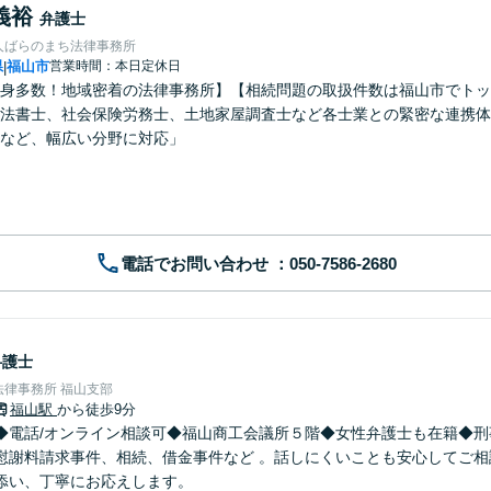
義裕
弁護士
人ばらのまち法律事務所
県
福山市
営業時間：本日定休日
|
身多数！地域密着の法律事務所】【相続問題の取扱件数は福山市でトッ
法書士、社会保険労務士、土地家屋調査士など各士業との緊密な連携体
など、幅広い分野に対応」
電話でお問い合わせ
弁護士
律事務所 福山支部
福山駅
から徒歩9分
◆電話/オンライン相談可◆福山商工会議所５階◆女性弁護士も在籍◆刑
慰謝料請求事件、相続、借金事件など 。話しにくいことも安心してご相
添い、丁寧にお応えします。