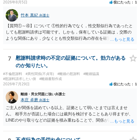
2026年8月5日
役にたった
1
う。
竹本 真紀
弁護士
【質問①～④】について ①性的行為でなく，性交類似行為であったと
しても慰謝料請求は可能です。しかも，保有している証拠は，交際の
ような関係にあり，少なくとも性交類似行為の存在を確実に証明でき
るものです（裏を返せば，証拠で認められる範囲でしか認めていない
ことを窺わせるものです。）。ですから，慰謝料請求を進めることで
よいと思います。 ただ．慰謝料額については，婚姻破綻に至っていな
7
慰謝料請求時の不定の証拠について。効力がある
いとして，この点を考慮されることになるかもしれません。 ②夫との
のか知りたい。
今後のことを考えて書いてもらうか否かを検討するのがよいと思いま
#不倫慰謝料
#異性関係(不貞等)
#離婚の慰謝料
#離婚協議
す。今ある証拠以上のことを証明（証明力を強めることも含む）でき
#慰謝料請求したい側
#離婚書類作成
るのであれば，前向きに検討を進めるという考え方でもよいでしょ
2026年7月29日
役にたった
1
う。慰謝料請求としては証拠として使えることが前提であり，その価
離婚・男女問題に強い弁護士
値と夫との関係との均衡のように思います。 ③行政書士に委任をして
本庄 卓磨
弁護士
いるのであれば，どのような内容の委任なのか不明ですが，その行政
書士との協議になると思います。請求するか，訴訟にするか，その点
ご主人が関係を認めている以上、証拠として弱いとまでは言えませ
の見極めや，相手方は性交類似行為は認めているのか，それさえも否
ん。 相手方が否認した場合には裁判を検討することもあり得ますが、
定しているのかによって，考え方・進め方は変わってくると思いま
LINEのやり取りなどの証拠を積み重ねることで、関係が認定される余
す。 ④性交類似行為を認めているにもかかわらず支払を拒否するので
地は十分にあります。 ただし、手元の証拠でどこまで認定できるかは
あれば，本人（行政書士でも同じだと思います。）への対応ではあま
個別の事情によりますので、お早めに弁護士に相談されることをおす
り変わらないように思います。減額で折り合えるなら本人様の交渉で
すめします。
不貞行為の手切れ金について