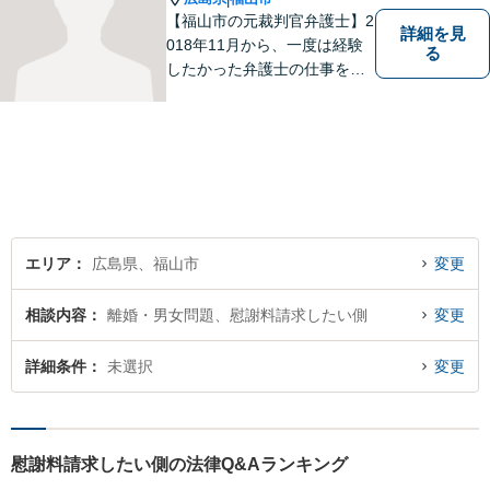
します。
【福山市の元裁判官弁護士】2
詳細を見
018年11月から、一度は経験
る
したかった弁護士の仕事を始
めました。35年半、裁判官と
してほぼ全ての分野の事件を
担当した経験を生かして、裁
判に関わらざるを得なくなっ
た方の助けになりたいと思っ
ています。
エリア
広島県、福山市
変更
相談内容
離婚・男女問題、慰謝料請求したい側
変更
詳細条件
未選択
変更
慰謝料請求したい側の法律Q&Aランキング