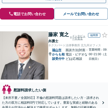
電話でお問い合わせ
メールでお問い合わせ
藤家 寛之
福岡県
インタビュ
ーを見る
弁護士
ネクスパート法律事務所 北九州オフィス
営業時間：09:
福山市
面談方法(対面・
からも相
電話・ビデオな
00~21:00（土
談受付中
ど)は応相談
日祝日）
慰謝料請求したい側
【来所不要／全国対応】不倫の慰謝料問題は請求したい方・請求され
た方の双方に相談料0円で対応しています。豊富な実績と経験のある
弁護士が交渉から解決まで徹底サポートします。無料の証拠診断や着