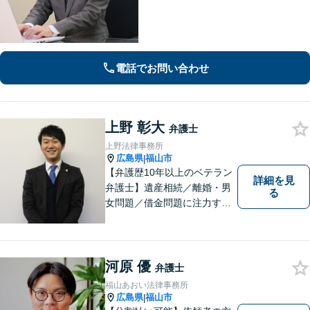
ス】税理士、司法書士、社会保険労務
士、土地家屋調査士など各士業との緊
密な連携体制「企業法務、民事家事、
遺言・相続、債務整理など、幅広い分
野に対応」
電話でお問い合わせ
上野 彰大
弁護士
上野法律事務所
広島県
福山市
|
【弁護歴10年以上のベテラン
詳細を見
弁護士】遺産相続／離婚・男
る
女問題／借金問題に注力する
弁護士。話し合いでの解決を
重視し、粘り強い交渉力で皆
様に納得いただける解決を目
指します。ぜひ一度ご相談に
河原 優
弁護士
いらしてください。【駐車場
福山あおい法律事務所
有】
広島県
福山市
|