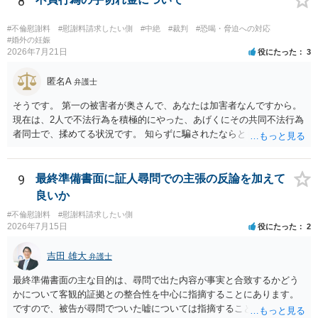
8
もよいように思いますが，ゼロかどうかの観点であれば，訴訟に進む
しかなくなるようにも思います。そうしますと，お近くの弁護士に相
#不倫慰謝料
#慰謝料請求したい側
#中絶
#裁判
#恐喝・脅迫への対応
談して進めることを検討した方がよいようにも思います。
#婚外の妊娠
2026年7月21日
役にたった
3
匿名A
弁護士
そうです。 第一の被害者が奥さんで、あなたは加害者なんですから。
現在は、2人で不法行為を積極的にやった、あげくにその共同不法行為
者同士で、揉めてる状況です。 知らずに騙されたならともか
く・・・。 それでも経緯を考えれば多少は、その男よりは同情できる
というだけですから。
9
最終準備書面に証人尋問での主張の反論を加えて
良いか
#不倫慰謝料
#慰謝料請求したい側
2026年7月15日
役にたった
2
吉田 雄大
弁護士
最終準備書面の主な目的は、尋問で出た内容が事実と合致するかどう
かについて客観的証拠との整合性を中心に指摘することにあります。
ですので、被告が尋問でついた嘘については指摘することが大切で