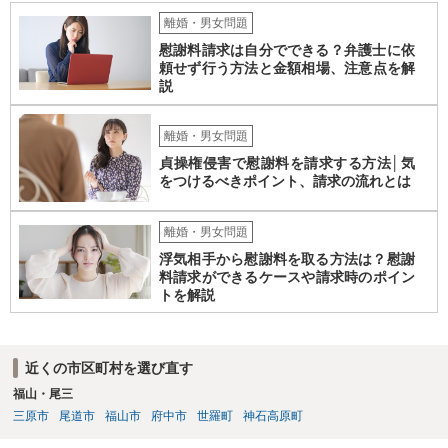
離婚・男女問題
慰謝料請求は自分でできる？弁護士に依
頼せず行う方法と金額相場、注意点を解
説
離婚・男女問題
貞操権侵害で慰謝料を請求する方法│気
をつけるべきポイント、請求の流れとは
離婚・男女問題
浮気相手から慰謝料を取る方法は？慰謝
料請求ができるケースや請求時のポイン
トを解説
近くの市区町村を選び直す
福山・尾三
三原市
尾道市
福山市
府中市
世羅町
神石高原町