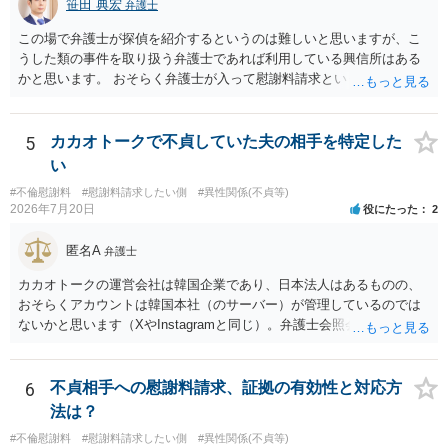
笹田 典宏
弁護士
この場で弁護士が探偵を紹介するというのは難しいと思いますが、こ
うした類の事件を取り扱う弁護士であれば利用している興信所はある
かと思います。 おそらく弁護士が入って慰謝料請求という流れになる
かと思いますので、いずれにせよ一度法律相談に行かれることをお勧
めします。
5
カカオトークで不貞していた夫の相手を特定した
い
#不倫慰謝料
#慰謝料請求したい側
#異性関係(不貞等)
2026年7月20日
役にたった
2
匿名A
弁護士
カカオトークの運営会社は韓国企業であり、日本法人はあるものの、
おそらくアカウントは韓国本社（のサーバー）が管理しているのでは
ないかと思います（XやInstagramと同じ）。弁護士会照会は日本法に
基づく制度であり、送付先は日本国内とするのが原則で、外国企業に
対する照会は基本的にできないと解されています（弁護士会によって
は例外的に認める扱いもありますが、かなり限定されているので一般
6
不貞相手への慰謝料請求、証拠の有効性と対応方
的ではないでしょう）。もし韓国本社がアカウント管理をしているな
法は？
ら、日本法人へ送っても「ウチでは管理していない」という回答にな
#不倫慰謝料
#慰謝料請求したい側
#異性関係(不貞等)
ります。 個人で直接他人のID情報の開示を求めても拒否されるでしょ