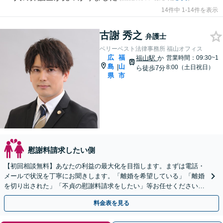
14件中 1-14件を表示
古謝 秀之
弁護士
ベリーベスト法律事務所 福山オフィス
広
福
福山駅
か
営業時間：09:30~1
島
山
|
8:00（土日祝日）
ら徒歩7分
県
市
慰謝料請求したい側
【初回相談無料】あなたの利益の最大化を目指します。まずは電話・
メールで状況を丁寧にお聞きします。「離婚を希望している」「離婚
を切り出された」「不貞の慰謝料請求をしたい」等お任せください。
【リーズナブルな料金設定】
料金表を見る