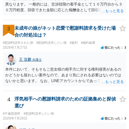
異なります。 一般的には、交渉段階の着手金として１０万円台から３
０万円程度、回収できた金額に応じた報酬金として回収額の１０％か
ら２０％程度が設定されていることがあります。訴訟に移行する場合
には、追加着手金や日当、実費が発生することもあります。 もっと
も、証拠が十分にあるか、相手方の住所・勤務先が分かるか、慰謝料
3
未成年の娘がネット恋愛で慰謝料請求を受けた場
額、離婚の有無、交渉で終わるか訴訟まで見込むかによって、費用は
合の対処法は？
変わり得ます。依頼前に、交渉だけの場合、訴訟になった場合、回収
#慰謝料請求された側
#慰謝料請求したい側
#裁判
#婚約破棄
できなかった場合の費用を確認しておくとよいでしょう。 弁護士選び
2026年7月27日
役にたった
3
では、不貞慰謝料案件の経験が相応にあるか、費用体系が明確か、見
通しを過度に楽観的に言い過ぎないか、質問に具体的に答えてくれる
王 宣麟
弁護士
か、連絡方法（メール、電話、弁護士直接か事務局員を介するかな
ど）や対応スピードが合うかを確認するとよいと思います。いずれに
本件において、そもそもご息女様の相手方に対する権利侵害があるの
しましても、弁護士への相談・依頼にあたっては、証拠資料、夫と相
かどうかも疑わしい案件なので、あまり気にされる必要はないのでは
手方の関係、相手方の氏名・住所等、夫婦関係への影響、離婚予定の
ないかと思います。 なお、LINEアカウントからであっても、そこに紐
有無など事実関係をよく整理して相談されることをお勧めいたしま
づけられた電話番号の開示→携帯電話会社から氏名・住所が開示され
す。
るパターンはありえるものの、本件のような精神的損害が発生したと
明確にいえないような案件において開示がなされる可能性も低いので
4
浮気相手への慰謝料請求のための証拠集めと探偵
はないかと推察します。
選び
#不倫慰謝料
#慰謝料請求したい側
2026年7月26日
役にたった
3