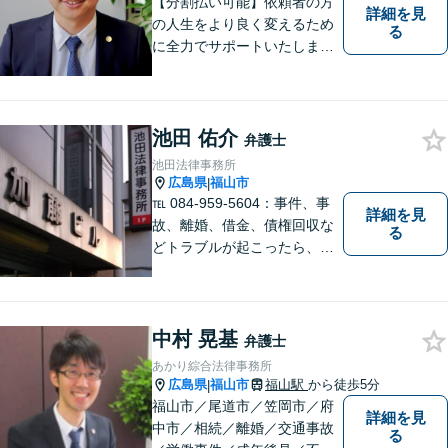
【分割払い可能】依頼者の方
詳細を見
の人生をより良く変えるため
る
に全力でサポートいたしま
す！些細なことでも是非一度
ご相談ください。【キッズス
ペースあり】
池田 佑介
弁護士
池田法律事務所
広島県
福山市
|
℡ 084-959-5604：事件、事
詳細を見
故、離婚、借金、債権回収な
る
どトラブルが起こったら、で
きるだけ早く相談することが
大切です。 トラブル前のご相
談や予防法務にも対応してい
ます。トラブル前に必要な手
中村 晃基
弁護士
当を講じておくことも大切で
あかり綜合法律事務所
す。お気軽にご相談下さい。
広島県
福山市
福山駅
から徒歩5分
|
福山市／尾道市／笠岡市／府
詳細を見
中市／相続／離婚／交通事故
る