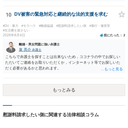
す。また、尋問でそれまで出てこなかった新しい話が出た場合でも、
事実でないとの指摘をすることも必要です。 これらの点について最終
準備書面で的確な指摘ができれば裁判所の理解も深まると思います
10
DV被害の緊急対応と継続的な法的支援を求む
が、和解のときに裁判所から開示された金額からさらに判決金額が増
えるかどうかは、裁判官の個性に依る点が大きいので、何ともいえま
#DV・暴力
#モラハラ
#離婚協議
#慰謝料請求したい側
#暴行・傷害罪
せん。
#生活費を渡さない
2026年8月4日
役にたった
2
離婚・男女問題に強い弁護士
泉 亮介
弁護士
こちらで弁護士を探すことは出来ないため，ココナラの中でお探しい
ただいてご連絡をお取りいただくか，インターネット等でお探しいた
だく必要があるかと思われます。
もっとみる
慰謝料請求したい側に関連する法律相談コラム