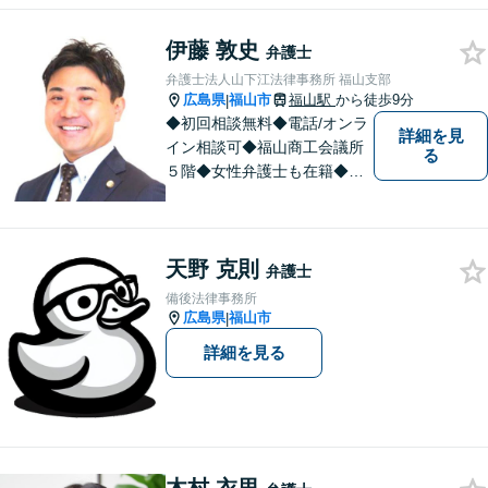
い。
伊藤 敦史
弁護士
弁護士法人山下江法律事務所 福山支部
広島県
福山市
福山駅
から徒歩9分
|
◆初回相談無料◆電話/オンラ
詳細を見
イン相談可◆福山商工会議所
る
５階◆女性弁護士も在籍◆刑
事事件、交通事故事件、離
婚・不貞慰謝料請求事件、相
続、借金事件など 。話しにく
天野 克則
いことも安心してご相談くだ
弁護士
さい。あなたの気持ちに寄り
備後法律事務所
添い、丁寧にお応えします。
広島県
福山市
|
詳細を見る