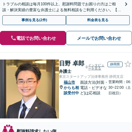
トラブルの相談は毎月100件以上、慰謝料問題でお困りの方はご相
談・解決実績の豊富な弁護士による無料相談をご利用ください。【不
倫相談は初回0円】【全国対応】
事例を見る(2件)
料金表を見る
電話でお問い合わせ
メールでお問い合わせ
日野 卓郎
静岡県
インタビュ
ーを見る
弁護士
東京スタートアップ法律事務所 静岡支店
営業時間：06:
福山市
面談方法(対面・
からも相
電話・ビデオな
30~22:00（土
談受付中
ど)は応相談
日祝日）
慰謝料請求したい側