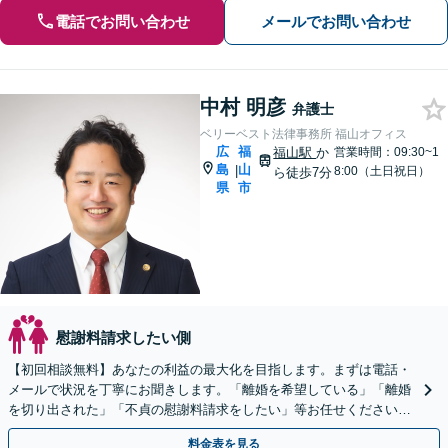
電話でお問い合わせ
メールでお問い合わせ
中村 明彦
弁護士
ベリーベスト法律事務所 福山オフィス
広
福
福山駅
か
営業時間：09:30~1
島
山
|
8:00（土日祝日）
ら徒歩7分
県
市
慰謝料請求したい側
【初回相談無料】あなたの利益の最大化を目指します。まずは電話・
メールで状況を丁寧にお聞きします。「離婚を希望している」「離婚
を切り出された」「不貞の慰謝料請求をしたい」等お任せください。
【リーズナブルな料金設定】
料金表を見る