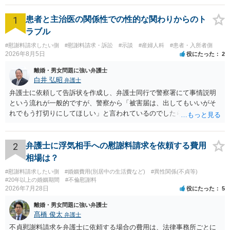
1
患者と主治医の関係性での性的な関わりからのト
ラブル
#慰謝料請求したい側
#慰謝料請求・訴訟
#示談
#産婦人科
#患者・入所者側
2026年8月5日
役にたった
2
離婚・男女問題に強い弁護士
白井 弘昭
弁護士
弁護士に依頼して告訴状を作成し、弁護士同行で警察署にて事情説明
という流れが一般的ですが、警察から「被害届は、出してもいいがそ
れでもう打切りにしてほしい」と言われているのでしたら、あまり結
論は変わらないかもしれないですね。 所轄の警察を飛び越えて、直接
検察庁に訴えるのもありかもしれないですが、実際に捜査をするの
は、結局所轄だと思われますので、やはり結論は変わらないかもしれ
2
弁護士に浮気相手への慰謝料請求を依頼する費用
ないです。 一度、最寄りの「刑事に強い」とうたっている弁護士に相
相場は？
談してみてはいかがでしょうか。 以上、ご参考まで。
#慰謝料請求したい側
#婚姻費用(別居中の生活費など)
#異性関係(不貞等)
#20年以上の婚姻期間
#不倫慰謝料
2026年7月28日
役にたった
5
離婚・男女問題に強い弁護士
髙橋 俊太
弁護士
不貞慰謝料請求を弁護士に依頼する場合の費用は、法律事務所ごとに