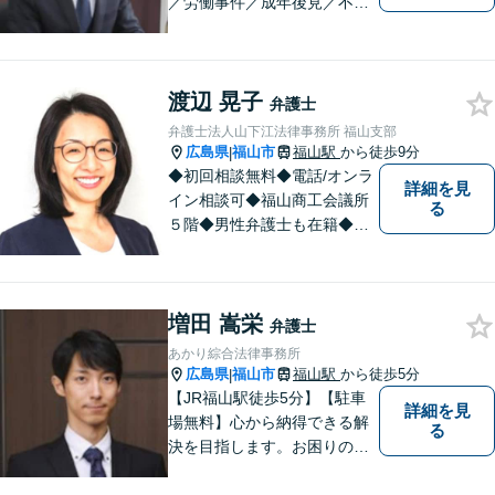
／労働事件／成年後見／不動
産管理／会社顧問業務／相談
料30分5500円／福山市大黒町
1番35号桑田ビル3階／あかり
渡辺 晃子
綜合法律事務所／T）０８４－
弁護士
９８３－２３６０／F）０８４
弁護士法人山下江法律事務所 福山支部
ー９８３－２３６１
広島県
福山市
福山駅
から徒歩9分
|
◆初回相談無料◆電話/オンラ
詳細を見
イン相談可◆福山商工会議所
る
５階◆男性弁護士も在籍◆離
婚、相続・遺言、交通事故、
企業法務、債務整理、その他
一般民事事件、刑事事件な
増田 嵩栄
ど。話しにくいことも安心し
弁護士
てご相談ください。あなたの
あかり綜合法律事務所
気持ちに寄り添い、丁寧にお
広島県
福山市
福山駅
から徒歩5分
|
応えします。
【JR福山駅徒歩5分】【駐車
詳細を見
場無料】心から納得できる解
る
決を目指します。お困りの方
は、お気軽にご相談くださ