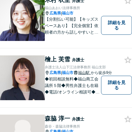
木村 衣里
弁護士
福山あおい法律事務所
広島県
福山市
|
【分割払い可能】【キッズス
詳細を見
ペースあり】【完全個室】依
る
頼者の方から話しやすいと定
評があります。日々の生活の
中の不安や些細な問題であっ
ても是非お気軽に弁護士にご
相談ください。
檜上 芙雪
弁護士
弁護士法人山下江法律事務所 福山支部
広島県
福山市
福山駅
から徒歩9分
|
◆初回相談無料◆福山商工会
詳細を見
議所５階◆男性弁護士も在籍
る
◆電話/オンライン相談可◆離
婚・不貞慰謝料請求、刑事弁
護、相続・遺言、労働問題、
消費者問題、企業法務など 。
森脇 淳一
話しにくいことも安心してご
弁護士
相談ください。あなたの気持
森谷・森脇法律事務所
ちに寄り添い、丁寧にお応え
広島県
福山市
|