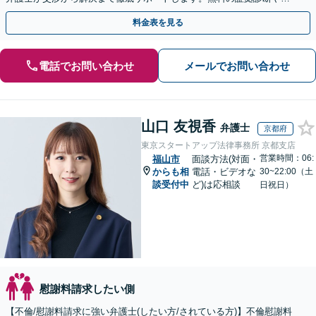
手金の返還保証もありますので安心してご相談ください。
料金表を見る
電話でお問い合わせ
メールでお問い合わせ
山口 友視香
弁護士
京都府
東京スタートアップ法律事務所 京都支店
営業時間：06:
福山市
面談方法(対面・
からも相
電話・ビデオな
30~22:00（土
談受付中
ど)は応相談
日祝日）
慰謝料請求したい側
【不倫/慰謝料請求に強い弁護士(したい方/されている方)】不倫慰謝料