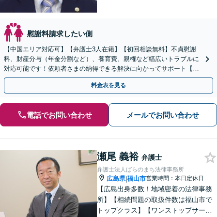
慰謝料請求したい側
【中国エリア対応可】【弁護士3人在籍】【初回相談無料】不貞慰謝
料、財産分与（年金分割など）、養育費、親権など幅広いトラブルに
対応可能です！依頼者さまの納得できる解決に向かってサポート【土
日祝／夜間対応可】【当日／電話相談可】
料金表を見る
電話でお問い合わせ
メールでお問い合わせ
瀬尾 義裕
弁護士
弁護士法人ばらのまち法律事務所
広島県
福山市
営業時間：本日定休日
|
【広島出身多数！地域密着の法律事務
所】【相続問題の取扱件数は福山市で
トップクラス】【ワンストップサービ