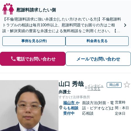
慰謝料請求したい側
【不倫/慰謝料請求に強い弁護士(したい方/されている方)】不倫慰謝料
トラブルの相談は毎月100件以上、慰謝料問題でお困りの方はご相
談・解決実績の豊富な弁護士による無料相談をご利用ください。【不
倫相談は初回0円】【全国対応】
事例を見る(2件)
料金表を見る
電話でお問い合わせ
メールでお問い合わせ
山口 秀哉
岡山県
インタビュ
ーを見る
弁護士
すずかけ法律事務所
営業時
福山市
か
面談方法(対面・電
らも相談
話・ビデオなど)は
間：本日
受付中
応相談
定休日