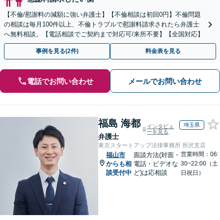
【不倫/慰謝料の減額に強い弁護士】【不倫相談は初回0円】不倫問題
の相談は毎月100件以上、不倫トラブルで慰謝料請求されたら弁護士
へ無料相談。【電話相談でご契約まで対応可/来所不要】【全国対応】
事例を見る(2件)
料金表を見る
電話でお問い合わせ
メールでお問い合わせ
福島 海都
埼玉県
インタビュ
ーを見る
弁護士
東京スタートアップ法律事務所 所沢支店
営業時間：06:
福山市
面談方法(対面・
からも相
電話・ビデオな
30~22:00（土
談受付中
ど)は応相談
日祝日）