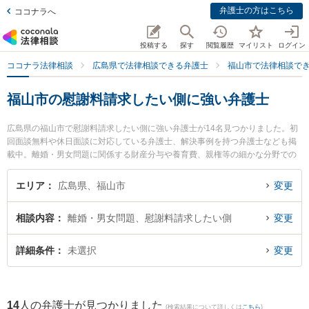
弁護士の方はこちら
ココナラへ
投稿する
探す
閲覧履歴
マイリスト
ログイン
ココナラ法律相談
広島県で法律相談できる弁護士
福山市で法律相談で
福山市の慰謝料請求したい側に強い弁護士
広島県の福山市で慰謝料請求したい側に強い弁護士が14名見つかりました。初
回面談無料や休日面談に対応している弁護士、解決事例を持つ弁護士なども掲
載中。離婚・男女問題に関係する財産分与や養育費、親権等の細かな分野での
絞り込み検索もでき便利です。特にベリーベスト法律事務所 福山オフィスの古
謝 秀之弁護士やベリーベスト法律事務所 福山オフィスの中村 明彦弁護士、弁
エリア
広島県、福山市
変更
護士法人ばらのまち法律事務所の瀬尾 義裕弁護士のプロフィール情報や弁護士
費用、強みなどが注目されています。『福山市で土日や夜間に発生した慰謝料
相談内容
離婚・男女問題、慰謝料請求したい側
変更
請求したい側のトラブルを今すぐに弁護士に相談したい』『慰謝料請求したい
側のトラブル解決の実績豊富な近くの弁護士を検索したい』『初回相談無料で
慰謝料請求したい側を法律相談できる福山市内の弁護士に相談予約したい』な
詳細条件
未選択
変更
どでお困りの相談者さんにおすすめです。
14
人の弁護士が見つかりました
(検索結果について詳しくは
こちら
)