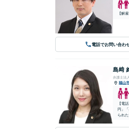
【解雇
電話でお問い合わ
島﨑 
弁護士法
福山
【電話
円」「
られた