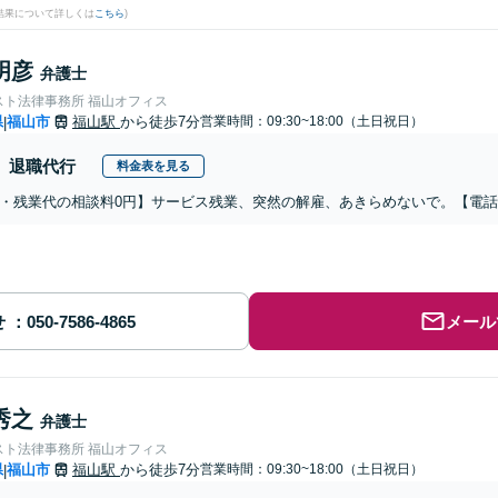
結果について詳しくは
こちら
)
明彦
弁護士
スト法律事務所 福山オフィス
県
福山市
福山駅
から徒歩7分
営業時間：09:30~18:00（土日祝日）
|
退職代行
料金表を見る
・残業代の相談料0円】サービス残業、突然の解雇、あきらめないで。【電
せ
メール
秀之
弁護士
スト法律事務所 福山オフィス
県
福山市
福山駅
から徒歩7分
営業時間：09:30~18:00（土日祝日）
|