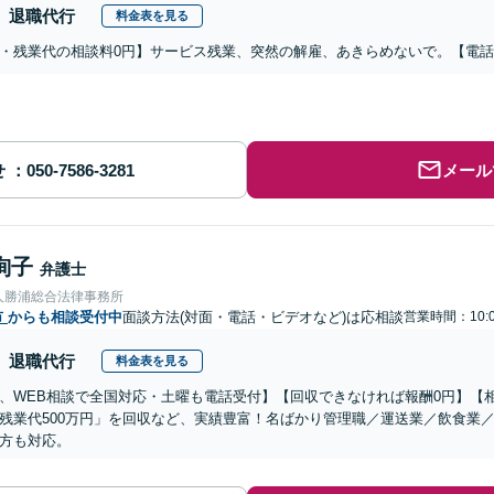
退職代行
料金表を見る
・残業代の相談料0円】サービス残業、突然の解雇、あきらめないで。【電
せ
メール
絢子
弁護士
人勝浦総合法律事務所
市
からも相談受付中
面談方法(対面・電話・ビデオなど)は応相談
営業時間：10:0
退職代行
料金表を見る
、WEB相談で全国対応・土曜も電話受付】【回収できなければ報酬0円】【相
残業代500万円」を回収など、実績豊富！名ばかり管理職／運送業／飲食業
方も対応。