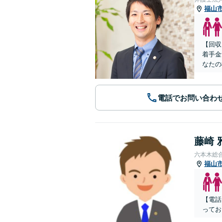
福山
【回収
着手金
なたの
電話でお問い合わ
藤崎 
六本木総
福山
【電話
ってお