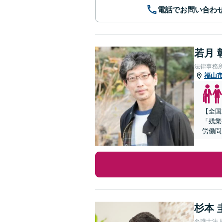
電話でお問い合わ
若月 
法律事務
福山
【全国
「残業
労働問
杉本 
弁護士法