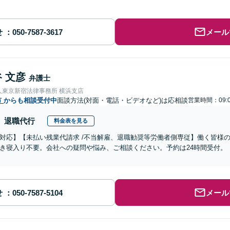
せ
メール
 文彦
弁護士
人東京新宿法律事務所 横浜支店
市
からも相談受付中
面談方法(対面・電話・ビデオなど)は応相談
営業時間：09:0
退職代行
料金表を見る
対応】【未払い残業代請求 /不当解雇、退職勧奨等労働者側専従】働く皆様
き寝入り不要。会社への疑問や悩み、ご相談ください。予約は24時間受付。
せ
メール