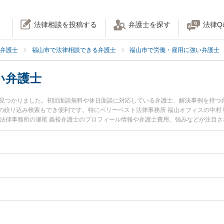
法律相談を投稿する
弁護士を探す
法律Q
弁護士
福山市で法律相談できる弁護士
福山市で労働・雇用に強い弁護士
い弁護士
名見つかりました。初回面談無料や休日面談に対応している弁護士、解決事例を持つ
の絞り込み検索もでき便利です。特にベリーベスト法律事務所 福山オフィスの中村 
ち法律事務所の瀬尾 義裕弁護士のプロフィール情報や弁護士費用、強みなどが注目
たい』『退職代行のトラブル解決の実績豊富な近くの弁護士を検索したい』『初回
者さんにおすすめです。