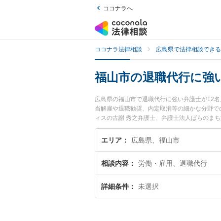
ココナラへ
ココナラ法律相談
広島県で法律相談できる
福山市の退職代行に強
広島県の福山市で退職代行に強い弁護士が12
当解雇や退職勧奨、内定取消等の細かな分野で
ィスの古謝 秀之弁護士、弁護士法人ばらのま
退職代行のトラブルを今すぐに弁護士に相談し
弁護士に相談予約したい』などでお困りの相談
エリア
広島県、福山市
相談内容
労働・雇用、退職代行
詳細条件
未選択