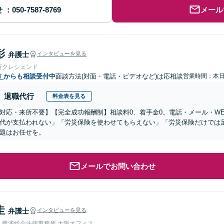
せ
メール
彰
弁護士
インタビューを見る
所クレシェンド
市
からも相談受付中
面談方法(対面・電話・ビデオなど)は応相談
営業時間：本
退職代行
料金表を見る
対応・来所不要】【完全成功報酬制】相談料0、着手金0。電話・メール・W
代が支払われない」「労災保険を使わせてもらえない」「労災保険だけでは
題はお任せを。
メールでお問い合わせ
圭
弁護士
インタビューを見る
人勝浦総合法律事務所 大阪オフィス