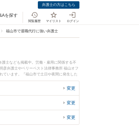
弁護士の方はこちら
&Aを探す
閲覧履歴
マイリスト
ログイン
福山市で退職代行に強い弁護士
弁護士なども掲載中。労働・雇用に関係する不
明彦弁護士やベリーベスト法律事務所 福山オフ
されています。『福山市で土日や夜間に発生した
相談無料で退職代行を法律相談できる福山市内の
変更
変更
変更