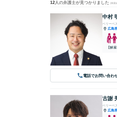
12
人の弁護士が見つかりました
(検索
中村 
ベリーベ
広島
【解雇
電話でお問い合わ
古謝 
ベリーベ
広島