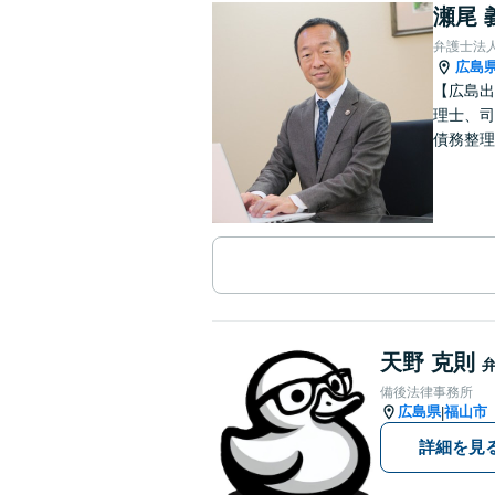
瀬尾 
弁護士法
広島
【広島出
理士、司
債務整理
天野 克則
備後法律事務所
広島県
福山市
|
詳細を見