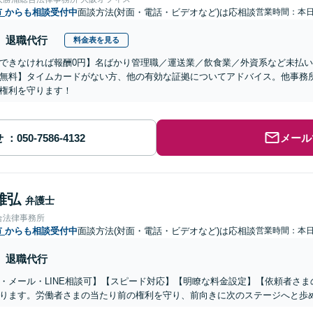
市
からも相談受付中
面談方法(対面・電話・ビデオなど)は応相談
営業時間：本
退職代行
料金表を見る
できなければ報酬0円】名ばかり管理職／運送業／飲食業／外資系など未払
無料】タイムカードがない方、他の有効な証拠についてアドバイス。他事務
権利を守ります！
せ
メール
雅弘
弁護士
合法律事務所
市
からも相談受付中
面談方法(対面・電話・ビデオなど)は応相談
営業時間：本
退職代行
・メール・LINE相談可】【スピード対応】【明瞭な料金設定】【依頼者さ
ります。労働者さまの当たり前の権利を守り、前向きに次のステージへと歩