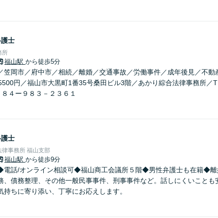
弁護士
務所
福山駅
から徒歩5分
／笠岡市／府中市／相続／離婚／交通事故／労働事件／成年後見／不動
5500円／福山市大黒町1番35号桑田ビル3階／あかり綜合法律事務所／
０８４ー９８３－２３６１
弁護士
律事務所 福山支部
福山駅
から徒歩9分
◆電話/オンライン相談可◆福山商工会議所５階◆男性弁護士も在籍◆離
務、債務整理、その他一般民事事件、刑事事件など。話しにくいことも
気持ちに寄り添い、丁寧にお応えします。