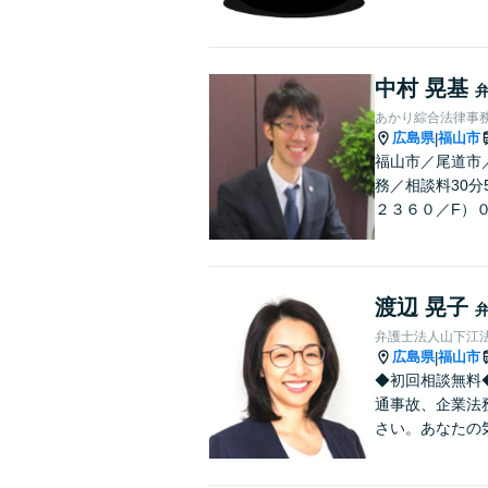
中村 晃基
あかり綜合法律事
広島県
福山市
|
福山市／尾道市
務／相談料30分
２３６０／F）
渡辺 晃子
弁護士法人山下江法
広島県
福山市
|
◆初回相談無料
通事故、企業法
さい。あなたの