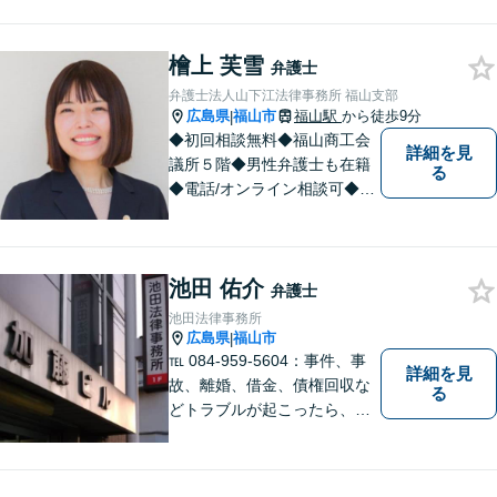
い。
檜上 芙雪
弁護士
弁護士法人山下江法律事務所 福山支部
広島県
福山市
福山駅
から徒歩9分
|
◆初回相談無料◆福山商工会
詳細を見
議所５階◆男性弁護士も在籍
る
◆電話/オンライン相談可◆離
婚・不貞慰謝料請求、刑事弁
護、相続・遺言、労働問題、
消費者問題、企業法務など 。
池田 佑介
話しにくいことも安心してご
弁護士
相談ください。あなたの気持
池田法律事務所
ちに寄り添い、丁寧にお応え
広島県
福山市
|
します。
℡ 084-959-5604：事件、事
詳細を見
故、離婚、借金、債権回収な
る
どトラブルが起こったら、で
きるだけ早く相談することが
大切です。 トラブル前のご相
談や予防法務にも対応してい