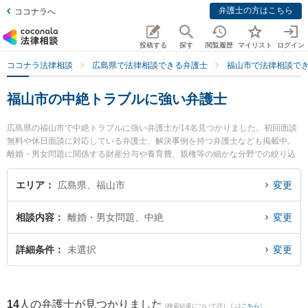
弁護士の方はこちら
ココナラへ
投稿する
探す
閲覧履歴
マイリスト
ログイン
ココナラ法律相談
広島県で法律相談できる弁護士
福山市で法律相談で
福山市の中絶トラブルに強い弁護士
広島県の福山市で中絶トラブルに強い弁護士が14名見つかりました。初回面談
無料や休日面談に対応している弁護士、解決事例を持つ弁護士なども掲載中。
離婚・男女問題に関係する財産分与や養育費、親権等の細かな分野での絞り込
み検索もでき便利です。特にベリーベスト法律事務所 福山オフィスの古謝 秀之
弁護士やベリーベスト法律事務所 福山オフィスの中村 明彦弁護士、弁護士法人
エリア
広島県、福山市
変更
ばらのまち法律事務所の瀬尾 義裕弁護士のプロフィール情報や弁護士費用、強
みなどが注目されています。『福山市で土日や夜間に発生した中絶トラブルの
相談内容
離婚・男女問題、中絶
変更
トラブルを今すぐに弁護士に相談したい』『中絶トラブルのトラブル解決の実
績豊富な近くの弁護士を検索したい』『初回相談無料で中絶トラブルを法律相
談できる福山市内の弁護士に相談予約したい』などでお困りの相談者さんにお
詳細条件
未選択
変更
すすめです。
14
人の弁護士が見つかりました
(検索結果について詳しくは
こちら
)