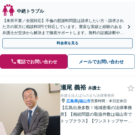
中絶トラブル
【来所不要／全国対応】不倫の慰謝料問題は請求したい方・請求され
た方の双方に相談料0円で対応しています。豊富な実績と経験のある
弁護士が交渉から解決まで徹底サポートします。無料の証拠診断や着
手金の返還保証もありますので安心してご相談ください。
料金表を見る
電話でお問い合わせ
メールでお問い合わせ
瀬尾 義裕
弁護士
弁護士法人ばらのまち法律事務所
広島県
福山市
営業時間：本日定休日
|
【広島出身多数！地域密着の法律事務
所】【相続問題の取扱件数は福山市で
トップクラス】【ワンストップサービ
ス】税理士、司法書士、社会保険労務
士、土地家屋調査士など各士業との緊