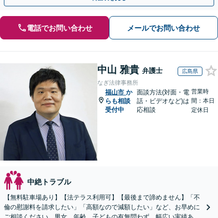
電話でお問い合わせ
メールでお問い合わせ
中山 雅貴
弁護士
広島県
なぎ法律事務所
営業時
福山市
か
面談方法(対面・電
らも相談
話・ビデオなど)は
間：本日
受付中
応相談
定休日
中絶トラブル
【無料駐車場あり】【法テラス利用可】【最後まで諦めません】「不
倫の慰謝料を請求したい」「高額なので減額したい」など、お早めに
ご相談ください。男女、年齢、子どもの有無問わず、幅広い実績あ