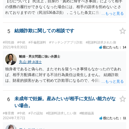
【①について】 民法上，自身の「責めに帰すべき事由」によって相手
の債務の履行ができなくなった場合には、相手の請求を拒めないとさ
れておりますので（民法536条2項），こうした条文に当たるかが問題
となります。 まず形式的には，条文に当たる可能性は考えられます。
現在の各宣言や要請は，強制力のあるものではなく，震災等で対象施
設が滅失してしまった場合と異なり，挙式等自体が物理的に不可能に
5
結婚詐欺に関しての相談です
なったとまではいえないかと思われます。こうした中で，顧客の判断
でキャンセルを申し出たとすれば，形式的には顧客側に帰責性があっ
#同性婚
#中絶
#不倫慰謝料
#マッチングアプリ詐欺
#慰謝料請求された側
たといえる可能性は考えられます。 一方で，実質的に考えた場合，集
2021年9月30日
役にたった
14
会に供する施設等については，営業自粛を要請されているところ，結
離婚・男女問題に強い弁護士
婚式場等の施設についても，解釈によっては集会に供する施設の1つと
丸山 紳
弁護士
して，休止要請の対象と考える余地はあるかと思われます。 こうした
独身者であると偽られ、またそれを疑うべき事情もなかったのであれ
解釈を採った場合，強制力はないまでも，事実上挙式等の実施が困難
ば、相手方配偶者に対する不法行為責任は発生しません。 結婚詐欺
となる外部的要因があったとして，顧客の「責めに帰すべき事由」が
は、財産的損害があって初めて詐欺罪になるので、今回は該当しませ
あるとまではいえず，結婚式場等からの請求が認められない可能性は
ん。 貞操権侵害は、既婚者であることを偽られていて、その上既婚者
考えられます。 このように，条文の解釈次第で判断が分かれうるた
であることを知っていれば交際しなかったといえる場合に、慰謝料請
め，安易に請求ができると考えるのは危険かと思われます。 なお，仮
求が可能です。 LINEなどで、結婚を当然の前提にした関係だったこと
6
未成年で妊娠。産みたいが相手に支払い能力がな
に全額の請求が不可能となっても，これまでに生じた費用や打合せ相
を立証できる場合は、請求は可能と考えます。
当分の報酬の範囲であれば，中途終了時の委任事務への報酬請求や不
い場合。
当利得返還請求として，支払いを求められる可能性はあるかと思われ
#養育費
#中絶
#子の認知
#慰謝料請求したい側
#離婚協議
ます（民法648条3項、703条等）。 【②について】 請求に応じてもら
2024年7月7日
役にたった
11
えない場合，基本的には代理人を介した交渉や，法的手続きを取るこ
とになります。 もっとも，上述したように，全額の請求は，必ずしも