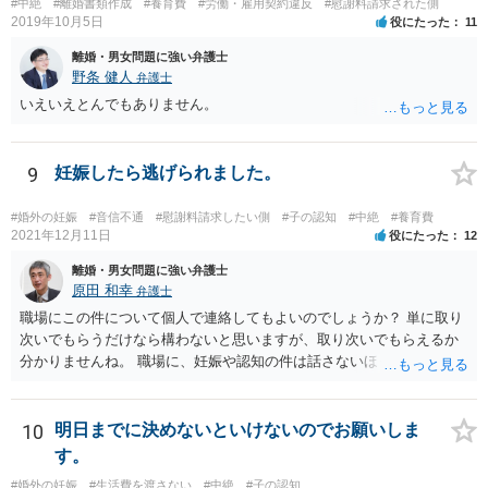
#中絶
#離婚書類作成
#養育費
#労働・雇用契約違反
#慰謝料請求された側
2019年10月5日
役にたった
11
離婚・男女問題に強い弁護士
野条 健人
弁護士
いえいえとんでもありません。
9
妊娠したら逃げられました。
#婚外の妊娠
#音信不通
#慰謝料請求したい側
#子の認知
#中絶
#養育費
2021年12月11日
役にたった
12
離婚・男女問題に強い弁護士
原田 和幸
弁護士
職場にこの件について個人で連絡してもよいのでしょうか？ 単に取り
次いでもらうだけなら構わないと思いますが、取り次いでもらえるか
分かりませんね。 職場に、妊娠や認知の件は話さないほうがよいと思
います。 それとも弁護士を通すべきなのでしょうか？ 相談者で対応が
難しいと思われれば、弁護士に入ってもらうことも検討されてくださ
い。 一度、お近くの弁護士に相談されてみてもよいと思います。
10
明日までに決めないといけないのでお願いしま
す。
#婚外の妊娠
#生活費を渡さない
#中絶
#子の認知