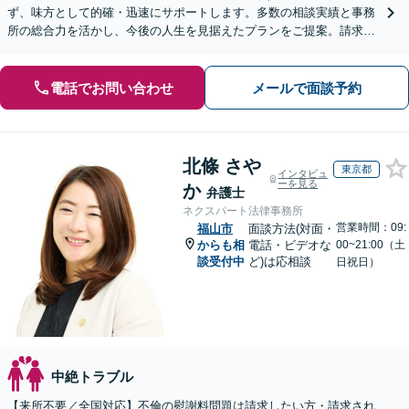
ず、味方として的確・迅速にサポートします。多数の相談実績と事務
所の総合力を活かし、今後の人生を見据えたプランをご提案。請求す
る側・された側双方に対応【完全個室／子連れ相談可】
電話でお問い合わせ
メールで面談予約
北條 さや
東京都
インタビュ
ーを見る
か
弁護士
ネクスパート法律事務所
営業時間：09:
福山市
面談方法(対面・
からも相
電話・ビデオな
00~21:00（土
談受付中
ど)は応相談
日祝日）
中絶トラブル
【来所不要／全国対応】不倫の慰謝料問題は請求したい方・請求され