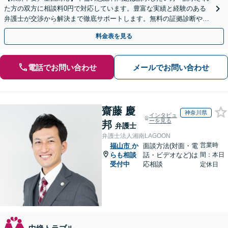
た方の双方に相談料0円で対応しています。豊富な実績と経験のある
弁護士が交渉から解決まで徹底サポートします。無料の証拠診断や着
手金の返還保証もありますので安心してご相談ください。
料金表を見る
電話でお問い合わせ
メールでお問い合わせ
齋藤 慶
神奈川県
インタビュ
ーを見る
邦
弁護士
弁護士法人湘南LAGOON
営業時
福山市
か
面談方法(対面・電
らも相談
話・ビデオなど)は
間：本日
受付中
応相談
定休日