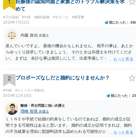
1
妊娠後の認知問題と家族とのトラブル解決策を求
めて
#子の認知
#中絶
#婚約破棄
#モラハラ
#養育費
2019年7月22日
役にたった
242
内藤 政信
弁護士
産んでいいですよ。 最後の機会かもしれません。 相手の事は、あとか
らゆっくり請求していきましょう。 そのときは弁護士を付けてくださ
い。 まずは、余計な事は後回しにして、出産準備してください。
2
プロポーズなしだと婚約になりませんか？
#中絶
#ストーカー規制法
2019年12月10日
役にたった
23
離婚・男女問題に強い弁護士
理崎 智英
弁護士
ＬＩＮＥや手紙で結婚の約束をしているのであれば、婚約の成立が証
明できる可能性はあると思います。 婚約の成立が証明できれば、婚約
の不当破棄を理由に慰謝料請求も認められる可能性があります。