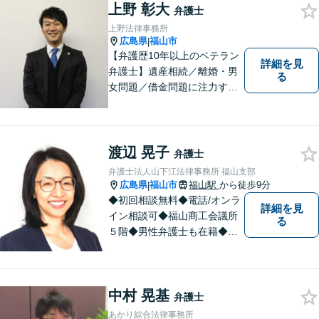
ます。トラブル前に必要な手
上野 彰大
弁護士
当を講じておくことも大切で
上野法律事務所
す。お気軽にご相談下さい。
広島県
福山市
|
【弁護歴10年以上のベテラン
詳細を見
弁護士】遺産相続／離婚・男
る
女問題／借金問題に注力する
弁護士。話し合いでの解決を
重視し、粘り強い交渉力で皆
様に納得いただける解決を目
指します。ぜひ一度ご相談に
渡辺 晃子
弁護士
いらしてください。【駐車場
弁護士法人山下江法律事務所 福山支部
有】
広島県
福山市
福山駅
から徒歩9分
|
◆初回相談無料◆電話/オンラ
詳細を見
イン相談可◆福山商工会議所
る
５階◆男性弁護士も在籍◆離
婚、相続・遺言、交通事故、
企業法務、債務整理、その他
一般民事事件、刑事事件な
中村 晃基
ど。話しにくいことも安心し
弁護士
てご相談ください。あなたの
あかり綜合法律事務所