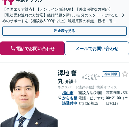
中絶トラブル
【全国エリア対応】【オンライン面談OK】【外出困難な方対応】
【乳幼児お連れの方対応】離婚問題を新しい自分のスタートにするた
めのサポートを【相談数3,000件以上】離婚原因の有無、親権、養育
費、財産分与、慰謝料請求【夜間・休日相談可】
料金表を見る
電話でお問い合わせ
メールでお問い合わせ
澤地 響
神奈川県
インタビュ
ーを見る
丸
弁護士
ネクスパート法律事務所 横浜オフィス
営業時間：09:
福山市
面談方法(対面・
からも相
電話・ビデオな
00~21:00（土
談受付中
ど)は応相談
日祝日）