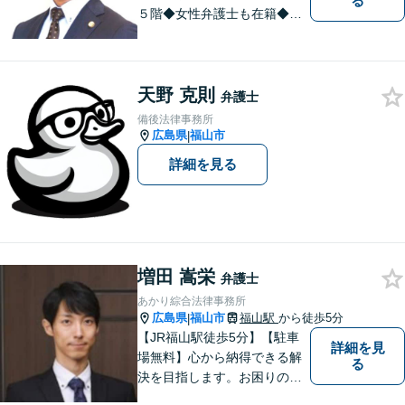
る
５階◆女性弁護士も在籍◆刑
事事件、交通事故事件、離
婚・不貞慰謝料請求事件、相
続、借金事件など 。話しにく
天野 克則
いことも安心してご相談くだ
弁護士
さい。あなたの気持ちに寄り
備後法律事務所
添い、丁寧にお応えします。
広島県
福山市
|
詳細を見る
増田 嵩栄
弁護士
あかり綜合法律事務所
広島県
福山市
福山駅
から徒歩5分
|
【JR福山駅徒歩5分】【駐車
詳細を見
場無料】心から納得できる解
る
決を目指します。お困りの方
は、お気軽にご相談くださ