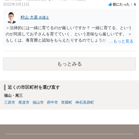
2022年3月11日
役にたった
6
村山 大基
弁護士
＞法律的には一緒に育てるのが厳しいですか？ 一緒に育てる、という
のが同居してお子さんを育てていく、という意味なら厳しいです。 ＞
もしくは、養育費と認知をもらえたりするのでしょうか、 相手が認知
を拒む場合、調停や裁判などの手続きで認知を求める必要がありま
す。 また、認知されたことを前提に、父親として子を養う義務があり
ますので、 養育費を請求できます。 ただ、極端な話相手に収入がなか
もっとみる
ったり、行方不明だったりすると、実際上の回収が難しい可能性はあ
ります。
近くの市区町村を選び直す
福山・尾三
三原市
尾道市
福山市
府中市
世羅町
神石高原町