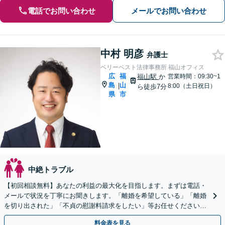
電話でお問い合わせ
メールでお問い合わせ
中村 明彦
弁護士
ベリーベスト法律事務所 福山オフィス
広
福
福山駅
か
営業時間：09:30~1
島
山
|
8:00（土日祝日）
ら徒歩7分
県
市
中絶トラブル
【初回相談無料】あなたの利益の最大化を目指します。まずは電話・
メールで状況を丁寧にお聞きします。「離婚を希望している」「離婚
を切り出された」「不貞の慰謝料請求をしたい」等お任せください。
【リーズナブルな料金設定】
料金表を見る