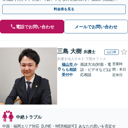
り。当日相談も可能な限り対応【子連れ相談可】【秘密厳守】
料金表を見る
電話でお問い合わせ
メールでお問い合わせ
三島 大樹
弁護士
山口県
弁護士法人ＯＮＥ 下関オフィス
営業時
福山市
か
面談方法(対面・電
らも相談
話・ビデオなど)は
間：本日
受付中
応相談
定休日
中絶トラブル
中国・福岡エリア対応【LINE・WEB相談可】あなたの思いを否定せ