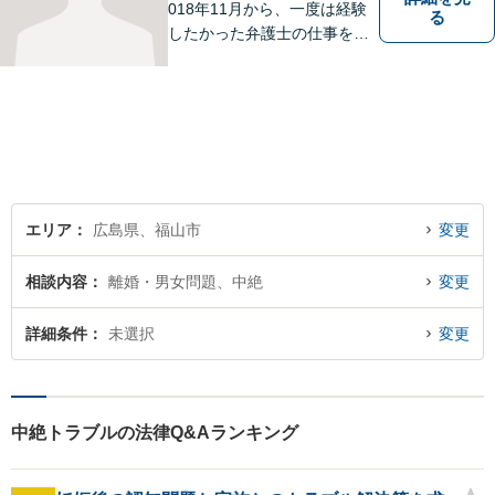
018年11月から、一度は経験
る
したかった弁護士の仕事を始
めました。35年半、裁判官と
してほぼ全ての分野の事件を
担当した経験を生かして、裁
判に関わらざるを得なくなっ
た方の助けになりたいと思っ
ています。
エリア
広島県、福山市
変更
相談内容
離婚・男女問題、中絶
変更
詳細条件
未選択
変更
中絶トラブルの法律Q&Aランキング