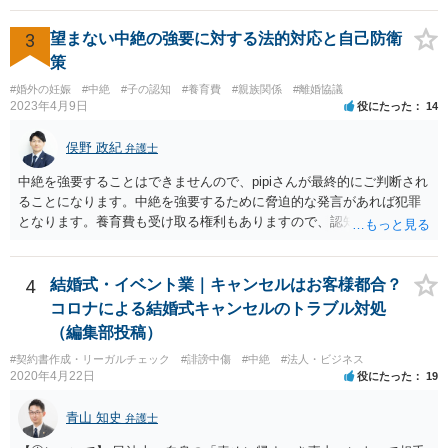
3
望まない中絶の強要に対する法的対応と自己防衛
策
#婚外の妊娠
#中絶
#子の認知
#養育費
#親族関係
#離婚協議
2023年4月9日
役にたった
14
俣野 政紀
弁護士
中絶を強要することはできませんので、pipiさんが最終的にご判断され
ることになります。中絶を強要するために脅迫的な発言があれば犯罪
となります。養育費も受け取る権利もありますので、認知等につきお
相手がきちんと対応しないのであれば弁護士にご相談されることをお
勧めします。
4
結婚式・イベント業｜キャンセルはお客様都合？
コロナによる結婚式キャンセルのトラブル対処
（編集部投稿）
#契約書作成・リーガルチェック
#誹謗中傷
#中絶
#法人・ビジネス
2020年4月22日
役にたった
19
青山 知史
弁護士