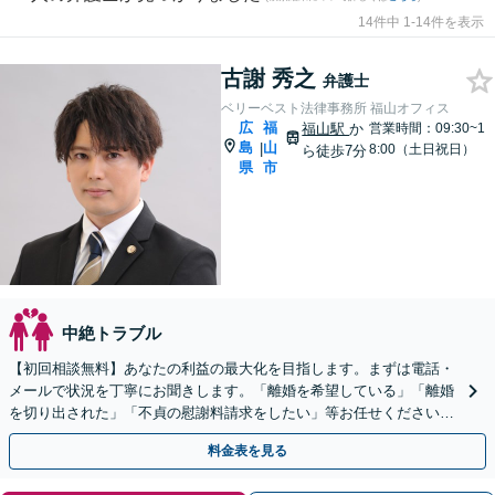
14件中 1-14件を表示
古謝 秀之
弁護士
ベリーベスト法律事務所 福山オフィス
広
福
福山駅
か
営業時間：09:30~1
島
山
|
8:00（土日祝日）
ら徒歩7分
県
市
中絶トラブル
【初回相談無料】あなたの利益の最大化を目指します。まずは電話・
メールで状況を丁寧にお聞きします。「離婚を希望している」「離婚
を切り出された」「不貞の慰謝料請求をしたい」等お任せください。
【リーズナブルな料金設定】
料金表を見る