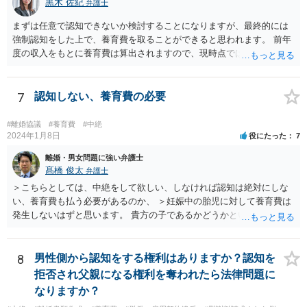
黒木 佐紀
弁護士
確実に認められる事案ではないと思われるため，法的手続きまでは行
わず，協議によって適切な範囲での支払いに関する合意を目指す方が
まずは任意で認知できないか検討することになりますが、最終的には
良いかと思われます。 【③について】 事実か否かにかかわらず，相手
強制認知をした上で、養育費を取ることができると思われます。 前年
の社会的評価を損なうような投稿であれば，名誉毀損となり得ます。
度の収入をもとに養育費は算出されますので、現時点では少額しか取
こうした場合，プロバイダ等を通じて投稿の削除を求めたり，また
れないとしても、相手が大学を卒業して就職したら、そこで再度、養
は，発信者自身の情報の開示を受けた上で，発進した当人に対する損
育費の増額調停を起こすこともできます。 仮に中絶する場合でも、相
害賠償請求等を行うことも可能です。
手方が妊娠について話し合いをしっかりしてくれない場合には、慰謝
7
認知しない、養育費の必要
料請求などもできる可能性があります。 いずれにせよ、親御さんとの
関わりが不可欠となると思われますので、一度話し合った上で、法律
#離婚協議
#養育費
#中絶
事務所へ早めのご相談をされたほうがよろしいかと思います。
2024年1月8日
役にたった
7
離婚・男女問題に強い弁護士
髙橋 俊太
弁護士
＞こちらとしては、中絶をして欲しい、しなければ認知は絶対にしな
い、養育費も払う必要があるのか、 ＞妊娠中の胎児に対して養育費は
発生しないはずと思います。 貴方の子であるかどうかという問題は残
り得るところであり、最終的にはDNA鑑定なども必要となってはきま
すが、仮に貴方の子であれば、認知はせざるを得ず、養育費の支払義
務も生じることになります。なお、妊娠中の胎児については、（事前
8
男性側から認知をする権利はありますか？認知を
に話し合って養育費の取り決めをしておくことはできますが、母親が
拒否され父親になる権利を奪われたら法律問題に
胎児を代理して）養育費を請求することはできません。
なりますか？