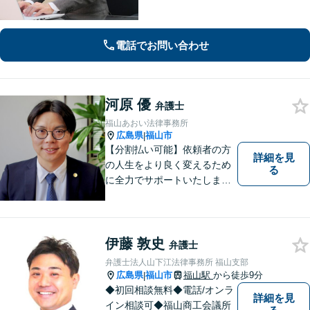
密な連携体制「企業法務、民事家事、
遺言・相続、債務整理など、幅広い分
野に対応」
電話でお問い合わせ
河原 優
弁護士
福山あおい法律事務所
広島県
福山市
|
【分割払い可能】依頼者の方
詳細を見
の人生をより良く変えるため
る
に全力でサポートいたしま
す！些細なことでも是非一度
ご相談ください。【キッズス
ペースあり】
伊藤 敦史
弁護士
弁護士法人山下江法律事務所 福山支部
広島県
福山市
福山駅
から徒歩9分
|
◆初回相談無料◆電話/オンラ
詳細を見
イン相談可◆福山商工会議所