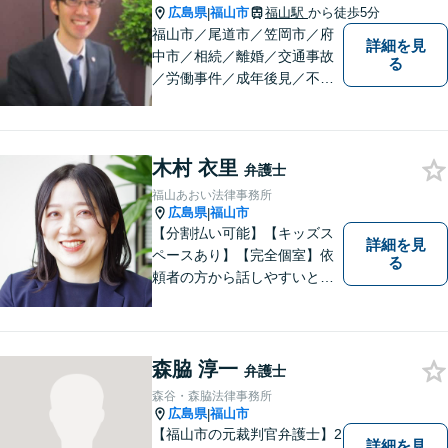
気持ちに寄り添い、丁寧にお
広島県
福山市
福山駅
から徒歩5分
|
応えします。
福山市／尾道市／笠岡市／府
詳細を見
中市／相続／離婚／交通事故
る
／労働事件／成年後見／不動
産管理／会社顧問業務／相談
料30分5500円／福山市大黒町
1番35号桑田ビル3階／あかり
木村 衣里
綜合法律事務所／T）０８４－
弁護士
９８３－２３６０／F）０８４
福山あおい法律事務所
ー９８３－２３６１
広島県
福山市
|
【分割払い可能】【キッズス
詳細を見
ペースあり】【完全個室】依
る
頼者の方から話しやすいと定
評があります。日々の生活の
中の不安や些細な問題であっ
ても是非お気軽に弁護士にご
相談ください。
森脇 淳一
弁護士
森谷・森脇法律事務所
広島県
福山市
|
【福山市の元裁判官弁護士】2
詳細を見