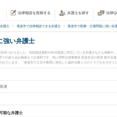
法律相談を投稿する
弁護士を探す
法律Q
弁護士
尾道市で法律相談できる弁護士
尾道市で医療・介護問題に強い弁
に強い弁護士
2名見つかりました。初回面談無料や休日面談に対応している弁護士なども掲載中
野での絞り込み検索もでき便利です。特に岡野法律事務所 尾道支店の田房 教平弁護
されています。『尾道市で土日や夜間に発生した歯科治療ミスのトラブルを今すぐ
』『初回相談無料で歯科治療ミスを法律相談できる尾道市内の弁護士に相談予約し
医者
可能な弁護士