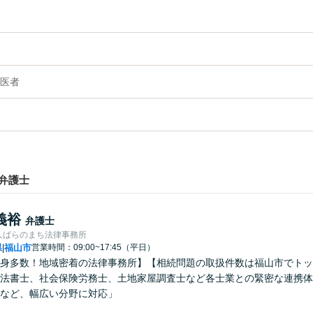
医者
弁護士
義裕
弁護士
人ばらのまち法律事務所
県
福山市
営業時間：09:00~17:45（平日）
|
身多数！地域密着の法律事務所】【相続問題の取扱件数は福山市でトッ
法書士、社会保険労務士、土地家屋調査士など各士業との緊密な連携体
など、幅広い分野に対応」