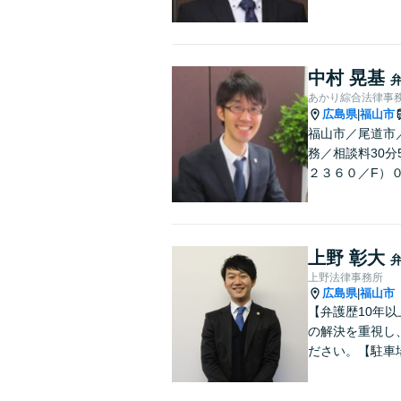
中村 晃基
あかり綜合法律事
広島県
福山市
|
福山市／尾道市
務／相談料30分
２３６０／F）
上野 彰大
上野法律事務所
広島県
福山市
|
【弁護歴10年
の解決を重視し
ださい。【駐車