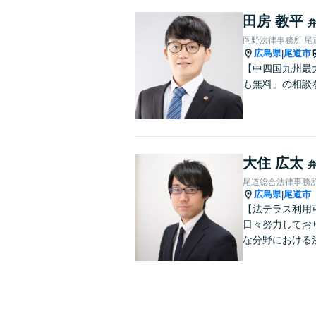
田房 教平
岡野法律事務所 尾
広島県
尾道市
|
【中四国九州最
も無料」の相談
大住 広太
尾道総合法律事務
広島県
尾道市
|
【法テラス利用
日々努力してお
な分野における