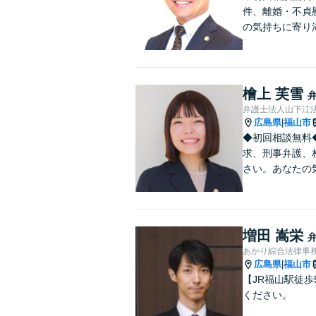
件、離婚・不貞
の気持ちに寄り
檜上 芙雪
弁護士法人山下江法
広島県
福山市
|
◆初回相談無料
求、刑事弁護、
さい。あなたの
増田 嵩栄
あかり綜合法律事
広島県
福山市
|
【JR福山駅徒
ください。