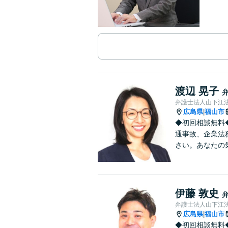
渡辺 晃子
弁護士法人山下江法
広島県
福山市
|
◆初回相談無料
通事故、企業法
さい。あなたの
伊藤 敦史
弁護士法人山下江法
広島県
福山市
|
◆初回相談無料