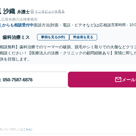
 沙織
弁護士
インタビューを見る
人広尾有栖川法律事務所
市
からも相談受付中
面談方法(対面・電話・ビデオなど)は応相談
営業時間：10:0
歯科治療ミス
事例を見る(6件)
料金表を見る
相談無料】歯科治療でのリーマーの破損、脱毛やシミ取りでの火傷などクリ
相談ください！【医療法人の法務・クリニックの顧問経験あり】実情に即し
決を目指します。
メール
果について詳しくは
こちら
)