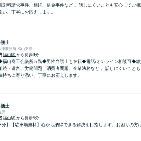
慰謝料請求事件、相続、借金事件など 。話しにくいことも安心してご相
添い、丁寧にお応えします。
弁護士
律事務所 福山支部
福山駅
から徒歩9分
◆福山商工会議所５階◆男性弁護士も在籍◆電話/オンライン相談可◆離
相続・遺言、労働問題、消費者問題、企業法務など 。話しにくいことも
気持ちに寄り添い、丁寧にお応えします。
弁護士
務所
福山駅
から徒歩5分
歩5分】【駐車場無料】心から納得できる解決を目指します。お困りの方