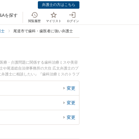
弁護士の方はこちら
&Aを探す
閲覧履歴
マイリスト
ログイン
護士
尾道市で歯科・歯医者に強い弁護士
。医療・介護問題に関係する歯科治療ミスや美容
士や尾道総合法律事務所の大住 広太弁護士のプ
に弁護士に相談したい』『歯科治療ミスのトラブ
たい』などでお困りの相談者さんにおすすめで
変更
変更
変更