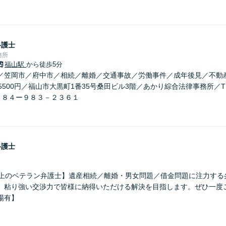
弁護士
務所
福山駅
から徒歩5分
／笠岡市／府中市／相続／離婚／交通事故／労働事件／成年後見／不動
5500円／福山市大黒町1番35号桑田ビル3階／あかり綜合法律事務所／
０８４ー９８３－２３６１
弁護士
以上のベテラン弁護士】遺産相続／離婚・男女問題／借金問題に注力する
、粘り強い交渉力で皆様に納得いただける解決を目指します。ぜひ一度
場有】