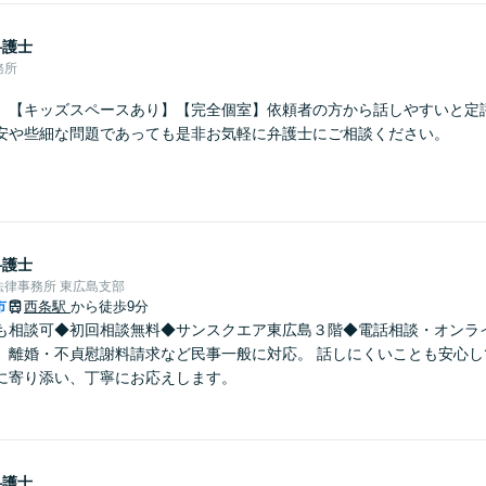
弁護士
務所
】【キッズスペースあり】【完全個室】依頼者の方から話しやすいと定
安や些細な問題であっても是非お気軽に弁護士にご相談ください。
弁護士
律事務所 東広島支部
市
西条駅
から徒歩9分
も相談可◆初回相談無料◆サンスクエア東広島３階◆電話相談・オンラ
、離婚・不貞慰謝料請求など民事一般に対応。 話しにくいことも安心し
に寄り添い、丁寧にお応えします。
弁護士