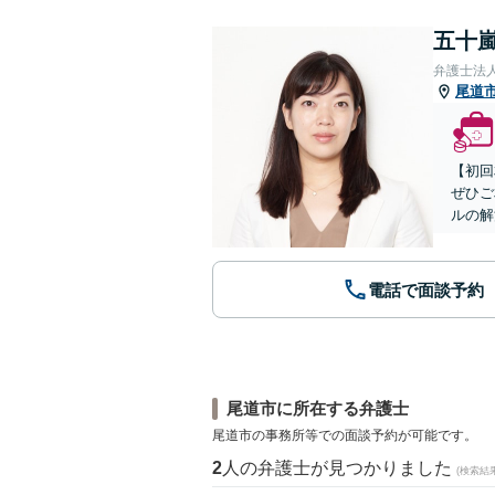
五十嵐
弁護士法
尾道
【初回
ぜひご
ルの解
電話で面談予約
尾道市に所在する弁護士
尾道市の事務所等での面談予約が可能です。
2
人の弁護士が見つかりました
(検索結