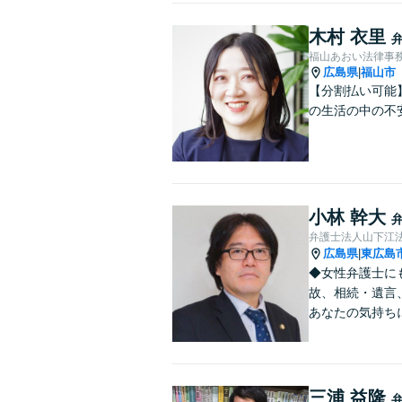
木村 衣里
福山あおい法律事
広島県
福山市
|
【分割払い可能
の生活の中の不
小林 幹大
弁護士法人山下江法
広島県
東広島
|
◆女性弁護士に
故、相続・遺言
あなたの気持ち
三浦 益隆