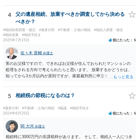
14-1kisairei.pdf
4
父の遺産相続、放棄すべきか調査してから決める
べきか？
#相続財産調査・鑑定
#遺産分割
#不動産・土地の相続
#相続人調査・確定
#相続放棄
#相続手続き
2025年7月15日
役にたった
5
佐々木 晋輔
弁護士
実のお父様ですので、できればお父様が住んでおられたマンションの
処理をされる方向で考えられたらと思います。 放棄するかどうかは、
知ってから3カ月以内が原則ですが、家庭裁判所に申立すれば3カ月の
期間を伸長することができます。 その間に、財産の状況を調査して、
放棄するかどうか決めることができます。 銀行やサラ金が数年も放置
することはありませんので、数年後に借金が発見される可能性はほぼ
5
相続税の節税になるのは？
ありません。 なお、私が扱った相続放棄を検討していた案件で、期間
伸長して調査したところ、サラ金に対する過払金など相当な財産が見
#遺産分割
#不動産・土地の相続
#協議
#相続手続き
つかったため相続したという事例がありました。
2024年8月25日
役にたった
5
関 大河
弁護士
相続時に3000万円の非課税枠があります。 そして、相続人一人につき