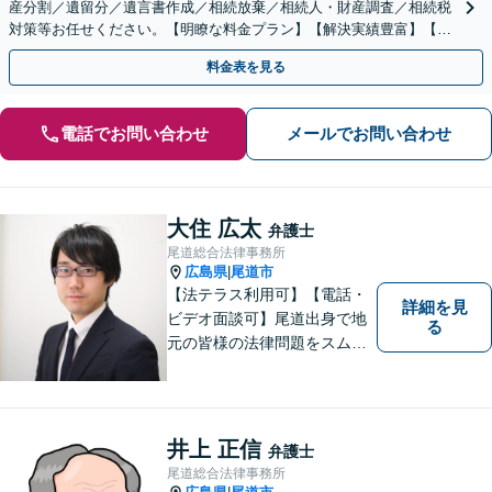
産分割／遺留分／遺言書作成／相続放棄／相続人・財産調査／相続税
対策等お任せください。【明瞭な料金プラン】【解決実績豊富】【電
話相談可】
料金表を見る
電話でお問い合わせ
メールでお問い合わせ
大住 広太
弁護士
尾道総合法律事務所
広島県
尾道市
|
【法テラス利用可】【電話・
詳細を見
ビデオ面談可】尾道出身で地
る
元の皆様の法律問題をスムー
ズに解決するために日々努力
しております。話しやすい環
境づくり、案件への細やかな
気配り、親身な対応がモット
井上 正信
弁護士
ーで、様々な分野における法
尾道総合法律事務所
的サービスを提供いたしま