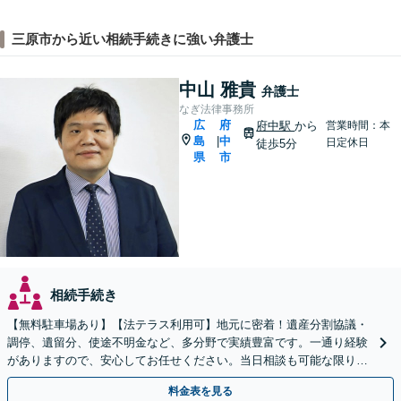
三原市から近い相続手続きに強い弁護士
中山 雅貴
弁護士
なぎ法律事務所
広
府
府中駅
から
営業時間：本
島
中
|
日定休日
徒歩5分
県
市
相続手続き
【無料駐車場あり】【法テラス利用可】地元に密着！遺産分割協議・
調停、遺留分、使途不明金など、多分野で実績豊富です。一通り経験
がありますので、安心してお任せください。当日相談も可能な限り対
応します。悩まずお早めにご相談ください【出張相談対応】
料金表を見る