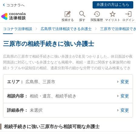
弁護士の方はこちら
ココナラへ
投稿する
探す
閲覧履歴
マイリスト
ログイン
ココナラ法律相談
広島県で法律相談できる弁護士
三原市で法律相談で
三原市の相続手続きに強い弁護士
広島県の三原市で相続手続きに強い弁護士が2名見つかりました。休日面談や夜
間面談に対応している弁護士なども掲載中。相続・遺言に関係する家族間の相
続トラブルや認知症の相続、遺産分割等の細かな分野での絞り込み検索もでき
便利です。特にひだい法律事務所の干鯛 潤弁護士や山根法律会計事務所の山根
務弁護士のプロフィール情報や弁護士費用、強みなどが注目されています。
エリア
広島県、三原市
変更
『三原市で土日や夜間に発生した相続手続きのトラブルを今すぐに弁護士に相
談したい』『相続手続きのトラブル解決の実績豊富な近くの弁護士を検索した
相談内容
相続・遺言、相続手続き
変更
い』『初回相談無料で相続手続きを法律相談できる三原市内の弁護士に相談予
約したい』などでお困りの相談者さんにおすすめです。
詳細条件
未選択
変更
相続手続きに強い三原市から相談可能な弁護士