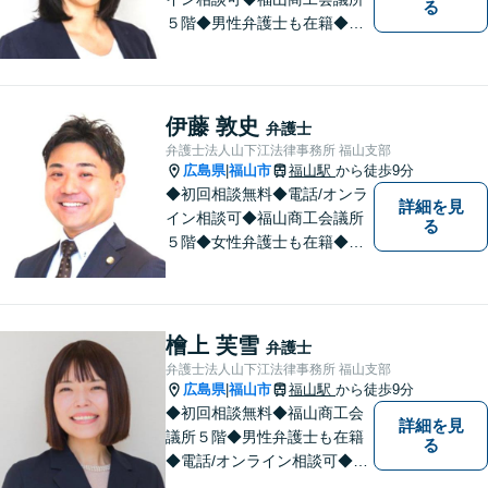
る
５階◆男性弁護士も在籍◆離
婚、相続・遺言、交通事故、
企業法務、債務整理、その他
一般民事事件、刑事事件な
ど。話しにくいことも安心し
伊藤 敦史
弁護士
てご相談ください。あなたの
弁護士法人山下江法律事務所 福山支部
気持ちに寄り添い、丁寧にお
広島県
福山市
福山駅
から徒歩9分
|
応えします。
◆初回相談無料◆電話/オンラ
詳細を見
イン相談可◆福山商工会議所
る
５階◆女性弁護士も在籍◆刑
事事件、交通事故事件、離
婚・不貞慰謝料請求事件、相
続、借金事件など 。話しにく
いことも安心してご相談くだ
檜上 芙雪
弁護士
さい。あなたの気持ちに寄り
弁護士法人山下江法律事務所 福山支部
添い、丁寧にお応えします。
広島県
福山市
福山駅
から徒歩9分
|
◆初回相談無料◆福山商工会
詳細を見
議所５階◆男性弁護士も在籍
る
◆電話/オンライン相談可◆離
婚・不貞慰謝料請求、刑事弁