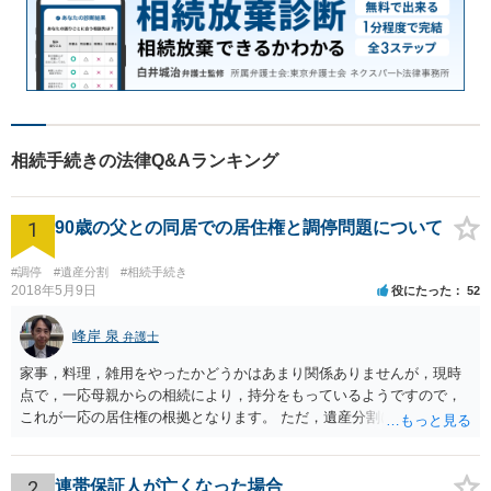
相続手続きの法律Q&Aランキング
1
90歳の父との同居での居住権と調停問題について
#調停
#遺産分割
#相続手続き
2018年5月9日
役にたった
52
峰岸 泉
弁護士
家事，料理，雑用をやったかどうかはあまり関係ありませんが，現時
点で，一応母親からの相続により，持分をもっているようですので，
これが一応の居住権の根拠となります。 ただ，遺産分割により，母の
持分を父親が取得した場合，住み続けるのは難しいかも知れません。
2
連帯保証人が亡くなった場合