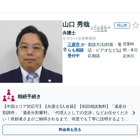
山口 秀哉
岡山県
インタビュ
ーを見る
弁護士
すずかけ法律事務所
営業時
三原市
か
面談方法(対面・電
らも相談
話・ビデオなど)は
間：本日
受付中
応相談
定休日
相続手続き
【中国エリア対応可】【弁護士3人在籍】【初回相談無料】「遺産分
割調停」「遺産分割審判」「代理人としての交渉」などお任せくださ
い！依頼者さまがご納得されるまで、何度でも丁寧に説明するよう心
掛けています【土日祝／夜間対応可】【当日／電話相談可】
料金表を見る