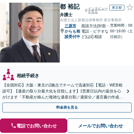
都 裕記
東京都
インタビュー
を見る
弁護士
弁護士法人新都法律事務所 東京事務所
営業時間：09:
三原市
面談方法(対面・
からも相
電話・ビデオな
00~19:00（土
談受付中
ど)は応相談
日祝日）
相続手続き
【全国対応】大阪・東京の2拠点でチームで迅速対応【電話・WEB相
談可】【遺産の取り分最大化を目指します】1営業日以内の返信を心
がけます「不動産が絡んだ複雑な遺産分割／遺留分／遺言書の作成・
執行／事業承継など、お任せください」【休日相談あり】
料金表を見る
電話でお問い合わせ
メールでお問い合わせ