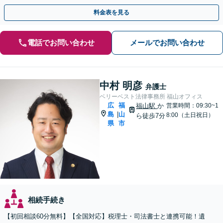
話相談可】
料金表を見る
電話でお問い合わせ
メールでお問い合わせ
中村 明彦
弁護士
ベリーベスト法律事務所 福山オフィス
広
福
福山駅
か
営業時間：09:30~1
島
山
|
8:00（土日祝日）
ら徒歩7分
県
市
相続手続き
【初回相談60分無料】【全国対応】税理士・司法書士と連携可能！遺