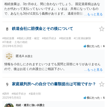
相続放棄は、3か月ゆえ、間に合わないでしょう。 固定資産税はあな
たが代わって支払ってもいいですよ。 いまは、共有になっているの
で、あなたも3分の1支払う義務があります。 遺産分割協議をして、不
動産取得者を決めて、相続登記する必要があります。 登記名義人に支
払い義務があります。
8
鉄道会社に賠償金とその後について
#相続放棄
#相続人調査・確定
#相続手続き
#相続放棄
#口座凍結解除
#不動産・土地の相続
2019年6月28日
役にたった
6
匿名A
弁護士
情報を小出しにされますといつまでも質問と回答にキリがありません
ので、後はお近くの弁護士にご相談下さい。
9
家庭裁判所への自分での書類提出は可能ですか？
#調停
#相続手続き
#遺産分割
2025年5月8日
役にたった
5
相続・遺言に強い弁護士