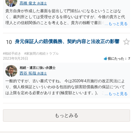
髙橋 俊太
弁護士
貴方自身が作成した書面を提出して門前払いになるということはな
く、裁判所としては受理せざるを得ないはずですが、今後の貴方と代
理人との信頼関係のことを考えると、貴方の独断で書面を提出したり
裁判所に電話したりするのはお勧めしにくいところです。 現在の弁護
士が主張書面の提出を渋っているようですが、弁護士として提出の実
益がないと考えている可能性もあると思いますので、そのあたりも含
10
身元保証人の賠償義務、契約内容と法改正の影響
めて、弁護士見解を確認等するためによく打ち合わせた方がよいと思
います。単に面倒臭いということで書面提出をしないということであ
#相続手続き
#家族間の相続トラブル
れば、当該弁護士との委任関係を修了した上で、貴方のほうで書面提
2023年9月26日
役にたった
7
出することを検討なさった方がよいでしょう。
相続・遺言に強い弁護士
西谷 拓哉
弁護士
一般的ですが、古い書式ですね。 今は2020年4月施行の改正民法によ
り、個人根保証といういわゆる包括的な損害賠償義務の保証について
は上限を定める必要があります(極度額といいます。)。 この書式にサ
インしても、実際は連帯保証部分は民法465条の2②により無効とな
り、会社側は請求できない可能性が高そうです。
もっとみる