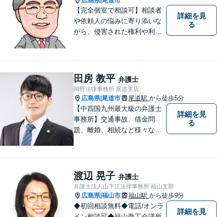
広島県
尾道市
|
す。
【完全個室で相談可】相談者
詳細を見
や依頼人の悩みに寄り添いな
る
がら、侵害された権利や利益
を回復するために闘うこと
が、私たち弁護士の使命であ
ると確信しています。 ご相談
やご依頼に関して、どんな問
田房 教平
弁護士
題でもお気軽にお声掛けくだ
岡野法律事務所 尾道支店
さい。
広島県
尾道市
尾道駅
から徒歩5分
|
【中四国九州最大級の弁護士
詳細を見
事務所】交通事故、借金問
る
題、離婚、相続など様々な問
題について、「何度でも無
料」の相談を行っています！
まずはお気軽にご相談くださ
い！
渡辺 晃子
弁護士
弁護士法人山下江法律事務所 福山支部
広島県
福山市
福山駅
から徒歩9分
|
◆初回相談無料◆電話/オンラ
詳細を見
イン相談可◆福山商工会議所