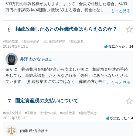
600万円の非課税枠があります。よって、全員で相続した場合、5400
万円の非課税枠の範囲に相続が収まる場合、税金はなしです。 一人が
相続放棄すると、600万円の枠が一つ減ります。よって、4800万円の
範囲となります。 一般的には、全員で相続する方が税金はお得です。
また、全員で相続しても、話し合いの結果、親がすべて相続と決める
6
相続放棄したあとの葬儀代金はもらえるのか？
こともできます。この場合でも相続の非課税枠は、全員で相続した540
0万円分使えます。 父が亡くなり、母が全部相続すると、母から三人
#相続放棄
#相続手続き
#口座凍結解除
#相続放棄
で相続する際は、4800万円が非課税枠となります。 そうすると、母が
2019年2月13日
役にたった
14
亡くなってから相続すると、両親のどちらかが亡くなってから相続す
るより非課税の枠が減少します。 計画的に相続をするのがおすすめと
井澤 わかな
弁護士
いうことになります。これ以外にも気をつける点はあるかもしれませ
確かに、葬儀費用を相続財産から支出した後に、相続放棄申述の手続
んので、一度相談して想定するのがおすすめと思います。
をしても、単純承認をしたとみなされる「処分」にあたらないとされ
ています。 (相続放棄後に支出ではなく、葬儀の方が先に来るのが通常
だと思いますので、葬儀→葬儀費用を相続財産から支出→相続放棄申
述の手続ということだと思いますが) ただ、葬儀費用ならいくらでもよ
いということではなく、身分相応の、社会的儀式として当然認められ
7
固定資産税の支払いについて
る程度の金額に留まると考えた方がよいです。 もし、相続人の皆さん
に葬儀費用を支出する経済力がなく、質素な葬儀を行った費用であれ
#相続税対策
#不動産・土地の相続
#相続放棄
#相続手続き
ば相続財産から支出しても単純承認と認められない可能性が高いの
2022年7月13日
役にたった
4
で、相続放棄申述が受理される可能性も高いと思います。
内藤 政信
弁護士