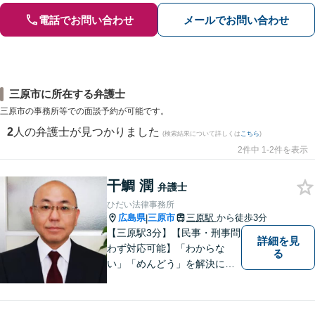
電話でお問い合わせ
メールでお問い合わせ
三原市に所在する弁護士
三原市の事務所等での面談予約が可能です。
2
人の弁護士が見つかりました
(検索結果について詳しくは
こちら
)
2件中 1-2件を表示
干鯛 潤
弁護士
ひだい法律事務所
広島県
三原市
三原駅
から徒歩3分
|
【三原駅3分】【民事・刑事問
詳細を見
わず対応可能】「わからな
る
い」「めんどう」を解決に導
くために丁寧にわかりやすく
説明します。誰もが思う「平
常なくらし」のための弁護活