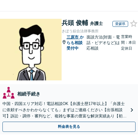
兵頭 俊輔
弁護士
愛媛県
きぼう綜合法律事務所
営業時
三原市
か
面談方法(対面・電
らも相談
話・ビデオなど)は
間：本日
受付中
応相談
定休日
相続手続き
中国・四国エリア対応！電話相談OK【弁護士歴17年以上】「弁護士
に依頼すべきかわからなくても」まずはご連絡ください【出張相談
可】訴訟・調停・審判など、複雑な事案の豊富な解決実績あり【初回
相談無料】初回面談のみで解決できるケースもあります
料金表を見る