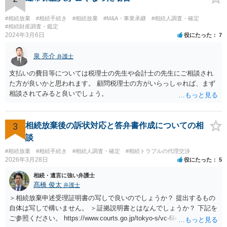
#相続放棄
#相続手続き
#相続放棄
#M&A・事業承継
#相続人調査・確定
#相続財産調査・鑑定
2024年3月6日
役にたった
7
泉 亮介
弁護士
支払いの費目等については税理士の先生や会計士の先生にご相談され
た方が良いかと思われます。 顧問税理士の方がいらっしゃれば、まず
相談されてみると良いでしょう。
3
相続放棄後の訴状対応と答弁書作成についての相
談
#相続放棄
#相続手続き
#相続人調査・確定
#相続トラブルの代理交渉
2026年3月28日
役にたった
5
相続・遺言に強い弁護士
髙橋 俊太
弁護士
＞相続放棄申述受理証明書の写しで良いのでしょうか？ 提出するもの
自体は写しで構いません。 ＞証拠説明書とはなんでしょうか？ 下記を
ご参照ください。 https://www.courts.go.jp/tokyo-s/vc-files/tokyo-s/file/