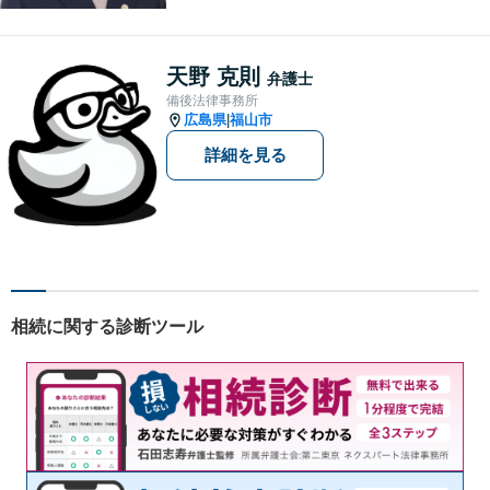
護、相続・遺言、労働問題、
消費者問題、企業法務など 。
話しにくいことも安心してご
天野 克則
弁護士
相談ください。あなたの気持
備後法律事務所
ちに寄り添い、丁寧にお応え
広島県
福山市
|
します。
詳細を見る
相続に関する診断ツール