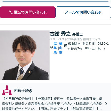
電話でお問い合わせ
メールでお問い合わせ
古謝 秀之
弁護士
ベリーベスト法律事務所 福山オフィス
広
福
福山駅
か
営業時間：09:30~1
島
山
|
8:00（土日祝日）
ら徒歩7分
県
市
相続手続き
【初回相談60分無料】【全国対応】税理士・司法書士と連携可能！遺
産分割／遺留分／遺言書作成／相続放棄／相続人・財産調査／相続税
対策等お任せください。【明瞭な料金プラン】【解決実績豊富】【電