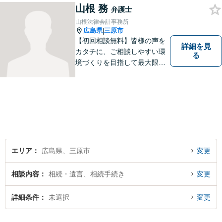
山根 務
動がモットー。身近な頼れる
弁護士
弁護士として依頼者さまにし
山根法律会計事務所
っかりと寄り添います。
広島県
三原市
|
【初回相談無料】皆様の声を
詳細を見
カタチに、ご相談しやすい環
る
境づくりを目指して最大限努
力したいと思います。法律事
務所は敷居が高いという話を
聞きますが、丁寧な対応を心
掛け、相談してよかったと思
っていただけるよう、全力で
取り組む所存です。
エリア
広島県、三原市
変更
相談内容
相続・遺言、相続手続き
変更
詳細条件
未選択
変更