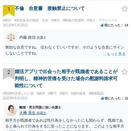
1
不倫 合意書 接触禁止について
#調停
#借金返済の相談・交渉
#審判
#離婚の慰謝料
#個人・プライベート
2019年5月20日
役にたった
14
内藤 政信
弁護士
無効な合意ですね。 従わなくていいですが、そのような合意にサイン
しないことですね。
2
婚活アプリで出会った相手が既婚者であることが
判明し、精神的苦痛を受けた場合の慰謝料請求可
能性について
#慰謝料請求したい側
#調停
#審判
#裁判
#婚約破棄
#離婚協議
2023年8月23日
役にたった
11
離婚・男女問題に強い弁護士
大﨑 美生
弁護士
相手方が既婚者であれば性行為をしなかったにも関わらず、既婚であ
ると偽られて行為をするに至ったことになります。 このような相手方