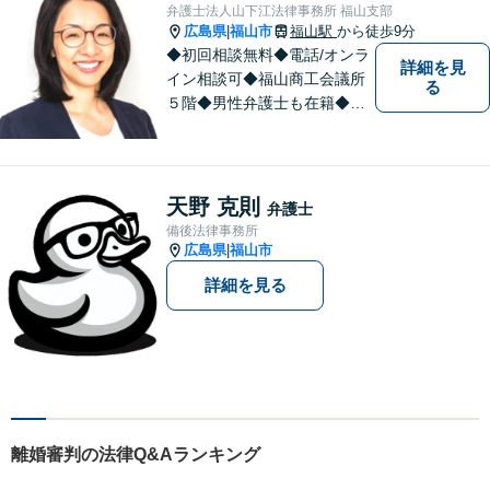
相談ください。あなたの気持
弁護士法人山下江法律事務所 福山支部
ちに寄り添い、丁寧にお応え
広島県
福山市
福山駅
から徒歩9分
|
します。
◆初回相談無料◆電話/オンラ
詳細を見
イン相談可◆福山商工会議所
る
５階◆男性弁護士も在籍◆離
婚、相続・遺言、交通事故、
企業法務、債務整理、その他
一般民事事件、刑事事件な
ど。話しにくいことも安心し
天野 克則
弁護士
てご相談ください。あなたの
備後法律事務所
気持ちに寄り添い、丁寧にお
広島県
福山市
|
応えします。
詳細を見る
離婚審判の法律Q&Aランキング