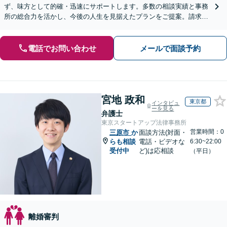
ず、味方として的確・迅速にサポートします。多数の相談実績と事務
所の総合力を活かし、今後の人生を見据えたプランをご提案。請求す
る側・された側双方に対応【完全個室／子連れ相談可】
電話でお問い合わせ
メールで面談予約
宮地 政和
東京都
インタビュ
ーを見る
弁護士
東京スタートアップ法律事務所
営業時間：0
三原市
か
面談方法(対面・
らも相談
電話・ビデオな
6:30~22:00
受付中
ど)は応相談
（平日）
離婚審判