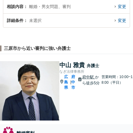
相談内容
離婚・男女問題、審判
変更
詳細条件
未選択
変更
三原市から近い審判に強い弁護士
中山 雅貴
弁護士
なぎ法律事務所
広
府
府中駅
か
営業時間：10:00~1
島
中
|
8:00（平日）
ら徒歩5分
県
市