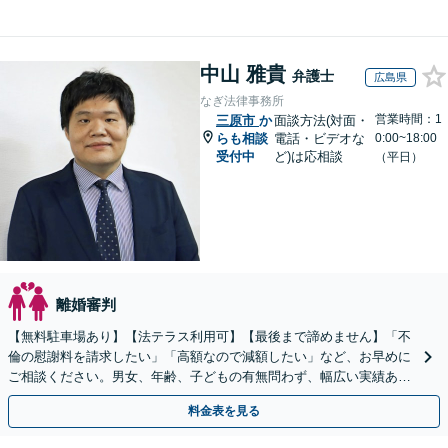
中山 雅貴
弁護士
広島県
なぎ法律事務所
営業時間：1
三原市
か
面談方法(対面・
らも相談
電話・ビデオな
0:00~18:00
受付中
ど)は応相談
（平日）
離婚審判
【無料駐車場あり】【法テラス利用可】【最後まで諦めません】「不
倫の慰謝料を請求したい」「高額なので減額したい」など、お早めに
ご相談ください。男女、年齢、子どもの有無問わず、幅広い実績あ
り。当日相談も可能な限り対応【子連れ相談可】【秘密厳守】
料金表を見る