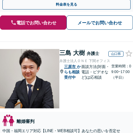
士による無料相談をご利用ください。
料金表を見る
電話でお問い合わせ
メールでお問い合わせ
三島 大樹
弁護士
山口県
弁護士法人ＯＮＥ 下関オフィス
営業時間：0
三原市
か
面談方法(対面・
らも相談
電話・ビデオな
9:00~17:00
受付中
ど)は応相談
（平日）
離婚審判
中国・福岡エリア対応【LINE・WEB相談可】あなたの思いを否定せ