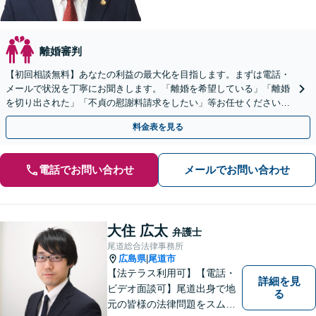
離婚審判
【初回相談無料】あなたの利益の最大化を目指します。まずは電話・
メールで状況を丁寧にお聞きします。「離婚を希望している」「離婚
を切り出された」「不貞の慰謝料請求をしたい」等お任せください。
【リーズナブルな料金設定】
料金表を見る
電話でお問い合わせ
メールでお問い合わせ
大住 広太
弁護士
尾道総合法律事務所
広島県
尾道市
|
【法テラス利用可】【電話・
詳細を見
ビデオ面談可】尾道出身で地
る
元の皆様の法律問題をスムー