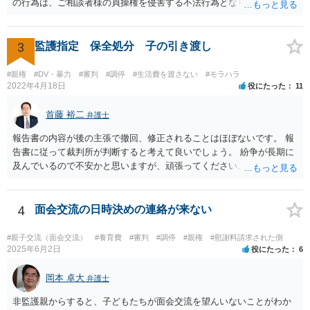
の行為は、ご相談者様の貞操権を侵害する不法行為となりますので、
相手方に慰謝料請求が可能です。 （ご相談内容からは明らかではあり
ませんが、上記は性行為があったことを前提としています） 弁護士に
依頼されると、相手方の住民票を取得することができます。 請求する
3
監護指定 保全処分 子の引き渡し
慰謝料の額含め、一度弁護士にご相談されると良いと思います。
#親権
#DV・暴力
#審判
#調停
#生活費を渡さない
#モラハラ
2022年4月18日
役にたった
11
首藤 裕二
弁護士
報告書の内容が後の主張で撤回、修正されることはほぼないです。 報
告書に従って裁判所が判断すると考えて良いでしょう。 紛争が長期に
及んでいるので不安かと思いますが、頑張ってください。
4
面会交流の日時決めの連絡が来ない
#親子交流（面会交流）
#養育費
#審判
#調停
#親権
#慰謝料請求された側
2025年6月2日
役にたった
6
岡本 卓大
弁護士
非監護親からすると、子どもたちが面会交流を望んいないことがわか