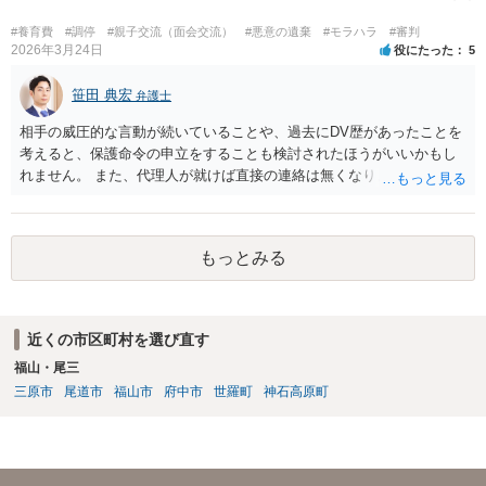
#養育費
#調停
#親子交流（面会交流）
#悪意の遺棄
#モラハラ
#審判
2026年3月24日
役にたった
5
笹田 典宏
弁護士
相手の威圧的な言動が続いていることや、過去にDV歴があったことを
考えると、保護命令の申立をすることも検討されたほうがいいかもし
れません。 また、代理人が就けば直接の連絡は無くなりますので、ご
相談者の方も代理人を立てるのも一手です。 面会交流含め、元夫との
やりとりが相当ご心労になっていると見受けられますので、一度弁護
士や行政の相談窓口にご相談されることをお勧め致します。
もっとみる
近くの市区町村を選び直す
福山・尾三
三原市
尾道市
福山市
府中市
世羅町
神石高原町