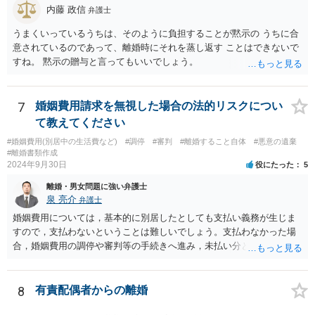
内藤 政信
弁護士
うまくいっているうちは、そのように負担することが黙示の うちに合
意されているのであって、離婚時にそれを蒸し返す ことはできないで
すね。 黙示の贈与と言ってもいいでしょう。
7
婚姻費用請求を無視した場合の法的リスクについ
て教えてください
#婚姻費用(別居中の生活費など)
#調停
#審判
#離婚すること自体
#悪意の遺棄
#離婚書類作成
2024年9月30日
役にたった
5
離婚・男女問題に強い弁護士
泉 亮介
弁護士
婚姻費用については，基本的に別居したとしても支払い義務が生じま
すので，支払わないということは難しいでしょう。支払わなかった場
合，婚姻費用の調停や審判等の手続きへ進み，未払い分として差押を
受けるリスクがあると言えます。
8
有責配偶者からの離婚