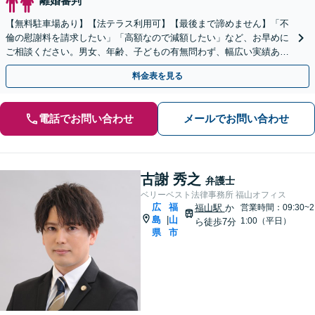
離婚審判
【無料駐車場あり】【法テラス利用可】【最後まで諦めません】「不
倫の慰謝料を請求したい」「高額なので減額したい」など、お早めに
ご相談ください。男女、年齢、子どもの有無問わず、幅広い実績あ
り。当日相談も可能な限り対応【子連れ相談可】【秘密厳守】
料金表を見る
電話でお問い合わせ
メールでお問い合わせ
古謝 秀之
弁護士
ベリーベスト法律事務所 福山オフィス
広
福
福山駅
か
営業時間：09:30~2
島
山
|
1:00（平日）
ら徒歩7分
県
市