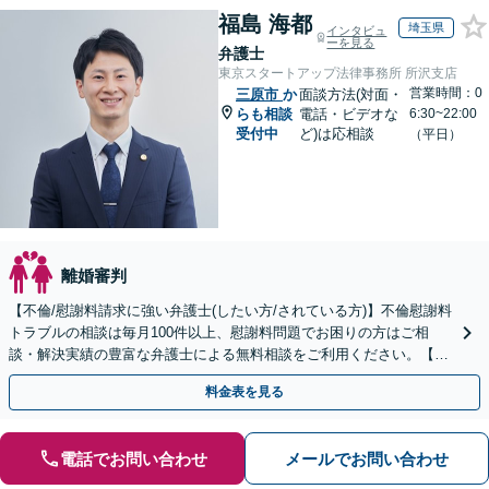
福島 海都
埼玉県
インタビュ
ーを見る
弁護士
東京スタートアップ法律事務所 所沢支店
営業時間：0
三原市
か
面談方法(対面・
らも相談
電話・ビデオな
6:30~22:00
受付中
ど)は応相談
（平日）
離婚審判
【不倫/慰謝料請求に強い弁護士(したい方/されている方)】不倫慰謝料
トラブルの相談は毎月100件以上、慰謝料問題でお困りの方はご相
談・解決実績の豊富な弁護士による無料相談をご利用ください。【不
倫相談は初回0円】【全国対応】
料金表を見る
電話でお問い合わせ
メールでお問い合わせ