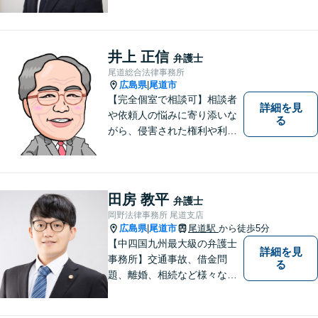
ズに解決するために日々努力
しております。話しやすい環
境づくり、案件への細やかな
気配り、親身な対応がモット
井上 正信
弁護士
ーで、様々な分野における法
尾道総合法律事務所
的サービスを提供いたしま
広島県
尾道市
|
す。
【完全個室で相談可】相談者
詳細を見
や依頼人の悩みに寄り添いな
る
がら、侵害された権利や利益
を回復するために闘うこと
が、私たち弁護士の使命であ
ると確信しています。 ご相談
やご依頼に関して、どんな問
田房 教平
弁護士
題でもお気軽にお声掛けくだ
岡野法律事務所 尾道支店
さい。
広島県
尾道市
尾道駅
から徒歩5分
|
【中四国九州最大級の弁護士
詳細を見
事務所】交通事故、借金問
る
題、離婚、相続など様々な問
題について、「何度でも無
料」の相談を行っています！