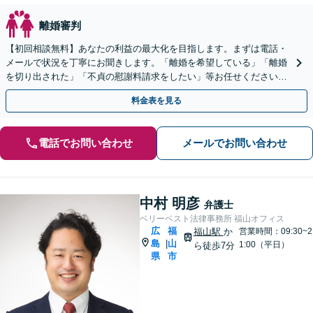
離婚審判
【初回相談無料】あなたの利益の最大化を目指します。まずは電話・
メールで状況を丁寧にお聞きします。「離婚を希望している」「離婚
を切り出された」「不貞の慰謝料請求をしたい」等お任せください。
【リーズナブルな料金設定】
料金表を見る
電話でお問い合わせ
メールでお問い合わせ
中村 明彦
弁護士
ベリーベスト法律事務所 福山オフィス
広
福
福山駅
か
営業時間：09:30~2
島
山
|
1:00（平日）
ら徒歩7分
県
市