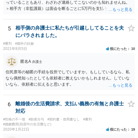
っていることもあり、わざわざ連絡してこないのかも知れませんね。
＞相手方（非監護親）は面会を断るごとに5万円を支払うことを取決め
るよう要求してきたり、調停中もかなり揉めました。 というのも、本
当に何が何でも面会交流したい（子どもたちと会いたい）と言うより
は、あなたに対する嫌がらせだった可能性もあるように思います（そ
5
相手側の弁護士に私たちが引越ししてることを夫
ういう男はDV・虐待系の男には珍しくありません。）。 面会交流とは
にバラされました。
親の権利ではなく、『子どものため』のものです。 子どもたちの年齢
#審判
#婚外の妊娠
（自分の気持ちを言える年齢）を考えても、無理に面会交流をする必
2021年8月5日
役にたった
10
要もありません。 相手から面会交流を行うことについての申し出があ
ったときに対応すれば十分だと思います。 仮に相手から、面会交流さ
匿名A
弁護士
せなかった（連絡をしてこなかった）と慰謝料請求してきたとして
も、そのような請求は、まず認められません。 ご心配であれば、審判
住民票等の秘匿の手続を役所でしていますか。もししているなら、私
書を持参して、お近くの弁護士に法律相談してみてください。
なら偶然知ったとしても依頼者に教えないかもしれません。していな
いなら、依頼者に伝えると思います。
6
離婚後の生活費請求、支払い義務の有無と弁護士
対応
#性格の不一致
#財産分与
#契約書・借用書なし
#審判
#婚姻費用(別居中の生活費など)
2020年1月22日
役にたった
19