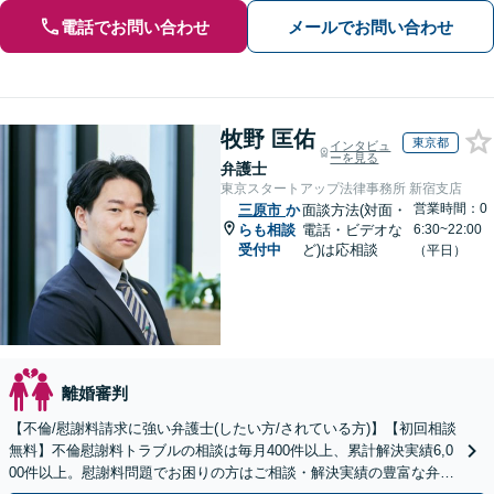
電話でお問い合わせ
メールでお問い合わせ
牧野 匡佑
東京都
インタビュ
ーを見る
弁護士
東京スタートアップ法律事務所 新宿支店
営業時間：0
三原市
か
面談方法(対面・
らも相談
電話・ビデオな
6:30~22:00
受付中
ど)は応相談
（平日）
離婚審判
【不倫/慰謝料請求に強い弁護士(したい方/されている方)】【初回相談
無料】不倫慰謝料トラブルの相談は毎月400件以上、累計解決実績6,0
00件以上。慰謝料問題でお困りの方はご相談・解決実績の豊富な弁護