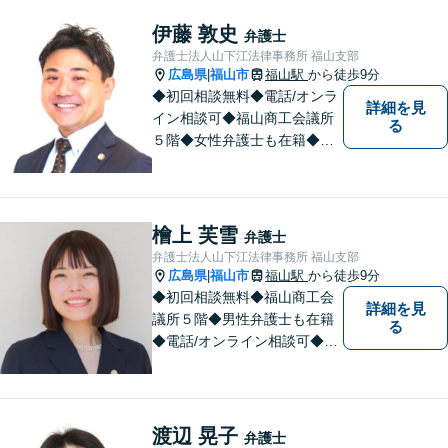
まずはお気軽にご相談くださ
い！
伊藤 敦史
弁護士
弁護士法人山下江法律事務所 福山支部
広島県
福山市
福山駅
から徒歩9分
|
◆初回相談無料◆電話/オンラ
詳細を見
イン相談可◆福山商工会議所
る
５階◆女性弁護士も在籍◆刑
事事件、交通事故事件、離
婚・不貞慰謝料請求事件、相
続、借金事件など 。話しにく
いことも安心してご相談くだ
檜上 芙雪
弁護士
さい。あなたの気持ちに寄り
弁護士法人山下江法律事務所 福山支部
添い、丁寧にお応えします。
広島県
福山市
福山駅
から徒歩9分
|
◆初回相談無料◆福山商工会
詳細を見
議所５階◆男性弁護士も在籍
る
◆電話/オンライン相談可◆離
婚・不貞慰謝料請求、刑事弁
護、相続・遺言、労働問題、
消費者問題、企業法務など 。
話しにくいことも安心してご
渡辺 晃子
弁護士