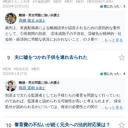
#離婚すること自体
#不倫慰謝料
#調停
#審判
#裁判
#異性関係(不貞等)
2023年10月10日
役にたった
3
離婚・男女問題に強い弁護士
髙橋 俊太
弁護士
裁判上、有責配偶者による離婚請求が認容されるための原則的な要件
として、①長期間の別居、 ②未成熟子の不存在、③被告が精神的・社
会的・経済的に苛酷な状況におかれないこと、の３要件が必要である
とされています。 お伺いしている事情からすると、貴方が未成熟子を
監護しており（②）、仮に離婚を認容すれば、専業主婦の貴方が経済
的に過酷な状況におかれる可能性がありますので（③）、現時点で
9
夫に嘘をつかれ子供を連れ去られた
は、夫側の離婚請求は裁判では認められにくい状況であると考えられ
ます。 一方で、期間が経過して子が成人した場合（②）、別居期間は
#親権
#面会交流
#審判
すでに１０年超となり、婚姻期間の３分の１程度とはいえ相当程度の
2024年1月27日
役にたった
4
長期別居となるので（①）、③の点がクリアされれば、夫側の離婚請
離婚・男女問題に強い弁護士
求が認容される余地はあります（専門的には、③は被告側から反論し
島田 直樹
弁護士
なければならないことです）。別居期間何年であれば要件①が常に充
別居まで主たる監護者としてお子様たちの養育を問題なく行っていた
たされるといった定式はなく、事案に応じて総合的に判断されるとこ
のであれば、監護者と認められる可能性が高いと考えられます。 保全
ろです。
処分が認められるかについては、保全の必要性との関係でなんともい
えませんが、その場合、審判を早めにしてくれることが多いと思いま
す。 精神的なご負担も大きいと思いますが、担当の弁護士とよく相談
しながら手続を進めてください。
10
養育費の不払いが続く元夫への法的対応策は？