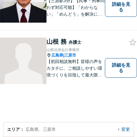
【三原駅3分】【民事・刑事問
詳細を見
わず対応可能】「わからな
る
い」「めんどう」を解決に導
くために丁寧にわかりやすく
説明します。誰もが思う「平
常なくらし」のための弁護活
山根 務
動がモットー。身近な頼れる
弁護士
弁護士として依頼者さまにし
山根法律会計事務所
っかりと寄り添います。
広島県
三原市
|
【初回相談無料】皆様の声を
詳細を見
カタチに、ご相談しやすい環
る
境づくりを目指して最大限努
力したいと思います。法律事
務所は敷居が高いという話を
聞きますが、丁寧な対応を心
掛け、相談してよかったと思
っていただけるよう、全力で
取り組む所存です。
エリア
広島県、三原市
変更