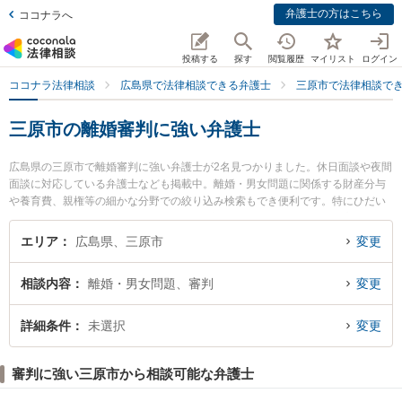
弁護士の方はこちら
ココナラへ
投稿する
探す
閲覧履歴
マイリスト
ログイン
ココナラ法律相談
広島県で法律相談できる弁護士
三原市で法律相談で
三原市の離婚審判に強い弁護士
広島県の三原市で離婚審判に強い弁護士が2名見つかりました。休日面談や夜間
面談に対応している弁護士なども掲載中。離婚・男女問題に関係する財産分与
や養育費、親権等の細かな分野での絞り込み検索もでき便利です。特にひだい
法律事務所の干鯛 潤弁護士や山根法律会計事務所の山根 務弁護士のプロフィー
ル情報や弁護士費用、強みなどが注目されています。『三原市で土日や夜間に
エリア
広島県、三原市
変更
発生した離婚審判のトラブルを今すぐに弁護士に相談したい』『離婚審判のト
ラブル解決の実績豊富な近くの弁護士を検索したい』『初回相談無料で離婚審
相談内容
離婚・男女問題、審判
変更
判を法律相談できる三原市内の弁護士に相談予約したい』などでお困りの相談
者さんにおすすめです。
詳細条件
未選択
変更
審判に強い三原市から相談可能な弁護士