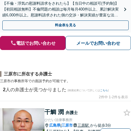
【不倫・浮気の慰謝料請求をされたら】【当日中の相談可(予約制)】
【初回相談無料】不倫問題の相談は毎月毎月400件以上、累計解決実
績6,000件以上。慰謝料請求された側の交渉・解決実績が豊富な法律
事務所です。
料金表を見る
電話でお問い合わせ
メールでお問い合わせ
三原市に所在する弁護士
三原市の事務所等での面談予約が可能です。
2
人の弁護士が見つかりました
(検索結果について詳しくは
こちら
)
2件中 1-2件を表示
干鯛 潤
弁護士
ひだい法律事務所
広島県
三原市
三原駅
から徒歩3分
|