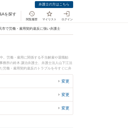
弁護士の方はこちら
&Aを探す
閲覧履歴
マイリスト
ログイン
呉市で労働・雇用契約違反に強い弁護士
載中。労働・雇用に関係する不当解雇や退職勧
事務所の鈴木 謙治弁護士、弁護士法人山下江法
した労働・雇用契約違反のトラブルを今すぐに弁
契約違反を法律相談できる呉市内の弁護士に相談
変更
変更
変更