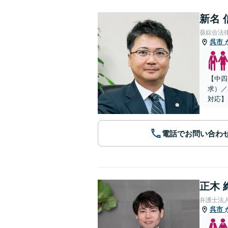
新名 
葵綜合法
呉市
【中四
求）／
対応】
電話でお問い合わ
正木 
弁護士法
呉市