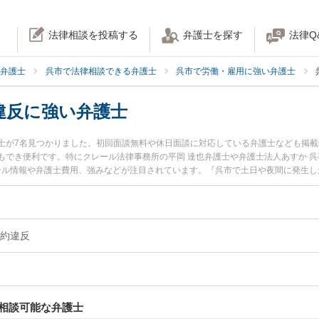
法律相談を投稿する
弁護士を探す
法律Q
弁護士
呉市で法律相談できる弁護士
呉市で労働・雇用に強い弁護士
違反に強い弁護士
士が7名見つかりました。初回面談無料や休日面談に対応している弁護士なども掲
もでき便利です。特にクレール法律事務所の平岡 達也弁護士や弁護士法人あすか 呉
ィール情報や弁護士費用、強みなどが注目されています。『呉市で土日や夜間に発生
ラブル解決の実績豊富な近くの弁護士を検索したい』『初回相談無料で労働・雇用
すめです。
約違反
相談可能な弁護士