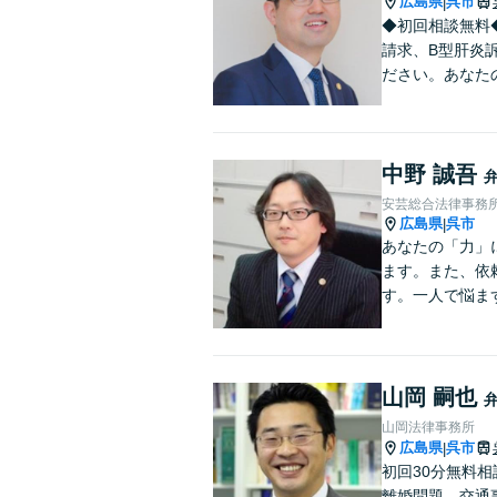
広島県
呉市
|
◆初回相談無料
請求、B型肝炎
ださい。あなた
中野 誠吾
安芸総合法律事務
広島県
呉市
|
あなたの「力」
ます。また、依
す。一人で悩ま
山岡 嗣也
山岡法律事務所
広島県
呉市
|
初回30分無料
離婚問題、交通