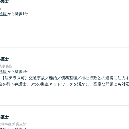
弁護士
所
呉駅
から徒歩1分
弁護士
呉事務所
呉駅
から徒歩3分
】【法テラス可】交通事故／離婚／債務整理／福祉行政との連携に注力
務を行う弁護士。3つの拠点ネットワークを活かし、高度な問題にも対
弁護士
律事務所 呉支部