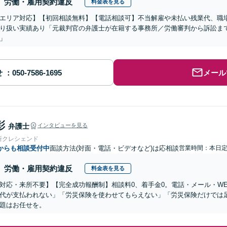
労働・雇用契約違反
料金表を見る
エリア対応】【初回相談無料】【電話相談可】不当解雇や未払い残業代、職
り扱い実績あり「元裁判官の弁護士が在籍する事務所／労働審判から訴訟ま
」
せ
メール
彰
弁護士
インタビューを見る
所クレシェンド
からも相談受付中
面談方法(対面・電話・ビデオなど)は応相談
営業時間：本日
労働・雇用契約違反
料金表を見る
対応・来所不要】【完全成功報酬制】相談料0、着手金0。電話・メール・W
代が支払われない」「労災保険を使わせてもらえない」「労災保険だけでは
題はお任せを。