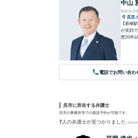
中山 
裕綜合法
呉市
【新橋駅
が笑顔で
歴20年
電話でお問い合わ
呉市に所在する弁護士
呉市の事務所等での面談予約が可能です。
7
人の弁護士が見つかりました
(検索結