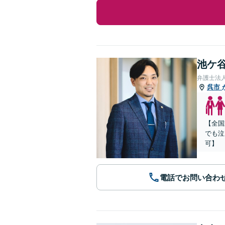
池ケ谷
弁護士法
呉市
【全国
でも泣
可】
電話でお問い合わ