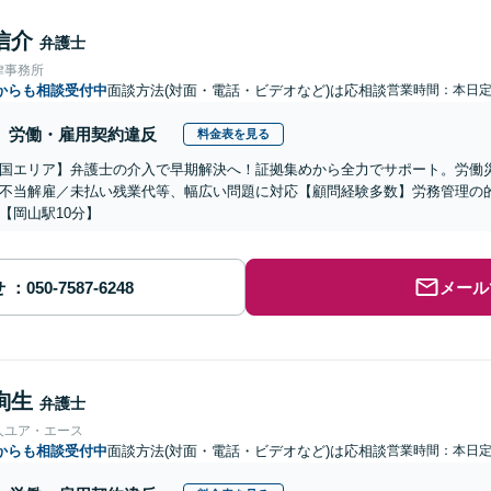
信介
弁護士
律事務所
からも相談受付中
面談方法(対面・電話・ビデオなど)は応相談
営業時間：本日
労働・雇用契約違反
料金表を見る
国エリア】弁護士の介入で早期解決へ！証拠集めから全力でサポート。労働
不当解雇／未払い残業代等、幅広い問題に対応【顧問経験多数】労務管理の
【岡山駅10分】
せ
メール
絢生
弁護士
人ユア・エース
からも相談受付中
面談方法(対面・電話・ビデオなど)は応相談
営業時間：本日