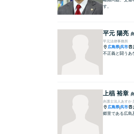
す。
平元 陽亮
平元法律事務所
広島県
呉市
|
不正義と闘うあ
上椙 裕章
弁護士法人あすか 
広島県
呉市
|
郷里である広島