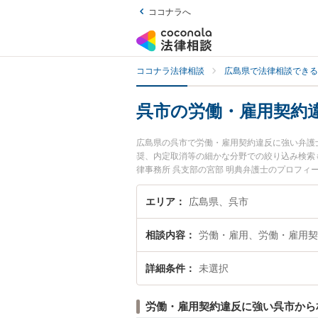
ココナラへ
ココナラ法律相談
広島県で法律相談できる
呉市の労働・雇用契約
広島県の呉市で労働・雇用契約違反に強い弁護
奨、内定取消等の細かな分野での絞り込み検索
律事務所 呉支部の宮部 明典弁護士のプロフ
護士に相談したい』『労働・雇用契約違反のト
予約したい』などでお困りの相談者さんにおす
エリア
広島県、呉市
相談内容
労働・雇用、労働・雇用契
詳細条件
未選択
労働・雇用契約違反に強い呉市から