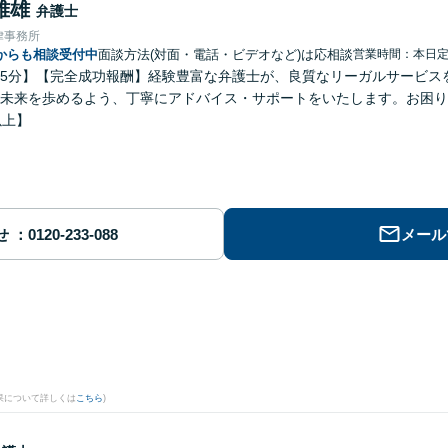
雅雄
弁護士
律事務所
からも相談受付中
面談方法(対面・電話・ビデオなど)は応相談
営業時間：本日
5分】【完全成功報酬】経験豊富な弁護士が、良質なリーガルサービス
未来を歩めるよう、丁寧にアドバイス・サポートをいたします。お困り
以上】
せ
メール
果について詳しくは
こちら
)