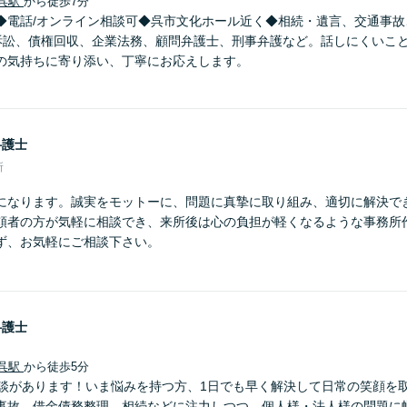
呉駅
から徒歩7分
◆電話/オンライン相談可◆呉市文化ホール近く◆相続・遺言、交通事故
訴訟、債権回収、企業法務、顧問弁護士、刑事弁護など。話しにくいこ
の気持ちに寄り添い、丁寧にお応えします。
弁護士
所
になります。誠実をモットーに、問題に真摯に取り組み、適切に解決で
頼者の方が気軽に相談でき、来所後は心の負担が軽くなるような事務所
ず、お気軽にご相談下さい。
弁護士
呉駅
から徒歩5分
相談があります！いま悩みを持つ方、1日でも早く解決して日常の笑顔を
事故、借金債務整理、相続などに注力しつつ、個人様・法人様の問題に