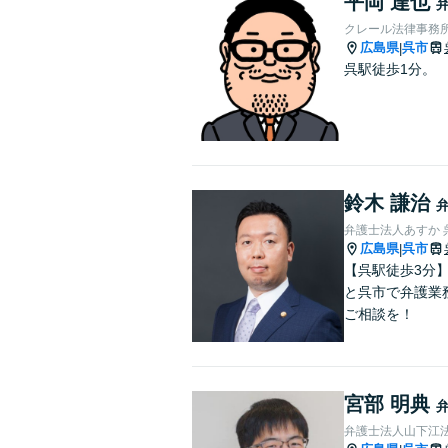
平岡 達也
クレール法律事務
広島県
呉市
|
呉駅徒歩1分。
鈴木 謙治
弁護士法人あすか 
広島県
呉市
|
【呉駅徒歩3分
と呉市で弁護業
ご相談を！
宮部 明典
弁護士法人山下江法