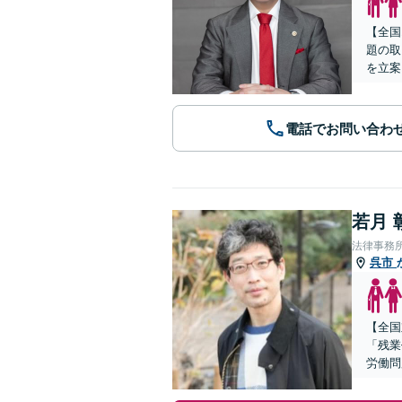
【全国
題の取
を立案
電話でお問い合わ
若月 
法律事務
呉市
【全国
「残業
労働問