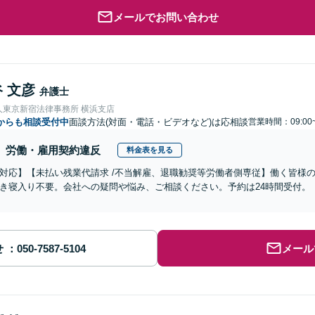
メールでお問い合わせ
 文彦
弁護士
人東京新宿法律事務所 横浜支店
からも相談受付中
面談方法(対面・電話・ビデオなど)は応相談
営業時間：09:00
労働・雇用契約違反
料金表を見る
対応】【未払い残業代請求 /不当解雇、退職勧奨等労働者側専従】働く皆様
き寝入り不要。会社への疑問や悩み、ご相談ください。予約は24時間受付。
せ
メール