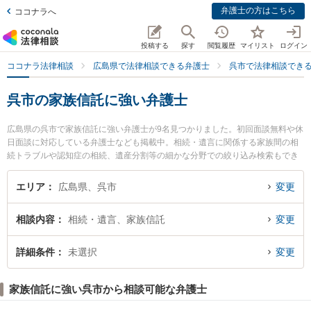
弁護士の方はこちら
ココナラへ
投稿する
探す
閲覧履歴
マイリスト
ログイン
ココナラ法律相談
広島県で法律相談できる弁護士
呉市で法律相談でき
呉市の家族信託に強い弁護士
広島県の呉市で家族信託に強い弁護士が9名見つかりました。初回面談無料や休
日面談に対応している弁護士なども掲載中。相続・遺言に関係する家族間の相
続トラブルや認知症の相続、遺産分割等の細かな分野での絞り込み検索もでき
便利です。特にクレール法律事務所の平岡 達也弁護士や弁護士法人たおく法律
事務所の田奥 明生弁護士、弁護士法人あすか 呉事務所の鈴木 謙治弁護士のプ
エリア
広島県、呉市
変更
ロフィール情報や弁護士費用、強みなどが注目されています。『呉市で土日や
夜間に発生した家族信託のトラブルを今すぐに弁護士に相談したい』『家族信
相談内容
相続・遺言、家族信託
変更
託のトラブル解決の実績豊富な近くの弁護士を検索したい』『初回相談無料で
家族信託を法律相談できる呉市内の弁護士に相談予約したい』などでお困りの
相談者さんにおすすめです。
詳細条件
未選択
変更
家族信託に強い呉市から相談可能な弁護士