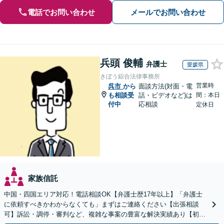
電話でお問い合わせ
メールでお問い合わせ
兵頭 俊輔
弁護士
愛媛県
きぼう綜合法律事務所
営業時
呉市
から
面談方法(対面・電
も相談受
話・ビデオなど)は
間：本日
付中
応相談
定休日
家族信託
中国・四国エリア対応！電話相談OK【弁護士歴17年以上】「弁護士
に依頼すべきかわからなくても」まずはご連絡ください【出張相談
可】訴訟・調停・審判など、複雑な事案の豊富な解決実績あり【初回