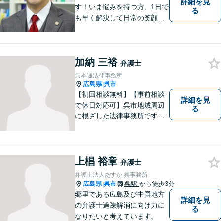
詳細を見
す！いま悩みを持つ方、1日で
る
も早く解決して日常の笑顔を
取り戻しましょう！離婚問
題、交通事故、借金債務整
理、相続などに注力しつつ、
加納 三裕
個人様・法人様の問題に幅広
弁護士
く対応しています。
呉本通法律事務所
広島県
呉市
|
【初回相談無料】【事前相談
詳細を見
で休日対応可】呉市地域周辺
る
に根ざした法律事務所です。
まずはお気軽にご相談くださ
い。
上椙 裕章
弁護士
弁護士法人あすか 呉事務所
広島県
呉市
呉駅
から徒歩3分
|
郷里である広島及び中国地方
詳細を見
の弁護士過疎解消に向け力に
る
なりたいと考えています。