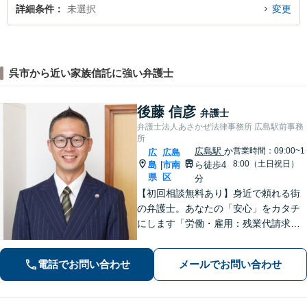
詳細条件
未選択
変更
呉市から近い家族信託に強い弁護士
後藤 信彦
弁護士
弁護士法人あさかぜ法律事務所 広島駅前事務
所
広島駅
か
営業時間：09:00~1
広
広島
8:00（土日祝日）
島
市南
ら徒歩4
|
県
区
分
【初回相談無料あり】身近で頼れる街
の弁護士。あなたの「安心」をカタチ
にします「労働・雇用：残業代請求、
不当解雇、労災など、労働者側の対応
実績が豊富」「不動産：不動産を相続
電話でお問い合わせ
メールでお問い合わせ
すべきか、放棄すべきか冷静に判断で
きるようサポートいたします」【広島
駅４分】