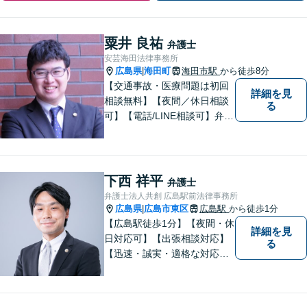
粟井 良祐
弁護士
安芸海田法律事務所
広島県
海田町
海田市駅
から徒歩8分
|
【交通事故・医療問題は初回
詳細を見
相談無料】【夜間／休日相談
る
可】【電話/LINE相談可】弁護
士に気軽にご相談いただける
ように体制を整えています。
で少しでも疑問や不安を抱え
ている方は、すぐに弁護士に
下西 祥平
弁護士
ご相談ください。【JR海田市
弁護士法人共創 広島駅前法律事務所
駅から徒歩9分】
広島県
広島市東区
広島駅
から徒歩1分
|
【広島駅徒歩1分】【夜間・休
詳細を見
日対応可】【出張相談対応】
る
【迅速・誠実・適格な対応】
弊事務所は、依頼者の皆様の
ための法律事務所です。皆様
にとってのアクセスを何より