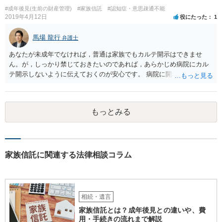
#成年後見(生前の財産管理)
#家族信託
#認知症・意思疎通不能
2019年4月12日
役にたった
1
馬場 龍行
弁護士
あなたが未成年でなければ，普通は家族でもカルテ開示はできませ
ん。が，しっかり禁じておきたいのであれば，あらかじめ病院にカル
テ開示しないように伝えておくのが安心です。 病院に開示しないよう
に伝える書面を作ることはできますが，それがなくても開示はされる
可能性は低いのでコストパフォーマンスとしてはどうかなという感じ
がします。
もっとみる
家族信託に関連する法律相談コラム
相続・遺言
家族信託とは？成年後見との違いや、費
用・手続きの流れまで解説