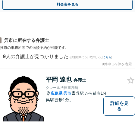
相談無料】初回面談のみで解決できるケースもあります
料金表を見る
呉市に所在する弁護士
呉市の事務所等での面談予約が可能です。
9
人の弁護士が見つかりました
(検索結果について詳しくは
こちら
)
9件中 1-9件を表示
平岡 達也
弁護士
クレール法律事務所
広島県
呉市
呉駅
から徒歩1分
|
呉駅徒歩1分。
詳細を見
る