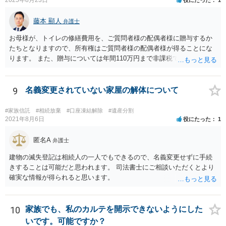
藤本 顯人
弁護士
お母様が、トイレの修繕費用を、ご質問者様の配偶者様に贈与するか
たちとなりますので、所有権はご質問者様の配偶者様が得ることにな
ります。 また、贈与については年間110万円まで非課税であり、トイ
レの修繕費であればこの枠内に収まると思います。
9
名義変更されていない家屋の解体について
#家族信託
#相続放棄
#口座凍結解除
#遺産分割
2021年8月6日
役にたった
1
匿名A
弁護士
建物の滅失登記は相続人の一人でもできるので、名義変更せずに手続
きすることは可能だと思われます。 司法書士にご相談いただくとより
確実な情報が得られると思います。
10
家族でも、私のカルテを開示できないようにした
いです。可能ですか？