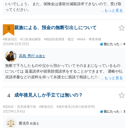
いいでしょう。 また、保険金は遺留分減殺請求できないので、受け取
ってください。
3
親族による、預金の無断引出しについて
#家族信託
#口座凍結解除
#相続財産調査・鑑定
#M&A・事業承継
2018年10月25日
役にたった
9
高島 秀行
弁護士
無断で下ろしたものや父から預かっていてそのままになっているもの
については 返還請求や損害賠償請求をすることができます。 通帳や払
戻請求書などの資料を持って弁護士に面談で相談した方がよいと思い
ます。
4
成年後見人しか手立ては無いの？
#認知症・意思疎通不能
#家族信託
#成年後見(生前の財産管理)
2023年1月4日
役にたった
3
匿名B
弁護士