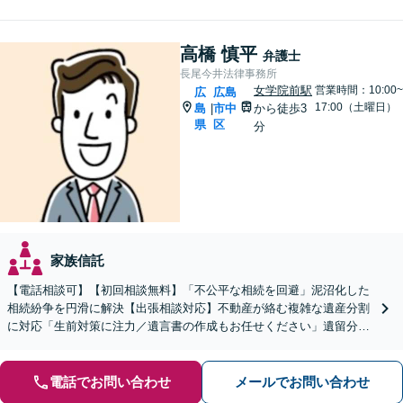
高橋 慎平
弁護士
長尾今井法律事務所
女学院前駅
営業時間：10:00~
広
広島
17:00（土曜日）
島
市中
から徒歩3
|
県
区
分
家族信託
【電話相談可】【初回相談無料】「不公平な相続を回避」泥沼化した
相続紛争を円滑に解決【出張相談対応】不動産が絡む複雑な遺産分割
に対応「生前対策に注力／遺言書の作成もお任せください」遺留分侵
害額請求ご相談いただけます【出張サービス】【完全個室】
電話でお問い合わせ
メールでお問い合わせ