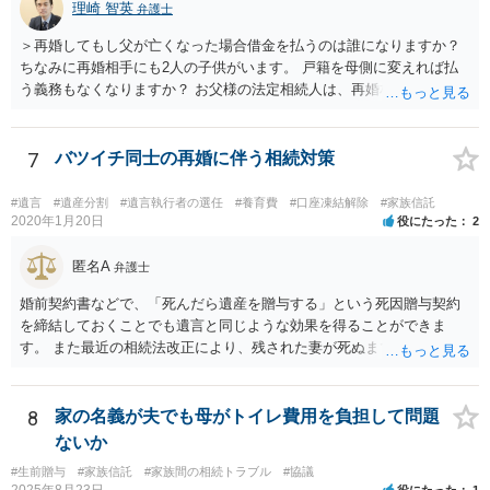
理崎 智英
弁護士
＞再婚してもし父が亡くなった場合借金を払うのは誰になりますか？
ちなみに再婚相手にも2人の子供がいます。 戸籍を母側に変えれば払
う義務もなくなりますか？ お父様の法定相続人は、再婚相手とご相談
者様なので、お父様の借金はご相談者様も相続することになります。
戸籍がどこにあるのかは関係ありません。 ただし、お父様が亡くなっ
たことを知ってから３か月以内に家庭裁判所にて「相続放棄」の手続
7
バツイチ同士の再婚に伴う相続対策
をすれば、ご相談者様はお父様の借金は相続しません。
#遺言
#遺産分割
#遺言執行者の選任
#養育費
#口座凍結解除
#家族信託
2020年1月20日
役にたった
2
匿名A
弁護士
婚前契約書などで、「死んだら遺産を贈与する」という死因贈与契約
を締結しておくことでも遺言と同じような効果を得ることができま
す。 また最近の相続法改正により、残された妻が死ぬまで家に住み続
けられる権利として「配偶者居住権」という制度が設けられましたの
で、その制度を活用する方法も考えられます。 もし契約書の作成まで
視野に入れておられる場合は、お近くの弁護士、できれば相続に強い
8
家の名義が夫でも母がトイレ費用を負担して問題
弁護士にご相談なさるとよいでしょう。
ないか
#生前贈与
#家族信託
#家族間の相続トラブル
#協議
2025年8月23日
役にたった
1