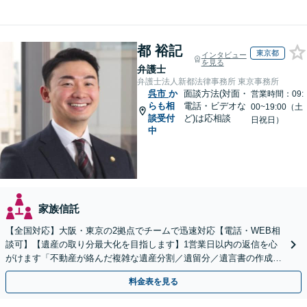
都 裕記
東京都
インタビュー
を見る
弁護士
弁護士法人新都法律事務所 東京事務所
呉市
か
面談方法(対面・
営業時間：09:
らも相
電話・ビデオな
00~19:00（土
談受付
ど)は応相談
日祝日）
中
家族信託
【全国対応】大阪・東京の2拠点でチームで迅速対応【電話・WEB相
談可】【遺産の取り分最大化を目指します】1営業日以内の返信を心
がけます「不動産が絡んだ複雑な遺産分割／遺留分／遺言書の作成・
執行／事業承継など、お任せください」【休日相談あり】
料金表を見る