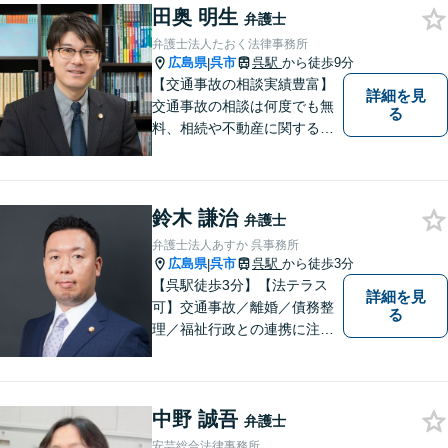
田奥 明生
弁護士
弁護士法人たおく法律事務所
広島県
呉市
呉駅
から徒歩9分
|
【交通事故の相談実績豊富】
詳細を見
交通事故の相談は何度でも無
る
料、相続や不動産に関する相
談は初回無料。【相談時間制
限なし】時間を気にせず安心
してご相談ください。依頼者
鈴木 謙治
様がどうしたいのかを伺い本
弁護士
質的な解決に導きます。誠心
弁護士法人あすか 呉事務所
誠意で地元呉市に貢献しま
広島県
呉市
呉駅
から徒歩3分
|
す。
【呉駅徒歩3分】【法テラス
詳細を見
可】交通事故／離婚／債務整
る
理／福祉行政との連携に注力
する弁護士。東広島市と呉市
で弁護業務を行う弁護士。3つ
の拠点ネットワークを活か
中野 誠吾
し、高度な問題にも対応いた
弁護士
します。まずはご相談を！
安芸総合法律事務所