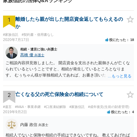
家族信託の法律Q&Aランキング
1
離婚したら親が出した開店資金返してもらえるの
か
#家族信託
#契約書・借用書なし
2020年7月17日
役にたった
18
相続・遺言に強い弁護士
髙橋 優
弁護士
ご相談内容拝見致しました。 開店資金を支出された親御さんが亡くな
られているということですと、相続が発生しているところとなりま
す。 むぅちゃん様が単独相続人であれば、お書き頂いたような方法で
ご主人に書面を書いてもらうことで対応は可能かと思います。 他にも
相続人おられるということであれば、他の相続人との協議が必要とな
るところです。 また、当該点とは別にご主人から貸付ではなく贈与で
2
亡くなる父の死亡保険金の相続について
あると主張される可能性がございます。 その場合には、貸付であるこ
とを伺わせる事情をどれだけ積み重ねることが出来るか、というとこ
#遺言
#M&A・事業承継
#口座凍結解除
#家族信託
#成年後見(生前の財産管理)
ろとなります。 返済の事実や、返済を約束するメール等です。 金額の
2019年9月2日
役にたった
4
大きさや状況を考えると、一つ一つの問題を解決し、万が一に備えて
おく方が宜しいかと思います。 緊急という訳ではないかと思います
内藤 政信
弁護士
が、事前準備が早い方が有効な手段が増える傾向にありますので、早
相続人でないと保険や相続の手続はできないですね。 教えてあげれば
目に弁護士を入れられることを御検討頂くと良いかと思います。