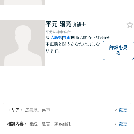
平元 陽亮
弁護士
平元法律事務所
広島県
呉市
新広駅
から徒歩5分
|
不正義と闘うあなたの力にな
詳細を見
ります。
る
エリア
広島県、呉市
変更
相談内容
相続・遺言、家族信託
変更