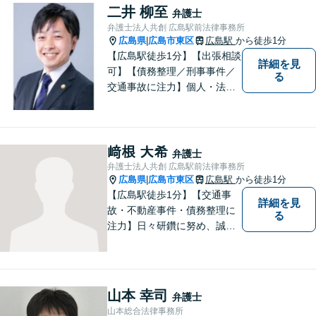
重視しています。また、弊事
二井 柳至
弁護士
務所は迅速な対応・回答を最
弁護士法人共創 広島駅前法律事務所
優先にしています。
広島県
広島市東区
広島駅
から徒歩1分
|
【広島駅徒歩1分】【出張相談
詳細を見
可】【債務整理／刑事事件／
る
交通事故に注力】個人・法人
どちらも可◎依頼者がアクセ
スしやすい環境づくりに尽力
しています。すべての依頼者
の「平和」が実現できるよ
﨑根 大希
弁護士
う、依頼者一人ひとりに寄り
弁護士法人共創 広島駅前法律事務所
添い、解決へ導きます。
広島県
広島市東区
広島駅
から徒歩1分
|
【広島駅徒歩1分】【交通事
詳細を見
故・不動産事件・債務整理に
る
注力】日々研鑽に努め、誠実
に執務を遂行することがモッ
トーです。紛争解決だけでな
く、紛争を予防するためのア
ドバイスを心がけています。
山本 幸司
弁護士
【法テラス利用可】
山本総合法律事務所