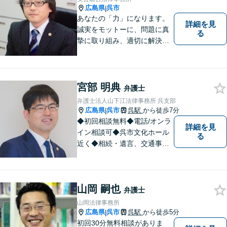
広島県
呉市
|
あなたの「力」になります。
詳細を見
誠実をモットーに、問題に真
る
摯に取り組み、適切に解決で
きるよう尽力いたします。ま
た、依頼者の方が気軽に相談
でき、来所後は心の負担が軽
くなるような事務所作りを心
宮部 明典
弁護士
がけています。一人で悩ま
弁護士法人山下江法律事務所 呉支部
ず、お気軽にご相談下さい。
広島県
呉市
呉駅
から徒歩7分
|
◆初回相談無料◆電話/オンラ
詳細を見
イン相談可◆呉市文化ホール
る
近く◆相続・遺言、交通事
故、離婚・不貞慰謝料請求、B
型肝炎訴訟、債権回収、企業
法務、顧問弁護士、刑事弁護
山岡 嗣也
など。話しにくいことも安心
弁護士
してご相談ください。あなた
山岡法律事務所
の気持ちに寄り添い、丁寧に
広島県
呉市
呉駅
から徒歩5分
|
お応えします。
初回30分無料相談がありま