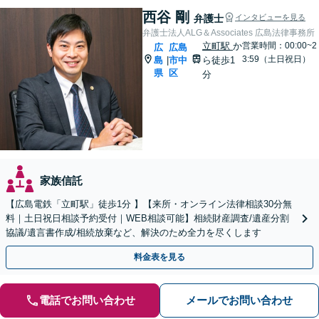
西谷 剛
弁護士
インタビューを見る
弁護士法人ALG＆Associates 広島法律事務所
立町駅
か
営業時間：00:00~2
広
広島
3:59（土日祝日）
島
市中
ら徒歩1
|
県
区
分
家族信託
【広島電鉄「立町駅」徒歩1分 】【来所・オンライン法律相談30分無
料｜土日祝日相談予約受付｜WEB相談可能】相続財産調査/遺産分割
協議/遺言書作成/相続放棄など、解決のため全力を尽くします
料金表を見る
電話でお問い合わせ
メールでお問い合わせ