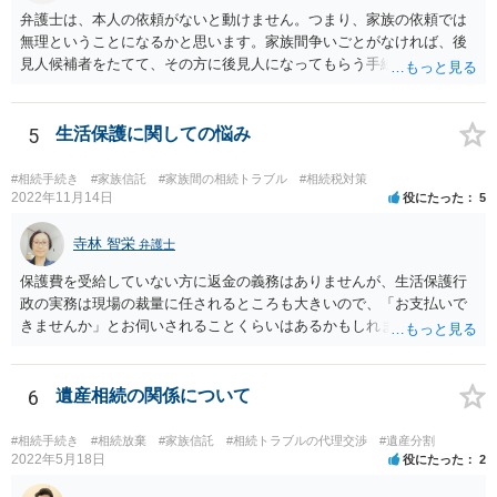
弁護士は、本人の依頼がないと動けません。つまり、家族の依頼では
無理ということになるかと思います。家族間争いごとがなければ、後
見人候補者をたてて、その方に後見人になってもらう手続をすすめた
ほうが、今後もいろいろやりやすくなると思います。
5
生活保護に関しての悩み
#相続手続き
#家族信託
#家族間の相続トラブル
#相続税対策
2022年11月14日
役にたった
5
寺林 智栄
弁護士
保護費を受給していない方に返金の義務はありませんが、生活保護行
政の実務は現場の裁量に任されるところも大きいので、「お支払いで
きませんか」とお伺いされることくらいはあるかもしれません。 通報
するかどうかは、あなたとお父さんの妹さんとの関係などを総合的に
考えてご判断いただくのが良いと思います。
6
遺産相続の関係について
#相続手続き
#相続放棄
#家族信託
#相続トラブルの代理交渉
#遺産分割
2022年5月18日
役にたった
2