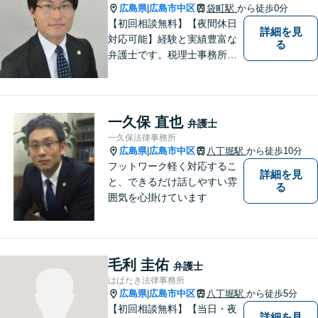
広島県
広島市中区
袋町駅
から徒歩0分
|
【初回相談無料】【夜間休日
詳細を見
対応可能】経験と実績豊富な
る
弁護士です。税理士事務所と
協働し、税務面も踏まえた対
応をいたします。困っている
方を助けることが弁護士とし
ての一番の喜びです。依頼者
一久保 直也
弁護士
の方の気持ちに寄り添い誠実
一久保法律事務所
に対応することを心がけてい
広島県
広島市中区
八丁堀駅
から徒歩10分
|
ます。
フットワーク軽く対応するこ
詳細を見
と、できるだけ話しやすい雰
る
囲気を心掛けています
毛利 圭佑
弁護士
はばたき法律事務所
広島県
広島市中区
八丁堀駅
から徒歩5分
|
【初回相談無料】【当日・夜
詳細を見