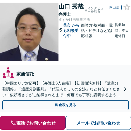
山口 秀哉
岡山県
インタビュ
ーを見る
弁護士
すずかけ法律事務所
営業時
呉市
から
面談方法(対面・電
も相談受
話・ビデオなど)は
間：本日
付中
応相談
定休日
家族信託
【中国エリア対応可】【弁護士3人在籍】【初回相談無料】「遺産分
割調停」「遺産分割審判」「代理人としての交渉」などお任せくださ
い！依頼者さまがご納得されるまで、何度でも丁寧に説明するよう心
掛けています【土日祝／夜間対応可】【当日／電話相談可】
料金表を見る
電話でお問い合わせ
メールでお問い合わせ