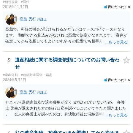
#相続放棄
#調停
てしまっている場合は、住所などに当たりをつけて登記名義を調べて
2018年11月2日
役にたった
9
探すことになるでしょう。 代理人弁護士を立てられるのはおすすめで
すが、現代では、各々が自由に価格設定をしていますので、特に相場
高島 秀行
弁護士
はお示しできません。ただし、かつて日本弁護士連合会が設けていた
報酬基準を踏まえて価格設定している弁護士は一定数いると思います
高裁で、和解の機会が設けられるかどうかはケースバイケースとなり
ので、それが一応の目安となるでしょう。
ます。 和解できる見込みがなければ高裁で決定がなされます。 審判が
確定してから依頼してもよいですが 今の段階でも相手方の連絡が迷惑
であれば 弁護士に依頼してもよいと思います。
5
遺産相続に関する調査依頼についてのお問い合わ
せ
#遺産分割
#相続財産調査・鑑定
2024年5月2日
役にたった
6
高島 秀行
弁護士
ところが 滞納家賃及び退去費用が全く 支払われていないため、 弁護
士 先生が退去された方の銀行口座を調べることができたと聞きました
。 友人の弁護士が調べたのは、判決取得後に滞納賃料回収のため
に、預金の有無及び残高の開示を求めたもので 判決を取るために、
預金の入出金履歴を調べたわけではありません。 残念ながら、事案
や目的も異なりますし、開示の内容も異なります。
父の遺産相続、放棄すべきか調査してから決める