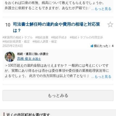
をおくれば口座の有無、残高について教えてもらえるでしょうか。
弁護士に依頼することもできますが、あなたが戸籍でお母さんの相続
人であり、相続人本人であることなどを証明すれば、口座の有無や残
高は教えてくれると思います。 自分ではよくわからないということ
であれば、弁護士に相談し依頼されたら良いと思います。
10
司法書士解任時の違約金や費用の相場と対応策
は？
#家族間の相続トラブル
#相続放棄
#相続手続き
#相続トラブルの代理交渉
#相続財産調査・鑑定
#相続人調査・確定
2025年2月4日
役にたった
4
相続・遺言に強い弁護士
髙橋 俊太
弁護士
＞100万超えの違約金額はありえますか？ 一般的には考えにくいです
が、実際にあり得るかは否かは委任事項や委任後の業務処理状況等に
よるでしょう。 此方での当方回答は以上で終了となりますが、参考に
なりましたら幸いです。
もっとみる
近くの市区町村を選び直す