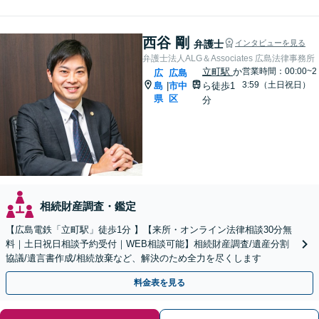
西谷 剛
弁護士
インタビューを見る
弁護士法人ALG＆Associates 広島法律事務所
立町駅
か
営業時間：00:00~2
広
広島
3:59（土日祝日）
島
市中
ら徒歩1
|
県
区
分
相続財産調査・鑑定
【広島電鉄「立町駅」徒歩1分 】【来所・オンライン法律相談30分無
料｜土日祝日相談予約受付｜WEB相談可能】相続財産調査/遺産分割
協議/遺言書作成/相続放棄など、解決のため全力を尽くします
料金表を見る