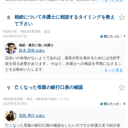
目的（審理の対象）となることもありませんので、上申書や証拠を出
したとしても、変更されることはありません。
8
相続について弁護士に相談するタイミングを教え
て下さい
#遺産分割
#相続財産調査・鑑定
2018年9月27日
役にたった
7
相続・遺言に強い弁護士
鈴木 崇裕
弁護士
話合いの余地がないようであれば，遺産分割を進めるためには法的手
続を採る必要があります。 やはり，弁護士への相談を早期になさるこ
とをお勧めいたします。
9
亡くなった母親の銀行口座の確認
#相続財産調査・鑑定
#家族間の相続トラブル
2025年6月18日
役にたった
4
高島 秀行
弁護士
亡くなった母親の銀行口座の確認をしたいのですが弁護士名で紹介状