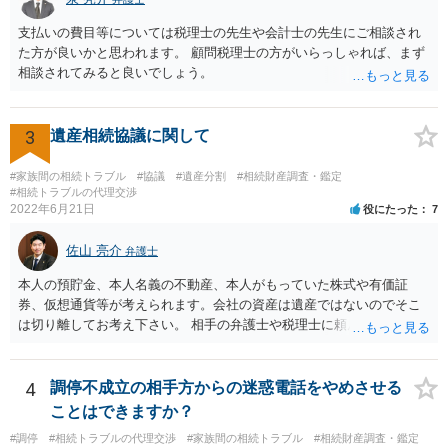
なぜ調停を申し立てたのか(例えば、あかささんと話合いが出来ない／
決裂した、など)や亡くなった方・あかささん・お姉さん間の事情やい
支払いの費目等については税理士の先生や会計士の先生にご相談され
きさつなどが書かれていると思うので、あかささんから見てそれは違
た方が良いかと思われます。 顧問税理士の方がいらっしゃれば、まず
うと感じるところは、どのように違うのか、など書くとよいです。 そ
相談されてみると良いでしょう。
の他、お姉さんの申立書には書かれていないけど、どのように遺産を
分けるかを決めるについてあかささんが重要だと考える事情があれば
(例えば、○○のときにお姉さんは亡くなった方からお金を援助してもら
3
遺産相続協議に関して
った等)、それも書くとよいです。 書かない方が良いと思うことは、遺
産分割に関係ない(と思われる)いきさつを沢山盛り込むことだと考えま
#家族間の相続トラブル
#協議
#遺産分割
#相続財産調査・鑑定
す(あくまで遺産分割に関係することに留める方が、裁判所や調停委員
#相続トラブルの代理交渉
の方に事情を理解してもらいやすいと思います)。
2022年6月21日
役にたった
7
佐山 亮介
弁護士
本人の預貯金、本人名義の不動産、本人がもっていた株式や有価証
券、仮想通貨等が考えられます。会社の資産は遺産ではないのでそこ
は切り離してお考え下さい。 相手の弁護士や税理士に頼んでも守秘義
務を理由に断られる可能性が高いです。 資料は調停を起こしてから任
意に開示を求め、応じなければ「調査嘱託」という手続きを使って銀
行等に照会をかけることになるでしょう。 不動産は、相続登記が済ん
4
調停不成立の相手方からの迷惑電話をやめさせる
でいなければ市役所ないし区役所に、お子様と義父様のつながりがわ
ことはできますか？
かる戸籍一式を揃えてもちこみ、「名寄せ」という手続きをすると、
#調停
#相続トラブルの代理交渉
#家族間の相続トラブル
#相続財産調査・鑑定
分かると思います。遺産分割協議書の偽造等により既に相続登記され