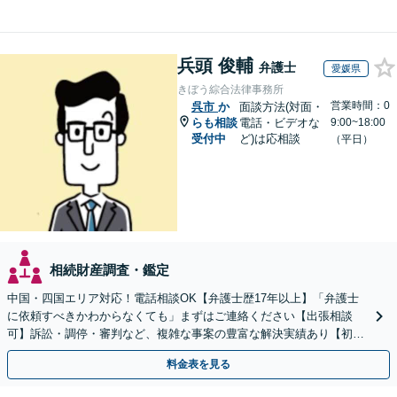
兵頭 俊輔
弁護士
愛媛県
きぼう綜合法律事務所
営業時間：0
呉市
か
面談方法(対面・
らも相談
電話・ビデオな
9:00~18:00
受付中
ど)は応相談
（平日）
相続財産調査・鑑定
中国・四国エリア対応！電話相談OK【弁護士歴17年以上】「弁護士
に依頼すべきかわからなくても」まずはご連絡ください【出張相談
可】訴訟・調停・審判など、複雑な事案の豊富な解決実績あり【初回
相談無料】初回面談のみで解決できるケースもあります
料金表を見る