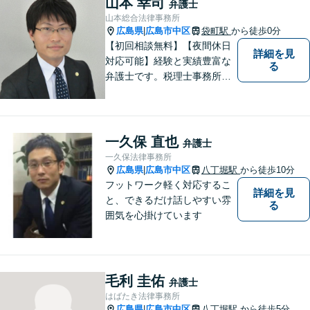
山本 幸司
弁護士
【法テラス利用可】
山本総合法律事務所
広島県
広島市中区
袋町駅
から徒歩0分
|
【初回相談無料】【夜間休日
詳細を見
対応可能】経験と実績豊富な
る
弁護士です。税理士事務所と
協働し、税務面も踏まえた対
応をいたします。困っている
方を助けることが弁護士とし
ての一番の喜びです。依頼者
一久保 直也
弁護士
の方の気持ちに寄り添い誠実
一久保法律事務所
に対応することを心がけてい
広島県
広島市中区
八丁堀駅
から徒歩10分
|
ます。
フットワーク軽く対応するこ
詳細を見
と、できるだけ話しやすい雰
る
囲気を心掛けています
毛利 圭佑
弁護士
はばたき法律事務所
広島県
広島市中区
八丁堀駅
から徒歩5分
|