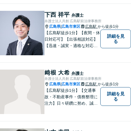
しています。すべての依頼者
の「平和」が実現できるよ
下西 祥平
弁護士
う、依頼者一人ひとりに寄り
弁護士法人共創 広島駅前法律事務所
添い、解決へ導きます。
広島県
広島市東区
広島駅
から徒歩1分
|
【広島駅徒歩1分】【夜間・休
詳細を見
日対応可】【出張相談対応】
る
【迅速・誠実・適格な対応】
弊事務所は、依頼者の皆様の
ための法律事務所です。皆様
にとってのアクセスを何より
重視しています。また、弊事
﨑根 大希
弁護士
務所は迅速な対応・回答を最
弁護士法人共創 広島駅前法律事務所
優先にしています。
広島県
広島市東区
広島駅
から徒歩1分
|
【広島駅徒歩1分】【交通事
詳細を見
故・不動産事件・債務整理に
る
注力】日々研鑽に努め、誠実
に執務を遂行することがモッ
トーです。紛争解決だけでな
く、紛争を予防するためのア
ドバイスを心がけています。