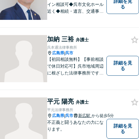
詳細を見
イン相談可◆呉市文化ホール
る
近く◆相続・遺言、交通事
故、離婚・不貞慰謝料請求、B
型肝炎訴訟、債権回収、企業
法務、顧問弁護士、刑事弁護
加納 三裕
など。話しにくいことも安心
弁護士
してご相談ください。あなた
呉本通法律事務所
の気持ちに寄り添い、丁寧に
広島県
呉市
|
お応えします。
【初回相談無料】【事前相談
詳細を見
で休日対応可】呉市地域周辺
る
に根ざした法律事務所です。
まずはお気軽にご相談くださ
い。
平元 陽亮
弁護士
平元法律事務所
広島県
呉市
新広駅
から徒歩5分
|
不正義と闘うあなたの力にな
詳細を見
ります。
る