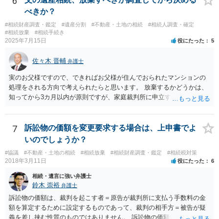
6
べきか？
#相続財産調査・鑑定
#遺産分割
#不動産・土地の相続
#相続人調査・確定
#相続放棄
#相続手続き
2025年7月15日
役にたった
5
佐々木 晋輔
弁護士
実のお父様ですので、できればお父様が住んでおられたマンションの
処理をされる方向で考えられたらと思います。 放棄するかどうかは、
知ってから3カ月以内が原則ですが、家庭裁判所に申立すれば3カ月の
期間を伸長することができます。 その間に、財産の状況を調査して、
放棄するかどうか決めることができます。 銀行やサラ金が数年も放置
することはありませんので、数年後に借金が発見される可能性はほぼ
7
訴訟物の価額を変更要求する場合は、上申書でよ
ありません。 なお、私が扱った相続放棄を検討していた案件で、期間
いのでしょうか？
伸長して調査したところ、サラ金に対する過払金など相当な財産が見
#協議
#不動産・土地の相続
#相続放棄
#相続財産調査・鑑定
#相続税対策
つかったため相続したという事例がありました。
2018年3月11日
役にたった
6
相続・遺言に強い弁護士
鈴木 崇裕
弁護士
訴訟物の価額は、裁判を起こす者＝原告が裁判所に支払う手数料の金
額を算定するために設定するものであって、裁判の相手方＝被告が疑
義を差し挟む性質のものではありません。 訴訟物の価額自体が裁判の