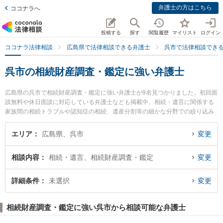
弁護士の方はこちら
ココナラへ
投稿する
探す
閲覧履歴
マイリスト
ログイン
ココナラ法律相談
広島県で法律相談できる弁護士
呉市で法律相談でき
呉市の相続財産調査・鑑定に強い弁護士
広島県の呉市で相続財産調査・鑑定に強い弁護士が9名見つかりました。初回面
談無料や休日面談に対応している弁護士なども掲載中。相続・遺言に関係する
家族間の相続トラブルや認知症の相続、遺産分割等の細かな分野での絞り込み
検索もでき便利です。特にクレール法律事務所の平岡 達也弁護士や山岡法律事
務所の山岡 嗣也弁護士、弁護士法人たおく法律事務所の田奥 明生弁護士のプロ
エリア
広島県、呉市
変更
フィール情報や弁護士費用、強みなどが注目されています。『呉市で土日や夜
間に発生した相続財産調査・鑑定のトラブルを今すぐに弁護士に相談したい』
相談内容
相続・遺言、相続財産調査・鑑定
変更
『相続財産調査・鑑定のトラブル解決の実績豊富な近くの弁護士を検索した
い』『初回相談無料で相続財産調査・鑑定を法律相談できる呉市内の弁護士に
相談予約したい』などでお困りの相談者さんにおすすめです。
詳細条件
未選択
変更
相続財産調査・鑑定に強い呉市から相談可能な弁護士