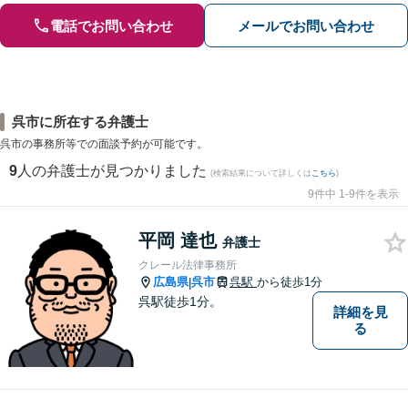
電話でお問い合わせ
メールでお問い合わせ
呉市に所在する弁護士
呉市の事務所等での面談予約が可能です。
9
人の弁護士が見つかりました
(検索結果について詳しくは
こちら
)
9件中 1-9件を表示
平岡 達也
弁護士
クレール法律事務所
広島県
呉市
呉駅
から徒歩1分
|
呉駅徒歩1分。
詳細を見
る