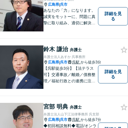
誠意で地元呉市に貢献しま
広島県
呉市
|
す。
あなたの「力」になります。
詳細を見
誠実をモットーに、問題に真
る
摯に取り組み、適切に解決で
きるよう尽力いたします。ま
た、依頼者の方が気軽に相談
でき、来所後は心の負担が軽
くなるような事務所作りを心
鈴木 謙治
弁護士
がけています。一人で悩ま
弁護士法人あすか 呉事務所
ず、お気軽にご相談下さい。
広島県
呉市
呉駅
から徒歩3分
|
【呉駅徒歩3分】【法テラス
詳細を見
可】交通事故／離婚／債務整
る
理／福祉行政との連携に注力
する弁護士。東広島市と呉市
で弁護業務を行う弁護士。3つ
の拠点ネットワークを活か
宮部 明典
し、高度な問題にも対応いた
弁護士
します。まずはご相談を！
弁護士法人山下江法律事務所 呉支部
広島県
呉市
呉駅
から徒歩7分
|
◆初回相談無料◆電話/オンラ