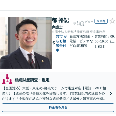
都 裕記
東京都
インタビュー
を見る
弁護士
弁護士法人新都法律事務所 東京事務所
呉市
か
面談方法(対面・
営業時間：09:
らも相
電話・ビデオな
00~19:00（土
談受付
ど)は応相談
日祝日）
中
相続財産調査・鑑定
【全国対応】大阪・東京の2拠点でチームで迅速対応【電話・WEB相
談可】【遺産の取り分最大化を目指します】1営業日以内の返信を心
がけます「不動産が絡んだ複雑な遺産分割／遺留分／遺言書の作成・
執行／事業承継など、お任せください」【休日相談あり】
料金表を見る