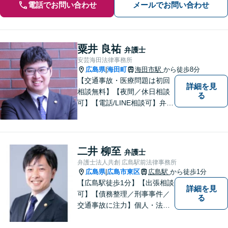
電話でお問い合わせ
メールでお問い合わせ
粟井 良祐
弁護士
安芸海田法律事務所
広島県
海田町
海田市駅
から徒歩8分
|
【交通事故・医療問題は初回
詳細を見
相談無料】【夜間／休日相談
る
可】【電話/LINE相談可】弁護
士に気軽にご相談いただける
ように体制を整えています。
で少しでも疑問や不安を抱え
ている方は、すぐに弁護士に
二井 柳至
弁護士
ご相談ください。【JR海田市
弁護士法人共創 広島駅前法律事務所
駅から徒歩9分】
広島県
広島市東区
広島駅
から徒歩1分
|
【広島駅徒歩1分】【出張相談
詳細を見
可】【債務整理／刑事事件／
る
交通事故に注力】個人・法人
どちらも可◎依頼者がアクセ
スしやすい環境づくりに尽力