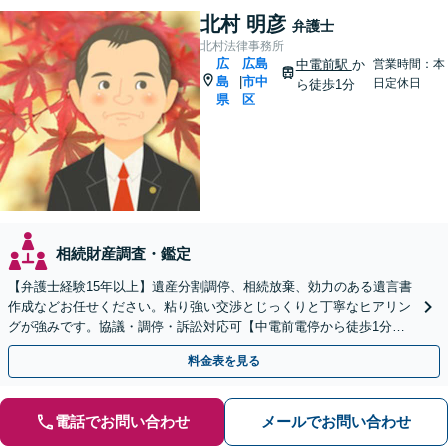
北村 明彦
弁護士
北村法律事務所
広
広島
中電前駅
か
営業時間：本
島
市中
|
日定休日
ら徒歩1分
県
区
相続財産調査・鑑定
【弁護士経験15年以上】遺産分割調停、相続放棄、効力のある遺言書
作成などお任せください。粘り強い交渉とじっくりと丁寧なヒアリン
グが強みです。協議・調停・訴訟対応可【中電前電停から徒歩1分】
【法テラス利用可】【弁護士直通電話】
料金表を見る
電話でお問い合わせ
メールでお問い合わせ