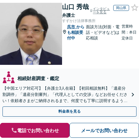
山口 秀哉
岡山県
インタビュ
ーを見る
弁護士
すずかけ法律事務所
営業時
呉市
から
面談方法(対面・電
も相談受
話・ビデオなど)は
間：本日
付中
応相談
定休日
相続財産調査・鑑定
【中国エリア対応可】【弁護士3人在籍】【初回相談無料】「遺産分
割調停」「遺産分割審判」「代理人としての交渉」などお任せくださ
い！依頼者さまがご納得されるまで、何度でも丁寧に説明するよう心
掛けています【土日祝／夜間対応可】【当日／電話相談可】
料金表を見る
電話でお問い合わせ
メールでお問い合わせ