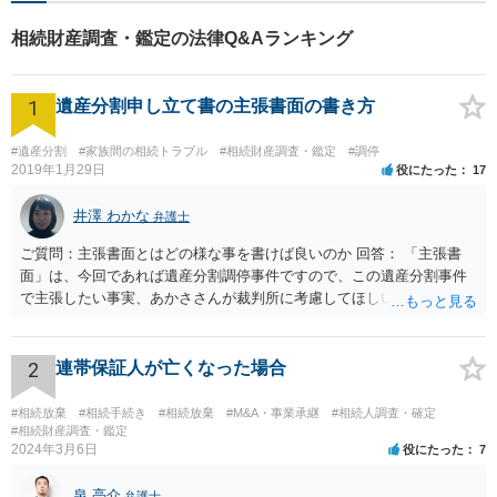
相続財産調査・鑑定の法律Q&Aランキング
1
遺産分割申し立て書の主張書面の書き方
#遺産分割
#家族間の相続トラブル
#相続財産調査・鑑定
#調停
2019年1月29日
役にたった
17
井澤 わかな
弁護士
ご質問：主張書面とはどの様な事を書けば良いのか 回答： 「主張書
面」は、今回であれば遺産分割調停事件ですので、この遺産分割事件
で主張したい事実、あかささんが裁判所に考慮してほしいと思う、亡
くなった方・あかささん・お姉さん間の事情などを記入することにな
ります。 もし、主張したい事実や考慮してほしい事情に関連して
資料を持っているようであれば、主張書面とは別で提出できます。も
2
連帯保証人が亡くなった場合
し、お姉さんに見られたくないような資料がある場合、「非開示の希
望に関する申出書」と共に提出することも考えられます。 ご質問：書
#相続放棄
#相続手続き
#相続放棄
#M&A・事業承継
#相続人調査・確定
いた方が良い事と書かない方が良い事 回答： お姉さんが申立書の「申
#相続財産調査・鑑定
2024年3月6日
役にたった
7
立ての趣旨」のところに書いている遺産の分け方に対して意見があれ
ば、まずそれを書くとよいです。 次に「申立ての理由」のところに、
泉 亮介
弁護士