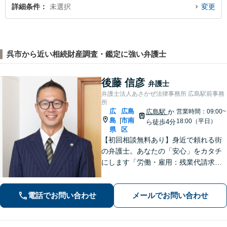
詳細条件
未選択
変更
呉市から近い相続財産調査・鑑定に強い弁護士
後藤 信彦
弁護士
弁護士法人あさかぜ法律事務所 広島駅前事務
所
広
広島
広島駅
か
営業時間：09:00~
島
市南
|
18:00（平日）
ら徒歩4分
県
区
【初回相談無料あり】身近で頼れる街
の弁護士。あなたの「安心」をカタチ
にします「労働・雇用：残業代請求、
不当解雇、労災など、労働者側の対応
実績が豊富」「不動産：不動産を相続
電話でお問い合わせ
メールでお問い合わせ
すべきか、放棄すべきか冷静に判断で
きるようサポートいたします」【広島
駅４分】