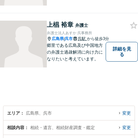
上椙 裕章
弁護士
弁護士法人あすか 呉事務所
広島県
呉市
呉駅
から徒歩3分
|
郷里である広島及び中国地方
詳細を見
の弁護士過疎解消に向け力に
る
なりたいと考えています。
エリア
広島県、呉市
変更
相談内容
相続・遺言、相続財産調査・鑑定
変更