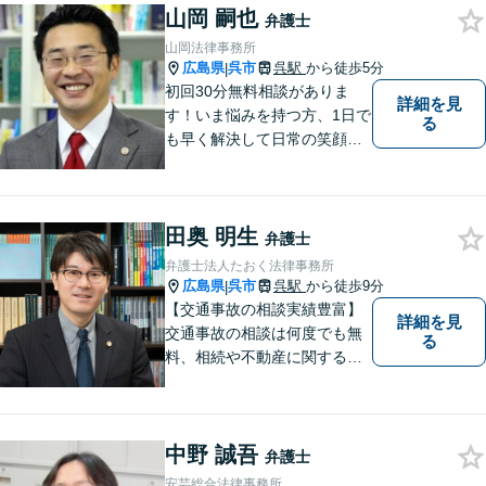
山岡 嗣也
弁護士
山岡法律事務所
広島県
呉市
呉駅
から徒歩5分
|
初回30分無料相談がありま
詳細を見
す！いま悩みを持つ方、1日で
る
も早く解決して日常の笑顔を
取り戻しましょう！離婚問
題、交通事故、借金債務整
理、相続などに注力しつつ、
田奥 明生
個人様・法人様の問題に幅広
弁護士
く対応しています。
弁護士法人たおく法律事務所
広島県
呉市
呉駅
から徒歩9分
|
【交通事故の相談実績豊富】
詳細を見
交通事故の相談は何度でも無
る
料、相続や不動産に関する相
談は初回無料。【相談時間制
限なし】時間を気にせず安心
してご相談ください。依頼者
中野 誠吾
様がどうしたいのかを伺い本
弁護士
質的な解決に導きます。誠心
安芸総合法律事務所