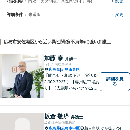
相談内容
離婚・男女問題、異性関係(不貞等)
変更
詳細条件
未選択
変更
広島市安佐南区から近い異性関係(不貞等)に強い弁護士
加藤 泰
弁護士
うした法律事務所
広島県
広島市東区
|
【問合せ・相談予約 電話 08
詳細を見
2-962-7227 】【専用駐車場あ
る
り】【広島駅からバスで12
分】 相続事件に力をいれてい
ます。お近くの方も遠方の方
もお気軽に上記電話番号まで
お電話ください。
坂倉 敬済
弁護士
坂倉総合法律事務所
広島県
広島市中区
新白島駅
から徒歩2分
|