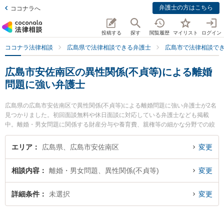
弁護士の方はこちら
ココナラへ
投稿する
探す
閲覧履歴
マイリスト
ログイン
ココナラ法律相談
広島県で法律相談できる弁護士
広島市で法律相談で
広島市安佐南区の異性関係(不貞等)による離婚
問題に強い弁護士
広島県の広島市安佐南区で異性関係(不貞等)による離婚問題に強い弁護士が2名
見つかりました。初回面談無料や休日面談に対応している弁護士なども掲載
中。離婚・男女問題に関係する財産分与や養育費、親権等の細かな分野での絞
り込み検索もでき便利です。特に安佐合同法律事務所の大原 太軸弁護士や弁護
士法人山下江法律事務所 中筋オフィスの田中 伸弁護士のプロフィール情報や弁
エリア
広島県、広島市安佐南区
変更
護士費用、強みなどが注目されています。『広島市安佐南区で土日や夜間に発
生した異性関係(不貞等)による離婚問題のトラブルを今すぐに弁護士に相談した
相談内容
離婚・男女問題、異性関係(不貞等)
変更
い』『異性関係(不貞等)による離婚問題のトラブル解決の実績豊富な近くの弁護
士を検索したい』『初回相談無料で異性関係(不貞等)による離婚問題を法律相談
できる広島市安佐南区内の弁護士に相談予約したい』などでお困りの相談者さ
詳細条件
未選択
変更
んにおすすめです。