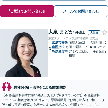
電話でお問い合わせ
メールでお問い合わせ
大泉 まどか
弁護士
大阪府
東京スタートアップ法律事務所 堺支店
広島市安佐
面談方法(対
営業時間：0
南区
からも
面・電話・ビ
6:30~22:00
相談受付中
デオなど)は応
（土日祝日）
相談
異性関係(不貞等)による離婚問題
【不倫/慰謝料請求に強い弁護士(したい方/されている方)】不倫慰謝料
トラブルの相談は毎月100件以上、慰謝料問題でお困りの方はご相
談・解決実績の豊富な弁護士による無料相談をご利用ください。【不