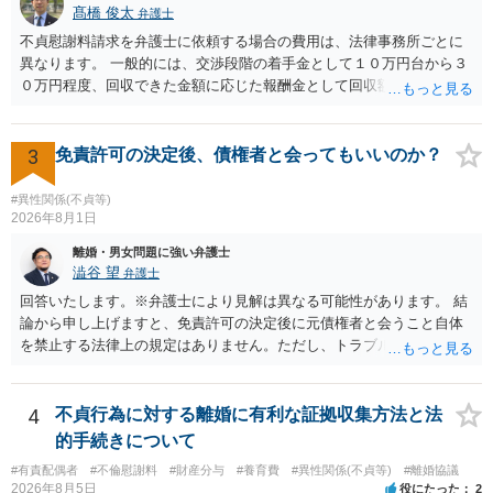
髙橋 俊太
弁護士
取る正当な権利がないのに利益を取得した）として返還請求されてい
るものかと推察しますので、 貸金返還ではないかと存じます。 ④ 私
不貞慰謝料請求を弁護士に依頼する場合の費用は、法律事務所ごとに
は現在、収入も不安定で貯金もなくリボ払い借金が既に約100万あり。
異なります。 一般的には、交渉段階の着手金として１０万円台から３
今年に再婚したが主人はお金に厳しい為、一括で220万円を支払う事は
０万円程度、回収できた金額に応じた報酬金として回収額の１０％か
困難 仮に裁判で敗訴した場合でも、分割払いになる可能性はあります
ら２０％程度が設定されていることがあります。訴訟に移行する場合
か。 ⇒判決となり敗訴してしまった場合は、強制執行により不動産等
には、追加着手金や日当、実費が発生することもあります。 もっと
の財産を差し押さえられ、そこから債権回収が図られることになりま
も、証拠が十分にあるか、相手方の住所・勤務先が分かるか、慰謝料
3
免責許可の決定後、債権者と会ってもいいのか？
すが、 和解であれば柔軟な解決が可能ですので、その場合は分割払
額、離婚の有無、交渉で終わるか訴訟まで見込むかによって、費用は
いにより支払うことも十分可能です。 ⑤ このような事情であれば、私
変わり得ます。依頼前に、交渉だけの場合、訴訟になった場合、回収
#異性関係(不貞等)
は120万円のみ和解交渉を続けるべきでしょうか。 ⇒ご相談者様の認
できなかった場合の費用を確認しておくとよいでしょう。 弁護士選び
2026年8月1日
識を前提にすれば、１００万円も含めて返済する必要はないと考えら
では、不貞慰謝料案件の経験が相応にあるか、費用体系が明確か、見
離婚・男女問題に強い弁護士
れるため、 120万円のみについて交渉を続けることがベターかと存じ
通しを過度に楽観的に言い過ぎないか、質問に具体的に答えてくれる
澁谷 望
弁護士
ます。
か、連絡方法（メール、電話、弁護士直接か事務局員を介するかな
回答いたします。※弁護士により見解は異なる可能性があります。 結
ど）や対応スピードが合うかを確認するとよいと思います。いずれに
論から申し上げますと、免責許可の決定後に元債権者と会うこと自体
しましても、弁護士への相談・依頼にあたっては、証拠資料、夫と相
を禁止する法律上の規定はありません。ただし、トラブル防止の観点
手方の関係、相手方の氏名・住所等、夫婦関係への影響、離婚予定の
から慎重な対応が必要です。 今後の付き合い方で気をつけるべきポイ
有無など事実関係をよく整理して相談されることをお勧めいたしま
ントは以下の通りです。 ・金銭のやり取りや返済の約束は絶対にしな
す。
い（免責された借金を任意でも支払ってしまうとトラブルの元になり
4
不貞行為に対する離婚に有利な証拠収集方法と法
ます） ・過去のDVや過剰請求の経緯を踏まえ、相手の感情に流されな
的手続きについて
い ・予定通り毅然とした態度で距離を置く 法律上の制限はないもの
#有責配偶者
#不倫慰謝料
#財産分与
#養育費
#異性関係(不貞等)
#離婚協議
の、ご自身の生活と精神的な安定を守るためにも、お互いに距離を置
2026年8月5日
役にたった
2