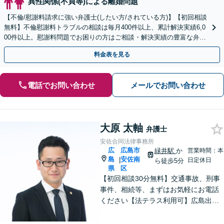
異性関係(不貞等)による離婚問題
【不倫/慰謝料請求に強い弁護士(したい方/されている方)】【初回相談
無料】不倫慰謝料トラブルの相談は毎月400件以上、累計解決実績6,0
00件以上。慰謝料問題でお困りの方はご相談・解決実績の豊富な弁護
士による無料相談をご利用ください。
料金表を見る
電話でお問い合わせ
メールでお問い合わせ
大原 太軸
弁護士
安佐合同法律事務所
広
広島市
緑井駅
か
営業時間：本
島
安佐南
|
日定休日
ら徒歩5分
県
区
【初回相談30分無料】交通事故、刑事
事件、相続等、まずはお気軽にお電話
ください【法テラス利用可】広島出
身、安佐北区、安佐南区の弁護士とし
て法律のお悩みを親身にサポート。相