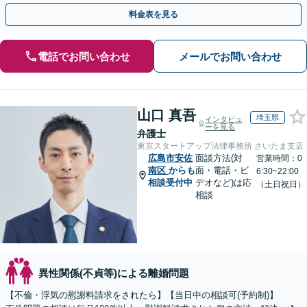
倫相談は初回0円】【全国対応】
料金表を見る
電話でお問い合わせ
メールでお問い合わせ
山口 真吾
埼玉県
インタビュ
ーを見る
弁護士
東京スタートアップ法律事務所 さいたま支店
広島市安佐
面談方法(対
営業時間：0
南区
からも
面・電話・ビ
6:30~22:00
相談受付中
デオなど)は応
（土日祝日）
相談
異性関係(不貞等)による離婚問題
【不倫・浮気の慰謝料請求をされたら】【当日中の相談可(予約制)】