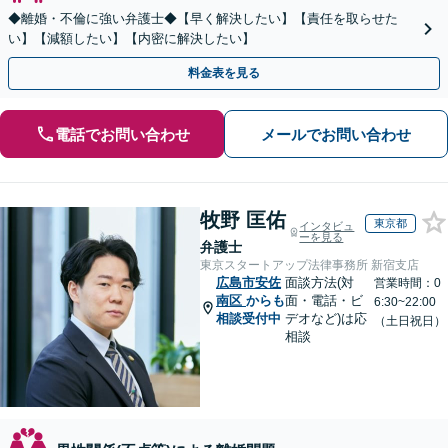
◆離婚・不倫に強い弁護士◆【早く解決したい】【責任を取らせた
い】【減額したい】【内密に解決したい】
料金表を見る
電話でお問い合わせ
メールでお問い合わせ
牧野 匡佑
東京都
インタビュ
ーを見る
弁護士
東京スタートアップ法律事務所 新宿支店
広島市安佐
面談方法(対
営業時間：0
南区
からも
面・電話・ビ
6:30~22:00
相談受付中
デオなど)は応
（土日祝日）
相談