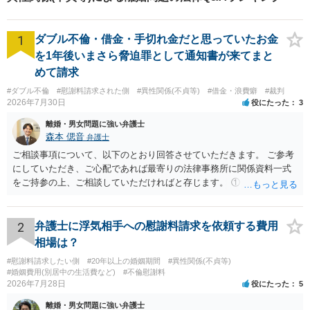
ぜひお気軽にご相談くださ
い。
1
ダブル不倫・借金・手切れ金だと思っていたお金
を1年後いまさら脅迫罪として通知書が来てまと
めて請求
#ダブル不倫
#慰謝料請求された側
#異性関係(不貞等)
#借金・浪費癖
#裁判
2026年7月30日
役にたった
3
離婚・男女問題に強い弁護士
森本 偲音
弁護士
ご相談事項について、以下のとおり回答させていただきます。 ご参考
にしていただき、ご心配であれば最寄りの法律事務所に関係資料一式
をご持参の上、ご相談していただければと存じます。 ① このLINEの
流れを見る限り、100万円は貸付金ではなく、手切れ金・和解金と評価
される可能性はあるのか ⇒LINEを含む１００万円の貸付に至るまでの
やり取り等の経緯、誓約書の内容等を踏まえて、関係を清算するため
2
弁護士に浮気相手への慰謝料請求を依頼する費用
の 金銭であったと評価される可能性はあると考えます。 ② 「今後一
相場は？
切関与しないなら100万円振り込む」というLINEや誓約書は、裁判上
#慰謝料請求したい側
#20年以上の婚姻期間
#異性関係(不貞等)
どの程度証拠価値があるのか ⇒前後のやり取りや誓約書の具体的内容
#婚姻費用(別居中の生活費など)
#不倫慰謝料
を見ない限り、具体的な判断はできませんが、一定の証拠価値はある
2026年7月28日
役にたった
5
と考えます。 ③ 借用書があっても、後から100万円を貸付扱いに変更
離婚・男女問題に強い弁護士
することは認められるのか。 ⇒おそらく１００万円は不当利得（受け