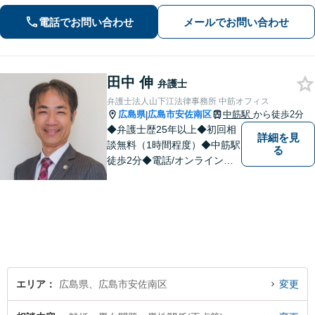
談者さまのお悩みを丁寧にヒアリング
電話でお問い合わせ
メールでお問い合わせ
し、徹底的に問題解決へあたります！
田中 伸
弁護士
弁護士法人山下江法律事務所 中筋オフィス
広島県
広島市安佐南区
中筋駅
から徒歩2分
|
◆弁護士歴25年以上◆初回相
詳細を見
談無料（1時間程度）◆中筋駅
る
徒歩2分◆電話/オンライン相
談可◆夜間相談可◆相続、交
通事故、離婚、不貞慰謝料請
求、企業法務等。広島市北部
地域の皆様に寄り添い、地域
密着型の法律事務所としてよ
り身近な法的サービスを提供
します。
エリア
広島県、広島市安佐南区
変更