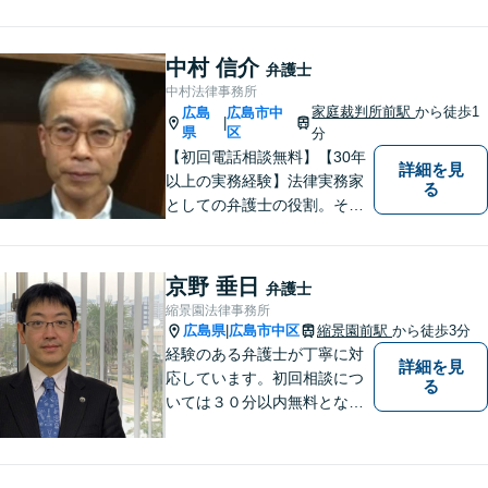
にして、これからもご助言や
事件処理を迅速かつ丁寧に行
ってまいります。 ぜひご相談
中村 信介
弁護士
ください。
中村法律事務所
家庭裁判所前駅
から徒歩1
広島
広島市中
|
県
区
分
【初回電話相談無料】【30年
詳細を見
以上の実務経験】法律実務家
る
としての弁護士の役割。それ
は紛争の適正な解決である。
そのために弁護士は、法的に
トラブルをかかえた組織また
京野 垂日
弁護士
は人と一定の距離を保ちなが
縮景園法律事務所
ら、できるだけ納得のいく解
広島県
広島市中区
縮景園前駅
から徒歩3分
|
決を導き出さなければならな
経験のある弁護士が丁寧に対
詳細を見
い。
応しています。初回相談につ
る
いては３０分以内無料となっ
ています。