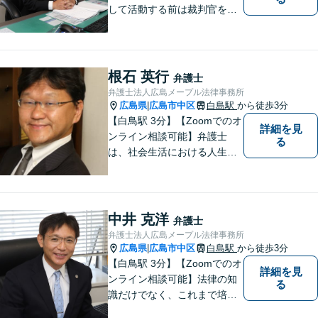
して活動する前は裁判官を務
めておりました。裁判官とし
ての経験を活かして、少しで
もみなさんのお力になりたい
と思っています。少しでも何
根石 英行
弁護士
か気になることがありました
弁護士法人広島メープル法律事務所
ら、お気軽にご相談くださ
広島県
広島市中区
白島駅
から徒歩3分
|
い。
【白鳥駅 3分】【Zoomでのオ
詳細を見
ンライン相談可能】弁護士
る
は、社会生活における人生の
パートナー、転ばぬ先の杖だ
と考えています。リラックス
してお話しいただける環境を
整えておりますので、困った
中井 克洋
弁護士
とき、迷ったときはお気軽に
弁護士法人広島メープル法律事務所
ご相談ください。
広島県
広島市中区
白島駅
から徒歩3分
|
【白鳥駅 3分】【Zoomでのオ
詳細を見
ンライン相談可能】法律の知
る
識だけでなく、これまで培っ
てきた経験や現場感覚を大切