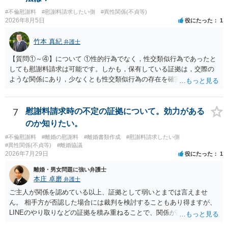
ら、日本法人へ送っても「ウチでは管理していない」という回答にな
#不倫慰謝料
#慰謝料請求したい側
#異性関係(不貞等)
ります。 個人で直接他人のID情報の開示を求めても拒否されるでしょ
2026年8月5日
役にたった
1
う。
竹本 真紀
弁護士
【質問①～④】について ①性的行為でなく，性交類似行為であったと
しても慰謝料請求は可能です。しかも，保有している証拠は，交際の
ような関係にあり，少なくとも性交類似行為の存在を確実に証明でき
るものです（裏を返せば，証拠で認められる範囲でしか認めていない
ことを窺わせるものです。）。ですから，慰謝料請求を進めることで
よいと思います。 ただ．慰謝料額については，婚姻破綻に至っていな
7
慰謝料請求時の不定の証拠について。効力がある
いとして，この点を考慮されることになるかもしれません。 ②夫との
のか知りたい。
今後のことを考えて書いてもらうか否かを検討するのがよいと思いま
#不倫慰謝料
#離婚の慰謝料
#離婚書類作成
#慰謝料請求したい側
す。今ある証拠以上のことを証明（証明力を強めることも含む）でき
#異性関係(不貞等)
#離婚協議
るのであれば，前向きに検討を進めるという考え方でもよいでしょ
2026年7月29日
役にたった
1
う。慰謝料請求としては証拠として使えることが前提であり，その価
離婚・男女問題に強い弁護士
値と夫との関係との均衡のように思います。 ③行政書士に委任をして
本庄 卓磨
弁護士
いるのであれば，どのような内容の委任なのか不明ですが，その行政
書士との協議になると思います。請求するか，訴訟にするか，その点
ご主人が関係を認めている以上、証拠として弱いとまでは言えませ
の見極めや，相手方は性交類似行為は認めているのか，それさえも否
ん。 相手方が否認した場合には裁判を検討することもあり得ますが、
定しているのかによって，考え方・進め方は変わってくると思いま
LINEのやり取りなどの証拠を積み重ねることで、関係が認定される余
す。 ④性交類似行為を認めているにもかかわらず支払を拒否するので
地は十分にあります。 ただし、手元の証拠でどこまで認定できるかは