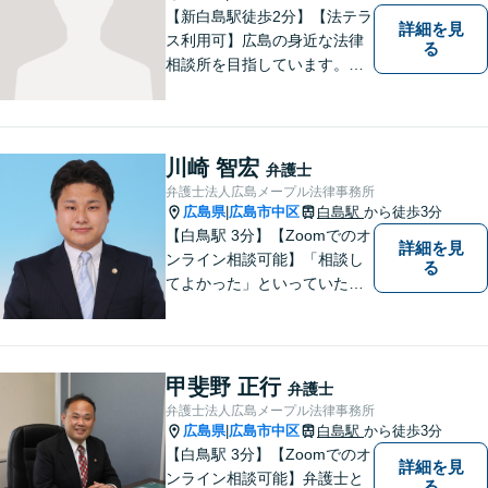
【新白島駅徒歩2分】【法テラ
詳細を見
ス利用可】広島の身近な法律
る
相談所を目指しています。依
頼者さまの抱えていらっしゃ
る不安や、ご希望を丁寧にお
伺いいたします。法律トラブ
ルにお悩みの方はご相談くだ
川崎 智宏
弁護士
さい。
弁護士法人広島メープル法律事務所
広島県
広島市中区
白島駅
から徒歩3分
|
【白鳥駅 3分】【Zoomでのオ
詳細を見
ンライン相談可能】「相談し
る
てよかった」といっていただ
けるように、依頼者に寄り添
い、ベストな解決を目指しま
す。打ち合わせ室内にキッズ
スペースのご用意が可能で
甲斐野 正行
弁護士
す。ご希望の方はご予約の際
弁護士法人広島メープル法律事務所
にお申し付けください。
広島県
広島市中区
白島駅
から徒歩3分
|
【白鳥駅 3分】【Zoomでのオ
詳細を見
ンライン相談可能】弁護士と
る