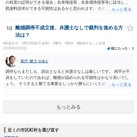
の程度の証明ができる場合，名誉権侵害，名誉感情侵害等に該当し，
慰謝料請求ができる可能性はあるかと思われます。 ただ弁護士費用を
考えると費用倒れとなるリスクも考えられるため，慎重にご検討され
た方が良いでしょう。
10
離婚調停不成立後、弁護士なしで裁判を進める方
法は？
#財産分与
#異性関係(不貞等)
#審判
#調停
#離婚すること自体
2026年8月3日
役にたった
1
鬼沢 健士
弁護士
調停ならまだしも、訴訟となると弁護士なしは厳しいです。 相手が不
貞をしていたのであれば、離婚が認められる可能性はかなり高いでし
ょう。 そうすると勝てる事案をしっかり勝ちにいくためにも弁護士委
任を強くおすすめします。
もっとみる
近くの市区町村を選び直す