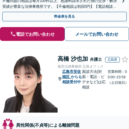
不倫問題の相談は毎月100件以上、慰謝料請求された側の交渉・解決
実績が豊富な法律事務所です。【不倫相談は初回0円】【電話相談で
ご契約まで対応可/来所不要】
料金表を見る
電話でお問い合わせ
メールでお問い合わせ
高橋 沙也加
弁護士
広島県
春田法律事務所 広島オフィス
広島市安佐
面談方法(対
営業時間：0
南区
からも
面・電話・ビ
0:00~23:59
相談受付中
デオなど)は応
（土日祝日）
相談
異性関係(不貞等)による離婚問題