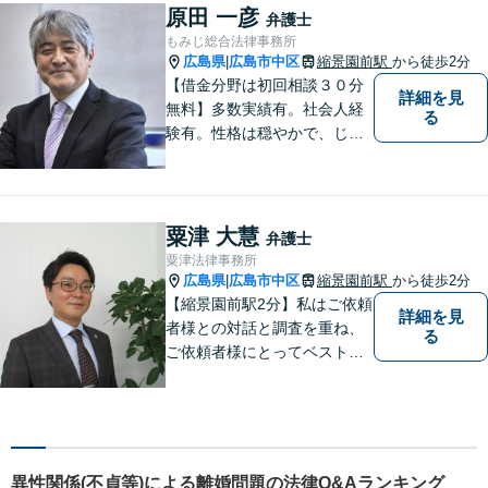
原田 一彦
弁護士
もみじ総合法律事務所
広島県
広島市中区
縮景園前駅
から徒歩2分
|
【借金分野は初回相談３０分
詳細を見
無料】多数実績有。社会人経
る
験有。性格は穏やかで、じっ
くりとお話を聞くこと、寄り
添うことを大事にしていま
す。
粟津 大慧
弁護士
粟津法律事務所
広島県
広島市中区
縮景園前駅
から徒歩2分
|
【縮景園前駅2分】私はご依頼
詳細を見
者様との対話と調査を重ね、
る
ご依頼者様にとってベストな
解決方法を提示・実現してい
くことを大事にしています。
幅広い事件についてご依頼者
様にご満足いただけるよう、
日々研鑽を積んでおります。
異性関係(不貞等)による離婚問題の法律Q&Aランキング