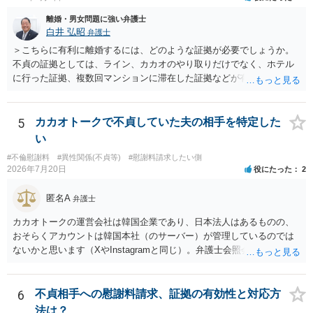
くというご判断は非常に賢明かと思います。
離婚・男女問題に強い弁護士
白井 弘昭
弁護士
＞こちらに有利に離婚するには、どのような証拠が必要でしょうか。
不貞の証拠としては、ライン、カカオのやり取りだけでなく、ホテル
に行った証拠、複数回マンションに滞在した証拠などが有効です。 不
貞の証拠があれば、離婚をさらに有利に進める（離婚したい時期に離
婚する、慰謝料をとるなど）ことができると思われます。 ただし、不
貞発覚後、長期間同居を続けると、不貞を許したとの評価につながる
5
カカオトークで不貞していた夫の相手を特定した
場合がありますので、ご注意ください。 以上、ご参考まで。
い
#不倫慰謝料
#異性関係(不貞等)
#慰謝料請求したい側
2026年7月20日
役にたった
2
匿名A
弁護士
カカオトークの運営会社は韓国企業であり、日本法人はあるものの、
おそらくアカウントは韓国本社（のサーバー）が管理しているのでは
ないかと思います（XやInstagramと同じ）。弁護士会照会は日本法に
基づく制度であり、送付先は日本国内とするのが原則で、外国企業に
対する照会は基本的にできないと解されています（弁護士会によって
は例外的に認める扱いもありますが、かなり限定されているので一般
6
不貞相手への慰謝料請求、証拠の有効性と対応方
的ではないでしょう）。もし韓国本社がアカウント管理をしているな
法は？