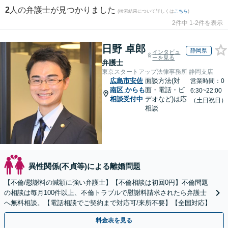
2
人の弁護士が見つかりました
(検索結果について詳しくは
こちら
)
2件中 1-2件を表示
日野 卓郎
静岡県
インタビュ
ーを見る
弁護士
東京スタートアップ法律事務所 静岡支店
広島市安佐
面談方法(対
営業時間：0
南区
からも
面・電話・ビ
6:30~22:00
相談受付中
デオなど)は応
（土日祝日）
相談
異性関係(不貞等)による離婚問題
【不倫/慰謝料の減額に強い弁護士】【不倫相談は初回0円】不倫問題
の相談は毎月100件以上、不倫トラブルで慰謝料請求されたら弁護士
へ無料相談。【電話相談でご契約まで対応可/来所不要】【全国対応】
料金表を見る