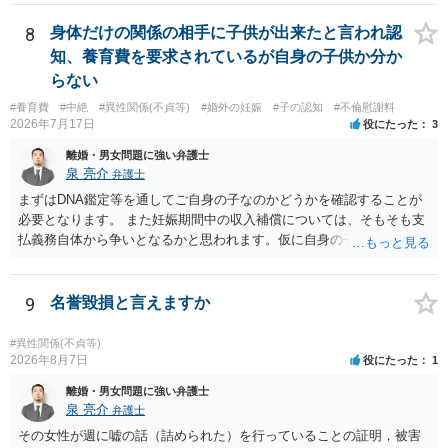
あれば，本人（行政書士でも同じだと思います。）への対応ではあま
個別の事情によりますので、お早めに弁護士に相談されることをおす
り変わらないように思います。減額で折り合えるなら本人様の交渉で
すめします。
8
身体だけの関係の相手に子供が出来たと言われ認
もよいように思いますが，ゼロかどうかの観点であれば，訴訟に進む
知、養育費を要求されているが自身の子供か分か
しかなくなるようにも思います。そうしますと，お近くの弁護士に相
らない
談して進めることを検討した方がよいようにも思います。
#養育費
#中絶
#異性関係(不貞等)
#婚外の妊娠
#子の認知
#不倫慰謝料
2026年7月17日
役にたった
3
離婚・男女問題に強い弁護士
泉 亮介
弁護士
まずはDNA鑑定等を通してご自身の子なのかどうかを確認することが
必要となります。 また妊娠期間中の収入補償については、そもそも支
払義務自体から争いとなるかと思われます。仮に自身の子であったと
して、そのことから当然に補償義務が発生するものではありません。
相手に弁護士がついているということであれば、依頼をするかしない
かは別として一度ご自身も個別に弁護士に相談をされたほうが良いで
9
名誉毀損と言えますか
しょう。
#異性関係(不貞等)
2026年8月7日
役にたった
1
離婚・男女問題に強い弁護士
泉 亮介
弁護士
その女性が週に嘘の話（詰められた）を行っていることの証明，被害