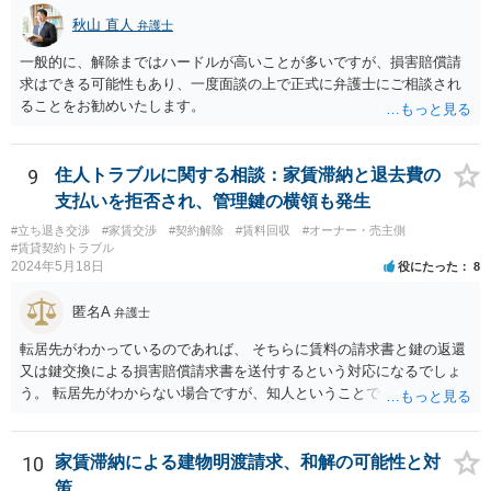
秋山 直人
弁護士
一般的に、解除まではハードルが高いことが多いですが、損害賠償請
求はできる可能性もあり、一度面談の上で正式に弁護士にご相談され
ることをお勧めいたします。
9
住人トラブルに関する相談：家賃滞納と退去費の
支払いを拒否され、管理鍵の横領も発生
#立ち退き交渉
#家賃交渉
#契約解除
#賃料回収
#オーナー・売主側
#賃貸契約トラブル
2024年5月18日
役にたった
8
匿名A
弁護士
転居先がわかっているのであれば、 そちらに賃料の請求書と鍵の返還
又は鍵交換による損害賠償請求書を送付するという対応になるでしょ
う。 転居先がわからない場合ですが、知人ということで、連絡がつく
のであれば、そちらに連絡をしてという形ですが、知人間ということ
で、適切な対応が望めない場合は、債権回収を弁護士に依頼すること
をご検討ください。
10
家賃滞納による建物明渡請求、和解の可能性と対
策