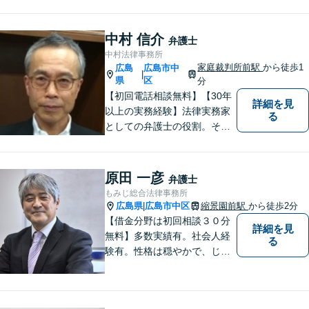
にして、これからもご助言や
事件処理を迅速かつ丁寧に行
ってまいります。 ぜひご相談
中村 信介
弁護士
ください。
中村法律事務所
家庭裁判所前駅
から徒歩1
広島
広島市中
|
県
区
分
【初回電話相談無料】【30年
詳細を見
以上の実務経験】法律実務家
る
としての弁護士の役割。それ
は紛争の適正な解決である。
そのために弁護士は、法的に
トラブルをかかえた組織また
原田 一彦
弁護士
は人と一定の距離を保ちなが
もみじ総合法律事務所
ら、できるだけ納得のいく解
広島県
広島市中区
縮景園前駅
から徒歩2分
|
決を導き出さなければならな
【借金分野は初回相談３０分
詳細を見
い。
無料】多数実績有。社会人経
る
験有。性格は穏やかで、じっ
くりとお話を聞くこと、寄り
添うことを大事にしていま
す。