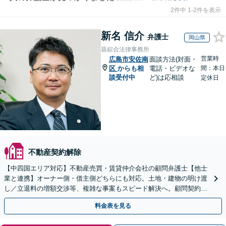
2件中 1-2件を表示
新名 信介
弁護士
岡山県
葵綜合法律事務所
営業時
広島市安佐南
面談方法(対面・
区
からも相
電話・ビデオな
間：本日
談受付中
ど)は応相談
定休日
不動産契約解除
【中四国エリア対応】不動産売買・賃貸仲介会社の顧問弁護士【他士
業と連携】オーナー側・借主側どちらにも対応。土地・建物の明け渡
し／立退料の増額交渉等、複雑な事案もスピード解決へ。顧問契約も
お任せ！【夜間・休日対応】
料金表を見る