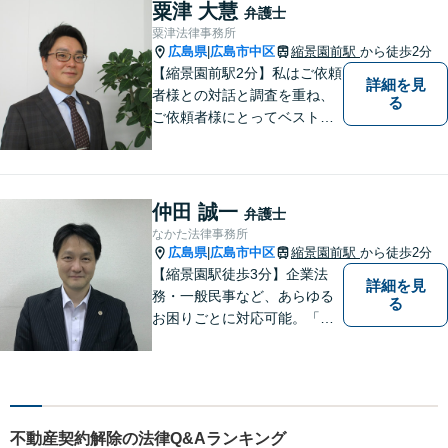
粟津 大慧
弁護士
粟津法律事務所
広島県
広島市中区
縮景園前駅
から徒歩2分
|
【縮景園前駅2分】私はご依頼
詳細を見
者様との対話と調査を重ね、
る
ご依頼者様にとってベストな
解決方法を提示・実現してい
くことを大事にしています。
幅広い事件についてご依頼者
様にご満足いただけるよう、
仲田 誠一
弁護士
日々研鑽を積んでおります。
なかた法律事務所
ぜひお気軽にご相談くださ
広島県
広島市中区
縮景園前駅
から徒歩2分
|
い。
【縮景園駅徒歩3分】企業法
詳細を見
務・一般民事など、あらゆる
る
お困りごとに対応可能。「実
直」「真摯」「専門性」を大
切する弁護士です。お気軽に
ご相談ください。【日・祝も
対応可】
不動産契約解除の法律Q&Aランキング