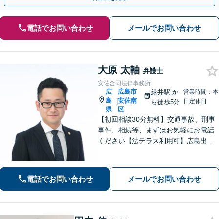
電話でお問い合わせ
メールでお問い合わせ
大原 太軸
弁護士
安佐合同法律事務所
広
広島市
緑井駅
か
営業時間：本
島
安佐南
|
日定休日
ら徒歩5分
県
区
【初回相談30分無料】交通事故、刑事
事件、相続等、まずはお気軽にお電話
ください【法テラス利用可】広島出
身、安佐北区、安佐南区の弁護士とし
て法律のお悩みを親身にサポート。相
談者さまのお悩みを丁寧にヒアリング
電話でお問い合わせ
メールでお問い合わせ
し、徹底的に問題解決へあたります！