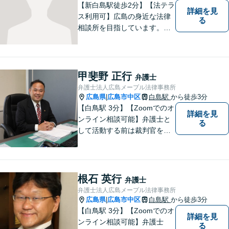
【新白島駅徒歩2分】【法テラ
詳細を見
ス利用可】広島の身近な法律
る
相談所を目指しています。依
頼者さまの抱えていらっしゃ
る不安や、ご希望を丁寧にお
伺いいたします。法律トラブ
ルにお悩みの方はご相談くだ
甲斐野 正行
弁護士
さい。
弁護士法人広島メープル法律事務所
広島県
広島市中区
白島駅
から徒歩3分
|
【白鳥駅 3分】【Zoomでのオ
詳細を見
ンライン相談可能】弁護士と
る
して活動する前は裁判官を務
めておりました。裁判官とし
ての経験を活かして、少しで
もみなさんのお力になりたい
と思っています。少しでも何
根石 英行
弁護士
か気になることがありました
弁護士法人広島メープル法律事務所
ら、お気軽にご相談くださ
広島県
広島市中区
白島駅
から徒歩3分
|
い。
【白鳥駅 3分】【Zoomでのオ
詳細を見
ンライン相談可能】弁護士
る