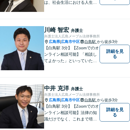
は、社会生活における人生の
パートナー、転ばぬ先の杖だ
と考えています。リラックス
してお話しいただける環境を
整えておりますので、困った
川崎 智宏
弁護士
とき、迷ったときはお気軽に
弁護士法人広島メープル法律事務所
ご相談ください。
広島県
広島市中区
白島駅
から徒歩3分
|
【白鳥駅 3分】【Zoomでのオ
詳細を見
ンライン相談可能】「相談し
る
てよかった」といっていただ
けるように、依頼者に寄り添
い、ベストな解決を目指しま
す。打ち合わせ室内にキッズ
スペースのご用意が可能で
中井 克洋
弁護士
す。ご希望の方はご予約の際
弁護士法人広島メープル法律事務所
にお申し付けください。
広島県
広島市中区
白島駅
から徒歩3分
|
【白鳥駅 3分】【Zoomでのオ
詳細を見
ンライン相談可能】法律の知
る
識だけでなく、これまで培っ
てきた経験や現場感覚を大切