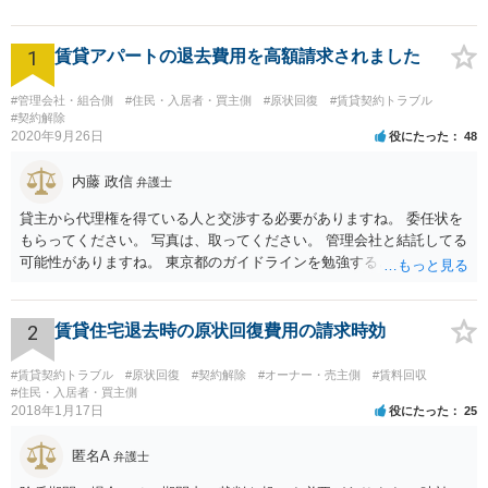
1
賃貸アパートの退去費用を高額請求されました
#管理会社・組合側
#住民・入居者・買主側
#原状回復
#賃貸契約トラブル
#契約解除
2020年9月26日
役にたった
48
内藤 政信
弁護士
貸主から代理権を得ている人と交渉する必要がありますね。 委任状を
もらってください。 写真は、取ってください。 管理会社と結託してる
可能性がありますね。 東京都のガイドラインを勉強するといいでしょ
う。 払わずに、調停を申し立てるといいでしょう。
2
賃貸住宅退去時の原状回復費用の請求時効
#賃貸契約トラブル
#原状回復
#契約解除
#オーナー・売主側
#賃料回収
#住民・入居者・買主側
2018年1月17日
役にたった
25
匿名A
弁護士