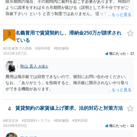
除斥期間の場合、その期間内に裁判を起こす必要があります。 時効の
ように請求をすれば６カ月期間が延びる（説明として不十分ですがご
容赦下さい）という と言う制度ではありません。 従って、理論上は１
年経過していますので、既に支払義務はありません。
3
名義冒用で賃貸契約し、滞納金250万が請求され
ている
#詐欺被害での債務
#賃料回収
#契約解除
2023年3月7日
役にたった
17
秋山 直人
弁護士
費用は掲示板では回答できないので、個別にお問い合わせください。
なお、「ありがとう」を投稿すると、掲示板に開示されないやり取り
ができる機能があります。
4
賃貸契約の家賃値上げ要求、法的対応と対策方法
#家賃交渉
#賃貸契約トラブル
#契約解除
#賃料回収
2024年9月9日
役にたった
12