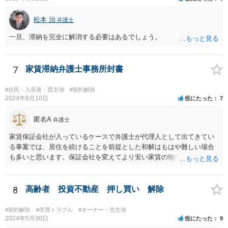
が考えられます。また、きちんと説明を受けていればそもそも売買契
料を供託してください。賃料を支払わないと契約が解除される可能性
約をしなかったとして、仲介手数料や登記費用も損害であるとして賠
がありますので、注意が必要です。
松本 治
弁護士
償請求することが考えられます。
一旦、滞納を完全に解消する必要はあるでしょう。
7
家賃滞納弁護士事務所封書
#住民・入居者・買主側
#契約解除
2024年8月10日
役にたった
7
匿名A
弁護士
家賃保証会社が入っているケースで弁護士が代理人として出てきてい
る事案では、居住を続けることを前提とした和解はもはや難しい場合
も多いと思います。保証会社を変えてより安い家賃の物件に転居する
など、方針を考えた方がよいかもしれません。
8
高齢者 投資不動産 押し買い 解除
#契約解除
#売買トラブル
#オーナー・売主側
2024年5月30日
役にたった
9