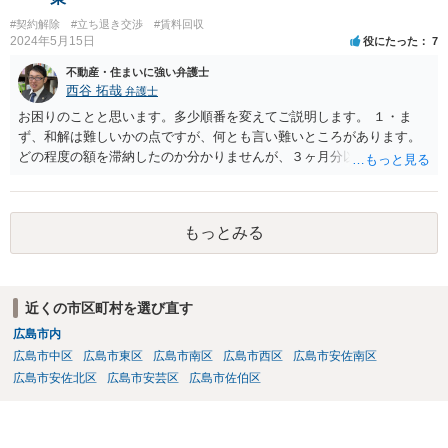
#契約解除
#立ち退き交渉
#賃料回収
2024年5月15日
役にたった
7
不動産・住まいに強い弁護士
西谷 拓哉
弁護士
お困りのことと思います。多少順番を変えてご説明します。 １・ま
ず、和解は難しいかの点ですが、何とも言い難いところがあります。
どの程度の額を滞納したのか分かりませんが、３ヶ月分以上滞納した
り、これまで繰り返し賃料滞納があったりすると、 信頼関係が破壊さ
れたと評価され、来月払えるからと言って、大家があなたとの賃貸借
契約が解約できることに変わりなくなってしまうからです。 そのよう
もっとみる
な場合、相手が、「もう出て行って欲しい」と考えていれば、引き続
き居住する前提での和解は難しい可能性があります。 ２・弁護士が事
件の見通しをたてるにも、賃料滞納状況で見立てが変わりますし、そ
もそも賃料滞納状況によってはご希望に沿える活動を保障できず、 依
近くの市区町村を選び直す
頼を受けられないかもしれないです。依頼を受けるにしても厳しめの
広島市内
リスクを踏まえた上でのものとなる可能性があります。 定型的な事件
依頼となるかもわからず、着手金額もなんともいえないと思います。
広島市中区
広島市東区
広島市南区
広島市西区
広島市安佐南区
複数事務所にあたり、着手金額を確認されるとよいと思います。 ３・
広島市安佐北区
広島市安芸区
広島市佐伯区
弁護士が依頼を受ければ代わりに裁判所とのやりとりを行うことが可
能です。双方に弁護士がついていればウェブ会議で裁判を実施する場
合もあるでしょう。 ただし、ご本人さんも同行してもらう必要が和解