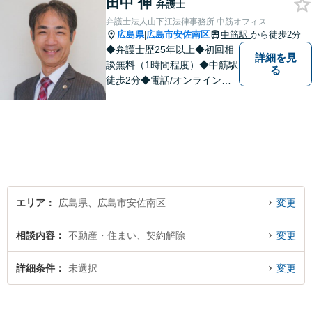
田中 伸
弁護士
弁護士法人山下江法律事務所 中筋オフィス
広島県
広島市安佐南区
中筋駅
から徒歩2分
|
◆弁護士歴25年以上◆初回相
詳細を見
談無料（1時間程度）◆中筋駅
る
徒歩2分◆電話/オンライン相
談可◆夜間相談可◆相続、交
通事故、離婚、不貞慰謝料請
求、企業法務等。広島市北部
地域の皆様に寄り添い、地域
密着型の法律事務所としてよ
り身近な法的サービスを提供
します。
エリア
広島県、広島市安佐南区
変更
相談内容
不動産・住まい、契約解除
変更
詳細条件
未選択
変更