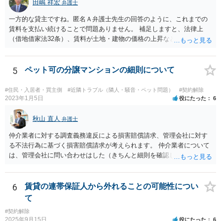
田嶋 祥宏
弁護士
一方的な貸主ですね。匿名Ａ弁護士先生の回答のように、これまでの
賃料を支払い続けることで問題ありません。 補足しますと、法律上
（借地借家法32条）、賃料が土地・建物の価格の上昇などの経済事情
の変動や、近隣の同種建物の賃料と比較して「不相当となったとき」
は、「契約条件にかかわらず」、当事者は賃料の増減を請求できる、
とされています。 「不相当」かどうかは、貸主から、近隣相場の上昇
5
ペット可の分譲マンションの細則について
を示す同種賃貸物件の根拠資料などを提示してもらわないと判断でき
ませんよね。ご相談者様のケースでは、こうした資料が示されていな
#住民・入居者・買主側
#近隣トラブル（隣人・騒音・ペット問題）
#契約解除
いと思われることと、１０％が相当がどうかが分からないので、「不
2023年1月5日
役にたった
6
相当」という判断ができないから賃料増額には応じないという主張が
できます。 なお、賃貸借契約書には「家賃の変更は貸主・借主間の合
秋山 直人
弁護士
意の上で行う」という特約があるとのことですが、最高裁判例（S56.
仲介業者に対する調査義務違反による損害賠償請求、管理会社に対す
4.20）では、このような特約があっても協議を経ない増額請求も有効
る不法行為に基づく損害賠償請求が考えられます。 仲介業者について
とされているため（本当に賃料が不相当であれば特約に拘束されるの
は、管理会社に問い合わせはした（きちんと細則を確認しなかった管
は不合理だからという考え方です。「契約条件にかかわらず」とはそ
理会社が悪い）という反論が予想されます。 ご相談者様と管理会社と
ういう意味です。）、契約違反だから増額には応じないという理論で
の間には直接の契約関係がないので、管理会社からは、ご相談者様に
はなく、上記のとおり、「不相当」かどうかが判断できないから、と
対して義務を負っていないという反論が予想されます。 そのため、両
6
賃貸の連帯保証人から外れることの可能性につい
いう理論になると思います。 そして、法律上、増額協議が整わない場
方に請求してくのが良いのではと思います。 損害の範囲はなかなか難
合、増額を正当とする判決が確定するまでは相当な賃料（※現在の賃
て
しいところですが、リフォーム工事をキャンセルしてキャンセル料が
料）を支払えば足りる、とされています。 もし、貸主が「現在の賃料
#契約解除
発生しているということですので、当該キャンセル料を請求すること
なら受け取らない」などと言った場合は、最寄りの法務局に現在の賃
2025年9月15日
役にたった
6