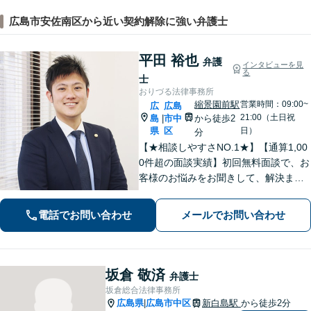
広島市安佐南区から近い契約解除に強い弁護士
平田 裕也
弁護
インタビューを見
る
士
おりづる法律事務所
縮景園前駅
営業時間：09:00~
広
広島
21:00（土日祝
島
市中
から徒歩2
|
県
区
日）
分
【★相談しやすさNO.1★】【通算1,00
0件超の面談実績】初回無料面談で、お
客様のお悩みをお聞きして、解決まで
の道筋を示します。「不貞行為」「離
婚問題」「私選刑事事件」「自己破
電話でお問い合わせ
メールでお問い合わせ
産」「相続」問題を得意としていま
す。
坂倉 敬済
弁護士
坂倉総合法律事務所
広島県
広島市中区
新白島駅
から徒歩2分
|