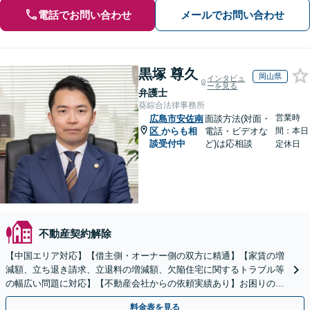
電話でお問い合わせ
メールでお問い合わせ
黒塚 尊久
岡山県
インタビュ
ーを見る
弁護士
葵綜合法律事務所
営業時
広島市安佐南
面談方法(対面・
区
からも相
電話・ビデオな
間：本日
談受付中
ど)は応相談
定休日
不動産契約解除
【中国エリア対応】【借主側・オーナー側の双方に精通】【家賃の増
減額、立ち退き請求、立退料の増減額、欠陥住宅に関するトラブル等
の幅広い問題に対応】【不動産会社からの依頼実績あり】お困りの際
はご連絡ください。迅速かつ丁寧に対応いたします。
料金表を見る