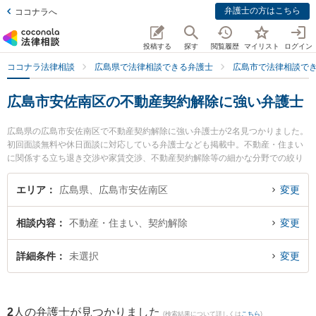
弁護士の方はこちら
ココナラへ
投稿する
探す
閲覧履歴
マイリスト
ログイン
ココナラ法律相談
広島県で法律相談できる弁護士
広島市で法律相談で
広島市安佐南区の不動産契約解除に強い弁護士
広島県の広島市安佐南区で不動産契約解除に強い弁護士が2名見つかりました。
初回面談無料や休日面談に対応している弁護士なども掲載中。不動産・住まい
に関係する立ち退き交渉や家賃交渉、不動産契約解除等の細かな分野での絞り
込み検索もでき便利です。特に安佐合同法律事務所の大原 太軸弁護士や弁護士
法人山下江法律事務所 中筋オフィスの田中 伸弁護士のプロフィール情報や弁護
エリア
広島県、広島市安佐南区
変更
士費用、強みなどが注目されています。『広島市安佐南区で土日や夜間に発生
した不動産契約解除のトラブルを今すぐに弁護士に相談したい』『不動産契約
相談内容
不動産・住まい、契約解除
変更
解除のトラブル解決の実績豊富な近くの弁護士を検索したい』『初回相談無料
で不動産契約解除を法律相談できる広島市安佐南区内の弁護士に相談予約した
い』などでお困りの相談者さんにおすすめです。
詳細条件
未選択
変更
2
人の弁護士が見つかりました
(検索結果について詳しくは
こちら
)