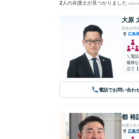
2
人の弁護士が見つかりました
(検索結
大原 
安佐合同
広島
＼電話
複雑な
立て【
電話でお問い合わ
都 裕
弁護士法
広島