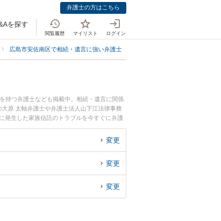
弁護士の方はこちら
&Aを探す
閲覧履歴
マイリスト
ログイン
広島市安佐南区で相続・遺言に強い弁護士
広島市安佐南区で家族信託に強
例を持つ弁護士なども掲載中。相続・遺言に関係
大原 太軸弁護士や弁護士法人山下江法律事務
間に発生した家族信託のトラブルを今すぐに弁護
る広島市安佐南区内の弁護士に相談予約したい』
変更
変更
変更