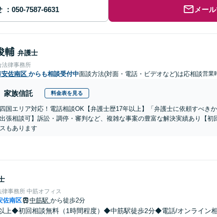
せ
メール
俊輔
弁護士
合法律事務所
市安佐南区
からも相談受付中
面談方法(対面・電話・ビデオなど)は応相談
営業
家族信託
料金表を見る
四国エリア対応！電話相談OK【弁護士歴17年以上】「弁護士に依頼すべき
出張相談可】訴訟・調停・審判など、複雑な事案の豊富な解決実績あり【初
スもあります
士
律事務所 中筋オフィス
安佐南区
中筋駅
から徒歩2分
年以上◆初回相談無料（1時間程度）◆中筋駅徒歩2分◆電話/オンライン