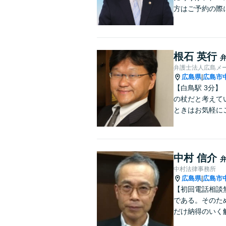
方はご予約の際
根石 英行
弁護士法人広島メ
広島県
広島市
|
【白鳥駅 3分
の杖だと考えて
ときはお気軽に
中村 信介
中村法律事務所
広島県
広島市
|
【初回電話相談
である。そのた
だけ納得のいく