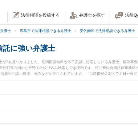
法律相談を投稿する
弁護士を探す
法律Q
弁護士
広島市で法律相談できる弁護士
安佐南区で法律相談できる弁護士
信託に強い弁護士
士が2名見つかりました。初回面談無料や休日面談に対応している弁護士、解決事
産分割等の細かな分野での絞り込み検索もでき便利です。特に安佐合同法律事務所の
ール情報や弁護士費用、強みなどが注目されています。『広島市安佐南区で土日や夜
実績豊富な近くの弁護士を検索したい』『初回相談無料で家族信託を法律相談でき