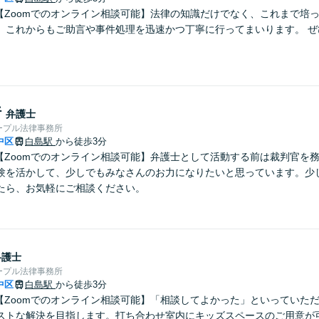
】【Zoomでのオンライン相談可能】法律の知識だけでなく、これまで培
、これからもご助言や事件処理を迅速かつ丁寧に行ってまいります。 ぜ
行
弁護士
ープル法律事務所
中区
白島駅
から徒歩3分
】【Zoomでのオンライン相談可能】弁護士として活動する前は裁判官を
験を活かして、少しでもみなさんのお力になりたいと思っています。少
たら、お気軽にご相談ください。
弁護士
ープル法律事務所
中区
白島駅
から徒歩3分
】【Zoomでのオンライン相談可能】「相談してよかった」といっていた
ストな解決を目指します。打ち合わせ室内にキッズスペースのご用意が