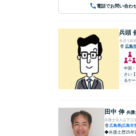
電話でお問い合わ
兵頭 
きぼう綜
広島
中国・
さい【
るケー
田中 伸
弁護
弁護士法人山下江法
広島県
広島市
|
◆弁護士歴25