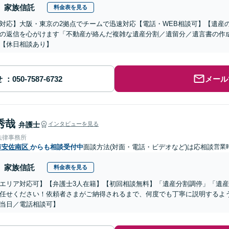
家族信託
料金表を見る
対応】大阪・東京の2拠点でチームで迅速対応【電話・WEB相談可】【遺産
の返信を心がけます「不動産が絡んだ複雑な遺産分割／遺留分／遺言書の作
【休日相談あり】
せ
メール
秀哉
弁護士
インタビューを見る
法律事務所
市安佐南区
からも相談受付中
面談方法(対面・電話・ビデオなど)は応相談
営業
家族信託
料金表を見る
エリア対応可】【弁護士3人在籍】【初回相談無料】「遺産分割調停」「遺
任せください！依頼者さまがご納得されるまで、何度でも丁寧に説明するよ
当日／電話相談可】