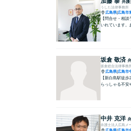
加藤 泰
弁護
うした法律事務所
広島県
広島市
|
【問合せ・相談予
いれています。
坂倉 敬済
坂倉総合法律事務
広島県
広島市
|
【新白島駅徒歩
らっしゃる不安
中井 克洋
弁護士法人広島メ
広島県
広島市
|