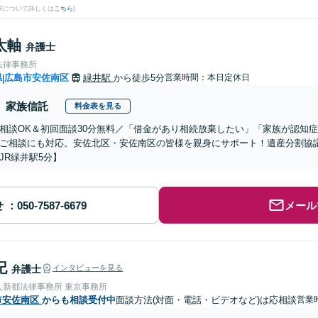
果について詳しくは
こちら
)
太軸
弁護士
法律事務所
県
広島市安佐南区
緑井駅
から徒歩5分
営業時間：本日定休日
|
家族信託
料金表を見る
相談OK＆初回面談30分無料／「借金があり相続放棄したい」「家族が認知
ご相談にも対応。安佐北区・安佐南区の皆様を親身にサポート！遺産分割協
JR緑井駅5分】
せ
メール
記
弁護士
インタビューを見る
人新都法律事務所 東京事務所
市安佐南区
からも相談受付中
面談方法(対面・電話・ビデオなど)は応相談
営業時