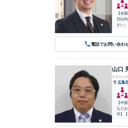
【全国
日以内
さい」
電話でお問い合わ
山口 
すずかけ
広島
【中国
などお
可】【