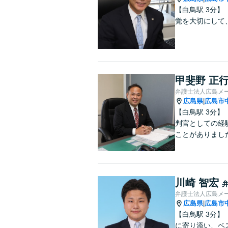
【白鳥駅 3分
覚を大切にして
甲斐野 正
弁護士法人広島メ
広島県
広島市
|
【白鳥駅 3分
判官としての経
ことがありまし
川崎 智宏
弁護士法人広島メ
広島県
広島市
|
【白鳥駅 3分
に寄り添い、ベ