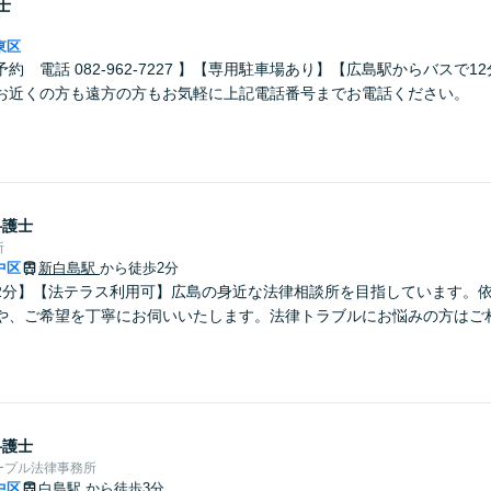
士
東区
約 電話 082-962-7227 】【専用駐車場あり】【広島駅からバスで1
お近くの方も遠方の方もお気軽に上記電話番号までお電話ください。
弁護士
所
中区
新白島駅
から徒歩2分
2分】【法テラス利用可】広島の身近な法律相談所を目指しています。
や、ご希望を丁寧にお伺いいたします。法律トラブルにお悩みの方はご
弁護士
ープル法律事務所
中区
白島駅
から徒歩3分