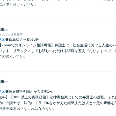
にお申し付けください。
弁護士
ープル法律事務所
中区
白島駅
から徒歩3分
】【Zoomでのオンライン相談可能】弁護士は、社会生活における人生の
います。リラックスしてお話しいただける環境を整えておりますので、
ご相談ください。
弁護士
中区
家庭裁判所前駅
から徒歩1分
無料】【30年以上の実務経験】法律実務家としての弁護士の役割。それ
めに弁護士は、法的にトラブルをかかえた組織または人と一定の距離を
解決を導き出さなければならない。