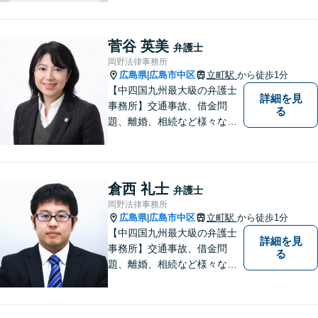
なたのお悩みをじっくり丁寧
にお聞きします。
菅谷 英美
弁護士
岡野法律事務所
広島県
広島市中区
立町駅
から徒歩1分
|
【中四国九州最大級の弁護士
詳細を見
事務所】交通事故、借金問
る
題、離婚、相続など様々な問
題について、「何度でも無
料」の相談を行っています！
まずはお気軽にご相談くださ
い！
倉西 礼士
弁護士
岡野法律事務所
広島県
広島市中区
立町駅
から徒歩1分
|
【中四国九州最大級の弁護士
詳細を見
事務所】交通事故、借金問
る
題、離婚、相続など様々な問
題について、「何度でも無
料」の相談を行っています！
まずはお気軽にご相談くださ