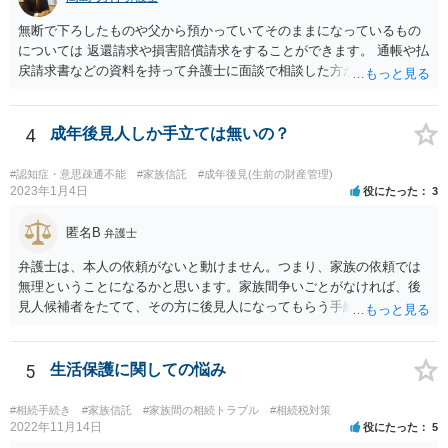
無断で下ろしたものや父から預かっていてそのままになっているもの
については 返還請求や損害賠償請求をすることができます。 通帳や払
戻請求書などの資料を持って弁護士に面談で相談した方がよいと思い
ます。
4
成年後見人しか手立ては無いの？
#認知症・意思疎通不能
#家族信託
#成年後見(生前の財産管理)
2023年1月4日
役にたった
3
匿名B
弁護士
弁護士は、本人の依頼がないと動けません。つまり、家族の依頼では
無理ということになるかと思います。家族間争いごとがなければ、後
見人候補者をたてて、その方に後見人になってもらう手続をすすめた
ほうが、今後もいろいろやりやすくなると思います。
5
生活保護に関しての悩み
#相続手続き
#家族信託
#家族間の相続トラブル
#相続税対策
2022年11月14日
役にたった
5