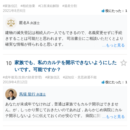
#家族信託
#相続放棄
#口座凍結解除
#遺産分割
2021年8月6日
役にたった
1
匿名A
弁護士
建物の滅失登記は相続人の一人でもできるので、名義変更せずに手続
きすることは可能だと思われます。 司法書士にご相談いただくとより
確実な情報が得られると思います。
10
家族でも、私のカルテを開示できないようにした
いです。可能ですか？
#成年後見(生前の財産管理)
#家族信託
#認知症・意思疎通不能
2019年4月12日
役にたった
1
馬場 龍行
弁護士
あなたが未成年でなければ，普通は家族でもカルテ開示はできませ
ん。が，しっかり禁じておきたいのであれば，あらかじめ病院にカル
テ開示しないように伝えておくのが安心です。 病院に開示しないよう
に伝える書面を作ることはできますが，それがなくても開示はされる
可能性は低いのでコストパフォーマンスとしてはどうかなという感じ