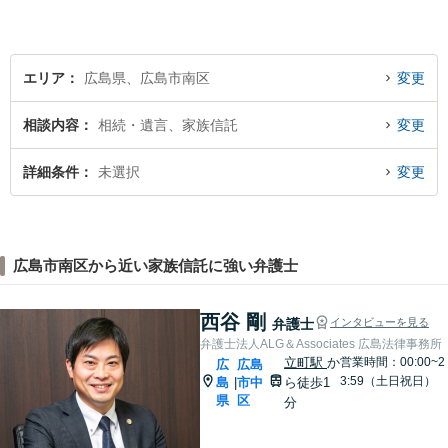
エリア
広島県、広島市南区
変更
相談内容
相続・遺言、家族信託
変更
詳細条件
未選択
変更
広島市南区から近い家族信託に強い弁護士
西谷 剛
弁護士
インタビューを見る
弁護士法人ALG＆Associates 広島法律事務所
立町駅
か
営業時間：00:00~2
広
広島
3:59（土日祝日）
島
市中
ら徒歩1
|
県
区
分