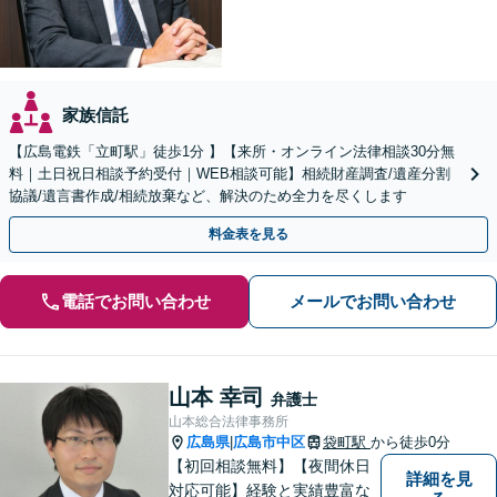
家族信託
【広島電鉄「立町駅」徒歩1分 】【来所・オンライン法律相談30分無
料｜土日祝日相談予約受付｜WEB相談可能】相続財産調査/遺産分割
協議/遺言書作成/相続放棄など、解決のため全力を尽くします
料金表を見る
電話でお問い合わせ
メールでお問い合わせ
山本 幸司
弁護士
山本総合法律事務所
広島県
広島市中区
袋町駅
から徒歩0分
|
【初回相談無料】【夜間休日
詳細を見
対応可能】経験と実績豊富な