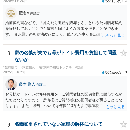
2020年1月20日
役にたった
2
匿名A
弁護士
婚前契約書などで、「死んだら遺産を贈与する」という死因贈与契約
を締結しておくことでも遺言と同じような効果を得ることができま
す。 また最近の相続法改正により、残された妻が死ぬまで家に住み続
けられる権利として「配偶者居住権」という制度が設けられましたの
で、その制度を活用する方法も考えられます。 もし契約書の作成まで
視野に入れておられる場合は、お近くの弁護士、できれば相続に強い
8
家の名義が夫でも母がトイレ費用を負担して問題
弁護士にご相談なさるとよいでしょう。
ないか
#生前贈与
#家族信託
#家族間の相続トラブル
#協議
2025年8月23日
役にたった
1
藤本 顯人
弁護士
お母様が、トイレの修繕費用を、ご質問者様の配偶者様に贈与するか
たちとなりますので、所有権はご質問者様の配偶者様が得ることにな
ります。 また、贈与については年間110万円まで非課税であり、トイ
レの修繕費であればこの枠内に収まると思います。
9
名義変更されていない家屋の解体について