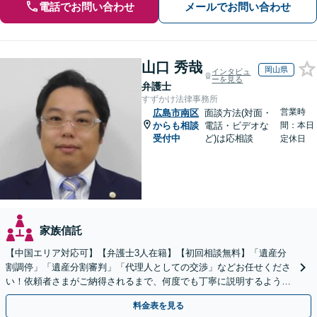
電話でお問い合わせ
メールでお問い合わせ
山口 秀哉
岡山県
インタビュ
ーを見る
弁護士
すずかけ法律事務所
営業時
広島市南区
面談方法(対面・
からも相談
電話・ビデオな
間：本日
受付中
ど)は応相談
定休日
家族信託
【中国エリア対応可】【弁護士3人在籍】【初回相談無料】「遺産分
割調停」「遺産分割審判」「代理人としての交渉」などお任せくださ
い！依頼者さまがご納得されるまで、何度でも丁寧に説明するよう心
掛けています【土日祝／夜間対応可】【当日／電話相談可】
料金表を見る