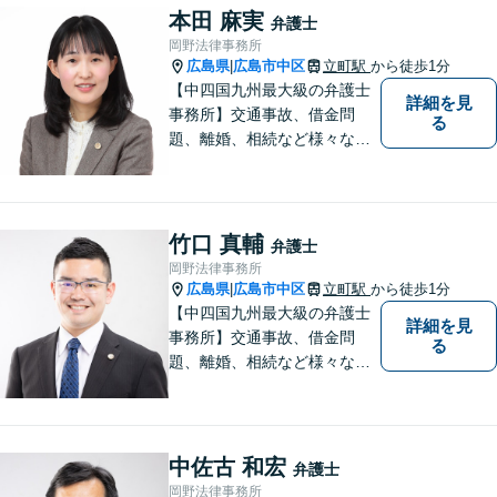
い！
本田 麻実
弁護士
岡野法律事務所
広島県
広島市中区
立町駅
から徒歩1分
|
【中四国九州最大級の弁護士
詳細を見
事務所】交通事故、借金問
る
題、離婚、相続など様々な問
題について、「何度でも無
料」の相談を行っています！
まずはお気軽にご相談くださ
い！
竹口 真輔
弁護士
岡野法律事務所
広島県
広島市中区
立町駅
から徒歩1分
|
【中四国九州最大級の弁護士
詳細を見
事務所】交通事故、借金問
る
題、離婚、相続など様々な問
題について、「何度でも無
料」の相談を行っています！
まずはお気軽にご相談くださ
い！
中佐古 和宏
弁護士
岡野法律事務所