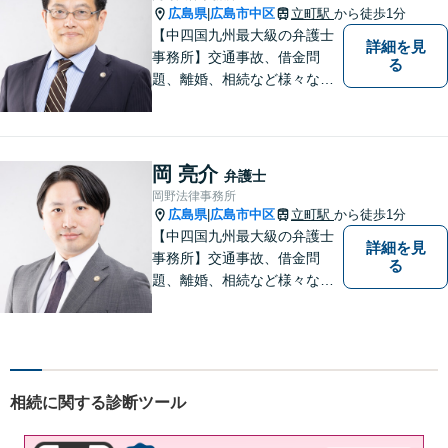
広島県
広島市中区
立町駅
から徒歩1分
|
【中四国九州最大級の弁護士
詳細を見
事務所】交通事故、借金問
る
題、離婚、相続など様々な問
題について、「何度でも無
料」の相談を行っています！
まずはお気軽にご相談くださ
い！
岡 亮介
弁護士
岡野法律事務所
広島県
広島市中区
立町駅
から徒歩1分
|
【中四国九州最大級の弁護士
詳細を見
事務所】交通事故、借金問
る
題、離婚、相続など様々な問
題について、「何度でも無
料」の相談を行っています！
まずはお気軽にご相談くださ
い！
相続に関する診断ツール