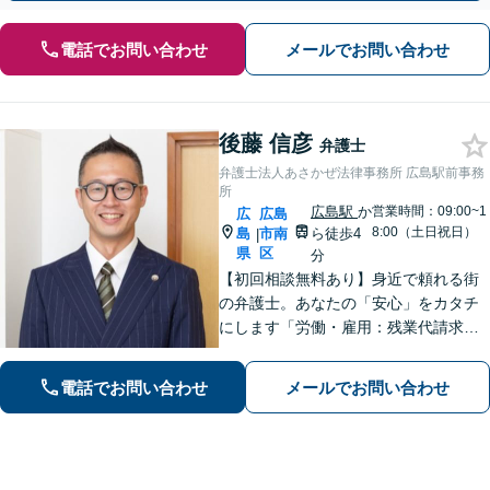
電話でお問い合わせ
メールでお問い合わせ
後藤 信彦
弁護士
弁護士法人あさかぜ法律事務所 広島駅前事務
所
広島駅
か
営業時間：09:00~1
広
広島
8:00（土日祝日）
島
市南
ら徒歩4
|
県
区
分
【初回相談無料あり】身近で頼れる街
の弁護士。あなたの「安心」をカタチ
にします「労働・雇用：残業代請求、
不当解雇、労災など、労働者側の対応
実績が豊富」「不動産：不動産を相続
電話でお問い合わせ
メールでお問い合わせ
すべきか、放棄すべきか冷静に判断で
きるようサポートいたします」【広島
駅４分】