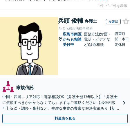
1件中 1-1件を表示
兵頭 俊輔
弁護士
愛媛県
きぼう綜合法律事務所
営業時
広島市南区
面談方法(対面・
からも相談
電話・ビデオな
間：本日
受付中
ど)は応相談
定休日
家族信託
中国・四国エリア対応！電話相談OK【弁護士歴17年以上】「弁護士
に依頼すべきかわからなくても」まずはご連絡ください【出張相談
可】訴訟・調停・審判など、複雑な事案の豊富な解決実績あり【初回
相談無料】初回面談のみで解決できるケースもあります
料金表を見る