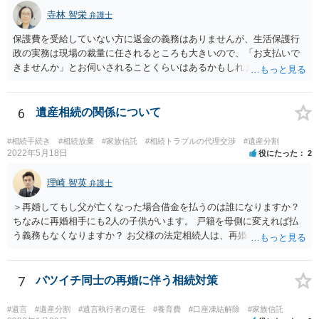
寺林 智栄
弁護士
保護費を受給していない方に返金の義務はありませんが、生活保護行
政の実務は現場の裁量に任されるところも大きいので、「お支払いで
きませんか」とお伺いされることくらいはあるかもしれません。 通報
するかどうかは、あなたとお父さんの妹さんとの関係などを総合的に
考えてご判断いただくのが良いと思います。
6
遺産相続の関係について
#相続手続き
#相続放棄
#家族信託
#相続トラブルの代理交渉
#遺産分割
2022年5月18日
役にたった
2
理崎 智英
弁護士
＞再婚してもし父が亡くなった場合借金を払うのは誰になりますか？
ちなみに再婚相手にも2人の子供がいます。 戸籍を母側に変えれば払
う義務もなくなりますか？ お父様の法定相続人は、再婚相手とご相談
者様なので、お父様の借金はご相談者様も相続することになります。
戸籍がどこにあるのかは関係ありません。 ただし、お父様が亡くなっ
たことを知ってから３か月以内に家庭裁判所にて「相続放棄」の手続
7
バツイチ同士の再婚に伴う相続対策
をすれば、ご相談者様はお父様の借金は相続しません。
#遺言
#遺産分割
#遺言執行者の選任
#養育費
#口座凍結解除
#家族信託