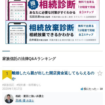
家族信託の法律Q&Aランキング
1
離婚したら親が出した開店資金返してもらえるの
か
#家族信託
#契約書・借用書なし
2020年7月17日
役にたった
18
相続・遺言に強い弁護士
髙橋 優
弁護士