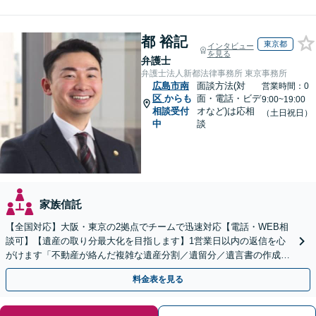
都 裕記
東京都
インタビュー
を見る
弁護士
弁護士法人新都法律事務所 東京事務所
広島市南
面談方法(対
営業時間：0
区
からも
面・電話・ビデ
9:00~19:00
相談受付
オなど)は応相
（土日祝日）
中
談
家族信託
【全国対応】大阪・東京の2拠点でチームで迅速対応【電話・WEB相
談可】【遺産の取り分最大化を目指します】1営業日以内の返信を心
がけます「不動産が絡んだ複雑な遺産分割／遺留分／遺言書の作成・
執行／事業承継など、お任せください」【休日相談あり】
料金表を見る