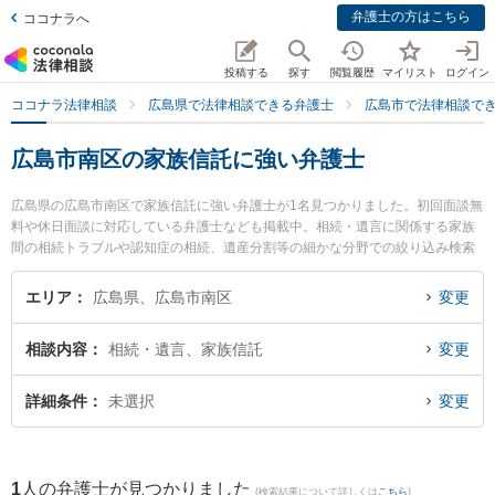
弁護士の方はこちら
ココナラへ
投稿する
探す
閲覧履歴
マイリスト
ログイン
ココナラ法律相談
広島県で法律相談できる弁護士
広島市で法律相談で
広島市南区の家族信託に強い弁護士
広島県の広島市南区で家族信託に強い弁護士が1名見つかりました。初回面談無
料や休日面談に対応している弁護士なども掲載中。相続・遺言に関係する家族
間の相続トラブルや認知症の相続、遺産分割等の細かな分野での絞り込み検索
もでき便利です。特に弁護士法人あさかぜ法律事務所 広島駅前事務所の後藤 信
彦弁護士のプロフィール情報や弁護士費用、強みなどが注目されています。
エリア
広島県、広島市南区
変更
『広島市南区で土日や夜間に発生した家族信託のトラブルを今すぐに弁護士に
相談したい』『家族信託のトラブル解決の実績豊富な近くの弁護士を検索した
相談内容
相続・遺言、家族信託
変更
い』『初回相談無料で家族信託を法律相談できる広島市南区内の弁護士に相談
予約したい』などでお困りの相談者さんにおすすめです。
詳細条件
未選択
変更
1
人の弁護士が見つかりました
(検索結果について詳しくは
こちら
)