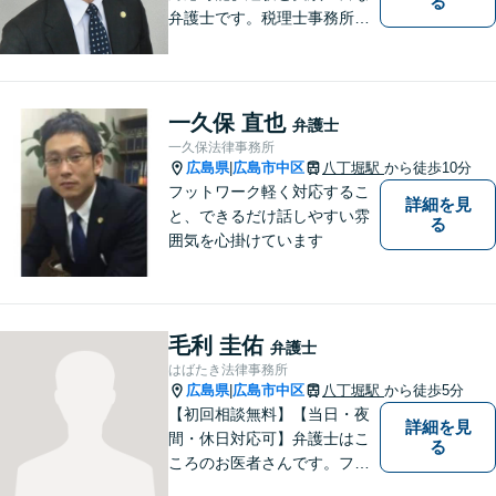
る
弁護士です。税理士事務所と
協働し、税務面も踏まえた対
応をいたします。困っている
方を助けることが弁護士とし
ての一番の喜びです。依頼者
一久保 直也
弁護士
の方の気持ちに寄り添い誠実
一久保法律事務所
に対応することを心がけてい
広島県
広島市中区
八丁堀駅
から徒歩10分
|
ます。
フットワーク軽く対応するこ
詳細を見
と、できるだけ話しやすい雰
る
囲気を心掛けています
毛利 圭佑
弁護士
はばたき法律事務所
広島県
広島市中区
八丁堀駅
から徒歩5分
|
【初回相談無料】【当日・夜
詳細を見
間・休日対応可】弁護士はこ
る
ころのお医者さんです。フッ
トワークの軽い弁護士が、あ