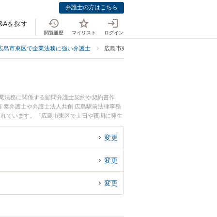
弁護士の方はこちら
&Aを探す
閲覧履歴
マイリスト
ログイン
広島市東区で企業法務に強い弁護士
広島市東区でIT業界に強い弁護士
企業法務に関係する顧問弁護士契約や契約書作
 泰弁護士や弁護士法人共創 広島駅前法律事務
されています。『広島市東区で土日や夜間に発生
談無料でIT業界を法律相談できる広島市東区内
変更
変更
変更