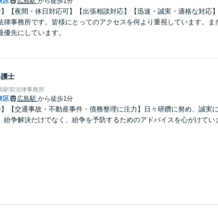
東区
広島駅
から徒歩1分
分】【夜間・休日対応可】【出張相談対応】【迅速・誠実・適格な対応
法律事務所です。皆様にとってのアクセスを何より重視しています。ま
最優先にしています。
弁護士
島駅前法律事務所
東区
広島駅
から徒歩1分
分】【交通事故・不動産事件・債務整理に注力】日々研鑽に努め、誠実
。紛争解決だけでなく、紛争を予防するためのアドバイスを心がけてい