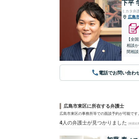
下平 
ミカタ弁
広島
【全国
相談か
間相談
電話でお問い合わ
広島市東区に所在する弁護士
広島市東区の事務所等での面談予約が可能です
4
人の弁護士が見つかりました
(検索結