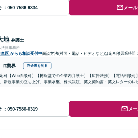
せ
メール
大地
弁護士
ル法律事務所
市東区
からも相談受付中
面談方法(対面・電話・ビデオなど)は応相談
営業時間：1
IT業界
料金表を見る
応可【Web面談可】【博報堂での企業内弁護士】【広告法務】【電話相談可】Yo
、新規事業の立ち上げ、事業承継、株式譲渡、英文契約書・英文レターのレ
せ
メー