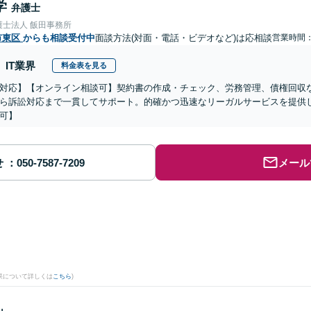
学
弁護士
護士法人 飯田事務所
市東区
からも相談受付中
面談方法(対面・電話・ビデオなど)は応相談
営業時間：0
IT業界
料金表を見る
対応】【オンライン相談可】契約書の作成・チェック、労務管理、債権回収
ら訴訟対応まで一貫してサポート。的確かつ迅速なリーガルサービスを提供
可】
せ
メール
。
果について詳しくは
こちら
)