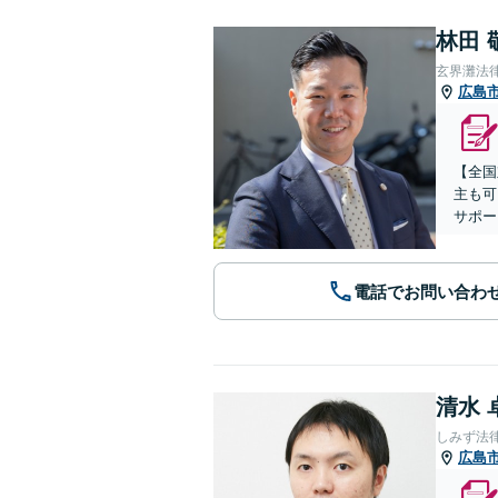
林田 
玄界灘法
広島
【全国
主も可
サポー
電話でお問い合わ
清水 
しみず法
広島