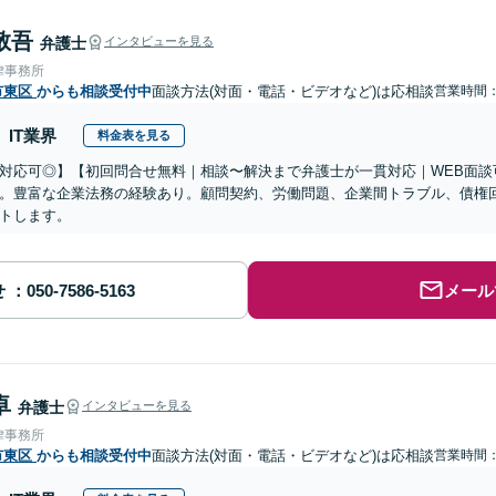
敬吾
弁護士
インタビューを見る
律事務所
市東区
からも相談受付中
面談方法(対面・電話・ビデオなど)は応相談
営業時間：0
IT業界
料金表を見る
対応可◎】【初回問合せ無料｜相談〜解決まで弁護士が一貫対応｜WEB面談
。豊富な企業法務の経験あり。顧問契約、労働問題、企業間トラブル、債権
トします。
せ
メール
卓
弁護士
インタビューを見る
律事務所
市東区
からも相談受付中
面談方法(対面・電話・ビデオなど)は応相談
営業時間：1