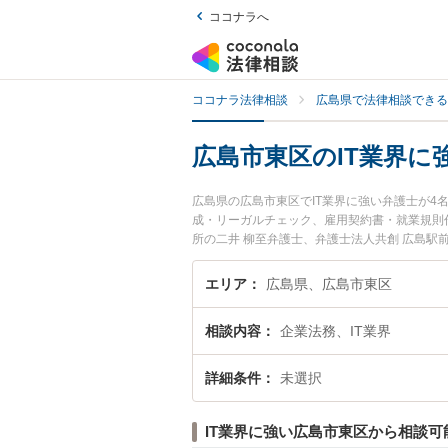
ココナラへ
ココナラ法律相談
広島県で法律相談できる
広島市東区のIT業界に
広島県の広島市東区でIT業界に強い弁護士が
成・リーガルチェック、雇用契約書・就業規則
所の二井 柳至弁護士、弁護士法人共創 広島
したIT業界のトラブルを今すぐに弁護士に相談
の弁護士に相談予約したい』などでお困りの相
エリア
広島県、広島市東区
相談内容
企業法務、IT業界
詳細条件
未選択
IT業界に強い広島市東区から相談可