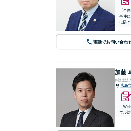
【全国
事件に
に防ぐ
電話でお問い合わ
加藤 
弁護士法
広島
【WE
ブル対