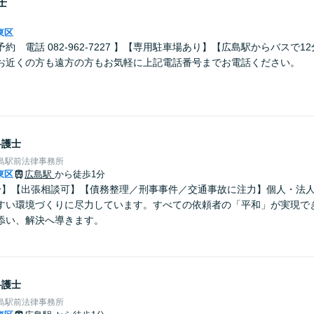
士
東区
約 電話 082-962-7227 】【専用駐車場あり】【広島駅からバスで1
お近くの方も遠方の方もお気軽に上記電話番号までお電話ください。
弁護士
島駅前法律事務所
東区
広島駅
から徒歩1分
分】【出張相談可】【債務整理／刑事事件／交通事故に注力】個人・法
すい環境づくりに尽力しています。すべての依頼者の「平和」が実現で
添い、解決へ導きます。
弁護士
島駅前法律事務所