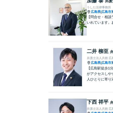
加藤 泰
弁護
うした法律事務所
広島県
広島市
|
【問合せ・相談予
いれています。
二井 柳至
弁護士法人共創 広
広島県
広島市
|
【広島駅徒歩1
がアクセスしや
人ひとりに寄り
下西 祥平
弁護士法人共創 広