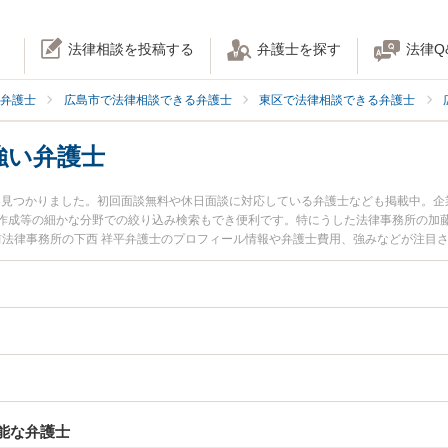
法律相談を投稿する
弁護士を探す
法律Q
弁護士
広島市で法律相談できる弁護士
東区で法律相談できる弁護士
強い弁護士
4名見つかりました。初回面談無料や休日面談に対応している弁護士なども掲載中。
作成等の細かな分野での絞り込み検索もでき便利です。特にうした法律事務所の加藤
駅前法律事務所の下西 祥平弁護士のプロフィール情報や弁護士費用、強みなどが注目
したい』『IT業界のトラブル解決の実績豊富な近くの弁護士を検索したい』『初回相
談者さんにおすすめです。
能な弁護士