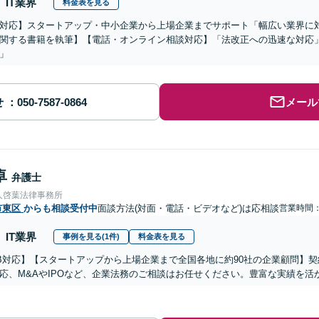
IT業界
料金表を見る
対応】スタートアップ・中小企業から上場企業までサポート「幅広い業界に
関する書籍を執筆】【電話・オンライン相談対応】「法改正への迅速な対応
」
せ
メール
卓
弁護士
人啓葉法律事務所
市東区
からも相談受付中
面談方法(対面・電話・ビデオなど)は応相談
営業時間：0
IT業界
事例を見る(1件)
料金表を見る
B対応】【スタートアップから上場企業まで全国各地に約90社の企業顧問】
応、M&AやIPOなど、企業法務のご相談はお任せください。豊富な実績を