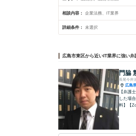
相談内容
企業法務、IT業界
詳細条件
未選択
広島市東区から近いIT業界に強い弁
門脇 
長尾今井
広島
【弁護士
した場合
料】【Z