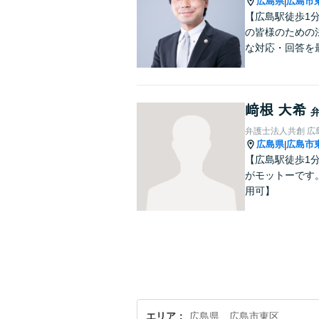
広島県
広島市
|
【広島駅徒歩1
の皆様のための
な対応・回答を
﨑根 大希
弁護士法人共創 広
広島県
広島市
|
【広島駅徒歩1
がモットーです
用可】
エリア
広島県、広島市東区