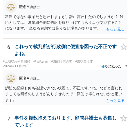
匿名A
弁護士
科料ではない事案だと思われますが、誰に言われたのでしょうか？ 対
応としては、漁業組合側に告訴を取り下げてもらうよう交渉すること
になります。 単なる宥恕では足りない場合があります。
6
これって裁判所が行政側に便宜を図った不正です
よね。
#土地収用や再開発
#行政訴訟
#国家賠償請求
#国や自治体
2024年11月29日
役にたった
2
匿名A
弁護士
訴訟の記録も何も確認できない状況で、不正ですよね、などと言われ
ましても回答のしようがありませんので、回答は得られないかと思い
ます。
7
事件を複数抱えております、顧問弁護士も募集し
ています