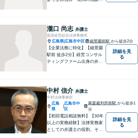
可】明日のステージに進むお
手伝いをします。相続・遺
言・後見、離婚問題、債務整
理・破産、労働問題、企業法
瀧口 尚志
弁護士
務、交通事故、刑事事件、行
坂田経営綜合法律事務所
政事件など。
広島県
広島市中区
縮景園前駅
から徒歩2分
|
【企業法務に特化】【縮景園
詳細を見
駅前 徒歩2分】経営コンサル
る
ティングファーム出身の弁護
士在籍。契約交渉・消費者法
に尽力。これまでの経験と知
見を活かし、課題を乗り越
え、大きく成長できるような
中村 信介
弁護士
企業づくりをお手伝いいたし
中村法律事務所
ます。【24時間メール受付】
家庭裁判所前駅
から徒歩1
広島
広島市中
|
県
区
分
【初回電話相談無料】【30年
詳細を見
以上の実務経験】法律実務家
る
としての弁護士の役割。それ
は紛争の適正な解決である。