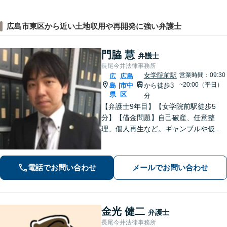
広島市東区から近い土地収用や再開発に強い弁護士
門脇 慧
弁護士
長尾今井法律事務所
女学院前駅
営業時間：09:30
広
広島
~20:00（平日）
島
市中
から徒歩3
|
県
区
分
【弁護士9年目】【女学院前駅徒歩5
分】【借金問題】自己破産、任意整
理、個人再生など。ギャンブルや仮想
通貨で破産した場合もご相談ください
【交通事故】後遺症の認定、賠償金額
などご相談ください【夜間土日祝相談
電話でお問い合わせ
メールでお問い合わせ
可】【初回相談無料】【Zoom面談可】
金光 健二
弁護士
長尾今井法律事務所