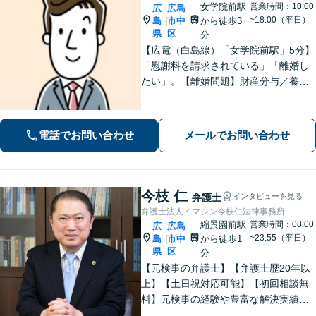
女学院前駅
営業時間：10:00
広
広島
~18:00（平日）
島
市中
から徒歩3
|
県
区
分
【広電（白島線）「女学院前駅」5分】
「慰謝料を請求されている」「離婚し
たい」。【離婚問題】財産分与／養育
費／婚姻費用／不貞慰謝料など。遺産
分割協議、遺言書作成、遺留分侵害額
請求など【相続・遺言】料金は明確に
電話でお問い合わせ
メールでお問い合わせ
細かく設定【初回相談無料】
今枝 仁
弁護士
インタビューを見る
弁護士法人イマジン今枝仁法律事務所
縮景園前駅
営業時間：08:00
広
広島
~23:55（平日）
島
市中
から徒歩1
|
県
区
分
【元検事の弁護士】【弁護士歴20年以
上】【土日祝対応可能】【初回相談無
料】元検事の経験や豊富な解決実績を
活かし、さまざまなトラブルのご相談