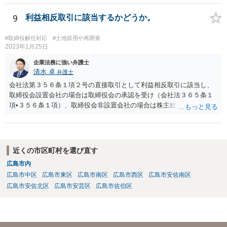
所に申し立てることができます（ただし、相当程度の予納金がかかり
ます）。 相続放棄の有無の照会、相続人調査、相続財産管理人の選任
9
利益相反取引に該当するかどうか。
など採りうる手段について弁護士にご相談されてはいかがでしょう
か。
#取締役解任対応
#土地収用や再開発
2023年1月25日
企業法務に強い弁護士
清水 卓
弁護士
会社法第３５６条１項２号の直接取引として利益相反取引に該当し、
取締役会設置会社の場合は取締役会の承認を受け（会社法３６５条１
項•３５６条１項）、取締役会非設置会社の場合は株主総会の承認を受
ける必要があります（会社法第３５６条１項）。 【参考】 （競業及び
利益相反取引の制限） 第三百五十六条 取締役は、次に掲げる場合に
は、株主総会において、当該取引につき重要な事実を開示し、その承
認を受けなければならない。 一 取締役が自己又は第三者のために株
近くの市区町村を選び直す
式会社の事業の部類に属する取引をしようとするとき。 二 取締役が
広島市内
自己又は第三者のために株式会社と取引をしようとするとき。 三 株
広島市中区
広島市東区
広島市南区
広島市西区
広島市安佐南区
式会社が取締役の債務を保証することその他取締役以外の者との間に
おいて株式会社と当該取締役との利益が相反する取引をしようとする
広島市安佐北区
広島市安芸区
広島市佐伯区
とき。 （競業及び取締役会設置会社との取引等の制限） 第三百六十五
条 取締役会設置会社における第三百五十六条の規定の適用について
は、同条第一項中「株主総会」とあるのは、「取締役会」とする。
２ 取締役会設置会社においては、第三百五十六条第一項各号の取引