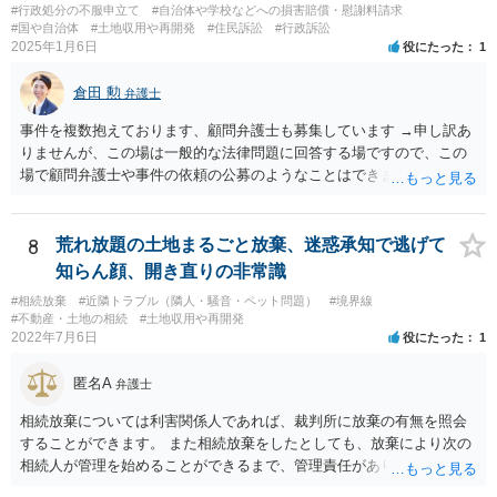
#行政処分の不服申立て
#自治体や学校などへの損害賠償・慰謝料請求
#国や自治体
#土地収用や再開発
#住民訴訟
#行政訴訟
2025年1月6日
役にたった
1
倉田 勲
弁護士
事件を複数抱えております、顧問弁護士も募集しています →申し訳あ
りませんが、この場は一般的な法律問題に回答する場ですので、この
場で顧問弁護士や事件の依頼の公募のようなことはできません。 顧問
弁護士や事件処理の依頼をしたいということでしたら、ココナラ法律
相談の弁護士検索で検索の上、個別にお問い合わせください。
8
荒れ放題の土地まるごと放棄、迷惑承知で逃げて
知らん顔、開き直りの非常識
#相続放棄
#近隣トラブル（隣人・騒音・ペット問題）
#境界線
#不動産・土地の相続
#土地収用や再開発
2022年7月6日
役にたった
1
匿名A
弁護士
相続放棄については利害関係人であれば、裁判所に放棄の有無を照会
することができます。 また相続放棄をしたとしても、放棄により次の
相続人が管理を始めることができるまで、管理責任があります。 相続
人がいなければ利害関係人は相続財産管理人を選任するよう家庭裁判