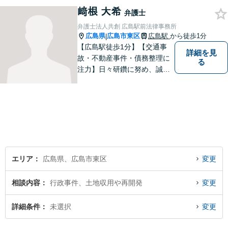
しています。すべての依頼者
﨑根 大希
の「平和」が実現できるよ
弁護士
う、依頼者一人ひとりに寄り
弁護士法人共創 広島駅前法律事務所
添い、解決へ導きます。
広島県
広島市東区
広島駅
から徒歩1分
|
【広島駅徒歩1分】【交通事
詳細を見
故・不動産事件・債務整理に
る
注力】日々研鑽に努め、誠実
に執務を遂行することがモッ
トーです。紛争解決だけでな
く、紛争を予防するためのア
ドバイスを心がけています。
【法テラス利用可】
エリア
広島県、広島市東区
変更
相談内容
行政事件、土地収用や再開発
変更
詳細条件
未選択
変更