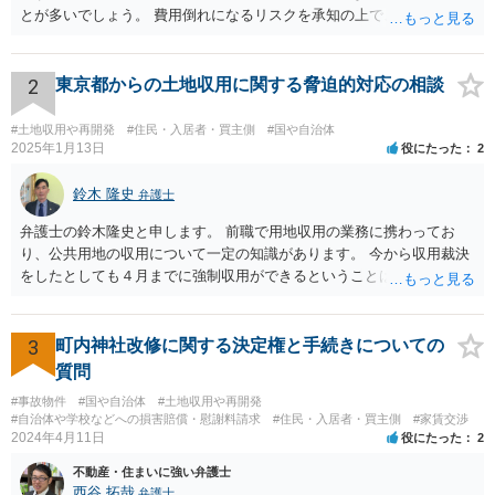
とが多いでしょう。 費用倒れになるリスクを承知の上で、やるだけや
ってみるかどうかという側面が強いかと思われます。
2
東京都からの土地収用に関する脅迫的対応の相談
#土地収用や再開発
#住民・入居者・買主側
#国や自治体
2025年1月13日
役にたった
2
鈴木 隆史
弁護士
弁護士の鈴木隆史と申します。 前職で用地収用の業務に携わってお
り、公共用地の収用について一定の知識があります。 今から収用裁決
をしたとしても４月までに強制収用ができるということは考え難く、
交渉は可能ではないかと思います。 詳細のご相談についてはココナラ
法律相談のポータルサイトからお電話やメールをいただければと思い
ます。
3
町内神社改修に関する決定権と手続きについての
質問
#事故物件
#国や自治体
#土地収用や再開発
#自治体や学校などへの損害賠償・慰謝料請求
#住民・入居者・買主側
#家賃交渉
2024年4月11日
役にたった
2
不動産・住まいに強い弁護士
西谷 拓哉
弁護士