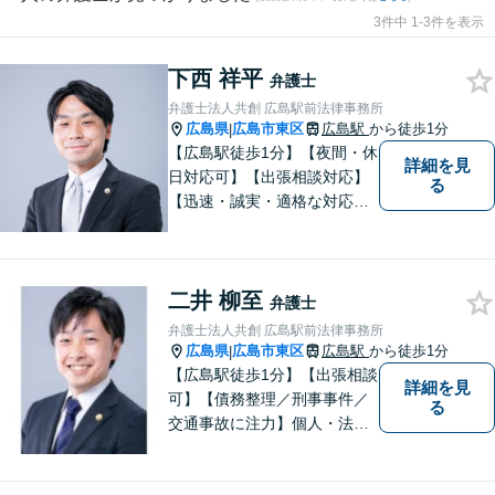
3件中 1-3件を表示
下西 祥平
弁護士
弁護士法人共創 広島駅前法律事務所
広島県
広島市東区
広島駅
から徒歩1分
|
【広島駅徒歩1分】【夜間・休
詳細を見
日対応可】【出張相談対応】
る
【迅速・誠実・適格な対応】
弊事務所は、依頼者の皆様の
ための法律事務所です。皆様
にとってのアクセスを何より
二井 柳至
重視しています。また、弊事
弁護士
務所は迅速な対応・回答を最
弁護士法人共創 広島駅前法律事務所
優先にしています。
広島県
広島市東区
広島駅
から徒歩1分
|
【広島駅徒歩1分】【出張相談
詳細を見
可】【債務整理／刑事事件／
る
交通事故に注力】個人・法人
どちらも可◎依頼者がアクセ
スしやすい環境づくりに尽力