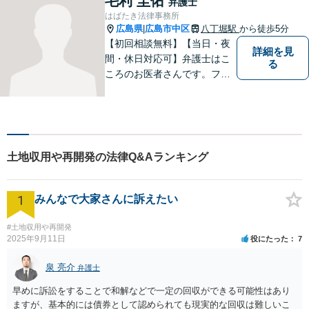
毛利 圭佑
弁護士
はばたき法律事務所
広島県
広島市中区
八丁堀駅
から徒歩5分
|
【初回相談無料】【当日・夜
詳細を見
間・休日対応可】弁護士はこ
る
ころのお医者さんです。フッ
トワークの軽い弁護士が、あ
なたのお悩みをじっくり丁寧
にお聞きします。
土地収用や再開発の法律Q&Aランキング
1
みんなで大家さんに訴えたい
#土地収用や再開発
2025年9月11日
役にたった
7
泉 亮介
弁護士
早めに訴訟をすることで和解などで一定の回収ができる可能性はあり
ますが、基本的には債券として認められても現実的な回収は難しいこ