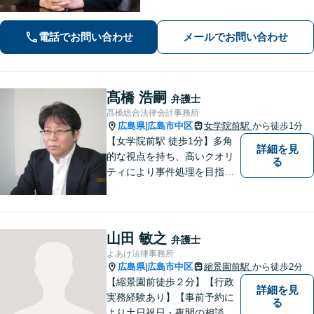
に的確に対応します。【必ず成功す
る】という【強い信念】をもって強気
電話でお問い合わせ
メールでお問い合わせ
で解決にあたります。
髙橋 浩嗣
弁護士
髙橋総合法律会計事務所
広島県
広島市中区
女学院前駅
から徒歩1分
|
【女学院前駅 徒歩1分】多角
詳細を見
的な視点を持ち、高いクオリ
る
ティにより事件処理を目指し
ます。
山田 敏之
弁護士
よあけ法律事務所
広島県
広島市中区
縮景園前駅
から徒歩2分
|
【縮景園前徒歩２分】【行政
詳細を見
実務経験あり】【事前予約に
る
より土日祝日・夜間の相談