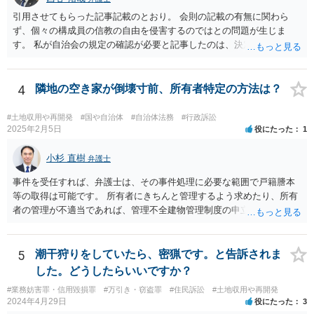
引用させてもらった記事記載のとおり。 会則の記載の有無に関わら
ず、個々の構成員の信教の自由を侵害するのではとの問題が生じま
す。 私が自治会の規定の確認が必要と記事したのは、決定権の話では
なく、自治会と神社の関係性や、そもそもいかなる根拠・趣旨で神社
の積立金なるものを集めているのたのかという始まりの点から背景事
情が不明なためです。
4
隣地の空き家が倒壊寸前、所有者特定の方法は？
#土地収用や再開発
#国や自治体
#自治体法務
#行政訴訟
2025年2月5日
役にたった
1
小杉 直樹
弁護士
事件を受任すれば、弁護士は、その事件処理に必要な範囲で戸籍謄本
等の取得は可能です。 所有者にきちんと管理するよう求めたり、所有
者の管理が不適当であれば、管理不全建物管理制度の申立ても検討で
きます。
5
潮干狩りをしていたら、密猟です。と告訴されま
した。どうしたらいいですか？
#業務妨害罪・信用毀損罪
#万引き・窃盗罪
#住民訴訟
#土地収用や再開発
2024年4月29日
役にたった
3