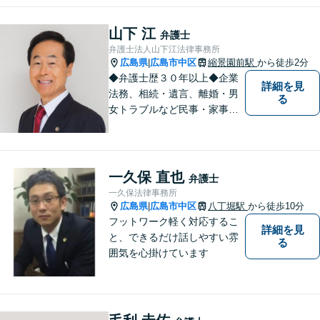
そのために弁護士は、法的に
トラブルをかかえた組織また
山下 江
弁護士
は人と一定の距離を保ちなが
弁護士法人山下江法律事務所
ら、できるだけ納得のいく解
広島県
広島市中区
縮景園前駅
から徒歩2分
|
決を導き出さなければならな
◆弁護士歴３０年以上◆企業
詳細を見
い。
法務、相続・遺言、離婚・男
る
女トラブルなど民事・家事事
件全般、刑事弁護などお任せ
ください！◆縮景園前駅徒歩1
分◆月曜夜間／土曜相談可◆
電話／オンライン相談可◆相
一久保 直也
弁護士
談実績39,000件以上（事務所
一久保法律事務所
総数）
広島県
広島市中区
八丁堀駅
から徒歩10分
|
フットワーク軽く対応するこ
詳細を見
と、できるだけ話しやすい雰
る
囲気を心掛けています