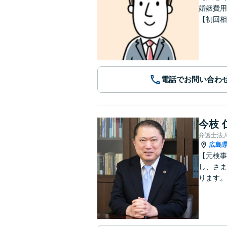
婚姻費用
【初回相
電話でお問い合わ
今枝 
弁護士法
広島
【元検事
し、さま
ります。