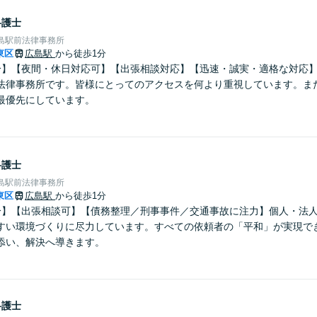
弁護士
島駅前法律事務所
東区
広島駅
から徒歩1分
分】【夜間・休日対応可】【出張相談対応】【迅速・誠実・適格な対応
法律事務所です。皆様にとってのアクセスを何より重視しています。ま
最優先にしています。
弁護士
島駅前法律事務所
東区
広島駅
から徒歩1分
分】【出張相談可】【債務整理／刑事事件／交通事故に注力】個人・法
すい環境づくりに尽力しています。すべての依頼者の「平和」が実現で
添い、解決へ導きます。
弁護士