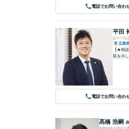
電話でお問い合わ
平田 
おりづる
広島
【★相談
筋を示
電話でお問い合わ
髙橋 浩嗣
髙橋総合法律会計