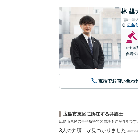
林 雄
弁護士法
広島
⭐️全
係者の
電話でお問い合わ
広島市東区に所在する弁護士
広島市東区の事務所等での面談予約が可能です
3
人の弁護士が見つかりました
(検索結