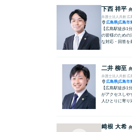
下西 祥平
弁護士法人共創 広
広島県
広島市
|
【広島駅徒歩1
の皆様のための
な対応・回答を
二井 柳至
弁護士法人共創 広
広島県
広島市
|
【広島駅徒歩1
がアクセスしや
人ひとりに寄り
﨑根 大希