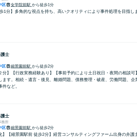
中区
女学院前駅
から徒歩1分
徒歩1分】多角的な視点を持ち、高いクオリティにより事件処理を目指し
弁護士
中区
縮景園前駅
から徒歩2分
２分】【行政実務経験あり】【事前予約により土日祝日・夜間の相談可
します。相続・遺言・後見、離婚問題、債務整理・破産、労働問題、企
事件など。
弁護士
事務所
中区
縮景園前駅
から徒歩2分
化】【縮景園駅前 徒歩2分】経営コンサルティングファーム出身の弁護