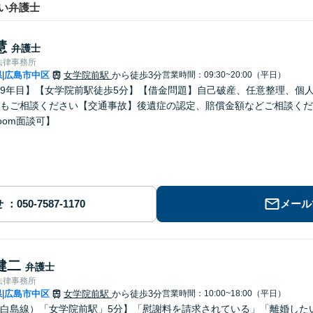
い弁護士
慧
弁護士
法律事務所
県
広島市中区
女学院前駅
から徒歩3分
営業時間：09:30~20:00（平日）
|
9年目】【女学院前駅徒歩5分】【借金問題】自己破産、任意整理、個
もご相談ください【交通事故】後遺症の認定、賠償金額などご相談くだ
oom面談可】
せ
メール
健二
弁護士
法律事務所
県
広島市中区
女学院前駅
から徒歩3分
営業時間：10:00~18:00（平日）
|
白島線）「女学院前駅」5分】「慰謝料を請求されている」「離婚した