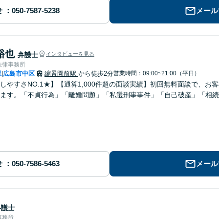
せ
メール
裕也
弁護士
インタビューを見る
法律事務所
県
広島市中区
縮景園前駅
から徒歩2分
営業時間：09:00~21:00（平日）
|
しやすさNO.1★】【通算1,000件超の面談実績】初回無料面談で、
します。「不貞行為」「離婚問題」「私選刑事事件」「自己破産」「相続
せ
メール
弁護士
事務所