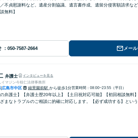
／不貞慰謝料など。遺産分割協議、遺言書作成、遺留分侵害額請求など
談無料】
せ
メール
仁
弁護士
インタビューを見る
人イマジン今枝仁法律事務所
県
広島市中区
縮景園前駅
から徒歩1分
営業時間：08:00~23:55（平日）
|
の弁護士】【弁護士歴20年以上】【土日祝対応可能】【初回相談無料
ざまなトラブルのご相談に的確に対応します。【必ず成功する】という