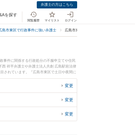
弁護士の方はこちら
&Aを探す
閲覧履歴
マイリスト
ログイン
広島市東区で行政事件に強い弁護士
広島市東区で自治体法務に強い弁護士
行政事件に関係する行政処分の不服申立てや住民
西 祥平弁護士や弁護士法人共創 広島駅前法律
注目されています。『広島市東区で土日や夜間に
たい』『初回相談無料で自治体法務を法律相談で
変更
変更
変更