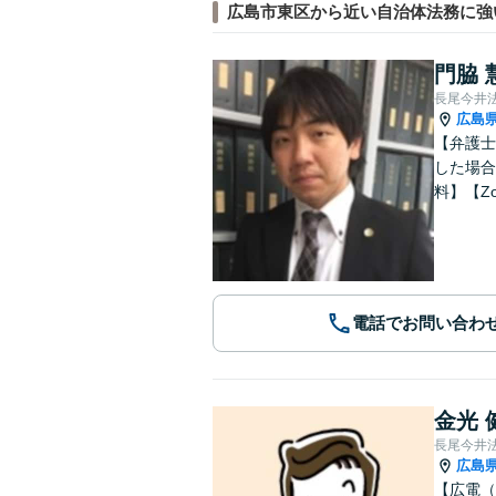
広島市東区から近い自治体法務に強
門脇 
長尾今井
広島
【弁護士
した場合
料】【Z
電話でお問い合わ
金光 
長尾今井
広島
【広電（