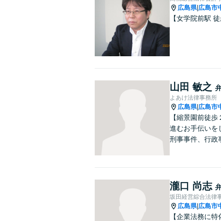
広島県
広島市
|
【女学院前駅 
山田 敏之
よあけ法律事務所
広島県
広島市
|
【縮景園前徒歩
進むお手伝いを
刑事事件、行政
瀧口 尚志
坂田経営綜合法律
広島県
広島市
|
【企業法務に特