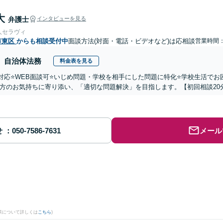
大
弁護士
インタビューを見る
人セラヴィ
市東区
からも相談受付中
面談方法(対面・電話・ビデオなど)は応相談
営業時間：0
自治体法務
料金表を見る
国対応⭐️WEB面談可⭐️いじめ問題・学校を相手にした問題に特化⭐️学校生活
方のお気持ちに寄り添い、「適切な問題解決」を目指します。【初回相談20
せ
メール
。
果について詳しくは
こちら
)