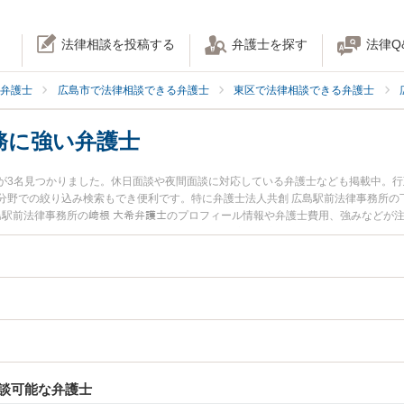
法律相談を投稿する
弁護士を探す
法律Q
弁護士
広島市で法律相談できる弁護士
東区で法律相談できる弁護士
務に強い弁護士
が3名見つかりました。休日面談や夜間面談に対応している弁護士なども掲載中。
分野での絞り込み検索もでき便利です。特に弁護士法人共創 広島駅前法律事務所の下
広島駅前法律事務所の﨑根 大希弁護士のプロフィール情報や弁護士費用、強みなどが
士に相談したい』『自治体法務のトラブル解決の実績豊富な近くの弁護士を検索し
などでお困りの相談者さんにおすすめです。
談可能な弁護士