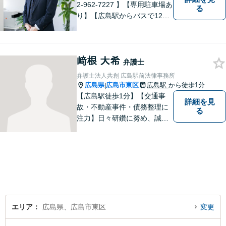
2-962-7227 】【専用駐車場あ
る
り】【広島駅からバスで12
分】 相続事件に力をいれてい
ます。お近くの方も遠方の方
もお気軽に上記電話番号まで
﨑根 大希
お電話ください。
弁護士
弁護士法人共創 広島駅前法律事務所
広島県
広島市東区
広島駅
から徒歩1分
|
【広島駅徒歩1分】【交通事
詳細を見
故・不動産事件・債務整理に
る
注力】日々研鑽に努め、誠実
に執務を遂行することがモッ
トーです。紛争解決だけでな
く、紛争を予防するためのア
ドバイスを心がけています。
【法テラス利用可】
エリア
広島県、広島市東区
変更