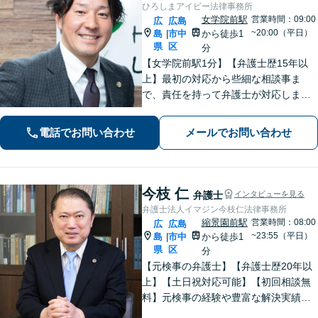
ひろしまアイビー法律事務所
女学院前駅
営業時間：09:00
広
広島
~20:00（平日）
島
市中
から徒歩1
|
県
区
分
【女学院前駅1分】【弁護士歴15年以
上】最初の対応から些細な相談事ま
で、責任を持って弁護士が対応しま
す。事件の見通しもできる限りわかり
やすくご説明。依頼者さまの不安の軽
電話でお問い合わせ
メールでお問い合わせ
減に努めつつ「誠実さ・早期解決」を
大切にしています【休日夜間可】
今枝 仁
弁護士
インタビューを見る
弁護士法人イマジン今枝仁法律事務所
縮景園前駅
営業時間：08:00
広
広島
~23:55（平日）
島
市中
から徒歩1
|
県
区
分
【元検事の弁護士】【弁護士歴20年以
上】【土日祝対応可能】【初回相談無
料】元検事の経験や豊富な解決実績を
活かし、さまざまなトラブルのご相談