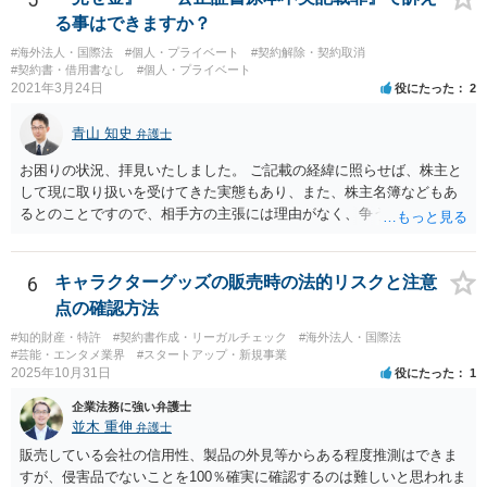
る事はできますか？
#海外法人・国際法
#個人・プライベート
#契約解除・契約取消
#契約書・借用書なし
#個人・プライベート
2021年3月24日
役にたった
2
青山 知史
弁護士
お困りの状況、拝見いたしました。 ご記載の経緯に照らせば、株主と
して現に取り扱いを受けてきた実態もあり、また、株主名簿などもあ
るとのことですので、相手方の主張には理由がなく、争う余地はある
かと思われます。 相手方が任意に主張の撤回をしないのであれば、株
主手の地位確認請求を訴訟などで実施し、正式に権利関係を明らかに
することも考えられます。 また、仮に株式の割り当てがなされていな
6
キャラクターグッズの販売時の法的リスクと注意
いとのことであれば、出資契約の前提が果たされていないことになり
点の確認方法
ますので、債務不履行を理由に契約を解除し、100万円の返金を要求す
#知的財産・特許
#契約書作成・リーガルチェック
#海外法人・国際法
ることも考えられるかと思慮いたします。 この他、持ち株比率などに
#芸能・エンタメ業界
#スタートアップ・新規事業
もよりますが、過半数を確保できるのであれば、相手方の解任請求を
2025年10月31日
役にたった
1
実施し、相手方を当該会社から排除する方法も出て着うるかと思慮い
企業法務に強い弁護士
たします。 いずれの手段をとるとしても、当時のやり取りや契約内
並木 重伸
弁護士
容、相手方の主張内容などによっても、とるべき手段が異なってきま
すので、本格的に争うことをお考えであれば、関連資料をお持ちのう
販売している会社の信用性、製品の外見等からある程度推測はできま
え、個別に弁護士にご相談をし、対策を立てていくべきと思慮いたし
すが、侵害品でないことを100％確実に確認するのは難しいと思われま