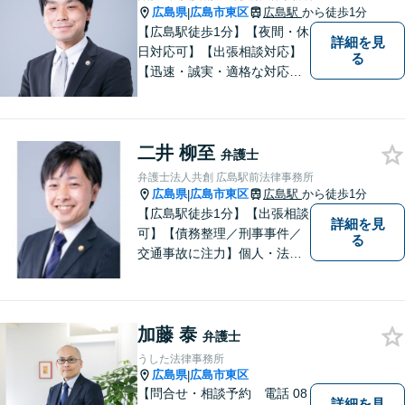
広島県
広島市東区
広島駅
から徒歩1分
|
【広島駅徒歩1分】【夜間・休
詳細を見
日対応可】【出張相談対応】
る
【迅速・誠実・適格な対応】
弊事務所は、依頼者の皆様の
ための法律事務所です。皆様
にとってのアクセスを何より
二井 柳至
重視しています。また、弊事
弁護士
務所は迅速な対応・回答を最
弁護士法人共創 広島駅前法律事務所
優先にしています。
広島県
広島市東区
広島駅
から徒歩1分
|
【広島駅徒歩1分】【出張相談
詳細を見
可】【債務整理／刑事事件／
る
交通事故に注力】個人・法人
どちらも可◎依頼者がアクセ
スしやすい環境づくりに尽力
しています。すべての依頼者
加藤 泰
の「平和」が実現できるよ
弁護士
う、依頼者一人ひとりに寄り
うした法律事務所
添い、解決へ導きます。
広島県
広島市東区
|
【問合せ・相談予約 電話 08
詳細を見