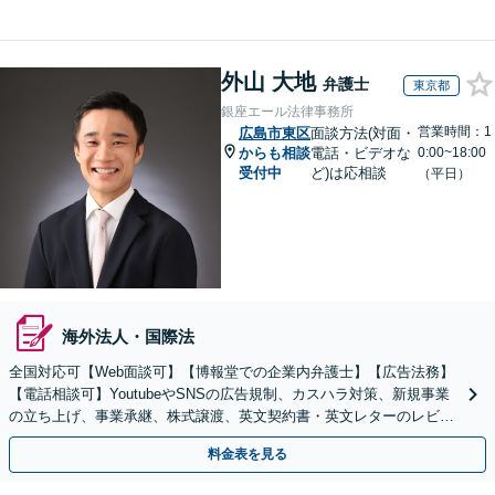
外山 大地
弁護士
東京都
銀座エール法律事務所
営業時間：1
広島市東区
面談方法(対面・
からも相談
電話・ビデオな
0:00~18:00
受付中
ど)は応相談
（平日）
海外法人・国際法
全国対応可【Web面談可】【博報堂での企業内弁護士】【広告法務】
【電話相談可】YoutubeやSNSの広告規制、カスハラ対策、新規事業
の立ち上げ、事業承継、株式譲渡、英文契約書・英文レターのレビュ
ー・ドラフトなどに対応。
料金表を見る