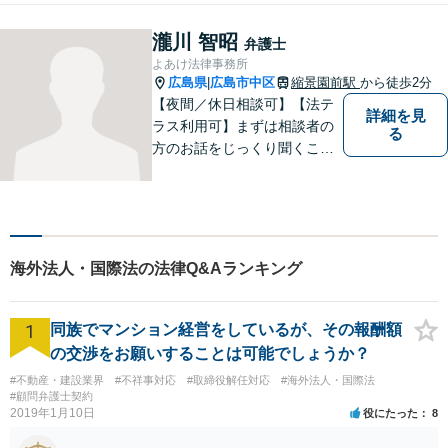
言・後見、離婚問題、債務整
理・破産、労働問題、企業法
瀧川 智昭
弁護士
務、交通事故、刑事事件、行
よあけ法律事務所
政事件など。
広島県
広島市中区
縮景園前駅
から徒歩2分
|
【夜間／休日相談可】【法テ
詳細を見
ラス利用可】まずは相談者の
る
方のお話をじっくり聞くこと
を心がけております。お困り
の方は、お気軽にご相談くだ
さい。
海外法人・国際法の法律Q&Aランキング
1
同族でマンション経営をしているが、その報酬額
の交渉をお願いすることは可能でしょうか？
#不動産・建設業界
#不祥事対応
#取締役解任対応
#海外法人・国際法
#顧問弁護士契約
2019年1月10日
役にたった
8