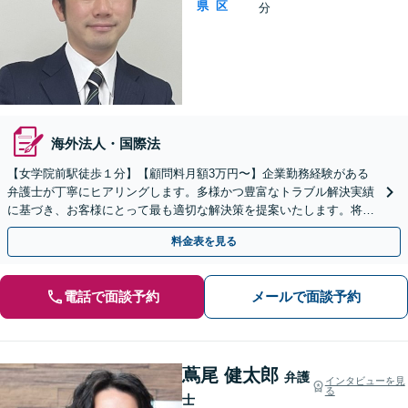
県
区
分
海外法人・国際法
【女学院前駅徒歩１分】【顧問料月額3万円〜】企業勤務経験がある
弁護士が丁寧にヒアリングします。多様かつ豊富なトラブル解決実績
に基づき、お客様にとって最も適切な解決策を提案いたします。将来
の同種トラブル防止のための提案も行います。
料金表を見る
電話で面談予約
メールで面談予約
蔦尾 健太郎
弁護
インタビューを見
る
士