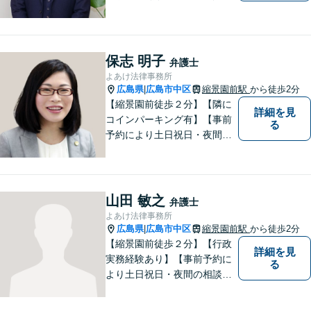
い説明】経験豊富な弁護士が
しっかりとお話をうかがいま
す。あなたの問題を一緒に考
え、納得の解決を目指しま
保志 明子
弁護士
す。
よあけ法律事務所
広島県
広島市中区
縮景園前駅
から徒歩2分
|
【縮景園前徒歩２分】【隣に
詳細を見
コインパーキング有】【事前
る
予約により土日祝日・夜間の
相談可】明日のステージに進
むお手伝いをします。債務整
理・破産、労働問題、企業法
務、交通事故、相続・遺言・
山田 敏之
弁護士
後見、離婚問題、刑事事件な
よあけ法律事務所
ど。
広島県
広島市中区
縮景園前駅
から徒歩2分
|
【縮景園前徒歩２分】【行政
詳細を見
実務経験あり】【事前予約に
る
より土日祝日・夜間の相談
可】明日のステージに進むお
手伝いをします。相続・遺