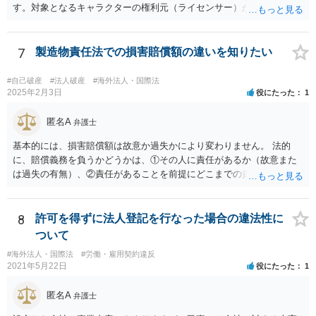
ます。
す。対象となるキャラクターの権利元（ライセンサー）がわかるので
あれば、直接権利元に確認することが考えられます。 「絵師などに依
頼し絵を作ってもらいそれを元に工場へ作成依頼などした場合」につ
いては、作ってもらった絵がオリジナルのものであれば問題はありま
7
製造物責任法での損害賠償額の違いを知りたい
せんが（ただし絵師などから権利を得ておく必要があります。）、既
存のキャラクターやそれに類似するものであれば、その権利元から許
#自己破産
#法人破産
#海外法人・国際法
諾を受けない限り著作権侵害となる可能性が高いです。
2025年2月3日
役にたった
1
匿名A
弁護士
基本的には、損害賠償額は故意か過失かにより変わりません。 法的
に、賠償義務を負うかどうかは、①その人に責任があるか（故意また
は過失の有無）、②責任があることを前提にどこまでの責任を負うべ
きか（因果関係）、という流れになっていることから、別の議論です
（厳密には、②の話の中で責任の範囲を問う過程で主観面も見るする
ので事案次第ではありますが。）。 また、海外での損害の発生の場合
8
許可を得ずに法人登記を行なった場合の違法性に
には、まずどの法を適用するのかの問題があるので、どの国の損害で
ついて
生じた損害で、その問題に何法が適用されるのか、の判断が先行する
#海外法人・国際法
#労働・雇用契約違反
ので、事案聞かないことにはなんともといったところです。
2021年5月22日
役にたった
1
匿名A
弁護士