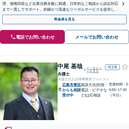
理、債権回収など企業法務全般に精通。日常的なご相談から訴訟対応
まで一貫してサポート。的確かつ迅速なリーガルサービスを提供しま
す。【初回相談無料】【休日・夜間相談可】
料金表を見る
電話でお問い合わせ
メールでお問い合わせ
中尾 基哉
埼玉県
インタビュ
ーを見る
弁護士
弁護士法人法律事務所フォレスト
営業時間：0
広島市東区
面談方法(対面・
からも相談
電話・ビデオな
9:00~17:30
受付中
ど)は応相談
（平日）