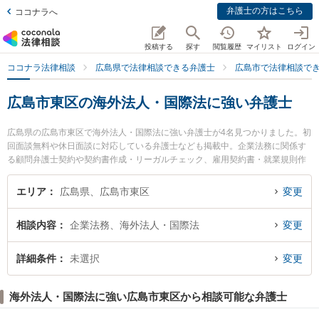
弁護士の方はこちら
ココナラへ
投稿する
探す
閲覧履歴
マイリスト
ログイン
ココナラ法律相談
広島県で法律相談できる弁護士
広島市で法律相談で
広島市東区の海外法人・国際法に強い弁護士
広島県の広島市東区で海外法人・国際法に強い弁護士が4名見つかりました。初
回面談無料や休日面談に対応している弁護士なども掲載中。企業法務に関係す
る顧問弁護士契約や契約書作成・リーガルチェック、雇用契約書・就業規則作
成等の細かな分野での絞り込み検索もでき便利です。特に弁護士法人共創 広島
駅前法律事務所の下西 祥平弁護士や弁護士法人共創 広島駅前法律事務所の二井
エリア
広島県、広島市東区
変更
柳至弁護士、うした法律事務所の加藤 泰弁護士のプロフィール情報や弁護士費
用、強みなどが注目されています。『広島市東区で土日や夜間に発生した海外
相談内容
企業法務、海外法人・国際法
変更
法人・国際法のトラブルを今すぐに弁護士に相談したい』『海外法人・国際法
のトラブル解決の実績豊富な近くの弁護士を検索したい』『初回相談無料で海
外法人・国際法を法律相談できる広島市東区内の弁護士に相談予約したい』な
詳細条件
未選択
変更
どでお困りの相談者さんにおすすめです。
海外法人・国際法に強い広島市東区から相談可能な弁護士