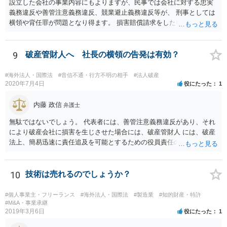
設立した会社の事業内容にもよりますが、民事では会社に対する忠実
義務違反や善管注意義務違反、競業避止義務違反等が、 刑事としては
横領や背任罪が問題となり得ます。 損害賠償請求をしたいのか、刑事
事件として警察に捜査してもらいたいのか、取締役を解任したいのか
等、ご希望によって進め方や必要な証拠が変わってきますので、速や
かにお近くの法律事務所に直接ご相談いただくことをおすすめいたし
9
破産管財人へ 社長の横領の告発は有効？
ます。
#海外法人・国際法
#音信不通・行方不明の相手
#法人破産
2020年7月4日
役にたった
1
内藤 政信
弁護士
無駄ではないでしょう。 代表者には、善管注意義務違反があり、それ
により破産会社に損害を生じさせた場合には、破産管財人 には、破産
法上、簡易迅速に責任追及を可能とするための役員責任の査定申立て
の手続が用意されてい るからです。（破産法178条）。
10
技術は売れるのでしょうか？
#個人事業主・フリーランス
#海外法人・国際法
#製造業
#知的財産・特許
#M&A・事業承継
2019年3月6日
役にたった
1