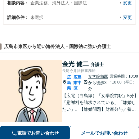
相談内容
企業法務、海外法人・国際法
変更
詳細条件
未選択
変更
広島市東区から近い海外法人・国際法に強い弁護士
金光 健二
弁護士
長尾今井法律事務所
女学院前駅
営業時間：10:00
広
広島
~18:00（平日）
島
市中
から徒歩3
|
県
区
分
【広電（白島線）「女学院前駅」5分】
「慰謝料を請求されている」「離婚し
たい」。【離婚問題】財産分与／養育
費／婚姻費用／不貞慰謝料など。遺産
分割協議、遺言書作成、遺留分侵害額
請求など【相続・遺言】料金は明確に
電話でお問い合わせ
メールでお問い合わせ
細かく設定【初回相談無料】