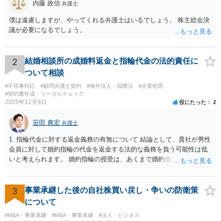
内藤 政信
弁護士
僕は遠慮しますが、やってくれる弁護士はいるでしょう。 株主総会決
議が必要になるでしょう。
2
結婚相談所の成婚料返金と指輪代金の法的責任に
ついて相談
#不祥事対応
#顧問弁護士契約
#海外法人・国際法
#企業犯罪
#契約書作成・リーガルチェック
2025年12月9日
役にたった
2
笹田 典宏
弁護士
1. 指輪代金に対する返金義務の有無について 結論として、貴社が男性
会員に対して婚約指輪の代金を返金する法的な義務を負う可能性は低
いと考えられます。 婚約指輪の授受は、あくまで婚約当事者である男
性会員と女性会員との間の個人的な贈与契約です。結婚相談所である
貴社は、その贈与契約の当事者ではありません。したがって、仮に女
性が返金義務を負う場合であっても、貴社が返金義務を負う法的根拠
3
事業承継した後の自社株買い戻し・争いの防衛策
は見当たりません。 また、国際結婚の仲介契約に関する裁判例では、
について
会員の個人的な理由による破談で追加的に発生した費用は会員自身が
#M&A・事業承継
#M&A・事業承継
#法人・ビジネス
負担すべきであり、仲介業者に責任がない限り、成婚料の支払いを拒