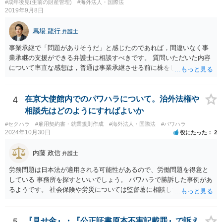
#成年後見(生前の財産管理)
#海外法人・国際法
絶することはできないと判断されています。この裁判例は、仲介業者
2019年9月8日
の責任範囲が、会員間の個人的な問題とは切り離して考えられること
を示唆しており、本件でも同様に、指輪の返還が貴社の責任範囲外の
馬場 龍行
弁護士
問題であると主張する上で参考になります。 2. 今後の対応について
相手方代理人に対し、内容証明郵便などで書面にて貴社の見解を明確
事業承継で「問題がありそうだ」と感じたのであれば，間違いなく事
に伝えることが重要です。その書面には、以下の内容を盛り込むこと
業承継の支援ができる弁護士に相談すべきです。 質問いただいた内容
が考えられます。 成婚料について: 円満な解決を優先する観点から、
について率直な感想は，普通は事業承継させる前に株をしっかり集め
経営判断として返金に応じる意向であることを伝える（ただし、法的
てから承継者に譲渡するけどな？です。承継してから株を集めなさい
には上記の裁判例のように、貴社に返金義務は無いと判断される可能
というのは無責任というほかないでしょう。 事業承継については，相
性が高いと思われます。）。 指輪代金について: 前述の通り、男性会
続税や贈与税を猶予する特別法な，遺留分について株式価格を遺留分
4
在京大使館内でのパワハラについて。治外法権や
員と女性会員との間の個人間の贈与であり、貴社に法的な返金義務は
算定基礎額から控除したり価額を相続時でなく承継時に固定したりす
相談先はどのようにすればよいか
ないことを、法的根拠と共に冷静に主張する。 「刑事訴訟」との主張
ることのできる特別法が定められています。 買い取る以外の方法につ
#セクハラ
#雇用契約書・就業規則作成
#海外法人・国際法
#パワハラ
に対して: 本件は、契約の履行や返金を巡る民事上の紛争であり、貴社
いても，株式保有割合や状況によるので，具体的に弁護士に相談され
2024年10月30日
役にたった
2
に当初から金銭を騙し取る意図（詐欺罪の構成要件である欺罔行為）
ることをお勧めします。
があったとは考えにくく、刑事事件として立件される可能性は極めて
内藤 政信
弁護士
低いと思われます。 3. 警察からの連絡について 警察は「民事不介
入」を原則としており、契約トラブルなどの個人間の紛争に介入する
労務問題は日本法が適用される可能性があるので、労働問題を得意と
ことはありません。しかし、事件性があるかどうかを判断するため
している 事務所を探すといいでしょう。 パワハラで勝訴した事例があ
に、関係者から事情を聴くことがあります。その場合には誠実な事実
るようです。 社会保険や労災については監督薯に相談してみるといい
説明を行ってください。
でしょう。
5
『見せ金』・『公正証書原本不実記載罪』で訴え