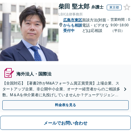
柴田 堅太郎
弁護士
東京都
LBX法律事務所
営業時間：0
広島市東区
面談方法(対面・
からも相談
電話・ビデオな
9:00~18:00
受付中
ど)は応相談
（平日）
海外法人・国際法
【全国対応】【著書2作がM&Aフォーラム賞正賞受賞】上場企業、ス
タートアップ企業、非公開中小企業、オーナー経営者からのご相談多
数。M＆Aを仲介業者に丸投げしていませんか？デューデリジェンス
や契約書作成・交渉はお任せください【初回無料】
料金表を見る
メールでお問い合わせ