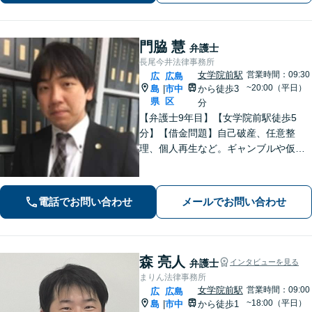
門脇 慧
弁護士
長尾今井法律事務所
女学院前駅
営業時間：09:30
広
広島
~20:00（平日）
島
市中
から徒歩3
|
県
区
分
【弁護士9年目】【女学院前駅徒歩5
分】【借金問題】自己破産、任意整
理、個人再生など。ギャンブルや仮想
通貨で破産した場合もご相談ください
【交通事故】後遺症の認定、賠償金額
などご相談ください【夜間土日祝相談
電話でお問い合わせ
メールでお問い合わせ
可】【初回相談無料】【Zoom面談可】
森 亮人
弁護士
インタビューを見る
まりん法律事務所
女学院前駅
営業時間：09:00
広
広島
~18:00（平日）
島
市中
から徒歩1
|