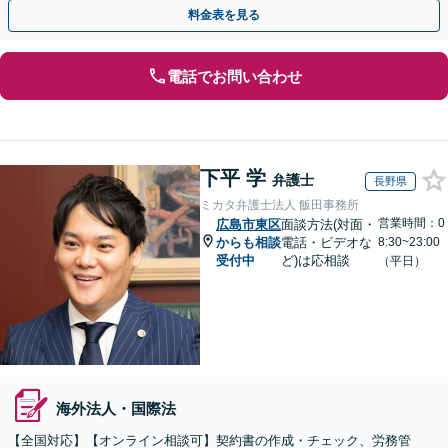
知識を活かし、事業者さまの抱える問題を解決へ導きます
料金表を見る
電話でお問い合わせ
下平 学
弁護士
長野県
ミカタ弁護士法人 飯田事務所
営業時間：0
広島市東区
面談方法(対面・
からも相談
電話・ビデオな
8:30~23:00
受付中
ど)は応相談
（平日）
海外法人・国際法
【全国対応】【オンライン相談可】契約書の作成・チェック、労務管