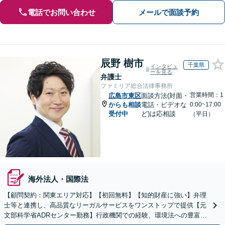
電話でお問い合わせ
メールで面談予約
辰野 樹市
千葉県
インタビュ
ーを見る
弁護士
ファミリア総合法律事務所
営業時間：1
広島市東区
面談方法(対面・
からも相談
電話・ビデオな
0:00~17:00
受付中
ど)は応相談
（平日）
海外法人・国際法
【顧問契約：関東エリア対応】【初回無料】【知的財産に強い】弁理
士等と連携し、高品質なリーガルサービスをワンストップで提供【元
文部科学省ADRセンター勤務】行政機関での経験、環境法への豊富な