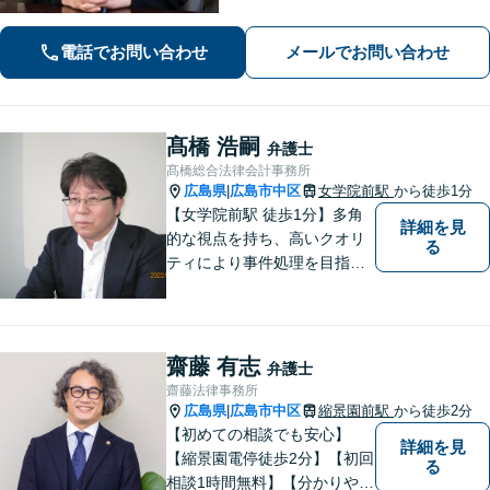
に的確に対応します。【必ず成功す
る】という【強い信念】をもって強気
電話でお問い合わせ
メールでお問い合わせ
で解決にあたります。
髙橋 浩嗣
弁護士
髙橋総合法律会計事務所
広島県
広島市中区
女学院前駅
から徒歩1分
|
【女学院前駅 徒歩1分】多角
詳細を見
的な視点を持ち、高いクオリ
る
ティにより事件処理を目指し
ます。
齋藤 有志
弁護士
齋藤法律事務所
広島県
広島市中区
縮景園前駅
から徒歩2分
|
【初めての相談でも安心】
詳細を見
【縮景園電停徒歩2分】【初回
る
相談1時間無料】【分かりやす