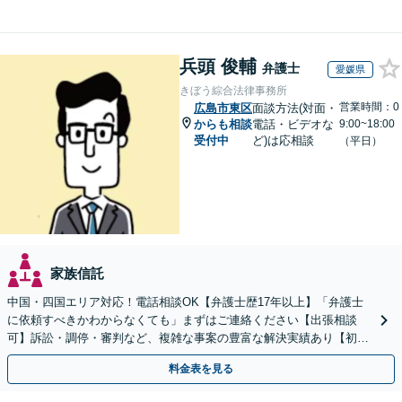
兵頭 俊輔
弁護士
愛媛県
きぼう綜合法律事務所
営業時間：0
広島市東区
面談方法(対面・
からも相談
電話・ビデオな
9:00~18:00
受付中
ど)は応相談
（平日）
家族信託
中国・四国エリア対応！電話相談OK【弁護士歴17年以上】「弁護士
に依頼すべきかわからなくても」まずはご連絡ください【出張相談
可】訴訟・調停・審判など、複雑な事案の豊富な解決実績あり【初回
相談無料】初回面談のみで解決できるケースもあります
料金表を見る