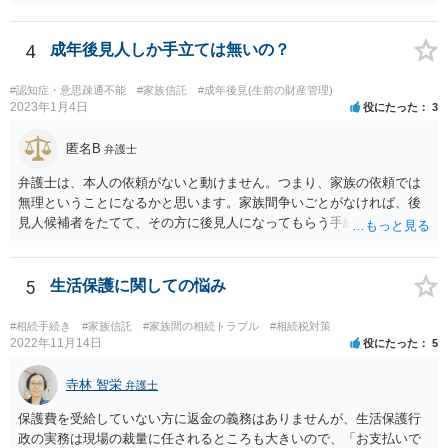
ます。
4
成年後見人しか手立ては無いの？
#認知症・意思疎通不能
#家族信託
#成年後見(生前の財産管理)
2023年1月4日
役にたった
3
匿名B
弁護士
弁護士は、本人の依頼がないと動けません。つまり、家族の依頼では
無理ということになるかと思います。家族間争いごとがなければ、後
見人候補者をたてて、その方に後見人になってもらう手続をすすめた
ほうが、今後もいろいろやりやすくなると思います。
5
生活保護に関しての悩み
#相続手続き
#家族信託
#家族間の相続トラブル
#相続税対策
2022年11月14日
役にたった
5
寺林 智栄
弁護士
保護費を受給していない方に返金の義務はありませんが、生活保護行
政の実務は現場の裁量に任されるところも大きいので、「お支払いで