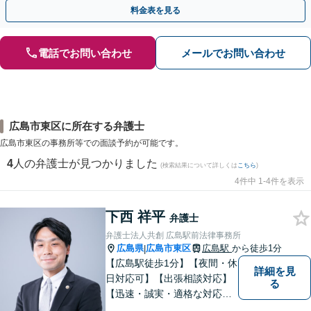
掛けています【土日祝／夜間対応可】【当日／電話相談可】
料金表を見る
電話でお問い合わせ
メールでお問い合わせ
広島市東区に所在する弁護士
広島市東区の事務所等での面談予約が可能です。
4
人の弁護士が見つかりました
(検索結果について詳しくは
こちら
)
4件中 1-4件を表示
下西 祥平
弁護士
弁護士法人共創 広島駅前法律事務所
広島県
広島市東区
広島駅
から徒歩1分
|
【広島駅徒歩1分】【夜間・休
詳細を見
日対応可】【出張相談対応】
る
【迅速・誠実・適格な対応】
弊事務所は、依頼者の皆様の