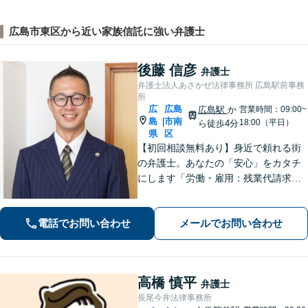
広島市東区から近い家族信託に強い弁護士
後藤 信彦
弁護士
弁護士法人あさかぜ法律事務所 広島駅前事務
所
広
広島
広島駅
か
営業時間：09:00~
島
市南
|
18:00（平日）
ら徒歩4分
県
区
【初回相談無料あり】身近で頼れる街
の弁護士。あなたの「安心」をカタチ
にします「労働・雇用：残業代請求、
不当解雇、労災など、労働者側の対応
実績が豊富」「不動産：不動産を相続
電話でお問い合わせ
メールでお問い合わせ
すべきか、放棄すべきか冷静に判断で
きるようサポートいたします」【広島
駅４分】
高橋 慎平
弁護士
長尾今井法律事務所