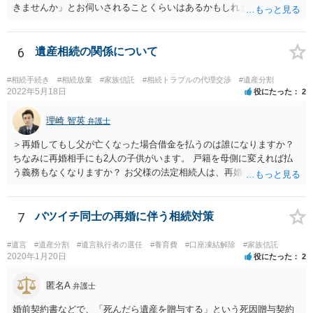
きませんか」とお伺いされることくらいはあるかもしれません。 通報
するかどうかは、あなたとお父さんの妹さんとの関係などを総合的に
考えてご判断いただくのが良いと思います。
6
遺産相続の関係について
#相続手続き
#相続放棄
#家族信託
#相続トラブルの代理交渉
#遺産分割
2022年5月18日
役にたった
2
理崎 智英
弁護士
＞再婚してもし父が亡くなった場合借金を払うのは誰になりますか？
ちなみに再婚相手にも2人の子供がいます。 戸籍を母側に変えれば払
う義務もなくなりますか？ お父様の法定相続人は、再婚相手とご相談
者様なので、お父様の借金はご相談者様も相続することになります。
戸籍がどこにあるのかは関係ありません。 ただし、お父様が亡くなっ
たことを知ってから３か月以内に家庭裁判所にて「相続放棄」の手続
7
バツイチ同士の再婚に伴う相続対策
をすれば、ご相談者様はお父様の借金は相続しません。
#遺言
#遺産分割
#遺言執行者の選任
#養育費
#口座凍結解除
#家族信託
2020年1月20日
役にたった
2
匿名A
弁護士
婚前契約書などで、「死んだら遺産を贈与する」という死因贈与契約