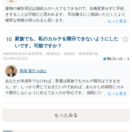
建物の滅失登記は相続人の一人でもできるので、名義変更せずに手続
きすることは可能だと思われます。 司法書士にご相談いただくとより
確実な情報が得られると思います。
10
家族でも、私のカルテを開示できないようにした
いです。可能ですか？
#成年後見(生前の財産管理)
#家族信託
#認知症・意思疎通不能
2019年4月12日
役にたった
1
馬場 龍行
弁護士
あなたが未成年でなければ，普通は家族でもカルテ開示はできませ
ん。が，しっかり禁じておきたいのであれば，あらかじめ病院にカル
テ開示しないように伝えておくのが安心です。 病院に開示しないよう
に伝える書面を作ることはできますが，それがなくても開示はされる
可能性は低いのでコストパフォーマンスとしてはどうかなという感じ
がします。
もっとみる