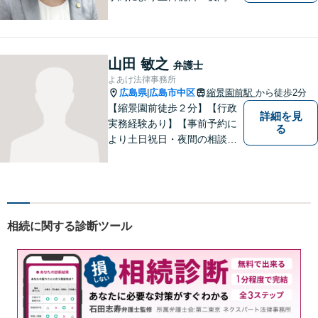
相談可】明日のステージに進
むお手伝いをします。債務整
理・破産、労働問題、企業法
務、交通事故、相続・遺言・
山田 敏之
弁護士
後見、離婚問題、刑事事件な
よあけ法律事務所
ど。
広島県
広島市中区
縮景園前駅
から徒歩2分
|
【縮景園前徒歩２分】【行政
詳細を見
実務経験あり】【事前予約に
る
より土日祝日・夜間の相談
可】明日のステージに進むお
手伝いをします。相続・遺
言・後見、離婚問題、債務整
理・破産、労働問題、企業法
務、交通事故、刑事事件、行
相続に関する診断ツール
政事件など。