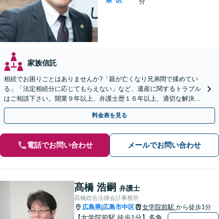
県
区
分
家族信託
相続でお困りごとはありませんか?「親が亡くなり兄弟間で揉めてい
る」「法定相続分に応じてもらえない」など、遺産に関するトラブル
はご相談下さい。開業９年以上、弁護士歴１６年以上、適切な解決が
モットーです。【休日・夜間対応】【女学院前駅1分】
料金表を見る
電話でお問い合わせ
メールでお問い合わせ
髙橋 浩嗣
弁護士
髙橋総合法律会計事務所
広島県
広島市中区
女学院前駅
から徒歩1分
|
【女学院前駅 徒歩1分】多角