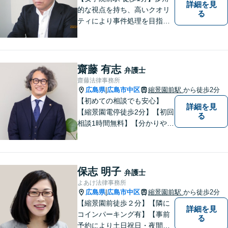
詳細を見
的な視点を持ち、高いクオリ
る
ティにより事件処理を目指し
ます。
齋藤 有志
弁護士
齋藤法律事務所
広島県
広島市中区
縮景園前駅
から徒歩2分
|
【初めての相談でも安心】
詳細を見
【縮景園電停徒歩2分】【初回
る
相談1時間無料】【分かりやす
い説明】経験豊富な弁護士が
しっかりとお話をうかがいま
す。あなたの問題を一緒に考
え、納得の解決を目指しま
保志 明子
弁護士
す。
よあけ法律事務所
広島県
広島市中区
縮景園前駅
から徒歩2分
|
【縮景園前徒歩２分】【隣に
詳細を見
コインパーキング有】【事前
る
予約により土日祝日・夜間の