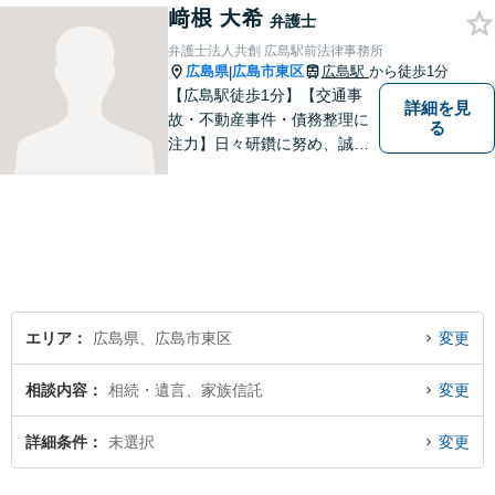
﨑根 大希
の「平和」が実現できるよ
弁護士
う、依頼者一人ひとりに寄り
弁護士法人共創 広島駅前法律事務所
添い、解決へ導きます。
広島県
広島市東区
広島駅
から徒歩1分
|
【広島駅徒歩1分】【交通事
詳細を見
故・不動産事件・債務整理に
る
注力】日々研鑽に努め、誠実
に執務を遂行することがモッ
トーです。紛争解決だけでな
く、紛争を予防するためのア
ドバイスを心がけています。
【法テラス利用可】
エリア
広島県、広島市東区
変更
相談内容
相続・遺言、家族信託
変更
詳細条件
未選択
変更