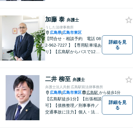
ための法律事務所です。皆様
にとってのアクセスを何より
加藤 泰
重視しています。また、弊事
弁護士
務所は迅速な対応・回答を最
うした法律事務所
優先にしています。
広島県
広島市東区
|
【問合せ・相談予約 電話 08
詳細を見
2-962-7227 】【専用駐車場あ
る
り】【広島駅からバスで12
分】 相続事件に力をいれてい
ます。お近くの方も遠方の方
もお気軽に上記電話番号まで
お電話ください。
二井 柳至
弁護士
弁護士法人共創 広島駅前法律事務所
広島県
広島市東区
広島駅
から徒歩1分
|
【広島駅徒歩1分】【出張相談
詳細を見
可】【債務整理／刑事事件／
る
交通事故に注力】個人・法人
どちらも可◎依頼者がアクセ
スしやすい環境づくりに尽力
しています。すべての依頼者