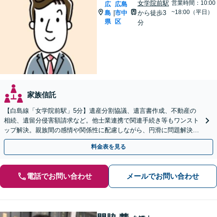
女学院前駅
営業時間：10:00
広
広島
~18:00（平日）
島
市中
から徒歩3
|
県
区
分
家族信託
【白島線「女学院前駅」5分】遺産分割協議、遺言書作成、不動産の
相続、遺留分侵害額請求など。他士業連携で関連手続き等もワンスト
ップ解決。親族間の感情や関係性に配慮しながら、円滑に問題解決へ
【初回相談無料】
料金表を見る
電話でお問い合わせ
メールでお問い合わせ