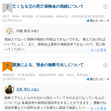
相続人おられるということであれば、他の相続人との協議が必要とな
るところです。 また、当該点とは別にご主人から貸付ではなく贈与で
2
亡くなる父の死亡保険金の相続について
あると主張される可能性がございます。 その場合には、貸付であるこ
とを伺わせる事情をどれだけ積み重ねることが出来るか、というとこ
#遺言
#M&A・事業承継
#口座凍結解除
#家族信託
#成年後見(生前の財産管理)
ろとなります。 返済の事実や、返済を約束するメール等です。 金額の
2019年9月2日
役にたった
4
大きさや状況を考えると、一つ一つの問題を解決し、万が一に備えて
おく方が宜しいかと思います。 緊急という訳ではないかと思います
内藤 政信
弁護士
が、事前準備が早い方が有効な手段が増える傾向にありますので、早
相続人でないと保険や相続の手続はできないですね。 教えてあげれば
目に弁護士を入れられることを御検討頂くと良いかと思います。
いいでしょう。 また、保険金は遺留分減殺請求できないので、受け取
ってください。
3
親族による、預金の無断引出しについて
#家族信託
#口座凍結解除
#相続財産調査・鑑定
#M&A・事業承継
2018年10月25日
役にたった
9
高島 秀行
弁護士
無断で下ろしたものや父から預かっていてそのままになっているもの
については 返還請求や損害賠償請求をすることができます。 通帳や払
戻請求書などの資料を持って弁護士に面談で相談した方がよいと思い