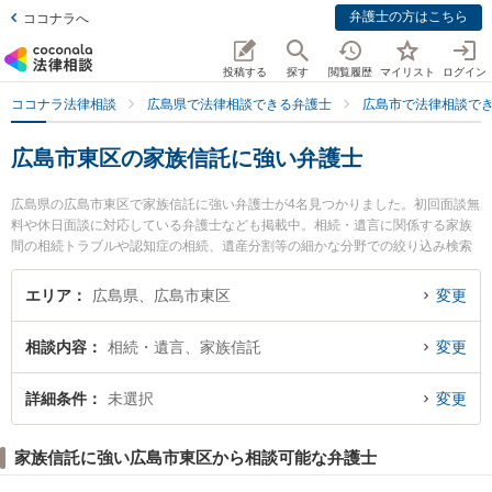
弁護士の方はこちら
ココナラへ
投稿する
探す
閲覧履歴
マイリスト
ログイン
ココナラ法律相談
広島県で法律相談できる弁護士
広島市で法律相談で
広島市東区の家族信託に強い弁護士
広島県の広島市東区で家族信託に強い弁護士が4名見つかりました。初回面談無
料や休日面談に対応している弁護士なども掲載中。相続・遺言に関係する家族
間の相続トラブルや認知症の相続、遺産分割等の細かな分野での絞り込み検索
もでき便利です。特に弁護士法人共創 広島駅前法律事務所の下西 祥平弁護士や
うした法律事務所の加藤 泰弁護士、弁護士法人共創 広島駅前法律事務所の二井
エリア
広島県、広島市東区
変更
柳至弁護士のプロフィール情報や弁護士費用、強みなどが注目されています。
『広島市東区で土日や夜間に発生した家族信託のトラブルを今すぐに弁護士に
相談内容
相続・遺言、家族信託
変更
相談したい』『家族信託のトラブル解決の実績豊富な近くの弁護士を検索した
い』『初回相談無料で家族信託を法律相談できる広島市東区内の弁護士に相談
予約したい』などでお困りの相談者さんにおすすめです。
詳細条件
未選択
変更
家族信託に強い広島市東区から相談可能な弁護士