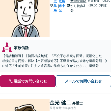
女学院前駅
営業時間：09:30
広
広島
~20:00（平日）
島
市中
から徒歩3
|
県
区
分
家族信託
【電話相談可】【初回相談無料】「不公平な相続を回避」泥沼化した
相続紛争を円滑に解決【出張相談対応】不動産が絡む複雑な遺産分割
に対応「生前対策に注力／遺言書の作成もお任せください」遺留分侵
害額請求ご相談いただけます【出張サービス】【完全個室】
電話でお問い合わせ
メールでお問い合わせ
金光 健二
弁護士
長尾今井法律事務所