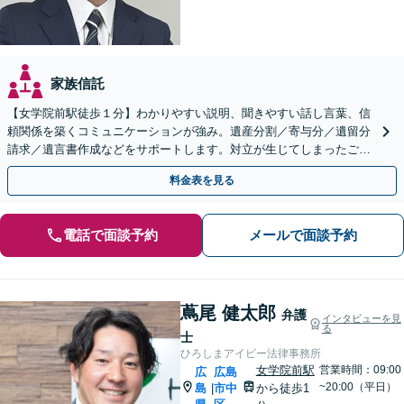
家族信託
【女学院前駅徒歩１分】わかりやすい説明、聞きやすい話し言葉、信
頼関係を築くコミュニケーションが強み。遺産分割／寄与分／遺留分
請求／遺言書作成などをサポートします。対立が生じてしまったご家
族間の感情にも丁寧に配慮いたします。
料金表を見る
電話で面談予約
メールで面談予約
蔦尾 健太郎
弁護
インタビューを見
る
士
ひろしまアイビー法律事務所
女学院前駅
営業時間：09:00
広
広島
~20:00（平日）
島
市中
から徒歩1
|