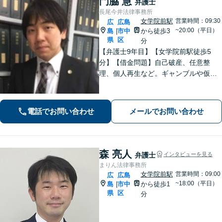
門脇 慧
弁護士
長尾今井法律事務所
女学院前駅
営業時間：09:30
広
広島
~20:00（平日）
島
市中
から徒歩3
|
県
区
分
【弁護士9年目】【女学院前駅徒歩5
分】【借金問題】自己破産、任意整
理、個人再生など。ギャンブルや仮想
通貨で破産した場合もご相談ください
【交通事故】後遺症の認定、賠償金額
などご相談ください【夜間土日祝相談
電話でお問い合わせ
メールでお問い合わせ
可】【初回相談無料】【Zoom面談可】
森 亮人
弁護士
インタビューを見る
まりん法律事務所
女学院前駅
営業時間：09:00
広
広島
~18:00（平日）
島
市中
から徒歩1
|
県
区
分