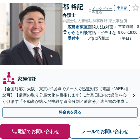
都 裕記
東京都
インタビュー
を見る
弁護士
弁護士法人新都法律事務所 東京事務所
営業時間：0
広島市東区
面談方法(対面・
からも相談
電話・ビデオな
9:00~19:00
受付中
ど)は応相談
（平日）
家族信託
【全国対応】大阪・東京の2拠点でチームで迅速対応【電話・WEB相
談可】【遺産の取り分最大化を目指します】1営業日以内の返信を心
がけます「不動産が絡んだ複雑な遺産分割／遺留分／遺言書の作成・
執行／事業承継など、お任せください」【休日相談あり】
料金表を見る
電話でお問い合わせ
メールでお問い合わせ