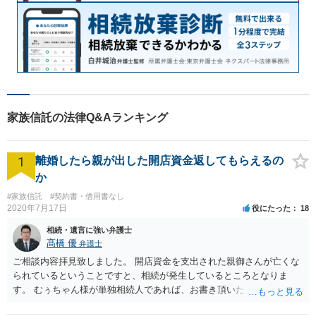
家族信託の法律Q&Aランキング
1
離婚したら親が出した開店資金返してもらえるの
か
#家族信託
#契約書・借用書なし
2020年7月17日
役にたった
18
相続・遺言に強い弁護士
髙橋 優
弁護士
ご相談内容拝見致しました。 開店資金を支出された親御さんが亡くな
られているということですと、相続が発生しているところとなりま
す。 むぅちゃん様が単独相続人であれば、お書き頂いたような方法で
ご主人に書面を書いてもらうことで対応は可能かと思います。 他にも