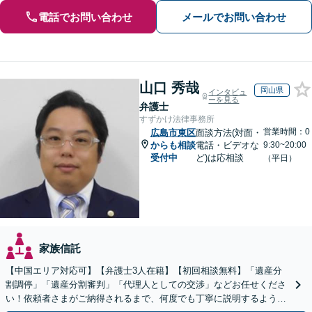
電話でお問い合わせ
メールでお問い合わせ
山口 秀哉
岡山県
インタビュ
ーを見る
弁護士
すずかけ法律事務所
営業時間：0
広島市東区
面談方法(対面・
からも相談
電話・ビデオな
9:30~20:00
受付中
ど)は応相談
（平日）
家族信託
【中国エリア対応可】【弁護士3人在籍】【初回相談無料】「遺産分
割調停」「遺産分割審判」「代理人としての交渉」などお任せくださ
い！依頼者さまがご納得されるまで、何度でも丁寧に説明するよう心