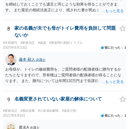
を締結しておくことでも遺言と同じような効果を得ることができま
す。 また最近の相続法改正により、残された妻が死ぬまで家に住み続
けられる権利として「配偶者居住権」という制度が設けられましたの
で、その制度を活用する方法も考えられます。 もし契約書の作成まで
視野に入れておられる場合は、お近くの弁護士、できれば相続に強い
8
家の名義が夫でも母がトイレ費用を負担して問題
弁護士にご相談なさるとよいでしょう。
ないか
#生前贈与
#家族信託
#協議
#家族間の相続トラブル
2025年8月23日
役にたった
1
藤本 顯人
弁護士
お母様が、トイレの修繕費用を、ご質問者様の配偶者様に贈与するか
たちとなりますので、所有権はご質問者様の配偶者様が得ることにな
ります。 また、贈与については年間110万円まで非課税であり、トイ
レの修繕費であればこの枠内に収まると思います。
9
名義変更されていない家屋の解体について
#家族信託
#相続放棄
#口座凍結解除
#遺産分割
2021年8月6日
役にたった
1
匿名A
弁護士