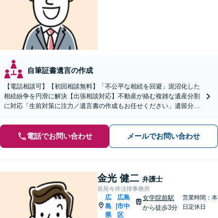
自筆証書遺言の作成
【電話相談可】【初回相談無料】「不公平な相続を回避」泥沼化した
相続紛争を円滑に解決【出張相談対応】不動産が絡む複雑な遺産分割
に対応「生前対策に注力／遺言書の作成もお任せください」遺留分侵
害額請求ご相談いただけます【出張サービス】【完全個室】
電話でお問い合わせ
メールでお問い合わせ
金光 健二
弁護士
長尾今井法律事務所
広
広島
女学院前駅
営業時間：本
島
市中
|
日定休日
から徒歩3分
県
区