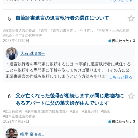
5
自筆証書遺言の遺言執行者の選任について
#自筆証書遺言の作成
#遺言
#遺言の書き直し・やり直し
#不動産・土地の相続
#相続トラブルの代理交渉
2023年6月25日
役にたった
3
大石 誠
弁護士
・遺言執行者を専門家に依頼するには ⇒事前に遺言執行者に就任する
ことを依頼する専門家に了解を取っておけば足ります。（その方に公
正証書遺言の作成も依頼してしまうという方法もあります） 事前に了
解を取るだけであれば、契約は不要ですし、契約料を払う必要もあり
ません。 遺言執行者に就任し、遺言執行が完了したときの報酬だけ、
弁護士費用としてかかります。 ・亡くなった際に、法務局に預けた自
6
父が亡くなった後母が相続しますが同じ敷地内に
筆証書遺言の存在を親族がなかったものにされる可能性 ⇒自筆の遺言
あるアパートに父の弟夫婦が住んでいます
書を法務局に保管した場合、死亡後、法務局に遺言書の有無を照会す
#固定資産税
#成年後見(生前の財産管理)
#遺言
#遺産分割
#協議
ることになりますので、「法務局に預けた自筆証書遺言の存在を親族
#自筆証書遺言の作成
がなかったもの」にすることはできません。 存在をなかったものにす
2021年4月27日
役にたった
3
るというよりも、遺言の効力を争う（遺言は無効だ）と主張する場合
がありえますが、その予防方法は、遺言者と面談してみないと判断が
峰岸 泉
弁護士
難しいです。