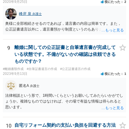
2020年9月25日
役にたった
2
峰岸 泉
弁護士
奥様に全部相続させるのであれば，遺言書の内容は簡単です。また，
公正証書遺言以外に，遺言書預かり制度というのもあります。
9
離婚に関しての公正証書と自筆遺言書が完成して
いる状態です。不備がないかの確認は依頼できる
ものですか？
#離婚書類作成
#自筆証書遺言の作成
#公正証書遺言の作成
2023年9月13日
役にたった
1
匿名A
弁護士
法律相談という形で、1時間いくらというお願いしてみたらいかがでし
ょうか。複雑なものではなければ、その場で有益な情報は得られると
思います。
10
自宅リフォーム契約の支払い負担を回避する方法