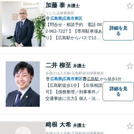
加藤 泰
重視しています。また、弊事
弁護士
務所は迅速な対応・回答を最
うした法律事務所
優先にしています。
広島県
広島市東区
|
【問合せ・相談予約 電話 08
詳細を見
2-962-7227 】【専用駐車場あ
る
り】【広島駅からバスで12
分】 相続事件に力をいれてい
ます。お近くの方も遠方の方
もお気軽に上記電話番号まで
お電話ください。
二井 柳至
弁護士
弁護士法人共創 広島駅前法律事務所
広島県
広島市東区
広島駅
から徒歩1分
|
【広島駅徒歩1分】【出張相談
詳細を見
可】【債務整理／刑事事件／
る
交通事故に注力】個人・法人
どちらも可◎依頼者がアクセ
スしやすい環境づくりに尽力
しています。すべての依頼者
﨑根 大希
の「平和」が実現できるよ
弁護士
う、依頼者一人ひとりに寄り
弁護士法人共創 広島駅前法律事務所