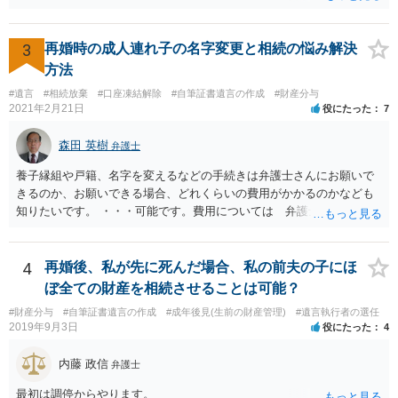
弟と面会しなければならない義務はもともとありません。 峰岸先生の
ご回答にもありますが， 代理人弁護士をたてて，その弁護士から相手
方に対して， ・相続に関する主張は法的根拠がなく，一切応じないこ
3
再婚時の成人連れ子の名字変更と相続の悩み解決
と ・今後一切の連絡をしてこないでほしいこと ・連絡を継続してくる
方法
ようであれば警察への通報や法的措置も辞さないこと などを記載した
#遺言
#相続放棄
#口座凍結解除
#自筆証書遺言の作成
#財産分与
書面を発送してもらうことがよろしいように思います。
2021年2月21日
役にたった
7
森田 英樹
弁護士
養子縁組や戸籍、名字を変えるなどの手続きは弁護士さんにお願いで
きるのか、お願いできる場合、どれくらいの費用がかかるのかなども
知りたいです。 ・・・可能です。費用については 弁護士と直接面談
の上 内容を確認し 協議の上個別に契約によって決まることになっ
ています。 やはり、成人した子のことまでごちゃごちゃ考えず、自分
の事だけ考えるべきなのでしょうか ・・・お子さんの事をまで含め良
4
再婚後、私が先に死んだ場合、私の前夫の子にほ
い解決案があればお悩みになるのは当然と言えば当然のことです。 彼
ぼ全ての財産を相続させることは可能？
と親子関係を結びたいと思っているが、名字は変えたくない・・・養
#財産分与
#自筆証書遺言の作成
#成年後見(生前の財産管理)
#遺言執行者の選任
子縁組の必要があり 氏も変更することになります。 しかし 彼は成人
2019年9月3日
役にたった
4
しているとは言え、自分の子と私の連れ子、全て平等にしたいと希
望。もちろん私もそうできればと思います。 ・・・婚姻前の契約 あ
内藤 政信
弁護士
るいは 遺言書などで その意思を実現する方法はあります。 弁護
士に相談してみてください。
最初は調停からやります。