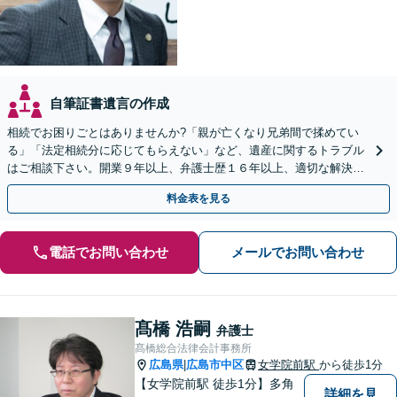
自筆証書遺言の作成
相続でお困りごとはありませんか?「親が亡くなり兄弟間で揉めてい
る」「法定相続分に応じてもらえない」など、遺産に関するトラブル
はご相談下さい。開業９年以上、弁護士歴１６年以上、適切な解決が
モットーです。【休日・夜間対応】【女学院前駅1分】
料金表を見る
電話でお問い合わせ
メールでお問い合わせ
髙橋 浩嗣
弁護士
髙橋総合法律会計事務所
広島県
広島市中区
女学院前駅
から徒歩1分
|
【女学院前駅 徒歩1分】多角
詳細を見