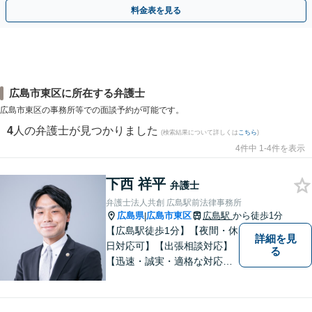
相談無料】初回面談のみで解決できるケースもあります
料金表を見る
広島市東区に所在する弁護士
広島市東区の事務所等での面談予約が可能です。
4
人の弁護士が見つかりました
(検索結果について詳しくは
こちら
)
4件中 1-4件を表示
下西 祥平
弁護士
弁護士法人共創 広島駅前法律事務所
広島県
広島市東区
広島駅
から徒歩1分
|
【広島駅徒歩1分】【夜間・休
詳細を見
日対応可】【出張相談対応】
る
【迅速・誠実・適格な対応】
弊事務所は、依頼者の皆様の
ための法律事務所です。皆様
にとってのアクセスを何より