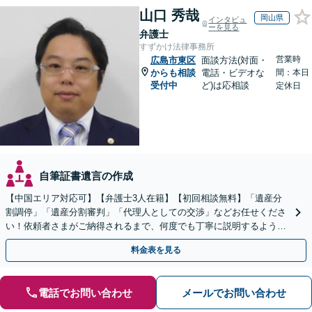
山口 秀哉
岡山県
インタビュ
ーを見る
弁護士
すずかけ法律事務所
営業時
広島市東区
面談方法(対面・
からも相談
電話・ビデオな
間：本日
受付中
ど)は応相談
定休日
自筆証書遺言の作成
【中国エリア対応可】【弁護士3人在籍】【初回相談無料】「遺産分
割調停」「遺産分割審判」「代理人としての交渉」などお任せくださ
い！依頼者さまがご納得されるまで、何度でも丁寧に説明するよう心
掛けています【土日祝／夜間対応可】【当日／電話相談可】
料金表を見る
電話でお問い合わせ
メールでお問い合わせ