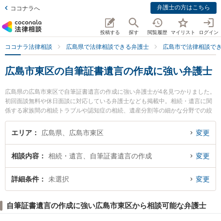
弁護士の方はこちら
ココナラへ
投稿する
探す
閲覧履歴
マイリスト
ログイン
ココナラ法律相談
広島県で法律相談できる弁護士
広島市で法律相談で
広島市東区の自筆証書遺言の作成に強い弁護士
広島県の広島市東区で自筆証書遺言の作成に強い弁護士が4名見つかりました。
初回面談無料や休日面談に対応している弁護士なども掲載中。相続・遺言に関
係する家族間の相続トラブルや認知症の相続、遺産分割等の細かな分野での絞
り込み検索もでき便利です。特に弁護士法人共創 広島駅前法律事務所の下西 祥
平弁護士やうした法律事務所の加藤 泰弁護士、弁護士法人共創 広島駅前法律事
エリア
広島県、広島市東区
変更
務所の二井 柳至弁護士のプロフィール情報や弁護士費用、強みなどが注目され
ています。『広島市東区で土日や夜間に発生した自筆証書遺言の作成のトラブ
相談内容
相続・遺言、自筆証書遺言の作成
変更
ルを今すぐに弁護士に相談したい』『自筆証書遺言の作成のトラブル解決の実
績豊富な近くの弁護士を検索したい』『初回相談無料で自筆証書遺言の作成を
法律相談できる広島市東区内の弁護士に相談予約したい』などでお困りの相談
詳細条件
未選択
変更
者さんにおすすめです。
自筆証書遺言の作成に強い広島市東区から相談可能な弁護士