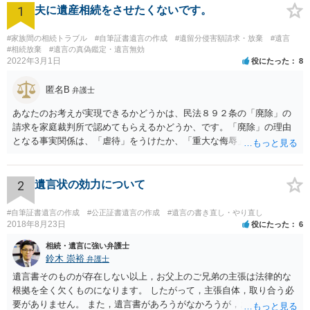
1
夫に遺産相続をさせたくないです。
#家族間の相続トラブル
#自筆証書遺言の作成
#遺留分侵害額請求・放棄
#遺言
#相続放棄
#遺言の真偽鑑定・遺言無効
2022年3月1日
役にたった
8
匿名B
弁護士
あなたのお考えが実現できるかどうかは、民法８９２条の「廃除」の
請求を家庭裁判所で認めてもらえるかどうか、です。「廃除」の理由
となる事実関係は、「虐待」をうけたか、「重大な侮辱」を受けた
か、推定相続人たる夫に「その他著しい非行」があったか否かです。
「廃除」は遺言でも可能です（民法８９３条）。 弁護士に具体的な事
情を話して相談して、「廃除」が可能か、実際に法律相談を受けるこ
2
遺言状の効力について
とをお勧めします。
#自筆証書遺言の作成
#公正証書遺言の作成
#遺言の書き直し・やり直し
2018年8月23日
役にたった
6
相続・遺言に強い弁護士
鈴木 崇裕
弁護士
遺言書そのものが存在しない以上，お父上のご兄弟の主張は法律的な
根拠を全く欠くものになります。 したがって，主張自体，取り合う必
要がありません。 また，遺言書があろうがなかろうが，お父上のご兄