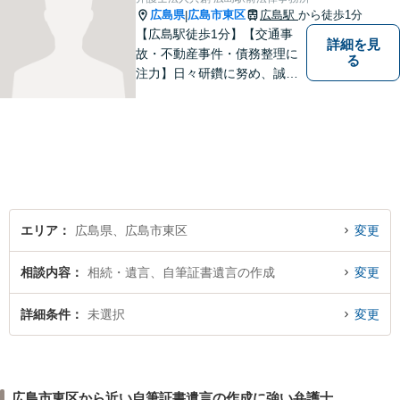
添い、解決へ導きます。
広島県
広島市東区
広島駅
から徒歩1分
|
【広島駅徒歩1分】【交通事
詳細を見
故・不動産事件・債務整理に
る
注力】日々研鑽に努め、誠実
に執務を遂行することがモッ
トーです。紛争解決だけでな
く、紛争を予防するためのア
ドバイスを心がけています。
【法テラス利用可】
エリア
広島県、広島市東区
変更
相談内容
相続・遺言、自筆証書遺言の作成
変更
詳細条件
未選択
変更
広島市東区から近い自筆証書遺言の作成に強い弁護士