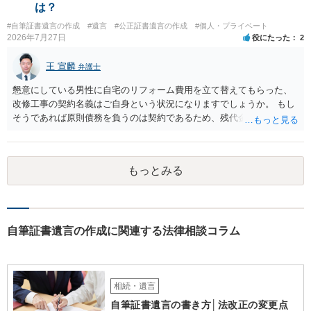
は？
#自筆証書遺言の作成
#遺言
#公正証書遺言の作成
#個人・プライベート
2026年7月27日
役にたった
2
王 宣麟
弁護士
懇意にしている男性に自宅のリフォーム費用を立て替えてもらった、
改修工事の契約名義はご自身という状況になりますでしょうか。 もし
そうであれば原則債務を負うのは契約であるため、残代金を捻出して
もらうよう約束した男性に支払いをお願いするしかないように思われ
ます。 入籍した場合でも、原則契約者が単独で全ての債務を負うこと
には変わりがありません。 なかなか対応に難しい案件であり、公開の
もっとみる
場でアドバイスを行うのも限界があるように思われますので、資料等
を持参のうえ個別に弁護士に相談されることをお勧めします。
自筆証書遺言の作成に関連する法律相談コラム
相続・遺言
自筆証書遺言の書き方│法改正の変更点