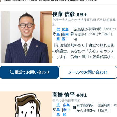
後藤 信彦
弁護士
弁護士法人あさかぜ法律事務所 広島駅前事務
所
広島駅
か
営業時間：09:00~1
広
広島
8:00（土日祝日）
島
市南
ら徒歩4
|
県
区
分
【初回相談無料あり】身近で頼れる街
の弁護士。あなたの「安心」をカタチ
にします「労働・雇用：残業代請求、
不当解雇、労災など、労働者側の対応
実績が豊富」「不動産：不動産を相続
電話でお問い合わせ
メールでお問い合わせ
すべきか、放棄すべきか冷静に判断で
きるようサポートいたします」【広島
駅４分】
高橋 慎平
弁護士
長尾今井法律事務所
広
広島
女学院前駅
営業時間：本
島
市中
|
日定休日
から徒歩3分
県
区