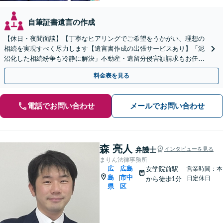
自筆証書遺言の作成
【休日・夜間面談】【丁寧なヒアリングでご希望をうかがい、理想の
相続を実現すべく尽力します【遺言書作成の出張サービスあり】「泥
沼化した相続紛争も冷静に解決」不動産・遺留分侵害額請求もお任せ
【縮景園前駅４分】
料金表を見る
電話でお問い合わせ
メールでお問い合わせ
森 亮人
弁護士
インタビューを見る
まりん法律事務所
広
広島
女学院前駅
営業時間：本
島
市中
|
日定休日
から徒歩1分
県
区