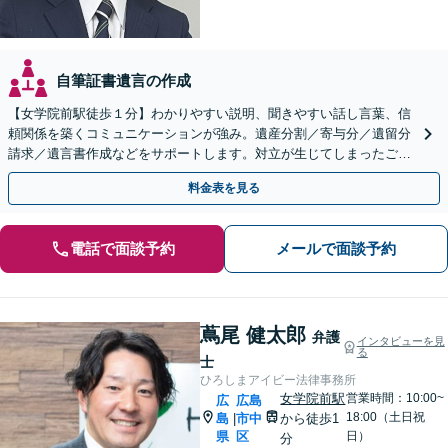
自筆証書遺言の作成
【女学院前駅徒歩１分】わかりやすい説明、聞きやすい話し言葉、信
頼関係を築くコミュニケーションが強み。遺産分割／寄与分／遺留分
請求／遺言書作成などをサポートします。対立が生じてしまったご家
族間の感情にも丁寧に配慮いたします。
料金表を見る
電話で面談予約
メールで面談予約
蔦尾 健太郎
弁護
インタビューを見
る
士
ひろしまアイビー法律事務所
女学院前駅
営業時間：10:00~
広
広島
18:00（土日祝
島
市中
から徒歩1
|
県
区
日）
分