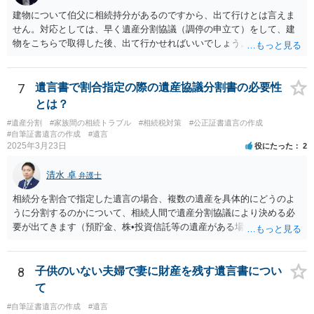
建物について伯父に相続持分があるのですから、出て行けとは言えま
せん。対応としては、早く遺産分割協議（調停の申立て）をして、建
物をこちらで取得した後、出て行かせればいいでしょう。 建物の固定
資産税については、持分に応じた負担が考えられますが、時効にかか
っていない部分については請求すればいいと思います。 なお、家賃に
ついては、お父様自身が遺産分割手続をしなかったのですから、あき
7
遺言書で割合指定の際の遺産協議分割書の必要性
らめるしかないと思います。
とは？
#遺産分割
#家族間の相続トラブル
#相続税対策
#公正証書遺言の作成
#自筆証書遺言の作成
#遺言
2025年3月23日
役にたった
2
清水 卓
弁護士
相続分を割合で指定した遺言の場合、複数の遺産を具体的にどうのよ
うに分割するのかについて、相続人間で遺産分割協議により決める必
要が出てきます（預貯金、株•投資信託等の遺産がある場合に、どの遺
産についても相続分の割合で分けるのか、預貯金はある相続人に、株•
投資信託は他の相続人にというような分け方をするのか等について
は、相続人間で遺産分割協議により決める必要があります）。
8
子供のいない夫婦で妻に財産を残す遺言書につい
て
#自筆証書遺言の作成
#遺言