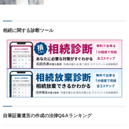
相談可】明日のステージに進
むお手伝いをします。債務整
理・破産、労働問題、企業法
務、交通事故、相続・遺言・
後見、離婚問題、刑事事件な
相続に関する診断ツール
ど。
自筆証書遺言の作成の法律Q&Aランキング