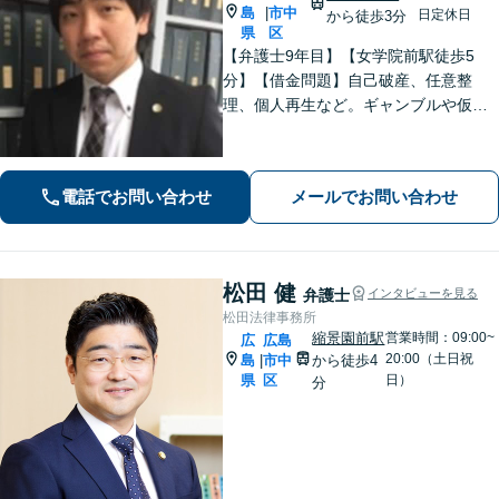
島
市中
|
日定休日
から徒歩3分
県
区
【弁護士9年目】【女学院前駅徒歩5
分】【借金問題】自己破産、任意整
理、個人再生など。ギャンブルや仮想
通貨で破産した場合もご相談ください
【交通事故】後遺症の認定、賠償金額
などご相談ください【夜間土日祝相談
電話でお問い合わせ
メールでお問い合わせ
可】【初回相談無料】【Zoom面談可】
松田 健
弁護士
インタビューを見る
松田法律事務所
縮景園前駅
営業時間：09:00~
広
広島
20:00（土日祝
島
市中
から徒歩4
|
県
区
日）
分