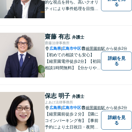
的な視点を持ち、高いクオリ
る
ティにより事件処理を目指し
ます。
齋藤 有志
弁護士
齋藤法律事務所
広島県
広島市中区
縮景園前駅
から徒歩2分
|
【初めての相談でも安心】
詳細を見
【縮景園電停徒歩2分】【初回
る
相談1時間無料】【分かりやす
い説明】経験豊富な弁護士が
しっかりとお話をうかがいま
す。あなたの問題を一緒に考
え、納得の解決を目指しま
保志 明子
弁護士
す。
よあけ法律事務所
広島県
広島市中区
縮景園前駅
から徒歩2分
|
【縮景園前徒歩２分】【隣に
詳細を見
コインパーキング有】【事前
る
予約により土日祝日・夜間の