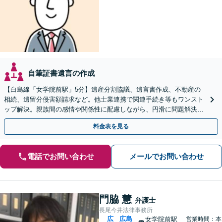
自筆証書遺言の作成
【白島線「女学院前駅」5分】遺産分割協議、遺言書作成、不動産の
相続、遺留分侵害額請求など。他士業連携で関連手続き等もワンスト
ップ解決。親族間の感情や関係性に配慮しながら、円滑に問題解決へ
【初回相談無料】
料金表を見る
電話でお問い合わせ
メールでお問い合わせ
門脇 慧
弁護士
長尾今井法律事務所
広
広島
女学院前駅
営業時間：本