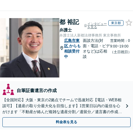
都 裕記
東京都
インタビュー
を見る
弁護士
弁護士法人新都法律事務所 東京事務所
広島市東
面談方法(対
営業時間：0
区
からも
面・電話・ビデ
9:00~19:00
相談受付
オなど)は応相
（土日祝日）
中
談
自筆証書遺言の作成
【全国対応】大阪・東京の2拠点でチームで迅速対応【電話・WEB相
談可】【遺産の取り分最大化を目指します】1営業日以内の返信を心
がけます「不動産が絡んだ複雑な遺産分割／遺留分／遺言書の作成・
執行／事業承継など、お任せください」【休日相談あり】
料金表を見る