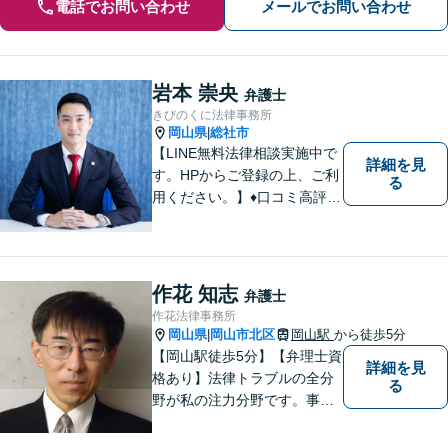
電話でお問い合わせ
メールでお問い合わせ
岩本 崇央
弁護士
きびのくに法律事務所
岡山県
総社市
|
【LINE無料法律相談実施中で
詳細を見
す。HPからご登録の上、ご利
る
用ください。】♦口コミ高評価
多数有♦丁寧にお話をお伺いし
ます♦ご相談者・依頼者様の最
大の理解者として活動いたし
ます。【完全個室】【初回３
作花 知志
弁護士
０分無料面談】
作花法律事務所
岡山県
岡山市北区
岡山駅
から徒歩5分
|
【岡山駅徒歩5分】【弁理士資
詳細を見
格あり】法律トラブルの全分
る
野が私の注力分野です。事務
所の理念は、ご相談の後には
心の中に花が咲いたようにな