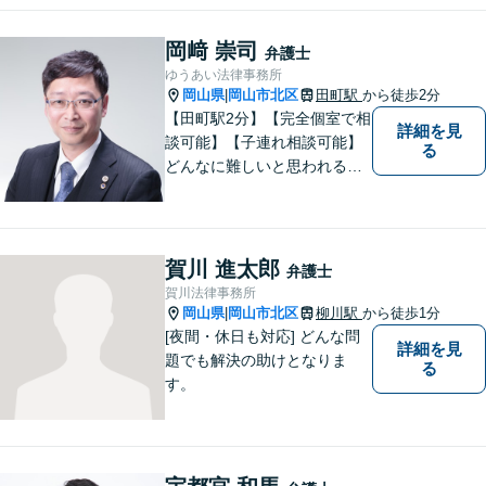
っていただけること。【法テ
ラス対応】【後払い対応】
岡﨑 崇司
弁護士
【日弁連国際人権問題委員会
ゆうあい法律事務所
所属】お困りの方は、お気軽
岡山県
岡山市北区
田町駅
から徒歩2分
|
にご相談下さい。
【田町駅2分】【完全個室で相
詳細を見
談可能】【子連れ相談可能】
る
どんなに難しいと思われる案
件でも、あきらめずに解決策
を探していきたいと考えてい
ます。トラブルに巻き込まれ
ている皆さまの現状を良い方
賀川 進太郎
弁護士
向に変化させることができる
賀川法律事務所
ように全力を尽くします。
岡山県
岡山市北区
柳川駅
から徒歩1分
|
[夜間・休日も対応] どんな問
詳細を見
題でも解決の助けとなりま
る
す。