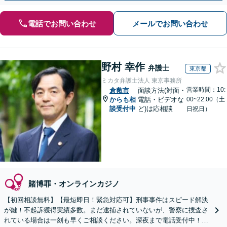
電話でお問い合わせ
メールでお問い合わせ
野村 幸作
弁護士
東京都
ミカタ弁護士法人 東京事務所
営業時間：10:
倉敷市
面談方法(対面・
からも相
電話・ビデオな
00~22:00（土
談受付中
ど)は応相談
日祝日）
賭博罪・オンラインカジノ
【初回相談無料】【最短即日！緊急対応可】刑事事件はスピード解決
が鍵！不起訴獲得実績多数。まだ逮捕されていないが、警察に捜査さ
れている場合は一刻も早くご相談ください。深夜まで電話受付中！痴