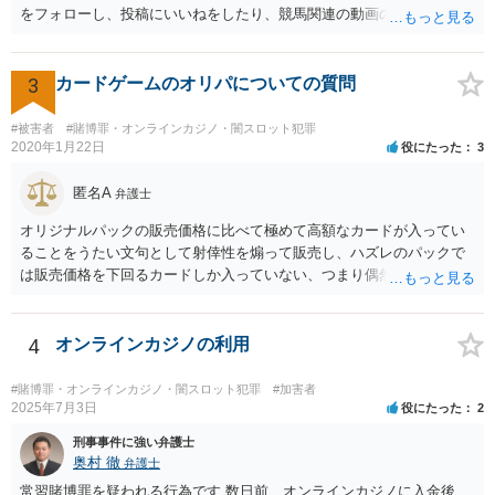
をフォローし、投稿にいいねをしたり、競馬関連の動画のチャンネル
登録をすることは、特段法的に問題ないと考えられます。
3
カードゲームのオリパについての質問
#被害者
#賭博罪・オンラインカジノ・闇スロット犯罪
2020年1月22日
役にたった
3
匿名A
弁護士
オリジナルパックの販売価格に比べて極めて高額なカードが入ってい
ることをうたい文句として射倖性を煽って販売し、ハズレのパックで
は販売価格を下回るカードしか入っていない、つまり偶然によってあ
る人は得しある人は損する関係であるなら、やはり賭博に該当する可
能性はあると考えられます。警察が見過ごせない規模になった途端に
販売元を摘発、ということもあり得るでしょう。他方で、数回買って
4
オンラインカジノの利用
見た程度の買主は（よほど大量に購入し、売主とつるんで話題作りを
しているユーチューバーなどを除けば）摘発はされないと思われま
#賭博罪・オンラインカジノ・闇スロット犯罪
#加害者
す。また、福袋のように購入価格と同程度以上の品物が必ず入ってい
2025年7月3日
役にたった
2
ると信じていたのであれば、賭博の故意はなく犯罪にはあたらないで
刑事事件に強い弁護士
しょう。 この点、例えば木曽崇さんが賭博にあたる可能性を指摘して
奥村 徹
弁護士
いますが、その内容は正当だと思います。
常習賭博罪を疑われる行為です 数日前、オンラインカジノに入金後、