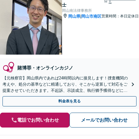
る
士
岡山南法律事務所
岡山県
岡山市南区
営業時間：本日定休日
|
賭博罪・オンラインカジノ
【元検察官】岡山県内であれば24時間以内に接見します！捜査機関の
考えや、処分の基準などに精通しており、そこから逆算して対応をご
提案させていただきます。不起訴、示談成立、執行猶予獲得などに向
け、スムーズに対応【夜間面談可｜駐車場完備】
料金表を見る
電話でお問い合わせ
メールでお問い合わせ