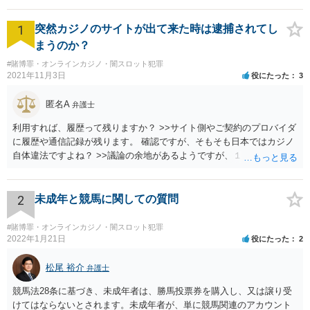
1
突然カジノのサイトが出て来た時は逮捕されてし
まうのか？
#賭博罪・オンラインカジノ・闇スロット犯罪
2021年11月3日
役にたった
3
匿名A
弁護士
利用すれば、履歴って残りますか？ >>サイト側やご契約のプロバイダ
に履歴や通信記録が残ります。 確認ですが、そもそも日本ではカジノ
自体違法ですよね？ >>議論の余地があるようですが、１００％合法で
安全ということはありません。
2
未成年と競馬に関しての質問
#賭博罪・オンラインカジノ・闇スロット犯罪
2022年1月21日
役にたった
2
松尾 裕介
弁護士
競馬法28条に基づき、未成年者は、勝馬投票券を購入し、又は譲り受
けてはならないとされます。未成年者が、単に競馬関連のアカウント