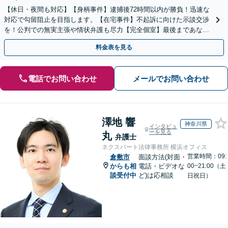
【休日・夜間も対応】【身柄事件】逮捕後72時間以内が勝負！迅速な
対応で勾留阻止を目指します。【在宅事件】不起訴に向けた示談交渉
を！公判での無実主張や情状弁護も尽力【完全個室】最後まであなた
の味方です。ご相談ください。
料金表を見る
電話でお問い合わせ
メールでお問い合わせ
澤地 響
神奈川県
インタビュ
ーを見る
丸
弁護士
ネクスパート法律事務所 横浜オフィス
営業時間：09:
倉敷市
面談方法(対面・
からも相
電話・ビデオな
00~21:00（土
談受付中
ど)は応相談
日祝日）