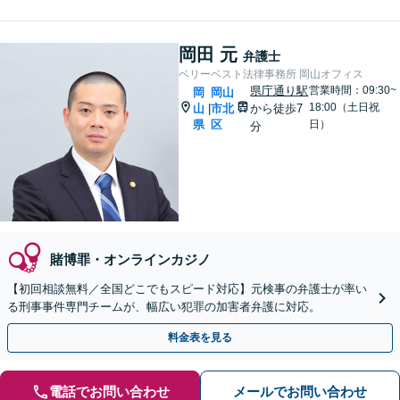
岡田 元
弁護士
ベリーベスト法律事務所 岡山オフィス
県庁通り駅
営業時間：09:30~
岡
岡山
18:00（土日祝
山
市北
から徒歩7
|
県
区
日）
分
賭博罪・オンラインカジノ
【初回相談無料／全国どこでもスピード対応】元検事の弁護士が率い
る刑事事件専門チームが、幅広い犯罪の加害者弁護に対応。
料金表を見る
電話でお問い合わせ
メールでお問い合わせ