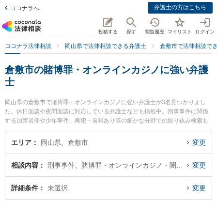
弁護士の方はこちら
ココナラへ
投稿する
探す
閲覧履歴
マイリスト
ログイン
ココナラ法律相談
岡山県で法律相談できる弁護士
倉敷市で法律相談で
倉敷市の賭博罪・オンラインカジノに強い弁護
士
岡山県の倉敷市で賭博罪・オンラインカジノに強い弁護士が3名見つかりまし
た。休日面談や夜間面談に対応している弁護士なども掲載中。刑事事件に関係
する加害者側や少年事件、再犯・前科あり等の細かな分野での絞り込み検索も
でき便利です。特に玉島総合法律事務所の岡本 健史弁護士ややまね法律事務所
の山根 務弁護士、森下総合法律事務所の千葉 隆志弁護士のプロフィール情報や
エリア
岡山県、倉敷市
変更
弁護士費用、強みなどが注目されています。『倉敷市で土日や夜間に発生した
賭博罪・オンラインカジノのトラブルを今すぐに弁護士に相談したい』『賭博
相談内容
刑事事件、賭博罪・オンラインカジノ・闇スロット犯罪
変更
罪・オンラインカジノのトラブル解決の実績豊富な近くの弁護士を検索した
い』『初回相談無料で賭博罪・オンラインカジノを法律相談できる倉敷市内の
弁護士に相談予約したい』などでお困りの相談者さんにおすすめです。
詳細条件
未選択
変更