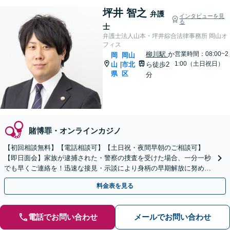
坪井 智之
弁護
インタビューを見
る
士
弁護士法人山本・坪井綜合法律事務所 岡山オ
フィス
柳川駅
か
営業時間：08:00~2
岡
岡山
1:00（土日祝日）
山
市北
ら徒歩2
|
県
区
分
賭博罪・オンラインカジノ
【初回相談無料】【電話相談可】【土日祝・夜間早朝のご相談可】
【即日面会】家族が逮捕された・警察の捜査を受けた場合、一分一秒
でも早くご連絡を！迅速な接見・示談により身柄の早期解放に努めま
す。精神面のケアも重視し、少年事件にも力を入れています。
料金表を見る
電話でお問い合わせ
メールでお問い合わせ