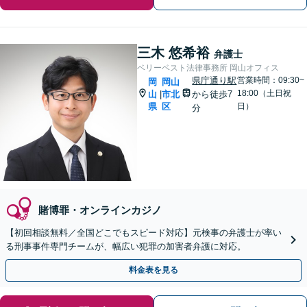
三木 悠希裕
弁護士
ベリーベスト法律事務所 岡山オフィス
県庁通り駅
営業時間：09:30~
岡
岡山
18:00（土日祝
山
市北
から徒歩7
|
県
区
日）
分
賭博罪・オンラインカジノ
【初回相談無料／全国どこでもスピード対応】元検事の弁護士が率い
る刑事事件専門チームが、幅広い犯罪の加害者弁護に対応。
料金表を見る