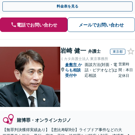
漢／盗撮／のぞき／その他性犯罪など
料金表を見る
電話でお問い合わせ
メールでお問い合わせ
岩崎 健一
弁護士
東京都
ミカタ弁護士法人 東京事務所
営業時
倉敷市
か
面談方法(対面・電
らも相談
話・ビデオなど)は
間：本日
受付中
応相談
定休日
賭博罪・オンラインカジノ
【無罪判決獲得実績あり】【恵比寿駅8分】ライブドア事件などの大