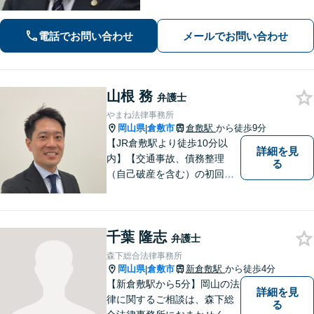
応、後遺障害の認定に疑問や不安があ
る方、ご相談ください。
電話でお問い合わせ
メールでお問い合わせ
山根 務
弁護士
やまね法律事務所
岡山県
倉敷市
倉敷駅
から徒歩9分
|
【JR倉敷駅より徒歩10分以
詳細を見
内】【交通事故、債務整理
る
（自己破産を含む）の初回相
談６０分無料】
千葉 隆志
弁護士
森下総合法律事務所
岡山県
倉敷市
新倉敷駅
から徒歩4分
|
【新倉敷駅から5分】岡山の法
詳細を見
律に関するご相談は、森下総
る