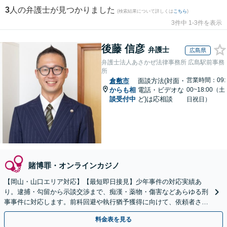
3
人の弁護士が見つかりました
(検索結果について詳しくは
こちら
)
3件中 1-3件を表示
後藤 信彦
弁護士
広島県
弁護士法人あさかぜ法律事務所 広島駅前事務
所
営業時間：09:
倉敷市
面談方法(対面・
からも相
電話・ビデオな
00~18:00（土
談受付中
ど)は応相談
日祝日）
賭博罪・オンラインカジノ
【岡山・山口エリア対応】【最短即日接見】少年事件の対応実績あ
り。逮捕・勾留から示談交渉まで、痴漢・薬物・傷害などあらゆる刑
事事件に対応します。前科回避や執行猶予獲得に向けて、依頼者さま
とご家族に寄り添いサポートいたします
料金表を見る