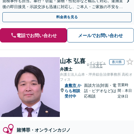
規模事件も担当。暴行・窃盗・薬物・性犯罪など幅広く対応。逮捕直
後の即日接見・示談交渉も迅速に対応し、ご本人・ご家族の不安を最
小限に抑えます。【初回相談可能】【WEB面談可能】
料金表を見る
電話でお問い合わせ
メールでお問い合わせ
山本 弘喜
香川県
インタビュ
ーを見る
弁護士
弁護士法人山本・坪井綜合法律事務所 高松オ
フィス
営業時
倉敷市
か
面談方法(対面・電
らも相談
話・ビデオなど)は
間：本日
受付中
応相談
定休日
賭博罪・オンラインカジノ