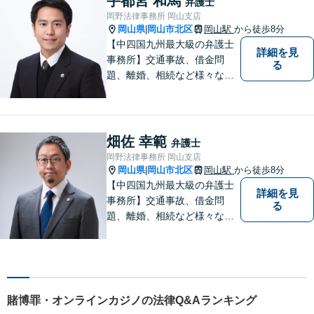
宇都宮 和馬
弁護士
岡野法律事務所 岡山支店
岡山県
岡山市北区
岡山駅
から徒歩8分
|
【中四国九州最大級の弁護士
詳細を見
事務所】交通事故、借金問
る
題、離婚、相続など様々な問
題について、「何度でも無
料」の相談を行っています！
まずはお気軽にご相談くださ
い！
畑佐 幸範
弁護士
岡野法律事務所 岡山支店
岡山県
岡山市北区
岡山駅
から徒歩8分
|
【中四国九州最大級の弁護士
詳細を見
事務所】交通事故、借金問
る
題、離婚、相続など様々な問
題について、「何度でも無
料」の相談を行っています！
まずはお気軽にご相談くださ
い！
賭博罪・オンラインカジノの法律Q&Aランキング