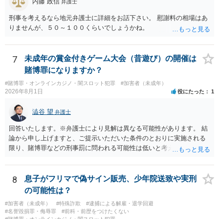
内藤 政信
弁護士
刑事を考えるなら地元弁護士に詳細をお話下さい。 慰謝料の相場はあ
りませんが、５０～１００くらいでしょうかね。
7
未成年の賞金付きゲーム大会（昔遊び）の開催は
賭博罪になりますか？
#賭博罪・オンラインカジノ・闇スロット犯罪
#加害者（未成年）
2026年8月1日
役にたった
1
澁谷 望
弁護士
回答いたします。※弁護士により見解は異なる可能性があります。 結
論から申し上げますと、ご提示いただいた条件のとおりに実施される
限り、賭博罪などの刑事罰に問われる可能性は低いと考えられます
が、会場の利用ルールなどの点には注意が必要です。 【質問1への回
答】 賭博罪は、参加者が互いに財物を賭けてその得喪を争う場合に成
立します。 質問者様がご自身のポケットマネーから懸賞として賞金を
8
息子がフリマで偽サイン販売、少年院送致や実刑
出し、参加者からの参加費が全額会場レンタル費用に充てられて賞金
の可能性は？
原資と完全に分離されている場合、参加者が自らの財物を失うリスク
#加害者（未成年）
#特殊詐欺
#逮捕による解雇・退学回避
が存在しないため賭博罪には該当しないとする見解が一般的です。ま
#名誉毀損罪・侮辱罪
#前科・前歴をつけたくない
た、利益を得る目的もないため賭博場開帳図利罪も成立しないと考え
#賭博罪・オンラインカジノ・闇スロット犯罪