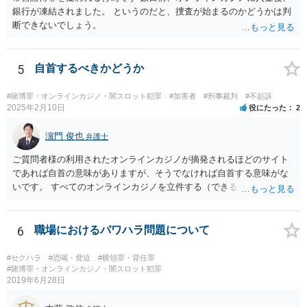
銀行が凍結されました。 というのだと、捜査が始まるのかどうかは判
断できないでしょう。
5
自首するべきかどうか
#賭博罪・オンラインカジノ・闇スロット犯罪
#加害者
#刑事裁判
#不起訴
2025年2月10日
役にたった
2
濵門 俊也
弁護士
ご質問者様の利用されたオンラインカジノが摘発されるほどのサイト
であれば自首の意味がありますが、そうでなければ自首する意味がな
いです。 すべてのオンラインカジノを立件する（できる）わけでもな
いので、静観されることをお勧めします。
6
職場におけるパワハラ問題について
#セクハラ
#恐喝・脅迫
#横領罪・背任罪
#賭博罪・オンラインカジノ・闇スロット犯罪
2019年6月28日