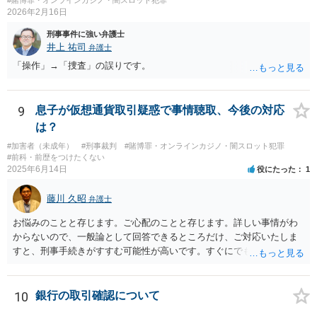
られます。 【質問2への回答】 刑事上の問題は生じにくいものの、民
2026年2月16日
事・行政上の観点から以下の点が考慮されます。景品表示法について
刑事事件に強い弁護士
は事業者が顧客を誘引するためのものではないため対象外と考えられ
井上 祐司
弁護士
ますが、自治会館の利用規約（目的外利用や金銭徴収の可否など）へ
「操作」→「捜査」の誤りです。
の抵触が問題となることがあります。 【質問3への回答】 主催者とし
ての注意点として、まず参加費がすべて会場代の実費に充てられてい
る記録（領収書や収支の管理）を残し、賞金原資とは無関係であるこ
とを明確にしておくことが大切です。また、自治会館の管理者に対
9
息子が仮想通貨取引疑惑で事情聴取、今後の対応
し、参加費の集金を含む利用目的を事前に正確に伝えて了解を得てお
は？
くのが賢明です。
#加害者（未成年）
#刑事裁判
#賭博罪・オンラインカジノ・闇スロット犯罪
#前科・前歴をつけたくない
2025年6月14日
役にたった
1
藤川 久昭
弁護士
お悩みのことと存じます。ご心配のことと存じます。詳しい事情がわ
からないので、一般論として回答できるところだけ、ご対応いたしま
すと、刑事手続きがすすむ可能性が高いです。すぐにでも弁護士に直
接相談されることが良いと思います。なぜならば、法的にきちんと解
明するために、良い知恵を得るには必要だからです。刑事問題は早い
対応が不可欠です。すぐにでも、この手の問題に精通した弁護士等
10
銀行の取引確認について
に、ネットではなく直接相談されるのが良いと思われます。良い解決