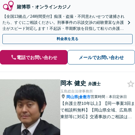
賭博罪・オンラインカジノ
【全国13拠点／24時間受付】痴漢・盗撮・不同意わいせつで逮捕され
たら、すぐにご相談ください。刑事事件の示談交渉の経験豊富な弁護
士がスピード対応します！不起訴・早期釈放を目指して粘りの弁護活
動を行います。
料金表を見る
電話でお問い合わせ
メールでお問い合わせ
岡本 健史
弁護士
玉島総合法律事務所
岡山県
倉敷市
営業時間：本日定休日
|
【弁護士歴10年以上】【同一事案3回ま
で相談料無料】【岡山県全域、広島県
東部等に対応】交通事故のご相談はお
任せください！「1円でも多く」賠償金
の獲得を目指します！保険会社の対