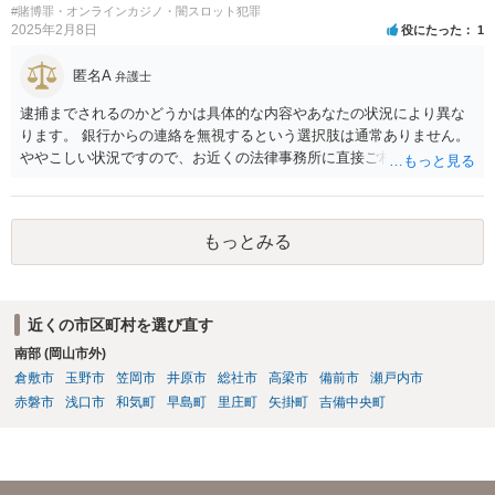
になりますよう祈念しております。お力になりたいと思います。
#賭博罪・オンラインカジノ・闇スロット犯罪
2025年2月8日
役にたった
1
匿名A
弁護士
逮捕までされるのかどうかは具体的な内容やあなたの状況により異な
ります。 銀行からの連絡を無視するという選択肢は通常ありません。
ややこしい状況ですので、お近くの法律事務所に直接ご相談いただい
た上で対応を進めてください。
もっとみる
近くの市区町村を選び直す
南部 (岡山市外)
倉敷市
玉野市
笠岡市
井原市
総社市
高梁市
備前市
瀬戸内市
赤磐市
浅口市
和気町
早島町
里庄町
矢掛町
吉備中央町