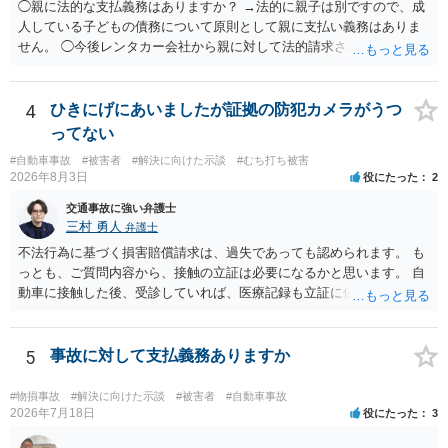
◯親に法的な支払義務はありますか？ →法的に親子は別ですので、成
人している子どもの債務について原則として親に支払い義務はありま
せん。 ◯今後レンタカー会社から親に対して法的請求される可能性は
ありますか？ →原則として支払い義務がない以上請求される可能性は
低いでしょう。 ◯親である私は今後どう対応すべきでしょうか？ →債
権者に対してご自身は支払いを拒み、請求するのであれば本人に対し
4
ひきにげにあいましたが証拠の防犯カメラがうつ
て請求するよう言う程度かと思います。
ってない
#自動車事故
#被害者
#解決に向けた示談
#むち打ち被害
2026年8月3日
役にたった
2
交通事故に強い弁護士
三村 勇人
弁護士
不法行為に基づく損害賠償請求は、過失であっても認められます。 も
っとも、ご質問内容から、接触の立証は必要になるかと思います。 自
動車に接触した後、受診していれば、医療記録も立証に使えるかと思
います。 いずれにせよ、多角的に検討する必要がありますので、弁護
士にご相談ください。
5
事故に対して支払義務ありますか
#物損事故
#解決に向けた示談
#被害者
#自動車事故
2026年7月18日
役にたった
3