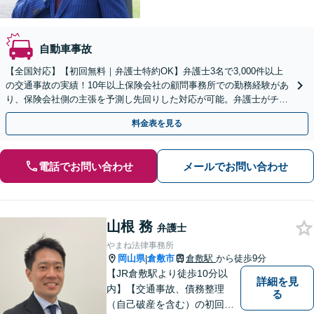
自動車事故
【全国対応】【初回無料｜弁護士特約OK】弁護士3名で3,000件以上
の交通事故の実績！10年以上保険会社の顧問事務所での勤務経験があ
り、保険会社側の主張を予測し先回りした対応が可能。弁護士がチー
ムとなり示談交渉、休業損害、後遺障害等に対応。
料金表を見る
電話でお問い合わせ
メールでお問い合わせ
山根 務
弁護士
やまね法律事務所
岡山県
倉敷市
倉敷駅
から徒歩9分
|
【JR倉敷駅より徒歩10分以
詳細を見
内】【交通事故、債務整理
る
（自己破産を含む）の初回相