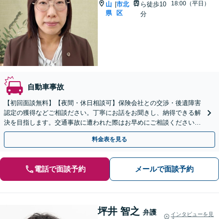
18:00（平日）
山
市北
ら徒歩10
|
県
区
分
自動車事故
【初回面談無料】【夜間・休日相談可】保険会社との交渉・後遺障害
認定の獲得などご相談ださい。丁寧にお話をお聞きし、納得できる解
決を目指します。交通事故に遭われた際はお早めにご相談ください
【休日相談可能】【岡山駅10分】
料金表を見る
電話で面談予約
メールで面談予約
坪井 智之
弁護
インタビューを見