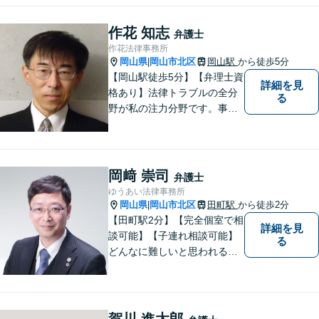
ちの方は、どうぞお気軽にご
相談ください。依頼者さまの
作花 知志
弁護士
サポートができるよう努めて
作花法律事務所
まいります。
岡山県
岡山市北区
岡山駅
から徒歩5分
|
【岡山駅徒歩5分】【弁理士資
詳細を見
格あり】法律トラブルの全分
る
野が私の注力分野です。事務
所の理念は、ご相談の後には
心の中に花が咲いたようにな
っていただけること。【法テ
ラス対応】【後払い対応】
岡﨑 崇司
弁護士
【日弁連国際人権問題委員会
ゆうあい法律事務所
所属】お困りの方は、お気軽
岡山県
岡山市北区
田町駅
から徒歩2分
|
にご相談下さい。
【田町駅2分】【完全個室で相
詳細を見
談可能】【子連れ相談可能】
る
どんなに難しいと思われる案
件でも、あきらめずに解決策
を探していきたいと考えてい
ます。トラブルに巻き込まれ
ている皆さまの現状を良い方
賀川 進太郎