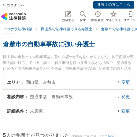
弁護士の方はこちら
ココナラへ
投稿する
探す
閲覧履歴
マイリスト
ログイン
ココナラ法律相談
岡山県で法律相談できる弁護士
倉敷市で法律相談で
倉敷市の自動車事故に強い弁護士
岡山県の倉敷市で自動車事故に強い弁護士が5名見つかりました。休日面談や夜
間面談に対応している弁護士、解決事例を持つ弁護士なども掲載中。交通事故
に関係する自動車事故やバイク事故、自転車事故等の細かな分野での絞り込み
検索もでき便利です。特に弁護士法人VIA支所倉敷みらい法律事務所の岡部 宗
茂弁護士や玉島総合法律事務所の岡本 健史弁護士、やまね法律事務所の山根 務
エリア
岡山県、倉敷市
変更
弁護士のプロフィール情報や弁護士費用、強みなどが注目されています。『倉
敷市で土日や夜間に発生した自動車事故のトラブルを今すぐに弁護士に相談し
相談内容
交通事故、自動車事故
変更
たい』『自動車事故のトラブル解決の実績豊富な近くの弁護士を検索したい』
『初回相談無料で自動車事故を法律相談できる倉敷市内の弁護士に相談予約し
たい』などでお困りの相談者さんにおすすめです。
詳細条件
未選択
変更
5
人の弁護士が見つかりました
(検索結果について詳しくは
こちら
)