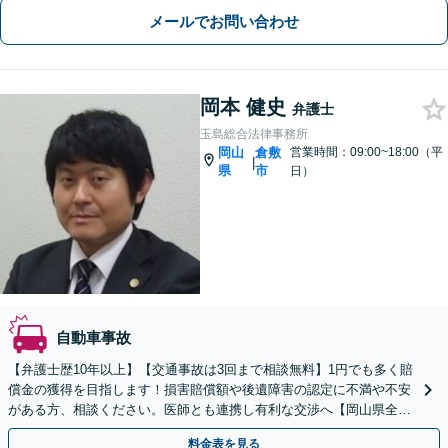
メールでお問い合わせ
岡本 健史
弁護士
玉島総合法律事務所
岡山
倉敷
営業時間：09:00~18:00（平
|
県
市
日）
自動車事故
【弁護士歴10年以上】【交通事故は3回まで相談無料】1円でも多く賠
償金の獲得を目指します！損害賠償額や後遺障害の認定に不満や不安
がある方、相談ください。医師とも連携し有利な交渉へ【岡山県全
域、広島県東部等に対応】
料金表を見る