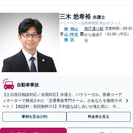
三木 悠希裕
弁護士
ベリーベスト法律事務所 岡山オフィス
県庁通り駅
営業時間：09:30
岡
岡山
~21:00（平日）
山
市北
から徒歩7
|
県
区
分
自動車事故
【土日祝日相談対応／全国対応】弁護士、パラリーガル、医療コーデ
ィネーターで構成された「交通事故専門チーム」があなたを徹底サポ
ート！【相談料：初回無料※1】不利益な話し合いが進む前に、今す
ぐ相談！
事例を見る(1件)
料金表を見る