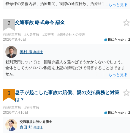
叔母様の受傷内容、治療期間、実際の通院日数、治療終了の経緯、後
遺症の有無、相手方保険会社から提示されている示談内容の内訳等を
確認する必要があります。保険会社から提示される慰謝料額について
は、弁護士が介入することにより増額を検討できる場合がありますの
2
交通事故 略式命令 罰金
で、以下の資料・情報を準備した上で、弁護士に個別に相談すること
をお勧めいたします。 ・相手方保険会社から届いている示談金額の提
#自動車事故
#人身事故
#加害者
#保険会社との交渉
示書類 ・叔母様の診断名、けがの内容 ・治療開始日及び治療終了日
2026年8月6日
役にたった
2
・入院の有無、通院回数 ・現在も症状が残っているか ・叔母様ご本人
やご家族等が加入している保険に、今回の事故で利用できる弁護士費
奥村 徹
弁護士
用特約が付帯しているか なお、被害者は叔母様ご本人となりますの
裁判費用については、国選弁護人を選べばそうかからないでしょう。
で、弁護士が受任する場合には、叔母様ご本人の依頼意思等を確認す
全体としてのソロバン勘定を上記の情報だけで回答することはできま
る必要があります。日本語での十分な意思疎通が難しいとのことです
せん。
ので、そのあたりのご事情も踏まえて、依頼意思の確認方法等を検討
する必要があると思われます。
3
息子が起こした事故の賠償、親の支払義務と対策
は？
#自動車事故
#物損事故
2026年7月16日
役にたった
2
交通事故に強い弁護士
倉田 勲
弁護士