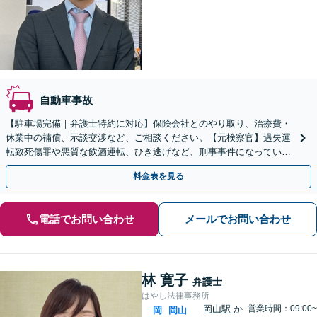
自動車事故
【駐車場完備｜弁護士特約に対応】保険会社とのやり取り、治療費・
休業中の補償、示談交渉など、ご相談ください。【元検察官】過失運
転致死傷罪や悪質な飲酒運転、ひき逃げなど、刑事事件になっている
事故にも対応【夜間面談｜WEB面談可】
料金表を見る
電話でお問い合わせ
メールでお問い合わせ
林 寛子
弁護士
はやし法律事務所
岡山駅
か
営業時間：09:00~
岡
岡山