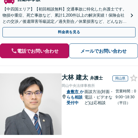
【中四国エリア】【初回相談無料】交通事故に特化した弁護士です。
物損や重症、死亡事故など、累計1,200件以上の解決実績！保険会社
との交渉／後遺障害等級認定／過失割合／休業損害など、どんなお悩
みもご相談ください【夜間・休日面談可】【完全個室】
料金表を見る
電話でお問い合わせ
メールでお問い合わせ
大林 建太
弁護士
岡山県
岡山中央法律事務所
営業時間：0
倉敷市
か
面談方法(対面・
らも相談
電話・ビデオな
9:00~18:30
受付中
ど)は応相談
（平日）