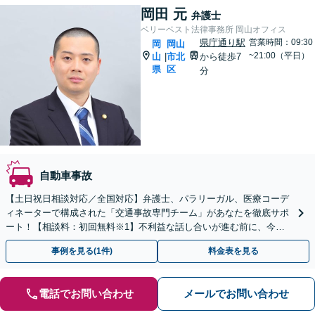
岡田 元
弁護士
ベリーベスト法律事務所 岡山オフィス
県庁通り駅
営業時間：09:30
岡
岡山
~21:00（平日）
山
市北
から徒歩7
|
県
区
分
自動車事故
【土日祝日相談対応／全国対応】弁護士、パラリーガル、医療コーデ
ィネーターで構成された「交通事故専門チーム」があなたを徹底サポ
ート！【相談料：初回無料※1】不利益な話し合いが進む前に、今す
ぐ相談！
事例を見る(1件)
料金表を見る
電話でお問い合わせ
メールでお問い合わせ