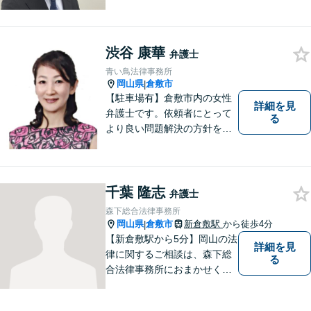
談６０分無料】
渋谷 康華
弁護士
青い鳥法律事務所
岡山県
倉敷市
|
【駐車場有】倉敷市内の女性
詳細を見
弁護士です。依頼者にとって
る
より良い問題解決の方針を示
すために、まず依頼者の気持
ちを理解することを大切にし
ています。法律問題は早めの
ご相談が納得のいく解決への
千葉 隆志
弁護士
第一歩です。お一人で悩まず
森下総合法律事務所
に、お気軽にご相談くださ
岡山県
倉敷市
新倉敷駅
から徒歩4分
|
い。
【新倉敷駅から5分】岡山の法
詳細を見
律に関するご相談は、森下総
る
合法律事務所におまかせくだ
さい。お困りの方は、お気軽
にお問い合わせください。