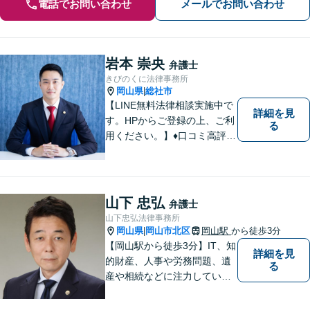
電話でお問い合わせ
メールでお問い合わせ
岩本 崇央
弁護士
きびのくに法律事務所
岡山県
総社市
|
【LINE無料法律相談実施中で
詳細を見
す。HPからご登録の上、ご利
る
用ください。】♦口コミ高評価
多数有♦丁寧にお話をお伺いし
ます♦ご相談者・依頼者様の最
大の理解者として活動いたし
ます。【完全個室】【初回３
山下 忠弘
弁護士
０分無料面談】
山下忠弘法律事務所
岡山県
岡山市北区
岡山駅
から徒歩3分
|
【岡山駅から徒歩3分】IT、知
詳細を見
的財産、人事や労務問題、遺
る
産や相続などに注力していま
す。「弁護士に相談するか迷
っている」という悩みをお持