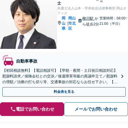
る
士
弁護士法人山本・坪井綜合法律事務所 岡山オ
フィス
岡
岡山
柳川駅
か
営業時間：08:00~
山
市北
|
21:00（平日）
ら徒歩2分
県
区
自動車事故
【初回相談無料】【電話相談可】【早朝・夜間・土日祝日相談対応】
慰謝料請求／保険会社との交渉／後遺障害等級の異議申立て／慰謝料
の増額／治療の打ち切り等、交通事故の対応ならお任せ下さい。【交
通事故に強い弁護士】弁護士特約利用可【カード払い可】
料金表を見る
電話でお問い合わせ
メールでお問い合わせ