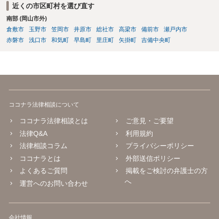
日頃と考えられます。ただし、症状固定日は機械的に６か月で決まる
近くの市区町村を選び直す
ものではなく、治療経過や主治医の判断によります。初診日が２月２
南部 (岡山市外)
日であったことも含め、主治医と相談した方がよいでしょう。 症状固
倉敷市
玉野市
笠岡市
井原市
総社市
高梁市
備前市
瀬戸内市
定後も、痛みが残っていれば通院自体は可能です。ただし、症状固定
後の治療費は、相手方保険会社から支払われない扱いになるので、健
赤磐市
浅口市
和気町
早島町
里庄町
矢掛町
吉備中央町
康保険を使うか、自費になるか等を確認しておく必要があります。 ジ
ャクソンテスト等の神経学的検査は、首や神経症状がある場合に行わ
れることがありますが、必ず全員に必要な項目というわけではありま
せん。症状の内容を踏まえて、スパーリングテスト、腱反射、筋力、
知覚検査、可動域検査などの要否を医師が判断することになります。
後遺障害診断書では、自覚症状だけでなく、他覚所見、神経学的所
ココナラ法律相談について
見、画像所見、症状の一貫性が重要になります。不安であれば、受診
前に症状の経過や現在困っていることをメモにまとめ、主治医に簡潔
ココナラ法律相談とは
ご意見・ご要望
に伝えるとよいと思います。状況によっては、診断書作成前に、伝え
法律Q&A
利用規約
るべき症状や記載内容について弁護士に相談等することをお勧めいた
法律相談コラム
プライバシーポリシー
します。
ココナラとは
外部送信ポリシー
よくあるご質問
掲載をご検討の弁護士の方
へ
運営へのお問い合わせ
会社情報