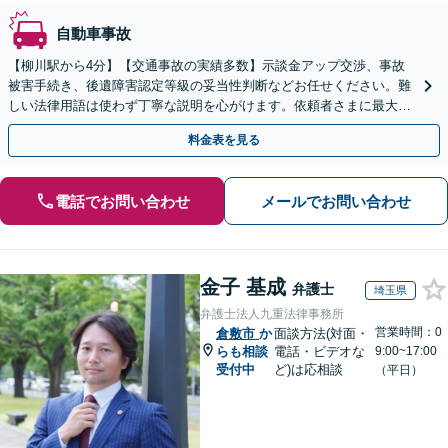
自動車事故
【柳川駅から4分】【交通事故の実績多数】示談金アップ交渉、事故
被害手続き、後遺障害認定等級の妥当性判断などお任せください。難
しい法律用語は使わず丁寧な説明を心がけます。依頼者さまに最大限
ご納得いただける解決策を提案します。【子連れ相談可】
料金表を見る
電話でお問い合わせ
メールでお問い合わせ
金子 基成
弁護士
埼玉県
弁護士法人九重法律事務所
営業時間：0
倉敷市
か
面談方法(対面・
らも相談
電話・ビデオな
9:00~17:00
受付中
ど)は応相談
（平日）