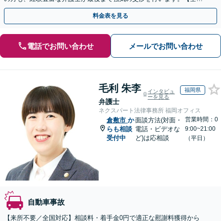
13拠点】お気軽にご相談ください。
料金表を見る
電話でお問い合わせ
メールでお問い合わせ
毛利 朱李
福岡県
インタビュ
ーを見る
弁護士
ネクスパート法律事務所 福岡オフィス
営業時間：0
倉敷市
か
面談方法(対面・
らも相談
電話・ビデオな
9:00~21:00
受付中
ど)は応相談
（平日）
自動車事故
【来所不要／全国対応】相談料・着手金0円で適正な慰謝料獲得から