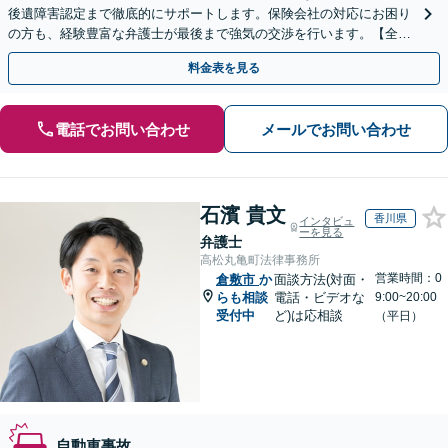
後遺障害認定まで徹底的にサポートします。保険会社の対応にお困り
の方も、経験豊富な弁護士が最後まで強気の交渉を行います。【全国
13拠点】お気軽にご相談ください。
料金表を見る
電話でお問い合わせ
メールでお問い合わせ
石濱 貴文
香川県
インタビュ
ーを見る
弁護士
高松丸亀町法律事務所
営業時間：0
倉敷市
か
面談方法(対面・
らも相談
電話・ビデオな
9:00~20:00
受付中
ど)は応相談
（平日）
自動車事故