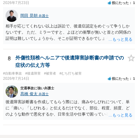
2026年7月23日
役にたった
1
事事件の面で問題となっています。 交通事故を発生した場合には，警
察に報告しなければなりません。道路交通法違反第７２条第１項後段
岡田 晃朝
弁護士
に不申告という形で定められています。本件は，これに客観的には該
当することがはっきりしている事案です。ですから「単なる交通事故
相手が応じてくれない以上は訴訟で、後遺症認定をめぐって争うしか
から，刑事事件になりそうな…」ではなく，刑事事件の対象となるこ
ないです。 ただ、ミラーですと、よほどの衝撃が無いと首との関係の
とがはっきりしている事案です。 自分は逃げていないという認識でし
証明は難しいでしょうから、そこが証明できるかでしょうね。
ょう。そのため，故意を否認している形になるのですが，「現場から
離れる」→「コンビニで駐車」→「しばらく待機」→「徒歩で現場に
戻る→誰もいないから警察に連絡しないで帰る」という流れの中で，
8
外傷性頚椎ヘルニアで後遺障害診断書の申請での
事故を起こした認識があるから現場に戻っているはずなのに，どうし
症状の伝え方等
て警察に連絡しないのだろうという話になっているのだと思います。
そして，捜査機関としては，解離性健忘の影響で報告できなかった事
#自動車事故
#後遺障害
#被害者
#むち打ち被害
2026年7月14日
役にたった
1
情が見当たらないのだと思います。このような点を意識された上で，
警察の方に事実を理解してもらえるように説明することが，相談者の
交通事故に強い弁護士
認識に沿った解決につながるように思います。 警察からすると，事故
髙橋 俊太
弁護士
の現場から離れて様子を窺い、事故として取り扱われているかいない
後遺障害診断書を作成してもらう際には、痛みやしびれについて、単
かを確認して，警察がきていないから事故が発生していないことで済
に「痛い」「しびれる」と伝えるだけでなく、部位、程度、頻度、ど
ませればいいだろうと思って報告しなかったのではないかと疑ってい
のような動作で悪化するか、日常生活や仕事で困っていることを具体
るのだと思います。不救護・不申告の方が，事故後に現場に戻る話
的に伝えることが重要です。例えば、首から腕にしびれる、腰から足
は，よくある話なので，捜査機関としては，それを否定することがで
に痛みが出る、長時間座れない、物を持つと痛い、夜間痛がある、な
きないのではないかとの疑念を抱いたままなのだと思います。
どです。 事故日が２月１日であれば、６か月経過は一般的には８月１