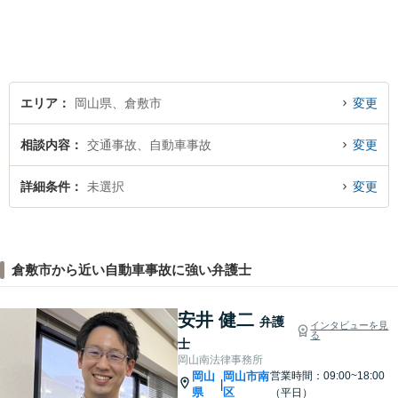
エリア
岡山県、倉敷市
変更
相談内容
交通事故、自動車事故
変更
詳細条件
未選択
変更
倉敷市から近い自動車事故に強い弁護士
安井 健二
弁護
インタビューを見
る
士
岡山南法律事務所
岡山
岡山市南
営業時間：09:00~18:00
|
県
区
（平日）