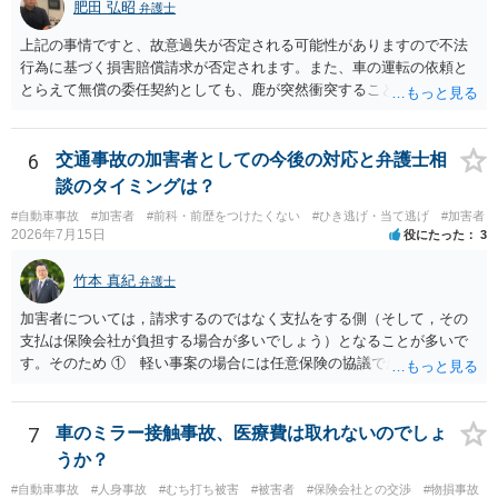
肥田 弘昭
弁護士
上記の事情ですと、故意過失が否定される可能性がありますので不法
行為に基づく損害賠償請求が否定されます。また、車の運転の依頼と
とらえて無償の委任契約としても、鹿が突然衝突することは予見がで
きませんので善管注意義務違反は否定され債務不履行に基づく損害賠
償請求も成立しない可能性があります。以上の理由から支払義務は否
定される可能性が高いです。ご参考にしてください。
6
交通事故の加害者としての今後の対応と弁護士相
談のタイミングは？
#自動車事故
#加害者
#前科・前歴をつけたくない
#ひき逃げ・当て逃げ
#加害者
2026年7月15日
役にたった
3
竹本 真紀
弁護士
加害者については，請求するのではなく支払をする側（そして，その
支払は保険会社が負担する場合が多いでしょう）となることが多いで
す。そのため ① 軽い事案の場合には任意保険の協議で成立すること
が多いこと ②ア 重い事案の場合には，民事面についてはやはり任意
保険の協議となり，事案によっては保険会社が代理人弁護士をつける
場合が多いこと イ 刑事事件に進む場合は，刑事弁護の話になるこ
7
車のミラー接触事故、医療費は取れないのでしょ
と などの事情から，任意保険に入っていない場合など，特殊な場合以
うか？
外は，あまり顕在化する事情がないのだと思います。 ですから，加害
#自動車事故
#人身事故
#むち打ち被害
#被害者
#保険会社との交渉
#物損事故
者側も弁護士が入っているケースは実際にはあるのです。 本件は，刑