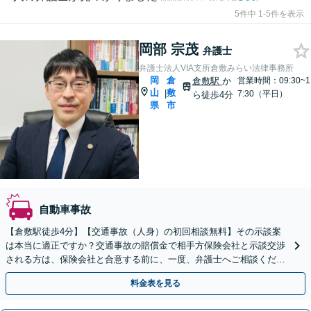
5件中 1-5件を表示
岡部 宗茂
弁護士
弁護士法人VIA支所倉敷みらい法律事務所
岡
倉
倉敷駅
か
営業時間：09:30~1
山
敷
|
7:30（平日）
ら徒歩4分
県
市
自動車事故
【倉敷駅徒歩4分】【交通事故（人身）の初回相談無料】その示談案
は本当に適正ですか？交通事故の賠償金で相手方保険会社と示談交渉
される方は、保険会社と合意する前に、一度、弁護士へご相談くださ
い。
料金表を見る