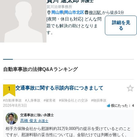
弁護士
向に変化させることができる
賀川法律事務所
ように全力を尽くします。
岡山県
岡山市北区
柳川駅
から徒歩1分
|
[夜間・休日も対応] どんな問
詳細を見
題でも解決の助けとなりま
る
す。
自動車事故の法律Q&Aランキング
1
交通事故に関する示談内容につきまして
#自動車事故
#人身事故
#被害者
#保険会社との交渉
#物損事故
2026年8月3日
役にたった
4
交通事故に強い弁護士
髙橋 俊太
弁護士
相手方保険会社から慰謝料約31万9,000円の提示を受けているとのこと
ですが、慰謝料額の妥当性については、金額だけでは判断が難しく、