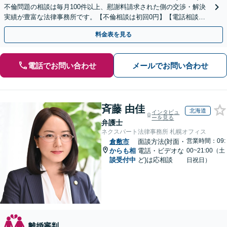
不倫問題の相談は毎月100件以上、慰謝料請求された側の交渉・解決
実績が豊富な法律事務所です。【不倫相談は初回0円】【電話相談で
ご契約まで対応可/来所不要】
料金表を見る
電話でお問い合わせ
メールでお問い合わせ
斉藤 由佳
北海道
インタビュ
ーを見る
弁護士
ネクスパート法律事務所 札幌オフィス
営業時間：09:
倉敷市
面談方法(対面・
からも相
電話・ビデオな
00~21:00（土
談受付中
ど)は応相談
日祝日）
離婚審判