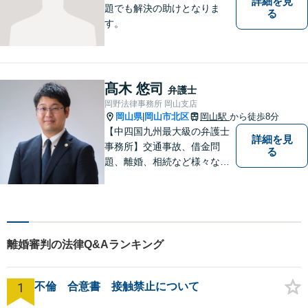
詳細を見
題でも解決の助けとなりま
る
す。
髙木 悠司
弁護士
岡野法律事務所 岡山支店
岡山県
岡山市北区
岡山駅
から徒歩8分
|
【中四国九州最大級の弁護士
詳細を見
事務所】交通事故、借金問
る
題、離婚、相続など様々な問
題について、「何度でも無
料」の相談を行っています！
まずはお気軽にご相談くださ
い！
離婚審判の法律Q&Aランキング
1
不倫 合意書 接触禁止について