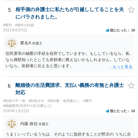
当に何が何でも面会交流したい（子どもたちと会いたい）と言うより
は、あなたに対する嫌がらせだった可能性もあるように思います（そ
5
相手側の弁護士に私たちが引越ししてることを夫
ういう男はDV・虐待系の男には珍しくありません。）。 面会交流とは
にバラされました。
親の権利ではなく、『子どものため』のものです。 子どもたちの年齢
#審判
#婚外の妊娠
（自分の気持ちを言える年齢）を考えても、無理に面会交流をする必
2021年8月5日
役にたった
10
要もありません。 相手から面会交流を行うことについての申し出があ
ったときに対応すれば十分だと思います。 仮に相手から、面会交流さ
匿名A
弁護士
せなかった（連絡をしてこなかった）と慰謝料請求してきたとして
も、そのような請求は、まず認められません。 ご心配であれば、審判
住民票等の秘匿の手続を役所でしていますか。もししているなら、私
書を持参して、お近くの弁護士に法律相談してみてください。
なら偶然知ったとしても依頼者に教えないかもしれません。していな
いなら、依頼者に伝えると思います。
6
離婚後の生活費請求、支払い義務の有無と弁護士
対応
#性格の不一致
#財産分与
#契約書・借用書なし
#審判
#婚姻費用(別居中の生活費など)
2020年1月22日
役にたった
19
内藤 政信
弁護士
うまくいっているうちは、そのように負担することが黙示の うちに合