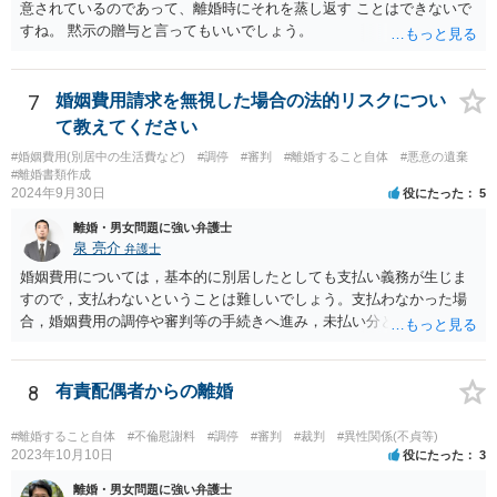
意されているのであって、離婚時にそれを蒸し返す ことはできないで
すね。 黙示の贈与と言ってもいいでしょう。
7
婚姻費用請求を無視した場合の法的リスクについ
て教えてください
#婚姻費用(別居中の生活費など)
#調停
#審判
#離婚すること自体
#悪意の遺棄
#離婚書類作成
2024年9月30日
役にたった
5
離婚・男女問題に強い弁護士
泉 亮介
弁護士
婚姻費用については，基本的に別居したとしても支払い義務が生じま
すので，支払わないということは難しいでしょう。支払わなかった場
合，婚姻費用の調停や審判等の手続きへ進み，未払い分として差押を
受けるリスクがあると言えます。
8
有責配偶者からの離婚
#離婚すること自体
#不倫慰謝料
#調停
#審判
#裁判
#異性関係(不貞等)
2023年10月10日
役にたった
3
離婚・男女問題に強い弁護士