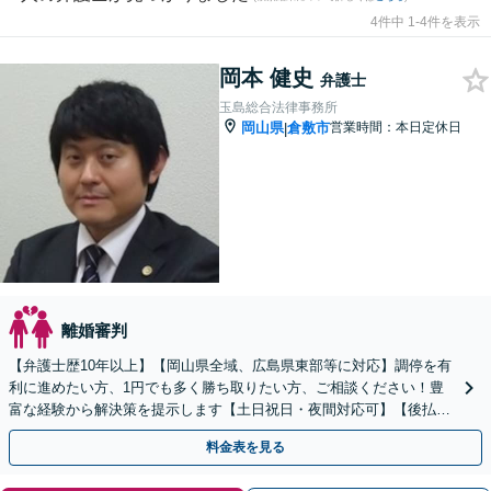
4件中 1-4件を表示
岡本 健史
弁護士
玉島総合法律事務所
岡山県
倉敷市
営業時間：本日定休日
|
離婚審判
【弁護士歴10年以上】【岡山県全域、広島県東部等に対応】調停を有
利に進めたい方、1円でも多く勝ち取りたい方、ご相談ください！豊
富な経験から解決策を提示します【土日祝日・夜間対応可】【後払
い、分割払い応相談】
料金表を見る