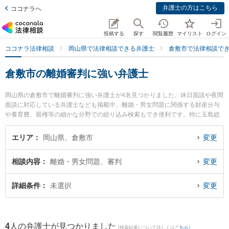
弁護士の方はこちら
ココナラへ
投稿する
探す
閲覧履歴
マイリスト
ログイン
ココナラ法律相談
岡山県で法律相談できる弁護士
倉敷市で法律相談で
倉敷市の離婚審判に強い弁護士
岡山県の倉敷市で離婚審判に強い弁護士が4名見つかりました。休日面談や夜間
面談に対応している弁護士なども掲載中。離婚・男女問題に関係する財産分与
や養育費、親権等の細かな分野での絞り込み検索もでき便利です。特に玉島総
合法律事務所の岡本 健史弁護士や青い鳥法律事務所の渋谷 康華弁護士、やまね
法律事務所の山根 務弁護士のプロフィール情報や弁護士費用、強みなどが注目
エリア
岡山県、倉敷市
変更
されています。『倉敷市で土日や夜間に発生した離婚審判のトラブルを今すぐ
に弁護士に相談したい』『離婚審判のトラブル解決の実績豊富な近くの弁護士
相談内容
離婚・男女問題、審判
変更
を検索したい』『初回相談無料で離婚審判を法律相談できる倉敷市内の弁護士
に相談予約したい』などでお困りの相談者さんにおすすめです。
詳細条件
未選択
変更
4
人の弁護士が見つかりました
(検索結果について詳しくは
こちら
)