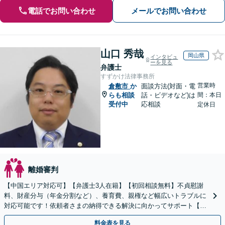
電話でお問い合わせ
メールでお問い合わせ
山口 秀哉
岡山県
インタビュ
ーを見る
弁護士
すずかけ法律事務所
営業時
倉敷市
か
面談方法(対面・電
らも相談
話・ビデオなど)は
間：本日
受付中
応相談
定休日
離婚審判
【中国エリア対応可】【弁護士3人在籍】【初回相談無料】不貞慰謝
料、財産分与（年金分割など）、養育費、親権など幅広いトラブルに
対応可能です！依頼者さまの納得できる解決に向かってサポート【土
日祝／夜間対応可】【当日／電話相談可】
料金表を見る