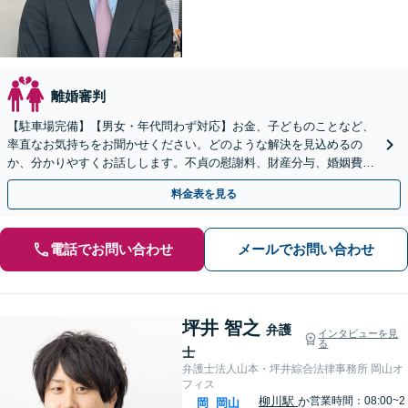
離婚審判
【駐車場完備】【男女・年代問わず対応】お金、子どものことなど、
率直なお気持ちをお聞かせください。どのような解決を見込めるの
か、分かりやすくお話しします。不貞の慰謝料、財産分与、婚姻費
用、養育費、親権、面会交流など【子連れ相談｜WEB面談可】
料金表を見る
電話でお問い合わせ
メールでお問い合わせ
坪井 智之
弁護
インタビューを見
る
士
弁護士法人山本・坪井綜合法律事務所 岡山オ
フィス
柳川駅
か
営業時間：08:00~2
岡
岡山