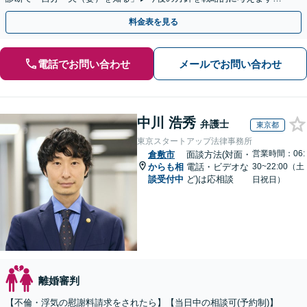
【休日夜間／オンライン相談OK】
料金表を見る
電話でお問い合わせ
メールでお問い合わせ
中川 浩秀
弁護士
東京都
東京スタートアップ法律事務所
営業時間：06:
倉敷市
面談方法(対面・
からも相
電話・ビデオな
30~22:00（土
談受付中
ど)は応相談
日祝日）
離婚審判
【不倫・浮気の慰謝料請求をされたら】【当日中の相談可(予約制)】