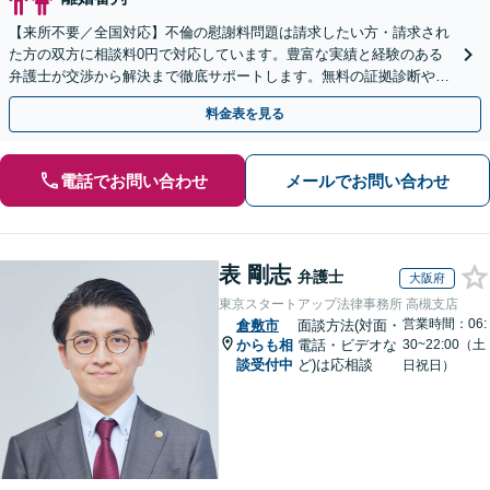
【来所不要／全国対応】不倫の慰謝料問題は請求したい方・請求され
た方の双方に相談料0円で対応しています。豊富な実績と経験のある
弁護士が交渉から解決まで徹底サポートします。無料の証拠診断や着
手金の返還保証もありますので安心してご相談ください。
料金表を見る
電話でお問い合わせ
メールでお問い合わせ
表 剛志
弁護士
大阪府
東京スタートアップ法律事務所 高槻支店
営業時間：06:
倉敷市
面談方法(対面・
からも相
電話・ビデオな
30~22:00（土
談受付中
ど)は応相談
日祝日）