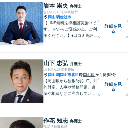
岩本 崇央
弁護士
きびのくに法律事務所
岡山県
総社市
|
【LINE無料法律相談実施中で
詳細を見
す。HPからご登録の上、ご利
る
用ください。】♦口コミ高評価
多数有♦丁寧にお話をお伺いし
ます♦ご相談者・依頼者様の最
大の理解者として活動いたし
ます。【完全個室】【初回３
山下 忠弘
弁護士
０分無料面談】
山下忠弘法律事務所
岡山県
岡山市北区
岡山駅
から徒歩3分
|
【岡山駅から徒歩3分】IT、知
詳細を見
的財産、人事や労務問題、遺
る
産や相続などに注力していま
す。「弁護士に相談するか迷
っている」という悩みをお持
ちの方は、どうぞお気軽にご
相談ください。依頼者さまの
作花 知志
弁護士
サポートができるよう努めて
作花法律事務所