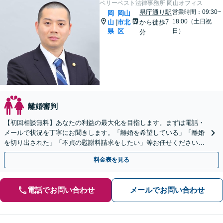
ベリーベスト法律事務所 岡山オフィス
県庁通り駅
営業時間：09:30~
岡
岡山
18:00（土日祝
山
市北
から徒歩7
|
県
区
日）
分
離婚審判
【初回相談無料】あなたの利益の最大化を目指します。まずは電話・
メールで状況を丁寧にお聞きします。「離婚を希望している」「離婚
を切り出された」「不貞の慰謝料請求をしたい」等お任せください。
【リーズナブルな料金設定】
料金表を見る
電話でお問い合わせ
メールでお問い合わせ