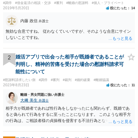
#調停
#借金返済の相談・交渉
#審判
#離婚の慰謝料
#個人・プライベート
2019年5月20日
役にたった
14
内藤 政信
弁護士
無効な合意ですね。 従わなくていいですが、そのような合意にサイン
しないことですね。
2
婚活アプリで出会った相手が既婚者であることが
判明し、精神的苦痛を受けた場合の慰謝料請求可
能性について
#慰謝料請求したい側
#調停
#審判
#裁判
#婚約破棄
#離婚協議
2023年8月23日
役にたった
11
離婚・男女問題に強い弁護士
大﨑 美生
弁護士
相手方が既婚者であれば性行為をしなかったにも関わらず、既婚であ
ると偽られて行為をするに至ったことになります。 このような相手方
の行為は、ご相談者様の貞操権を侵害する不法行為となりますので、
相手方に慰謝料請求が可能です。 （ご相談内容からは明らかではあり
ませんが、上記は性行為があったことを前提としています） 弁護士に