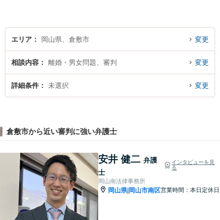
エリア
岡山県、倉敷市
変更
相談内容
離婚・男女問題、審判
変更
詳細条件
未選択
変更
倉敷市から近い審判に強い弁護士
安井 健二
弁護
インタビューを見
る
士
岡山南法律事務所
岡山県
岡山市南区
営業時間：本日定休日
|