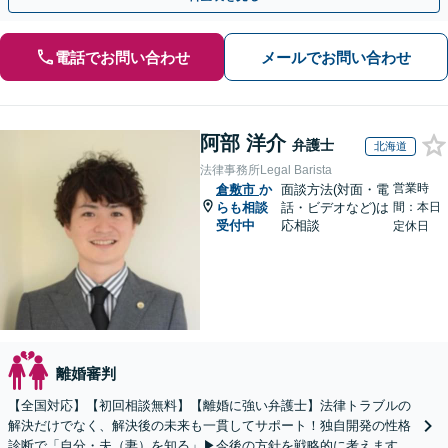
電話でお問い合わせ
メールでお問い合わせ
阿部 洋介
弁護士
北海道
法律事務所Legal Barista
営業時
倉敷市
か
面談方法(対面・電
らも相談
話・ビデオなど)は
間：本日
受付中
応相談
定休日
離婚審判
【全国対応】【初回相談無料】【離婚に強い弁護士】法律トラブルの
解決だけでなく、解決後の未来も一貫してサポート！独自開発の性格
診断で「自分・夫（妻）を知る」▶︎今後の方針を戦略的に考えます！