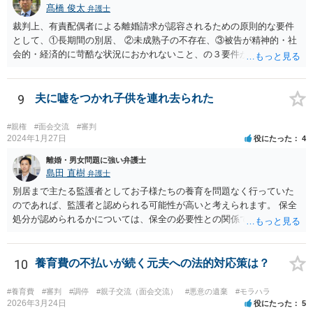
髙橋 俊太
弁護士
裁判上、有責配偶者による離婚請求が認容されるための原則的な要件
として、①長期間の別居、 ②未成熟子の不存在、③被告が精神的・社
会的・経済的に苛酷な状況におかれないこと、の３要件が必要である
とされています。 お伺いしている事情からすると、貴方が未成熟子を
監護しており（②）、仮に離婚を認容すれば、専業主婦の貴方が経済
的に過酷な状況におかれる可能性がありますので（③）、現時点で
9
夫に嘘をつかれ子供を連れ去られた
は、夫側の離婚請求は裁判では認められにくい状況であると考えられ
ます。 一方で、期間が経過して子が成人した場合（②）、別居期間は
#親権
#面会交流
#審判
すでに１０年超となり、婚姻期間の３分の１程度とはいえ相当程度の
2024年1月27日
役にたった
4
長期別居となるので（①）、③の点がクリアされれば、夫側の離婚請
離婚・男女問題に強い弁護士
求が認容される余地はあります（専門的には、③は被告側から反論し
島田 直樹
弁護士
なければならないことです）。別居期間何年であれば要件①が常に充
別居まで主たる監護者としてお子様たちの養育を問題なく行っていた
たされるといった定式はなく、事案に応じて総合的に判断されるとこ
のであれば、監護者と認められる可能性が高いと考えられます。 保全
ろです。
処分が認められるかについては、保全の必要性との関係でなんともい
えませんが、その場合、審判を早めにしてくれることが多いと思いま
す。 精神的なご負担も大きいと思いますが、担当の弁護士とよく相談
しながら手続を進めてください。
10
養育費の不払いが続く元夫への法的対応策は？
#養育費
#審判
#調停
#親子交流（面会交流）
#悪意の遺棄
#モラハラ
2026年3月24日
役にたった
5