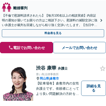
離婚審判
【不倫で慰謝料請求されたら】【毎月100名以上の相談実績】内容証
明の通知が届いてお困りの方はご相談下さい。慰謝料の減額交渉に強
い弁護士が裁判を回避しながら粘り強く交渉いたします。【当日中の
相談可(予約制)】【全国対応】
料金表を見る
電話でお問い合わせ
メールでお問い合わせ
渋谷 康華
弁護士
青い鳥法律事務所
岡山県
倉敷市
|
【駐車場有】倉敷市内の女性
詳細を見
弁護士です。依頼者にとって
る
より良い問題解決の方針を示
すために、まず依頼者の気持
ちを理解することを大切にし