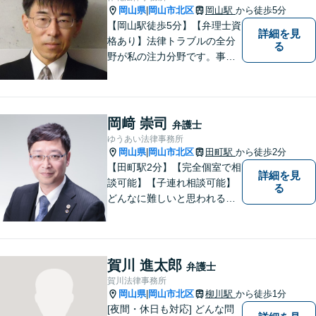
まいります。
岡山県
岡山市北区
岡山駅
から徒歩5分
|
【岡山駅徒歩5分】【弁理士資
詳細を見
格あり】法律トラブルの全分
る
野が私の注力分野です。事務
所の理念は、ご相談の後には
心の中に花が咲いたようにな
っていただけること。【法テ
ラス対応】【後払い対応】
岡﨑 崇司
弁護士
【日弁連国際人権問題委員会
ゆうあい法律事務所
所属】お困りの方は、お気軽
岡山県
岡山市北区
田町駅
から徒歩2分
|
にご相談下さい。
【田町駅2分】【完全個室で相
詳細を見
談可能】【子連れ相談可能】
る
どんなに難しいと思われる案
件でも、あきらめずに解決策
を探していきたいと考えてい
ます。トラブルに巻き込まれ
ている皆さまの現状を良い方
賀川 進太郎
弁護士
向に変化させることができる
賀川法律事務所
ように全力を尽くします。
岡山県
岡山市北区
柳川駅
から徒歩1分
|
[夜間・休日も対応] どんな問