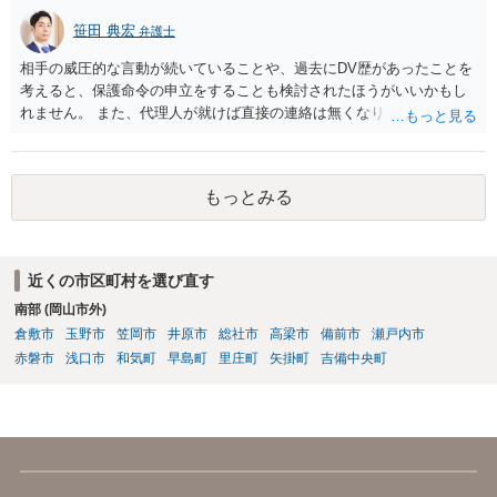
笹田 典宏
弁護士
相手の威圧的な言動が続いていることや、過去にDV歴があったことを
考えると、保護命令の申立をすることも検討されたほうがいいかもし
れません。 また、代理人が就けば直接の連絡は無くなりますので、ご
相談者の方も代理人を立てるのも一手です。 面会交流含め、元夫との
やりとりが相当ご心労になっていると見受けられますので、一度弁護
士や行政の相談窓口にご相談されることをお勧め致します。
もっとみる
近くの市区町村を選び直す
南部 (岡山市外)
倉敷市
玉野市
笠岡市
井原市
総社市
高梁市
備前市
瀬戸内市
赤磐市
浅口市
和気町
早島町
里庄町
矢掛町
吉備中央町