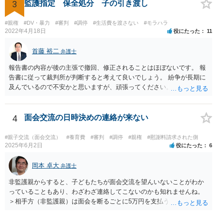
依頼されると、相手方の住民票を取得することができます。 請求する
3
監護指定 保全処分 子の引き渡し
慰謝料の額含め、一度弁護士にご相談されると良いと思います。
#親権
#DV・暴力
#審判
#調停
#生活費を渡さない
#モラハラ
2022年4月18日
役にたった
11
首藤 裕二
弁護士
報告書の内容が後の主張で撤回、修正されることはほぼないです。 報
告書に従って裁判所が判断すると考えて良いでしょう。 紛争が長期に
及んでいるので不安かと思いますが、頑張ってください。
4
面会交流の日時決めの連絡が来ない
#親子交流（面会交流）
#養育費
#審判
#調停
#親権
#慰謝料請求された側
2025年6月2日
役にたった
6
岡本 卓大
弁護士
非監護親からすると、子どもたちが面会交流を望んいないことがわか
っていることもあり、わざわざ連絡してこないのかも知れませんね。
＞相手方（非監護親）は面会を断るごとに5万円を支払うことを取決め
るよう要求してきたり、調停中もかなり揉めました。 というのも、本