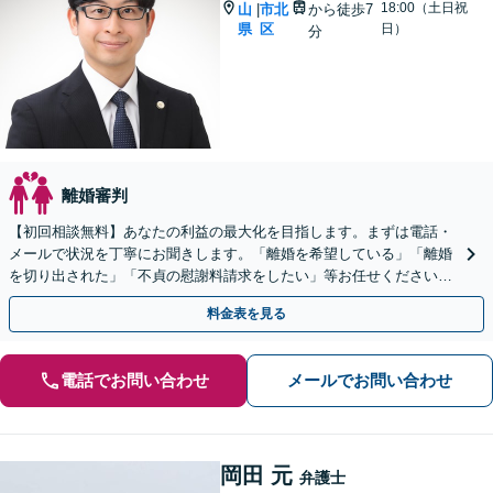
18:00（土日祝
山
市北
から徒歩7
|
県
区
日）
分
離婚審判
【初回相談無料】あなたの利益の最大化を目指します。まずは電話・
メールで状況を丁寧にお聞きします。「離婚を希望している」「離婚
を切り出された」「不貞の慰謝料請求をしたい」等お任せください。
【リーズナブルな料金設定】
料金表を見る
電話でお問い合わせ
メールでお問い合わせ
岡田 元
弁護士