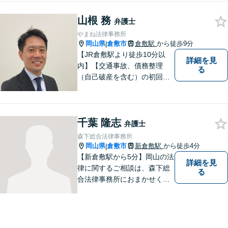
ています。法律問題は早めの
ご相談が納得のいく解決への
山根 務
弁護士
第一歩です。お一人で悩まず
やまね法律事務所
に、お気軽にご相談くださ
岡山県
倉敷市
倉敷駅
から徒歩9分
|
い。
【JR倉敷駅より徒歩10分以
詳細を見
内】【交通事故、債務整理
る
（自己破産を含む）の初回相
談６０分無料】
千葉 隆志
弁護士
森下総合法律事務所
岡山県
倉敷市
新倉敷駅
から徒歩4分
|
【新倉敷駅から5分】岡山の法
詳細を見
律に関するご相談は、森下総
る
合法律事務所におまかせくだ
さい。お困りの方は、お気軽
にお問い合わせください。