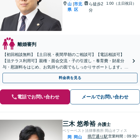
1:00（土日祝日）
山
市北
ら徒歩2
|
県
区
分
離婚審判
【初回相談無料】【土日祝・夜間早朝のご相談可】【電話相談可】
【法テラス利用可】親権・面会交流・子の引渡し・養育費・財産分
与・慰謝料をはじめ、お気持ちの面でもしっかりサポートします。よ
り良い人生の再スタートに向けて、一緒に歩みだしましょう。
料金表を見る
電話でお問い合わせ
メールでお問い合わせ
三木 悠希裕
弁護士
ベリーベスト法律事務所 岡山オフィス
県庁通り駅
営業時間：09:30~
岡
岡山