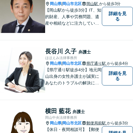
岡山県
岡山市北区
岡山駅
から徒歩3分
|
【岡山駅から徒歩3分】IT、知
詳細を見
的財産、人事や労務問題、遺
る
産や相続などに注力していま
す。「弁護士に相談するか迷
っている」という悩みをお持
ちの方は、どうぞお気軽にご
相談ください。依頼者さまの
長谷川 久子
弁護士
サポートができるよう努めて
ほほえみ法律事務所
まいります。
岡山県
岡山市北区
県庁通り駅
から徒歩4分
|
【県庁通り駅徒歩4分】地元岡
詳細を見
山出身の女性弁護士が誠実に
る
あなたのトラブルの解決に向
けて対応します。子どもが関
わる問題・事故のご相談も積
極的に対応しています。
横田 藍花
弁護士
岡山中央法律事務所
岡山県
岡山市北区
郵便局前駅
から徒歩3分
|
【休日・夜間相談可】【郵便
詳細を見