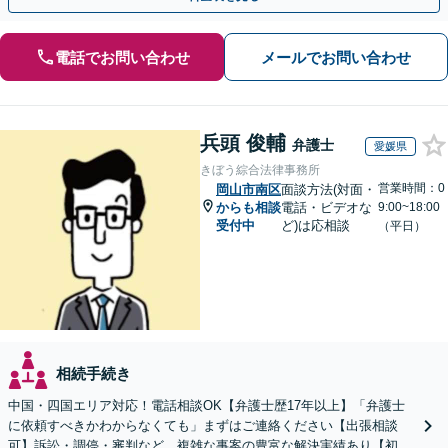
電話でお問い合わせ
メールでお問い合わせ
兵頭 俊輔
弁護士
愛媛県
きぼう綜合法律事務所
営業時間：0
岡山市南区
面談方法(対面・
からも相談
電話・ビデオな
9:00~18:00
受付中
ど)は応相談
（平日）
相続手続き
中国・四国エリア対応！電話相談OK【弁護士歴17年以上】「弁護士
に依頼すべきかわからなくても」まずはご連絡ください【出張相談
可】訴訟・調停・審判など、複雑な事案の豊富な解決実績あり【初回