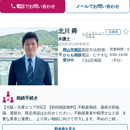
電話でお問い合わせ
メールでお問い合わせ
北川 舜
兵庫県
インタビュー
を見る
弁護士
姫路駅前法律事務所
営業時間：0
岡山市南区
面談方法(対面・
からも相談
電話・ビデオな
9:00~19:00
受付中
ど)は応相談
（平日）
相続手続き
【大阪／兵庫エリア対応】【初回相談無料】不動産相続、遺産分割協
議、遺留分、限定承認はお任せください。不動産業者や税理士など必
要な業者と連携し、より良い相続に向けて尽力します。早めのご相談
が複雑化を防ぐカギとなります【休日相談可】
料金表を見る