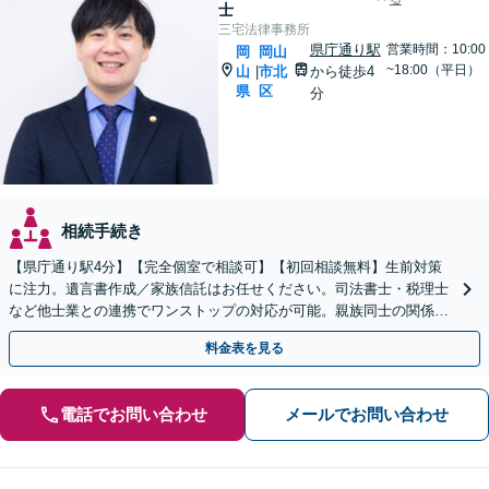
士
三宅法律事務所
県庁通り駅
営業時間：10:00
岡
岡山
~18:00（平日）
山
市北
から徒歩4
|
県
区
分
相続手続き
【県庁通り駅4分】【完全個室で相談可】【初回相談無料】生前対策
に注力。遺言書作成／家族信託はお任せください。司法書士・税理士
など他士業との連携でワンストップの対応が可能。親族同士の関係を
守るためにも、お早めにご相談を。【夜間・休日相談可能】
料金表を見る
電話でお問い合わせ
メールでお問い合わせ