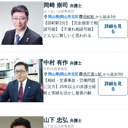
岡﨑 崇司
弁護士
ゆうあい法律事務所
岡山県
岡山市北区
田町駅
から徒歩2分
|
【田町駅2分】【完全個室で相
詳細を見
談可能】【子連れ相談可能】
る
どんなに難しいと思われる案
件でも、あきらめずに解決策
を探していきたいと考えてい
ます。トラブルに巻き込まれ
ている皆さまの現状を良い方
中村 有作
弁護士
向に変化させることができる
中村法律事務所
ように全力を尽くします。
岡山県
岡山市北区
県庁通り駅
から徒歩3分
|
【相続・交通事故・労働問題
詳細を見
に注力】25年以上の弁護士経
る
験と実績を活かし最善の解決
法をご提案します。お受けし
た案件に依頼者との二人三脚
で取り組んでまいります
山下 忠弘
弁護士
山下忠弘法律事務所