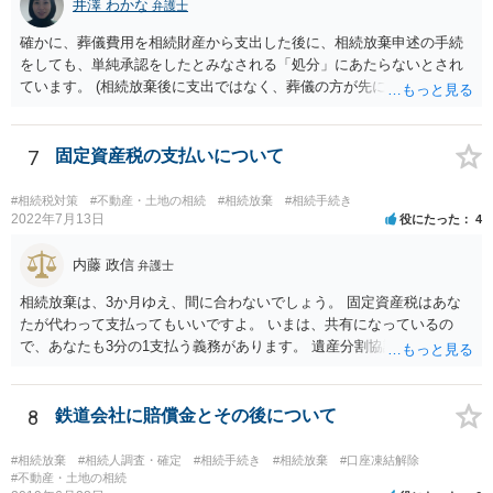
るより非課税の枠が減少します。 計画的に相続をするのがおすすめと
井澤 わかな
弁護士
いうことになります。これ以外にも気をつける点はあるかもしれませ
確かに、葬儀費用を相続財産から支出した後に、相続放棄申述の手続
んので、一度相談して想定するのがおすすめと思います。
をしても、単純承認をしたとみなされる「処分」にあたらないとされ
ています。 (相続放棄後に支出ではなく、葬儀の方が先に来るのが通常
だと思いますので、葬儀→葬儀費用を相続財産から支出→相続放棄申
述の手続ということだと思いますが) ただ、葬儀費用ならいくらでもよ
いということではなく、身分相応の、社会的儀式として当然認められ
7
固定資産税の支払いについて
る程度の金額に留まると考えた方がよいです。 もし、相続人の皆さん
に葬儀費用を支出する経済力がなく、質素な葬儀を行った費用であれ
#相続税対策
#不動産・土地の相続
#相続放棄
#相続手続き
ば相続財産から支出しても単純承認と認められない可能性が高いの
2022年7月13日
役にたった
4
で、相続放棄申述が受理される可能性も高いと思います。
内藤 政信
弁護士
相続放棄は、3か月ゆえ、間に合わないでしょう。 固定資産税はあな
たが代わって支払ってもいいですよ。 いまは、共有になっているの
で、あなたも3分の1支払う義務があります。 遺産分割協議をして、不
動産取得者を決めて、相続登記する必要があります。 登記名義人に支
払い義務があります。
8
鉄道会社に賠償金とその後について
#相続放棄
#相続人調査・確定
#相続手続き
#相続放棄
#口座凍結解除
#不動産・土地の相続