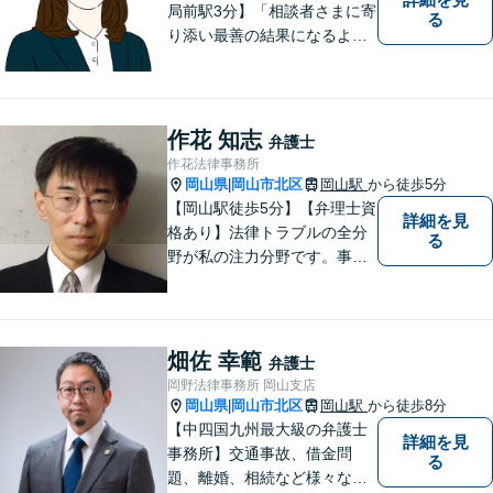
局前駅3分】「相談者さまに寄
る
り添い最善の結果になるよう
尽力」婚姻費用・財産分与・
養育費の交渉などお任せくだ
さい「刑事事件：捜査機関に
よる不当な取り調べや身体拘
作花 知志
弁護士
束から、依頼者さまの利益を
作花法律事務所
守ります【完全個室相談】
岡山県
岡山市北区
岡山駅
から徒歩5分
|
【岡山駅徒歩5分】【弁理士資
詳細を見
格あり】法律トラブルの全分
る
野が私の注力分野です。事務
所の理念は、ご相談の後には
心の中に花が咲いたようにな
っていただけること。【法テ
ラス対応】【後払い対応】
畑佐 幸範
弁護士
【日弁連国際人権問題委員会
岡野法律事務所 岡山支店
所属】お困りの方は、お気軽
岡山県
岡山市北区
岡山駅
から徒歩8分
|
にご相談下さい。
【中四国九州最大級の弁護士
詳細を見
事務所】交通事故、借金問
る
題、離婚、相続など様々な問