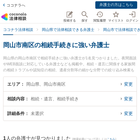
弁護士の方はこちら
ココナラへ
投稿する
探す
閲覧履歴
マイリスト
ログイン
ココナラ法律相談
岡山県で法律相談できる弁護士
岡山市で法律相談で
岡山市南区の相続手続きに強い弁護士
岡山県の岡山市南区で相続手続きに強い弁護士が1名見つかりました。夜間面談
やWEB面談に対応している弁護士なども掲載中。相続・遺言に関係する家族間
の相続トラブルや認知症の相続、遺産分割等の細かな分野での絞り込み検索も
でき便利です。特に岡山南法律事務所の安井 健二弁護士のプロフィール情報や
弁護士費用、強みなどが注目されています。『岡山市南区で土日や夜間に発生
エリア
岡山県、岡山市南区
変更
した相続手続きのトラブルを今すぐに弁護士に相談したい』『相続手続きのト
ラブル解決の実績豊富な近くの弁護士を検索したい』『初回相談無料で相続手
相談内容
相続・遺言、相続手続き
変更
続きを法律相談できる岡山市南区内の弁護士に相談予約したい』などでお困り
の相談者さんにおすすめです。
詳細条件
未選択
変更
1
人の弁護士が見つかりました
(検索結果について詳しくは
こちら
)