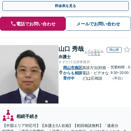
執行／事業承継など、お任せください」【休日相談あり】
料金表を見る
電話でお問い合わせ
メールでお問い合わせ
山口 秀哉
岡山県
インタビュ
ーを見る
弁護士
すずかけ法律事務所
営業時間：0
岡山市南区
面談方法(対面・
からも相談
電話・ビデオな
9:30~20:00
受付中
ど)は応相談
（平日）
相続手続き
【中国エリア対応可】【弁護士3人在籍】【初回相談無料】「遺産分