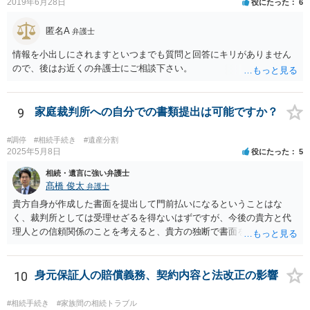
2019年6月28日
役にたった
6
匿名A
弁護士
情報を小出しにされますといつまでも質問と回答にキリがありません
ので、後はお近くの弁護士にご相談下さい。
9
家庭裁判所への自分での書類提出は可能ですか？
#調停
#相続手続き
#遺産分割
2025年5月8日
役にたった
5
相続・遺言に強い弁護士
髙橋 俊太
弁護士
貴方自身が作成した書面を提出して門前払いになるということはな
く、裁判所としては受理せざるを得ないはずですが、今後の貴方と代
理人との信頼関係のことを考えると、貴方の独断で書面を提出したり
裁判所に電話したりするのはお勧めしにくいところです。 現在の弁護
士が主張書面の提出を渋っているようですが、弁護士として提出の実
益がないと考えている可能性もあると思いますので、そのあたりも含
10
身元保証人の賠償義務、契約内容と法改正の影響
めて、弁護士見解を確認等するためによく打ち合わせた方がよいと思
います。単に面倒臭いということで書面提出をしないということであ
#相続手続き
#家族間の相続トラブル