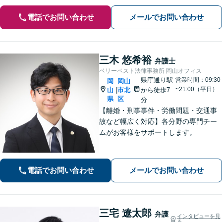
電話でお問い合わせ
メールでお問い合わせ
三木 悠希裕
弁護士
ベリーベスト法律事務所 岡山オフィス
県庁通り駅
営業時間：09:30
岡
岡山
~21:00（平日）
山
市北
から徒歩7
|
県
区
分
【離婚・刑事事件・労働問題・交通事
故など幅広く対応】各分野の専門チー
ムがお客様をサポートします。
電話でお問い合わせ
メールでお問い合わせ
三宅 遼太郎
弁護
インタビューを見
る