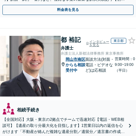
相談無料】初回面談のみで解決できるケースもあります
料金表を見る
都 裕記
東京都
インタビュー
を見る
弁護士
弁護士法人新都法律事務所 東京事務所
営業時間：0
岡山市南区
面談方法(対面・
からも相談
電話・ビデオな
9:00~19:00
受付中
ど)は応相談
（平日）
相続手続き
【全国対応】大阪・東京の2拠点でチームで迅速対応【電話・WEB相
談可】【遺産の取り分最大化を目指します】1営業日以内の返信を心
がけます「不動産が絡んだ複雑な遺産分割／遺留分／遺言書の作成・