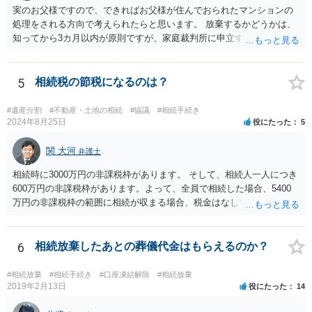
実のお父様ですので、できればお父様が住んでおられたマンションの
処理をされる方向で考えられたらと思います。 放棄するかどうかは、
知ってから3カ月以内が原則ですが、家庭裁判所に申立すれば3カ月の
期間を伸長することができます。 その間に、財産の状況を調査して、
放棄するかどうか決めることができます。 銀行やサラ金が数年も放置
することはありませんので、数年後に借金が発見される可能性はほぼ
5
相続税の節税になるのは？
ありません。 なお、私が扱った相続放棄を検討していた案件で、期間
伸長して調査したところ、サラ金に対する過払金など相当な財産が見
#遺産分割
#不動産・土地の相続
#協議
#相続手続き
つかったため相続したという事例がありました。
2024年8月25日
役にたった
5
関 大河
弁護士
相続時に3000万円の非課税枠があります。 そして、相続人一人につき
600万円の非課税枠があります。よって、全員で相続した場合、5400
万円の非課税枠の範囲に相続が収まる場合、税金はなしです。 一人が
相続放棄すると、600万円の枠が一つ減ります。よって、4800万円の
範囲となります。 一般的には、全員で相続する方が税金はお得です。
また、全員で相続しても、話し合いの結果、親がすべて相続と決める
6
相続放棄したあとの葬儀代金はもらえるのか？
こともできます。この場合でも相続の非課税枠は、全員で相続した540
0万円分使えます。 父が亡くなり、母が全部相続すると、母から三人
#相続放棄
#相続手続き
#口座凍結解除
#相続放棄
で相続する際は、4800万円が非課税枠となります。 そうすると、母が
2019年2月13日
役にたった
14
亡くなってから相続すると、両親のどちらかが亡くなってから相続す