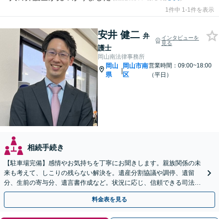
1件中 1-1件を表示
安井 健二
弁
インタビューを
見る
護士
岡山南法律事務所
岡山
岡山市南
営業時間：09:00~18:00
|
県
区
（平日）
相続手続き
【駐車場完備】感情やお気持ちを丁寧にお聞きします。親族関係の未
来も考えて、しこりの残らない解決を。遺産分割協議や調停、遺留
分、生前の寄与分、遺言書作成など。状況に応じ、信頼できる司法書
士・税理士をご紹介します【WEB面談＆出張相談可】
料金表を見る