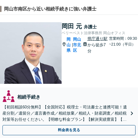
岡山市南区から近い相続手続きに強い弁護士
岡田 元
弁護士
ベリーベスト法律事務所 岡山オフィス
県庁通り駅
営業時間：09:30
岡
岡山
~21:00（平日）
山
市北
から徒歩7
|
県
区
分
相続手続き
【初回相談60分無料】【全国対応】税理士・司法書士と連携可能！遺
産分割／遺留分／遺言書作成／相続放棄／相続人・財産調査／相続税
対策等お任せください。【明瞭な料金プラン】【解決実績豊富】【電
話相談可】
料金表を見る