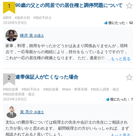
1
90歳の父との同居での居住権と調停問題について
#調停
#遺産分割
#相続手続き
2018年5月9日
役にたった
52
峰岸 泉
弁護士
家事，料理，雑用をやったかどうかはあまり関係ありませんが，現時
点で，一応母親からの相続により，持分をもっているようですので，
これが一応の居住権の根拠となります。 ただ，遺産分割により，母の
持分を父親が取得した場合，住み続けるのは難しいかも知れません。
2
連帯保証人が亡くなった場合
#相続放棄
#相続手続き
#相続放棄
#M&A・事業承継
#相続人調査・確定
#相続財産調査・鑑定
2024年3月6日
役にたった
7
泉 亮介
弁護士
支払いの費目等については税理士の先生や会計士の先生にご相談され
た方が良いかと思われます。 顧問税理士の方がいらっしゃれば、まず
相談されてみると良いでしょう。