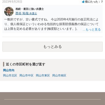
れば、当該弁護士との委任関係を修了した上で、貴方のほうで書面提
2023年9月26日
役にたった
7
出することを検討なさった方がよいでしょう。
相続・遺言に強い弁護士
西谷 拓哉
弁護士
一般的ですが、古い書式ですね。 今は2020年4月施行の改正民法によ
り、個人根保証といういわゆる包括的な損害賠償義務の保証について
は上限を定める必要があります(極度額といいます。)。 この書式にサ
インしても、実際は連帯保証部分は民法465条の2②により無効とな
り、会社側は請求できない可能性が高そうです。
もっとみる
近くの市区町村を選び直す
岡山市内
岡山市北区
岡山市中区
岡山市東区
岡山市南区