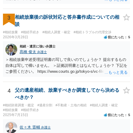
3
相続放棄後の訴状対応と答弁書作成についての相
談
#相続放棄
#相続手続き
#相続人調査・確定
#相続トラブルの代理交渉
2026年3月28日
役にたった
5
相続・遺言に強い弁護士
髙橋 俊太
弁護士
＞相続放棄申述受理証明書の写しで良いのでしょうか？ 提出するもの
自体は写しで構いません。 ＞証拠説明書とはなんでしょうか？ 下記を
ご参照ください。 https://www.courts.go.jp/tokyo-s/vc-files/tokyo-s/file/
14-1kisairei.pdf
4
父の遺産相続、放棄すべきか調査してから決める
べきか？
#相続財産調査・鑑定
#遺産分割
#不動産・土地の相続
#相続人調査・確定
#相続放棄
#相続手続き
2025年7月15日
役にたった
5
佐々木 晋輔
弁護士