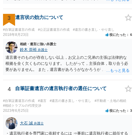
力が争われますから、医師にお父さんが判断能力があるかどうか検査
してもらって 診断書を取得して、公証役場へ行って公正証書遺言を
作成するのがよいと思います。 将来争われることが見込まれること
3
遺言状の効力について
から、弁護士に依頼して手続きを進めた方がよいと思います。
#自筆証書遺言の作成
#公正証書遺言の作成
#遺言の書き直し・やり直し
2018年8月23日
役にたった
6
相続・遺言に強い弁護士
鈴木 崇裕
弁護士
遺言書そのものが存在しない以上，お父上のご兄弟の主張は法律的な
根拠を全く欠くものになります。 したがって，主張自体，取り合う必
要がありません。 また，遺言書があろうがなかろうが，お父上のご兄
弟と面会しなければならない義務はもともとありません。 峰岸先生の
ご回答にもありますが， 代理人弁護士をたてて，その弁護士から相手
方に対して， ・相続に関する主張は法的根拠がなく，一切応じないこ
4
自筆証書遺言の遺言執行者の選任について
と ・今後一切の連絡をしてこないでほしいこと ・連絡を継続してくる
ようであれば警察への通報や法的措置も辞さないこと などを記載した
#自筆証書遺言の作成
#遺言
#遺言の書き直し・やり直し
#不動産・土地の相続
書面を発送してもらうことがよろしいように思います。
#相続トラブルの代理交渉
2023年6月25日
役にたった
3
大石 誠
弁護士
・遺言執行者を専門家に依頼するには ⇒事前に遺言執行者に就任する