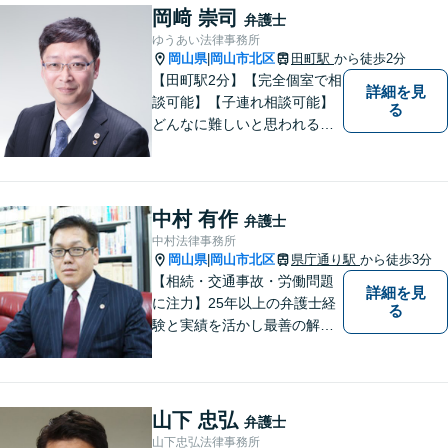
岡﨑 崇司
弁護士
ゆうあい法律事務所
岡山県
岡山市北区
田町駅
から徒歩2分
|
【田町駅2分】【完全個室で相
詳細を見
談可能】【子連れ相談可能】
る
どんなに難しいと思われる案
件でも、あきらめずに解決策
を探していきたいと考えてい
ます。トラブルに巻き込まれ
ている皆さまの現状を良い方
中村 有作
弁護士
向に変化させることができる
中村法律事務所
ように全力を尽くします。
岡山県
岡山市北区
県庁通り駅
から徒歩3分
|
【相続・交通事故・労働問題
詳細を見
に注力】25年以上の弁護士経
る
験と実績を活かし最善の解決
法をご提案します。お受けし
た案件に依頼者との二人三脚
で取り組んでまいります
山下 忠弘
弁護士
山下忠弘法律事務所