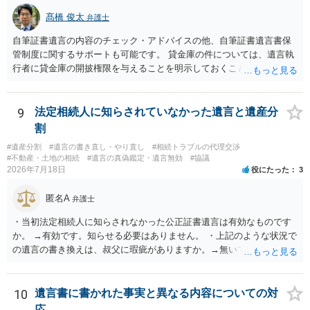
髙橋 俊太
弁護士
自筆証書遺言の内容のチェック・アドバイスの他、自筆証書遺言書保
管制度に関するサポートも可能です。 貸金庫の件については、遺言執
行者に貸金庫の開披権限を与えることを明示しておくことでクリアで
きます。
9
法定相続人に知らされていなかった遺言と遺産分
割
#遺産分割
#遺言の書き直し・やり直し
#相続トラブルの代理交渉
#不動産・土地の相続
#遺言の真偽鑑定・遺言無効
#協議
2026年7月18日
役にたった
3
匿名A
弁護士
・当初法定相続人に知らされなかった公正証書遺言は有効なものです
か。 →有効です。知らせる必要はありません。 ・上記のような状況で
の遺言の書き換えは、叔父に瑕疵がありますか。→無いです。 ・分割
する場合の比率は、現状で、客観的に見てどの程度が妥当と考えられ
ますか。 →本人が自由に決められますので、どこが妥当とは言えない
です。客観的な基準もありません。 ・できれば穏やかに、分割を拒否
10
遺言書に書かれた事実と異なる内容についての対
することはできますか。 →分割を拒否するということは、遺産はいら
応