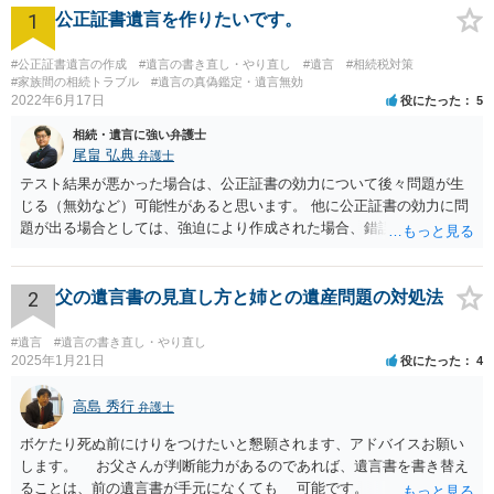
1
公正証書遺言を作りたいです。
#公正証書遺言の作成
#遺言の書き直し・やり直し
#遺言
#相続税対策
#家族間の相続トラブル
#遺言の真偽鑑定・遺言無効
2022年6月17日
役にたった
5
相続・遺言に強い弁護士
尾畠 弘典
弁護士
テスト結果が悪かった場合は、公正証書の効力について後々問題が生
じる（無効など）可能性があると思います。 他に公正証書の効力に問
題が出る場合としては、強迫により作成された場合、錯誤（勘違い）
の場合などがあります。 遺言の対象となる財産の多寡などにもよりま
すが、弁護士に作成を依頼する場合は、１０～数十万円程度になるケ
ースが多いと思います。 報酬体系は、弁護士ごとに異なりますので一
2
父の遺言書の見直し方と姉との遺産問題の対処法
律の基準はありません。
#遺言
#遺言の書き直し・やり直し
2025年1月21日
役にたった
4
高島 秀行
弁護士
ボケたり死ぬ前にけりをつけたいと懇願されます、アドバイスお願い
します。 お父さんが判断能力があるのであれば、遺言書を書き替え
ることは、前の遺言書が手元になくても 可能です。 将来遺言の効