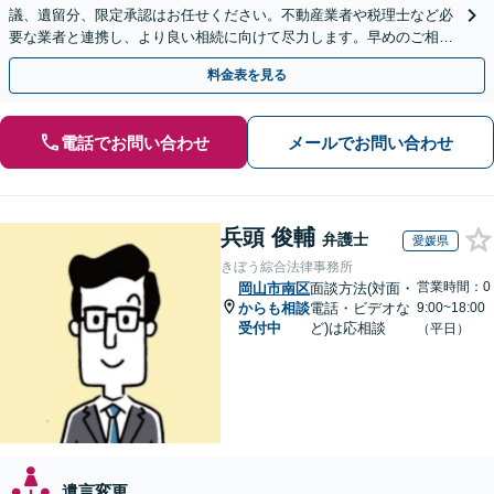
議、遺留分、限定承認はお任せください。不動産業者や税理士など必
要な業者と連携し、より良い相続に向けて尽力します。早めのご相談
が複雑化を防ぐカギとなります【休日相談可】
料金表を見る
電話でお問い合わせ
メールでお問い合わせ
兵頭 俊輔
弁護士
愛媛県
きぼう綜合法律事務所
営業時間：0
岡山市南区
面談方法(対面・
からも相談
電話・ビデオな
9:00~18:00
受付中
ど)は応相談
（平日）
遺言変更