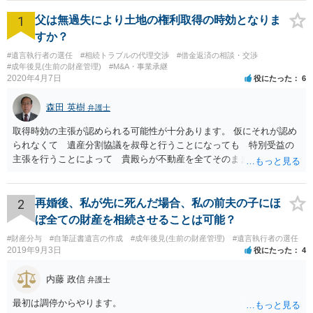
1
父は無過失により土地の権利取得の時効となりま
すか？
#遺言執行者の選任
#相続トラブルの代理交渉
#借金返済の相談・交渉
#成年後見(生前の財産管理)
#M&A・事業承継
2020年4月7日
役にたった
6
森田 英樹
弁護士
取得時効の主張が認められる可能性が十分あります。 仮にそれが認め
られなくて 遺産分割協議を叔母と行うことになっても 特別受益の
主張を行うことによって 貴殿らが不動産を全てそのまま取得できる
ことが可能でしょう。
2
再婚後、私が先に死んだ場合、私の前夫の子にほ
ぼ全ての財産を相続させることは可能？
#財産分与
#自筆証書遺言の作成
#成年後見(生前の財産管理)
#遺言執行者の選任
2019年9月3日
役にたった
4
内藤 政信
弁護士
最初は調停からやります。