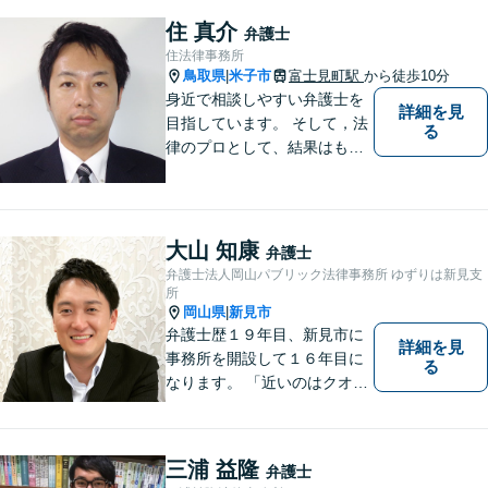
決を目指します。 どんな些細
住 真介
弁護士
なことでもお気軽にご相談く
住法律事務所
ださい。【弁護士歴15年以
鳥取県
米子市
富士見町駅
から徒歩10分
|
上】
身近で相談しやすい弁護士を
詳細を見
目指しています。 そして，法
る
律のプロとして、結果はもち
ろん，解決に至る過程にこだ
わり，質の高いサービスを提
供します。 また，相談者様、
依頼者様の心を理解し，寄り
大山 知康
弁護士
添いながら問題い解決のサポ
弁護士法人岡山パブリック法律事務所 ゆずりは新見支
ートを心がけています。
所
岡山県
新見市
|
弁護士歴１９年目、新見市に
詳細を見
事務所を開設して１６年目に
る
なります。 「近いのはクオリ
ティ」をモットーに、地元の
皆さまに距離的にも精神的に
も「近い」法律事務所となれ
三浦 益隆
弁護士
るよう職員一同頑張っていま