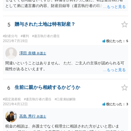
として弟に遺言書の内容、財産目録等（遺言執行者の職務）を知らせ
ればよいですか。 葬儀は喪主が主催する行事ですから、誰を参加させ
るかは喪主の自由です。 呼ばなくてもかまいません。 そもそも、そう
いう法律関係にありません。 遺言の内容と遺産の総額の通知、公正証
5
贈与された土地は特有財産？
書でない場合は遺言の検認については、執行者に通知義務があるの
で、対応しましょう。 そのあとは遺留分の請求などがあればそれへの
#財産分与
#審判
#遺言執行者の選任
対応となるでしょう。
2021年7月19日
役にたった
5
澤田 奈穗
弁護士
間違いということはありません。 ただ、ご主人の主張が認められる可
能性があるといえます。
6
生前に親から相続するかどうか
#固定資産税
#遺言執行者の選任
#口座凍結解除
2021年4月12日
役にたった
3
高島 秀行
弁護士
税金の相談は、弁護士でなく税理士に相談された方がよいと思いま