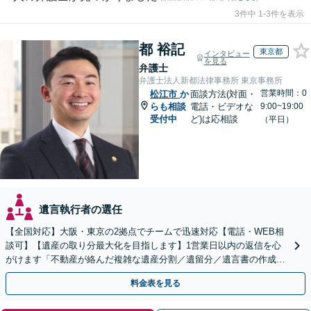
3件中 1-3件を表示
都 裕記
東京都
インタビュー
を見る
弁護士
弁護士法人新都法律事務所 東京事務所
営業時間：0
松江市
か
面談方法(対面・
らも相談
電話・ビデオな
9:00~19:00
受付中
ど)は応相談
（平日）
遺言執行者の選任
【全国対応】大阪・東京の2拠点でチームで迅速対応【電話・WEB相
談可】【遺産の取り分最大化を目指します】1営業日以内の返信を心
がけます「不動産が絡んだ複雑な遺産分割／遺留分／遺言書の作成・
執行／事業承継など、お任せください」【休日相談あり】
料金表を見る