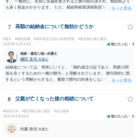
す。 一般的に、生前に名義変更されると贈与税が課され、相続税より
も多く税金がかかります。 ただ、相続時精算課税制度を取れば、実質
的に相続税と同等の税金で済む可能性があります。 実際に税理士にど
ういう場合にどれくらい税金がかかるか計算してもらって どういう方
針を取るか決められたらよいと思います。
7
高額の結納金について無効かどうか
#遺言
#相続放棄
#成年後見(生前の財産管理)
#遺言執行者の選任
2020年11月12日
役にたった
3
相続・遺言に強い弁護士
磯田 直也
弁護士
結納金については、簡単にいうと、「婚約成立の証であり、両家の関
係を良くするための一種の贈与」と理解されています。 贈与契約に類
するという理解からすると、書面で贈与の約束をしないと相手方は支
払いを請求できません。 反面、実際に支払ったあとから返金を求める
ことは困難です。 くれぐれも今後お気をつけください。 弁護士に対応
を依頼されるのも悪くはありませんが、感情的な理由が強いと思いま
8
父親が亡くなった後の相続について
すので法的観点から説得を試みても解決は難しいように思います。
#財産分与
#遺言執行者の選任
#自己破産
2021年4月16日
役にたった
2
内藤 政信
弁護士