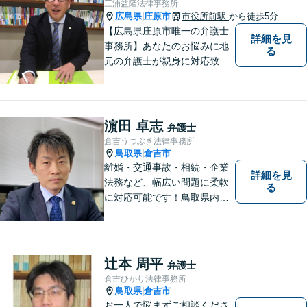
三浦益隆法律事務所
す。 お気軽にお問い合わせく
広島県
庄原市
市役所前駅
から徒歩5分
|
ださい。
【広島県庄原市唯一の弁護士
詳細を見
事務所】あなたのお悩みに地
る
元の弁護士が親身に対応致し
ます。
濵田 卓志
弁護士
倉吉うつぶき法律事務所
鳥取県
倉吉市
|
離婚・交通事故・相続・企業
詳細を見
法務など、幅広い問題に柔軟
る
に対応可能です！鳥取県内の
皆さまのお役に立てるよう尽
力いたします。「こんな相談
をしてもいいのか」と迷われ
ている方も、お気軽にご相談
辻本 周平
弁護士
ください！【駐車場有】
倉吉ひかり法律事務所
鳥取県
倉吉市
|
お一人で悩まずご相談くださ