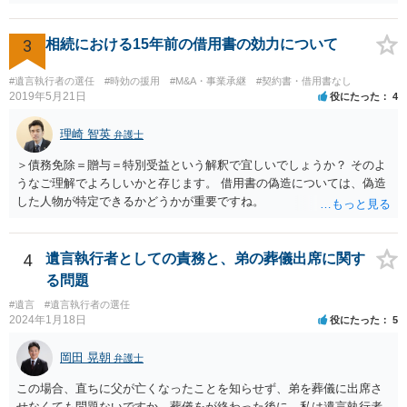
3
相続における15年前の借用書の効力について
#遺言執行者の選任
#時効の援用
#M&A・事業承継
#契約書・借用書なし
2019年5月21日
役にたった
4
理崎 智英
弁護士
＞債務免除＝贈与＝特別受益という解釈で宜しいでしょうか？ そのよ
うなご理解でよろしいかと存じます。 借用書の偽造については、偽造
した人物が特定できるかどうかが重要ですね。
4
遺言執行者としての責務と、弟の葬儀出席に関す
る問題
#遺言
#遺言執行者の選任
2024年1月18日
役にたった
5
岡田 晃朝
弁護士
この場合、直ちに父が亡くなったことを知らせず、弟を葬儀に出席さ
せなくても問題ないですか。葬儀をが終わった後に、私は遺言執行者