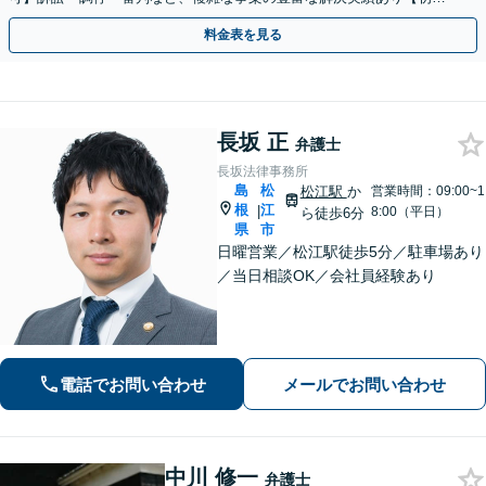
相談無料】初回面談のみで解決できるケースもあります
料金表を見る
長坂 正
弁護士
長坂法律事務所
島
松
松江駅
か
営業時間：09:00~1
根
江
|
8:00（平日）
ら徒歩6分
県
市
日曜営業／松江駅徒歩5分／駐車場あり
／当日相談OK／会社員経験あり
電話でお問い合わせ
メールでお問い合わせ
中川 修一
弁護士