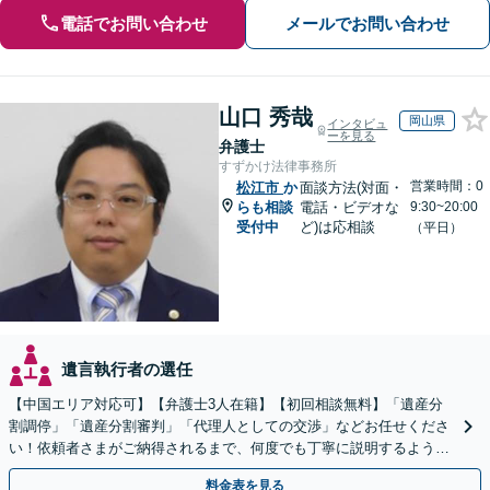
電話でお問い合わせ
メールでお問い合わせ
山口 秀哉
岡山県
インタビュ
ーを見る
弁護士
すずかけ法律事務所
営業時間：0
松江市
か
面談方法(対面・
らも相談
電話・ビデオな
9:30~20:00
受付中
ど)は応相談
（平日）
遺言執行者の選任
【中国エリア対応可】【弁護士3人在籍】【初回相談無料】「遺産分
割調停」「遺産分割審判」「代理人としての交渉」などお任せくださ
い！依頼者さまがご納得されるまで、何度でも丁寧に説明するよう心
掛けています【土日祝／夜間対応可】【当日／電話相談可】
料金表を見る