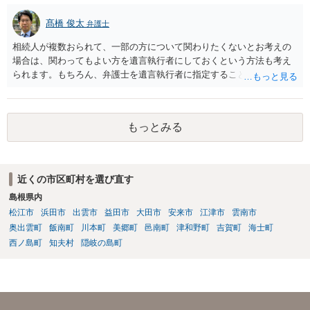
髙橋 俊太
弁護士
相続人が複数おられて、一部の方について関わりたくないとお考えの
場合は、関わってもよい方を遺言執行者にしておくという方法も考え
られます。もちろん、弁護士を遺言執行者に指定することもできます
が、（関わってもよい）相続人を遺言執行者に指定しておいて、その
方に再委任の権限を付与しておくという方法もあります。 一度、弁護
士に直接ご相談されることをお勧めいたします。
もっとみる
近くの市区町村を選び直す
島根県内
松江市
浜田市
出雲市
益田市
大田市
安来市
江津市
雲南市
奥出雲町
飯南町
川本町
美郷町
邑南町
津和野町
吉賀町
海士町
西ノ島町
知夫村
隠岐の島町