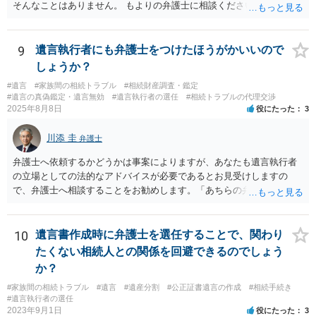
そんなことはありません。 もよりの弁護士に相談ください。
9
遺言執行者にも弁護士をつけたほうがかいいので
しょうか？
#遺言
#家族間の相続トラブル
#相続財産調査・鑑定
#遺言の真偽鑑定・遺言無効
#遺言執行者の選任
#相続トラブルの代理交渉
2025年8月8日
役にたった
3
川添 圭
弁護士
弁護士へ依頼するかどうかは事案によりますが、あなたも遺言執行者
の立場としての法的なアドバイスが必要であるとお見受けしますの
で、弁護士へ相談することをお勧めします。「あちらの弁護士」（元
嫁と娘の弁護士のことでしょうか）へ聴いても、自分に有利な主張や
誘導しかしてこないと思います。
10
遺言書作成時に弁護士を選任することで、関わり
たくない相続人との関係を回避できるのでしょう
か？
#家族間の相続トラブル
#遺言
#遺産分割
#公正証書遺言の作成
#相続手続き
#遺言執行者の選任
2023年9月1日
役にたった
3