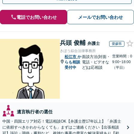
電話でお問い合わせ
メールでお問い合わせ
兵頭 俊輔
弁護士
愛媛県
きぼう綜合法律事務所
営業時間：0
松江市
か
面談方法(対面・
らも相談
電話・ビデオな
9:00~18:00
受付中
ど)は応相談
（平日）
遺言執行者の選任
中国・四国エリア対応！電話相談OK【弁護士歴17年以上】「弁護士
に依頼すべきかわからなくても」まずはご連絡ください【出張相談
可】訴訟・調停・審判など、複雑な事案の豊富な解決実績あり【初回