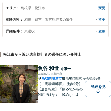
エリア
島根県、松江市
変更
相談内容
相続・遺言、遺言執行者の選任
変更
詳細条件
未選択
変更
松江市から近い遺言執行者の選任に強い弁護士
魚谷 和世
弁護士
WaSay法律事務所
鳥取県
境港市
馬場崎町駅
から徒歩9分
|
【「馬場崎町駅」 徒歩9分】
詳細を見
【遺言相続】「揉めてからの
る
対応ではなく、揉めないよう
にする」ことを目指す弁護士
です。 お客様の気持ちに寄り
添い、柔軟かつスムーズな解