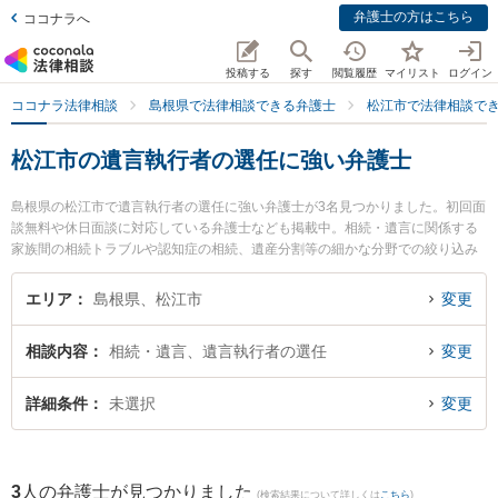
弁護士の方はこちら
ココナラへ
投稿する
探す
閲覧履歴
マイリスト
ログイン
ココナラ法律相談
島根県で法律相談できる弁護士
松江市で法律相談で
松江市の遺言執行者の選任に強い弁護士
島根県の松江市で遺言執行者の選任に強い弁護士が3名見つかりました。初回面
談無料や休日面談に対応している弁護士なども掲載中。相続・遺言に関係する
家族間の相続トラブルや認知症の相続、遺産分割等の細かな分野での絞り込み
検索もでき便利です。特に長坂法律事務所の長坂 正弁護士やなかがわ法律事務
所の中川 修一弁護士、松江桜法律事務所の永野 茜弁護士のプロフィール情報や
エリア
島根県、松江市
変更
弁護士費用、強みなどが注目されています。『松江市で土日や夜間に発生した
遺言執行者の選任のトラブルを今すぐに弁護士に相談したい』『遺言執行者の
相談内容
相続・遺言、遺言執行者の選任
変更
選任のトラブル解決の実績豊富な近くの弁護士を検索したい』『初回相談無料
で遺言執行者の選任を法律相談できる松江市内の弁護士に相談予約したい』な
どでお困りの相談者さんにおすすめです。
詳細条件
未選択
変更
3
人の弁護士が見つかりました
(検索結果について詳しくは
こちら
)