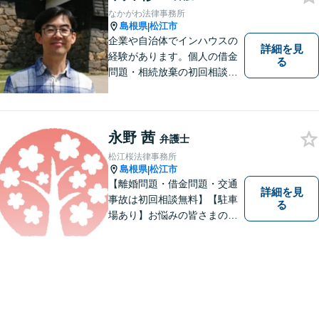
なかがわ法律事務所
島根県
松江市
|
企業や自治体でインハウスの
詳細を見
経験があります。個人の借金
る
問題・相続放棄の初回相談
（面談相談）は無料です。
永野 茜
弁護士
松江桜法律事務所
島根県
松江市
|
【離婚問題・借金問題・交通
詳細を見
事故は初回相談無料】【駐車
る
場あり】お悩みの皆さまの気
持ちに寄り添って、一緒に解
決していけるように努めてま
いりたいと思います。丁寧な
説明で適切かつ迅速な解決を
目指します。