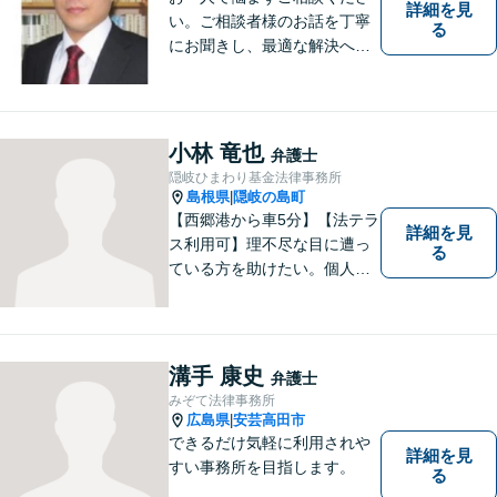
詳細を見
い。ご相談者様のお話を丁寧
る
にお聞きし、最適な解決へと
導きます。
小林 竜也
弁護士
隠岐ひまわり基金法律事務所
島根県
隠岐の島町
|
【西郷港から車5分】【法テラ
詳細を見
ス利用可】理不尽な目に遭っ
る
ている方を助けたい。個人・
法人問わず、あらゆる問題を
解決いたします。お一人で抱
え込むことなく、まずはお気
軽にご相談ください。【電話
溝手 康史
弁護士
相談可】
みぞて法律事務所
広島県
安芸高田市
|
できるだけ気軽に利用されや
詳細を見
すい事務所を目指します。
る