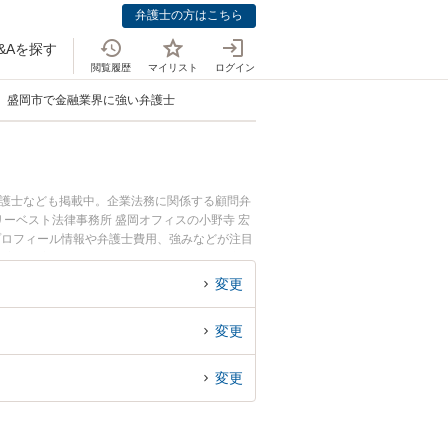
弁護士の方はこちら
&Aを探す
閲覧履歴
マイリスト
ログイン
盛岡市で金融業界に強い弁護士
弁護士なども掲載中。企業法務に関係する顧問弁
ーベスト法律事務所 盛岡オフィスの小野寺 宏
プロフィール情報や弁護士費用、強みなどが注目
の実績豊富な近くの弁護士を検索したい』『初回
変更
変更
変更