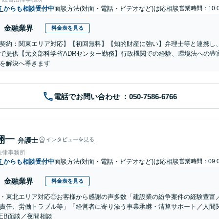
市
からも相談受付中
面談方法(対面・電話・ビデオなど)は応相談
営業時間：10:0
金融業界
料金表を見る
契約：関東エリア対応】【初回無料】【知的財産に強い】弁理士等と連携し
で提供【元文部科学省ADRセンター勤務】行政機関での経験、環境法への豊
を解決へ導きます
電話でお問い合わせ
翔一
弁護士
インタビューを見る
法律事務所
市
からも相談受付中
面談方法(対面・電話・ビデオなど)は応相談
営業時間：09:0
金融業界
料金表を見る
・東北エリア対応◎お客様から感謝の声多数「建設業の紛争案件の経験豊富
責任、労働トラブル等」「経営者に寄り添う事業承継・清算サポート／人間
EB面談／夜間相談