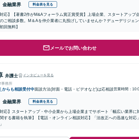
金融業界
料金表を見る
対応】【著書2作がM&Aフォーラム賞正賞受賞】上場企業、スタートアップ
のご相談多数。M＆Aを仲介業者に丸投げしていませんか？デューデリジェ
初回無料】
メールでお問い合わせ
卓
弁護士
インタビューを見る
律事務所
市
からも相談受付中
面談方法(対面・電話・ビデオなど)は応相談
営業時間：10:0
金融業界
料金表を見る
対応】スタートアップ・中小企業から上場企業までサポート「幅広い業界に
関する書籍を執筆】【電話・オンライン相談対応】「法改正への迅速な対応
」