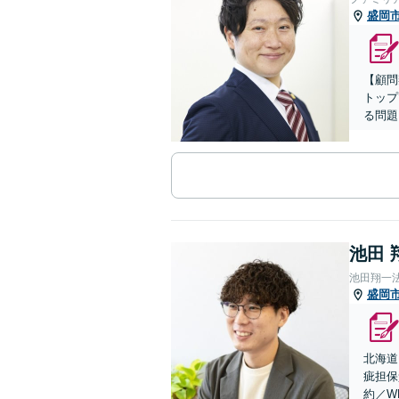
盛岡
【顧問
トップ
る問題
池田 
池田翔一
盛岡
北海道
疵担保
約／W