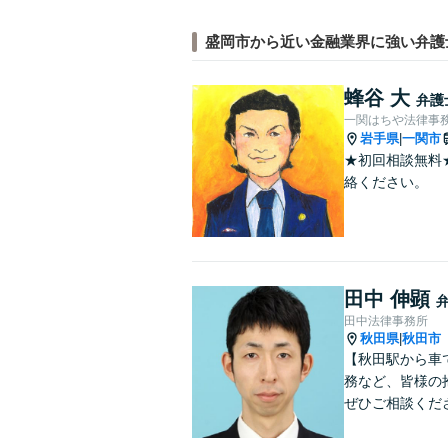
盛岡市から近い金融業界に強い弁護
蜂谷 大
弁護
一関はちや法律事
岩手県
一関市
|
★初回相談無料
絡ください。
田中 伸顕
田中法律事務所
秋田県
秋田市
|
【秋田駅から車
務など、皆様の
ぜひご相談くだ