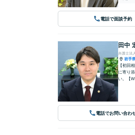
電話で面談予約
田中 
弁護士法
岩手
【初回相
に寄り添
い。【W
電話でお問い合わ