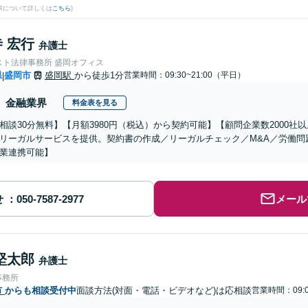
果について詳しくは
こちら
)
 宏行
弁護士
スト法律事務所 盛岡オフィス
県
盛岡市
盛岡駅
から徒歩1分
営業時間：09:30~21:00（平日）
|
金融業界
料金表を見る
相談30分無料】【月額3980円（税込）から契約可能】【顧問企業数2000
リーガルサービスを提供。契約書の作成／リーガルチェック／M&A／労働問
業連携可能】
せ
メール
堅太郎
弁護士
事務所
市
からも相談受付中
面談方法(対面・電話・ビデオなど)は応相談
営業時間：09:0