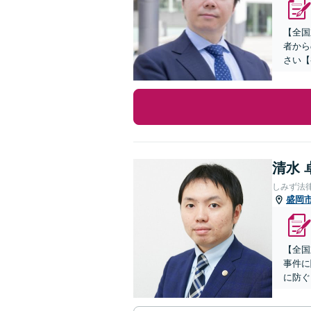
【全国
者から
さい【
清水 
しみず法
盛岡
【全国
事件に
に防ぐ