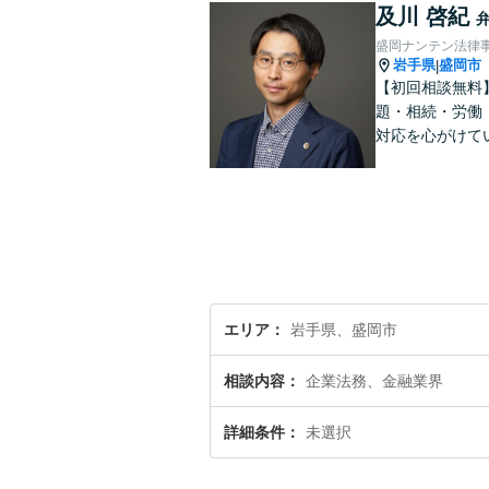
及川 啓紀
盛岡ナンテン法律
岩手県
盛岡市
|
【初回相談無料
題・相続・労働
対応を心がけて
エリア
岩手県、盛岡市
相談内容
企業法務、金融業界
詳細条件
未選択