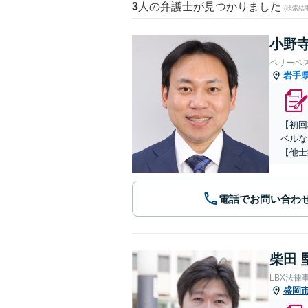
3
人の弁護士が見つかりました
(検索結
小野寺
ベリーベ
岩手
【初回
ベルな
【他士
電話でお問い合わ
柴田 
LBX法律
盛岡