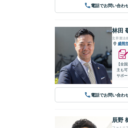
電話でお問い合わ
林田 
玄界灘法
盛岡
【全国
主も可
サポー
電話でお問い合わ
辰野 
ファミリ