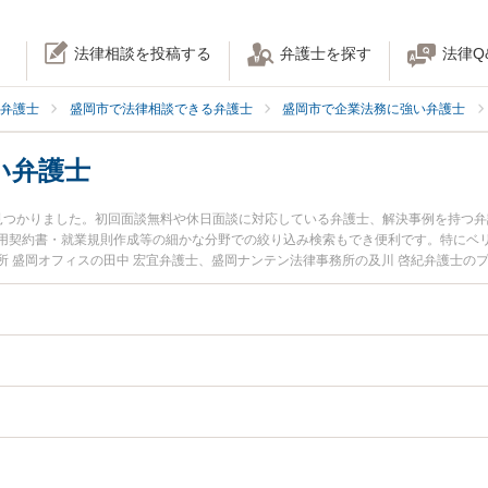
法律相談を投稿する
弁護士を探す
法律Q
弁護士
盛岡市で法律相談できる弁護士
盛岡市で企業法務に強い弁護士
い弁護士
見つかりました。初回面談無料や休日面談に対応している弁護士、解決事例を持つ
用契約書・就業規則作成等の細かな分野での絞り込み検索もでき便利です。特にベリ
所 盛岡オフィスの田中 宏宜弁護士、盛岡ナンテン法律事務所の及川 啓紀弁護士の
た金融業界のトラブルを今すぐに弁護士に相談したい』『金融業界のトラブル解決
の弁護士に相談予約したい』などでお困りの相談者さんにおすすめです。