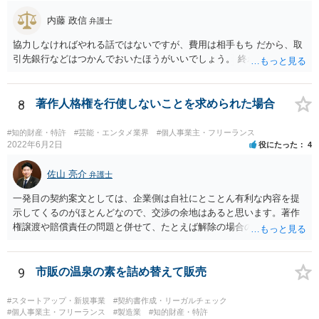
内藤 政信
弁護士
協力しなければやれる話ではないですが、費用は相手もち だから、取
引先銀行などはつかんでおいたほうがいいでしょう。 終わります。
8
著作人格権を行使しないことを求められた場合
#知的財産・特許
#芸能・エンタメ業界
#個人事業主・フリーランス
2022年6月2日
役にたった
4
佐山 亮介
弁護士
一発目の契約案文としては、企業側は自社にとことん有利な内容を提
示してくるのがほとんどなので、交渉の余地はあると思います。著作
権譲渡や賠償責任の問題と併せて、たとえば解除の場合のクリエータ
ー側への補償を設けさせるといった修正要望は出してみる価値があり
ます（実際、民法の原則では一方的な委任契約の解除には、必要に応
じて損害の補償をしなければならないと定められています。） ただ、
9
市販の温泉の素を詰め替えて販売
そこで「これはうちの定型書式なので変更できない」といった趣旨の
回答があれば、今後の信頼関係の構築を考えても、ご縁がなかったと
#スタートアップ・新規事業
#契約書作成・リーガルチェック
して契約を見送られた方が良いように思います。
#個人事業主・フリーランス
#製造業
#知的財産・特許