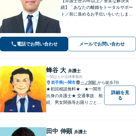
【弁護士歴10年以上／豊富な解決実
績】「あなたの離婚をトータルサポー
ト／前に進めるお手伝いをいたしま
す」財産分与／親権／養育費／面会交
流／婚姻費用「相続人調査から協議・
調停の対応まで、すべてお任せくださ
い」【秘密厳守】【休日・夜間相談あ
電話でお問い合わせ
メールでお問い合わせ
り】
蜂谷 大
弁護士
一関はちや法律事務所
岩手県
一関市
一ノ関駅
から徒歩7分
|
★初回相談無料★ ★一関市
詳細を見
出身の弁護士★ 交通事故、相
る
続、男女関係等お困りごとが
ございましたらご連絡くださ
い。
田中 伸顕
弁護士