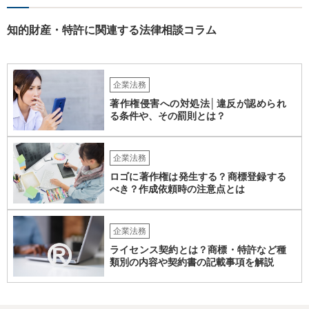
の範囲内で利用する権利（使用許諾）にとどまることが多く、その具
体的な範囲は契約内容によって決まります。たとえば、当該利用者の
みが使用できるのか、ベンダーが他の顧客にも同様の機能を提供でき
知的財産・特許に関連する法律相談コラム
るのか、といった点は契約によって調整されるのが一般的です。 ま
た、契約で特別の定めを設けることにより、追加機能の著作権を利用
者に帰属させる、あるいはベンダーに帰属させつつ利用者に独占的な
使用権を認めるといった整理をすることも可能です。 したがって、費
企業法務
用負担のみをもって著作権の帰属が決まるものではなく、著作物を創
著作権侵害への対処法│違反が認められ
作した主体と、当事者間の契約内容によって決まると考えられます。
る条件や、その罰則とは？
企業法務
ロゴに著作権は発生する？商標登録する
べき？作成依頼時の注意点とは
企業法務
ライセンス契約とは？商標・特許など種
類別の内容や契約書の記載事項を解説