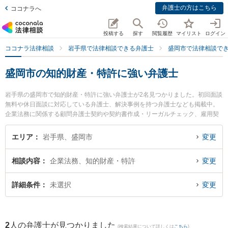
弁護士の方はこちら
ココナラへ
投稿する
探す
閲覧履歴
マイリスト
ログイン
ココナラ法律相談
岩手県で法律相談できる弁護士
盛岡市で法律相談で
盛岡市の知的財産・特許に強い弁護士
岩手県の盛岡市で知的財産・特許に強い弁護士が2名見つかりました。初回面談
無料や休日面談に対応している弁護士、解決事例を持つ弁護士なども掲載中。
企業法務に関係する顧問弁護士契約や契約書作成・リーガルチェック、雇用契
約書・就業規則作成等の細かな分野での絞り込み検索もでき便利です。特にベ
リーベスト法律事務所 盛岡オフィスの小野寺 宏行弁護士や盛岡ナンテン法律事
エリア
岩手県、盛岡市
変更
務所の及川 啓紀弁護士のプロフィール情報や弁護士費用、強みなどが注目され
ています。『盛岡市で土日や夜間に発生した知的財産・特許のトラブルを今す
相談内容
企業法務、知的財産・特許
変更
ぐに弁護士に相談したい』『知的財産・特許のトラブル解決の実績豊富な近く
の弁護士を検索したい』『初回相談無料で知的財産・特許を法律相談できる盛
岡市内の弁護士に相談予約したい』などでお困りの相談者さんにおすすめで
詳細条件
未選択
変更
す。
2
人の弁護士が見つかりました
(検索結果について詳しくは
こちら
)