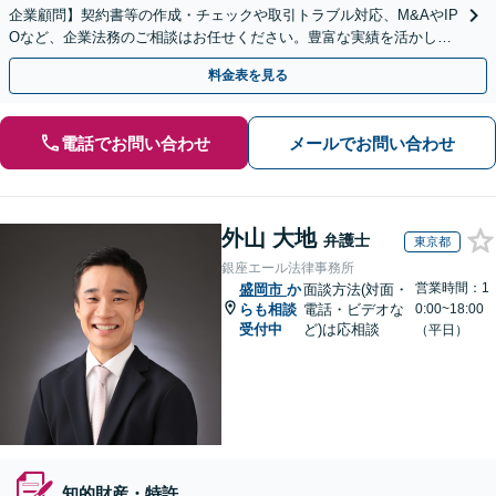
企業顧問】契約書等の作成・チェックや取引トラブル対応、M&AやIP
Oなど、企業法務のご相談はお任せください。豊富な実績を活かし的
確に対応を進めてまいります。
料金表を見る
電話でお問い合わせ
メールでお問い合わせ
外山 大地
弁護士
東京都
銀座エール法律事務所
営業時間：1
盛岡市
か
面談方法(対面・
らも相談
電話・ビデオな
0:00~18:00
受付中
ど)は応相談
（平日）
知的財産・特許