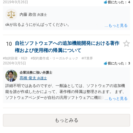
2019年9月26日
役にたった
4
内藤 政信
弁護士
okが出るようにがんばってください。
10
自社ソフトウェアへの追加機能開発における著作
権および使用権の帰属について
#知的財産・特許
#契約書作成・リーガルチェック
#IT業界
2026年3月5日
役にたった
3
企業法務に強い弁護士
髙橋 俊太
弁護士
詳細不明ではあるのですが、一般論としては、ソフトウェアの追加機
能を誰が作成したかによって、著作権の帰属は整理されます。 まず、
ソフトウェアベンダーが自社の汎用ソフトウェアに機能追加を行った
場合、そのプログラムを実際に作成したのがベンダーであれば、特段
の合意がない限り、追加部分を含めたプログラムの著作権は原則とし
てベンダーに帰属します。利用者が費用を負担している場合でも、そ
もっとみる
れだけで著作権が利用者に移転するわけではありません。 一方、利用
者側に認められるのは通常、その追加機能を含むソフトウェアを契約