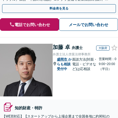
式の相続／誹謗中傷対策／不動産問題まで幅広く対応！
料金表を見る
電話でお問い合わせ
メールでお問い合わせ
加藤 卓
弁護士
大阪府
弁護士法人啓葉法律事務所
営業時間：0
盛岡市
か
面談方法(対面・
らも相談
電話・ビデオな
9:00~20:00
受付中
ど)は応相談
（平日）
知的財産・特許
【WEB対応】【スタートアップから上場企業まで全国各地に約90社の