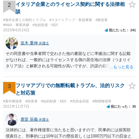
い取ります」という業者が出てきています。 （2）については、裁判
2
イタリア企業とのライセンス契約に関する法律相
手続を粛々と進めることにより、土地を切り分けて取得したり、全体
談
を競売にかけたりすることができるようになります。こちらも経費が
#海外企業との契約トラブル
#スタートアップ・新規事業
#製造業
多くかかり、最終的な手残りの金額は多くありませんし、手間がかか
#M&A・事業承継
#知的財産・特許
ります。Cが外国にいるのならなおさらです。 Cが上記（1）（2）を
2025年6月24日
役にたった
241
認識しているかどうかはわかりませんが、Cにとっては、上記（1）
（2）の方法よりも手残りが多くなるような金額であれば、ABに買い
並木 重伸
弁護士
取りをしてもらうほうが「合理的」ということになります。 他の先生
方が回答しているように、相続税路線価や固定資産税評価額から計算
その同意書や当事者間で交わさた他の書面などに準拠法に関する記載
した時価を3分して、使用借権の10％を控除した金額というのが公平中
がなければ、一般的にはライセンスする側の居住地の法律（つまりイ
立な金額の算定方法の一つであることに間違いはありません。 しか
タリア法）と解釈される可能性が高いですが、許諾の範囲が日本国内
し、売買価格は当事者間で合意できれば高くても安くても良いわけで
に限定されているなどの事情がある場合には、日本法となる可能性も
すから、ABとしては、上記を考慮して、できる限り有利な金額を提案
あります。 なお、仮に日本法になるとしても、新しい会社との間で契
し、交渉していくことがよろしいように思います。 Cが上記（1）
約が有効かどうかは、ライセンスされた権利の種類（著作権、商標
3
フリマアプリでの無断転載トラブル、法的リスク
（2）の方法をとった場合に手残りがいくらになるかの計算は簡単では
権、特許権など）や契約の時期などを見て判断する必要があります。
と対応策
ないものの、ある程度見通しもつけられますので、その金額を考慮し
いずれにせよ具体的事情が分からないと確定的な回答は難しいと思わ
#著作権侵害
#加害者
#知的財産・特許
#売掛金回収
#商標権侵害
つつ、提案金額を調整することをお勧めいたします。 なお、将来的な
れますので、弁護士に直接相談されることをお勧めします。
2021年11月7日
役にたった
35
紛争の可能性を考慮するのであれば、Cからの持分買い取りと合わせ
て、AB間の権利調整（可能であれば共有を解消し、分筆してそれぞれ
鹿室 辰義
弁護士
単独所有するなど）も検討なさると良いですね。
法律的には、著作権侵害に当たると思いますので、民事的には損害賠
償責任と、刑事的には10年以下の懲役若しくは1000万円以下の罰金と