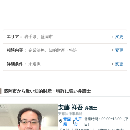
対応が可能です。可能な限り
専門用語は避け、依頼者様が
理解しやすい対応を心がけて
います。【土日祝・時間外対
応可】
エリア
岩手県、盛岡市
変更
相談内容
企業法務、知的財産・特許
変更
詳細条件
未選択
変更
盛岡市から近い知的財産・特許に強い弁護士
安藤 祥吾
弁護士
安藤法律事務所
青森
八戸
営業時間：09:00~18:00（平
|
県
市
日）