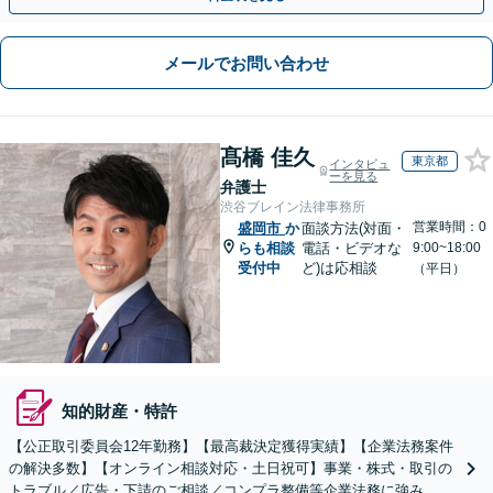
メールでお問い合わせ
髙橋 佳久
東京都
インタビュ
ーを見る
弁護士
渋谷ブレイン法律事務所
営業時間：0
盛岡市
か
面談方法(対面・
らも相談
電話・ビデオな
9:00~18:00
受付中
ど)は応相談
（平日）
知的財産・特許
【公正取引委員会12年勤務】【最高裁決定獲得実績】【企業法務案件
の解決多数】【オンライン相談対応・土日祝可】事業・株式・取引の
トラブル／広告・下請のご相談／コンプラ整備等企業法務に強み。株