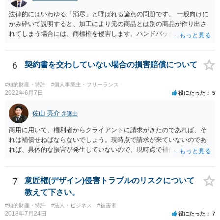
法律的にはいわゆる「消尽」と呼ばれる論点の問題です。 一般向けに
かみ砕いて説明すると、加工により元の商品とは別の商品が作り出さ
れてしまう場合には、商標権を侵害します。ハンドバッグをポーチに
リメイクするなどの場合です。他方で、単なる性能や品質を維持する
ための加工（一般にいう修理）は、商標権を侵害しません。 商標権者
は、その商品を売ったときに対価を回収しているので、商標権は用い
6
契約書を交わしていない場合の損害賠償について
尽くされている（用尽、消尽といいます。）と解釈されます。他方
で、商標権者の預かり知らないところで、販売した商品から別の商品
#知的財産・特許
#個人事業主・フリーランス
（コピー品やリメイク品）が作りだされてしまうと、その商品が仮に
2022年6月7日
役にたった
5
酷い品質であれば、商標権者のブランドイメージが傷ついてしまいま
すし、その証商標権者にクレームが来てしまいますので、商標権を侵
佐山 亮介
弁護士
害します。その商品が流通すれば商標権（ロゴマーク等）に対する一
商用に用いて、権利者からクライアントに請求がきたのであれば、そ
般消費者の信頼も害することになります。また、本来商標権者に入る
れは補償せねばならないでしょう。現時点で請求が来ていないのであ
べき利益が入らないことになります。 修理だけではそのような問題は
れば、具体的な損害が発生していないので、現時点で補償の必要はあ
生じません。
りません。 なお、補償の問題が生じたときは、貴社がクライアントに
補償し、その補償分を損害として外注先に賠償請求することになるで
しょう。
7
意匠権(デザイン)侵害トラブルのリスクについて
教えて下さい。
#知的財産・特許
#法人・ビジネス
#被害者
2018年7月24日
役にたった
7