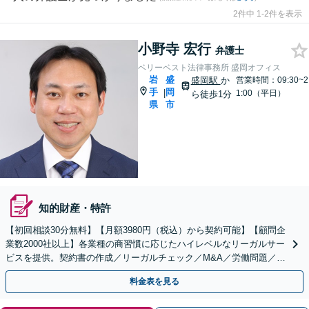
2件中 1-2件を表示
小野寺 宏行
弁護士
ベリーベスト法律事務所 盛岡オフィス
岩
盛
盛岡駅
か
営業時間：09:30~2
手
岡
|
1:00（平日）
ら徒歩1分
県
市
知的財産・特許
【初回相談30分無料】【月額3980円（税込）から契約可能】【顧問企
業数2000社以上】各業種の商習慣に応じたハイレベルなリーガルサー
ビスを提供。契約書の作成／リーガルチェック／M&A／労働問題／知
的財産等、お任せください【他士業連携可能】
料金表を見る