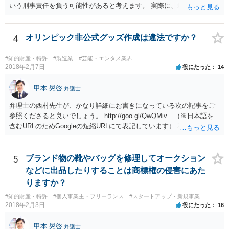
いう刑事責任を負う可能性があると考えます。 実際に、裁判になった
り、刑事責任を問われるかは、内容等によりますが、警察が被害届を
受理すると、取調べ等の捜査が行われる可能性があります。 そして、
刑事責任を軽くするためには、被害弁償等を行う必要があります。 今
4
オリンピック非公式グッズ作成は違法ですか？
後の対応としては、まずは、弁護士に相談するのが良いと思います。
#知的財産・特許
#製造業
#芸能・エンタメ業界
2018年2月7日
役にたった
14
甲本 晃啓
弁護士
弁理士の西村先生が、かなり詳細にお書きになっている次の記事をご
参照くださると良いでしょう。 http://goo.gl/QwQMiv （※日本語を
含むURLのためGoogleの短縮URLにて表記しています） 私も同先生と
同じ意見です。 商品（グッズ）への使用ということであれば、少なく
とも不正競争防止法上の問題は生じうると思います。
5
ブランド物の靴やバッグを修理してオークション
などに出品したりすることは商標権の侵害にあた
りますか？
#知的財産・特許
#個人事業主・フリーランス
#スタートアップ・新規事業
2018年2月3日
役にたった
16
甲本 晃啓
弁護士