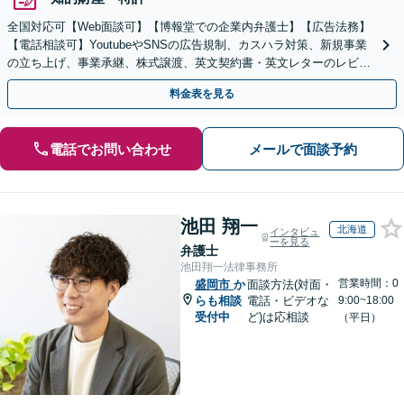
全国対応可【Web面談可】【博報堂での企業内弁護士】【広告法務】
【電話相談可】YoutubeやSNSの広告規制、カスハラ対策、新規事業
の立ち上げ、事業承継、株式譲渡、英文契約書・英文レターのレビュ
ー・ドラフトなどに対応。
料金表を見る
電話でお問い合わせ
メールで面談予約
池田 翔一
北海道
インタビュ
ーを見る
弁護士
池田翔一法律事務所
営業時間：0
盛岡市
か
面談方法(対面・
らも相談
電話・ビデオな
9:00~18:00
受付中
ど)は応相談
（平日）