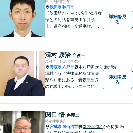
田中法律事務所
秋田県
秋田市
|
【秋田駅から車で6分】依頼者
詳細を見
様との対話を重視する弁護
る
士。遺産相続、交通事故、離
婚、債務整理、企業法務な
ど、皆様の抱える問題を幅広
く取り扱っております。お困
りごとがあれば、お一人で抱
澤村 康治
弁護士
え込むことなくぜひご相談く
澤村こうじ法律事務所
ださい！【駐車場あり】
青森県
八戸市
本八戸駅
から徒歩6分
|
澤村こうじ法律事務所は青森
詳細を見
県八戸市にある、青森県出身
る
の弁護士が幅広いニーズにお
応えするアットホームな法律
事務所です。
関口 悟
弁護士
椿法律事務所
宮城県
気仙沼市
南気仙沼駅
から徒歩3分
|
【初回相談料無料】【相談し