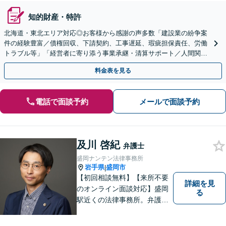
知的財産・特許
北海道・東北エリア対応◎お客様から感謝の声多数「建設業の紛争案
件の経験豊富／債権回収、下請契約、工事遅延、瑕疵担保責任、労働
トラブル等」「経営者に寄り添う事業承継・清算サポート／人間関係
を含め総合的アドバイス」顧問契約／WEB面談／夜間相談
料金表を見る
電話で面談予約
メールで面談予約
及川 啓紀
弁護士
盛岡ナンテン法律事務所
岩手県
盛岡市
|
【初回相談無料】【来所不要
詳細を見
のオンライン面談対応】盛岡
る
駅近くの法律事務所。弁護士
歴10年以上、離婚問題・相
続・労働・刑事事件等幅広く