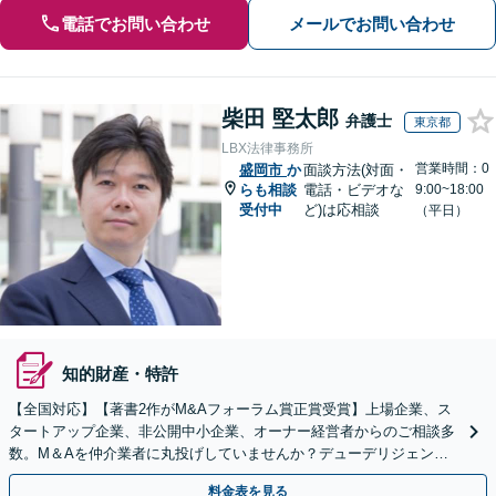
電話でお問い合わせ
メールでお問い合わせ
柴田 堅太郎
弁護士
東京都
LBX法律事務所
営業時間：0
盛岡市
か
面談方法(対面・
らも相談
電話・ビデオな
9:00~18:00
受付中
ど)は応相談
（平日）
知的財産・特許
【全国対応】【著書2作がM&Aフォーラム賞正賞受賞】上場企業、ス
タートアップ企業、非公開中小企業、オーナー経営者からのご相談多
数。M＆Aを仲介業者に丸投げしていませんか？デューデリジェンス
や契約書作成・交渉はお任せください【初回無料】
料金表を見る