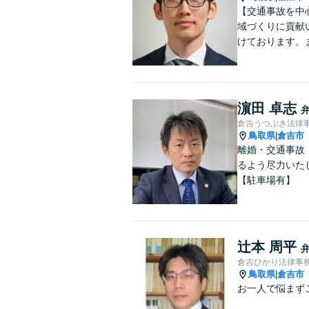
【交通事故を中
域づくりに貢献
けております。
濵田 卓志
倉吉うつぶき法律
鳥取県
倉吉市
|
離婚・交通事故
るよう尽力いた
【駐車場有】
辻本 周平
倉吉ひかり法律事
鳥取県
倉吉市
|
お一人で悩まず