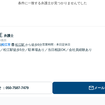
条件に一致する弁護士が見つかりませんでした
正
弁護士
事務所
県
松江市
松江駅
から徒歩6分
営業時間：本日定休日
|
／松江駅徒歩5分／駐車場あり／当日相談OK／会社員経験あり
せ
メール