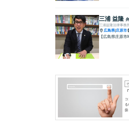
三浦 益隆
三浦益隆法律事務
広島県
庄原市
|
【広島県庄原市
コ
る
扱