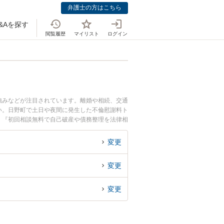
弁護士の方はこちら
&Aを探す
閲覧履歴
マイリスト
ログイン
強みなどが注目されています。離婚や相続、交通
い。日野町で土日や夜間に発生した不倫慰謝料ト
』『初回相談無料で自己破産や債務整理を法律相
変更
変更
変更