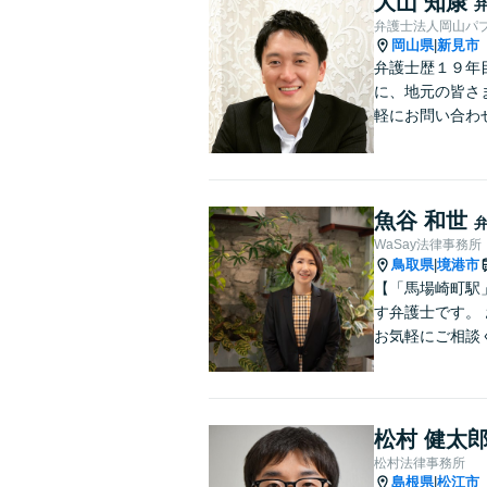
大山 知康
弁護士法人岡山パ
岡山県
新見市
|
弁護士歴１９年
に、地元の皆さ
軽にお問い合わ
魚谷 和世
WaSay法律事務所
鳥取県
境港市
|
【「馬場崎町駅
す弁護士です。
お気軽にご相談
松村 健太
松村法律事務所
島根県
松江市
|