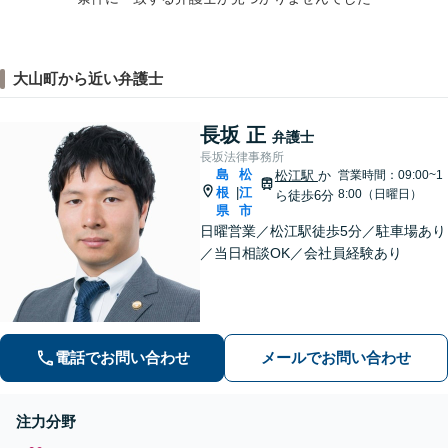
大山町から近い弁護士
長坂 正
弁護士
長坂法律事務所
島
松
松江駅
か
営業時間：09:00~1
根
江
|
8:00（日曜日）
ら徒歩6分
県
市
日曜営業／松江駅徒歩5分／駐車場あり
／当日相談OK／会社員経験あり
電話でお問い合わせ
メールでお問い合わせ
注力分野