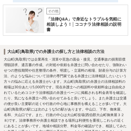
その他
「法律Q&A」で身近なトラブルを気軽に
相談しよう！│ココナラ法律相談の説明
書
大山町(鳥取県)での弁護士の探し方と法律相談の方法
大山町(鳥取県)では企業再生・清算や至急の面会・接見、交通事故の損害賠償
増額請求、遺言書の作成、の対処や依頼を弁護士に問い合わせたり、強制わい
せつの懲役期間や任意整理の条件、明渡し・立退料の相場、財産分与の計算方
法、のような悩みについて法律の専門家である弁護士に法律相談したいという
方々の悩みに応える弁護士がいます。大山町(鳥取県)の弁護士の法律相談料の
相場は30分あたり5,000円です。現在弁護士への相談料や依頼料金は自由化さ
れているためココナラ法律相談の弁護士ページに掲載される料金表等を確認し
たり、気になる弁護士へ問い合わせてみると良いでしょう。また弁護士は交通
の便が良い主要駅の近くや行政の中心地に事務所を構えることが多いです。大
山町(鳥取県)の駅には次のような5の駅があります。中山口、下市、御来屋、
名和、大山口です。また、行政の中心は大山町役場(西伯郡大山町御来屋３２
８)です。法律事務所や弁護士相談できる場所は利便性を重視しこれらの近く
にあることが多いです。地域や相談分野、料金等の確認ができ、相談してみた