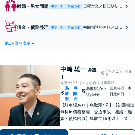
離婚・男女問題
日曜営業／松江駅徒歩
事例3件
料金表有
5分／駐車場あり／当
日相談OK／電話相談
OK／会社員経験あり
借金・債務整理
初回相談料無料／日曜
事例3件
料金表有
営業／松江駅徒歩5分
／駐車場あり／当日相
他1分野を表示
談OK／会社員経験あ
り
中﨑 雄一
弁護
インタビューを見
る
士
弁護士法人はくと総合法律事務所
鳥
鳥
鳥取駅
から
営業時間：本
取
取
|
日定休日
徒歩4分
県
市
【駐車場あり｜鳥取駅4分】【初回相談
無料▶︎債務整理・交通事故・相続・離
婚・債権回収】鳥取で15年以上、皆さ
まの法律相談を承っております。コミ
ュニケーションを大切にし、お悩みに