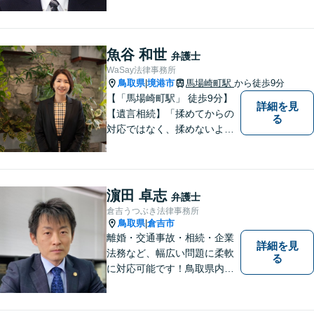
ろん，解決に至る過程にこだ
わり，質の高いサービスを提
供します。 また，相談者様、
依頼者様の心を理解し，寄り
魚谷 和世
弁護士
添いながら問題い解決のサポ
WaSay法律事務所
ートを心がけています。
鳥取県
境港市
馬場崎町駅
から徒歩9分
|
【「馬場崎町駅」 徒歩9分】
詳細を見
【遺言相続】「揉めてからの
る
対応ではなく、揉めないよう
にする」ことを目指す弁護士
です。 お客様の気持ちに寄り
添い、柔軟かつスムーズな解
決を目指します。 どんな些細
濵田 卓志
弁護士
なことでもお気軽にご相談く
倉吉うつぶき法律事務所
ださい。【弁護士歴15年以
鳥取県
倉吉市
|
上】
離婚・交通事故・相続・企業
詳細を見
法務など、幅広い問題に柔軟
る
に対応可能です！鳥取県内の
皆さまのお役に立てるよう尽
力いたします。「こんな相談