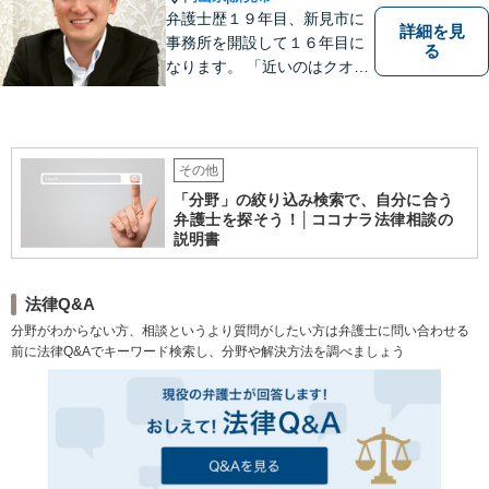
弁護士歴１９年目、新見市に
詳細を見
事務所を開設して１６年目に
る
なります。 「近いのはクオリ
ティ」をモットーに、地元の
皆さまに距離的にも精神的に
も「近い」法律事務所となれ
るよう職員一同頑張っていま
その他
す。 お気軽にお問い合わせく
「分野」の絞り込み検索で、自分に合う
ださい。
弁護士を探そう！│ココナラ法律相談の
説明書
法律Q&A
分野がわからない方、相談というより質問がしたい方は弁護士に問い合わせる
前に法律Q&Aでキーワード検索し、分野や解決方法を調べましょう