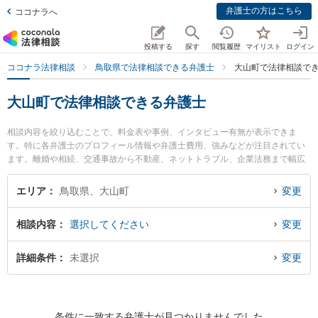
弁護士の方はこちら
ココナラへ
投稿する
探す
閲覧履歴
マイリスト
ログイン
ココナラ法律相談
鳥取県で法律相談できる弁護士
大山町で法律相談で
大山町で法律相談できる弁護士
相談内容を絞り込むことで、料金表や事例、インタビュー有無が表示できま
す。特に各弁護士のプロフィール情報や弁護士費用、強みなどが注目されてい
ます。離婚や相続、交通事故から不動産、ネットトラブル、企業法務まで幅広
く取り扱う弁護士が多数。こんな法律相談をお持ちの方は是非ご利用くださ
い。大山町で土日や夜間に発生した不倫慰謝料トラブルを今すぐに弁護士に相
エリア
鳥取県、大山町
変更
談したい』『交通事故の過失割合や後遺障害のトラブル解決の実績豊富な近く
の弁護士を検索したい』『初回相談無料で自己破産や債務整理を法律相談でき
相談内容
選択してください
変更
る大山町内の弁護士に相談予約したい』などでお困りの相談者さんにおすすめ
です。
詳細条件
未選択
変更
条件に一致する弁護士が見つかりませんでした