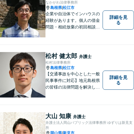
なかがわ法律事務所
島根県
松江市
|
企業や自治体でインハウスの
詳細を見
経験があります。個人の借金
る
問題・相続放棄の初回相談
（面談相談）は無料です。
松村 健太郎
弁護士
松村法律事務所
島根県
松江市
|
【交通事故を中心とした一般
詳細を見
民事事件に対応】地元島根県
る
の皆様の法律問題を解決し、
明るく活気のある地域づくり
に貢献いたします。法的な解
決だけでなく、依頼者様一人
ひとりの心に寄り添ったサポ
大山 知康
弁護士
ートを心がけております。ま
弁護士法人岡山パブリック法律事務所 ゆずりは新見支
ずはお気軽にご相談くださ
所
い。
岡山県
新見市
|