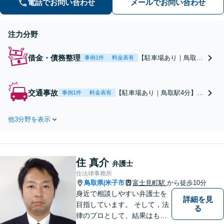
電話でお問い合わせ
メールでお問い合わせ
真摯に寄り添います。どんな些細なこ
とでもまずはお気軽にご相談くださ
い。
注力分野
借金・債務整理
【駐車場あり｜鳥取駅
事例1件
料金表有
4分】【初回相談無料
＆分割払いOK】任意
整理、個人再生、自己
交通事故
【駐車場あり｜鳥取駅4分】
事例1件
料金表有
破産の実績多数！「後
【初回相談無料＆初期費用0円
ろめたさを感じる必要
／弁護士特約OK】約750万円
はありません」新しい
他3分野を表示
の賠償額「増額」の実績あ
スタートに向け、一緒
り！「後遺障害認定の等級認
に頑張りましょう。親
定／診断書の作成〜認定申請
身な対応◎安心してご
まで総合サポート」保険会社
相談ください。
住 真介
と交渉し、最大限の賠償金獲
弁護士
得を目指します。
住法律事務所
鳥取県
米子市
富士見町駅
から徒歩10分
|
身近で相談しやすい弁護士を
詳細を見
目指しています。 そして，法
る
律のプロとして、結果はもち