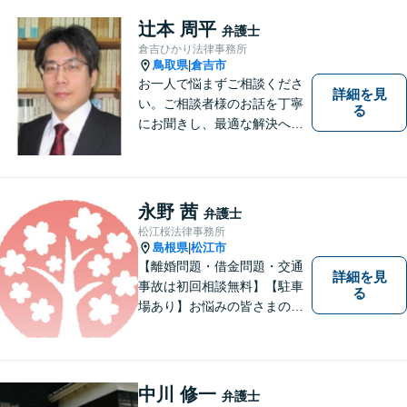
をしてもいいのか」と迷われ
ている方も、お気軽にご相談
辻本 周平
弁護士
ください！【駐車場有】
倉吉ひかり法律事務所
鳥取県
倉吉市
|
お一人で悩まずご相談くださ
詳細を見
い。ご相談者様のお話を丁寧
る
にお聞きし、最適な解決へと
導きます。
永野 茜
弁護士
松江桜法律事務所
島根県
松江市
|
【離婚問題・借金問題・交通
詳細を見
事故は初回相談無料】【駐車
る
場あり】お悩みの皆さまの気
持ちに寄り添って、一緒に解
決していけるように努めてま
いりたいと思います。丁寧な
説明で適切かつ迅速な解決を
中川 修一
弁護士
目指します。