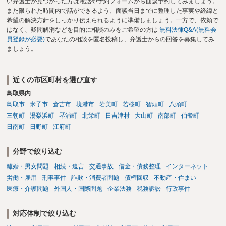
い弁護士が見つかった方は電話や予約フォームから面談予約してみましょう。
また限られた時間内で話ができるよう、面談当日までに整理した事実や経緯と
希望の解決方針をしっかり伝えられるように準備しましょう。一方で、依頼で
はなく、疑問解消などを目的に相談のみをご希望の方は
無料法律Q&A(無料会
員登録が必要)
であなたの相談を匿名投稿し、弁護士からの回答を募集してみ
ましょう。
近くの市区町村を選び直す
鳥取県内
鳥取市
米子市
倉吉市
境港市
岩美町
若桜町
智頭町
八頭町
三朝町
湯梨浜町
琴浦町
北栄町
日吉津村
大山町
南部町
伯耆町
日南町
日野町
江府町
分野で絞り込む
離婚・男女問題
相続・遺言
交通事故
借金・債務整理
インターネット
労働・雇用
刑事事件
詐欺・消費者問題
債権回収
不動産・住まい
医療・介護問題
外国人・国際問題
企業法務
税務訴訟
行政事件
対応体制で絞り込む