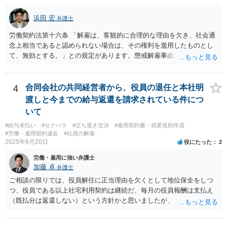
浜田 宏
弁護士
労働契約法第十六条 「解雇は、客観的に合理的な理由を欠き、社会通
念上相当であると認められない場合は、その権利を濫用したものとし
て、無効とする。」との規定があります。懲戒解雇事由（通常就業規
則に規定）に該当する行為が認められるかは、記載されている事情だ
けでは判断できませんが、解雇無効を争う余地はあるように思いま
す。 使用者の態度から見て交渉での解決は難しく、労働審判や訴訟
4
合同会社の共同経営者から、役員の退任と本社明
手続で争う必要があると思います。 なるべく早く、弁護士にご相談
渡しと今までの給与返還を請求されている件につ
されることをおすすめします。
いて
#給与未払い
#セクハラ
#立ち退き交渉
#雇用契約書・就業規則作成
#労働・雇用契約違反
#社員の解雇
2025年6月20日
役にたった
2
労働・雇用に強い弁護士
加藤 卓
弁護士
ご相談の限りでは、役員解任に正当理由を欠くとして地位保全をしつ
つ、役員である以上社宅利用契約は継続だ、毎月の役員報酬は支払え
（既払分は返還しない）という方針かと思いましたが、 既に訴訟を提
起されているとのことですので、質問掲示板ではなく、直接弁護士に
連絡を入れて具体的な相談をした方がよいと思いますよ。手元キャッ