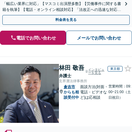
「幅広い業界に対応」【マスコミ出演歴多数】【労働事件に関する書
籍を執筆】【電話・オンライン相談対応】「法改正への迅速な対応」
「労務環境の整備でトラブルを未然に防ぐ」
料金表を見る
電話でお問い合わせ
メールでお問い合わせ
林田 敬吾
東京都
インタビュ
ーを見る
弁護士
玄界灘法律事務所
営業時間：09:
倉吉市
面談方法(対面・
からも相
電話・ビデオな
00~21:00（土
談受付中
ど)は応相談
日祝日）