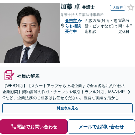
加藤 卓
弁護士
大阪府
弁護士法人啓葉法律事務所
営業時
倉吉市
か
面談方法(対面・電
らも相談
話・ビデオなど)は
間：本日
受付中
応相談
定休日
社員の解雇
【WEB対応】【スタートアップから上場企業まで全国各地に約90社の
企業顧問】契約書等の作成・チェックや取引トラブル対応、M&AやIP
Oなど、企業法務のご相談はお任せください。豊富な実績を活かし的
確に対応を進めてまいります。
料金表を見る
電話でお問い合わせ
メールでお問い合わせ