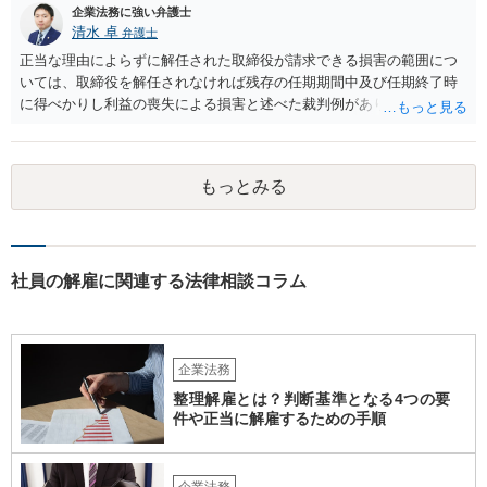
企業法務に強い弁護士
清水 卓
弁護士
正当な理由によらずに解任された取締役が請求できる損害の範囲につ
いては、取締役を解任されなければ残存の任期期間中及び任期終了時
に得べかりし利益の喪失による損害と述べた裁判例があります。 役員
報酬、役員賞与、退職慰労金等は、この損害に含まれると言われてい
ます。また、手当等異なる名称が使用されていても実質はこれらと同
じような性質の金員と判断されれば、損害に含まれる可能性がありま
もっとみる
す。 慰謝料や弁護士については、これらの損害に含まれないと述べる
裁判例もありますが、含まれるとする見解もあり、争いがあるところ
です（なお、含まれないとしても、民法の不法行為などの別の法律構
成で賠償請求される可能性もあります）。 報酬が無いというのは、会
社として正式な手続きを経て無報酬と取り決めているということでし
社員の解雇に関連する法律相談コラム
ょうか。また、定款や他の規程などに退職慰労金の定めなどがござい
ませんでしょうか。役員の残りの任期はどのくらいの期間でしょう
か。これらも確認しておかれた方がよろしいかと思います。 辞任や任
期満了という他の退任方法であれば、解任のような損害賠償の定めは
企業法務
ないため、これらの代替方法を取ることができないかも検討点です。
整理解雇とは？判断基準となる4つの要
件や正当に解雇するための手順