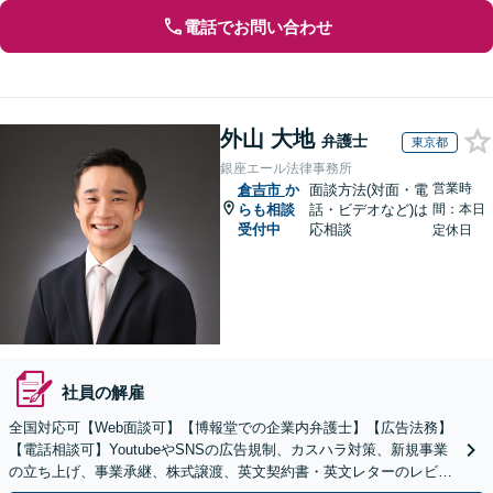
電話でお問い合わせ
外山 大地
弁護士
東京都
銀座エール法律事務所
営業時
倉吉市
か
面談方法(対面・電
らも相談
話・ビデオなど)は
間：本日
受付中
応相談
定休日
社員の解雇
全国対応可【Web面談可】【博報堂での企業内弁護士】【広告法務】
【電話相談可】YoutubeやSNSの広告規制、カスハラ対策、新規事業
の立ち上げ、事業承継、株式譲渡、英文契約書・英文レターのレビュ