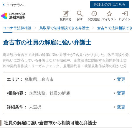
弁護士の方はこちら
ココナラへ
投稿する
探す
閲覧履歴
マイリスト
ログイン
ココナラ法律相談
鳥取県で法律相談できる弁護士
倉吉市で法律相談で
倉吉市の社員の解雇に強い弁護士
鳥取県の倉吉市で社員の解雇に強い弁護士が2名見つかりました。休日面談や分
割払いに対応している弁護士なども掲載中。企業法務に関係する顧問弁護士契
約や契約書作成・リーガルチェック、雇用契約書・就業規則作成等の細かな分
野での絞り込み検索もでき便利です。特に倉吉ひかり法律事務所の辻本 周平弁
護士や倉吉うつぶき法律事務所の濵田 卓志弁護士のプロフィール情報や弁護士
エリア
鳥取県、倉吉市
変更
費用、強みなどが注目されています。『倉吉市で土日や夜間に発生した社員の
解雇のトラブルを今すぐに弁護士に相談したい』『社員の解雇のトラブル解決
相談内容
企業法務、社員の解雇
変更
の実績豊富な近くの弁護士を検索したい』『初回相談無料で社員の解雇を法律
相談できる倉吉市内の弁護士に相談予約したい』などでお困りの相談者さんに
おすすめです。
詳細条件
未選択
変更
社員の解雇に強い倉吉市から相談可能な弁護士