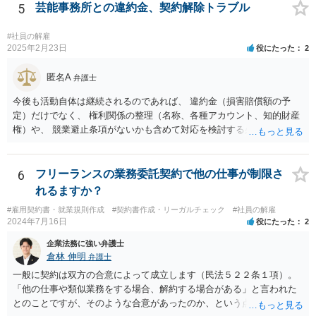
シュのあるなしによって保全処分も必要になりそうです。 訴状の内
5
芸能事務所との違約金、契約解除トラブル
容、合同会社の定款とあなたの役員任期、社宅利用契約の内容（社宅
は合同会社所有か？賃貸？、使用料支払はゼロ？それとも一旦報酬と
#社員の解雇
して３０万円支給されてそこから払っている？）くらいがあれば、御
2025年2月23日
役にたった
2
見積してもらえると思います。
匿名A
弁護士
今後も活動自体は継続されるのであれば、 違約金（損害賠償額の予
定）だけでなく、 権利関係の整理（名称、各種アカウント、知的財産
権）や、 競業避止条項がないかも含めて対応を検討する必要がありま
す。 未成年相手であっても、法定代理人（保護者）の同意を得ている
以上、 基本的には損害賠償額の予定は有効です。 相手方に債務の不履
行があるということであれば、 その部分を主張できるかを検討するこ
6
フリーランスの業務委託契約で他の仕事が制限さ
ととなります。
れるますか？
#雇用契約書・就業規則作成
#契約書作成・リーガルチェック
#社員の解雇
2024年7月16日
役にたった
2
企業法務に強い弁護士
倉林 伸明
弁護士
一般に契約は双方の合意によって成立します（民法５２２条１項）。
「他の仕事や類似業務をする場合、解約する場合がある」と言われた
とのことですが、そのような合意があったのか、という点を最初に確