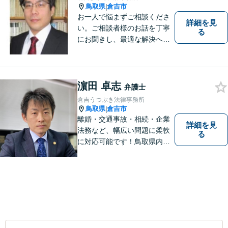
鳥取県
倉吉市
|
お一人で悩まずご相談くださ
詳細を見
い。ご相談者様のお話を丁寧
る
にお聞きし、最適な解決へと
導きます。
濵田 卓志
弁護士
倉吉うつぶき法律事務所
鳥取県
倉吉市
|
離婚・交通事故・相続・企業
詳細を見
法務など、幅広い問題に柔軟
る
に対応可能です！鳥取県内の
皆さまのお役に立てるよう尽
力いたします。「こんな相談
をしてもいいのか」と迷われ
ている方も、お気軽にご相談
ください！【駐車場有】