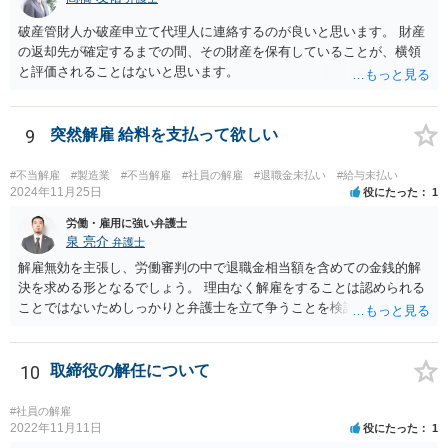
破産管財人か破産申立て代理人に連絡するのが良いと思います。 財産
の返却先が確定するまでの間、その財産を保有していることが、横領
と評価されることはないと思います。
9
突然解雇 給料を支払って欲しい
#不当解雇
#製造業
#不当解雇
#社員の解雇
#退職金未払い
#給与未払い
2024年11月25日
役にたった
1
労働・雇用に強い弁護士
泉 亮介
弁護士
解雇無効を主張し、労働審判の中で退職金相当額を含めての金銭的解
決を求める形となるでしょう。 理由なく解雇をすることは認められる
ことではないためしっかりと弁護士を立て争うことを検討されて良い
かと思われます。
10
取締役の解任について
#社員の解雇
2022年11月11日
役にたった
1