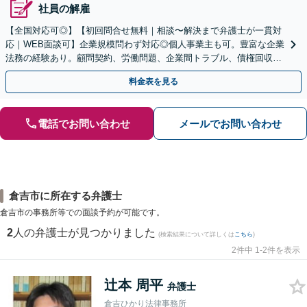
社員の解雇
【全国対応可◎】【初回問合せ無料｜相談〜解決まで弁護士が一貫対
応｜WEB面談可】企業規模問わず対応◎個人事業主も可。豊富な企業
法務の経験あり。顧問契約、労働問題、企業間トラブル、債権回収、
契約書のリーガルチェック等、サポートします。
料金表を見る
電話でお問い合わせ
メールでお問い合わせ
倉吉市に所在する弁護士
倉吉市の事務所等での面談予約が可能です。
2
人の弁護士が見つかりました
(検索結果について詳しくは
こちら
)
2件中 1-2件を表示
辻本 周平
弁護士
倉吉ひかり法律事務所