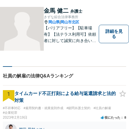
金馬 健二
弁護士
きずな綜合法律事務所
岡山県
岡山市北区
|
【バリアフリー】【駐車場
詳細を見
有】【法テラス利用可】依頼
る
者に対して誠実に向き合い、
寄り添うことを心がけており
ます。 どんなときでもすぐに
案件に取り掛かることができ
るように準備していますので
お気軽にご相談ください。
社員の解雇の法律Q&Aランキング
1
タイムカード不正打刻による給与返還請求と法的
対策
#不祥事対応
#雇用契約書・就業規則作成
#顧問弁護士契約
#社員の解雇
#企業犯罪
2023年2月19日
役にたった
8