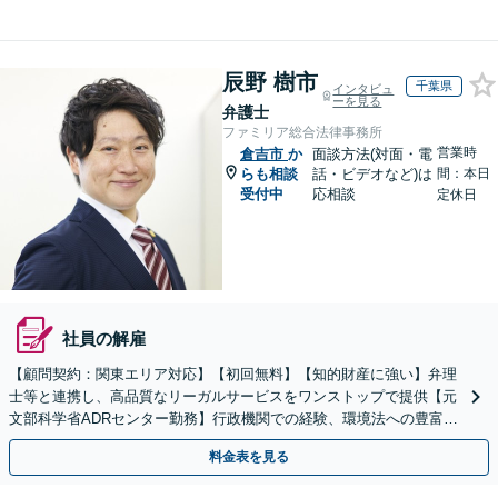
辰野 樹市
千葉県
インタビュ
ーを見る
弁護士
ファミリア総合法律事務所
営業時
倉吉市
か
面談方法(対面・電
らも相談
話・ビデオなど)は
間：本日
受付中
応相談
定休日
社員の解雇
【顧問契約：関東エリア対応】【初回無料】【知的財産に強い】弁理
士等と連携し、高品質なリーガルサービスをワンストップで提供【元
文部科学省ADRセンター勤務】行政機関での経験、環境法への豊富な
知識を活かし、事業者さまの抱える問題を解決へ導きます
料金表を見る