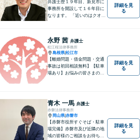
弁護士歴１９年目、新見市に
詳細を見
事務所を開設して１６年目に
る
なります。 「近いのはクオリ
ティ」をモットーに、地元の
皆さまに距離的にも精神的に
も「近い」法律事務所となれ
永野 茜
弁護士
るよう職員一同頑張っていま
松江桜法律事務所
す。 お気軽にお問い合わせく
島根県
松江市
|
ださい。
【離婚問題・借金問題・交通
詳細を見
事故は初回相談無料】【駐車
る
場あり】お悩みの皆さまの気
持ちに寄り添って、一緒に解
決していけるように努めてま
いりたいと思います。丁寧な
説明で適切かつ迅速な解決を
青木 一馬
弁護士
目指します。
赤磐法律事務所
岡山県
赤磐市
|
【赤磐市役所すぐそば・駐車
詳細を見
場完備】赤磐市及び近隣の地
る
域の皆様のご相談をお待ちし