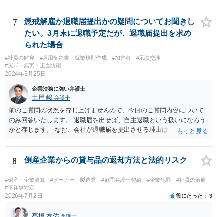
認することになります。相談者の質問からは、そのような合意はなか
ったのではないでしょうか。 また、フリーランスの方との取引で、
「紙の書面で契約締結を行っているのは全体の4割弱にとどまってい
7
懲戒解雇か退職届提出かの疑問についてお聞きし
る」との報告もあります（「フリーランス白書２０２０」）。「トラ
たい。3月末に退職予定だが、退職届提出を求め
ブルが発生している取引の45.5%が口頭による契約締結であり、口約
られた場合
束の横行がトラブルを生じやすくしている」とも。（同） 詳しくお話
#社員の解雇
#雇用契約書・就業規則作成
#加害者
#示談交渉
を伺う必要がありますが、”言われた”ということで、もしかしたら書面
#冤罪・無実・正当防衛
で契約を締結していないのかもしれません。契約書がないためにトラ
2024年3月25日
ブルが生じることは上記のとおり珍しくありません。 もし契約書がな
いようでしたら、ご自身の権利を守り義務の範囲を明確にするため、
企業法務に強い弁護士
契約書を作成することをお勧めします。 契約書の支援について、弁護
土屋 峻
弁護士
士にご相談されるのもお勧めです。
前のご質問の状況を存じ上げませんので、今回のご質問内容について
のみ回答いたします。 退職届を出せば、自主退職という扱いになろう
かと存じます。 なお、会社が退職届を提出させる理由は、後日解雇無
効を主張された場合に備えて、退職届を提出させて「解雇」ではなか
ったと体裁を整えるためであることが多いです。 ただ、実際に懲戒解
雇事由が認められそうなのであれば、穏便な形である自主退職をした
8
倒産企業からの貸与品の返却方法と法的リスク
方がよい場合もありますので、事案によることになります。
#倒産・企業清算
#メーカー・製造業
#顧問弁護士契約
#企業犯罪
#社員の解雇
#不祥事対応
2026年7月2日
役にたった
3
髙橋 友佑
弁護士