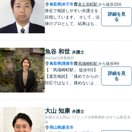
鳥取県
米子市
富士見町駅
から徒歩10分
|
身近で相談しやすい弁護士を
詳細を見
目指しています。 そして，法
る
律のプロとして、結果はもち
ろん，解決に至る過程にこだ
わり，質の高いサービスを提
供します。 また，相談者様、
依頼者様の心を理解し，寄り
魚谷 和世
弁護士
添いながら問題い解決のサポ
WaSay法律事務所
ートを心がけています。
鳥取県
境港市
馬場崎町駅
から徒歩9分
|
【「馬場崎町駅」 徒歩9分】
詳細を見
【遺言相続】「揉めてからの
る
対応ではなく、揉めないよう
にする」ことを目指す弁護士
です。 お客様の気持ちに寄り
添い、柔軟かつスムーズな解
決を目指します。 どんな些細
大山 知康
弁護士
なことでもお気軽にご相談く
弁護士法人岡山パブリック法律事務所 ゆずりは新見支
ださい。【弁護士歴15年以
所
岡山県
新見市
|
上】