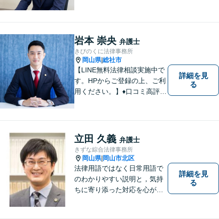
ております。
岩本 崇央
弁護士
きびのくに法律事務所
岡山県
総社市
|
【LINE無料法律相談実施中で
詳細を見
す。HPからご登録の上、ご利
る
用ください。】♦口コミ高評価
多数有♦丁寧にお話をお伺いし
ます♦ご相談者・依頼者様の最
大の理解者として活動いたし
ます。【完全個室】【初回３
立田 久義
弁護士
０分無料面談】
きずな綜合法律事務所
岡山県
岡山市北区
|
法律用語ではなく日常用語で
詳細を見
のわかりやすい説明と，気持
る
ちに寄り添った対応を心がけ
ています。