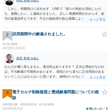
岡田 晃朝
弁護士
「しかし、停職明けに出社せず、LINEで「残りの有給を消化したの
ち、退職したい」と連絡がきました。 正しい勤務時間がわからず、給
与の返還請求もできず、不正の後処理や急な退職により、社や他のス
タッフに多大な迷惑をかけ、その上、有給まで使われるというような
状況です。」 大変悪質ですね。打刻場所のデータと、これまでのタイ
ムカードの虚偽を確認し、突き付けて責任を問題にすることになるで
2
試用期間中の解雇されました。
しょう。 詐欺もありうるでしょうね。 「正しい時間がわからないとい
うタイムカード不正打刻による返還請求はどのようにおこなえばよい
#社員の解雇
でしょうか？」 想定できる虚偽を前提に、相手と協議して詰めればよ
2021年11月22日
いかと思います。 確実な記録があれば、それによるのがよいですが、
すべては不可能でしょうので。 相手の言動には早急には返事をせずに
原田 和幸
弁護士
弁護士と相談しながら、対応策を検討する方がよいでしょう。 また、
なんだか腑に落ちません。違法性はありますか？ 正当な理由がなけれ
返還が難しい場合、損害賠償を請求する事はできますでしょうか？ 法
ば、不当解雇の可能性があります。 病気だから直ちに正当理由がある
的には可能ですが、立証の問題があります。 協議でも問題にできそう
ということにはならないと思います。 納得がいかないようであれば、
ですが、調停なども検討できるでしょう。 また、返還請求も損害賠償
お近くの弁護士に相談されて、しかるべき請求をされてもよいと思い
請求もせず、「詐欺」として、警察に被害届を出す事は可能でしょう
ます。
か？ 内容的には検討できますが、立証は、民事よりさらにワンランク
3
電子カルテ削除疑惑と懲戒解雇問題についての相
上がります。 警察に相談されてもよい事案だとは思います。
談
#雇用契約書・就業規則作成
#社員の解雇
2024年5月31日
役にたった
8