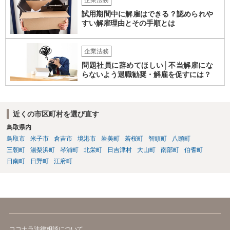
企業法務
試用期間中に解雇はできる？認められや
すい解雇理由とその手順とは
企業法務
問題社員に辞めてほしい│不当解雇にな
らないよう退職勧奨・解雇を促すには？
近くの市区町村を選び直す
鳥取県内
鳥取市
米子市
倉吉市
境港市
岩美町
若桜町
智頭町
八頭町
三朝町
湯梨浜町
琴浦町
北栄町
日吉津村
大山町
南部町
伯耆町
日南町
日野町
江府町
ココナラ法律相談について