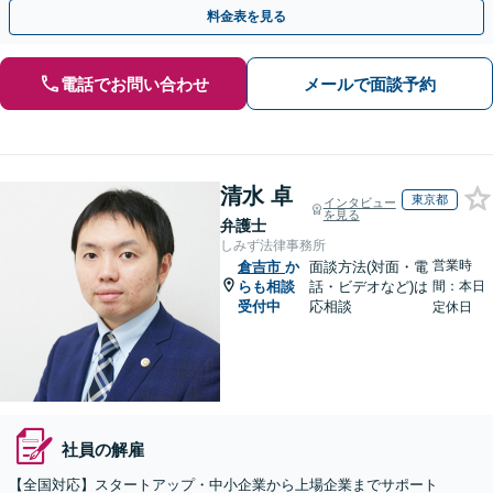
ー・ドラフトなどに対応。
料金表を見る
電話でお問い合わせ
メールで面談予約
清水 卓
東京都
インタビュー
を見る
弁護士
しみず法律事務所
営業時
倉吉市
か
面談方法(対面・電
らも相談
話・ビデオなど)は
間：本日
受付中
応相談
定休日
社員の解雇
【全国対応】スタートアップ・中小企業から上場企業までサポート