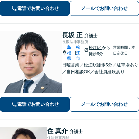
ュニケーションを大切にし、お悩みに
電話でお問い合わせ
メールでお問い合わせ
真摯に寄り添います。どんな些細なこ
とでもまずはお気軽にご相談くださ
い。
長坂 正
弁護士
長坂法律事務所
島
松
松江駅
から
営業時間：本
根
江
|
日定休日
徒歩6分
県
市
日曜営業／松江駅徒歩5分／駐車場あり
／当日相談OK／会社員経験あり
電話でお問い合わせ
メールでお問い合わせ
住 真介
弁護士
住法律事務所