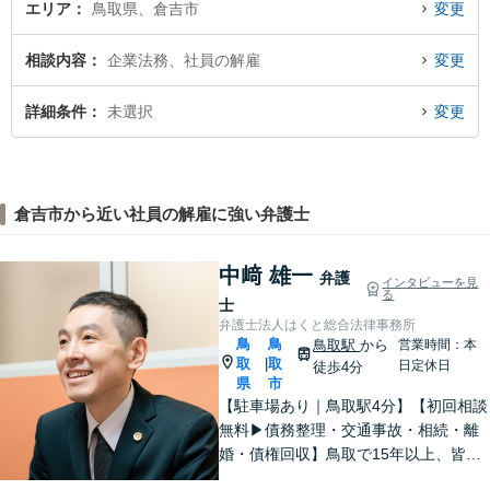
エリア
鳥取県、倉吉市
変更
相談内容
企業法務、社員の解雇
変更
詳細条件
未選択
変更
倉吉市から近い社員の解雇に強い弁護士
中﨑 雄一
弁護
インタビューを見
る
士
弁護士法人はくと総合法律事務所
鳥
鳥
鳥取駅
から
営業時間：本
取
取
|
日定休日
徒歩4分
県
市
【駐車場あり｜鳥取駅4分】【初回相談
無料▶︎債務整理・交通事故・相続・離
婚・債権回収】鳥取で15年以上、皆さ
まの法律相談を承っております。コミ