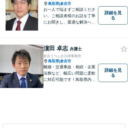
鳥取県
倉吉市
|
お一人で悩まずご相談くださ
詳細を見
い。ご相談者様のお話を丁寧
る
にお聞きし、最適な解決へと
導きます。
濵田 卓志
弁護士
倉吉うつぶき法律事務所
鳥取県
倉吉市
|
離婚・交通事故・相続・企業
詳細を見
法務など、幅広い問題に柔軟
る
に対応可能です！鳥取県内の
皆さまのお役に立てるよう尽
力いたします。「こんな相談
をしてもいいのか」と迷われ
ている方も、お気軽にご相談
ください！【駐車場有】