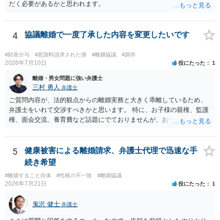
だく必要があるかと思われます。
4
協議離婚で一度了承した内容を変更したいです
#財産分与
#慰謝料請求された側
#離婚協議
#調停
2026年7月10日
役にたった
1
離婚・男女問題に強い弁護士
三村 勇人
弁護士
ご質問内容が、法的観点からの離婚実務と大きく乖離しているため、
弁護士をいれて交渉すべきかと思います。 特に、お子様の親権、監護
権、面会交流、養育費など話題にでておりませんが、お子様の権利を
守るための重要な検討事項です。 離婚する際に決めることは多く、そ
れを決めなかったために生じる質問がこの法律相談でも多くあげられ
ます。 一生に一度あるかないかの離婚という法律問題ですので、お近
5
健康被害による離婚請求、弁護士代理で迅速な手
くの弁護士事務所にご相談されることをお勧めします。
続き希望
#離婚すること自体
#性格の不一致
#離婚協議
2026年7月21日
役にたった
1
鬼沢 健士
弁護士