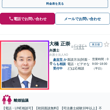
費、財産分与、慰謝料請求【夜間・休日相談可】
料金表を見る
電話でお問い合わせ
メールでお問い合わせ
大橋 正崇
東京都
インタビュ
ーを見る
弁護士
弁護士法人AO
営業時間：0
倉吉市
か
面談方法(対面・
らも相談
電話・ビデオな
9:00~18:00
受付中
ど)は応相談
（平日）
離婚協議
【電話・LINE相談可】【初回面談無料】【司法書士経験10年以上】不