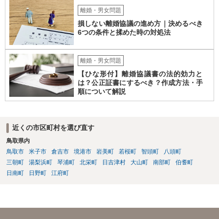
離婚・男女問題
損しない離婚協議の進め方｜決めるべき
6つの条件と揉めた時の対処法
離婚・男女問題
【ひな形付】離婚協議書の法的効力と
は？公正証書にするべき？作成方法・手
順について解説
近くの市区町村を選び直す
鳥取県内
鳥取市
米子市
倉吉市
境港市
岩美町
若桜町
智頭町
八頭町
三朝町
湯梨浜町
琴浦町
北栄町
日吉津村
大山町
南部町
伯耆町
日南町
日野町
江府町