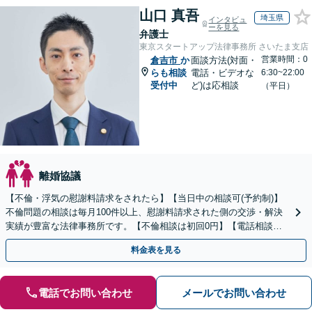
山口 真吾
埼玉県
インタビュ
ーを見る
弁護士
東京スタートアップ法律事務所 さいたま支店
営業時間：0
倉吉市
か
面談方法(対面・
らも相談
電話・ビデオな
6:30~22:00
受付中
ど)は応相談
（平日）
離婚協議
【不倫・浮気の慰謝料請求をされたら】【当日中の相談可(予約制)】
不倫問題の相談は毎月100件以上、慰謝料請求された側の交渉・解決
実績が豊富な法律事務所です。【不倫相談は初回0円】【電話相談で
ご契約まで対応可/来所不要】
料金表を見る
電話でお問い合わせ
メールでお問い合わせ