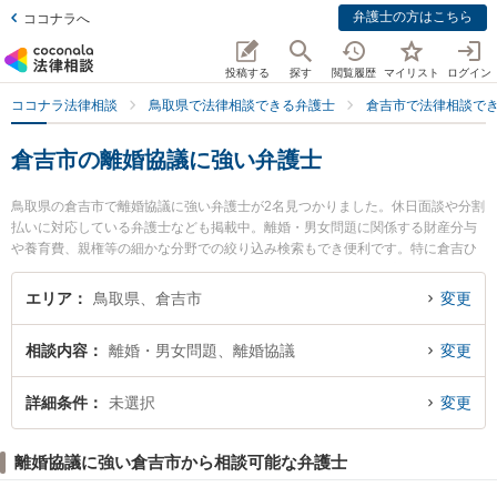
弁護士の方はこちら
ココナラへ
投稿する
探す
閲覧履歴
マイリスト
ログイン
ココナラ法律相談
鳥取県で法律相談できる弁護士
倉吉市で法律相談で
倉吉市の離婚協議に強い弁護士
鳥取県の倉吉市で離婚協議に強い弁護士が2名見つかりました。休日面談や分割
払いに対応している弁護士なども掲載中。離婚・男女問題に関係する財産分与
や養育費、親権等の細かな分野での絞り込み検索もでき便利です。特に倉吉ひ
かり法律事務所の辻本 周平弁護士や倉吉うつぶき法律事務所の濵田 卓志弁護士
のプロフィール情報や弁護士費用、強みなどが注目されています。『倉吉市で
エリア
鳥取県、倉吉市
変更
土日や夜間に発生した離婚協議のトラブルを今すぐに弁護士に相談したい』
『離婚協議のトラブル解決の実績豊富な近くの弁護士を検索したい』『初回相
相談内容
離婚・男女問題、離婚協議
変更
談無料で離婚協議を法律相談できる倉吉市内の弁護士に相談予約したい』など
でお困りの相談者さんにおすすめです。
詳細条件
未選択
変更
離婚協議に強い倉吉市から相談可能な弁護士