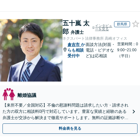
五十嵐 太
群馬県
インタビュ
ーを見る
郎
弁護士
ネクスパート法律事務所 高崎オフィス
営業時間：0
倉吉市
か
面談方法(対面・
らも相談
電話・ビデオな
9:00~21:00
受付中
ど)は応相談
（平日）
離婚協議
【来所不要／全国対応】不倫の慰謝料問題は請求したい方・請求され
た方の双方に相談料0円で対応しています。豊富な実績と経験のある
弁護士が交渉から解決まで徹底サポートします。無料の証拠診断や着
手金の返還保証もありますので安心してご相談ください。
料金表を見る