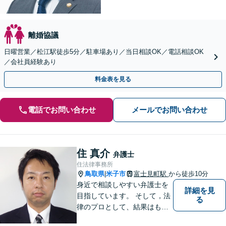
離婚協議
日曜営業／松江駅徒歩5分／駐車場あり／当日相談OK／電話相談OK
／会社員経験あり
料金表を見る
電話でお問い合わせ
メールでお問い合わせ
住 真介
弁護士
住法律事務所
鳥取県
米子市
富士見町駅
から徒歩10分
|
身近で相談しやすい弁護士を
詳細を見
目指しています。 そして，法
る
律のプロとして、結果はもち
ろん，解決に至る過程にこだ