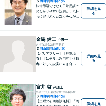
岡山県
岡山市北区
|
法律用語ではなく日常用語で
詳細を見
のわかりやすい説明と，気持
る
ちに寄り添った対応を心がけ
ています。
金馬 健二
弁護士
きずな綜合法律事務所
岡山県
岡山市北区
|
【バリアフリー】【駐車場
詳細を見
有】【法テラス利用可】依頼
る
者に対して誠実に向き合い、
寄り添うことを心がけており
ます。 どんなときでもすぐに
案件に取り掛かることができ
るように準備していますので
宮井 啓
弁護士
お気軽にご相談ください。
弁護士法人菊池綜合法律事務所
岡山県
岡山市北区
|
【土曜の初回相談無料】「岡
詳細を見