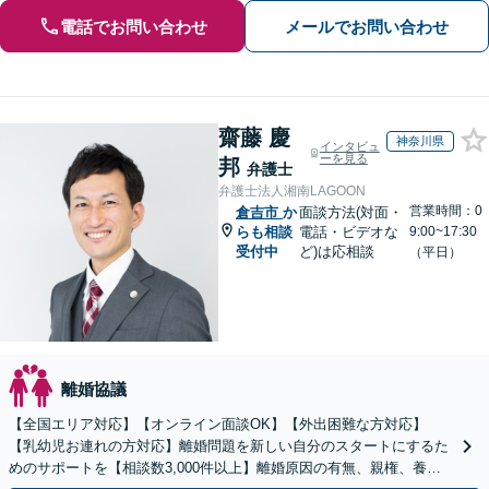
電話でお問い合わせ
メールでお問い合わせ
齋藤 慶
神奈川県
インタビュ
ーを見る
邦
弁護士
弁護士法人湘南LAGOON
営業時間：0
倉吉市
か
面談方法(対面・
らも相談
電話・ビデオな
9:00~17:30
受付中
ど)は応相談
（平日）
離婚協議
【全国エリア対応】【オンライン面談OK】【外出困難な方対応】
【乳幼児お連れの方対応】離婚問題を新しい自分のスタートにするた
めのサポートを【相談数3,000件以上】離婚原因の有無、親権、養育