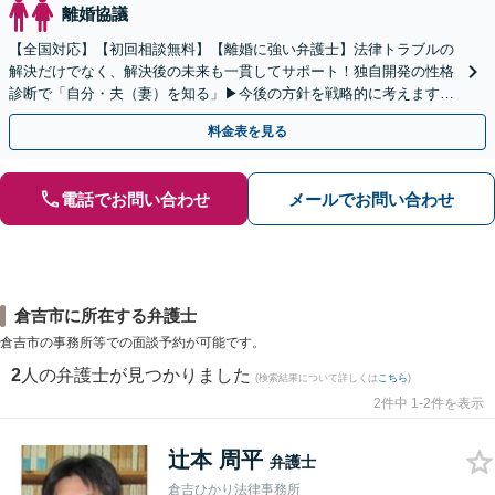
離婚協議
【全国対応】【初回相談無料】【離婚に強い弁護士】法律トラブルの
解決だけでなく、解決後の未来も一貫してサポート！独自開発の性格
診断で「自分・夫（妻）を知る」▶︎今後の方針を戦略的に考えます！
【休日夜間／オンライン相談OK】
料金表を見る
電話でお問い合わせ
メールでお問い合わせ
倉吉市に所在する弁護士
倉吉市の事務所等での面談予約が可能です。
2
人の弁護士が見つかりました
(検索結果について詳しくは
こちら
)
2件中 1-2件を表示
辻本 周平
弁護士
倉吉ひかり法律事務所