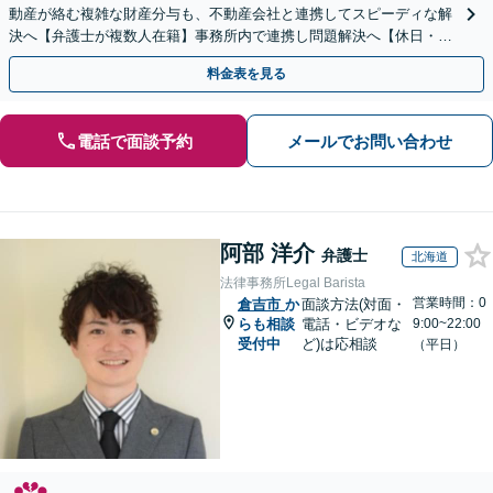
動産が絡む複雑な財産分与も、不動産会社と連携してスピーディな解
決へ【弁護士が複数人在籍】事務所内で連携し問題解決へ【休日・夜
間面談可】【子連れ相談可】【虎ノ門駅1分】
料金表を見る
電話で面談予約
メールでお問い合わせ
阿部 洋介
弁護士
北海道
法律事務所Legal Barista
営業時間：0
倉吉市
か
面談方法(対面・
らも相談
電話・ビデオな
9:00~22:00
受付中
ど)は応相談
（平日）