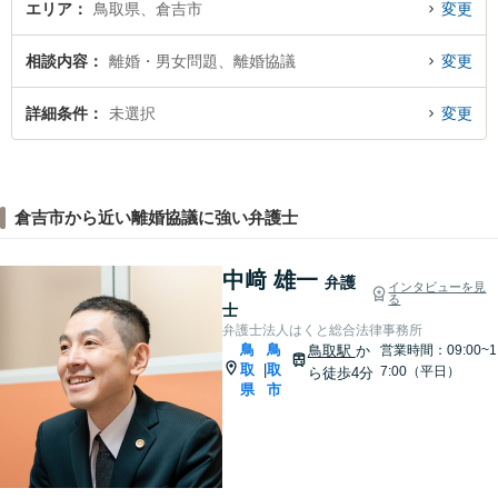
エリア
鳥取県、倉吉市
変更
相談内容
離婚・男女問題、離婚協議
変更
詳細条件
未選択
変更
倉吉市から近い離婚協議に強い弁護士
中﨑 雄一
弁護
インタビューを見
る
士
弁護士法人はくと総合法律事務所
鳥
鳥
鳥取駅
か
営業時間：09:00~1
取
取
|
7:00（平日）
ら徒歩4分
県
市