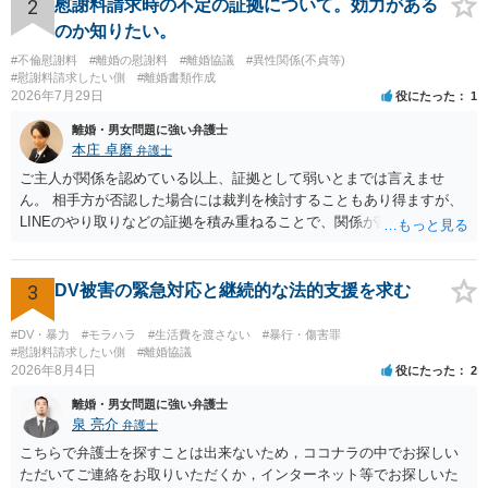
貞発覚後、長期間同居を続けると、不貞を許したとの評価につながる
2
慰謝料請求時の不定の証拠について。効力がある
場合がありますので、ご注意ください。 以上、ご参考まで。
のか知りたい。
#不倫慰謝料
#離婚の慰謝料
#離婚協議
#異性関係(不貞等)
#慰謝料請求したい側
#離婚書類作成
2026年7月29日
役にたった
1
離婚・男女問題に強い弁護士
本庄 卓磨
弁護士
ご主人が関係を認めている以上、証拠として弱いとまでは言えませ
ん。 相手方が否認した場合には裁判を検討することもあり得ますが、
LINEのやり取りなどの証拠を積み重ねることで、関係が認定される余
地は十分にあります。 ただし、手元の証拠でどこまで認定できるかは
個別の事情によりますので、お早めに弁護士に相談されることをおす
すめします。
3
DV被害の緊急対応と継続的な法的支援を求む
#DV・暴力
#モラハラ
#生活費を渡さない
#暴行・傷害罪
#慰謝料請求したい側
#離婚協議
2026年8月4日
役にたった
2
離婚・男女問題に強い弁護士
泉 亮介
弁護士
こちらで弁護士を探すことは出来ないため，ココナラの中でお探しい
ただいてご連絡をお取りいただくか，インターネット等でお探しいた