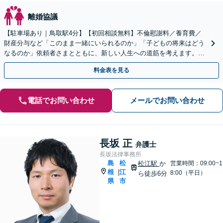
離婚協議
【駐車場あり｜鳥取駅4分】【初回相談無料】不倫慰謝料／養育費／
財産分与など「このまま一緒にいられるのか」「子どもの将来はどう
なるのか」依頼者さまとともに、新しい人生への道筋を考えます。離
婚後の生活基盤の安定まで視野に入れたアドバイス。
料金表を見る
電話でお問い合わせ
メールでお問い合わせ
長坂 正
弁護士
長坂法律事務所
島
松
松江駅
か
営業時間：09:00~1
根
江
|
8:00（平日）
ら徒歩6分
県
市