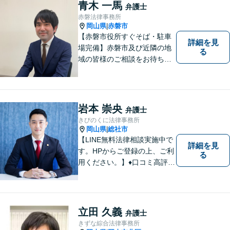
説明で適切かつ迅速な解決を
青木 一馬
弁護士
目指します。
赤磐法律事務所
岡山県
赤磐市
|
【赤磐市役所すぐそば・駐車
詳細を見
場完備】赤磐市及び近隣の地
る
域の皆様のご相談をお待ちし
ております。
岩本 崇央
弁護士
きびのくに法律事務所
岡山県
総社市
|
【LINE無料法律相談実施中で
詳細を見
す。HPからご登録の上、ご利
る
用ください。】♦口コミ高評価
多数有♦丁寧にお話をお伺いし
ます♦ご相談者・依頼者様の最
大の理解者として活動いたし
ます。【完全個室】【初回３
立田 久義
弁護士
０分無料面談】
きずな綜合法律事務所