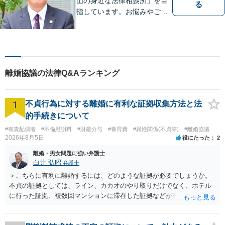
山の身近な法律相談所」を目
る
指しています。お悩みやご不
安を抱えた方のお力になれる
よう、全力でサポートしてい
きます。どんなささいなこと
でも構いません。お気軽にご
相談ください。【土曜日も受
離婚協議の法律Q&Aランキング
付可能】【専用駐車場あり】
1
不貞行為に対する離婚に有利な証拠収集方法と法
的手続きについて
#有責配偶者
#不倫慰謝料
#財産分与
#養育費
#異性関係(不貞等)
#離婚協議
2026年8月5日
役にたった
2
離婚・男女問題に強い弁護士
白井 弘昭
弁護士
＞こちらに有利に離婚するには、どのような証拠が必要でしょうか。
不貞の証拠としては、ライン、カカオのやり取りだけでなく、ホテル
に行った証拠、複数回マンションに滞在した証拠などが有効です。 不
貞の証拠があれば、離婚をさらに有利に進める（離婚したい時期に離
婚する、慰謝料をとるなど）ことができると思われます。 ただし、不