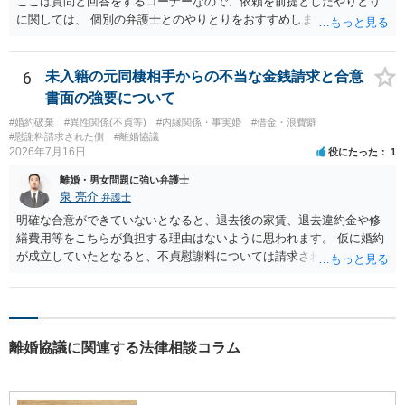
ここは質問と回答をするコーナーなので、依頼を前提としたやりとり
に関しては、 個別の弁護士とのやりとりをおすすめします。
6
未入籍の元同棲相手からの不当な金銭請求と合意
書面の強要について
#婚約破棄
#異性関係(不貞等)
#内縁関係・事実婚
#借金・浪費癖
#慰謝料請求された側
#離婚協議
2026年7月16日
役にたった
1
離婚・男女問題に強い弁護士
泉 亮介
弁護士
明確な合意ができていないとなると、退去後の家賃、退去違約金や修
繕費用等をこちらが負担する理由はないように思われます。 仮に婚約
が成立していたとなると、不貞慰謝料については請求される可能性が
あるため検討しておく必要があるでしょう。 弁護士を立てる予定であ
れば早めに弁護士に相談し、弁護士から回答をさせると良いでしょ
う。
離婚協議に関連する法律相談コラム