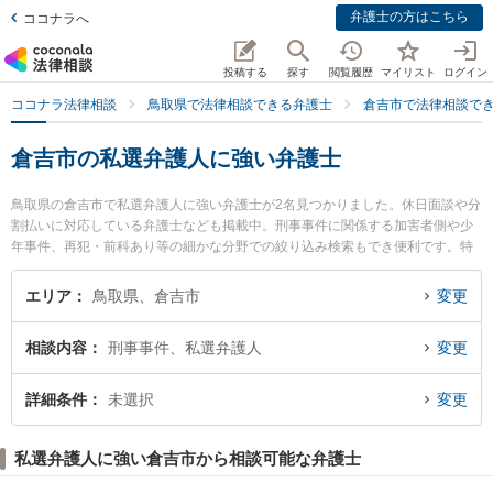
弁護士の方はこちら
ココナラへ
投稿する
探す
閲覧履歴
マイリスト
ログイン
ココナラ法律相談
鳥取県で法律相談できる弁護士
倉吉市で法律相談で
倉吉市の私選弁護人に強い弁護士
鳥取県の倉吉市で私選弁護人に強い弁護士が2名見つかりました。休日面談や分
割払いに対応している弁護士なども掲載中。刑事事件に関係する加害者側や少
年事件、再犯・前科あり等の細かな分野での絞り込み検索もでき便利です。特
に倉吉うつぶき法律事務所の濵田 卓志弁護士や倉吉ひかり法律事務所の辻本 周
平弁護士のプロフィール情報や弁護士費用、強みなどが注目されています。
エリア
鳥取県、倉吉市
変更
『倉吉市で土日や夜間に発生した私選弁護人のトラブルを今すぐに弁護士に相
談したい』『私選弁護人のトラブル解決の実績豊富な近くの弁護士を検索した
相談内容
刑事事件、私選弁護人
変更
い』『初回相談無料で私選弁護人を法律相談できる倉吉市内の弁護士に相談予
約したい』などでお困りの相談者さんにおすすめです。
詳細条件
未選択
変更
私選弁護人に強い倉吉市から相談可能な弁護士