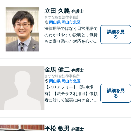
大の理解者として活動いたし
ます。【完全個室】【初回３
立田 久義
弁護士
０分無料面談】
きずな綜合法律事務所
岡山県
岡山市北区
|
法律用語ではなく日常用語で
詳細を見
のわかりやすい説明と，気持
る
ちに寄り添った対応を心がけ
ています。
金馬 健二
弁護士
きずな綜合法律事務所
岡山県
岡山市北区
|
【バリアフリー】【駐車場
詳細を見
有】【法テラス利用可】依頼
る
者に対して誠実に向き合い、
寄り添うことを心がけており
ます。 どんなときでもすぐに
案件に取り掛かることができ
るように準備していますので
平松 敏男
弁護士