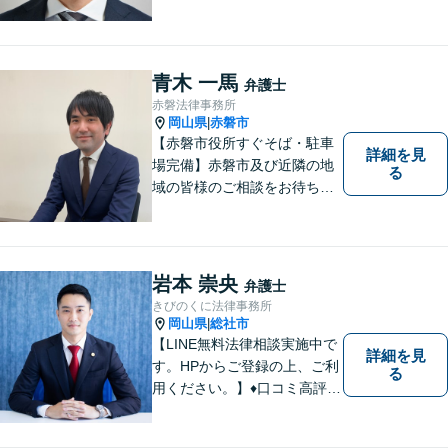
明るく活気のある地域づくり
に貢献いたします。法的な解
決だけでなく、依頼者様一人
ひとりの心に寄り添ったサポ
青木 一馬
弁護士
ートを心がけております。ま
赤磐法律事務所
ずはお気軽にご相談くださ
岡山県
赤磐市
|
い。
【赤磐市役所すぐそば・駐車
詳細を見
場完備】赤磐市及び近隣の地
る
域の皆様のご相談をお待ちし
ております。
岩本 崇央
弁護士
きびのくに法律事務所
岡山県
総社市
|
【LINE無料法律相談実施中で
詳細を見
す。HPからご登録の上、ご利
る
用ください。】♦口コミ高評価
多数有♦丁寧にお話をお伺いし
ます♦ご相談者・依頼者様の最