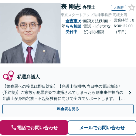
表 剛志
弁護士
大阪府
東京スタートアップ法律事務所 高槻支店
営業時間：0
倉吉市
か
面談方法(対面・
らも相談
電話・ビデオな
6:30~22:00
受付中
ど)は応相談
（平日）
私選弁護人
【警察署への接見は即日対応】【弁護士待機中/当日中の電話相談可
(予約制)】ご家族が犯罪容疑で逮捕されてしまったら刑事事件担当の
弁護士が身柄釈放・不起訴獲得に向けて全力でサポートします。【毎
月100名以上の相談実績】【全国対応】
料金表を見る
電話でお問い合わせ
メールでお問い合わせ