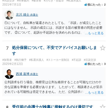
#示談交渉
#刑事裁判
#被害者
#万引き・窃盗罪
#私選弁護人
2021年7月1日
役にたった
2
北川 雄士
弁護士
①について、自転車が返還されたとしても、「示談」が成立したこと
にはなりません。 示談の成立には、示談する旨の被害者の同意が必要
です。 ②について、起訴か不起訴かを決められるのは、検察官のみで
す。 その意味では、最終的に警察官の言うとおりになる可能性はあり
ますが、警察官の個人的な見立てに過ぎません。 ③について、一般
に、示談を行うとすれば少しでも早い方がいいです。 被害者の動きを
7
処分保留について、不安でアドバイスお願いしま
待って、ということは通常しません。 ④について、示談をされたいと
す
いうことであれば、弁護士に依頼され、弁護士を通じて警察に対し、
#加害者
#執行猶予
#私選弁護人
#ストーカー規制法
#不起訴
#示談交渉
被害者の連絡先を教えてもらえないかとお願いする方法があります。
2025年2月12日
役にたった
3
最終的に応じるかは被害者の意向次第ですが、「加害者」本人に被害
者の情報を伝えるというのはなかなか応じてもらうのは難しいです
西浦 嘉博
弁護士
が、 弁護士限りで、などと条件を付けることで応じていただける可能
性があります。 以上踏まえて、お近くの弁護士事務所にご相談されて
公判請求を行う場合、検察官は公判を維持することが可能なだけの十
みてください。
分な証拠を準備する必要があります。 したがって、相談者さんが呈示
されている可能性は否定できません。 ただ、公判請求の可能性が完全
には否定できない以上、示談成立を指向される方向性が今後も望まし
いのではないかと思われます。 繰り返しますが、ご依頼されている弁
護人とご相談ください。
8
受任前の弁護士が検事に接触するのは適切です