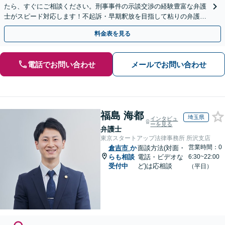
たら、すぐにご相談ください。刑事事件の示談交渉の経験豊富な弁護
士がスピード対応します！不起訴・早期釈放を目指して粘りの弁護活
動を行います。
料金表を見る
電話でお問い合わせ
メールでお問い合わせ
福島 海都
埼玉県
インタビュ
ーを見る
弁護士
東京スタートアップ法律事務所 所沢支店
営業時間：0
倉吉市
か
面談方法(対面・
らも相談
電話・ビデオな
6:30~22:00
受付中
ど)は応相談
（平日）