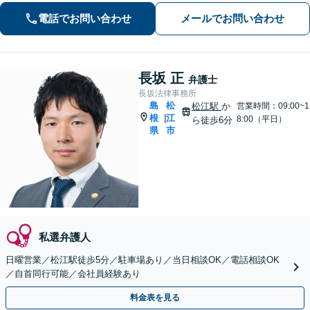
ュニケーションを大切にし、お悩みに
電話でお問い合わせ
メールでお問い合わせ
真摯に寄り添います。どんな些細なこ
とでもまずはお気軽にご相談くださ
い。
長坂 正
弁護士
長坂法律事務所
島
松
松江駅
か
営業時間：09:00~1
根
江
|
8:00（平日）
ら徒歩6分
県
市
私選弁護人
日曜営業／松江駅徒歩5分／駐車場あり／当日相談OK／電話相談OK
／自首同行可能／会社員経験あり
料金表を見る