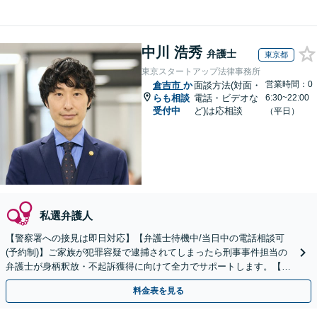
中川 浩秀
弁護士
東京都
東京スタートアップ法律事務所
営業時間：0
倉吉市
か
面談方法(対面・
らも相談
電話・ビデオな
6:30~22:00
受付中
ど)は応相談
（平日）
私選弁護人
【警察署への接見は即日対応】【弁護士待機中/当日中の電話相談可
(予約制)】ご家族が犯罪容疑で逮捕されてしまったら刑事事件担当の
弁護士が身柄釈放・不起訴獲得に向けて全力でサポートします。【毎
月100名以上の相談実績】【全国対応】
料金表を見る