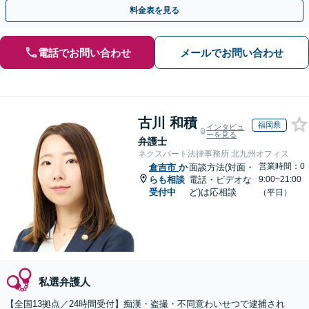
月100名以上の相談実績】【全国対応】
料金表を見る
電話でお問い合わせ
メールでお問い合わせ
古川 和積
福岡県
インタビュ
ーを見る
弁護士
ネクスパート法律事務所 北九州オフィス
営業時間：0
倉吉市
か
面談方法(対面・
らも相談
電話・ビデオな
9:00~21:00
受付中
ど)は応相談
（平日）
私選弁護人
【全国13拠点／24時間受付】痴漢・盗撮・不同意わいせつで逮捕され