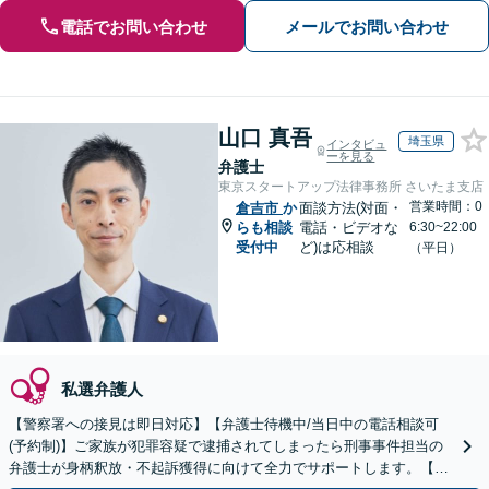
電話でお問い合わせ
メールでお問い合わせ
山口 真吾
埼玉県
インタビュ
ーを見る
弁護士
東京スタートアップ法律事務所 さいたま支店
営業時間：0
倉吉市
か
面談方法(対面・
らも相談
電話・ビデオな
6:30~22:00
受付中
ど)は応相談
（平日）
私選弁護人
【警察署への接見は即日対応】【弁護士待機中/当日中の電話相談可
(予約制)】ご家族が犯罪容疑で逮捕されてしまったら刑事事件担当の
弁護士が身柄釈放・不起訴獲得に向けて全力でサポートします。【毎