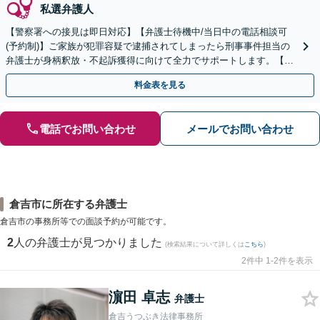
私選弁護人
【警察署への接見は即日対応】【弁護士待機中/当日中の電話相談可
(予約制)】ご家族が犯罪容疑で逮捕されてしまったら刑事事件担当の
弁護士が身柄釈放・不起訴獲得に向けて全力でサポートします。【毎
月100名以上の相談実績】【全国対応】
料金表を見る
電話でお問い合わせ
メールでお問い合わせ
倉吉市に所在する弁護士
倉吉市の事務所等での面談予約が可能です。
2
人の弁護士が見つかりました
(検索結果について詳しくは
こちら
)
2件中 1-2件を表示
濵田 卓志
弁護士
倉吉うつぶき法律事務所