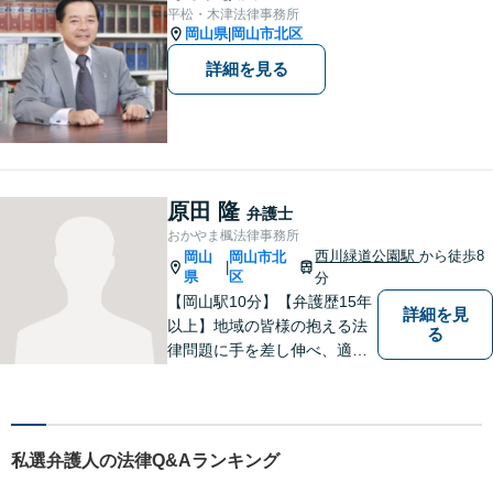
お気軽にご相談ください。
平松・木津法律事務所
岡山県
岡山市北区
|
詳細を見る
原田 隆
弁護士
おかやま楓法律事務所
西川緑道公園駅
から徒歩8
岡山
岡山市北
|
県
区
分
【岡山駅10分】【弁護歴15年
詳細を見
以上】地域の皆様の抱える法
る
律問題に手を差し伸べ、適切
な解決方法をご提案いたしま
す！小さなことでも、ぜひご
相談にいらしてください。よ
くお話をお伺いし、ご希望を
私選弁護人の法律Q&Aランキング
尊重しながら進めてまいりま