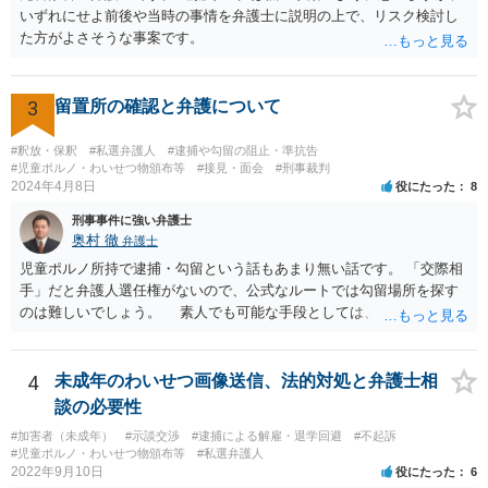
いずれにせよ前後や当時の事情を弁護士に説明の上で、リスク検討し
た方がよさそうな事案です。
3
留置所の確認と弁護について
#釈放・保釈
#私選弁護人
#逮捕や勾留の阻止・準抗告
#児童ポルノ・わいせつ物頒布等
#接見・面会
#刑事裁判
2024年4月8日
役にたった
8
刑事事件に強い弁護士
奥村 徹
弁護士
児童ポルノ所持で逮捕・勾留という話もあまり無い話です。 「交際相
手」だと弁護人選任権がないので、公式なルートでは勾留場所を探す
のは難しいでしょう。 素人でも可能な手段としては、「○○県内」と
いう限定があれば、全ての留置場・拘置所に被疑者宛の「居たら返事
してください」みたいな葉書を出してみて、宛先人不在で戻って来な
かった所に絞って問い合わせるという方法があります。
4
未成年のわいせつ画像送信、法的対処と弁護士相
談の必要性
#加害者（未成年）
#示談交渉
#逮捕による解雇・退学回避
#不起訴
#児童ポルノ・わいせつ物頒布等
#私選弁護人
2022年9月10日
役にたった
6