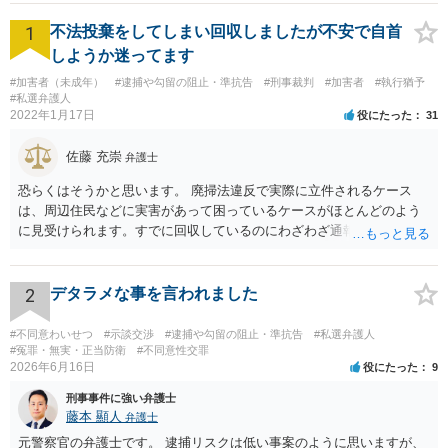
す。
1
不法投棄をしてしまい回収しましたが不安で自首
しようか迷ってます
#加害者（未成年）
#逮捕や勾留の阻止・準抗告
#刑事裁判
#加害者
#執行猶予
#私選弁護人
2022年1月17日
役にたった
31
佐藤 充崇
弁護士
恐らくはそうかと思います。 廃掃法違反で実際に立件されるケース
は、周辺住民などに実害があって困っているケースがほとんどのよう
に見受けられます。すでに回収しているのにわざわざ通報するのは考
えにくいです。 仮に管理者が通報したとしても、不送致または簡易送
致→審判不開始となる可能性は高いと思います。この場合は警察官か
ら注意されて終わりです。 一応、通常通り家裁送致され少年審判にな
2
デタラメな事を言われました
る可能性というのもそれなりにあります。廃掃法違反の不法投棄の罪
は条文だけ見ると重い罪なので。 ただ鑑別所に入れられることはまず
#不同意わいせつ
#示談交渉
#逮捕や勾留の阻止・準抗告
#私選弁護人
ないと思いますし、相談者の方の素行が悪いというわけでもなけれ
#冤罪・無実・正当防衛
#不同意性交罪
2026年6月16日
役にたった
9
ば、不処分で終わりになる可能性が高いと思います。少年院送致や逆
送は暴力団関係者でもないとまずないと思います。 ただどうしても心
刑事事件に強い弁護士
配というなら、弁護士に依頼して自首するという方法はあるかも知れ
藤本 顯人
弁護士
ません。反省していることが捜査機関や家裁に伝わりますので。
元警察官の弁護士です。 逮捕リスクは低い事案のように思いますが、