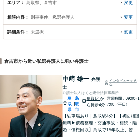
エリア
鳥取県、倉吉市
変更
相談内容
刑事事件、私選弁護人
変更
詳細条件
未選択
変更
倉吉市から近い私選弁護人に強い弁護士
中﨑 雄一
弁護
インタビューを見
る
士
弁護士法人はくと総合法律事務所
鳥
鳥
鳥取駅
か
営業時間：09:00~1
取
取
|
7:00（平日）
ら徒歩4分
県
市
【駐車場あり｜鳥取駅4分】【初回相談
無料▶︎債務整理・交通事故・相続・離
婚・債権回収】鳥取で15年以上、皆さ
まの法律相談を承っております。コミ