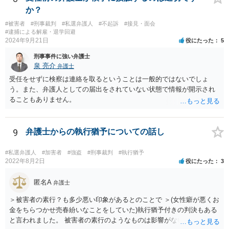
か？
#被害者
#刑事裁判
#私選弁護人
#不起訴
#接見・面会
#逮捕による解雇・退学回避
2024年9月21日
役にたった
5
刑事事件に強い弁護士
泉 亮介
弁護士
受任をせずに検察は連絡を取るということは一般的ではないでしょ
う。また、弁護人としての届出をされていない状態で情報が開示され
ることもありません。
9
弁護士からの執行猶予についての話し
#私選弁護人
#加害者
#強盗
#刑事裁判
#執行猶予
2022年8月2日
役にたった
3
匿名A
弁護士
＞被害者の素行？も多少悪い印象があるとのことで ＞(女性癖が悪くお
金をちらつかせ売春紛いなことをしていた)執行猶予付きの判決もある
と言われました。 被害者の素行のようなものは影響がないかと思いま