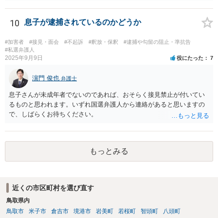
すが、「執行猶予付きの判決もある」と言われたのであれば、可能性
はあるのではないでしょうか。
10
息子が逮捕されているのかどうか
#加害者
#接見・面会
#不起訴
#釈放・保釈
#逮捕や勾留の阻止・準抗告
#私選弁護人
2025年9月9日
役にたった
7
濵門 俊也
弁護士
息子さんが未成年者でないのであれば、おそらく接見禁止が付いてい
るものと思われます。いずれ国選弁護人から連絡があると思いますの
で、しばらくお待ちください。
もっとみる
近くの市区町村を選び直す
鳥取県内
鳥取市
米子市
倉吉市
境港市
岩美町
若桜町
智頭町
八頭町