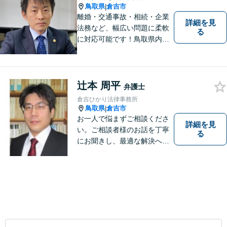
鳥取県
倉吉市
|
離婚・交通事故・相続・企業
詳細を見
法務など、幅広い問題に柔軟
る
に対応可能です！鳥取県内の
皆さまのお役に立てるよう尽
力いたします。「こんな相談
をしてもいいのか」と迷われ
ている方も、お気軽にご相談
辻本 周平
弁護士
ください！【駐車場有】
倉吉ひかり法律事務所
鳥取県
倉吉市
|
お一人で悩まずご相談くださ
詳細を見
い。ご相談者様のお話を丁寧
る
にお聞きし、最適な解決へと
導きます。