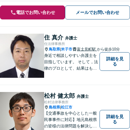
電話でお問い合わせ
メールでお問い合わせ
住 真介
弁護士
住法律事務所
鳥取県
米子市
富士見町駅
から徒歩10分
|
身近で相談しやすい弁護士を
詳細を見
目指しています。 そして，法
る
律のプロとして、結果はもち
ろん，解決に至る過程にこだ
わり，質の高いサービスを提
供します。 また，相談者様、
依頼者様の心を理解し，寄り
松村 健太郎
弁護士
添いながら問題い解決のサポ
松村法律事務所
ートを心がけています。
島根県
松江市
|
【交通事故を中心とした一般
詳細を見
民事事件に対応】地元島根県
る
の皆様の法律問題を解決し、