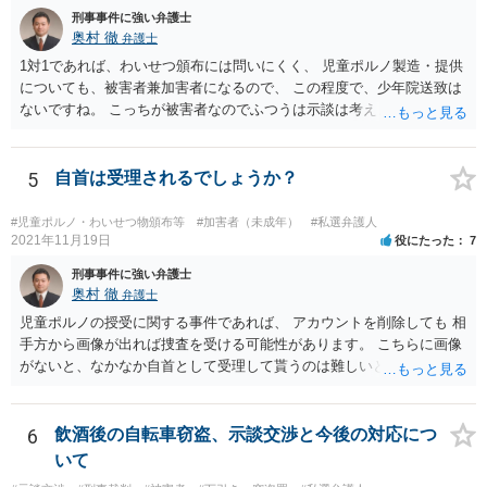
刑事事件に強い弁護士
奥村 徹
弁護士
1対1であれば、わいせつ頒布には問いにくく、 児童ポルノ製造・提供
についても、被害者兼加害者になるので、 この程度で、少年院送致は
ないですね。 こっちが被害者なのでふつうは示談は考えません。 少年
事件を扱う弁護士に相談してください。
5
自首は受理されるでしょうか？
#児童ポルノ・わいせつ物頒布等
#加害者（未成年）
#私選弁護人
2021年11月19日
役にたった
7
刑事事件に強い弁護士
奥村 徹
弁護士
児童ポルノの授受に関する事件であれば、 アカウントを削除しても 相
手方から画像が出れば捜査を受ける可能性があります。 こちらに画像
がないと、なかなか自首として受理して貰うのは難しいと思います
が、 スケッチで説明するなどして、事実関係を警察に相談しておく
と、相手方からの捜査が来たときに、逮捕の必要性が少なくなるとい
う効果が得られることがあって、実際に相手方からの捜査が及んだけ
6
飲酒後の自転車窃盗、示談交渉と今後の対応につ
れど、逮捕されなかった事例もあります。
いて