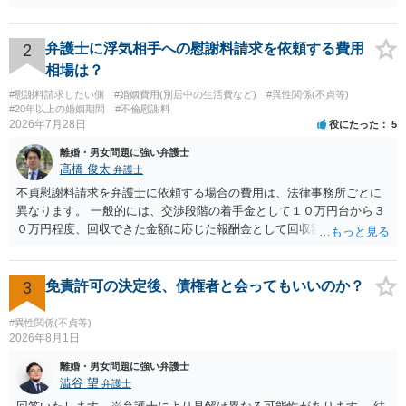
流れを見る限り、100万円は貸付金ではなく、手切れ金・和解金と評価
される可能性はあるのか ⇒LINEを含む１００万円の貸付に至るまでの
やり取り等の経緯、誓約書の内容等を踏まえて、関係を清算するため
2
弁護士に浮気相手への慰謝料請求を依頼する費用
の 金銭であったと評価される可能性はあると考えます。 ② 「今後一
相場は？
切関与しないなら100万円振り込む」というLINEや誓約書は、裁判上
#慰謝料請求したい側
#婚姻費用(別居中の生活費など)
#異性関係(不貞等)
どの程度証拠価値があるのか ⇒前後のやり取りや誓約書の具体的内容
#20年以上の婚姻期間
#不倫慰謝料
を見ない限り、具体的な判断はできませんが、一定の証拠価値はある
2026年7月28日
役にたった
5
と考えます。 ③ 借用書があっても、後から100万円を貸付扱いに変更
離婚・男女問題に強い弁護士
することは認められるのか。 ⇒おそらく１００万円は不当利得（受け
髙橋 俊太
弁護士
取る正当な権利がないのに利益を取得した）として返還請求されてい
るものかと推察しますので、 貸金返還ではないかと存じます。 ④ 私
不貞慰謝料請求を弁護士に依頼する場合の費用は、法律事務所ごとに
は現在、収入も不安定で貯金もなくリボ払い借金が既に約100万あり。
異なります。 一般的には、交渉段階の着手金として１０万円台から３
今年に再婚したが主人はお金に厳しい為、一括で220万円を支払う事は
０万円程度、回収できた金額に応じた報酬金として回収額の１０％か
困難 仮に裁判で敗訴した場合でも、分割払いになる可能性はあります
ら２０％程度が設定されていることがあります。訴訟に移行する場合
か。 ⇒判決となり敗訴してしまった場合は、強制執行により不動産等
には、追加着手金や日当、実費が発生することもあります。 もっと
の財産を差し押さえられ、そこから債権回収が図られることになりま
も、証拠が十分にあるか、相手方の住所・勤務先が分かるか、慰謝料
3
免責許可の決定後、債権者と会ってもいいのか？
すが、 和解であれば柔軟な解決が可能ですので、その場合は分割払
額、離婚の有無、交渉で終わるか訴訟まで見込むかによって、費用は
いにより支払うことも十分可能です。 ⑤ このような事情であれば、私
変わり得ます。依頼前に、交渉だけの場合、訴訟になった場合、回収
#異性関係(不貞等)
は120万円のみ和解交渉を続けるべきでしょうか。 ⇒ご相談者様の認
できなかった場合の費用を確認しておくとよいでしょう。 弁護士選び
2026年8月1日
識を前提にすれば、１００万円も含めて返済する必要はないと考えら
では、不貞慰謝料案件の経験が相応にあるか、費用体系が明確か、見
離婚・男女問題に強い弁護士
れるため、 120万円のみについて交渉を続けることがベターかと存じ
通しを過度に楽観的に言い過ぎないか、質問に具体的に答えてくれる
澁谷 望
弁護士
ます。
か、連絡方法（メール、電話、弁護士直接か事務局員を介するかな