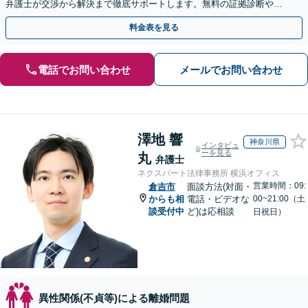
弁護士が交渉から解決まで徹底サポートします。無料の証拠診断や着
手金の返還保証もありますので安心してご相談ください。
料金表を見る
電話でお問い合わせ
メールでお問い合わせ
澤地 響
神奈川県
インタビュ
ーを見る
丸
弁護士
ネクスパート法律事務所 横浜オフィス
営業時間：09:
倉吉市
面談方法(対面・
からも相
電話・ビデオな
00~21:00（土
談受付中
ど)は応相談
日祝日）
異性関係(不貞等)による離婚問題