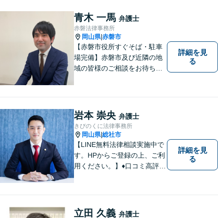
いりたいと思います。丁寧な
説明で適切かつ迅速な解決を
青木 一馬
弁護士
目指します。
赤磐法律事務所
岡山県
赤磐市
|
【赤磐市役所すぐそば・駐車
詳細を見
場完備】赤磐市及び近隣の地
る
域の皆様のご相談をお待ちし
ております。
岩本 崇央
弁護士
きびのくに法律事務所
岡山県
総社市
|
【LINE無料法律相談実施中で
詳細を見
す。HPからご登録の上、ご利
る
用ください。】♦口コミ高評価
多数有♦丁寧にお話をお伺いし
ます♦ご相談者・依頼者様の最
大の理解者として活動いたし
ます。【完全個室】【初回３
立田 久義
弁護士