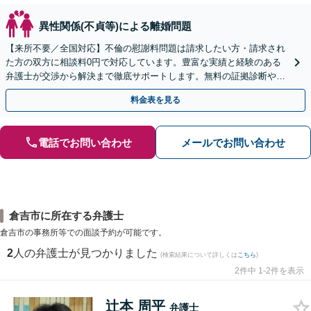
異性関係(不貞等)による離婚問題
【来所不要／全国対応】不倫の慰謝料問題は請求したい方・請求され
た方の双方に相談料0円で対応しています。豊富な実績と経験のある
弁護士が交渉から解決まで徹底サポートします。無料の証拠診断や着
手金の返還保証もありますので安心してご相談ください。
料金表を見る
電話でお問い合わせ
メールでお問い合わせ
倉吉市に所在する弁護士
倉吉市の事務所等での面談予約が可能です。
2
人の弁護士が見つかりました
(検索結果について詳しくは
こちら
)
2件中 1-2件を表示
辻本 周平
弁護士