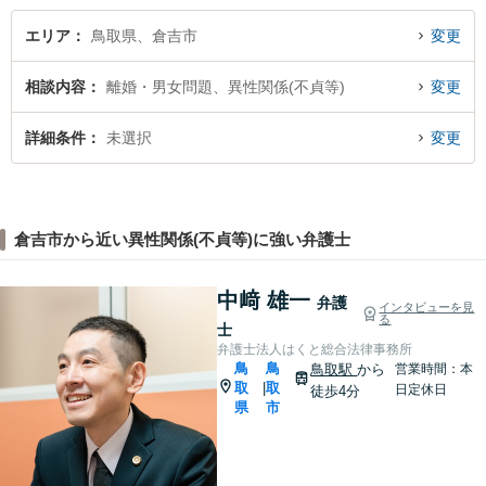
エリア
鳥取県、倉吉市
変更
相談内容
離婚・男女問題、異性関係(不貞等)
変更
詳細条件
未選択
変更
倉吉市から近い異性関係(不貞等)に強い弁護士
中﨑 雄一
弁護
インタビューを見
る
士
弁護士法人はくと総合法律事務所
鳥
鳥
鳥取駅
から
営業時間：本
取
取
|
日定休日
徒歩4分
県
市