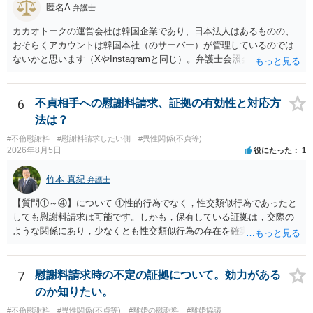
匿名A
弁護士
カカオトークの運営会社は韓国企業であり、日本法人はあるものの、
おそらくアカウントは韓国本社（のサーバー）が管理しているのでは
ないかと思います（XやInstagramと同じ）。弁護士会照会は日本法に
基づく制度であり、送付先は日本国内とするのが原則で、外国企業に
対する照会は基本的にできないと解されています（弁護士会によって
は例外的に認める扱いもありますが、かなり限定されているので一般
6
不貞相手への慰謝料請求、証拠の有効性と対応方
的ではないでしょう）。もし韓国本社がアカウント管理をしているな
法は？
ら、日本法人へ送っても「ウチでは管理していない」という回答にな
#不倫慰謝料
#慰謝料請求したい側
#異性関係(不貞等)
ります。 個人で直接他人のID情報の開示を求めても拒否されるでしょ
2026年8月5日
役にたった
1
う。
竹本 真紀
弁護士
【質問①～④】について ①性的行為でなく，性交類似行為であったと
しても慰謝料請求は可能です。しかも，保有している証拠は，交際の
ような関係にあり，少なくとも性交類似行為の存在を確実に証明でき
るものです（裏を返せば，証拠で認められる範囲でしか認めていない
ことを窺わせるものです。）。ですから，慰謝料請求を進めることで
よいと思います。 ただ．慰謝料額については，婚姻破綻に至っていな
7
慰謝料請求時の不定の証拠について。効力がある
いとして，この点を考慮されることになるかもしれません。 ②夫との
のか知りたい。
今後のことを考えて書いてもらうか否かを検討するのがよいと思いま
#不倫慰謝料
#異性関係(不貞等)
#離婚の慰謝料
#離婚協議