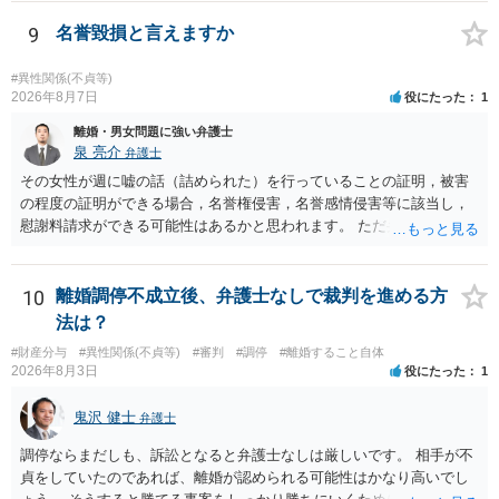
相手に弁護士がついているということであれば、依頼をするかしない
かは別として一度ご自身も個別に弁護士に相談をされたほうが良いで
9
名誉毀損と言えますか
しょう。
#異性関係(不貞等)
2026年8月7日
役にたった
1
離婚・男女問題に強い弁護士
泉 亮介
弁護士
その女性が週に嘘の話（詰められた）を行っていることの証明，被害
の程度の証明ができる場合，名誉権侵害，名誉感情侵害等に該当し，
慰謝料請求ができる可能性はあるかと思われます。 ただ弁護士費用を
考えると費用倒れとなるリスクも考えられるため，慎重にご検討され
た方が良いでしょう。
10
離婚調停不成立後、弁護士なしで裁判を進める方
法は？
#財産分与
#異性関係(不貞等)
#審判
#調停
#離婚すること自体
2026年8月3日
役にたった
1
鬼沢 健士
弁護士
調停ならまだしも、訴訟となると弁護士なしは厳しいです。 相手が不
貞をしていたのであれば、離婚が認められる可能性はかなり高いでし