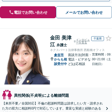
電話でお問い合わせ
メールでお問い合わせ
金田 美津
千葉県
インタビュ
ーを見る
江
弁護士
ネクスパート法律事務所 西船橋オフィス
営業時間：09:
倉吉市
面談方法(対面・
からも相
電話・ビデオな
00~21:00（土
談受付中
ど)は応相談
日祝日）
異性関係(不貞等)による離婚問題
【来所不要／全国対応】不倫の慰謝料問題は請求したい方・請求され
た方の双方に相談料0円で対応しています。豊富な実績と経験のある