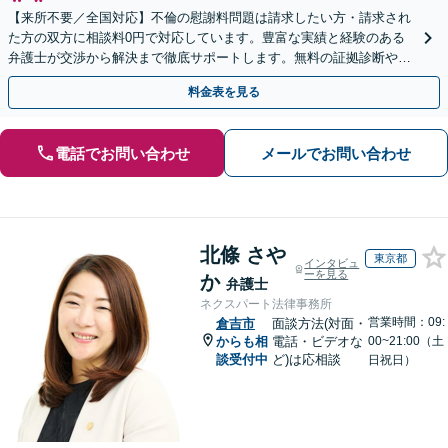
【来所不要／全国対応】不倫の慰謝料問題は請求したい方・請求され
た方の双方に相談料0円で対応しています。豊富な実績と経験のある
弁護士が交渉から解決まで徹底サポートします。無料の証拠診断や着
手金の返還保証もありますので安心してご相談ください。
料金表を見る
電話でお問い合わせ
メールでお問い合わせ
北條 さや
東京都
インタビュ
ーを見る
か
弁護士
ネクスパート法律事務所
営業時間：09:
倉吉市
面談方法(対面・
からも相
電話・ビデオな
00~21:00（土
談受付中
ど)は応相談
日祝日）