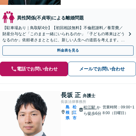
異性関係(不貞等)による離婚問題
【駐車場あり｜鳥取駅4分】【初回相談無料】不倫慰謝料／養育費／
財産分与など「このまま一緒にいられるのか」「子どもの将来はどう
なるのか」依頼者さまとともに、新しい人生への道筋を考えます。離
婚後の生活基盤の安定まで視野に入れたアドバイス。
料金表を見る
電話でお問い合わせ
メールでお問い合わせ
長坂 正
弁護士
長坂法律事務所
島
松
松江駅
か
営業時間：09:00~1
根
江
|
8:00（日曜日）
ら徒歩6分
県
市