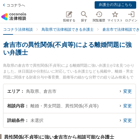
弁護士の方はこちら
ココナラへ
投稿する
探す
閲覧履歴
マイリスト
ログイン
ココナラ法律相談
鳥取県で法律相談できる弁護士
倉吉市で法律相談で
倉吉市の異性関係(不貞等)による離婚問題に強
い弁護士
鳥取県の倉吉市で異性関係(不貞等)による離婚問題に強い弁護士が2名見つかり
ました。休日面談や分割払いに対応している弁護士なども掲載中。離婚・男女
問題に関係する財産分与や養育費、親権等の細かな分野での絞り込み検索もで
き便利です。特に倉吉ひかり法律事務所の辻本 周平弁護士や倉吉うつぶき法律
事務所の濵田 卓志弁護士のプロフィール情報や弁護士費用、強みなどが注目さ
エリア
鳥取県、倉吉市
変更
れています。『倉吉市で土日や夜間に発生した異性関係(不貞等)による離婚問題
のトラブルを今すぐに弁護士に相談したい』『異性関係(不貞等)による離婚問題
相談内容
離婚・男女問題、異性関係(不貞等)
変更
のトラブル解決の実績豊富な近くの弁護士を検索したい』『初回相談無料で異
性関係(不貞等)による離婚問題を法律相談できる倉吉市内の弁護士に相談予約し
たい』などでお困りの相談者さんにおすすめです。
詳細条件
未選択
変更
異性関係(不貞等)に強い倉吉市から相談可能な弁護士