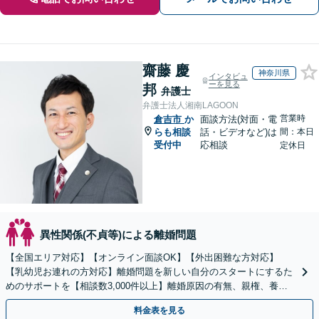
齋藤 慶
神奈川県
インタビュ
ーを見る
邦
弁護士
弁護士法人湘南LAGOON
営業時
倉吉市
か
面談方法(対面・電
らも相談
話・ビデオなど)は
間：本日
受付中
応相談
定休日
異性関係(不貞等)による離婚問題
【全国エリア対応】【オンライン面談OK】【外出困難な方対応】
【乳幼児お連れの方対応】離婚問題を新しい自分のスタートにするた
めのサポートを【相談数3,000件以上】離婚原因の有無、親権、養育
費、財産分与、慰謝料請求【夜間・休日相談可】
料金表を見る