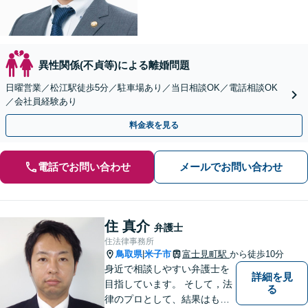
異性関係(不貞等)による離婚問題
日曜営業／松江駅徒歩5分／駐車場あり／当日相談OK／電話相談OK
／会社員経験あり
料金表を見る
電話でお問い合わせ
メールでお問い合わせ
住 真介
弁護士
住法律事務所
鳥取県
米子市
富士見町駅
から徒歩10分
|
身近で相談しやすい弁護士を
詳細を見
目指しています。 そして，法
る
律のプロとして、結果はもち