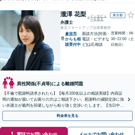
瀧澤 花梨
東京都
インタビュ
ーを見る
弁護士
東京スタートアップ法律事務所
営業時間：06:
倉吉市
面談方法(対面・
からも相
電話・ビデオな
30~22:00（土
談受付中
ど)は応相談
日祝日）
異性関係(不貞等)による離婚問題
【不倫で慰謝料請求されたら】【毎月100名以上の相談実績】内容証
明の通知が届いてお困りの方はご相談下さい。慰謝料の減額交渉に強
い弁護士が裁判を回避しながら粘り強く交渉いたします。【当日中の
相談可(予約制)】【全国対応】
料金表を見る
電話でお問い合わせ
メールでお問い合わせ