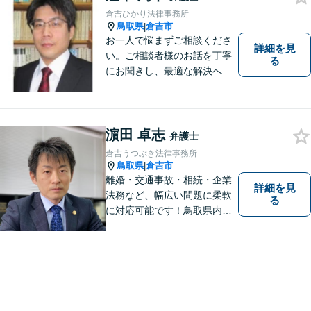
倉吉ひかり法律事務所
鳥取県
倉吉市
|
お一人で悩まずご相談くださ
詳細を見
い。ご相談者様のお話を丁寧
る
にお聞きし、最適な解決へと
導きます。
濵田 卓志
弁護士
倉吉うつぶき法律事務所
鳥取県
倉吉市
|
離婚・交通事故・相続・企業
詳細を見
法務など、幅広い問題に柔軟
る
に対応可能です！鳥取県内の
皆さまのお役に立てるよう尽
力いたします。「こんな相談
をしてもいいのか」と迷われ
ている方も、お気軽にご相談
ください！【駐車場有】