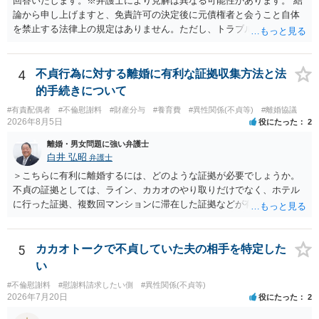
回答いたします。※弁護士により見解は異なる可能性があります。 結
ど）や対応スピードが合うかを確認するとよいと思います。いずれに
論から申し上げますと、免責許可の決定後に元債権者と会うこと自体
しましても、弁護士への相談・依頼にあたっては、証拠資料、夫と相
を禁止する法律上の規定はありません。ただし、トラブル防止の観点
手方の関係、相手方の氏名・住所等、夫婦関係への影響、離婚予定の
から慎重な対応が必要です。 今後の付き合い方で気をつけるべきポイ
有無など事実関係をよく整理して相談されることをお勧めいたしま
ントは以下の通りです。 ・金銭のやり取りや返済の約束は絶対にしな
す。
い（免責された借金を任意でも支払ってしまうとトラブルの元になり
4
不貞行為に対する離婚に有利な証拠収集方法と法
ます） ・過去のDVや過剰請求の経緯を踏まえ、相手の感情に流されな
的手続きについて
い ・予定通り毅然とした態度で距離を置く 法律上の制限はないもの
#有責配偶者
#不倫慰謝料
#財産分与
#養育費
#異性関係(不貞等)
#離婚協議
の、ご自身の生活と精神的な安定を守るためにも、お互いに距離を置
2026年8月5日
役にたった
2
くというご判断は非常に賢明かと思います。
離婚・男女問題に強い弁護士
白井 弘昭
弁護士
＞こちらに有利に離婚するには、どのような証拠が必要でしょうか。
不貞の証拠としては、ライン、カカオのやり取りだけでなく、ホテル
に行った証拠、複数回マンションに滞在した証拠などが有効です。 不
貞の証拠があれば、離婚をさらに有利に進める（離婚したい時期に離
婚する、慰謝料をとるなど）ことができると思われます。 ただし、不
貞発覚後、長期間同居を続けると、不貞を許したとの評価につながる
5
カカオトークで不貞していた夫の相手を特定した
場合がありますので、ご注意ください。 以上、ご参考まで。
い
#不倫慰謝料
#慰謝料請求したい側
#異性関係(不貞等)
2026年7月20日
役にたった
2