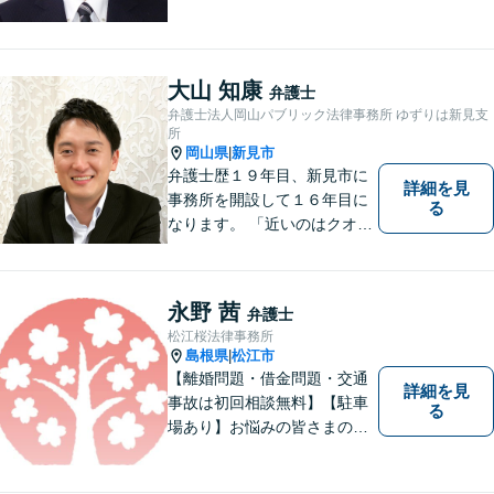
ろん，解決に至る過程にこだ
わり，質の高いサービスを提
供します。 また，相談者様、
依頼者様の心を理解し，寄り
大山 知康
弁護士
添いながら問題い解決のサポ
弁護士法人岡山パブリック法律事務所 ゆずりは新見支
ートを心がけています。
所
岡山県
新見市
|
弁護士歴１９年目、新見市に
詳細を見
事務所を開設して１６年目に
る
なります。 「近いのはクオリ
ティ」をモットーに、地元の
皆さまに距離的にも精神的に
も「近い」法律事務所となれ
永野 茜
弁護士
るよう職員一同頑張っていま
松江桜法律事務所
す。 お気軽にお問い合わせく
島根県
松江市
|
ださい。
【離婚問題・借金問題・交通
詳細を見
事故は初回相談無料】【駐車
る
場あり】お悩みの皆さまの気
持ちに寄り添って、一緒に解
決していけるように努めてま