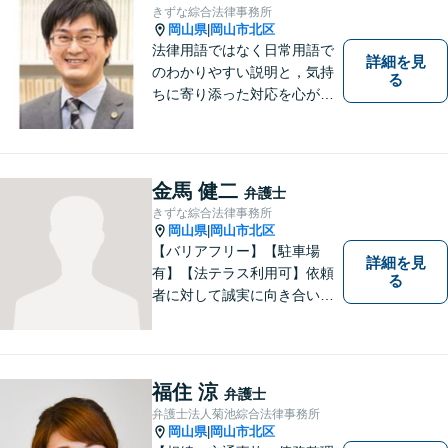
０分無料面談】
きずな綜合法律事務所
岡山県
岡山市北区
|
法律用語ではなく日常用語で
詳細を見
のわかりやすい説明と，気持
る
ちに寄り添った対応を心がけ
ています。
金馬 健二
弁護士
きずな綜合法律事務所
岡山県
岡山市北区
|
【バリアフリー】【駐車場
詳細を見
有】【法テラス利用可】依頼
る
者に対して誠実に向き合い、
寄り添うことを心がけており
ます。 どんなときでもすぐに
案件に取り掛かることができ
るように準備していますので
福住 涼
弁護士
お気軽にご相談ください。
弁護士法人菊池綜合法律事務所
岡山県
岡山市北区
|