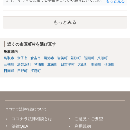
ょう。 そうすると勝てる事案をしっかり勝ちにいくためにも弁護士委
任を強くおすすめします。
もっとみる
近くの市区町村を選び直す
鳥取県内
鳥取市
米子市
倉吉市
境港市
岩美町
若桜町
智頭町
八頭町
三朝町
湯梨浜町
琴浦町
北栄町
日吉津村
大山町
南部町
伯耆町
日南町
日野町
江府町
ココナラ法律相談について
ココナラ法律相談とは
ご意見・ご要望
法律Q&A
利用規約