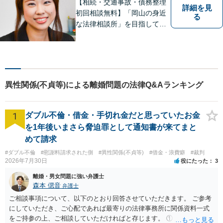
【相続・交通事故・債務整理
詳細を見
初回相談無料】「岡山の身近
る
な法律相談所」を目指してい
ます。お悩みやご不安を抱え
た方のお力になれるよう全力
でサポートしていきます。ど
んなささいなことでも構いま
せん。お気軽にご相談くださ
異性関係(不貞等)による離婚問題の法律Q&Aランキング
い。【土曜日も受付可能】
【専用駐車場あり】
1
ダブル不倫・借金・手切れ金だと思っていたお金
を1年後いまさら脅迫罪として通知書が来てまと
めて請求
#ダブル不倫
#慰謝料請求された側
#異性関係(不貞等)
#借金・浪費癖
#裁判
2026年7月30日
役にたった
3
離婚・男女問題に強い弁護士
森本 偲音
弁護士
ご相談事項について、以下のとおり回答させていただきます。 ご参考
にしていただき、ご心配であれば最寄りの法律事務所に関係資料一式
をご持参の上、ご相談していただければと存じます。 ① このLINEの