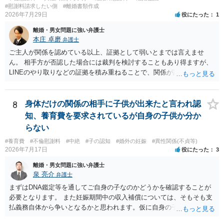
す。今ある証拠以上のことを証明（証明力を強めることも含む）でき
#慰謝料請求したい側
#離婚書類作成
るのであれば，前向きに検討を進めるという考え方でもよいでしょ
2026年7月29日
役にたった
1
う。慰謝料請求としては証拠として使えることが前提であり，その価
離婚・男女問題に強い弁護士
値と夫との関係との均衡のように思います。 ③行政書士に委任をして
本庄 卓磨
弁護士
いるのであれば，どのような内容の委任なのか不明ですが，その行政
書士との協議になると思います。請求するか，訴訟にするか，その点
ご主人が関係を認めている以上、証拠として弱いとまでは言えませ
の見極めや，相手方は性交類似行為は認めているのか，それさえも否
ん。 相手方が否認した場合には裁判を検討することもあり得ますが、
定しているのかによって，考え方・進め方は変わってくると思いま
LINEのやり取りなどの証拠を積み重ねることで、関係が認定される余
す。 ④性交類似行為を認めているにもかかわらず支払を拒否するので
地は十分にあります。 ただし、手元の証拠でどこまで認定できるかは
あれば，本人（行政書士でも同じだと思います。）への対応ではあま
個別の事情によりますので、お早めに弁護士に相談されることをおす
り変わらないように思います。減額で折り合えるなら本人様の交渉で
すめします。
8
身体だけの関係の相手に子供が出来たと言われ認
もよいように思いますが，ゼロかどうかの観点であれば，訴訟に進む
知、養育費を要求されているが自身の子供か分か
しかなくなるようにも思います。そうしますと，お近くの弁護士に相
らない
談して進めることを検討した方がよいようにも思います。
#養育費
#不倫慰謝料
#中絶
#子の認知
#婚外の妊娠
#異性関係(不貞等)
2026年7月17日
役にたった
3
離婚・男女問題に強い弁護士
泉 亮介
弁護士
まずはDNA鑑定等を通してご自身の子なのかどうかを確認することが
必要となります。 また妊娠期間中の収入補償については、そもそも支
払義務自体から争いとなるかと思われます。仮に自身の子であったと
して、そのことから当然に補償義務が発生するものではありません。