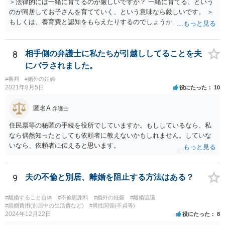
＞法律的には一緒に育てるのが厳しいですか？ 一緒に育てる、という
のが同居してお子さんを育てていく、という意味なら厳しいです。 ＞
もしくは、養育費と認知をもらえたりするのでしょうか、 相手が認知
を拒む場合、調停や裁判などの手続きで認知を求める必要がありま
す。 また、認知されたことを前提に、父親として子を養う義務があり
ますので、 養育費を請求できます。 ただ、極端な話相手に収入がなか
8
相手側の弁護士に私たちが引越ししてることを夫
ったり、行方不明だったりすると、実際上の回収が難しい可能性はあ
にバラされました。
ります。
#審判
#婚外の妊娠
2021年8月5日
役にたった
10
匿名A
弁護士
住民票等の秘匿の手続を役所でしていますか。もししているなら、私
なら偶然知ったとしても依頼者に教えないかもしれません。していな
いなら、依頼者に伝えると思います。
9
夫の不倫と別居、離婚を阻止する方法はある？
#離婚すること自体
#不倫慰謝料
#婚外の妊娠
#離婚協議
#婚姻費用(別居中の生活費など)
#異性関係(不貞等)
2024年12月22日
役にたった
8