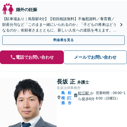
婚外の妊娠
【駐車場あり｜鳥取駅4分】【初回相談無料】不倫慰謝料／養育費／
財産分与など「このまま一緒にいられるのか」「子どもの将来はどう
なるのか」依頼者さまとともに、新しい人生への道筋を考えます。離
婚後の生活基盤の安定まで視野に入れたアドバイス。
料金表を見る
電話でお問い合わせ
メールでお問い合わせ
長坂 正
弁護士
長坂法律事務所
島
松
松江駅
か
営業時間：09:00~1
根
江
|
8:00（日曜日）
ら徒歩6分
県
市