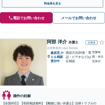
手金の返還保証もありますので安心してご相談ください。
料金表を見る
電話でお問い合わせ
メールでお問い合わせ
阿部 洋介
弁護士
北海道
法律事務所Legal Barista
営業時
倉吉市
か
面談方法(対面・電
らも相談
話・ビデオなど)は
間：本日
受付中
応相談
定休日
婚外の妊娠
【全国対応】【初回相談無料】【離婚に強い弁護士】法律トラブルの