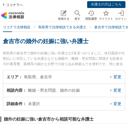
弁護士の方はこちら
ココナラへ
投稿する
探す
閲覧履歴
マイリスト
ログイン
ココナラ法律相談
鳥取県で法律相談できる弁護士
倉吉市で法律相談で
倉吉市の婚外の妊娠に強い弁護士
鳥取県の倉吉市で婚外の妊娠に強い弁護士が2名見つかりました。休日面談や分
割払いに対応している弁護士なども掲載中。離婚・男女問題に関係する財産分
与や養育費、親権等の細かな分野での絞り込み検索もでき便利です。特に倉吉
ひかり法律事務所の辻本 周平弁護士や倉吉うつぶき法律事務所の濵田 卓志弁護
士のプロフィール情報や弁護士費用、強みなどが注目されています。『倉吉市
エリア
鳥取県、倉吉市
変更
で土日や夜間に発生した婚外の妊娠のトラブルを今すぐに弁護士に相談した
い』『婚外の妊娠のトラブル解決の実績豊富な近くの弁護士を検索したい』
相談内容
離婚・男女問題、婚外の妊娠
変更
『初回相談無料で婚外の妊娠を法律相談できる倉吉市内の弁護士に相談予約し
たい』などでお困りの相談者さんにおすすめです。
詳細条件
未選択
変更
婚外の妊娠に強い倉吉市から相談可能な弁護士