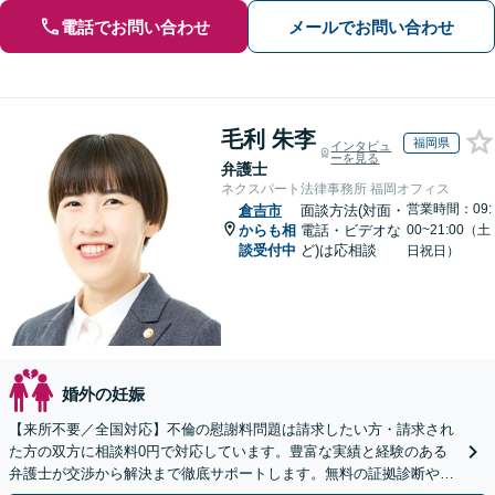
電話でお問い合わせ
メールでお問い合わせ
毛利 朱李
福岡県
インタビュ
ーを見る
弁護士
ネクスパート法律事務所 福岡オフィス
営業時間：09:
倉吉市
面談方法(対面・
からも相
電話・ビデオな
00~21:00（土
談受付中
ど)は応相談
日祝日）
婚外の妊娠
【来所不要／全国対応】不倫の慰謝料問題は請求したい方・請求され
た方の双方に相談料0円で対応しています。豊富な実績と経験のある
弁護士が交渉から解決まで徹底サポートします。無料の証拠診断や着