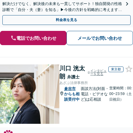
解決だけでなく、解決後の未来も一貫してサポート！独自開発の性格
診断で「自分・夫（妻）を知る」▶︎今後の方針を戦略的に考えます！
【休日夜間／オンライン相談OK】
料金表を見る
電話でお問い合わせ
メールでお問い合わせ
川口 洸太
東京都
インタビュ
ーを見る
朗
弁護士
あざぶ法律事務所
営業時間：00:
倉吉市
面談方法(対面・
からも相
電話・ビデオな
00~23:59（土
談受付中
ど)は応相談
日祝日）