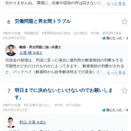
分かりませんね。 職場に、妊娠や認知の件は話さないほうがよいと思
います。 それとも弁護士を通すべきなのでしょうか？ 相談者で対応が
難しいと思われれば、弁護士に入ってもらうことも検討されてくださ
い。 一度、お近くの弁護士に相談されてみてもよいと思います。
6
労働問題と男女間トラブル
#婚外の妊娠
#退職勧奨
#退職理由(自己都合・会社都合)
#労働・雇用契約違反
2024年3月5日
役にたった
1
離婚・男女問題に強い弁護士
土屋 峻
弁護士
示談金の相場は、判決に至った場合に裁判所が解雇無効の判断をする
可能性がどれだけのものかによってきます。 解雇無効の判断がされる
と、バックペイ（解雇時から紛争解決時までの賃金）が認められるの
で、解雇無効の判断をする可能性が高ければバックペイ＋解決金が基
準となります。解決金の基準は、半年から１年程度の賃金相当額くら
いだと思います。 この件は、弁護士に具体的な内容について、ご相談
7
明日までに決めないといけないのでお願いしま
された方がよい事案だと考えます。
す。
#婚外の妊娠
#生活費を渡さない
#中絶
#子の認知
2022年3月11日
役にたった
6
村山 大基
弁護士