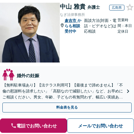
中山 雅貴
弁護士
広島県
なぎ法律事務所
営業時
倉吉市
か
面談方法(対面・電
らも相談
話・ビデオなど)は
間：本日
受付中
応相談
定休日
婚外の妊娠
【無料駐車場あり】【法テラス利用可】【最後まで諦めません】「不
倫の慰謝料を請求したい」「高額なので減額したい」など、お早めに
ご相談ください。男女、年齢、子どもの有無問わず、幅広い実績あ
り。当日相談も可能な限り対応【子連れ相談可】【秘密厳守】
料金表を見る
電話でお問い合わせ
メールでお問い合わせ