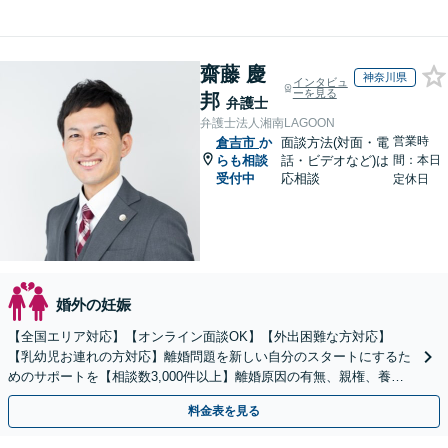
齋藤 慶
神奈川県
インタビュ
ーを見る
邦
弁護士
弁護士法人湘南LAGOON
営業時
倉吉市
か
面談方法(対面・電
らも相談
話・ビデオなど)は
間：本日
受付中
応相談
定休日
婚外の妊娠
【全国エリア対応】【オンライン面談OK】【外出困難な方対応】
【乳幼児お連れの方対応】離婚問題を新しい自分のスタートにするた
めのサポートを【相談数3,000件以上】離婚原因の有無、親権、養育
費、財産分与、慰謝料請求【夜間・休日相談可】
料金表を見る