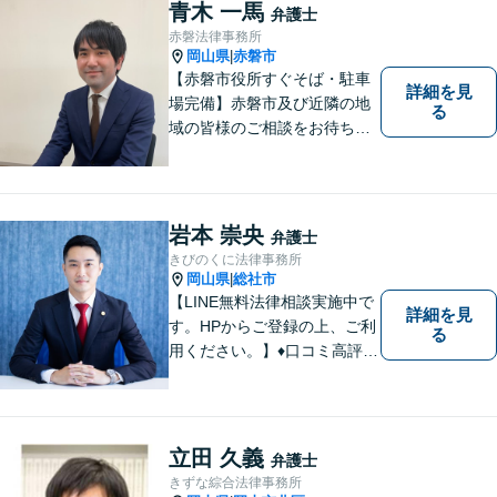
説明で適切かつ迅速な解決を
青木 一馬
弁護士
目指します。
赤磐法律事務所
岡山県
赤磐市
|
【赤磐市役所すぐそば・駐車
詳細を見
場完備】赤磐市及び近隣の地
る
域の皆様のご相談をお待ちし
ております。
岩本 崇央
弁護士
きびのくに法律事務所
岡山県
総社市
|
【LINE無料法律相談実施中で
詳細を見
す。HPからご登録の上、ご利
る
用ください。】♦口コミ高評価
多数有♦丁寧にお話をお伺いし
ます♦ご相談者・依頼者様の最
大の理解者として活動いたし
ます。【完全個室】【初回３
立田 久義
弁護士
０分無料面談】
きずな綜合法律事務所