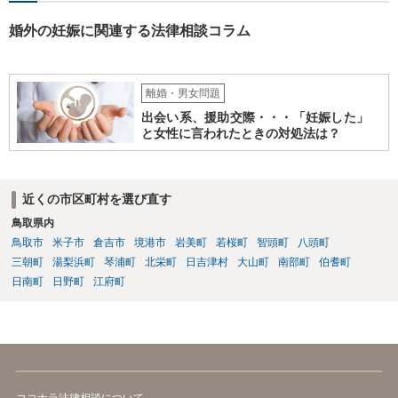
婚外の妊娠に関連する法律相談コラム
離婚・男女問題
出会い系、援助交際・・・「妊娠した」
と女性に言われたときの対処法は？
近くの市区町村を選び直す
鳥取県内
鳥取市
米子市
倉吉市
境港市
岩美町
若桜町
智頭町
八頭町
三朝町
湯梨浜町
琴浦町
北栄町
日吉津村
大山町
南部町
伯耆町
日南町
日野町
江府町