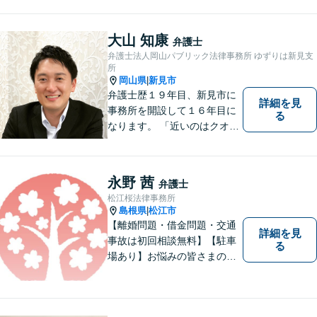
わり，質の高いサービスを提
供します。 また，相談者様、
依頼者様の心を理解し，寄り
大山 知康
弁護士
添いながら問題い解決のサポ
弁護士法人岡山パブリック法律事務所 ゆずりは新見支
ートを心がけています。
所
岡山県
新見市
|
弁護士歴１９年目、新見市に
詳細を見
事務所を開設して１６年目に
る
なります。 「近いのはクオリ
ティ」をモットーに、地元の
皆さまに距離的にも精神的に
も「近い」法律事務所となれ
永野 茜
弁護士
るよう職員一同頑張っていま
松江桜法律事務所
す。 お気軽にお問い合わせく
島根県
松江市
|
ださい。
【離婚問題・借金問題・交通
詳細を見
事故は初回相談無料】【駐車
る
場あり】お悩みの皆さまの気
持ちに寄り添って、一緒に解
決していけるように努めてま
いりたいと思います。丁寧な