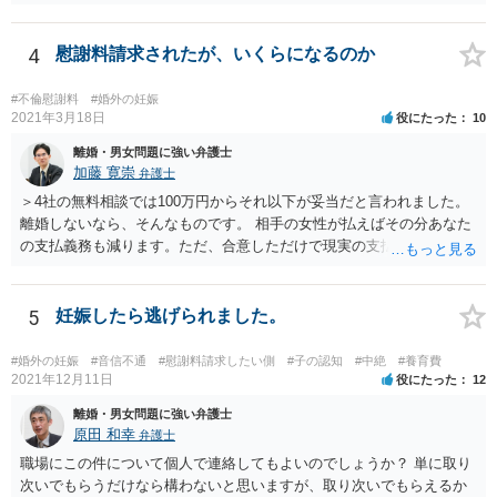
相手がきちんと対応しないのであれば弁護士にご相談されることをお
勧めします。
4
慰謝料請求されたが、いくらになるのか
#不倫慰謝料
#婚外の妊娠
2021年3月18日
役にたった
10
離婚・男女問題に強い弁護士
加藤 寛崇
弁護士
＞4社の無料相談では100万円からそれ以下が妥当だと言われました。
離婚しないなら、そんなものです。 相手の女性が払えばその分あなた
の支払義務も減ります。ただ、合意しただけで現実の支払がないなら
減りません。
5
妊娠したら逃げられました。
#婚外の妊娠
#音信不通
#慰謝料請求したい側
#子の認知
#中絶
#養育費
2021年12月11日
役にたった
12
離婚・男女問題に強い弁護士
原田 和幸
弁護士
職場にこの件について個人で連絡してもよいのでしょうか？ 単に取り
次いでもらうだけなら構わないと思いますが、取り次いでもらえるか