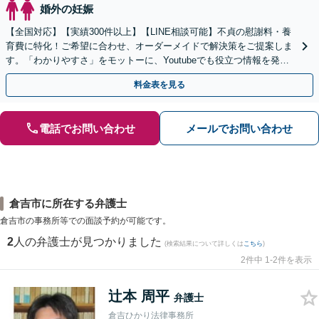
婚外の妊娠
【全国対応】【実績300件以上】【LINE相談可能】不貞の慰謝料・養
育費に特化！ご希望に合わせ、オーダーメイドで解決策をご提案しま
す。「わかりやすさ」をモットーに、Youtubeでも役立つ情報を発信
中【初回相談無料】【土日対応可】
料金表を見る
電話でお問い合わせ
メールでお問い合わせ
倉吉市に所在する弁護士
倉吉市の事務所等での面談予約が可能です。
2
人の弁護士が見つかりました
(検索結果について詳しくは
こちら
)
2件中 1-2件を表示
辻本 周平
弁護士
倉吉ひかり法律事務所