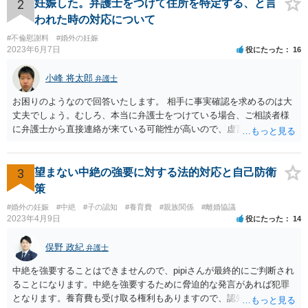
2
妊娠した。弁護士をつけて住所を特定する、と言
われた時の対応について
#不倫慰謝料
#婚外の妊娠
2023年6月7日
役にたった
16
小峰 将太郎
弁護士
お困りのようなので回答いたします。 相手に事実確認を求めるのは大
丈夫でしょう。むしろ、本当に弁護士をつけている場合、ご相談者様
に弁護士から直接連絡が来ている可能性が高いので、虚言の可能性も
確かにあります。 弁護士は身分や素性を非公開する意味はないので、
相手にそのことを聞くことに問題はありません。 逆に本当に弁護士を
つけているような場合はこちらも、弁護士に相談した方がよいかと考
3
望まない中絶の強要に対する法的対応と自己防衛
えます。 ご参考になれば幸いです。
策
#婚外の妊娠
#中絶
#子の認知
#養育費
#親族関係
#離婚協議
2023年4月9日
役にたった
14
俣野 政紀
弁護士
中絶を強要することはできませんので、pipiさんが最終的にご判断され
ることになります。中絶を強要するために脅迫的な発言があれば犯罪
となります。養育費も受け取る権利もありますので、認知等につきお