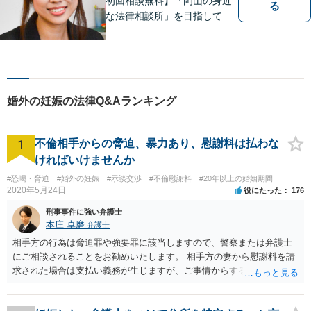
初回相談無料】「岡山の身近
る
な法律相談所」を目指してい
ます。お悩みやご不安を抱え
た方のお力になれるよう全力
でサポートしていきます。ど
んなささいなことでも構いま
せん。お気軽にご相談くださ
婚外の妊娠の法律Q&Aランキング
い。【土曜日も受付可能】
【専用駐車場あり】
1
不倫相手からの脅迫、暴力あり、慰謝料は払わな
ければいけませんか
#恐喝・脅迫
#婚外の妊娠
#示談交渉
#不倫慰謝料
#20年以上の婚姻期間
2020年5月24日
役にたった
176
刑事事件に強い弁護士
本庄 卓磨
弁護士
相手方の行為は脅迫罪や強要罪に該当しますので、警察または弁護士
にご相談されることをお勧めいたします。 相手方の妻から慰謝料を請
求された場合は支払い義務が生じますが、ご事情からすると減額交渉
をする余地は十分にありそうです。