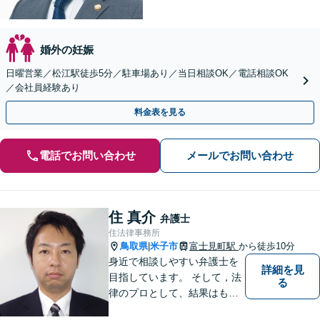
婚外の妊娠
日曜営業／松江駅徒歩5分／駐車場あり／当日相談OK／電話相談OK
／会社員経験あり
料金表を見る
電話でお問い合わせ
メールでお問い合わせ
住 真介
弁護士
住法律事務所
鳥取県
米子市
富士見町駅
から徒歩10分
|
身近で相談しやすい弁護士を
詳細を見
目指しています。 そして，法
る
律のプロとして、結果はもち
ろん，解決に至る過程にこだ