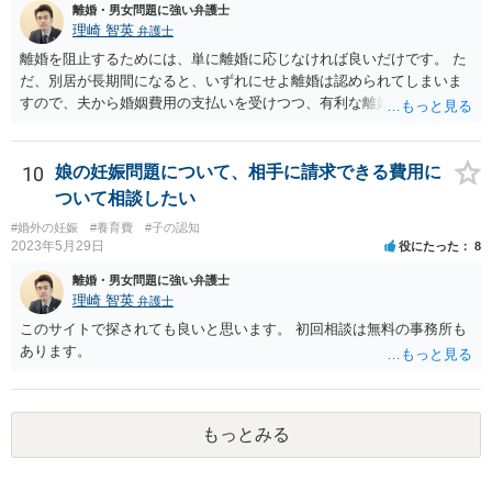
離婚・男女問題に強い弁護士
理崎 智英
弁護士
離婚を阻止するためには、単に離婚に応じなければ良いだけです。 た
だ、別居が長期間になると、いずれにせよ離婚は認められてしまいま
すので、夫から婚姻費用の支払いを受けつつ、有利な離婚条件での離
婚を目指すというのが現実的な方策かと考えます。
10
娘の妊娠問題について、相手に請求できる費用に
ついて相談したい
#婚外の妊娠
#養育費
#子の認知
2023年5月29日
役にたった
8
離婚・男女問題に強い弁護士
理崎 智英
弁護士
このサイトで探されても良いと思います。 初回相談は無料の事務所も
あります。
もっとみる