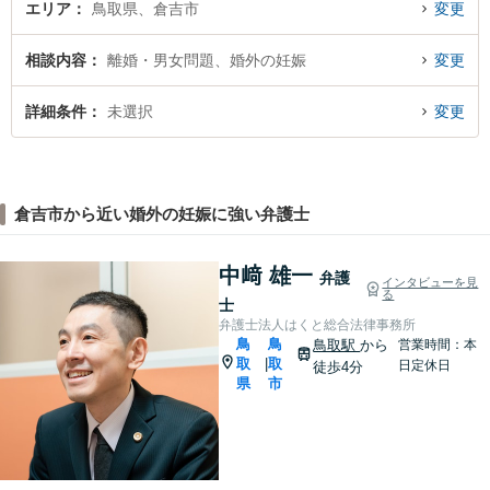
エリア
鳥取県、倉吉市
変更
相談内容
離婚・男女問題、婚外の妊娠
変更
詳細条件
未選択
変更
倉吉市から近い婚外の妊娠に強い弁護士
中﨑 雄一
弁護
インタビューを見
る
士
弁護士法人はくと総合法律事務所
鳥
鳥
鳥取駅
から
営業時間：本
取
取
|
日定休日
徒歩4分
県
市