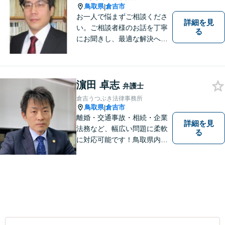
鳥取県
倉吉市
|
お一人で悩まずご相談くださ
詳細を見
い。ご相談者様のお話を丁寧
る
にお聞きし、最適な解決へと
導きます。
濵田 卓志
弁護士
倉吉うつぶき法律事務所
鳥取県
倉吉市
|
離婚・交通事故・相続・企業
詳細を見
法務など、幅広い問題に柔軟
る
に対応可能です！鳥取県内の
皆さまのお役に立てるよう尽
力いたします。「こんな相談
をしてもいいのか」と迷われ
ている方も、お気軽にご相談
ください！【駐車場有】