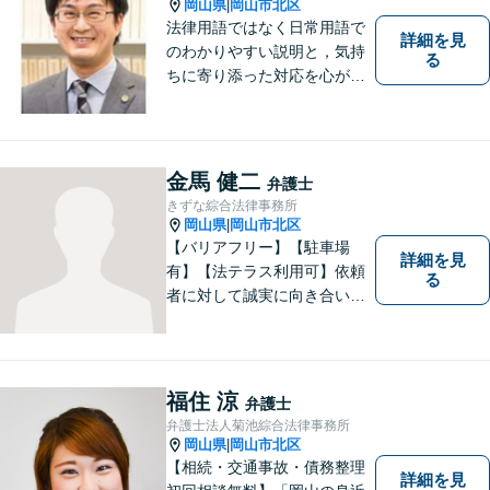
岡山県
岡山市北区
|
法律用語ではなく日常用語で
詳細を見
のわかりやすい説明と，気持
る
ちに寄り添った対応を心がけ
ています。
金馬 健二
弁護士
きずな綜合法律事務所
岡山県
岡山市北区
|
【バリアフリー】【駐車場
詳細を見
有】【法テラス利用可】依頼
る
者に対して誠実に向き合い、
寄り添うことを心がけており
ます。 どんなときでもすぐに
案件に取り掛かることができ
るように準備していますので
福住 涼
弁護士
お気軽にご相談ください。
弁護士法人菊池綜合法律事務所
岡山県
岡山市北区
|
【相続・交通事故・債務整理
詳細を見