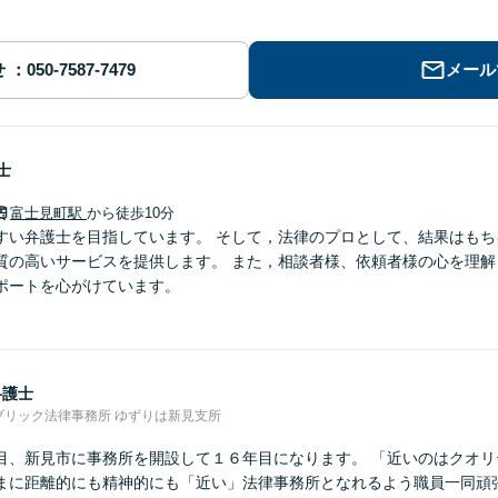
せ
メール
士
富士見町駅
から徒歩10分
すい弁護士を目指しています。 そして，法律のプロとして、結果はもち
質の高いサービスを提供します。 また，相談者様、依頼者様の心を理解
ポートを心がけています。
弁護士
ブリック法律事務所 ゆずりは新見支所
目、新見市に事務所を開設して１６年目になります。 「近いのはクオリ
まに距離的にも精神的にも「近い」法律事務所となれるよう職員一同頑張