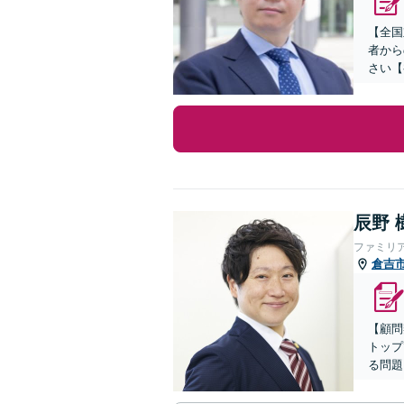
【全国
者から
さい【
辰野 
ファミリ
倉吉
【顧問
トップ
る問題