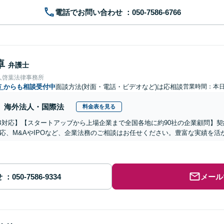
電話でお問い合わせ
卓
弁護士
人啓葉法律事務所
市
からも相談受付中
面談方法(対面・電話・ビデオなど)は応相談
営業時間：本
海外法人・国際法
料金表を見る
B対応】【スタートアップから上場企業まで全国各地に約90社の企業顧問】
応、M&AやIPOなど、企業法務のご相談はお任せください。豊富な実績を
せ
メール