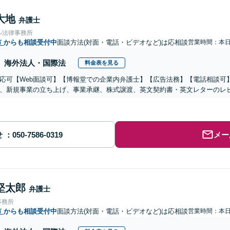
大地
弁護士
ル法律事務所
市
からも相談受付中
面談方法(対面・電話・ビデオなど)は応相談
営業時間：本
海外法人・国際法
料金表を見る
応可【Web面談可】【博報堂での企業内弁護士】【広告法務】【電話相談可】Yo
、新規事業の立ち上げ、事業承継、株式譲渡、英文契約書・英文レターのレ
せ
メー
堅太郎
弁護士
事務所
市
からも相談受付中
面談方法(対面・電話・ビデオなど)は応相談
営業時間：本