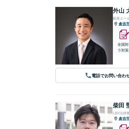
外山 
銀座エー
倉吉
全国対
ラ対策
電話でお問い合わ
柴田 
LBX法律
倉吉