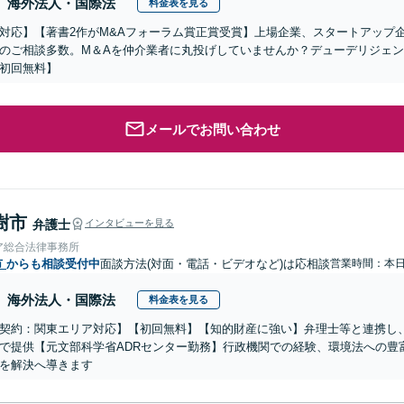
海外法人・国際法
料金表を見る
対応】【著書2作がM&Aフォーラム賞正賞受賞】上場企業、スタートアップ
のご相談多数。M＆Aを仲介業者に丸投げしていませんか？デューデリジェ
初回無料】
メールでお問い合わせ
樹市
弁護士
インタビューを見る
ア総合法律事務所
市
からも相談受付中
面談方法(対面・電話・ビデオなど)は応相談
営業時間：本
海外法人・国際法
料金表を見る
契約：関東エリア対応】【初回無料】【知的財産に強い】弁理士等と連携し
で提供【元文部科学省ADRセンター勤務】行政機関での経験、環境法への豊
を解決へ導きます