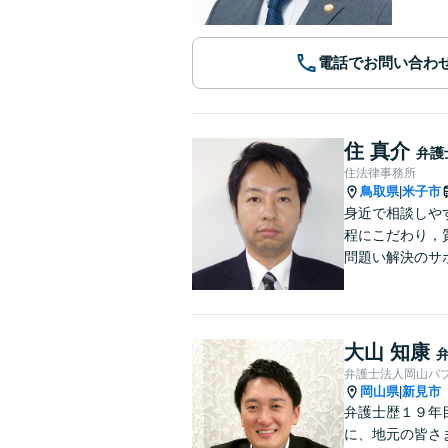
電話でお問い合わ
住 真介
弁護
住法律事務所
鳥取県
米子市
|
身近で相談しや
程にこだわり，
問題い解決のサ
大山 知康
弁護士法人岡山パ
岡山県
新見市
|
弁護士歴１９年
に、地元の皆さ