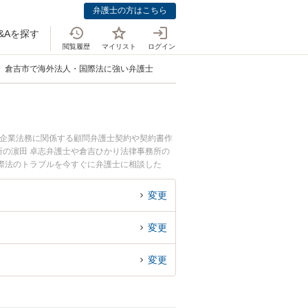
弁護士の方はこちら
&Aを探す
閲覧履歴
マイリスト
ログイン
倉吉市で海外法人・国際法に強い弁護士
。企業法務に関係する顧問弁護士契約や契約書作
の濵田 卓志弁護士や倉吉ひかり法律事務所の
際法のトラブルを今すぐに弁護士に相談した
できる倉吉市内の弁護士に相談予約したい』など
変更
変更
変更