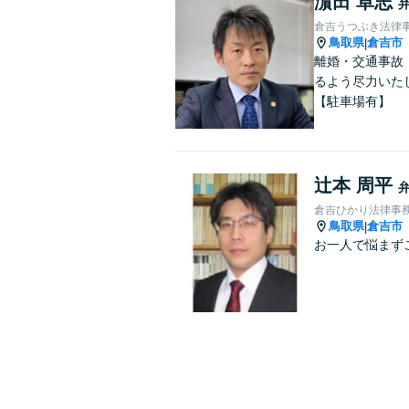
濵田 卓志
倉吉うつぶき法律
鳥取県
倉吉市
|
離婚・交通事故
るよう尽力いた
【駐車場有】
辻本 周平
倉吉ひかり法律事
鳥取県
倉吉市
|
お一人で悩まず