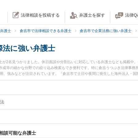
法律相談を投稿する
弁護士を探す
法律Q
弁護士
倉吉市で法律相談できる弁護士
倉吉市で企業法務に強い弁護士
際法に強い弁護士
士が2名見つかりました。休日面談や分割払いに対応している弁護士なども掲載中
作成等の細かな分野での絞り込み検索もでき便利です。特に倉吉うつぶき法律事務所
費用、強みなどが注目されています。『倉吉市で土日や夜間に発生した海外法人・国
豊富な近くの弁護士を検索したい』『初回相談無料で海外法人・国際法を法律相談
法
相談可能な弁護士