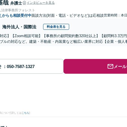
基哉
弁護士
インタビューを見る
人法律事務所フォレスト
市
からも相談受付中
面談方法(対面・電話・ビデオなど)は応相談
営業時間：本
海外法人・国際法
料金表を見る
対応】【Zoom相談可能】【事務所の顧問契約数320社以上】【顧問料3.3
ブルの対応など。建築・不動産・内装業など幅広い業界に対応【企業・個人
せ
メール
果について詳しくは
こちら
)