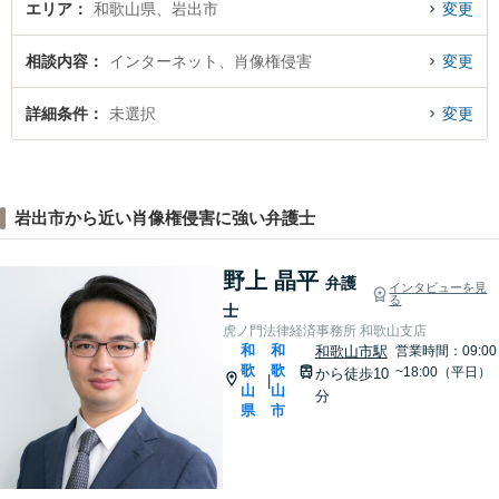
エリア
和歌山県、岩出市
変更
相談内容
インターネット、肖像権侵害
変更
詳細条件
未選択
変更
岩出市から近い肖像権侵害に強い弁護士
野上 晶平
弁護
インタビューを見
る
士
虎ノ門法律経済事務所 和歌山支店
和
和
和歌山市駅
営業時間：09:00
歌
歌
~18:00（平日）
から徒歩10
|
山
山
分
県
市