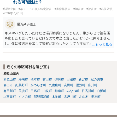
れる可能性は？
#誹謗中傷
#ネット上の個人特定被害
#肖像権侵害
#加害者
#被害者
#名誉毀損
2026年7月18日
匿名A
弁護士
キスやハグしたいだけだと淫行勧誘になりません。嫌がらせで被害届
を出したと言っているだけなので本当に出したかどうかは判りません
し、仮に被害届を出して警察が対応したとしても注意で終わるような
話です。放置しておいて下さい。 念のため、過去のやり取りはとって
おくように。
近くの市区町村を選び直す
和歌山県内
和歌山市
海南市
橋本市
有田市
御坊市
田辺市
新宮市
紀の川市
岩出市
紀美野町
かつらぎ町
九度山町
高野町
湯浅町
広川町
有田川町
美浜町
日高町
由良町
印南町
みなべ町
日高川町
白浜町
上富田町
すさみ町
那智勝浦町
太地町
古座川町
北山村
串本町