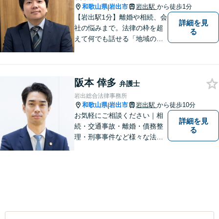
和歌山県
岩出市
岩出駅
から徒歩1分
|
【岩出駅1分】離婚や相続、会
詳細を見
社の悩みまで。法律の枠を超
る
えて何でも話せる「地域のか
かりつけ弁護士」として、一
歩前へ進む安心を。一つひと
つのご縁を大切に、紀の川市
阪本 倖多
育ちの私が丁寧にサポートし
弁護士
ます。【丁寧なヒアリング】
岩出総合法律事務所
【休日や夜間相談も柔軟に対
和歌山県
岩出市
岩出駅
から徒歩10分
|
応】
お気軽にご相談ください｜相
詳細を見
続・交通事故・離婚・債務整
る
理・刑事事件など様々な法律
問題に対応｜相続、交通事
故、不貞問題については初回3
0分無料相談あり｜夜間・休
日・オンライン相談OK（要予
約）｜丁寧な報告とスピード
対応で安心をお届けします