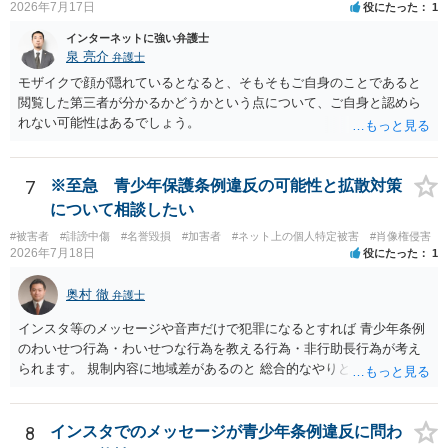
の保存期間などを整備する必要があります。実際の画面、照合ロジッ
2026年7月17日
役にたった
1
ク、利用規約、フィルマーとの契約を弁護士に提示し、サービス全体
インターネットに強い弁護士
のリーガルチェックを受けるのがよいでしょう。
泉 亮介
弁護士
モザイクで顔が隠れているとなると、そもそもご自身のことであると
閲覧した第三者が分かるかどうかという点について、ご自身と認めら
れない可能性はあるでしょう。
7
※至急 青少年保護条例違反の可能性と拡散対策
について相談したい
#被害者
#誹謗中傷
#名誉毀損
#加害者
#ネット上の個人特定被害
#肖像権侵害
2026年7月18日
役にたった
1
奥村 徹
弁護士
インスタ等のメッセージや音声だけで犯罪になるとすれば 青少年条例
のわいせつ行為・わいせつな行為を教える行為・非行助長行為が考え
られます。 規制内容に地域差があるのと 総合的なやりとりの内容で判
断されるので、 最寄りの弁護士に直接相談されるのがいいと思いま
す。
8
インスタでのメッセージが青少年条例違反に問わ