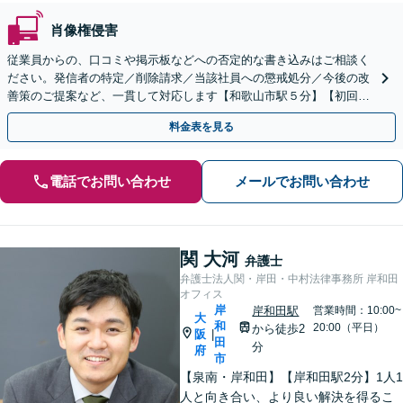
肖像権侵害
従業員からの、口コミや掲示板などへの否定的な書き込みはご相談く
ださい。発信者の特定／削除請求／当該社員への懲戒処分／今後の改
善策のご提案など、一貫して対応します【和歌山市駅５分】【初回相
談30分無料】書き込みを行わせない職場環境整備にも注力
料金表を見る
電話でお問い合わせ
メールでお問い合わせ
関 大河
弁護士
弁護士法人関・岸田・中村法律事務所 岸和田
オフィス
岸
岸和田駅
営業時間：10:00~
大
和
20:00（平日）
から徒歩2
阪
|
田
分
府
市
【泉南・岸和田】【岸和田駅2分】1人1
人と向き合い、より良い解決を得るこ