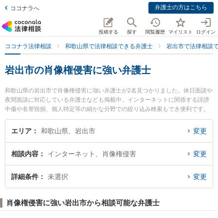
弁護士の方はこちら
ココナラへ
投稿する
探す
閲覧履歴
マイリスト
ログイン
ココナラ法律相談
和歌山県で法律相談できる弁護士
岩出市で法律相談
岩出市の肖像権侵害に強い弁護士
和歌山県の岩出市で肖像権侵害に強い弁護士が2名見つかりました。休日面談や
夜間面談に対応している弁護士なども掲載中。インターネットに関係する誹謗
中傷や名誉毀損、個人特定等の細かな分野での絞り込み検索もでき便利です。
特に那賀総合法律事務所の松山 魁杜弁護士や岩出総合法律事務所の阪本 倖多弁
護士のプロフィール情報や弁護士費用、強みなどが注目されています。『岩出
エリア
和歌山県、岩出市
変更
市で土日や夜間に発生した肖像権侵害のトラブルを今すぐに弁護士に相談した
い』『肖像権侵害のトラブル解決の実績豊富な近くの弁護士を検索したい』
相談内容
インターネット、肖像権侵害
変更
『初回相談無料で肖像権侵害を法律相談できる岩出市内の弁護士に相談予約し
たい』などでお困りの相談者さんにおすすめです。
詳細条件
未選択
変更
肖像権侵害に強い岩出市から相談可能な弁護士