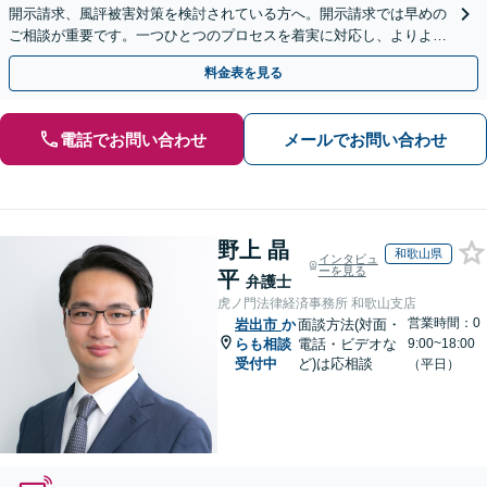
開示請求、風評被害対策を検討されている方へ。開示請求では早めの
ご相談が重要です。一つひとつのプロセスを着実に対応し、よりよい
解決に向けて尽力いたします【Web面談OK】
料金表を見る
電話でお問い合わせ
メールでお問い合わせ
野上 晶
和歌山県
インタビュ
ーを見る
平
弁護士
虎ノ門法律経済事務所 和歌山支店
営業時間：0
岩出市
か
面談方法(対面・
らも相談
電話・ビデオな
9:00~18:00
受付中
ど)は応相談
（平日）