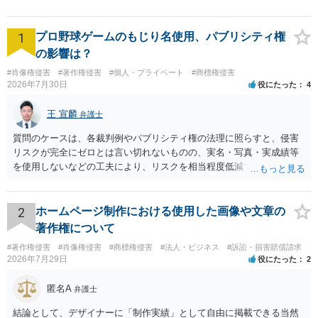
室】
1
プロ野球ゲームのもじり名使用、パブリシティ権
の影響は？
#肖像権侵害
#著作権侵害
#個人・プライベート
#商標権侵害
2026年7月30日
役にたった
4
王 宣麟
弁護士
質問のケースは、各裁判例やパブリシティ権の法理に照らすと、侵害
リスクが完全にゼロとは言い切れないものの、実名・写真・実成績等
を使用しないなどの工夫により、リスクを相当程度低減できる設計に
なっているかと思います。 ただし、「野球ファンであれば元の選手を
推測できる」という点は、裁判で争われた場合に「専ら顧客吸引力の
利用を目的とする」と判断される余地を残すため、一定の注意が必要
2
ホームページ制作における使用した画像や文章の
です。 また、広告収益の有無は、侵害判断に一定の影響を与える可能
著作権について
性がありますが、決定的要因ではありません。 パブリシティ権侵害の
#著作権侵害
#肖像権侵害
#商標権侵害
#法人・ビジネス
#訴訟・損害賠償請求
成否は、主に「専ら顧客吸引力の利用を目的とするか」という点で判
2026年7月29日
役にたった
2
断されます。広告収益があることは「商業的目的」を強く示す要素で
すが、それだけで直ちに侵害となるわけではありません。完全無償・
匿名A
弁護士
非営利であれば「表現の自由」「創作物」としての側面が強く評価さ
れる可能性があります。一方、広告収益がある場合は「商業利用」と
結論として、デザイナーに「制作実績」として自由に掲載できる当然