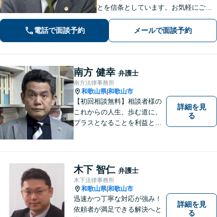
とを信条としています。お気軽にご相
談下さい。
電話で面談予約
メールで面談予約
南方 健幸
弁護士
南方法律事務所
和歌山県
和歌山市
|
【初回相談無料】相談者様の
詳細を見
これからの人生、歩む道に、
る
プラスとなることを利益と考
え、相談者の人生を背負って
活動してまいります。和歌山
はもちろん、関西・関東から
ご相談いただくこともありま
木下 智仁
弁護士
す。
木下法律事務所
和歌山県
和歌山市
|
迅速かつ丁寧な対応が強み！
詳細を見
依頼者が満足できる解決へと
る