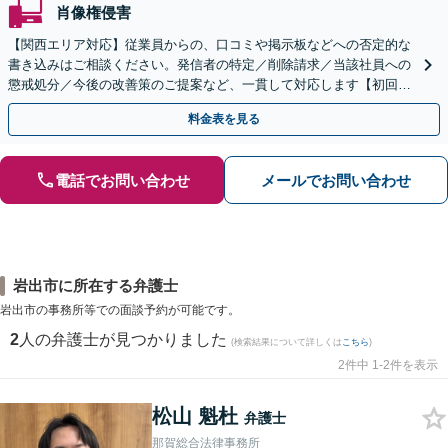
肖像権侵害
【関西エリア対応】従業員からの、口コミや掲示板などへの否定的な
書き込みはご相談ください。発信者の特定／削除請求／当該社員への
懲戒処分／今後の改善策のご提案など、一貫して対応します【初回相
談30分無料】書き込みを行わせない職場環境整備にも注力
料金表を見る
電話でお問い合わせ
メールでお問い合わせ
岩出市に所在する弁護士
岩出市の事務所等での面談予約が可能です。
2
人の弁護士が見つかりました
(検索結果について詳しくは
こちら
)
2件中 1-2件を表示
松山 魁杜
弁護士
那賀総合法律事務所