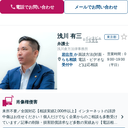
電話でお問い合わせ
メールでお問い合わせ
浅川 有三
東京都
インタビュ
ーを見る
弁護士
浅川倉方法律事務所
営業時間：0
岩出市
か
面談方法(対面・
らも相談
電話・ビデオな
9:00~19:00
受付中
ど)は応相談
（平日）
肖像権侵害
来所不要／全国対応【相談実績2,000件以上】インターネットの誹謗
中傷はお任せください！個人だけでなく企業からのご相談も多数受け
ています／記事の削除・損害賠償請求など多数の実績あり【電話相談