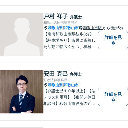
心がけています。創設55年を
超える歴史ある事務所です。
【当日／夜間／応相談】お悩
戸村 祥子
弁護士
み事がございましたら、お気
和歌山合同法律事務所
軽にご相談下さい。
和歌山県
和歌山市
和歌山市駅
から徒歩8分
|
【南海和歌山市駅徒歩8分】
詳細を見
【駐車場あり】市民に密着し
る
た活動に幅広くかつ、積極的
に取り組んでいます。離婚問
題／相続問題／刑事事件／借
金問題／労働問題など、幅広
く対応可能。【地域に根ざし
安田 克己
弁護士
た弁護士】法律トラブルでお
灯か法律事務所
悩みの方は、お気軽にご相談
和歌山県
和歌山市
|
ください。
【弁護士歴１０年以上】【法
詳細を見
テラス利用可】【夜間／休日
る
相談可】和歌山市役所の近
く、京橋親水公園そばにある
親しみやすい法律事務所で
す。一人で悩まず、まずはご