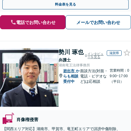
可】【初回相談無料】【夜間休日面談可】
料金表を見る
電話でお問い合わせ
メールでお問い合わせ
勢川 琢也
滋賀県
インタビュ
ーを見る
弁護士
湖南竜王法律事務所
営業時間：0
岩出市
か
面談方法(対面・
らも相談
電話・ビデオな
9:00~17:00
受付中
ど)は応相談
（平日）
肖像権侵害
【関西エリア対応】湖南市、甲賀市、竜王町エリアで誹謗中傷削除、