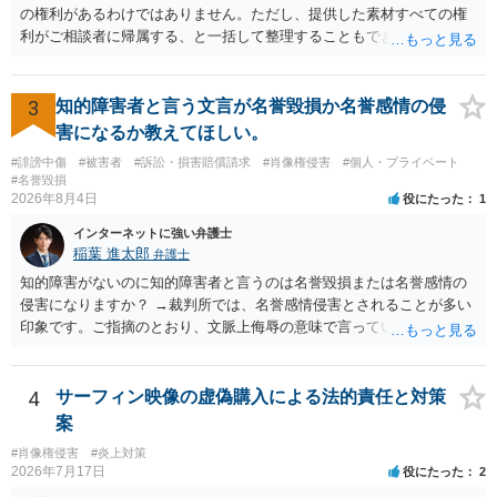
しての色彩が強まり、リスクが高まる可能性があります。 公開前に変
の権利があるわけではありません。ただし、提供した素材すべての権
更・確認しておく事項については、公開の場でアドバイスするにも限
利がご相談者に帰属する、と一括して整理することもできません。 ご
界があるかと思うので、資料等を持参の上、弁護士に相談されること
自身が撮影・執筆した写真や文章は、創作性があれば原則としてご自
も一つかと存じます。
身が著作権者です。 他方、ブランド名、文字主体のロゴ、商品情報、
短いキャッチコピー、販売コンセプトなどは、通常、著作物には当た
3
知的障害者と言う文言が名誉毀損か名誉感情の侵
りません。ただし、ロゴに独自の図形やイラスト等が含まれる場合に
害になるか教えてほしい。
は、その表現部分が著作物となる可能性があります。 また、人物写真
#誹謗中傷
#被害者
#訴訟・損害賠償請求
#肖像権侵害
#個人・プライベート
の著作権は撮影者に、肖像に関する権利は被写体本人に帰属します
#名誉毀損
（著作権法2条・17条）。 ウェブサイト全体に当然に著作権が生じる
2026年8月4日
役にたった
1
わけではありません。デザイナーが独自に制作したイラストやバナー
インターネットに強い弁護士
等は別として、一般的なレイアウトや配色、依頼者から提供された素
稲葉 進太郎
弁護士
材を希望に沿って配置した部分には、通常、著作物性は認められにく
いと考えられます。仮に具体的な画面構成の一部に創作性が認められ
知的障害がないのに知的障害者と言うのは名誉毀損または名誉感情の
ても、その権利は当該部分に限られ、ご相談者の写真や文章等を制作
侵害になりますか？ →裁判所では、名誉感情侵害とされることが多い
実績として掲載する権限まで当然に生じるものではありません。 もっ
印象です。ご指摘のとおり、文脈上侮辱の意味で言っている点も加味
とも、契約書がなくても、見積書、メール、利用規約等に実績掲載へ
されていると思います。
の同意があれば別です。また、単に制作を担当した事実を記載した
り、公開中のサイトへリンクしたりする行為まで当然に禁止できると
4
サーフィン映像の虚偽購入による法的責任と対策
は限りません。 人物写真については、通常のSNSへの無断掲載と同
案
様、掲載目的、態様、必要性、本人の特定可能性等から判断されま
#肖像権侵害
#炎上対策
す。営業目的であり、本人も掲載を拒否していることは、違法性を認
2026年7月17日
役にたった
2
める方向の事情となりますが、自動的に肖像権侵害となるわけではあ