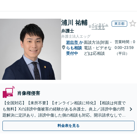
浦川 祐輔
東京都
インタビュ
ーを見る
弁護士
弁護士法人エッグ
営業時間：0
岩出市
か
面談方法(対面・
らも相談
電話・ビデオな
0:00~23:59
受付中
ど)は応相談
（平日）
肖像権侵害
【全国対応】【来所不要】【オンライン相談に特化】【相談は何度で
も無料】Xの誹謗中傷被害の経験がある弁護士。炎上／誹謗中傷の問
題解決に定評あり。誹謗中傷した側の相談も対応。開示請求なしで本
人の特定ができる場合もあり。
料金表を見る