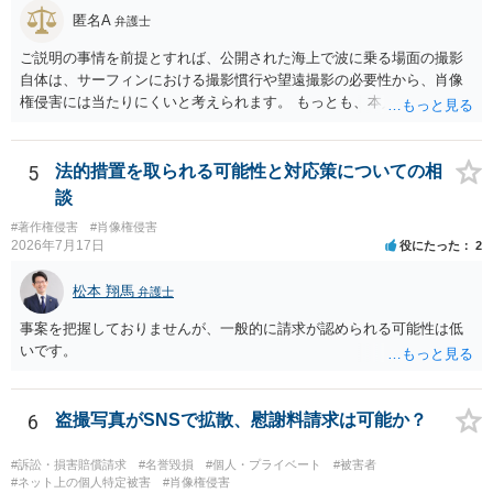
りません。 まず、見積書、メール、チャット、デザイナーの利用規約
匿名A
弁護士
を確認したうえで、「提供素材及びこれを含む画面の複製・SNS掲載
を許諾しない」と書面で明確に通知することをお勧めします。すでに
ご説明の事情を前提とすれば、公開された海上で波に乗る場面の撮影
掲載された場合は、URL、掲載日時、画面を保存してから削除を求め
自体は、サーフィンにおける撮影慣行や望遠撮影の必要性から、肖像
てください。
権侵害には当たりにくいと考えられます。 もっとも、本人の同意前に
識別可能なプレビューを誰でも閲覧できる状態で公開する点は別問題
です。低解像度化や透かしだけでは十分とは限らず、事前同意を取得
する、第三者が識別できない程度に加工する、又は本人のアカウント
5
法的措置を取られる可能性と対応策についての相
内だけで表示する方法を検討すべきです。 なりすまし購入・転売が行
談
われた場合、御社の責任が当然に生じるわけではありません。しか
#著作権侵害
#肖像権侵害
し、自己申告だけで購入でき、自社が照合不一致を検出しても販売を
2026年7月17日
役にたった
2
止めていない現行の運用では、予測可能な不正への対策を怠ったとし
て、撮影された本人に対する損害賠償責任が認められる可能性があり
松本 翔馬
弁護士
ます。 検討中の対策は、いずれも過剰ではなく、必要な方向性です。
ただし、それだけで十分とはいえません。ゲスト購入の廃止は購入者
事案を把握しておりませんが、一般的に請求が認められる可能性は低
の追跡には役立ちますが、その人が被写体本人であることまでは確認
いです。
できません。照合不一致時の販売保留・手動レビューは特に重要で
す。セッションの遡及作成は、検知するだけでなく、原則として販売
保留又は追加確認の対象とすべきです。フォレンジック透かしは転売
6
盗撮写真がSNSで拡散、慰謝料請求は可能か？
者の特定や抑止には有効ですが、不正購入や同意前の公開自体を防ぐ
ものではありません。 したがって、これらに加えて、被写体との照合
#訴訟・損害賠償請求
#名誉毀損
#個人・プライベート
#被害者
方法、無認証プレビューの廃止、申出時の即時非公開化、未購入映像
#ネット上の個人特定被害
#肖像権侵害