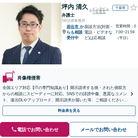
坪内 清久
千葉県
インタビュ
ーを見る
弁護士
Sfil法律事務所
営業時間：0
岩出市
か
面談方法(対面・
らも相談
電話・ビデオな
7:00~21:59
受付中
ど)は応相談
（平日）
肖像権侵害
全国エリア対応【ITの専門知識あり】開示請求する側・された側双方
からの相談にスピーディーに対応。SNSでの誹謗中傷、悪質なコメン
ト、違法DLやアップロード、開示請求が届いた等、ご相談ください
【WEB面談OK&解決実績豊富】【千葉中央駅4分】
料金表を見る
電話でお問い合わせ
メールでお問い合わせ