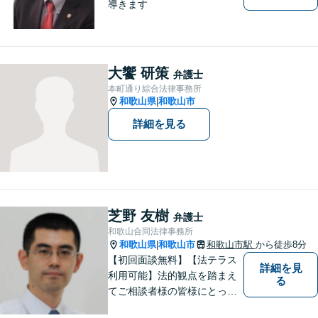
導きます
大饗 研策
弁護士
本町通り綜合法律事務所
和歌山県
和歌山市
|
詳細を見る
芝野 友樹
弁護士
和歌山合同法律事務所
和歌山県
和歌山市
和歌山市駅
から徒歩8分
|
【初回面談無料】【法テラス
詳細を見
利用可能】法的観点を踏まえ
る
てご相談者様の皆様にとって
最良の解決を図ることに常に