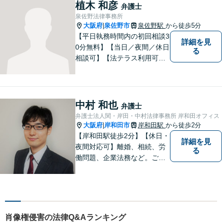
相談ください。あなたの灯り
植木 和彦
弁護士
となれるよう誠心誠意努めま
泉佐野法律事務所
す。
大阪府
泉佐野市
泉佐野駅
から徒歩5分
|
【平日執務時間内の初回相談3
詳細を見
0分無料】【当日／夜間／休日
る
相談可】【法テラス利用可】
南海本線泉佐野駅より徒歩約5
分。
中村 和也
弁護士
弁護士法人関・岸田・中村法律事務所 岸和田オフィス
大阪府
岸和田市
岸和田駅
から徒歩2分
|
【岸和田駅徒歩2分】【休日・
詳細を見
夜間対応可】離婚、相続、労
る
働問題、企業法務など。ご依
頼者さまのお話を親身に伺
い、解決へ向けてベストな方
法をご提案いたします。不安
はお一人で抱えず、ぜひ弁護
士へご相談ください【完全個
肖像権侵害の法律Q&Aランキング