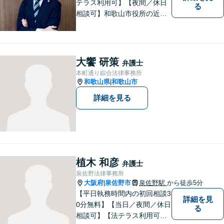
テラス利用可】【夜間／休日
る
相談可】和歌山市役所の近
く、京橋親水公園そばにある
親しみやすい法律事務所で
す。一人で悩まず、まずはご
相談ください。あなたの灯り
大饗 研策
弁護士
となれるよう誠心誠意努めま
本町通り綜合法律事務所
す。
和歌山県
和歌山市
|
詳細を見る
植木 和彦
弁護士
泉佐野法律事務所
大阪府
泉佐野市
泉佐野駅
から徒歩5分
|
【平日執務時間内の初回相談3
詳細を見
0分無料】【当日／夜間／休日
る
相談可】【法テラス利用可】