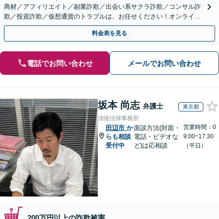
商材／アフィリエイト／副業詐欺／出会い系サクラ詐欺／コンサル詐
欺／投資詐欺／仮想通貨のトラブルは、お任せください！オンライン
のみで解決も可能！
料金表を見る
電話でお問い合わせ
メールでお問い合わせ
坂本 尚志
弁護士
東京都
清陵法律事務所
営業時間：0
田辺市
か
面談方法(対面・
らも相談
電話・ビデオな
9:00~17:30
受付中
ど)は応相談
（平日）
200万円以上の詐欺被害