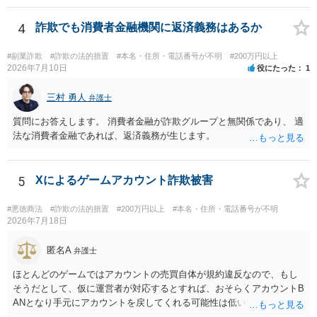
さい。
4
詐欺でも消費者金融機関に返済義務はあるか
#副業詐欺
#詐欺の法的措置
#本名・住所・電話番号が不明
#200万円以上
2026年7月10日
役にたった
1
三村 勇人
弁護士
質問にお答えします。 消費者金融が詐欺グループと無関係であり、 適
法な消費者金融であれば、返済義務が生じます。
5
Xによるゲームアカウント詐欺被害
#悪徳商法
#詐欺の法的措置
#200万円以上
#本名・住所・電話番号が不明
2026年7月18日
匿名A
弁護士
ほとんどのゲームではアカウントの売買自体が規約違反なので、もし
そうだとして、仮に運営者が対応するとすれば、おそらくアカウントB
ANとなり手元にアカウントを戻してくれる可能性は低いかもしれませ
ん。さらにいえば、最悪の場合、貴殿も運営者から出禁処分（登録拒