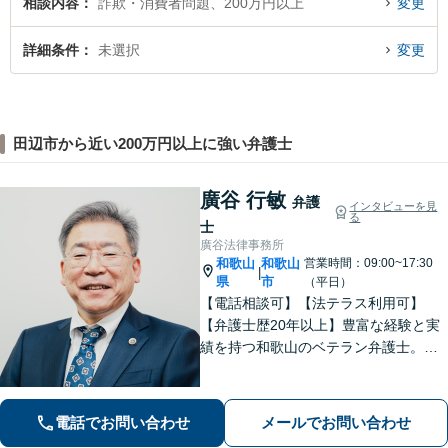
相談内容
詐欺・消費者問題、200万円以上
変更
詳細条件
未選択
変更
田辺市から近い200万円以上に強い弁護士
廣谷 行敏
弁護
インタビューを見
る
士
廣谷法律事務所
和歌山
和歌山
営業時間：09:00~17:30
|
県
市
（平日）
【電話相談可】【法テラス利用可】
【弁護士歴20年以上】豊富な経験と実
績を持つ和歌山のベテラン弁護士。
【相続・遺言】他士業との連携でスピ
ーディーに解決【離婚・男女問題】女
性弁護士も在籍。DV／モラハラ・お子
電話でお問い合わせ
メールでお問い合わせ
さまの問題も親身に取り組む【夜間・