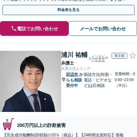
度ご相談ください【休日・夜間相談可】
料金表を見る
電話でお問い合わせ
メールでお問い合わせ
浦川 祐輔
東京都
インタビュ
ーを見る
弁護士
弁護士法人エッグ
営業時間：0
田辺市
か
面談方法(対面・
らも相談
電話・ビデオな
0:00~23:59
受付中
ど)は応相談
（平日）
200万円以上の詐欺被害
【完全成功報酬制(回収額の33％（税込）】【24時間全国対応】情報