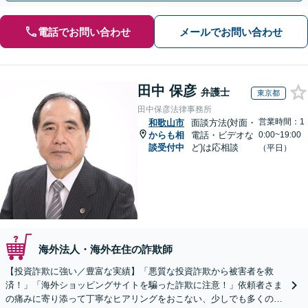
電話でお問い合わせ
メールでお問い合わせ
田中 保彦
弁護士
東京都
田中保彦法律事務所
営業時間：1
和歌山市
面談方法(対面・
からも相
電話・ビデオな
0:00~19:00
談受付中
ど)は応相談
（平日）
海外法人・海外在住の詐欺師
【投資詐欺に強い／豊富な実績】「悪質な投資詐欺から被害者を救
済！」「海外ショッピングサイトを騙った詐欺に注意！」依頼者さま
の痛みに寄り添って丁寧なヒアリングをおこない、少しでも多くの返