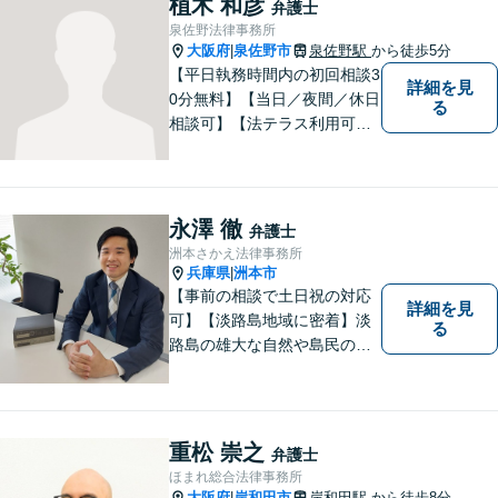
植木 和彦
弁護士
ます。【丁寧なヒアリング】
泉佐野法律事務所
【休日や夜間相談も柔軟に対
大阪府
泉佐野市
泉佐野駅
から徒歩5分
|
応】
【平日執務時間内の初回相談3
詳細を見
0分無料】【当日／夜間／休日
る
相談可】【法テラス利用可】
南海本線泉佐野駅より徒歩約5
分。
永澤 徹
弁護士
洲本さかえ法律事務所
兵庫県
洲本市
|
【事前の相談で土日祝の対応
詳細を見
可】【淡路島地域に密着】淡
る
路島の雄大な自然や島民の
方々の温かい人柄の魅力に触
れ、この地で弁護士活動に全
力で励んでおります。事前の
ご相談で土日祝・時間外対応
重松 崇之
弁護士
が可能です。
ほまれ総合法律事務所
大阪府
岸和田市
岸和田駅
から徒歩8分
|