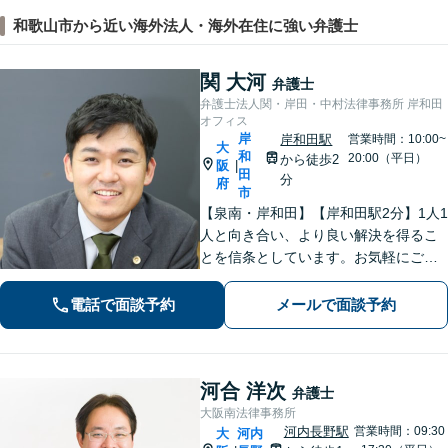
和歌山市から近い海外法人・海外在住に強い弁護士
関 大河
弁護士
弁護士法人関・岸田・中村法律事務所 岸和田
オフィス
岸
岸和田駅
営業時間：10:00~
大
和
20:00（平日）
から徒歩2
阪
|
田
分
府
市
【泉南・岸和田】【岸和田駅2分】1人1
人と向き合い、より良い解決を得るこ
とを信条としています。お気軽にご相
談下さい。
電話で面談予約
メールで面談予約
河合 洋次
弁護士
大阪南法律事務所
河内長野駅
営業時間：09:30
大
河内