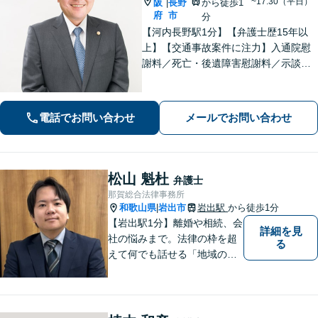
~17:30（平日）
阪
長野
から徒歩1
|
府
市
分
【河内長野駅1分】【弁護士歴15年以
上】【交通事故案件に注力】入通院慰
謝料／死亡・後遺障害慰謝料／示談な
ど、困りごとはありませんか？皆さま
の負担が少しでも軽減できるよう、初
回無料でご相談をお聞きしています
電話でお問い合わせ
メールでお問い合わせ
松山 魁杜
弁護士
那賀総合法律事務所
和歌山県
岩出市
岩出駅
から徒歩1分
|
【岩出駅1分】離婚や相続、会
詳細を見
社の悩みまで。法律の枠を超
る
えて何でも話せる「地域のか
かりつけ弁護士」として、一
歩前へ進む安心を。一つひと
つのご縁を大切に、紀の川市
育ちの私が丁寧にサポートし