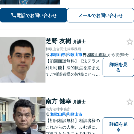
ーディーに解決【離婚・男女問題】女
性弁護士も在籍。DV／モラハラ・お子
電話でお問い合わせ
メールでお問い合わせ
さまの問題も親身に取り組む【夜間・
休日面談可】
芝野 友樹
弁護士
和歌山合同法律事務所
和歌山県
和歌山市
和歌山市駅
から徒歩8分
|
【初回面談無料】【法テラス
詳細を見
利用可能】法的観点を踏まえ
る
てご相談者様の皆様にとって
最良の解決を図ることに常に
心がけています。創設55年を
超える歴史ある事務所です。
南方 健幸
【当日／夜間／応相談】お悩
弁護士
み事がございましたら、お気
南方法律事務所
軽にご相談下さい。
和歌山県
和歌山市
|
【初回相談無料】相談者様の
詳細を見
これからの人生、歩む道に、
る
プラスとなることを利益と考