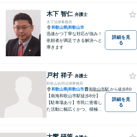
木下 智仁
弁護士
木下法律事務所
和歌山県
和歌山市
|
迅速かつ丁寧な対応が強み！
詳細を見
依頼者が満足できる解決へと
る
導きます
戸村 祥子
弁護士
和歌山合同法律事務所
和歌山県
和歌山市
和歌山市駅
から徒歩8分
|
【南海和歌山市駅徒歩8分】
詳細を見
【駐車場あり】市民に密着し
る
た活動に幅広くかつ、積極的
に取り組んでいます。離婚問
題／相続問題／刑事事件／借
金問題／労働問題など、幅広
大饗 研策
く対応可能。【地域に根ざし