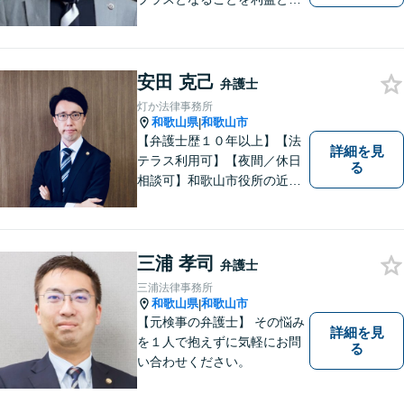
え、相談者の人生を背負って
活動してまいります。和歌山
はもちろん、関西・関東から
ご相談いただくこともありま
安田 克己
弁護士
す。
灯か法律事務所
和歌山県
和歌山市
|
【弁護士歴１０年以上】【法
詳細を見
テラス利用可】【夜間／休日
る
相談可】和歌山市役所の近
く、京橋親水公園そばにある
親しみやすい法律事務所で
す。一人で悩まず、まずはご
相談ください。あなたの灯り
三浦 孝司
弁護士
となれるよう誠心誠意努めま
三浦法律事務所
す。
和歌山県
和歌山市
|
【元検事の弁護士】 その悩み
詳細を見
を１人で抱えずに気軽にお問
る
い合わせください。