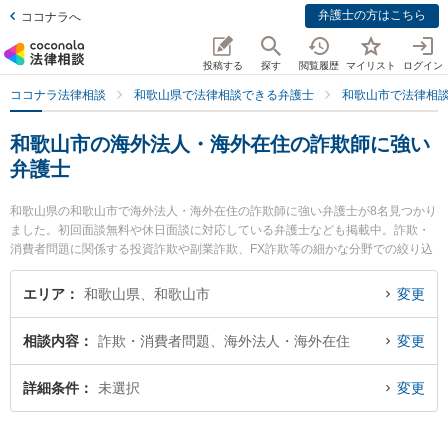
弁護士の方はこちら
ココナラへ
投稿する
探す
閲覧履歴
マイリスト
ログイン
ココナラ法律相談
和歌山県で法律相談できる弁護士
和歌山市で法律相
和歌山市の海外法人・海外在住の詐欺師に強い
弁護士
和歌山県の和歌山市で海外法人・海外在住の詐欺師に強い弁護士が8名見つかり
ました。初回面談無料や休日面談に対応している弁護士なども掲載中。詐欺・
消費者問題に関係する投資詐欺や副業詐欺、FX詐欺等の細かな分野での絞り込
み検索もでき便利です。特に廣谷法律事務所の廣谷 行敏弁護士や和歌山合同法
律事務所の芝野 友樹弁護士、南方法律事務所の南方 健幸弁護士のプロフィール
エリア
和歌山県、和歌山市
変更
情報や弁護士費用、強みなどが注目されています。『和歌山市で土日や夜間に
発生した海外法人・海外在住の詐欺師のトラブルを今すぐに弁護士に相談した
相談内容
詐欺・消費者問題、海外法人・海外在住
変更
い』『海外法人・海外在住の詐欺師のトラブル解決の実績豊富な近くの弁護士
を検索したい』『初回相談無料で海外法人・海外在住の詐欺師を法律相談でき
る和歌山市内の弁護士に相談予約したい』などでお困りの相談者さんにおすす
詳細条件
未選択
変更
めです。