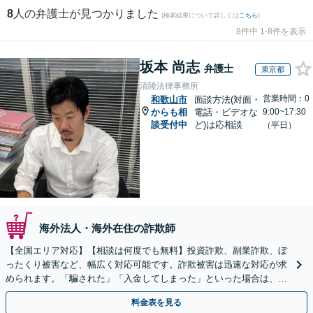
8
人の弁護士が見つかりました
(検索結果について詳しくは
こちら
)
8件中 1-8件を表示
坂本 尚志
弁護士
東京都
清陵法律事務所
営業時間：0
和歌山市
面談方法(対面・
からも相
電話・ビデオな
9:00~17:30
談受付中
ど)は応相談
（平日）
海外法人・海外在住の詐欺師
【全国エリア対応】【相談は何度でも無料】投資詐欺、副業詐欺、ぼ
ったくり被害など、幅広く対応可能です。詐欺被害は迅速な対応が求
められます。「騙された」「入金してしまった」といった場合は、お
早めにご相談ください。【電話・メール・WEB相談可】
料金表を見る