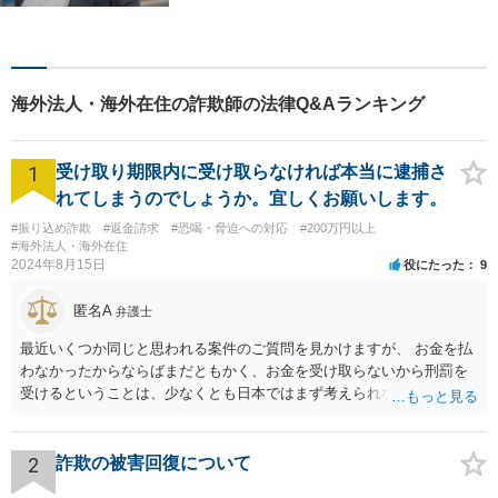
す。問題解決に向けて誠心誠
意アドバイスさせていただき
ますので、悩まれる前に、お
早めにご相談ください。
海外法人・海外在住の詐欺師の法律Q&Aランキング
1
受け取り期限内に受け取らなければ本当に逮捕さ
れてしまうのでしょうか。宜しくお願いします。
#振り込め詐欺
#返金請求
#恐喝・脅迫への対応
#200万円以上
#海外法人・海外在住
2024年8月15日
役にたった
9
匿名A
弁護士
最近いくつか同じと思われる案件のご質問を見かけますが、 お金を払
わなかったからならばまだともかく、お金を受け取らないから刑罰を
受けるということは、少なくとも日本ではまず考えられないように思
われます。 相手方への対応等せず、地元の警察への被害相談等行かれ
てみてください。
2
詐欺の被害回復について