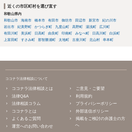
近くの市区町村を選び直す
和歌山県内
和歌山市
海南市
橋本市
有田市
御坊市
田辺市
新宮市
紀の川市
岩出市
紀美野町
かつらぎ町
九度山町
高野町
湯浅町
広川町
有田川町
美浜町
日高町
由良町
印南町
みなべ町
日高川町
白浜町
上富田町
すさみ町
那智勝浦町
太地町
古座川町
北山村
串本町
ココナラ法律相談について
ココナラ法律相談とは
ご意見・ご要望
法律Q&A
利用規約
法律相談コラム
プライバシーポリシー
ココナラとは
外部送信ポリシー
よくあるご質問
掲載をご検討の弁護士の方
へ
運営へのお問い合わせ