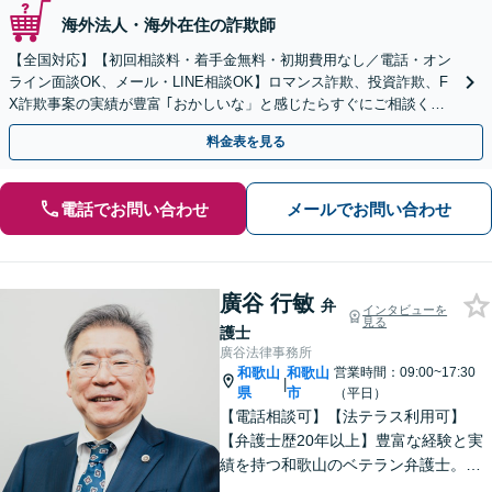
海外法人・海外在住の詐欺師
【全国対応】【初回相談料・着手金無料・初期費用なし／電話・オン
ライン面談OK、メール・LINE相談OK】ロマンス詐欺、投資詐欺、F
X詐欺事案の実績が豊富 ｢おかしいな」と感じたらすぐにご相談くだ
さい。
料金表を見る
電話でお問い合わせ
メールでお問い合わせ
廣谷 行敏
弁
インタビューを
見る
護士
廣谷法律事務所
和歌山
和歌山
営業時間：09:00~17:30
|
県
市
（平日）
【電話相談可】【法テラス利用可】
【弁護士歴20年以上】豊富な経験と実
績を持つ和歌山のベテラン弁護士。
【相続・遺言】他士業との連携でスピ