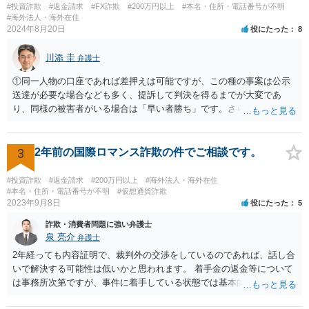
#投資詐欺
#返金請求
#FX詐欺
#200万円以上
#本名・住所・電話番号が不明
#海外法人・海外在住
2024年8月20日
役にたった
8
川添 圭
弁護士
①同一人物の口座であれば差押えは可能ですが、この種の事案は公示
送達が必要な場合なども多く、提訴して判決を得るまでが大変であ
り、同様の被害者がいる場合は「早い者勝ち」です。さらに詳しい事
情が必要ですが、仮差押えを含めて一刻も早く動いた方がよいと思わ
れます。 ②わかりません。その法人が特定できるかどうかが問題で
す。調査が必要ですので、弁護士へ相談した方がよいと思います。
3
2年前の国際ロマンス詐欺の件でご相談です。
#投資詐欺
#返金請求
#200万円以上
#海外法人・海外在住
#本名・住所・電話番号が不明
#仮想通貨詐欺
2023年9月8日
役にたった
5
詐欺・消費者問題に強い弁護士
泉 亮介
弁護士
2年経っても内容証明で、裁判外の交渉をしているのであれば、話し合
いで解決する可能性は低いかと思われます。 着手金の返金等について
は事務所次第ですが、事件に着手している状態では基本的に返金に応
じてくれない事務所が多いかと思われます。 依頼している弁護士に