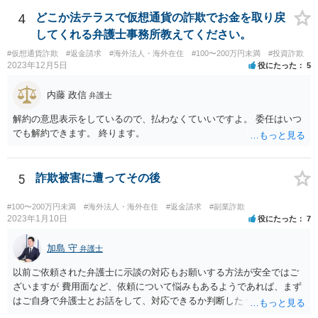
は、現状や今後どう動くのか、回収可能性についてどのような見込み
か等疑問や不安に思っていることは確認をされた方が良いでしょう。
4
どこか法テラスで仮想通貨の詐欺でお金を取り戻
してくれる弁護士事務所教えてください。
#仮想通貨詐欺
#返金請求
#海外法人・海外在住
#100〜200万円未満
#投資詐欺
2023年12月5日
役にたった
5
内藤 政信
弁護士
解約の意思表示をしているので、払わなくていいですよ。 委任はいつ
でも解約できます。 終ります。
5
詐欺被害に遭ってその後
#100〜200万円未満
#海外法人・海外在住
#返金請求
#副業詐欺
2023年1月10日
役にたった
7
加島 守
弁護士
以前ご依頼された弁護士に示談の対応もお願いする方法が安全ではご
ざいますが 費用面など、依頼について悩みもあるようであれば、まず
はご自身で弁護士とお話をして、対応できるか判断したうえで、 弁護
士への依頼を検討することも可能かと思います。 １度相手方弁護士と