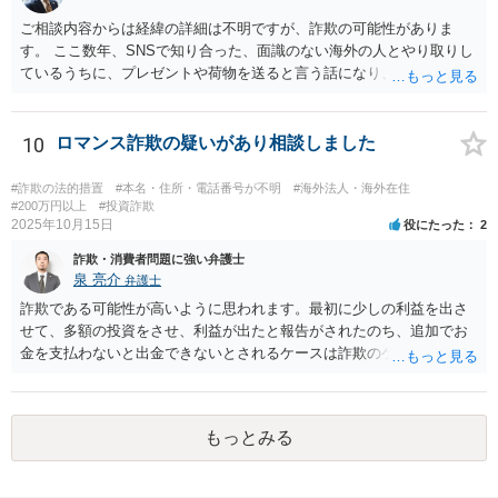
ご相談内容からは経緯の詳細は不明ですが、詐欺の可能性がありま
す。 ここ数年、SNSで知り合った、面識のない海外の人とやり取りし
ているうちに、プレゼントや荷物を送ると言う話になり、通関料等の
名目で一定の支払いを 求めてくるというという手口の詐欺が流行って
います。 本件でも、住所を教えてしまったとしても、職場まで特定す
ることは通常できませんし、そもそも、支払いと解雇の関連性は考え
10
ロマンス詐欺の疑いがあり相談しました
難いです。 にも関わらず、そのような言葉をもって支払わせようとす
る態様から詐欺の可能性が高いのではないかと思われます。 よほど相
#詐欺の法的措置
#本名・住所・電話番号が不明
#海外法人・海外在住
手を信頼できる事情がない限り、支払いをしないようにした方がよい
#200万円以上
#投資詐欺
2025年10月15日
役にたった
2
と思います。
詐欺・消費者問題に強い弁護士
泉 亮介
弁護士
詐欺である可能性が高いように思われます。最初に少しの利益を出さ
せて、多額の投資をさせ、利益が出たと報告がされたのち、追加でお
金を支払わないと出金できないとされるケースは詐欺のケースで非常
に多いです。 追加で支払いをすることはせず、警察に相談の上、必要
であれば弁護士に相談されると良いでしょう。 ただ、こうした類型の
場合返金が難しいケースが多いため弁護士を立てるかどうかは慎重に
もっとみる
検討されると良いでしょう。