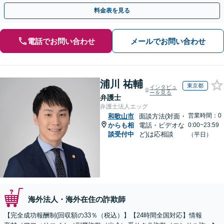
金が得られるよう尽力します！
料金表を見る
電話でお問い合わせ
メールでお問い合わせ
浦川 祐輔
東京都
インタビュ
ーを見る
弁護士
弁護士法人エッグ
営業時間：0
和歌山市
面談方法(対面・
からも相
電話・ビデオな
0:00~23:59
談受付中
ど)は応相談
（平日）
海外法人・海外在住の詐欺師
【完全成功報酬制(回収額の33％（税込）】【24時間全国対応】情報