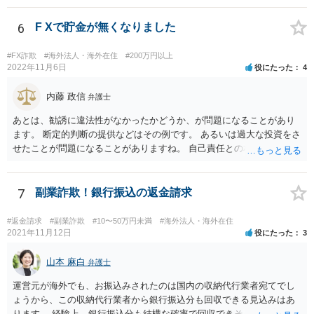
話をしてから、こちらも法律相談で１度弁護士に相談する方法もあり
ますので。 一番安全なのは弁護士に示談交渉の依頼をする方法です
6
F Xで貯金が無くなりました
が、ご事情あるようであれば ご自身で対応する方法もご検討いただい
てもいいかもしれません。
#FX詐欺
#海外法人・海外在住
#200万円以上
2022年11月6日
役にたった
4
内藤 政信
弁護士
あとは、勧誘に違法性がなかったかどうか、が問題になることがあり
ます。 断定的判断の提供などはその例です。 あるいは過大な投資をさ
せたことが問題になることがありますね。 自己責任との相関関係です
ね。 先物取引の事例などが参考になるので、弁護士を探してみるとい
いでしょう。
7
副業詐欺！銀行振込の返金請求
#返金請求
#副業詐欺
#10〜50万円未満
#海外法人・海外在住
2021年11月12日
役にたった
3
山本 麻白
弁護士
運営元が海外でも、お振込みされたのは国内の収納代行業者宛てでし
ょうから、この収納代行業者から銀行振込分も回収できる見込みはあ
ります。 経験上、銀行振込分も結構な確率で回収できそうな事案にお