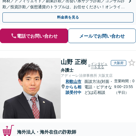
商材／アフィリエイト／副業詐欺／出会い系サクラ詐欺／コンサル詐
欺／投資詐欺／仮想通貨のトラブルは、お任せください！オンライン
のみで解決も可能！
料金表を見る
電話でお問い合わせ
メールでお問い合わせ
山野 正樹
大阪府
インタビュ
ーを見る
弁護士
アディーレ法律事務所 大阪支店
営業時間：0
和歌山市
面談方法(対面・
からも相
電話・ビデオな
9:00~23:55
談受付中
ど)は応相談
（平日）
海外法人・海外在住の詐欺師