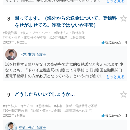
見受けいたしますが、今ご相談されている先生が難しいとおっしゃる
以上、何か難しい事情があるのかもしれません。
8
困ってます。（海外からの送金について、登録料
をせがませてる。詐欺ではないか不安）
#投資詐欺
#個人・プライベート
#海外法人・海外在住
#本名・住所・電話番号が不明
#10万円未満
#返金請求
2023年3月22日
役にたった
5
正木 友啓
弁護士
話を拝見する限りかなりの高確率で詐欺的な勧誘だと考えられます 少
なくとも、「ドバイ金融当局の指定により事前に【指定国金融機関口
座電子登録】の方が必須となっている」というのは嘘でしょう 相手に
しないのがベストですが、どうしてもご不安であれば、近くの弁護士
に相談に行かれてください
9
どうしたらいいでしょうか…
#海外法人・海外在住
#悪徳商法
#本名・住所・電話番号が不明
#10〜50万円未満
#恐喝・脅迫への対応
#高額請求への対応
2022年3月9日
役にたった
3
中西 亮介
弁護士