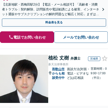
【北新地駅・西梅田駅2分】【電話・メール相談可】「高齢者・消費
者トラブル：契約解除、訪問販売や電話勧誘による被害、インターネ
ット通販やサブスクリプションの解約問題など幅広く対応」まずは一
度ご相談ください【休日・夜間相談可】
料金表を見る
電話でお問い合わせ
メールでお問い合わせ
植松 丈樹
弁護士
宮城県
蒼天法律事務所
営業時間：0
和歌山市
面談方法(対面・
からも相
電話・ビデオな
9:00~17:00
談受付中
ど)は応相談
（平日）