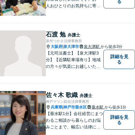
る
人おひとりのお気持ちに寄り
添います。https://kazusa-law.
com/
石渡 勉
弁護士
泉州つかさ法律事務所
大阪府
泉大津市
泉大津駅
から徒歩3分
|
【元司法書士】【泉大津駅3
詳細を見
分】【近隣駐車場有り】地域
る
の方々が気楽にお越しいただ
ける法律事務所を目指してお
ります。どのような小さなお
悩みでも、弁護士に依頼する
かどうかも含めて、まずはお
佐々木 歌織
弁護士
気軽にご相談ください。
神戸マリン綜合法律事務所
兵庫県
神戸市垂水区
垂水駅
から徒歩1分
|
【垂水駅1分】会社経営にまつ
詳細を見
わるご相談から暮らしのお悩
る
みごとまで、幅広い法律にま
つわるお悩みに対応していま