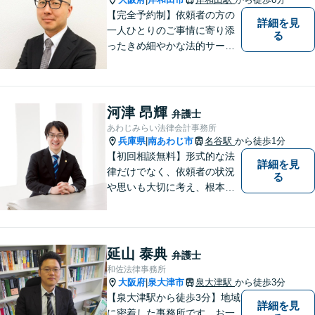
【完全予約制】依頼者の方の
詳細を見
一人ひとりのご事情に寄り添
る
ったきめ細やかな法的サービ
スを心がけております。お困
りの方は、お気軽にご相談く
ださい。初回法律相談は３０
分無料です。
河津 昂輝
弁護士
あわじみらい法律会計事務所
兵庫県
南あわじ市
名谷駅
から徒歩1分
|
【初回相談無料】形式的な法
詳細を見
律だけでなく、依頼者の状況
る
や思いも大切に考え、根本的
なトラブル解決を目指して全
力で取り組んでいます。 相談
者の立場に寄り添い、一人ひ
とりに合ったサポートを心が
延山 泰典
弁護士
けています。【夜間・休日相
和佐法律事務所
談可能】【オンライン出張相
大阪府
泉大津市
泉大津駅
から徒歩3分
|
談可】
【泉大津駅から徒歩3分】地域
詳細を見
に密着した事務所です。お一