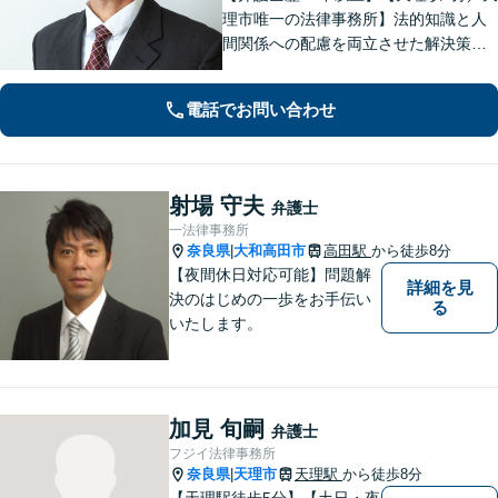
理市唯一の法律事務所】法的知識と人
間関係への配慮を両立させた解決策を
ご提案いたします。「士業との連携で
トータルサポートを実現／税理士・司
電話でお問い合わせ
法書士・不動産鑑定士など」相続に関
わる問題を総合的に解決へ導きます
射場 守夫
弁護士
一法律事務所
奈良県
大和高田市
高田駅
から徒歩8分
|
【夜間休日対応可能】問題解
詳細を見
決のはじめの一歩をお手伝い
る
いたします。
加見 旬嗣
弁護士
フジイ法律事務所
奈良県
天理市
天理駅
から徒歩8分
|
【天理駅徒歩5分】【土日・夜