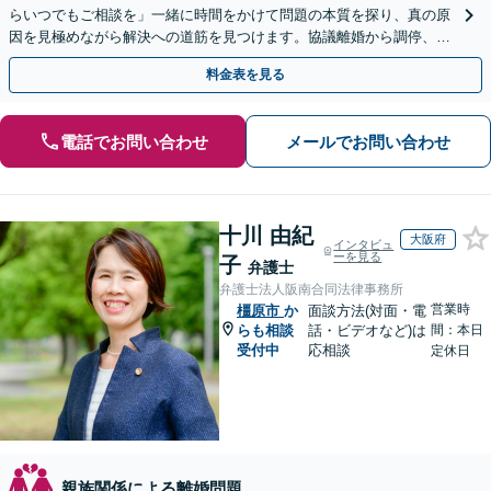
らいつでもご相談を」一緒に時間をかけて問題の本質を探り、真の原
因を見極めながら解決への道筋を見つけます。協議離婚から調停、審
判、訴訟まで、離婚に関わる一連の手続きにすべて対応
料金表を見る
電話でお問い合わせ
メールでお問い合わせ
十川 由紀
大阪府
インタビュ
ーを見る
子
弁護士
弁護士法人阪南合同法律事務所
営業時
橿原市
か
面談方法(対面・電
らも相談
話・ビデオなど)は
間：本日
受付中
応相談
定休日
親族関係による離婚問題