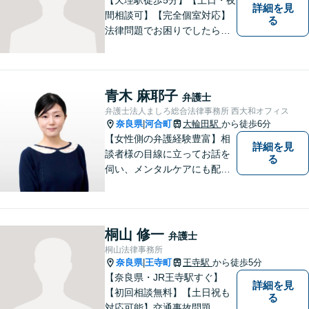
詳細を見
間相談可】【完全個室対応】
る
法律問題でお困りでしたらお
早めにご相談ください。依頼
者様の抱えていらっしゃる不
安や、ご希望を丁寧にお伺い
いたします。お早めのご相談
青木 麻耶子
弁護士
が納得のいく解決への第一歩
弁護士法人ましろ総合法律事務所 西大和オフィス
です。
奈良県
河合町
大輪田駅
から徒歩6分
|
【女性側の弁護経験豊富】相
詳細を見
談者様の目線に立ってお話を
る
伺い、メンタルケアにも配慮
しながら、懇切丁寧に対応し
ます。【離婚/債務整理】あら
ゆる法的手段を駆使した解決
策をご提案【LINE利用可】
桐山 修一
弁護士
【平日夜間、土日祝日、応相
桐山法律事務所
談】
奈良県
王寺町
王寺駅
から徒歩5分
|
【奈良県・JR王寺駅すぐ】
詳細を見
【初回相談無料】【土日祝も
る
対応可能】交通事故問題、遺