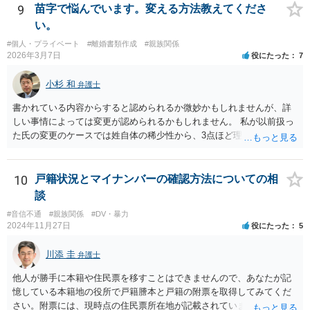
ても、Aが「今後、妻に私的に接触しないでほしい」という通知・警告
9
苗字で悩んでいます。変える方法教えてくださ
を送付することを弁護士に依頼すること自体は考えられます。ただ、
い。
前提として、弁護士としては、Aの意向確認等を行い、法的根拠や今後
#個人・プライベート
#離婚書類作成
#親族関係
の対応方針を整理することが必要となります。ですので、まずはAの希
2026年3月7日
役にたった
7
望等を確認し、必要に応じて、A本人が弁護士に相談するというのがよ
いように思われます。
小杉 和
弁護士
書かれている内容からすると認められるか微妙かもしれませんが、詳
しい事情によっては変更が認められるかもしれません。 私が以前扱っ
た氏の変更のケースでは姓自体の稀少性から、3点ほど理由を上申する
ことで変更が認められる結果となりました。記録を見ると、申立てか
ら2か月かからずに氏の変更許可の審判が出ています。
10
戸籍状況とマイナンバーの確認方法についての相
談
#音信不通
#親族関係
#DV・暴力
2024年11月27日
役にたった
5
川添 圭
弁護士
他人が勝手に本籍や住民票を移すことはできませんので、あなたが記
憶している本籍地の役所で戸籍謄本と戸籍の附票を取得してみてくだ
さい。附票には、現時点の住民票所在地が記載されています。