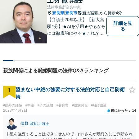
上羽 徹
弁護士
法律事務所奈良中央
奈良県
奈良市
新大宮駅
から徒歩4分
|
【弁護士20年以上】【新大宮
詳細を見
駅4分】★AIを活用★やるから
る
には徹底的にやる★これが私
のスタイルです。ご相談者に
とって少しでもプラスになる
のであれば、どのような努力
も惜しみません！「不安を安
心に」丁寧にサポートしま
親族関係による離婚問題の法律Q&Aランキング
す。お気軽にご相談ください
1
望まない中絶の強要に対する法的対応と自己防衛
策
#婚外の妊娠
#中絶
#子の認知
#養育費
#親族関係
#離婚協議
2023年4月9日
役にたった
14
俣野 政紀
弁護士
中絶を強要することはできませんので、pipiさんが最終的にご判断され