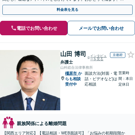
ひ一度ご相談ください【完全個室対応】【子連れ相談可】
料金表を見る
電話でお問い合わせ
メールでお問い合わせ
山田 博司
京都府
インタビュ
ーを見る
弁護士
山科総合法律事務所
営業時
橿原市
か
面談方法(対面・電
らも相談
話・ビデオなど)は
間：本日
受付中
応相談
定休日
親族関係による離婚問題
【関西エリア対応】【電話相談・WEB面談可】「お悩みの初期段階か