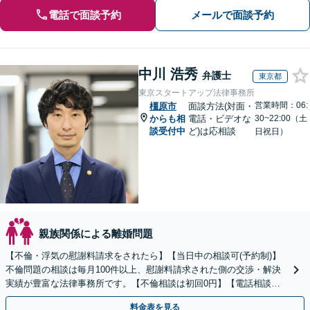
電話で面談予約
メールで面談予約
中川 浩秀
弁護士
東京都
東京スタートアップ法律事務所
営業時間：06:
橿原市
面談方法(対面・
からも相
電話・ビデオな
30~22:00（土
談受付中
ど)は応相談
日祝日）
親族関係による離婚問題
【不倫・浮気の慰謝料請求をされたら】【当日中の相談可(予約制)】
不倫問題の相談は毎月100件以上、慰謝料請求された側の交渉・解決
実績が豊富な法律事務所です。【不倫相談は初回0円】【電話相談で
ご契約まで対応可/来所不要】
料金表を見る