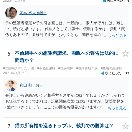
さないというおそれを奥様が抱くのはやむない面もあるとは思います
2023年2月7日
役にたった
4
が、ここは信じていただくしかないですし、婚姻費用の金額の合意が
できるかどうかの方が重要だと思います（合意できなれば納得した金
岡本 卓大
弁護士
額をもらえないという意味では、奥様の不満は残るからです）。 特別
子の監護者指定や子の引き渡しは、一般的に、素人が行うには、難し
経費という問題はあるのですが、一般には、収入から婚姻費用は定め
い手続だと思います。 代理人として弁護士に依頼するかは、費用の関
られ、全ての生活費が入っていると見ます。奥様の利益のために支払
係もあるので、要検討ですが、少なくとも、調停を進める上で、弁護
っている費用については、婚姻費用から引くことも相当だと思いま
士の助言を受けながら進めた方が良いと思います。 なお、費用の関係
す。
で、弁護士に依頼しづらいということであれば、法テラスの法律扶助
制度を利用できることもあるので、その点も弁護士に相談してみてく
6
不倫相手への慰謝料請求、両親への報告は法的に
ださい。
問題か？
#慰謝料請求したい側
#不倫慰謝料
#親族関係
#離婚書類作成
#離婚の慰謝料
2021年9月25日
役にたった
13
倉田 勲
弁護士
弁護士から連絡がいくと相手方もさすがに動くでしょうか？ →それで
も無視するようであれば、証拠関係次第にはなりますが、訴訟提起を
検討すべきでしょう。ここでの回答も限界がありますので、とりあえ
ず法律事務所で相談してみてください。
7
猫の所有権を巡るトラブル、裁判での勝算は？