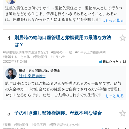
道義的責任とは何ですか？ →道徳的責任とは、道徳や人として行うべ
き道理などから生じる、任務を行うべきであるということ、あるい
は、任務を行わなかったことによる責めなどを意味します。 道義的責
任では、倫理ないし道徳上の責任のため法的責任のような強制力や罰
則はありませんが、道義的責任を果たさないことで、他人からの信用
を無くす、不遇を受けるなどの一般的にはそのような事実上の不利益
4
別居時の給与口座管理と婚姻費用の最適な方法
が生じます。
は？
#婚姻費用(別居中の生活費など)
#性格の不一致
#20年以上の婚姻期間
#離婚すること自体
#親族関係
#モラハラ
2022年7月24日
役にたった
12
離婚・男女問題に強い弁護士
辻村 幸宏
弁護士
給与口座についてはご相談者さんが管理されるのが一般的です。給与
の入金やカードの出金などの確認をご自身でされる方が今後は管理し
やすくなるからです。ただ、ご夫婦のこれまでの生活で奥様が管理さ
れており不当な出金をしないというのであれば、それはそのまま維持
しても構わないとは思います。 隠し財産といっても、収入は給与だけ
で隠しようがないでしょうし、今わかっていない財産がないのであれ
5
子の引き渡し監護権調停。母親不利な場合
ば別居後に新たな財産ができてもお互いに分与を主張できないことに
はなりますので杞憂ということになろうかと思います。 婚姻費用を渡
#親権
#親族関係
#音信不通
#慰謝料請求したい側