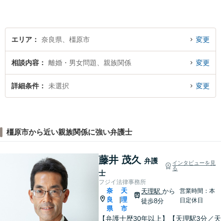
ームなリーガルサービスをご
提供させていただきます。
エリア
奈良県、橿原市
変更
相談内容
離婚・男女問題、親族関係
変更
詳細条件
未選択
変更
橿原市から近い親族関係に強い弁護士
藤井 茂久
弁護
インタビューを見
る
士
フジイ法律事務所
奈
天
天理駅
から
営業時間：本
良
理
|
日定休日
徒歩8分
県
市
【弁護士歴30年以上】【天理駅3分／天