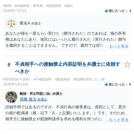
#親権
#内縁関係・事実婚
#親族関係
#裁判
2026年7月2日
役にたった
4
匿名A
弁護士
あなたが猫を一度もらい受けた（贈与された）のであれば、猫の所有
権はあなたにあり、彼氏にはいったん履行された（実行された）贈与
を撤回することはできません。 ですので、裁判では彼氏が勝つことは
できません。 もっとも、贈与が立証（証明）できるかどうかはご記載
の事情からははっきりしませんので、早めに弁護士に面談相談する方
がいいでしょう。 場合によっては弁護士名で通知等出してもらうほう
8
不貞相手への接触禁止内容証明を弁護士に依頼す
がいいかもしれません。
べきか
#異性関係(不貞等)
#不倫慰謝料
#親族関係
#慰謝料請求したい側
2026年5月14日
役にたった
6
離婚・男女問題に強い弁護士
髙橋 俊太
弁護士
詳細不明ではあるのですが、不貞行為の被害者は、原則として、貴方
の娘の配偶者（婿：以下「A」と記載いたします。）です。そのため、
相手方に接触禁止や慰謝料請求を求める権利を持つのは、基本的にはA
であり、貴方（Aからみて義父）が不貞相手に内容証明を送ることは法
的な根拠が弱いように思われます。Aが慰謝料を請求しない場合であっ