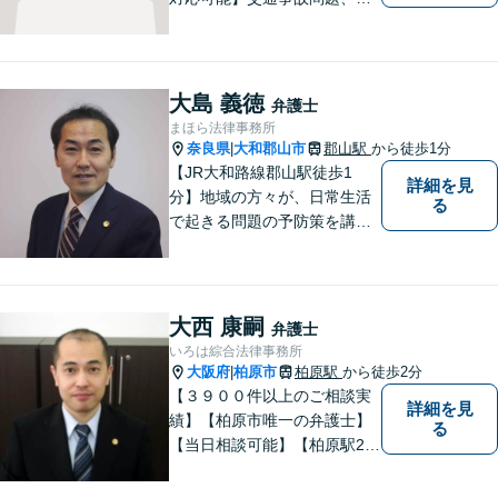
産相続問題、離婚問題などの
民事を中心に、 ご相談者様へ
最適なリーガルサポートをご
提供しています。
大島 義徳
弁護士
まほら法律事務所
奈良県
大和郡山市
郡山駅
から徒歩1分
|
【JR大和路線郡山駅徒歩1
詳細を見
分】地域の方々が、日常生活
る
で起きる問題の予防策を講じ
たい時や、既に問題を抱えて
何から手を付けてよいか分か
らない時に、まず相談できる
身近な弁護士を目指していま
大西 康嗣
弁護士
す。
いろは綜合法律事務所
大阪府
柏原市
柏原駅
から徒歩2分
|
【３９００件以上のご相談実
詳細を見
績】【柏原市唯一の弁護士】
る
【当日相談可能】【柏原駅2
分・堅下駅6分】