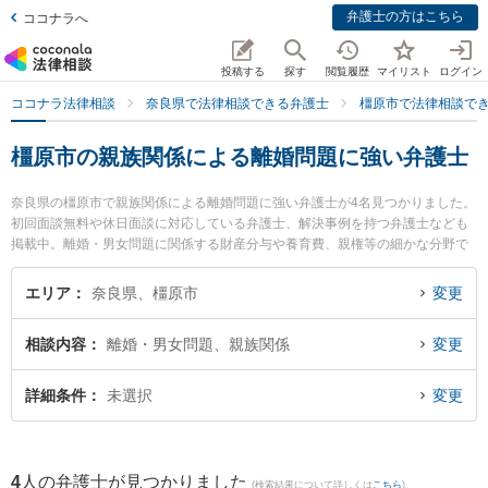
弁護士の方はこちら
ココナラへ
投稿する
探す
閲覧履歴
マイリスト
ログイン
ココナラ法律相談
奈良県で法律相談できる弁護士
橿原市で法律相談で
橿原市の親族関係による離婚問題に強い弁護士
奈良県の橿原市で親族関係による離婚問題に強い弁護士が4名見つかりました。
初回面談無料や休日面談に対応している弁護士、解決事例を持つ弁護士なども
掲載中。離婚・男女問題に関係する財産分与や養育費、親権等の細かな分野で
の絞り込み検索もでき便利です。特に奈良万葉法律事務所の高島 健太郎弁護士
や奈良あさひ法律事務所の島田 裕次弁護士、奈良万葉法律事務所の大谷 理史弁
エリア
奈良県、橿原市
変更
護士のプロフィール情報や弁護士費用、強みなどが注目されています。『橿原
市で土日や夜間に発生した親族関係による離婚問題のトラブルを今すぐに弁護
相談内容
離婚・男女問題、親族関係
変更
士に相談したい』『親族関係による離婚問題のトラブル解決の実績豊富な近く
の弁護士を検索したい』『初回相談無料で親族関係による離婚問題を法律相談
できる橿原市内の弁護士に相談予約したい』などでお困りの相談者さんにおす
詳細条件
未選択
変更
すめです。
4
人の弁護士が見つかりました
(検索結果について詳しくは
こちら
)