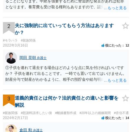
ることになります。中絶を強要するために脅迫的な発言があれば犯罪
となります。養育費も受け取る権利もありますので、認知等につきお
相手がきちんと対応しないのであれば弁護士にご相談されることをお
勧めします。
2
夫に強制的に出ていってもらう方法はあります
か？
#モラハラ
#親族関係
2022年3月16日
役にたった
12
岡田 晃朝
弁護士
①子供を連れて退去する場合はどのような点に気を付ければいいです
か？ 子供を連れて出ることです。 一時でも置いて出てはいけません。
財産分与で財産がわかるように、相手の預貯金や給与明細などの記録
をコピーしておくことです。 ②私たちが出ていっても夫が私の実家か
ら立ち退かない場合は明渡し請求訴訟を提起することになりますか？
はい。 もっとも、調停の中で明け渡しを打診し、それでも出ないとき
3
道義的責任とは何か？法的責任との違いと影響を
はということになるでしょう。
解説
#親族関係
#慰謝料請求したい側
#離婚書類作成
#20年以上の婚姻期間
#音信不通
2024年2月17日
役にたった
14
倉田 勲
弁護士