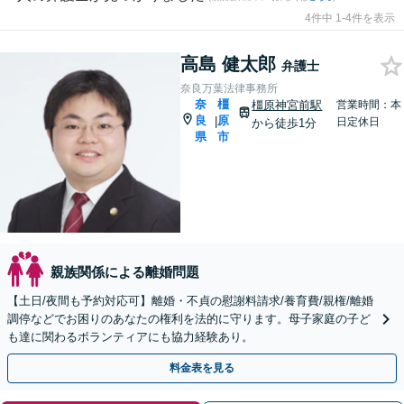
4件中 1-4件を表示
高島 健太郎
弁護士
奈良万葉法律事務所
奈
橿
橿原神宮前駅
営業時間：本
良
原
|
日定休日
から徒歩1分
県
市
親族関係による離婚問題
【土日/夜間も予約対応可】離婚・不貞の慰謝料請求/養育費/親権/離婚
調停などでお困りのあなたの権利を法的に守ります。母子家庭の子ど
も達に関わるボランティアにも協力経験あり。
料金表を見る