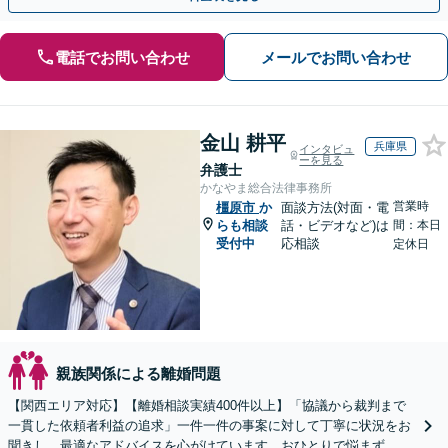
電話でお問い合わせ
メールでお問い合わせ
金山 耕平
兵庫県
インタビュ
ーを見る
弁護士
かなやま総合法律事務所
営業時
橿原市
か
面談方法(対面・電
らも相談
話・ビデオなど)は
間：本日
受付中
応相談
定休日
親族関係による離婚問題
【関西エリア対応】【離婚相談実績400件以上】「協議から裁判まで
一貫した依頼者利益の追求」一件一件の事案に対して丁寧に状況をお
聞きし、最適なアドバイスを心がけています。おひとりで悩まず、ぜ