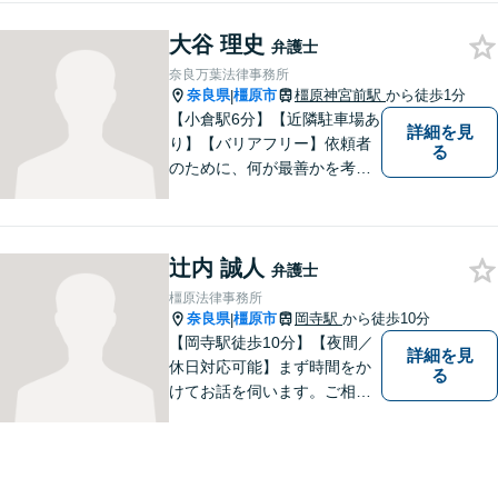
法律事務所は離婚問題・不貞
大谷 理史
問題のみを扱う法律事務所で
弁護士
す。離婚をお考えの方は一度
奈良万葉法律事務所
ご相談ください。
奈良県
橿原市
橿原神宮前駅
から徒歩1分
|
【小倉駅6分】【近隣駐車場あ
詳細を見
り】【バリアフリー】依頼者
る
のために、何が最善かを考
え、依頼者に寄り添える弁護
士でありたいと思っていま
す。依頼者の皆様に最善の解
辻内 誠人
決策を提案し続けます。 よろ
弁護士
しくお願いします。
橿原法律事務所
奈良県
橿原市
岡寺駅
から徒歩10分
|
【岡寺駅徒歩10分】【夜間／
詳細を見
休日対応可能】まず時間をか
る
けてお話を伺います。ご相談
者の思いを十分お聞きし、そ
の実現に向けてサポートいた
します。【地域に根ざした弁
護士】地域密着型のアットホ