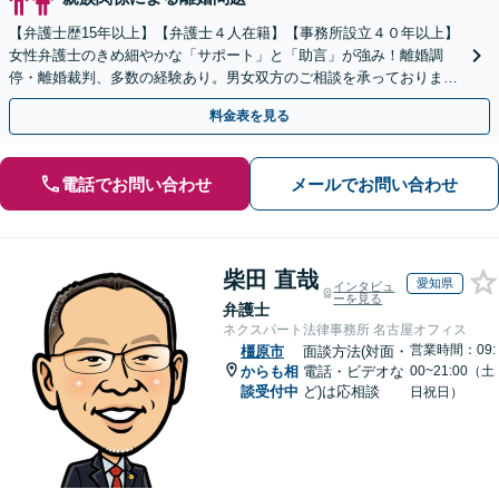
【弁護士歴15年以上】【弁護士４人在籍】【事務所設立４０年以上】
女性弁護士のきめ細やかな「サポート」と「助言」が強み！離婚調
停・離婚裁判、多数の経験あり。男女双方のご相談を承っております
【お子さま連れのご相談OK】【南海岸和田駅徒歩3分】
料金表を見る
電話でお問い合わせ
メールでお問い合わせ
柴田 直哉
愛知県
インタビュ
ーを見る
弁護士
ネクスパート法律事務所 名古屋オフィス
営業時間：09:
橿原市
面談方法(対面・
からも相
電話・ビデオな
00~21:00（土
談受付中
ど)は応相談
日祝日）