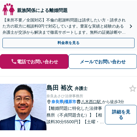
親族関係による離婚問題
【来所不要／全国対応】不倫の慰謝料問題は請求したい方・請求され
た方の双方に相談料0円で対応しています。豊富な実績と経験のある
弁護士が交渉から解決まで徹底サポートします。無料の証拠診断や着
手金の返還保証もありますので安心してご相談ください。
料金表を見る
電話でお問い合わせ
メールでお問い合わせ
島田 裕次
弁護士
奈良あさひ法律事務所
奈良県
橿原市
八木西口駅
から徒歩3分
|
【離婚問題に特化した法律事
詳細を見
務所（不貞問題含む）】【相
る
談料30分5500円】【土曜・夜
間対応可】【大和八木駅5分・
八木西口駅3分】 奈良あさひ