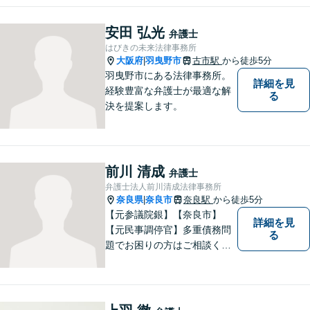
安田 弘光
弁護士
はびきの未来法律事務所
大阪府
羽曳野市
古市駅
から徒歩5分
|
羽曳野市にある法律事務所。
詳細を見
経験豊富な弁護士が最適な解
る
決を提案します。
前川 清成
弁護士
弁護士法人前川清成法律事務所
奈良県
奈良市
奈良駅
から徒歩5分
|
【元参議院銀】【奈良市】
詳細を見
【元民事調停官】多重債務問
る
題でお困りの方はご相談くだ
さい。その他、一般民事事件
も対応しております。奈良市
大宮町でお困りの方がいまし
たら、一度ご相談ください。