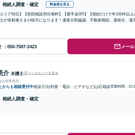
相続人調査・確定
料金表を見る
エリア対応】【初回相談30分無料】【着手金0円】【相続だけで年100件以
士が依頼者さまの味方になります！遺産分割協議、不動産相続、遺留分、遺
せ
メール
亮介
弁護士
インタビューを見る
施法律事務所
市
からも相談受付中
面談方法(対面・電話・ビデオなど)は応相談
営業時間：10:0
相続人調査・確定