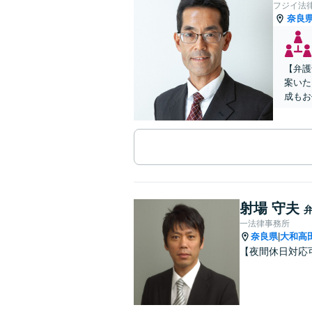
フジイ法
奈良
【弁護
案いた
成もお
射場 守夫
一法律事務所
奈良県
大和高
|
【夜間休日対応