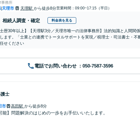
律事務所
県
天理市
天理駅
から徒歩8分
営業時間：09:00~17:15（平日）
|
相続人調査・確定
料金表を見る
士歴30年以上】【天理駅3分／天理市唯一の法律事務所】法的知識と人間関
します。「士業との連携でトータルサポートを実現／税理士・司法書士・不
任せください
電話でお問い合わせ
弁護士
田市
高田駅
から徒歩8分
可能】問題解決のはじめの一歩をお手伝いいたします。