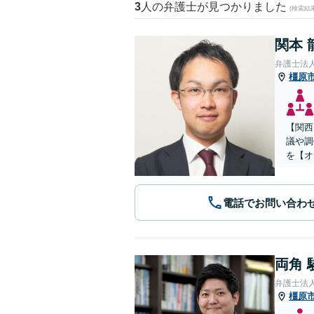
3
人の弁護士が見つかりました
(検索結
関本 
弁護士法
橿原
【関西
議や調
を【オ
電話でお問い合わ
両角 
弁護士法
橿原