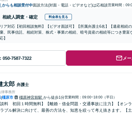
市
からも相談受付中
面談方法(対面・電話・ビデオなど)は応相談
営業時間：09:0
相続人調査・確定
料金表を見る
リア対応【初回相談無料】【ビデオ面談可】【所属弁護士6名】【遺産相続
棄、民事信託、相続対策、株式・事業の相続、暗号資産の相続等につき豊富
応】
メー
健太郎
弁護士
法律事務所
県
橿原市
橿原神宮前駅
から徒歩1分
営業時間：09:00~18:00（平日）
|
談料 初回１時間無料】【離婚・借金問題・交通事故に注力】【オンラ
ラブル解決に向けて、最善の方法を、知恵を絞って考え抜きます。【土