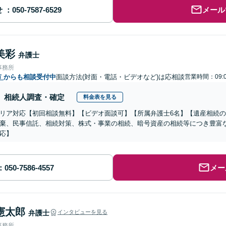
せ
メール
美彩
弁護士
事務所
市
からも相談受付中
面談方法(対面・電話・ビデオなど)は応相談
営業時間：09:0
相続人調査・確定
料金表を見る
リア対応【初回相談無料】【ビデオ面談可】【所属弁護士6名】【遺産相続
棄、民事信託、相続対策、株式・事業の相続、暗号資産の相続等につき豊富
応】
メー
憲太郎
弁護士
インタビューを見る
事務所