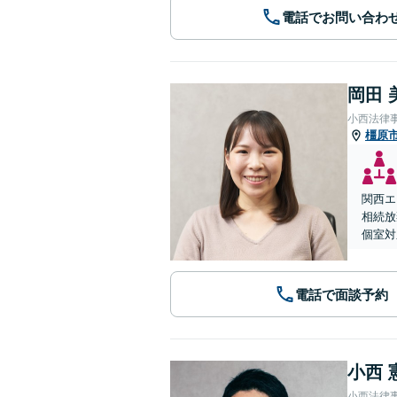
電話でお問い合わ
岡田 
小西法律
橿原
関西エ
相続放
個室対
電話で面談予約
小西 
小西法律