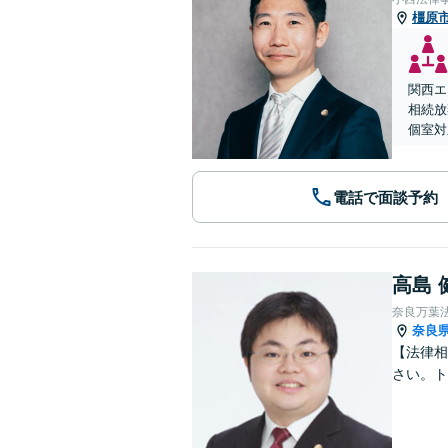
橿原
関西エ
相続放
個室対
電話で面談予約
高島 
奈良万葉
奈良
【法律相
さい。ト