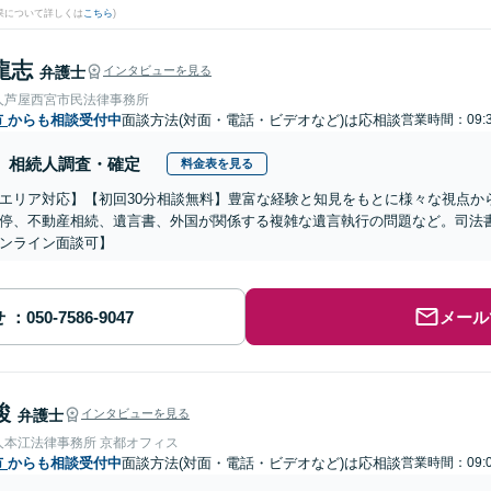
果について詳しくは
こちら
)
龍志
弁護士
インタビューを見る
人芦屋西宮市民法律事務所
市
からも相談受付中
面談方法(対面・電話・ビデオなど)は応相談
営業時間：09:3
相続人調査・確定
料金表を見る
エリア対応】【初回30分相談無料】豊富な経験と知見をもとに様々な視点か
停、不動産相続、遺言書、外国が関係する複雑な遺言執行の問題など。司法
ンライン面談可】
せ
メール
駿
弁護士
インタビューを見る
人本江法律事務所 京都オフィス
市
からも相談受付中
面談方法(対面・電話・ビデオなど)は応相談
営業時間：09:0