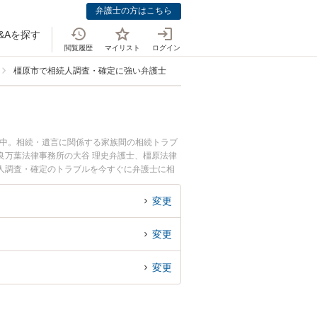
弁護士の方はこちら
&Aを探す
閲覧履歴
マイリスト
ログイン
橿原市で相続人調査・確定に強い弁護士
載中。相続・遺言に関係する家族間の相続トラブ
良万葉法律事務所の大谷 理史弁護士、橿原法律
人調査・確定のトラブルを今すぐに弁護士に相
律相談できる橿原市内の弁護士に相談予約した
変更
変更
変更