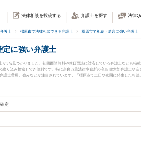
法律相談を投稿する
弁護士を探す
法律Q
弁護士
橿原市で法律相談できる弁護士
橿原市で相続・遺言に強い弁護士
確定に強い弁護士
士が3名見つかりました。初回面談無料や休日面談に対応している弁護士なども掲
の絞り込み検索もでき便利です。特に奈良万葉法律事務所の高島 健太郎弁護士や奈
や弁護士費用、強みなどが注目されています。『橿原市で土日や夜間に発生した相続
の実績豊富な近くの弁護士を検索したい』『初回相談無料で相続人調査・確定を法
。
確定