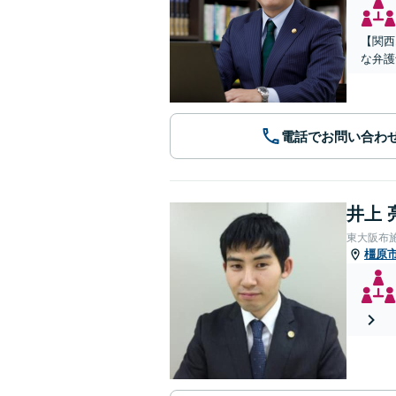
【関西
な弁護
電話でお問い合わ
井上 
東大阪布
橿原