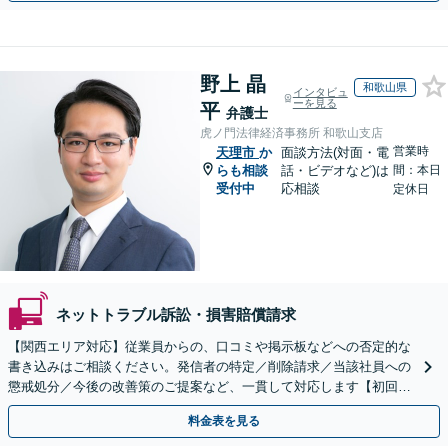
野上 晶
和歌山県
インタビュ
ーを見る
平
弁護士
虎ノ門法律経済事務所 和歌山支店
営業時
天理市
か
面談方法(対面・電
らも相談
話・ビデオなど)は
間：本日
受付中
応相談
定休日
ネットトラブル訴訟・損害賠償請求
【関西エリア対応】従業員からの、口コミや掲示板などへの否定的な
書き込みはご相談ください。発信者の特定／削除請求／当該社員への
懲戒処分／今後の改善策のご提案など、一貫して対応します【初回相
談30分無料】書き込みを行わせない職場環境整備にも注力
料金表を見る