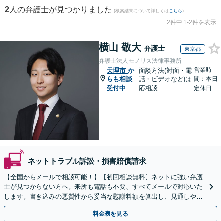
2
人の弁護士が見つかりました
(検索結果について詳しくは
こちら
)
2件中 1-2件を表示
横山 敬大
弁護士
東京都
弁護士法人モノリス法律事務所
営業時
天理市
か
面談方法(対面・電
らも相談
話・ビデオなど)は
間：本日
受付中
応相談
定休日
ネットトラブル訴訟・損害賠償請求
【全国からメールで相談可能！】【初回相談無料】ネットに強い弁護
士が見つからない方へ。来所も電話も不要、すべてメールで対応いた
します。書き込みの悪質性から妥当な慰謝料額を算出し、見通しや費
用面のリスクも包み隠さずお伝えしサポートします。
料金表を見る