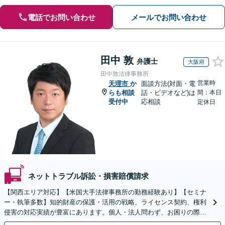
電話でお問い合わせ
メールでお問い合わせ
田中 敦
弁護士
大阪府
田中敦法律事務所
営業時
天理市
か
面談方法(対面・電
らも相談
話・ビデオなど)は
間：本日
受付中
応相談
定休日
ネットトラブル訴訟・損害賠償請求
【関西エリア対応】【米国大手法律事務所の勤務経験あり】【セミナ
ー・執筆多数】知的財産の保護・活用の戦略、ライセンス契約、権利
侵害の対応実績が豊富にあります。個人・法人問わず、お困りの際は
お気軽にご相談ください。【弁護士歴15年以上】