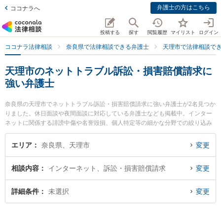
弁護士の方はこちら
ココナラへ
投稿する
探す
閲覧履歴
マイリスト
ログイン
ココナラ法律相談
奈良県で法律相談できる弁護士
天理市で法律相談で
天理市のネットトラブル訴訟・損害賠償請求に
強い弁護士
奈良県の天理市でネットトラブル訴訟・損害賠償請求に強い弁護士が2名見つか
りました。休日面談や夜間面談に対応している弁護士なども掲載中。インター
ネットに関係する誹謗中傷や名誉毀損、個人特定等の細かな分野での絞り込み
検索もでき便利です。特にフジイ法律事務所の藤井 茂久弁護士やフジイ法律事
務所の加見 旬嗣弁護士のプロフィール情報や弁護士費用、強みなどが注目され
エリア
奈良県、天理市
変更
ています。『天理市で土日や夜間に発生したネットトラブル訴訟・損害賠償請
求のトラブルを今すぐに弁護士に相談したい』『ネットトラブル訴訟・損害賠
相談内容
インターネット、訴訟・損害賠償請求
変更
償請求のトラブル解決の実績豊富な近くの弁護士を検索したい』『初回相談無
料でネットトラブル訴訟・損害賠償請求を法律相談できる天理市内の弁護士に
相談予約したい』などでお困りの相談者さんにおすすめです。
詳細条件
未選択
変更