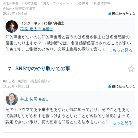
#誹謗中傷
#名誉毀損
#個人・プライベート
#被害者
#肖像権侵害
す。営業目的であり、本人も掲載を拒否していることは、違法性を認
#訴訟・損害賠償請求
める方向の事情となりますが、自動的に肖像権侵害となるわけではあ
2026年8月4日
役にたった
1
りません。 まず、見積書、メール、チャット、デザイナーの利用規約
を確認したうえで、「提供素材及びこれを含む画面の複製・SNS掲載
インターネットに強い弁護士
稲葉 進太郎
を許諾しない」と書面で明確に通知することをお勧めします。すでに
弁護士
掲載された場合は、URL、掲載日時、画面を保存してから削除を求め
知的障害がないのに知的障害者と言うのは名誉毀損または名誉感情の
てください。
侵害になりますか？ →裁判所では、名誉感情侵害とされることが多い
印象です。ご指摘のとおり、文脈上侮辱の意味で言っている点も加味
されていると思います。
7
SNSでのやり取りでの事
#加害者
#訴訟・損害賠償請求
2026年7月25日
役にたった
1
井上 祐司
弁護士
そのトラウマである事実をあなたが既に知っており、そのことをあえ
て認識しながら相手を傷つけようとしたことが客観的な証拠によって
認定できない限り、何の罰則も問題となる法令もないと思われます。