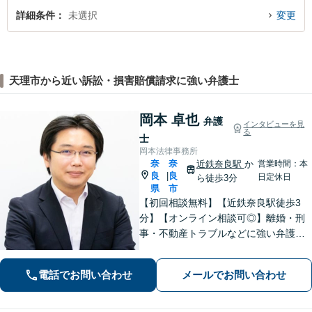
詳細条件
未選択
変更
天理市から近い訴訟・損害賠償請求に強い弁護士
岡本 卓也
弁護
インタビューを見
る
士
岡本法律事務所
奈
奈
近鉄奈良駅
か
営業時間：本
良
良
|
日定休日
ら徒歩3分
県
市
【初回相談無料】【近鉄奈良駅徒歩3
分】【オンライン相談可◎】離婚・刑
事・不動産トラブルなどに強い弁護士
です。奈良を中心にご相談、ご依頼に
対応しています。お一人で悩まれず、
電話でお問い合わせ
メールでお問い合わせ
まずはお気軽に電話いただけたらと思
います。【土日夜間面談】【出張相
談】