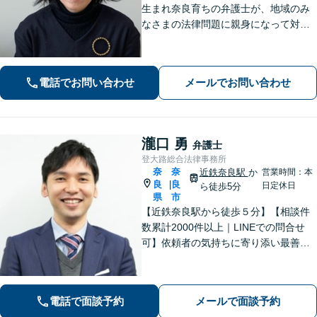
生まれ奈良育ちの弁護士が、地域のみ
なさまの法律問題に親身になって対応
します【離婚問題】家族・子どもの問
題に強みあり【相続遺言】丁寧にお話
を伺うことを大切にしています【近鉄
電話でお問い合わせ
メールでお問い合わせ
奈良駅5分】【オンライン相談可】
瀧口 勇
弁護士
登大路総合法律事務所
奈
奈
近鉄奈良駅
か
営業時間：本
良
良
|
日定休日
ら徒歩5分
県
市
【近鉄奈良駅から徒歩５分】【相談件
数累計2000件以上｜LINEでの問合せ
可】依頼者の気持ちに寄り添い最善の
解決策をご提案します。交通事故・相
続・借金・など幅広く対応【オンライ
ン法律相談可能】
電話で面談予約
メールで面談予約