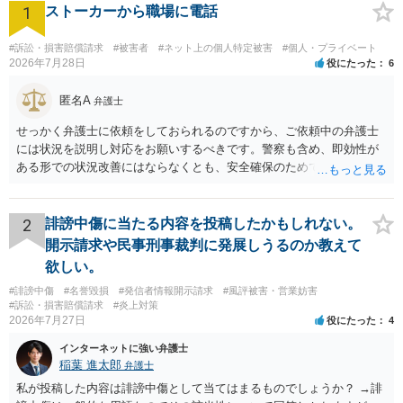
1
ストーカーから職場に電話
#訴訟・損害賠償請求
#被害者
#ネット上の個人特定被害
#個人・プライベート
2026年7月28日
役にたった
6
匿名A
弁護士
せっかく弁護士に依頼をしておられるのですから、ご依頼中の弁護士
には状況を説明し対応をお願いするべきです。警察も含め、即効性が
ある形での状況改善にはならなくとも、安全確保のためできることは
ある筈です。
2
誹謗中傷に当たる内容を投稿したかもしれない。
開示請求や民事刑事裁判に発展しうるのか教えて
欲しい。
#誹謗中傷
#名誉毀損
#発信者情報開示請求
#風評被害・営業妨害
#訴訟・損害賠償請求
#炎上対策
2026年7月27日
役にたった
4
インターネットに強い弁護士
稲葉 進太郎
弁護士
私が投稿した内容は誹謗中傷として当てはまるものでしょうか？ →誹