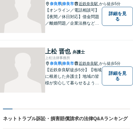
奈良県
奈良市
近鉄奈良駅
から徒歩5分
|
【オンライン／電話相談可】
詳細を見
【夜間／休日対応】借金問題
る
／離婚問題／企業法務など幅
広く対応。皆さまが抱える
様々な問題を解決するお手伝
いをすることはもちろん、皆
さまに安心を与えることを目
上松 晋也
弁護士
指します。【地域に根差した
上松法律事務所
弁護士】まずはお気軽にご相
奈良県
奈良市
近鉄奈良駅
から徒歩5分
|
談ください。
【近鉄奈良駅徒歩5分】【地域
詳細を見
に根差した弁護士】地域の皆
る
様が安心して暮らせるように
力を尽くします。離婚問題／
相続問題／労働問題／不動産
問題／刑事事件など、幅広く
対応します。【夜間／休日対
応可】法律トラブルでお悩み
ネットトラブル訴訟・損害賠償請求の法律Q&Aランキング
の方は、お気軽にご相談くだ
さい。