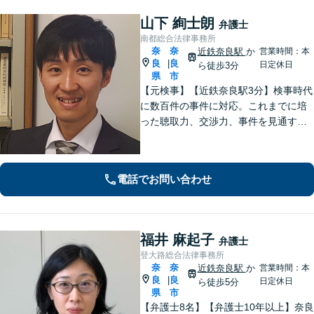
山下 絢士朗
弁護士
南都総合法律事務所
奈
奈
近鉄奈良駅
か
営業時間：本
良
良
|
日定休日
ら徒歩3分
県
市
【元検事】【近鉄奈良駅3分】検事時代
に数百件の事件に対応。これまでに培
った聴取力、交渉力、事件を見通す分
析力で、依頼者の方が最善の選択をす
る手助けをいたします。経験の全てを
注ぎ、地元奈良のために尽くします。
電話でお問い合わせ
【法テラス利用可】
福井 麻起子
弁護士
登大路総合法律事務所
奈
奈
近鉄奈良駅
か
営業時間：本
良
良
|
日定休日
ら徒歩5分
県
市
【弁護士8名】【弁護士10年以上】奈良