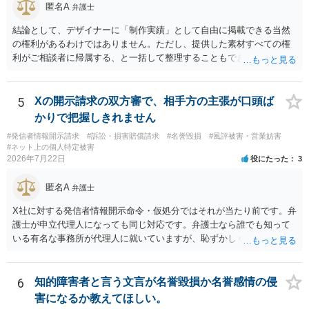
匿名A
弁護士
結論として、デザイナーに「制作実績」として自由に掲載できる当然
の権利があるわけではありません。ただし、提供した素材すべての権
利がご相談者に帰属する、と一括して整理することもできません。 ご
自身が撮影・執筆した写真や文章は、創作性があれば原則としてご自
身が著作権者です。 他方、ブランド名、文字主体のロゴ、商品情報、
短いキャッチコピー、販売コンセプトなどは、通常、著作物には当た
5
Xの開示請求の双方審で、相手方の主張が口頭ば
りません。ただし、ロゴに独自の図形やイラスト等が含まれる場合に
かりで把握しきれません
は、その表現部分が著作物となる可能性があります。 また、人物写真
#発信者情報開示請求
#訴訟・損害賠償請求
#名誉毀損
#風評被害・営業妨害
の著作権は撮影者に、肖像に関する権利は被写体本人に帰属します
#ネット上の個人特定被害
（著作権法2条・17条）。 ウェブサイト全体に当然に著作権が生じる
2026年7月22日
役にたった
3
わけではありません。デザイナーが独自に制作したイラストやバナー
等は別として、一般的なレイアウトや配色、依頼者から提供された素
匿名A
弁護士
材を希望に沿って配置した部分には、通常、著作物性は認められにく
いと考えられます。仮に具体的な画面構成の一部に創作性が認められ
X社に対する発信者情報開示命令・仮処分ではそれが当たり前です。弁
ても、その権利は当該部分に限られ、ご相談者の写真や文章等を制作
護士が申立代理人になっても同じ対応です。弁護士なら誰でも知って
実績として掲載する権限まで当然に生じるものではありません。 もっ
いる有名な事務所が代理人に就いていますが、恥ずかしくないのだろ
とも、契約書がなくても、見積書、メール、利用規約等に実績掲載へ
うかと思います。
の同意があれば別です。また、単に制作を担当した事実を記載した
り、公開中のサイトへリンクしたりする行為まで当然に禁止できると
6
知的障害者と言う文言が名誉毀損か名誉感情の侵
は限りません。 人物写真については、通常のSNSへの無断掲載と同
害になるか教えてほしい。
様、掲載目的、態様、必要性、本人の特定可能性等から判断されま