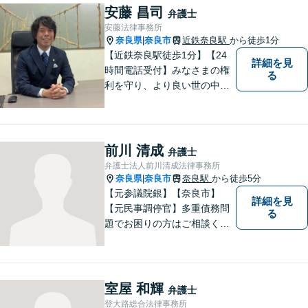
発生前のご相談も受け付けて
安藤 昌司
弁護士
おります。【電話相談可】
安藤法律事務所
奈良県
奈良市
近鉄奈良駅
から徒歩1分
|
【近鉄奈良駅徒歩1分】【24
詳細を見
時間電話受付】みなさまの権
る
利を守り、より良い世の中に
していくことに全力を尽くし
ます。金銭問題／男女問題／
交通事故／刑事事件に注力し
ています。法律トラブルでお
前川 清成
弁護士
悩みごとがありましたら、お
弁護士法人前川清成法律事務所
気軽にご相談ください。
奈良県
奈良市
奈良駅
から徒歩5分
|
【元参議院銀】【奈良市】
詳細を見
【元民事調停官】多重債務問
る
題でお困りの方はご相談くだ
さい。その他、一般民事事件
も対応しております。奈良市
大宮町でお困りの方がいまし
たら、一度ご相談ください。
室屋 和輝
弁護士
登大路総合法律事務所