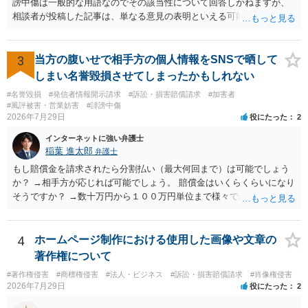
謗中傷は一般的な用語なのでその該当性について回答しかねますが、
相談者が投稿した記事は、単なる意見の表明といえる可能性が高く、
権利侵害が認められる可能性は低いと存じます。 もし当てはまるとし
て、開示請求が認められたり、民事裁判や刑事裁判に発展しうるもの
でしょうか？ →権利侵害や、名誉毀損・侮辱に該当する可能性が低い
3
当方の腹いせで相手方の個人情報をSNSで晒して
ため、民事裁判や刑事裁判に発展することはあまり考えられないよう
しまい名誉毀損させてしまったかもしれない
に思われます。
#名誉毀損
#発信者情報開示請求
#訴訟・損害賠償請求
#加害者
#風評被害・営業妨害
#誹謗中傷
2026年7月29日
役にたった
2
インターネットに強い弁護士
稲葉 進太郎
弁護士
もし賠償金を請求されたら分割払い（最大何回まで）は可能でしょう
か？ →相手方が応じれば可能でしょう。 賠償金はいくらくらいになり
そうですか？ →数十万円から１００万円単位まで様々であり、不明で
す。相手方から相談者様に対し請求がなされた場合、減額や分割の交
渉が行われ、双方合意に至れば支払が開始され、決裂して相手方が訴
訟提起を選択すれば訴訟の中で解決がなされる流れが通常です。
4
ホームページ制作における使用した画像や文章の
著作権について
#著作権侵害
#商標権侵害
#法人・ビジネス
#訴訟・損害賠償請求
#肖像権侵害
2026年7月29日
役にたった
2