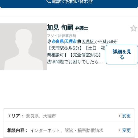
電話でお問い合わせ
法書士・不動産鑑定士など」相続に関
わる問題を総合的に解決へ導きます
加見 旬嗣
弁護士
フジイ法律事務所
奈良県
天理市
天理駅
から徒歩8分
|
【天理駅徒歩5分】【土日・夜
詳細を見
間相談可】【完全個室対応】
る
法律問題でお困りでしたらお
早めにご相談ください。依頼
者様の抱えていらっしゃる不
安や、ご希望を丁寧にお伺い
いたします。お早めのご相談
が納得のいく解決への第一歩
です。
エリア
奈良県、天理市
変更
相談内容
インターネット、訴訟・損害賠償請求
変更