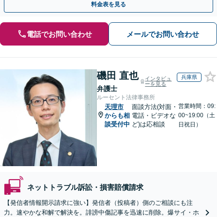
料金表を見る
電話でお問い合わせ
メールでお問い合わせ
磯田 直也
兵庫県
インタビュ
ーを見る
弁護士
ルーセント法律事務所
営業時間：09:
天理市
面談方法(対面・
からも相
電話・ビデオな
00~19:00（土
談受付中
ど)は応相談
日祝日）
ネットトラブル訴訟・損害賠償請求
【発信者情報開示請求に強い】発信者（投稿者）側のご相談にも注
力。速やかな和解で解決を。誹謗中傷記事を迅速に削除。爆サイ・ホ