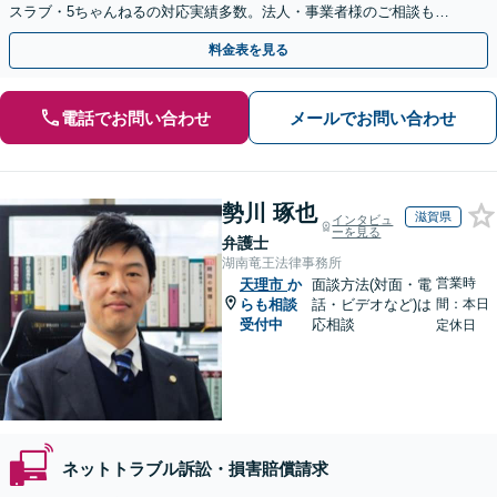
スラブ・5ちゃんねるの対応実績多数。法人・事業者様のご相談も歓
迎【初回相談無料・電話/WEB面談・夜間休日全国対応可】
料金表を見る
電話でお問い合わせ
メールでお問い合わせ
勢川 琢也
滋賀県
インタビュ
ーを見る
弁護士
湖南竜王法律事務所
営業時
天理市
か
面談方法(対面・電
らも相談
話・ビデオなど)は
間：本日
受付中
応相談
定休日
ネットトラブル訴訟・損害賠償請求