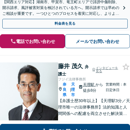
【関西エリア対応】湖南市、甲賀市、竜王町エリアで誹謗中傷削除、
開示請求、風評被害対策を検討されている方へ。開示請求では早めの
ご相談が重要です。一つひとつのプロセスを着実に対応し、よりよい
解決に向けて尽力いたします【Web面談OK】
料金表を見る
電話でお問い合わせ
メールでお問い合わせ
藤井 茂久
弁
インタビューを
見る
護士
フジイ法律事務所
奈
天
天理駅
から
営業時間：本
良
理
|
日定休日
徒歩8分
県
市
【弁護士歴30年以上】【天理駅3分／天
理市唯一の法律事務所】法的知識と人
間関係への配慮を両立させた解決策を
ご提案いたします。「士業との連携で
トータルサポートを実現／税理士・司