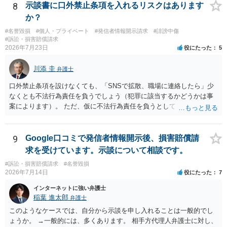
8
示談書に口外禁止条項を入れるリスクはあります
か？
#名誉毀損
#個人・プライベート
#発信者情報開示請求
#誹謗中傷
#訴訟・損害賠償請求
2026年7月23日
役にたった
5
川添 圭
弁護士
口外禁止条項を設けなくても、「SNSで拡散、職場に連絡したら」少
なくとも不法行為責任を負うでしょう（犯罪に該当するかどうかは事
案によります）。 ただ、仮に不法行為責任を負うとしても、違約金を
決めておかなければ慰謝料程度しか認められないケースが出てきます
（日本の裁判所が認定する慰謝料は、到底被害感情を満足させられる
ような金額ではありません）。そのため、口外禁止条項とともに口外
9
Google口コミで発信者情報開示後、損害賠償請
した場合の違約金（100～200万円程度）を定めることには、大きな意
求を受けています。示談について相談です。
味と抑止力があります。 逆に、口外禁止条項を設けると、正当な理由
#訴訟・損害賠償請求
#名誉毀損
がある場合を除いて第三者へ情報開示ができなくなります。そのた
2026年7月14日
役にたった
7
め、口外禁止条項によって自らを縛られてしまうと困るようなケース
（例えば弁護団事件でマスコミ等へ公表する必要があるケース等）で
インターネットに強い弁護士
は、口外禁止の範囲を特定・限定する等の工夫をすることがあります
稲葉 進太郎
弁護士
が、個人間の紛争で、合意後もみだりに紛争情報を口外することそれ
このようなケースでは、自分から示談を申し入れることは一般的でし
自体が異常事態であって、相手方への抑止効果として口外禁止条項を
ょうか。 →一般的には、多くあります。 相手方代理人弁護士に対し、