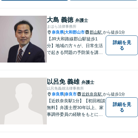
大島 義徳
弁護士
まほら法律事務所
奈良県
大和郡山市
郡山駅
から徒歩1分
|
【JR大和路線郡山駅徒歩1
詳細を見
分】地域の方々が、日常生活
る
で起きる問題の予防策を講じ
たい時や、既に問題を抱えて
何から手を付けてよいか分か
らない時に、まず相談できる
身近な弁護士を目指していま
以呂免 義雄
弁護士
す。
以呂免義雄法律事務所
奈良県
奈良市
近鉄奈良駅
から徒歩1分
|
【近鉄奈良駅1分】【初回相談
詳細を見
無料】弁護士歴30年以上、家
る
事調停委員の経験をもとに複
雑な相続問題も依頼者様の状
況に合わせ、適切なアドバイ
スをご提供いたします。相続