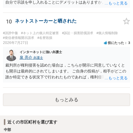
設定しておく方が望ましい場合が多いと思われます（上記のとおり、
自分で示談を申し入れることにデメリットはありますか。 →弁護士で
口外禁止条項は、違反した際の違約金条項とワンセットにすることで
はない方が減額交渉に望む場合、知識がないことから、相手方が納得
効果を発揮するといえます）。
できる主張を展開するのが難しいという点が指摘されるでしょう。 弁
護士に依頼する経済的余裕がない場合、自分で示談交渉を行う際に注
10
ネットストーカーと晒された
意すべき点があれば教えてください。 →分からないことが出てきたら
弁護士にご相談になるのが良いかと存じます。まずは電話相談などで
#誹謗中傷
#ネット上の個人特定被害
#訴訟・損害賠償請求
#個人情報削除
直接弁護士にご相談になることをお勧めいたします。
#発信者情報開示請求
#名誉毀損
2026年7月27日
役にたった
3
インターネットに強い弁護士
泉 亮介
弁護士
裁判所が権利侵害を認めた場合は，こちらが開示に同意していなくと
も開示は最終的にされてしまいます。 ご自身の投稿が，相手がどこの
誰か特定できる状況下で行われたものであれば，権利侵害性が認めら
れる可能性はあるかと思われます。 もっとも，相手方の晒し行為につ
いても，アカウントを特定したうえで，ネットストーカーとして晒し
たのであれば，かかる行為に権利侵害性が認められる可能性はあるで
もっとみる
しょう。
近くの市区町村を選び直す
中部