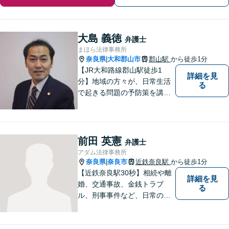
大島 義徳
弁護士
まほら法律事務所
奈良県
大和郡山市
郡山駅
から徒歩1分
|
【JR大和路線郡山駅徒歩1
詳細を見
分】地域の方々が、日常生活
る
で起きる問題の予防策を講じ
たい時や、既に問題を抱えて
何から手を付けてよいか分か
らない時に、まず相談できる
身近な弁護士を目指していま
前田 英憲
弁護士
す。
アダム法律事務所
奈良県
奈良市
近鉄奈良駅
から徒歩1分
|
【近鉄奈良駅30秒】相続や離
詳細を見
婚、交通事故、金銭トラブ
る
ル、刑事事件など、日常の中
で突然起こる法律問題に幅広
く対応しています。奈良県で
弁護士をお探しの方は、まず