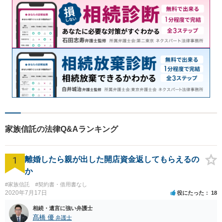
家族信託の法律Q&Aランキング
1
離婚したら親が出した開店資金返してもらえるの
か
#家族信託
#契約書・借用書なし
2020年7月17日
役にたった
18
相続・遺言に強い弁護士
髙橋 優
弁護士