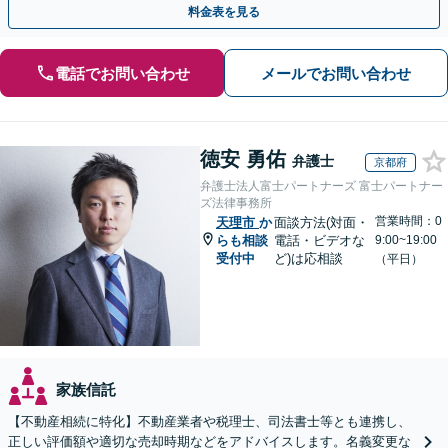
料金表を見る
電話でお問い合わせ
メールでお問い合わせ
徳安 勇佑
弁護士
京都府
弁護士法人富士パートナーズ 富士パートナー
ズ法律事務所
営業時間：0
天理市
か
面談方法(対面・
らも相談
電話・ビデオな
9:00~19:00
受付中
ど)は応相談
（平日）
家族信託
【不動産相続に特化】不動産業者や税理士、司法書士等とも連携し、
正しい評価額や適切な売却時期などをアドバイスします。名義変更な