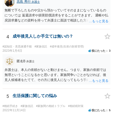
高島 秀行
弁護士
無断で下ろしたものや父から預かっていてそのままになっているもの
については 返還請求や損害賠償請求をすることができます。 通帳や払
戻請求書などの資料を持って弁護士に面談で相談した方がよいと思い
ます。
4
成年後見人しか手立ては無いの？
#認知症・意思疎通不能
#家族信託
#成年後見(生前の財産管理)
2023年1月4日
役にたった
3
匿名B
弁護士
弁護士は、本人の依頼がないと動けません。つまり、家族の依頼では
無理ということになるかと思います。家族間争いごとがなければ、後
見人候補者をたてて、その方に後見人になってもらう手続をすすめた
ほうが、今後もいろいろやりやすくなると思います。
5
生活保護に関しての悩み
#相続手続き
#家族信託
#家族間の相続トラブル
#相続税対策
2022年11月14日
役にたった
5