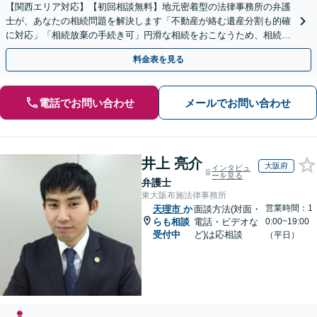
【関西エリア対応】【初回相談無料】地元密着型の法律事務所の弁護
士が、あなたの相続問題を解決します「不動産が絡む遺産分割も的確
に対応」「相続放棄の手続き可」円滑な相続をおこなうため、相続問
題は自分の代で解決しましょう【完全個室制】
料金表を見る
電話でお問い合わせ
メールでお問い合わせ
井上 亮介
大阪府
インタビュ
ーを見る
弁護士
東大阪布施法律事務所
営業時間：1
天理市
か
面談方法(対面・
らも相談
電話・ビデオな
0:00~19:00
受付中
ど)は応相談
（平日）