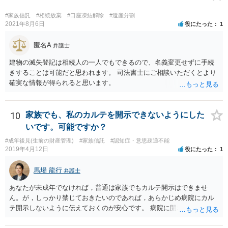
#家族信託
#相続放棄
#口座凍結解除
#遺産分割
2021年8月6日
役にたった
1
匿名A
弁護士
建物の滅失登記は相続人の一人でもできるので、名義変更せずに手続
きすることは可能だと思われます。 司法書士にご相談いただくとより
確実な情報が得られると思います。
10
家族でも、私のカルテを開示できないようにした
いです。可能ですか？
#成年後見(生前の財産管理)
#家族信託
#認知症・意思疎通不能
2019年4月12日
役にたった
1
馬場 龍行
弁護士
あなたが未成年でなければ，普通は家族でもカルテ開示はできませ
ん。が，しっかり禁じておきたいのであれば，あらかじめ病院にカル
テ開示しないように伝えておくのが安心です。 病院に開示しないよう
に伝える書面を作ることはできますが，それがなくても開示はされる