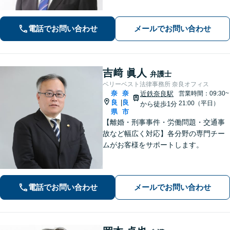
電話でお問い合わせ
メールでお問い合わせ
吉﨑 眞人
弁護士
ベリーベスト法律事務所 奈良オフィス
奈
奈
近鉄奈良駅
営業時間：09:30~
良
良
|
21:00（平日）
から徒歩1分
県
市
【離婚・刑事事件・労働問題・交通事
故など幅広く対応】各分野の専門チー
ムがお客様をサポートします。
電話でお問い合わせ
メールでお問い合わせ