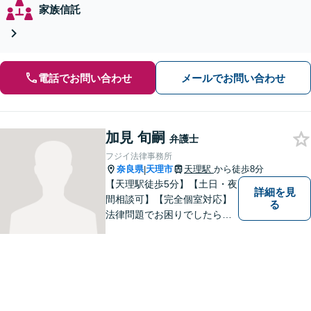
家族信託
電話でお問い合わせ
メールでお問い合わせ
加見 旬嗣
弁護士
フジイ法律事務所
奈良県
天理市
天理駅
から徒歩8分
|
【天理駅徒歩5分】【土日・夜
詳細を見
間相談可】【完全個室対応】
る
法律問題でお困りでしたらお
早めにご相談ください。依頼
者様の抱えていらっしゃる不
安や、ご希望を丁寧にお伺い
いたします。お早めのご相談
が納得のいく解決への第一歩
です。