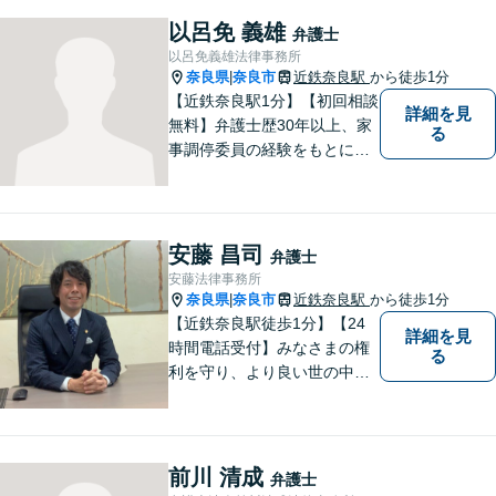
はお気軽にご相談ください。
以呂免 義雄
弁護士
【初回相談料60分5,500円】
以呂免義雄法律事務所
【分かりやすい説明】
奈良県
奈良市
近鉄奈良駅
から徒歩1分
|
【近鉄奈良駅1分】【初回相談
詳細を見
無料】弁護士歴30年以上、家
る
事調停委員の経験をもとに複
雑な相続問題も依頼者様の状
況に合わせ、適切なアドバイ
スをご提供いたします。相続
発生前のご相談も受け付けて
安藤 昌司
弁護士
おります。【電話相談可】
安藤法律事務所
奈良県
奈良市
近鉄奈良駅
から徒歩1分
|
【近鉄奈良駅徒歩1分】【24
詳細を見
時間電話受付】みなさまの権
る
利を守り、より良い世の中に
していくことに全力を尽くし
ます。金銭問題／男女問題／
交通事故／刑事事件に注力し
ています。法律トラブルでお
前川 清成
弁護士
悩みごとがありましたら、お