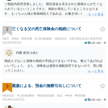
ご相談内容拝見致しました。 開店資金を支出された親御さんが亡くな
られているということですと、相続が発生しているところとなりま
す。 むぅちゃん様が単独相続人であれば、お書き頂いたような方法で
ご主人に書面を書いてもらうことで対応は可能かと思います。 他にも
相続人おられるということであれば、他の相続人との協議が必要とな
るところです。 また、当該点とは別にご主人から貸付ではなく贈与で
2
亡くなる父の死亡保険金の相続について
あると主張される可能性がございます。 その場合には、貸付であるこ
とを伺わせる事情をどれだけ積み重ねることが出来るか、というとこ
#遺言
#M&A・事業承継
#口座凍結解除
#家族信託
#成年後見(生前の財産管理)
ろとなります。 返済の事実や、返済を約束するメール等です。 金額の
2019年9月2日
役にたった
4
大きさや状況を考えると、一つ一つの問題を解決し、万が一に備えて
おく方が宜しいかと思います。 緊急という訳ではないかと思います
内藤 政信
弁護士
が、事前準備が早い方が有効な手段が増える傾向にありますので、早
相続人でないと保険や相続の手続はできないですね。 教えてあげれば
目に弁護士を入れられることを御検討頂くと良いかと思います。
いいでしょう。 また、保険金は遺留分減殺請求できないので、受け取
ってください。
3
親族による、預金の無断引出しについて
#家族信託
#口座凍結解除
#相続財産調査・鑑定
#M&A・事業承継
2018年10月25日
役にたった
9