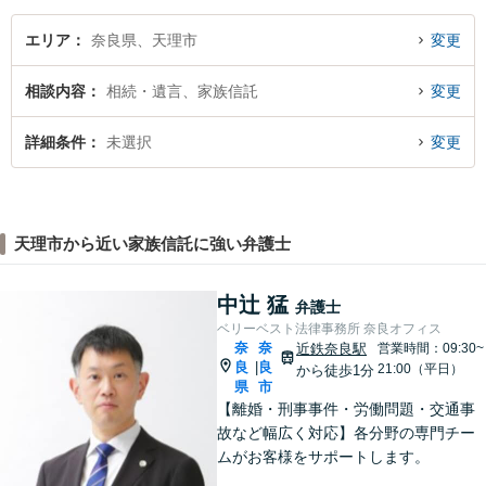
エリア
奈良県、天理市
変更
相談内容
相続・遺言、家族信託
変更
詳細条件
未選択
変更
天理市から近い家族信託に強い弁護士
中辻 猛
弁護士
ベリーベスト法律事務所 奈良オフィス
奈
奈
近鉄奈良駅
営業時間：09:30~
良
良
|
21:00（平日）
から徒歩1分
県
市
【離婚・刑事事件・労働問題・交通事
故など幅広く対応】各分野の専門チー
ムがお客様をサポートします。