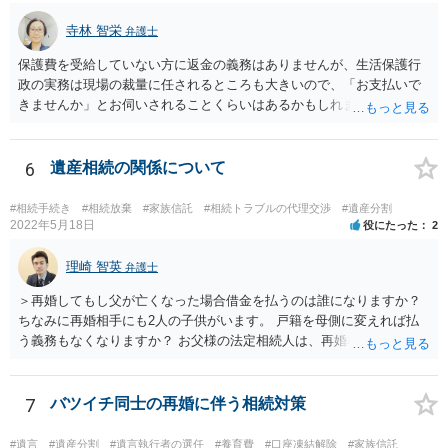
寺林 智栄
弁護士
保護費を受給していない方に返金の義務はありませんが、生活保護行
政の実務は現場の裁量に任されるところも大きいので、「お支払いで
きませんか」とお伺いされることくらいはあるかもしれません。 通報
するかどうかは、あなたとお父さんの妹さんとの関係などを総合的に
考えてご判断いただくのが良いと思います。
6
遺産相続の関係について
#相続手続き
#相続放棄
#家族信託
#相続トラブルの代理交渉
#遺産分割
2022年5月18日
役にたった
2
理崎 智英
弁護士
＞再婚してもし父が亡くなった場合借金を払うのは誰になりますか？
ちなみに再婚相手にも2人の子供がいます。 戸籍を母側に変えれば払
う義務もなくなりますか？ お父様の法定相続人は、再婚相手とご相談
者様なので、お父様の借金はご相談者様も相続することになります。
戸籍がどこにあるのかは関係ありません。 ただし、お父様が亡くなっ
たことを知ってから３か月以内に家庭裁判所にて「相続放棄」の手続
7
バツイチ同士の再婚に伴う相続対策
をすれば、ご相談者様はお父様の借金は相続しません。
#遺言
#遺産分割
#遺言執行者の選任
#養育費
#口座凍結解除
#家族信託