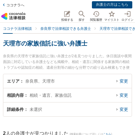
弁護士の方はこちら
ココナラへ
投稿する
探す
閲覧履歴
マイリスト
ログイン
ココナラ法律相談
奈良県で法律相談できる弁護士
天理市で法律相談で
天理市の家族信託に強い弁護士
奈良県の天理市で家族信託に強い弁護士が2名見つかりました。休日面談や夜間
面談に対応している弁護士なども掲載中。相続・遺言に関係する家族間の相続
トラブルや認知症の相続、遺産分割等の細かな分野での絞り込み検索もでき便
利です。特にフジイ法律事務所の藤井 茂久弁護士やフジイ法律事務所の加見 旬
嗣弁護士のプロフィール情報や弁護士費用、強みなどが注目されています。
エリア
奈良県、天理市
変更
『天理市で土日や夜間に発生した家族信託のトラブルを今すぐに弁護士に相談
したい』『家族信託のトラブル解決の実績豊富な近くの弁護士を検索したい』
相談内容
相続・遺言、家族信託
変更
『初回相談無料で家族信託を法律相談できる天理市内の弁護士に相談予約した
い』などでお困りの相談者さんにおすすめです。
詳細条件
未選択
変更
2
人の弁護士が見つかりました
(検索結果について詳しくは
こちら
)