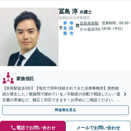
冨島 淳
弁護士
南都総合法律事務所
奈
奈
近鉄奈良駅
営業時間：09:30~
良
良
|
18:00（平日）
から徒歩3分
県
市
家族信託
【奈良駅徒歩3分】【地元で30年信頼されてきた法律事務所】突然相
続が発生した／親族間で揉めている／不動産の分配で相談したい／遺
言書の準備など、幅広く対応できます！お早めにご相談ください。他
士業と連携しスピーディーな解決を目指します
料金表を見る
電話でお問い合わせ
メールでお問い合わせ