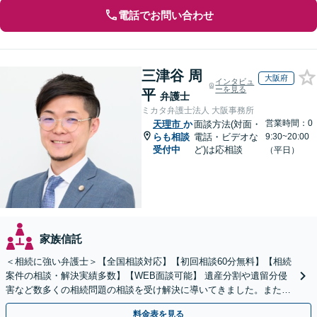
電話でお問い合わせ
三津谷 周
大阪府
インタビュ
ーを見る
平
弁護士
ミカタ弁護士法人 大阪事務所
営業時間：0
天理市
か
面談方法(対面・
らも相談
電話・ビデオな
9:30~20:00
受付中
ど)は応相談
（平日）
家族信託
＜相続に強い弁護士＞【全国相談対応】【初回相談60分無料】【相続
案件の相談・解決実績多数】【WEB面談可能】 遺産分割や遺留分侵
害など数多くの相続問題の相談を受け解決に導いてきました。また、
過去に１００件超の遺言作成のお手伝いをしました。
料金表を見る