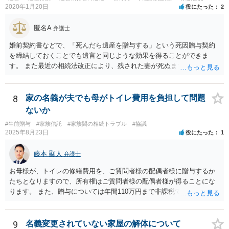
2020年1月20日
役にたった
2
匿名A
弁護士
婚前契約書などで、「死んだら遺産を贈与する」という死因贈与契約
を締結しておくことでも遺言と同じような効果を得ることができま
す。 また最近の相続法改正により、残された妻が死ぬまで家に住み続
けられる権利として「配偶者居住権」という制度が設けられましたの
で、その制度を活用する方法も考えられます。 もし契約書の作成まで
視野に入れておられる場合は、お近くの弁護士、できれば相続に強い
8
家の名義が夫でも母がトイレ費用を負担して問題
弁護士にご相談なさるとよいでしょう。
ないか
#生前贈与
#家族信託
#家族間の相続トラブル
#協議
2025年8月23日
役にたった
1
藤本 顯人
弁護士
お母様が、トイレの修繕費用を、ご質問者様の配偶者様に贈与するか
たちとなりますので、所有権はご質問者様の配偶者様が得ることにな
ります。 また、贈与については年間110万円まで非課税であり、トイ
レの修繕費であればこの枠内に収まると思います。
9
名義変更されていない家屋の解体について