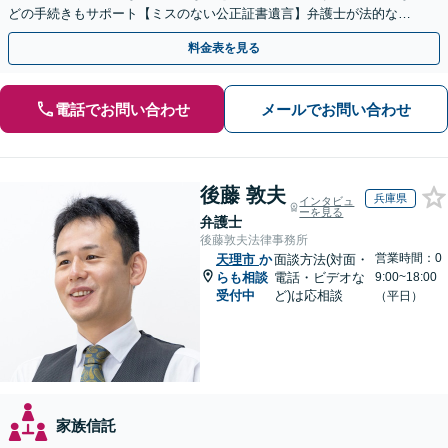
どの手続きもサポート【ミスのない公正証書遺言】弁護士が法的な観
点から遺言書を作成します。
料金表を見る
電話でお問い合わせ
メールでお問い合わせ
後藤 敦夫
兵庫県
インタビュ
ーを見る
弁護士
後藤敦夫法律事務所
営業時間：0
天理市
か
面談方法(対面・
らも相談
電話・ビデオな
9:00~18:00
受付中
ど)は応相談
（平日）
家族信託