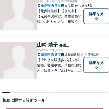
弁護士法人前川清成法律事務所
気軽にご相談ください。
奈良県
奈良市
奈良駅
から徒歩5分
|
【元参議院銀】【奈良市】
詳細を見
【元民事調停官】多重債務問
る
題でお困りの方はご相談くだ
さい。その他、一般民事事件
も対応しております。奈良市
大宮町でお困りの方がいまし
たら、一度ご相談ください。
山﨑 靖子
弁護士
古都の風法律事務所
奈良県
奈良市
近鉄奈良駅
から徒歩1分
|
【近鉄奈良駅徒歩1分】相続、
詳細を見
離婚、交通事故、債務整理な
る
ど。法律トラブルは早めに弁
護士へ相談することが重要で
す。ご依頼者さまの抱えてい
らっしゃる不安や、ご希望を
丁寧にお伺いいたします。
相続に関する診断ツール