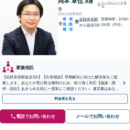
岡本 卓也
弁護
インタビューを見
る
士
岡本法律事務所
奈
奈
近鉄奈良駅
営業時間：10:00~
良
良
|
18:00（平日）
から徒歩3分
県
市
家族信託
【近鉄奈良駅徒歩3分】【出張相談】早期解決に向けた解決策をご提
案します。あなたが受け取る権利のため、粘り強く対応【協議・調
停・訴訟】あきらめる前に一度私にご相談ください。遺言書はあなた
の意志を反映し、トラブル予防のための内容を作成。
料金表を見る
電話でお問い合わせ
メールでお問い合わせ