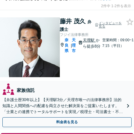
2件中 1-2件を表示
藤井 茂久
弁
インタビューを
見る
護士
フジイ法律事務所
奈
天
天理駅
か
営業時間：09:00~1
良
理
|
7:15（平日）
ら徒歩8分
県
市
家族信託
【弁護士歴30年以上】【天理駅3分／天理市唯一の法律事務所】法的
知識と人間関係への配慮を両立させた解決策をご提案いたします。
「士業との連携でトータルサポートを実現／税理士・司法書士・不動
産鑑定士など」生前対策や遺言書作成もお任せください
料金表を見る