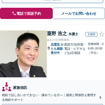
電話で面談予約
メールでお問い合わせ
粟野 浩之
弁護士
京都府
あわの法律事務所
営業時間：0
天理市
か
面談方法(対面・
らも相談
電話・ビデオな
9:00~20:00
受付中
ど)は応相談
（平日）
家族信託
相続で話し合いができない・揉めている方へ｜感情と関係性も整理す
る相続サポート