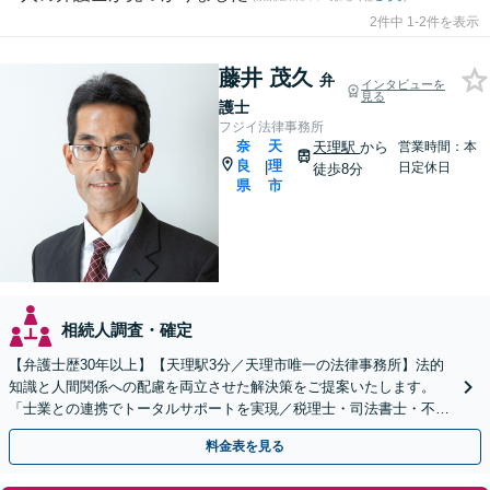
2件中 1-2件を表示
藤井 茂久
弁
インタビューを
見る
護士
フジイ法律事務所
奈
天
天理駅
から
営業時間：本
良
理
|
日定休日
徒歩8分
県
市
相続人調査・確定
【弁護士歴30年以上】【天理駅3分／天理市唯一の法律事務所】法的
知識と人間関係への配慮を両立させた解決策をご提案いたします。
「士業との連携でトータルサポートを実現／税理士・司法書士・不動
産鑑定士など」生前対策や遺言書作成もお任せください
料金表を見る