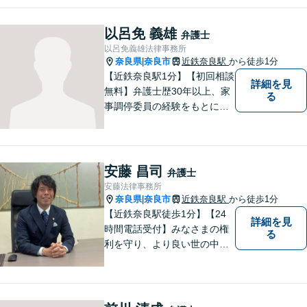
弁護士をお探しの方は、まず
はお気軽にご相談ください。
以呂免 義雄
弁護士
【初回相談料60分5,500円】
以呂免義雄法律事務所
【分かりやすい説明】
奈良県
奈良市
近鉄奈良駅
から徒歩1分
|
【近鉄奈良駅1分】【初回相談
詳細を見
無料】弁護士歴30年以上、家
る
事調停委員の経験をもとに複
雑な相続問題も依頼者様の状
況に合わせ、適切なアドバイ
スをご提供いたします。相続
発生前のご相談も受け付けて
安藤 昌司
弁護士
おります。【電話相談可】
安藤法律事務所
奈良県
奈良市
近鉄奈良駅
から徒歩1分
|
【近鉄奈良駅徒歩1分】【24
詳細を見
時間電話受付】みなさまの権
る
利を守り、より良い世の中に
していくことに全力を尽くし
ます。金銭問題／男女問題／
交通事故／刑事事件に注力し
ています。法律トラブルでお