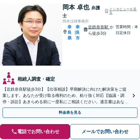
岡本 卓也
弁護
インタビューを見
る
士
岡本法律事務所
奈
奈
近鉄奈良駅
か
営業時間：本
良
良
|
日定休日
ら徒歩3分
県
市
相続人調査・確定
【近鉄奈良駅徒歩3分】【出張相談】早期解決に向けた解決策をご提
案します。あなたが受け取る権利のため、粘り強く対応【協議・調
停・訴訟】あきらめる前に一度私にご相談ください。遺言書はあなた
の意志を反映し、トラブル予防のための内容を作成。
料金表を見る
電話でお問い合わせ
メールでお問い合わせ