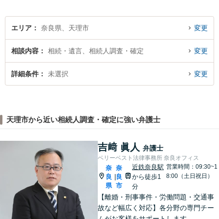
です。
エリア
奈良県、天理市
変更
相談内容
相続・遺言、相続人調査・確定
変更
詳細条件
未選択
変更
天理市から近い相続人調査・確定に強い弁護士
吉﨑 眞人
弁護士
ベリーベスト法律事務所 奈良オフィス
近鉄奈良駅
営業時間：09:30~1
奈
奈
8:00（土日祝日）
良
良
から徒歩1
|
県
市
分
【離婚・刑事事件・労働問題・交通事
故など幅広く対応】各分野の専門チー
ムがお客様をサポートします。