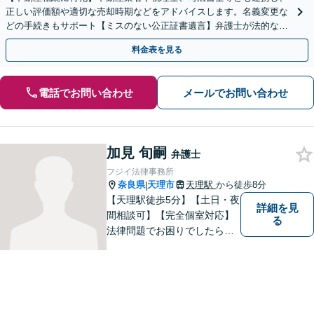
正しい評価額や適切な売却時期などをアドバイスします。名義変更な
どの手続きもサポート【ミスのない公正証書遺言】弁護士が法的な観
点から遺言書を作成します。
料金表を見る
電話でお問い合わせ
メールでお問い合わせ
加見 旬嗣
弁護士
フジイ法律事務所
奈良県
天理市
天理駅
から徒歩8分
|
【天理駅徒歩5分】【土日・夜
詳細を見
間相談可】【完全個室対応】
る
法律問題でお困りでしたらお
早めにご相談ください。依頼
者様の抱えていらっしゃる不
安や、ご希望を丁寧にお伺い
いたします。お早めのご相談
が納得のいく解決への第一歩