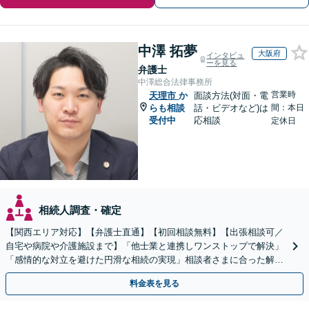
中澤 拓夢
大阪府
インタビュ
ーを見る
弁護士
中澤総合法律事務所
営業時
天理市
か
面談方法(対面・電
らも相談
話・ビデオなど)は
間：本日
受付中
応相談
定休日
相続人調査・確定
【関西エリア対応】【弁護士直通】【初回相談無料】【出張相談可／
自宅や病院や介護施設まで】「他士業と連携しワンストップで解決」
「感情的な対立を避けた円滑な相続の実現」相談者さまに合った解決
のプランをご提案
料金表を見る