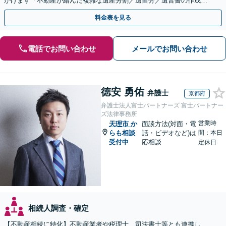
がけます「不動産が絡んだ複雑な遺産分割／遺留分／遺言書の作成・
執行／事業承継など、お任せください」【休日相談あり】
料金表を見る
電話でお問い合わせ
メールでお問い合わせ
徳安 勇佑
弁護士
京都府
弁護士法人富士パートナーズ 富士パートナー
ズ法律事務所
営業時
天理市
か
面談方法(対面・電
らも相談
話・ビデオなど)は
間：本日
受付中
応相談
定休日
相続人調査・確定
【不動産相続に特化】不動産業者や税理士、司法書士等とも連携し、