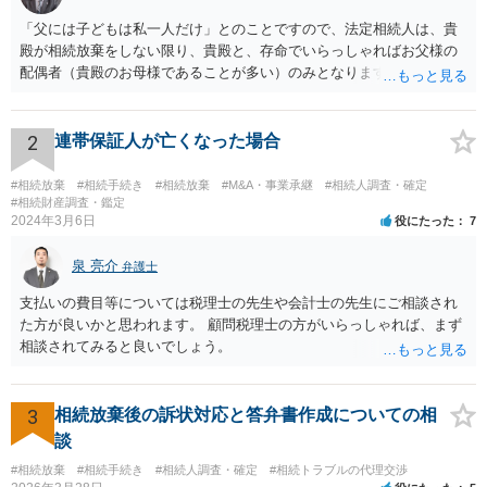
「父には子どもは私一人だけ」とのことですので、法定相続人は、貴
殿が相続放棄をしない限り、貴殿と、存命でいらっしゃればお父様の
配偶者（貴殿のお母様であることが多い）のみとなります。遺言がな
い限り、「次男」（お父様の弟）らの相続権は発生しません。
2
連帯保証人が亡くなった場合
#相続放棄
#相続手続き
#相続放棄
#M&A・事業承継
#相続人調査・確定
#相続財産調査・鑑定
2024年3月6日
役にたった
7
泉 亮介
弁護士
支払いの費目等については税理士の先生や会計士の先生にご相談され
た方が良いかと思われます。 顧問税理士の方がいらっしゃれば、まず
相談されてみると良いでしょう。
3
相続放棄後の訴状対応と答弁書作成についての相
談
#相続放棄
#相続手続き
#相続人調査・確定
#相続トラブルの代理交渉