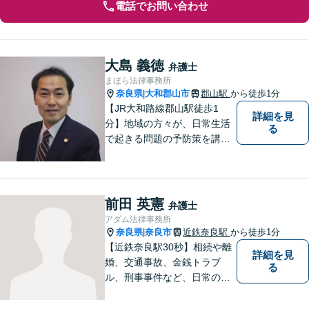
電話でお問い合わせ
大島 義徳
弁護士
まほら法律事務所
奈良県
大和郡山市
郡山駅
から徒歩1分
|
【JR大和路線郡山駅徒歩1
詳細を見
分】地域の方々が、日常生活
る
で起きる問題の予防策を講じ
たい時や、既に問題を抱えて
何から手を付けてよいか分か
らない時に、まず相談できる
身近な弁護士を目指していま
前田 英憲
弁護士
す。
アダム法律事務所
奈良県
奈良市
近鉄奈良駅
から徒歩1分
|
【近鉄奈良駅30秒】相続や離
詳細を見
婚、交通事故、金銭トラブ
る
ル、刑事事件など、日常の中
で突然起こる法律問題に幅広
く対応しています。奈良県で