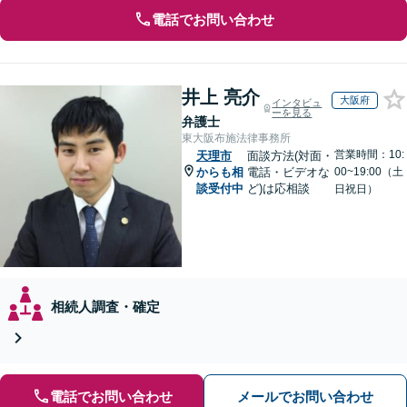
電話でお問い合わせ
井上 亮介
大阪府
インタビュ
ーを見る
弁護士
東大阪布施法律事務所
営業時間：10:
天理市
面談方法(対面・
からも相
電話・ビデオな
00~19:00（土
談受付中
ど)は応相談
日祝日）
相続人調査・確定
電話でお問い合わせ
メールでお問い合わせ