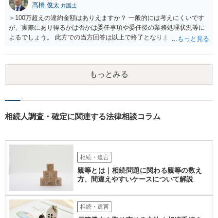
髙橋 俊太
弁護士
能ですが、お伺いする内容ですとお祖父様が亡くなられた後に動くこ
とになるでしょう。
＞100万超えの違約金額はありえますか？ 一般的には考えにくいです
が、実際にあり得るかは否かは委任事項や委任後の業務処理状況等に
よるでしょう。 此方での当方回答は以上で終了となりますが、参考に
なりましたら幸いです。
もっとみる
相続人調査・確定に関連する法律相談コラム
相続・遺言
親等とは｜相続問題に関わる親等の数え
方、間違えやすいケースについて解説
相続・遺言