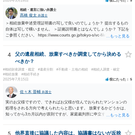
2026年3月28日
役にたった
5
相続・遺言に強い弁護士
髙橋 俊太
弁護士
＞相続放棄申述受理証明書の写しで良いのでしょうか？ 提出するもの
自体は写しで構いません。 ＞証拠説明書とはなんでしょうか？ 下記を
ご参照ください。 https://www.courts.go.jp/tokyo-s/vc-files/tokyo-s/file/
14-1kisairei.pdf
4
父の遺産相続、放棄すべきか調査してから決める
べきか？
#相続財産調査・鑑定
#遺産分割
#不動産・土地の相続
#相続人調査・確定
#相続放棄
#相続手続き
2025年7月15日
役にたった
5
佐々木 晋輔
弁護士
実のお父様ですので、できればお父様が住んでおられたマンションの
処理をされる方向で考えられたらと思います。 放棄するかどうかは、
知ってから3カ月以内が原則ですが、家庭裁判所に申立すれば3カ月の
期間を伸長することができます。 その間に、財産の状況を調査して、
放棄するかどうか決めることができます。 銀行やサラ金が数年も放置
することはありませんので、数年後に借金が発見される可能性はほぼ
5
他界直後に協議した内容は、協議書はないが反映