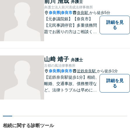
前川 清成
弁護士
悩みごとがありましたら、お
弁護士法人前川清成法律事務所
気軽にご相談ください。
奈良県
奈良市
奈良駅
から徒歩5分
|
【元参議院銀】【奈良市】
詳細を見
【元民事調停官】多重債務問
る
題でお困りの方はご相談くだ
さい。その他、一般民事事件
も対応しております。奈良市
大宮町でお困りの方がいまし
たら、一度ご相談ください。
山﨑 靖子
弁護士
古都の風法律事務所
奈良県
奈良市
近鉄奈良駅
から徒歩1分
|
【近鉄奈良駅徒歩1分】相続、
詳細を見
離婚、交通事故、債務整理な
る
ど。法律トラブルは早めに弁
護士へ相談することが重要で
す。ご依頼者さまの抱えてい
らっしゃる不安や、ご希望を
丁寧にお伺いいたします。
相続に関する診断ツール