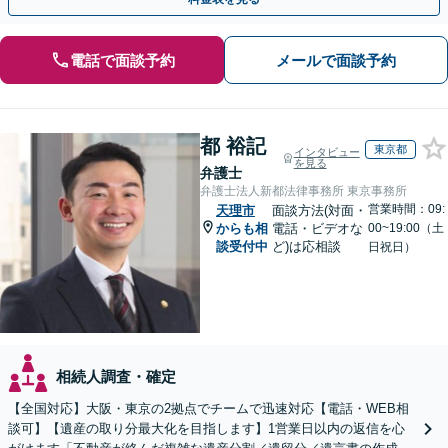
電話で面談予約
メールで面談予約
都 裕記
東京都
インタビュー
を見る
弁護士
弁護士法人新都法律事務所 東京事務所
営業時間：09:
天理市
面談方法(対面・
からも相
電話・ビデオな
00~19:00（土
談受付中
ど)は応相談
日祝日）
相続人調査・確定
【全国対応】大阪・東京の2拠点でチームで迅速対応【電話・WEB相
談可】【遺産の取り分最大化を目指します】1営業日以内の返信を心