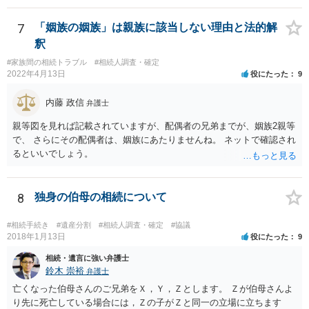
7
「姻族の姻族」は親族に該当しない理由と法的解
釈
#家族間の相続トラブル
#相続人調査・確定
2022年4月13日
役にたった
9
内藤 政信
弁護士
親等図を見れば記載されていますが、配偶者の兄弟までが、姻族2親等
で、 さらにその配偶者は、姻族にあたりませんね。 ネットで確認され
るといいでしょう。
8
独身の伯母の相続について
#相続手続き
#遺産分割
#相続人調査・確定
#協議
2018年1月13日
役にたった
9
相続・遺言に強い弁護士
鈴木 崇裕
弁護士
亡くなった伯母さんのご兄弟をＸ，Ｙ，Ｚとします。 Ｚが伯母さんよ
り先に死亡している場合には，Ｚの子がＺと同一の立場に立ちます