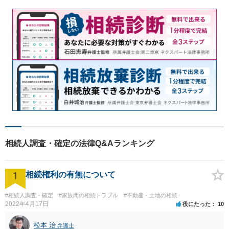
相続人調査・確定の法律Q&Aランキング
1
相続権利の有無について
#相続人調査・確定
#家族間の相続トラブル
#不動産・土地の相続
2022年4月17日
役にたった
10
松本 治
弁護士