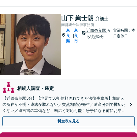
山下 絢士朗
弁護士
南都総合法律事務所
奈
奈
近鉄奈良駅
か
営業時間：本
良
良
|
日定休日
ら徒歩3分
県
市
相続人調査・確定
【近鉄奈良駅3分】【地元で30年信頼されてきた法律事務所】相続人
の所在が不明・連絡が取れない／突然相続が発生／遺産分割で揉めた
くない／遺言書の準備など、幅広く対応可能！紛争になる前にお早め
にご相談ください。【複数弁護士で対応可能】
料金表を見る