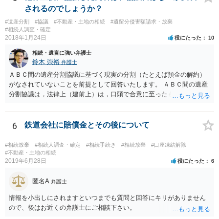
ありません。 なお、私が扱った相続放棄を検討していた案件で、期間
されるのでしょうか？
伸長して調査したところ、サラ金に対する過払金など相当な財産が見
#遺産分割
#協議
#不動産・土地の相続
#遺留分侵害額請求・放棄
つかったため相続したという事例がありました。
#相続人調査・確定
2018年1月24日
役にたった
10
相続・遺言に強い弁護士
鈴木 崇裕
弁護士
ＡＢＣ間の遺産分割協議に基づく現実の分割（たとえば預金の解約）
がなされていないことを前提として回答いたします。 ＡＢＣ間の遺産
分割協議は，法律上（建前上）は，口頭で合意に至ったものであって
も有効です。 しかし，口頭で合意したことを立証する方法がありませ
ん。 また，不動産の名義を移転するためには，遺産分割協議書への署
名捺印を得る必要があります。 したがって，残念ながら，「ＡＢＣ間
6
鉄道会社に賠償金とその後について
の遺産分割協議が有効に成立している」という前提に基づく主張は困
難と思われます。 「ＡＢＣ間の遺産分割協議は未了のまま，ＡとＢが
#相続放棄
#相続人調査・確定
#相続手続き
#相続放棄
#口座凍結解除
死亡し，二次相続が発生した」という前提に基づいて協議を進める必
#不動産・土地の相続
2019年6月28日
役にたった
6
要があります。 もちろん，Ｃの立場としては，ＡＢＣ間の遺産分割協
議の内容を前提とした主張をすることが最も有利ですが，ＡＢの相続
匿名A
人は応じない姿勢を示していることから，実現は困難だと思います。
弁護士
主張としては維持しつつも，現実的な解決方法（遺産分割協議の落と
情報を小出しにされますといつまでも質問と回答にキリがありません
しどころ）としては，譲歩することを甘受しなければならないかもし
ので、後はお近くの弁護士にご相談下さい。
れません。