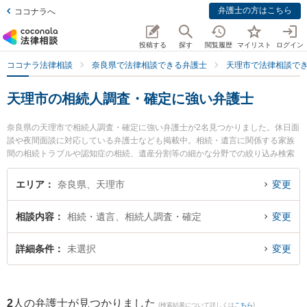
弁護士の方はこちら
ココナラへ
投稿する
探す
閲覧履歴
マイリスト
ログイン
ココナラ法律相談
奈良県で法律相談できる弁護士
天理市で法律相談で
天理市の相続人調査・確定に強い弁護士
奈良県の天理市で相続人調査・確定に強い弁護士が2名見つかりました。休日面
談や夜間面談に対応している弁護士なども掲載中。相続・遺言に関係する家族
間の相続トラブルや認知症の相続、遺産分割等の細かな分野での絞り込み検索
もでき便利です。特にフジイ法律事務所の藤井 茂久弁護士やフジイ法律事務所
の加見 旬嗣弁護士のプロフィール情報や弁護士費用、強みなどが注目されてい
エリア
奈良県、天理市
変更
ます。『天理市で土日や夜間に発生した相続人調査・確定のトラブルを今すぐ
に弁護士に相談したい』『相続人調査・確定のトラブル解決の実績豊富な近く
相談内容
相続・遺言、相続人調査・確定
変更
の弁護士を検索したい』『初回相談無料で相続人調査・確定を法律相談できる
天理市内の弁護士に相談予約したい』などでお困りの相談者さんにおすすめで
す。
詳細条件
未選択
変更
2
人の弁護士が見つかりました
(検索結果について詳しくは
こちら
)