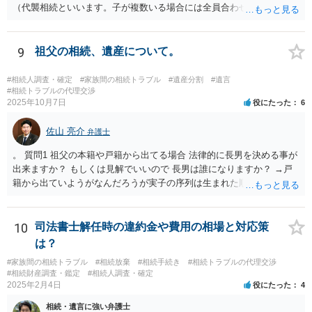
（代襲相続といいます。子が複数いる場合には全員合わせてＺと同一
の取り分です。）。 Ｘ，Ｙ，Ｚ（またＺの子）はそれぞれ３分の１ず
つの相続分を有していますので， そのことを前提として，遺産分割協
議をすることになります（必ずしも３分の１ずつにしなくても，合意
9
祖父の相続、遺産について。
ができれば構いません。）。 今後の対応としては， ①伯母さんの相続
財産（遺産）の全容を整理する（預貯金，有価証券，不動産等の有無
#相続人調査・確定
#家族間の相続トラブル
#遺産分割
#遺言
を調べることになります。） ②相続財産に照らし，相続税の申告の準
#相続トラブルの代理交渉
2025年10月7日
役にたった
6
備をする（税理士の先生にご相談ください。） ③遺産分割協議をする
（ご本人同士で行っても構いませんし，弁護士に相談することもよろ
佐山 亮介
しいと思います。） ことになります。
弁護士
。 質問1 祖父の本籍や戸籍から出てる場合 法律的に長男を決める事が
出来ますか？ もしくは見解でいいので 長男は誰になりますか？ →戸
籍から出ていようがなんだろうが実子の序列は生まれた順ですから、
先方が後から生まれたならばお父様がお祖父様の長男です。 質問2 遺
書が腹違いの長男に向けてある場合 書かれてる内容が最優先にされる
のですか？ →遺書というのが、法律上の遺言の形式を守っている限り
10
司法書士解任時の違約金や費用の相場と対応策
はそのとおりです。 質問3 父が腹違いの長男に法律的に優位になれそ
は？
うな事はありますか？ →遺言が有効な場合、優位に立つことはできま
#家族間の相続トラブル
#相続放棄
#相続手続き
#相続トラブルの代理交渉
せんが、お祖父様が認知症であるなどの「遺言が作れないはずの事
#相続財産調査・鑑定
#相続人調査・確定
情」があるならば①遺言無効確認の訴えを起こすのは一つの手です。
2025年2月4日
役にたった
4
それができない場合は②遺留分侵害額請求で争うほかありません。 質
相続・遺言に強い弁護士
問4 相続トラブルの代理交渉は可能でしょうか。 →一般論としては可