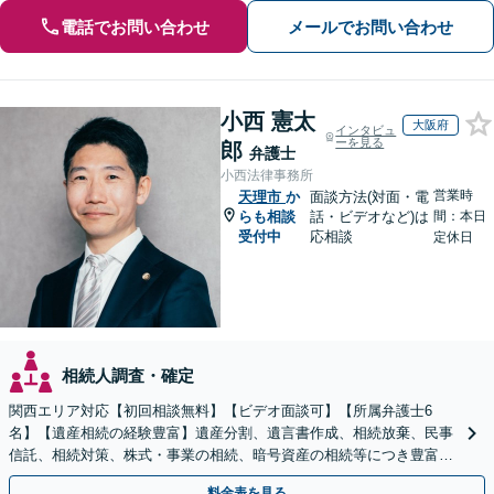
電話でお問い合わせ
メールでお問い合わせ
小西 憲太
大阪府
インタビュ
ーを見る
郎
弁護士
小西法律事務所
営業時
天理市
か
面談方法(対面・電
らも相談
話・ビデオなど)は
間：本日
受付中
応相談
定休日
相続人調査・確定
関西エリア対応【初回相談無料】【ビデオ面談可】【所属弁護士6
名】【遺産相続の経験豊富】遺産分割、遺言書作成、相続放棄、民事
信託、相続対策、株式・事業の相続、暗号資産の相続等につき豊富な
対応実績。【バリアフリー】【完全個室対応】
料金表を見る