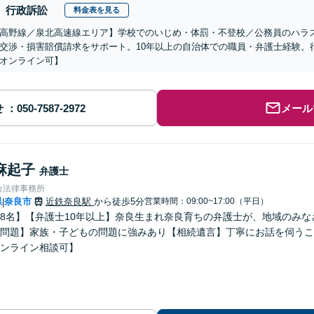
行政訴訟
料金表を見る
高野線／泉北高速線エリア】学校でのいじめ・体罰・不登校／公務員のハラ
交渉・損害賠償請求をサポート。10年以上の自治体での職員・弁護士経験。
オンライン可】
せ
メール
麻起子
弁護士
合法律事務所
県
奈良市
近鉄奈良駅
から徒歩5分
営業時間：09:00~17:00（平日）
|
8名】【弁護士10年以上】奈良生まれ奈良育ちの弁護士が、地域のみ
問題】家族・子どもの問題に強みあり【相続遺言】丁寧にお話を伺うこ
ンライン相談可】