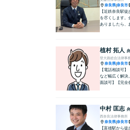
奈良県
奈良市
|
【近鉄奈良駅徒
を尽くします。
ありましたら、
植村 拓人
登大路総合法律事
奈良県
奈良市
|
【電話相談可】
など幅広く解決
面談可】【完全
中村 匡志
西奈良法律事務所
奈良県
奈良市
|
【富雄駅から徒