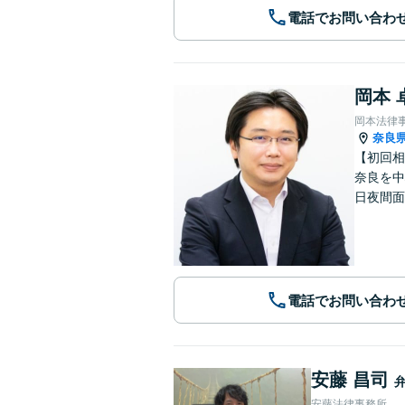
電話でお問い合わ
岡本 
岡本法律
奈良
【初回相
奈良を中
日夜間面
電話でお問い合わ
安藤 昌司
安藤法律事務所