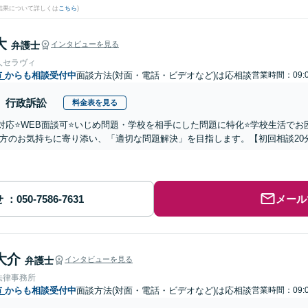
結果について詳しくは
こちら
)
大
弁護士
インタビューを見る
人セラヴィ
市
からも相談受付中
面談方法(対面・電話・ビデオなど)は応相談
営業時間：09:0
行政訴訟
料金表を見る
国対応⭐️WEB面談可⭐️いじめ問題・学校を相手にした問題に特化⭐️学校生活
方のお気持ちに寄り添い、「適切な問題解決」を目指します。【初回相談20
せ
メール
大介
弁護士
インタビューを見る
法律事務所
市
からも相談受付中
面談方法(対面・電話・ビデオなど)は応相談
営業時間：09:0