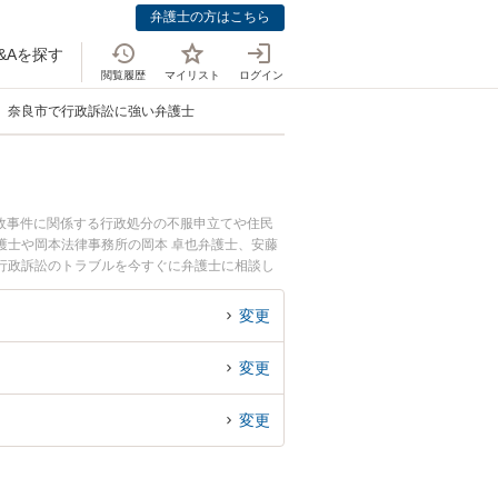
弁護士の方はこちら
&Aを探す
閲覧履歴
マイリスト
ログイン
奈良市で行政訴訟に強い弁護士
政事件に関係する行政処分の不服申立てや住民
護士や岡本法律事務所の岡本 卓也弁護士、安藤
行政訴訟のトラブルを今すぐに弁護士に相談し
の弁護士に相談予約したい』などでお困りの相談
変更
変更
変更