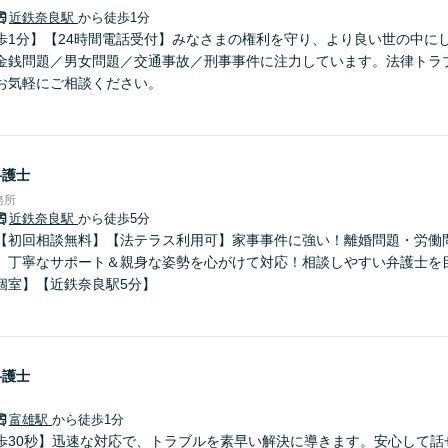
近鉄奈良駅
から徒歩1分
歩1分】【24時間電話受付】みなさまの権利を守り、より良い世の中に
金銭問題／男女問題／交通事故／刑事事件に注力しています。法律トラ
お気軽にご相談ください。
弁護士
務所
近鉄奈良駅
から徒歩5分
【初回相談無料】【法テラス利用可】家事事件に強い！離婚問題・労働
。丁寧なサポート＆親身な姿勢を心がけて対応！相談しやすい弁護士を
個室】【近鉄奈良駅5分】
弁護士
富雄駅
から徒歩1分
歩30秒】迅速な対応で、トラブルを素早い解決に導きます。安心して話