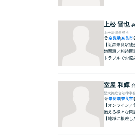
上松 晋也
上松法律事務所
奈良県
奈良市
|
【近鉄奈良駅徒
婚問題／相続問
トラブルでお悩
室屋 和輝
登大路総合法律事
奈良県
奈良市
|
【オンライン／
抱える様々な問
【地域に根差し