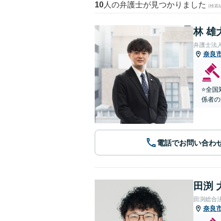
10
人の弁護士が見つかりました
(検索
林 雄
弁護士法
奈良
⭐️全
係者の
電話でお問い合わ
田渕 
田渕総合
奈良