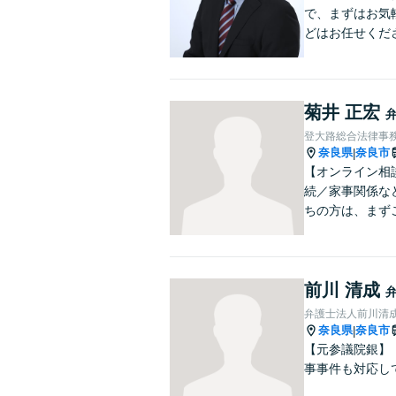
で、まずはお気
どはお任せくだ
菊井 正宏
登大路総合法律事
奈良県
奈良市
|
【オンライン相
続／家事関係な
ちの方は、まず
前川 清成
弁護士法人前川清
奈良県
奈良市
|
【元参議院銀】
事事件も対応し