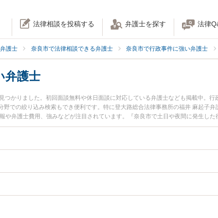
法律相談を投稿する
弁護士を探す
法律Q
弁護士
奈良市で法律相談できる弁護士
奈良市で行政事件に強い弁護士
い弁護士
名見つかりました。初回面談無料や休日面談に対応している弁護士なども掲載中。行
分野での絞り込み検索もでき便利です。特に登大路総合法律事務所の福井 麻起子弁
情報や弁護士費用、強みなどが注目されています。『奈良市で土日や夜間に発生した
近くの弁護士を検索したい』『初回相談無料で行政訴訟を法律相談できる奈良市内