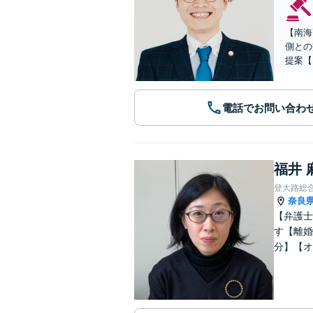
【南海
側との
提案【
電話でお問い合わ
福井 
登大路総
奈良
【弁護士
す【離婚
分】【オ