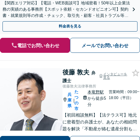
【関西エリア対応】【電話・WEB面談可】地域密着！50年以上企業法
務の実績のある事務所【スポット依頼・セカンドオピニオン可】契約
書・就業規則等の作成・チェック、取引先・顧客・社員トラブル等、
お気軽にご相談ください【事前予約で休日・夜間対応】
料金表を見る
電話でお問い合わせ
メールでお問い合わせ
後藤 敦夫
弁
インタビューを
見る
護士
後藤敦夫法律事務所
た
本竜野駅
営業時間：09:00~
兵
つ
18:00（平日）
から徒歩5
庫
|
の
分
県
市
【初回相談無料】【法テラス可】地元
に密着型の弁護士が、あなたの相続問
題を解決「不動産が絡む遺産分割も的
確に対応」借金問題に精通した弁護士