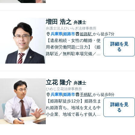
込まずにご相談ください。
増田 浩之
弁護士
弁護士法人ひいらぎ法律事務所
兵庫県
姫路市
姫路駅
から徒歩7分
|
【遺産相続・女性の離婚・使
詳細を見
用者側労働問題に注力】《姫
る
路駅近／無料駐車場完備／最
短即日相談》兵庫・姫路で累
計4000件超の相談実績／調停
委員在籍／無料相談を実施中
立花 隆介
弁護士
ひめじ立花法律事務所
兵庫県
姫路市
手柄駅
から徒歩8分
|
【姫路駅徒歩12分】姫路生ま
詳細を見
れ姫路育ち。地域を支える中
る
小企業、地域で暮らす個人に
とって、頼れるパートナーを
目指します。一般民事から企
業法務、刑事事件の被害者救