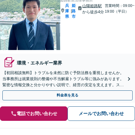
姫路駅前法律事務所
兵
姫
山陽姫路駅
営業時間：09:00~
庫
路
|
19:00（平日）
から徒歩4分
県
市
環境・エネルギー業界
【初回相談無料】トラブルを未然に防ぐ予防法務を重視しませんか。
当事務所は就業規則の整備や不当解雇トラブル等に強みがあります。
緊密な情報交換と分かりやすい説明で、経営の安定を支えます。スポ
ット相談も歓迎！まずは貴社のお悩みをお聞かせください。
料金表を見る
電話でお問い合わせ
メールでお問い合わせ