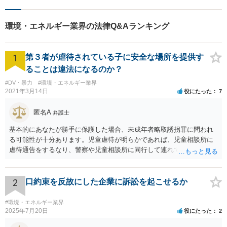
済など幅広い問題に積極的に
取り組みます。お気軽にご相
環境・エネルギー業界の法律Q&Aランキング
談ください。
1
第３者が虐待されている子に安全な場所を提供す
ることは違法になるのか？
#DV・暴力
#環境・エネルギー業界
2021年3月14日
役にたった
7
匿名A
弁護士
基本的にあなたが勝手に保護した場合、未成年者略取誘拐罪に問われ
る可能性が十分あります。児童虐待が明らかであれば、児童相談所に
虐待通告をするなり、警察や児童相談所に同行して連れていくなり、
公的機関が主導する形での解決が望まれます。 ご本人が警察や児童相
談所の関与を望んでいないケースでは難しい判断にはなるとは思いま
すが、少なくともあなたが保護者の承諾を得ずに勝手に保護すること
2
口約束を反故にした企業に訴訟を起こせるか
は避けた方が良いかと存じます。警察は親からの虐待があると分かっ
た場合であっても、必ずしもあなたに味方するわけではないかと存じ
#環境・エネルギー業界
ます。児童相談所に通告すべきであったと窘められる程度であればよ
2025年7月20日
役にたった
2
いですが、交際されているということであればたとえばわいせつ目的