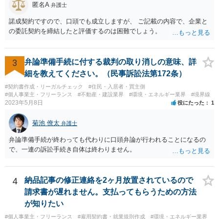
で自らの支配下に置きたかったのではないかと疑われる可能性さえあ
匿名A
弁護士
ります。
諾成契約ですので、口頭でも成立しますが、 ご記載の内容で、企業と
の委託契約を締結したと評価するのは困難でしょう。
3
弁論準備手続に付する裁判の取り消しの意味、詳
細を教えてください。（民事訴訟法第172条）
#契約書作成・リーガルチェック
#住民・入居者・買主側
#個人事業主・フリーランス
#不動産・建設業界
#環境・エネルギー業界
#境界線
2023年5月8日
役にたった
1
菊池 僚太
弁護士
弁論準備手続が終わっても代わりに口頭弁論が行われることになるの
で、一連の訴訟手続き自体は終わりません。
4
納品記事の修正連絡を2ヶ月放置されているので
請求書が遅れません。支払ってもらうための方法
が知りたい
#個人事業主・フリーランス
#雇用契約書・就業規則作成
#環境・エネルギー業界