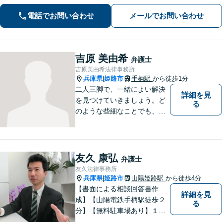
すい説明を心がけています。依頼者さ
電話でお問い合わせ
メールでお問い合わせ
まの置かれている状況と希望に沿った
最善の解決を目指します。
吉原 美由希
弁護士
吉原美由希法律事務所
兵庫県
姫路市
手柄駅
から徒歩1分
|
二人三脚で、一緒によい解決
詳細を見
を見つけていきましょう。ど
る
のような些細なことでも、ま
ずはご相談ください。
友久 康弘
弁護士
友久法律事務所
兵庫県
姫路市
山陽姫路駅
から徒歩4分
|
【書面による相談回答書作
詳細を見
成】【山陽電鉄手柄駅徒歩２
る
分】【無料駐車場あり】１歩
踏み出すために、１人で抱え