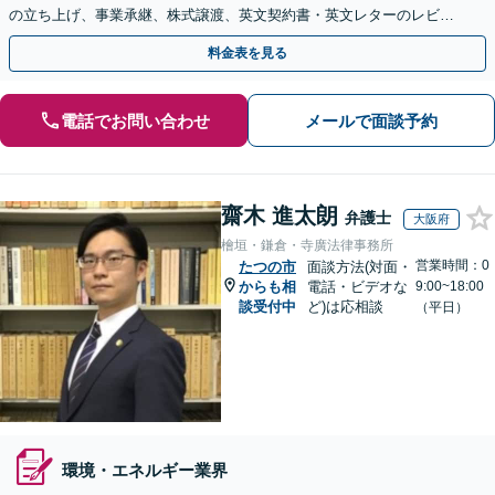
の立ち上げ、事業承継、株式譲渡、英文契約書・英文レターのレビュ
ー・ドラフトなどに対応。
料金表を見る
電話でお問い合わせ
メールで面談予約
齋木 進太朗
弁護士
大阪府
檜垣・鎌倉・寺廣法律事務所
営業時間：0
たつの市
面談方法(対面・
からも相
電話・ビデオな
9:00~18:00
談受付中
ど)は応相談
（平日）
環境・エネルギー業界