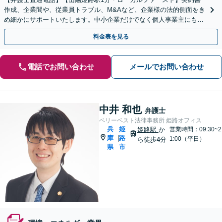
作成、企業間や、従業員トラブル、M&Aなど、企業様の法的側面をき
め細かにサポートいたします。中小企業だけでなく個人事業主にも対
応いたします。【土日祝対応可】【電話相談可】
料金表を見る
電話でお問い合わせ
メールでお問い合わせ
中井 和也
弁護士
ベリーベスト法律事務所 姫路オフィス
兵
姫
姫路駅
か
営業時間：09:30~2
庫
路
|
1:00（平日）
ら徒歩4分
県
市