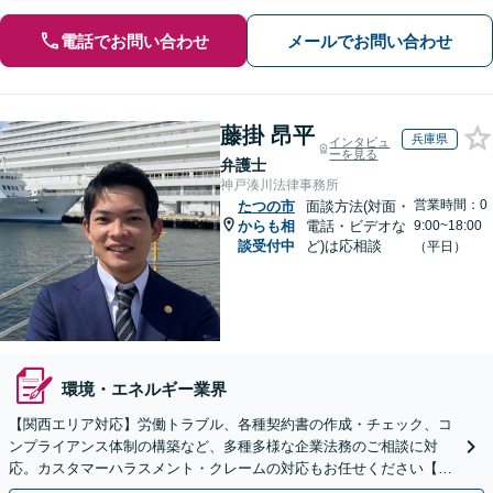
電話でお問い合わせ
メールでお問い合わせ
藤掛 昂平
兵庫県
インタビュ
ーを見る
弁護士
神戸湊川法律事務所
営業時間：0
たつの市
面談方法(対面・
からも相
電話・ビデオな
9:00~18:00
談受付中
ど)は応相談
（平日）
環境・エネルギー業界
【関西エリア対応】労働トラブル、各種契約書の作成・チェック、コ
ンプライアンス体制の構築など、多種多様な企業法務のご相談に対
応。カスタマーハラスメント・クレームの対応もお任せください【オ
ンライン相談OK】【夜間・休日相談可（要予約）】