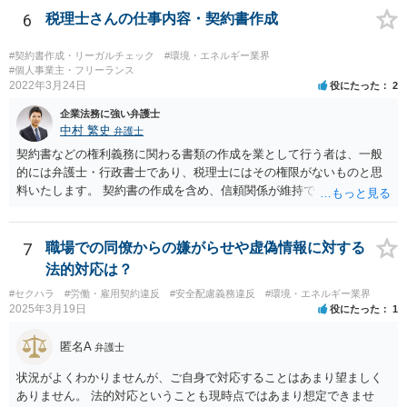
されますが、そうでない場合には、基本的には、双方の合意に基づく
6
税理士さんの仕事内容・契約書作成
ことになります。 恣意的な運用による報酬の減額分については、当
初の合意に基づき報酬額の支払いが認められる余地があると考えられ
#契約書作成・リーガルチェック
#環境・エネルギー業界
ます。
#個人事業主・フリーランス
2022年3月24日
役にたった
2
企業法務に強い弁護士
中村 繁史
弁護士
契約書などの権利義務に関わる書類の作成を業として行う者は、一般
的には弁護士・行政書士であり、税理士にはその権限がないものと思
料いたします。 契約書の作成を含め、信頼関係が維持できないのであ
れば、解約をして他の弁護士等に依頼されるのがよいと考えます。
7
職場での同僚からの嫌がらせや虚偽情報に対する
法的対応は？
#セクハラ
#労働・雇用契約違反
#安全配慮義務違反
#環境・エネルギー業界
2025年3月19日
役にたった
1
匿名A
弁護士
状況がよくわかりませんが、ご自身で対応することはあまり望ましく
ありません。 法的対応ということも現時点ではあまり想定できませ