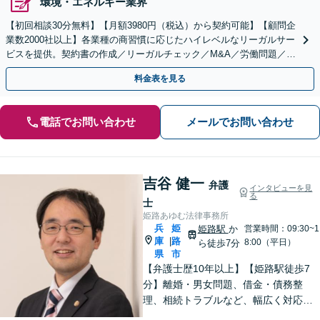
環境・エネルギー業界
【初回相談30分無料】【月額3980円（税込）から契約可能】【顧問企
業数2000社以上】各業種の商習慣に応じたハイレベルなリーガルサー
ビスを提供。契約書の作成／リーガルチェック／M&A／労働問題／知
的財産等、お任せください【他士業連携可能】
料金表を見る
電話でお問い合わせ
メールでお問い合わせ
吉谷 健一
弁護
インタビューを見
る
士
姫路あゆむ法律事務所
兵
姫
姫路駅
か
営業時間：09:30~1
庫
路
|
8:00（平日）
ら徒歩7分
県
市
【弁護士歴10年以上】【姫路駅徒歩7
分】離婚・男女問題、借金・債務整
理、相続トラブルなど、幅広く対応可
能です。丁寧なヒアリングと分かりや