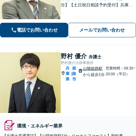
分】【土日祝日相談予約受付】兵庫県
で法律問題でお困りの方、豊富な実績
と専門性を持つ弁護士が解決を目指し
ます。
電話でお問い合わせ
メールでお問い合わせ
野村 優介
弁護士
野村優介法律事務所
兵
姫
山陽姫路駅
営業時間：09:30~
庫
路
|
20:00（平日）
から徒歩1分
県
市
環境・エネルギー業界
【弁護士直通電話】【山陽姫路駅1分・ローカルファースト】契約書