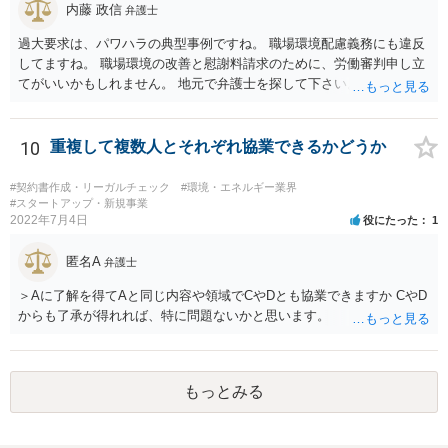
内藤 政信
弁護士
過大要求は、パワハラの典型事例ですね。 職場環境配慮義務にも違反
してますね。 職場環境の改善と慰謝料請求のために、労働審判申し立
てがいいかもしれません。 地元で弁護士を探して下さい。
10
重複して複数人とそれぞれ協業できるかどうか
#契約書作成・リーガルチェック
#環境・エネルギー業界
#スタートアップ・新規事業
2022年7月4日
役にたった
1
匿名A
弁護士
＞Aに了解を得てAと同じ内容や領域でCやDとも協業できますか CやD
からも了承が得れれば、特に問題ないかと思います。
もっとみる