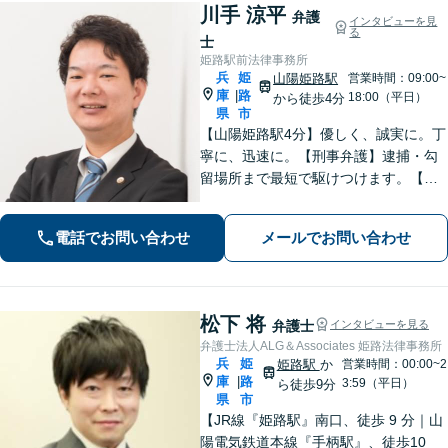
川手 涼平
弁護
インタビューを見
る
士
姫路駅前法律事務所
兵
姫
山陽姫路駅
営業時間：09:00~
庫
路
|
18:00（平日）
から徒歩4分
県
市
【山陽姫路駅4分】優しく、誠実に。丁
寧に、迅速に。【刑事弁護】逮捕・勾
留場所まで最短で駆けつけます。【債
務整理】どんな事情があってもあなた
の生活再建をサポートします。【交通
電話でお問い合わせ
メールでお問い合わせ
事故】「こんな相談でも大丈夫だろう
か」と躊躇されている方もご相談くだ
さい。
松下 将
弁護士
インタビューを見る
弁護士法人ALG＆Associates 姫路法律事務所
兵
姫
姫路駅
か
営業時間：00:00~2
庫
路
|
3:59（平日）
ら徒歩9分
県
市
【JR線『姫路駅』南口、徒歩 9 分｜山
陽電気鉄道本線『手柄駅』、徒歩10