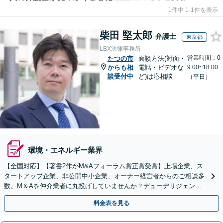
1件中 1-1件を表示
柴田 堅太郎
弁護士
東京都
LBX法律事務所
営業時間：0
たつの市
面談方法(対面・
からも相
電話・ビデオな
9:00~18:00
談受付中
ど)は応相談
（平日）
環境・エネルギー業界
【全国対応】【著書2作がM&Aフォーラム賞正賞受賞】上場企業、ス
タートアップ企業、非公開中小企業、オーナー経営者からのご相談多
数。M＆Aを仲介業者に丸投げしていませんか？デューデリジェンス
や契約書作成・交渉はお任せください【初回無料】
料金表を見る