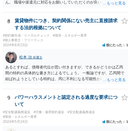
ん。 職場や派遣元に対応をお願いしていただくのが良いのではないで
しょうか。
8
賃貸物件につき、契約関係にない売主に直接請求
する法的根拠について
#契約書作成・リーガルチェック
#環境・エネルギー業界
#個人事業主・フリーランス
2024年8月23日
役にたった
1
松本 治
弁護士
あるとすれば、債権者代位が思い付きますが、できるかどうかは乙丙
間の特約の具体的な書き方によるでしょう。 一般論ですが、乙丙間で
結ばれようとしている特約は、丙に不利になる可能性が高いです。
9
パワーハラスメントと認定される過度な要求につ
いて
#安全配慮義務違反
#労働・雇用契約違反
#安全配慮義務違反
#環境・エネルギー業界
2024年5月24日
役にたった
1