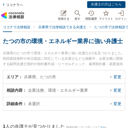
弁護士の方はこちら
ココナラへ
投稿する
探す
閲覧履歴
マイリスト
ログイン
ココナラ法律相談
兵庫県で法律相談できる弁護士
たつの市で法律相談
たつの市の環境・エネルギー業界に強い弁護士
兵庫県のたつの市で環境・エネルギー業界に強い弁護士が1名見つかりました。
初回面談無料や休日面談に対応している弁護士なども掲載中。企業法務に関係
する顧問弁護士契約や契約書作成・リーガルチェック、雇用契約書・就業規則
作成等の細かな分野での絞り込み検索もでき便利です。特に後藤敦夫法律事務
所の後藤 敦夫弁護士のプロフィール情報や弁護士費用、強みなどが注目されて
エリア
兵庫県、たつの市
変更
います。『たつの市で土日や夜間に発生した環境・エネルギー業界のトラブル
を今すぐに弁護士に相談したい』『環境・エネルギー業界のトラブル解決の実
相談内容
企業法務、環境・エネルギー業界
変更
績豊富な近くの弁護士を検索したい』『初回相談無料で環境・エネルギー業界
を法律相談できるたつの市内の弁護士に相談予約したい』などでお困りの相談
者さんにおすすめです。
詳細条件
未選択
変更
1
人の弁護士が見つかりました
(検索結果について詳しくは
こちら
)