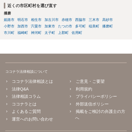
近くの市区町村を選び直す
播磨
姫路市
明石市
相生市
加古川市
赤穂市
西脇市
三木市
高砂市
小野市
加西市
宍粟市
加東市
たつの市
多可町
稲美町
播磨町
市川町
福崎町
神河町
太子町
上郡町
佐用町
ココナラ法律相談について
ココナラ法律相談とは
ご意見・ご要望
法律Q&A
利用規約
法律相談コラム
プライバシーポリシー
ココナラとは
外部送信ポリシー
よくあるご質問
掲載をご検討の弁護士の方
へ
運営へのお問い合わせ