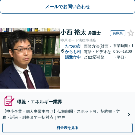
メールでお問い合わせ
小西 裕太
弁護士
兵庫県
神戸ポート法律事務所
営業時間：1
たつの市
面談方法(対面・
からも相
電話・ビデオな
0:30~18:00
談受付中
ど)は応相談
（平日）
環境・エネルギー業界
【中小企業・個人事業主向け】低額顧問・スポット可。契約書・労
務・訴訟・刑事まで一括対応｜神戸
料金表を見る