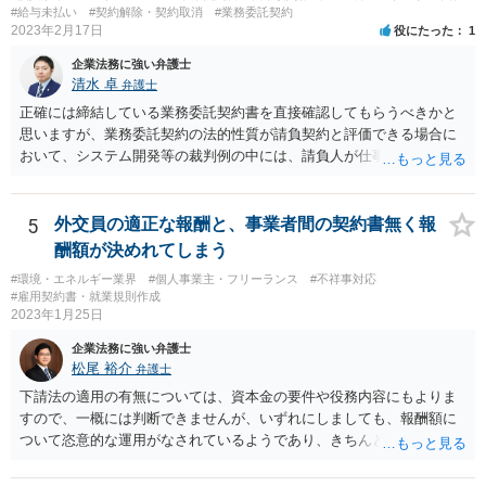
#給与未払い
#契約解除・契約取消
#業務委託契約
2023年2月17日
役にたった
1
企業法務に強い弁護士
清水 卓
弁護士
正確には締結している業務委託契約書を直接確認してもらうべきかと
思いますが、業務委託契約の法的性質が請負契約と評価できる場合に
おいて、システム開発等の裁判例の中には、請負人が仕事を完成させ
たか否かについて，仕事が当初の請負契約で予定していた最後の工程
まで終えているか否かを基準として判断すべきであるという見解を示
しているものがあります。 このような見解を踏まえ、あなたのケー
5
外交員の適正な報酬と、事業者間の契約書無く報
スでも、予定していた最後の工程まで終えており、仕事は完成してい
酬額が決めれてしまう
る等と主張して行くことが考えられます。 もっとも、相手方はこの
#環境・エネルギー業界
#個人事業主・フリーランス
#不祥事対応
ような見解は本件にはあてはまらない等を理由に、仕事の完成を認め
#雇用契約書・就業規則作成
ないことが想定されます。 そのような場合には、裁判所に民事調停
2023年1月25日
を申し立てる、民事訴訟を提起する等の方法を検討する必要があるか
企業法務に強い弁護士
もしれません。 いずれにしても、一度、業務委託契約書や納品した
松尾 裕介
弁護士
記事等の証拠を持参の上、お住まいの地域の弁護士に直接相談してみ
てはいかがでしょうか。
下請法の適用の有無については、資本金の要件や役務内容にもよりま
すので、一概には判断できませんが、いずれにしましても、報酬額に
ついて恣意的な運用がなされているようであり、きちんとした契約書
を締結するべきであると考えられます。報酬額については、下請法の
適用がある場合には、著しく低い下請代金を不当に定めることは禁止