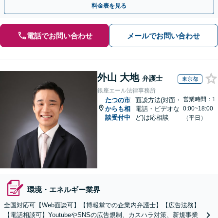
料金表を見る
電話でお問い合わせ
メールでお問い合わせ
外山 大地
弁護士
東京都
銀座エール法律事務所
営業時間：1
たつの市
面談方法(対面・
からも相
電話・ビデオな
0:00~18:00
談受付中
ど)は応相談
（平日）
環境・エネルギー業界
全国対応可【Web面談可】【博報堂での企業内弁護士】【広告法務】
【電話相談可】YoutubeやSNSの広告規制、カスハラ対策、新規事業