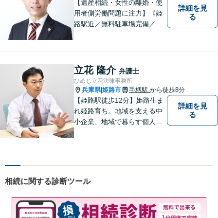
【遺産相続・女性の離婚・使
詳細を見
用者側労働問題に注力】《姫
る
路駅近／無料駐車場完備／最
短即日相談》兵庫・姫路で累
計4000件超の相談実績／調停
委員在籍／無料相談を実施中
立花 隆介
弁護士
ひめじ立花法律事務所
兵庫県
姫路市
手柄駅
から徒歩8分
|
【姫路駅徒歩12分】姫路生ま
詳細を見
れ姫路育ち。地域を支える中
る
小企業、地域で暮らす個人に
とって、頼れるパートナーを
目指します。一般民事から企
業法務、刑事事件の被害者救
済など幅広い問題に積極的に
取り組みます。お気軽にご相
相続に関する診断ツール
談ください。