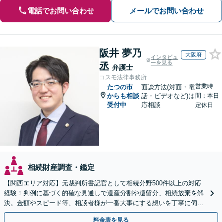
電話でお問い合わせ
メールでお問い合わせ
阪井 夢乃
大阪府
インタビュ
ーを見る
丞
弁護士
コスモ法律事務所
営業時
たつの市
面談方法(対面・電
からも相談
話・ビデオなど)は
間：本日
受付中
応相談
定休日
相続財産調査・鑑定
【関西エリア対応】元裁判所書記官として相続分野500件以上の対応
経験！判例に基づく的確な見通しで遺産分割や遺留分、相続放棄を解
決。金額やスピード等、相談者様が一番大事にする想いを丁寧に伺い
最善の解決策を提案【WEB面談可】
料金表を見る