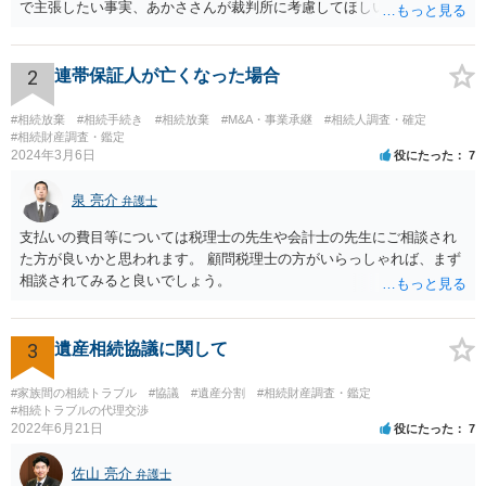
で主張したい事実、あかささんが裁判所に考慮してほしいと思う、亡
くなった方・あかささん・お姉さん間の事情などを記入することにな
ります。 もし、主張したい事実や考慮してほしい事情に関連して
資料を持っているようであれば、主張書面とは別で提出できます。も
2
連帯保証人が亡くなった場合
し、お姉さんに見られたくないような資料がある場合、「非開示の希
望に関する申出書」と共に提出することも考えられます。 ご質問：書
#相続放棄
#相続手続き
#相続放棄
#M&A・事業承継
#相続人調査・確定
いた方が良い事と書かない方が良い事 回答： お姉さんが申立書の「申
#相続財産調査・鑑定
2024年3月6日
役にたった
7
立ての趣旨」のところに書いている遺産の分け方に対して意見があれ
ば、まずそれを書くとよいです。 次に「申立ての理由」のところに、
泉 亮介
なぜ調停を申し立てたのか(例えば、あかささんと話合いが出来ない／
弁護士
決裂した、など)や亡くなった方・あかささん・お姉さん間の事情やい
支払いの費目等については税理士の先生や会計士の先生にご相談され
きさつなどが書かれていると思うので、あかささんから見てそれは違
た方が良いかと思われます。 顧問税理士の方がいらっしゃれば、まず
うと感じるところは、どのように違うのか、など書くとよいです。 そ
相談されてみると良いでしょう。
の他、お姉さんの申立書には書かれていないけど、どのように遺産を
分けるかを決めるについてあかささんが重要だと考える事情があれば
(例えば、○○のときにお姉さんは亡くなった方からお金を援助してもら
3
遺産相続協議に関して
った等)、それも書くとよいです。 書かない方が良いと思うことは、遺
産分割に関係ない(と思われる)いきさつを沢山盛り込むことだと考えま
#家族間の相続トラブル
#協議
#遺産分割
#相続財産調査・鑑定
す(あくまで遺産分割に関係することに留める方が、裁判所や調停委員
#相続トラブルの代理交渉
の方に事情を理解してもらいやすいと思います)。
2022年6月21日
役にたった
7
佐山 亮介
弁護士