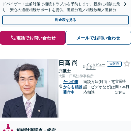
ドバイザー！生前対策で相続トラブルを予防します。親身に相談に乗
り、安心の遺産相続サポートを提供。遺産分割／相続放棄／遺留分も
お任せ！【出張サポート】【完全個室】【丸太町駅6分】
料金表を見る
電話でお問い合わせ
メールでお問い合わせ
日髙 尚
大阪府
インタビュー
を見る
弁護士
大園・日髙法律事務所
営業時
たつの市
面談方法(対面・電
からも相談
話・ビデオなど)は
間：本日
受付中
応相談
定休日
相続財産調査・鑑定