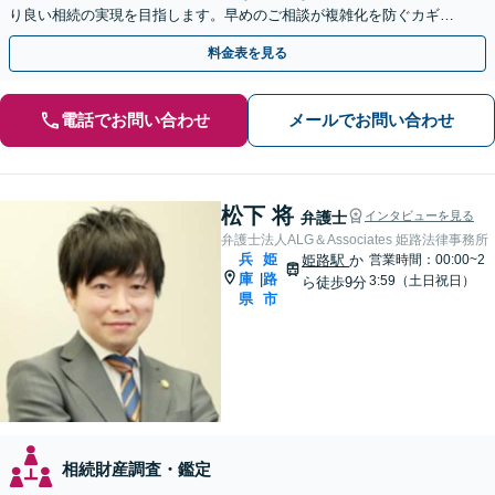
り良い相続の実現を目指します。早めのご相談が複雑化を防ぐカギと
なります【夜間／休日相談可】
料金表を見る
電話でお問い合わせ
メールでお問い合わせ
松下 将
弁護士
インタビューを見る
弁護士法人ALG＆Associates 姫路法律事務所
兵
姫
姫路駅
か
営業時間：00:00~2
庫
路
|
3:59（土日祝日）
ら徒歩9分
県
市
相続財産調査・鑑定