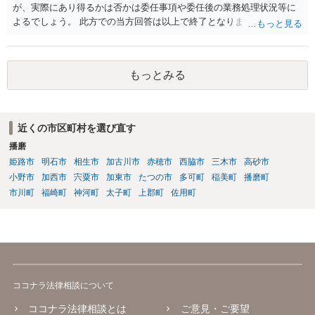
が、実際にあり得るかは否かは委任事項や委任後の業務処理状況等に
よるでしょう。 此方での当方回答は以上で終了となりますが、参考に
なりましたら幸いです。
もっとみる
近くの市区町村を選び直す
播磨
姫路市
明石市
相生市
加古川市
赤穂市
西脇市
三木市
高砂市
小野市
加西市
宍粟市
加東市
たつの市
多可町
稲美町
播磨町
市川町
福崎町
神河町
太子町
上郡町
佐用町
ココナラ法律相談について
ココナラ法律相談とは
ご意見・ご要望