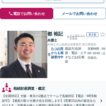
電話でお問い合わせ
メールでお問い合わせ
都 裕記
東京都
インタビュー
を見る
弁護士
弁護士法人新都法律事務所 東京事務所
たつの市
面談方法(対
営業時間：09:
からも相
面・電話・ビデ
00~19:00（土
談受付中
オなど)は応相
日祝日）
談
相続財産調査・鑑定
【全国対応】大阪・東京の2拠点でチームで迅速対応【電話・WEB相
談可】【遺産の取り分最大化を目指します】1営業日以内の返信を心
がけます「不動産が絡んだ複雑な遺産分割／遺留分／遺言書の作成・