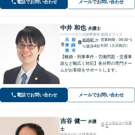
電話でお問い合わせ
メールでお問い合わせ
能】お気軽にご相談ください。
中井 和也
弁護士
ベリーベスト法律事務所 姫路オフィス
兵
姫
姫路駅
か
営業時間：09:30~1
庫
路
|
8:00（土日祝日）
ら徒歩4分
県
市
【離婚・刑事事件・労働問題・交通事
故など幅広く対応】各分野の専門チー
ムがお客様をサポートします。
電話でお問い合わせ
メールでお問い合わせ
吉谷 健一
弁護
インタビューを見
る
士
姫路あゆむ法律事務所