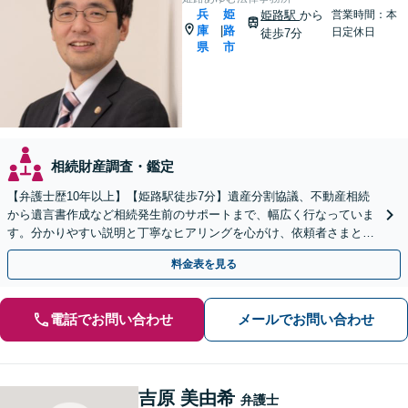
兵
姫
姫路駅
から
営業時間：本
庫
路
|
日定休日
徒歩7分
県
市
相続財産調査・鑑定
【弁護士歴10年以上】【姫路駅徒歩7分】遺産分割協議、不動産相続
から遺言書作成など相続発生前のサポートまで、幅広く行なっていま
す。分かりやすい説明と丁寧なヒアリングを心がけ、依頼者さまと一
緒に最適な解決策を模索してまいります。
料金表を見る
電話でお問い合わせ
メールでお問い合わせ
吉原 美由希
弁護士