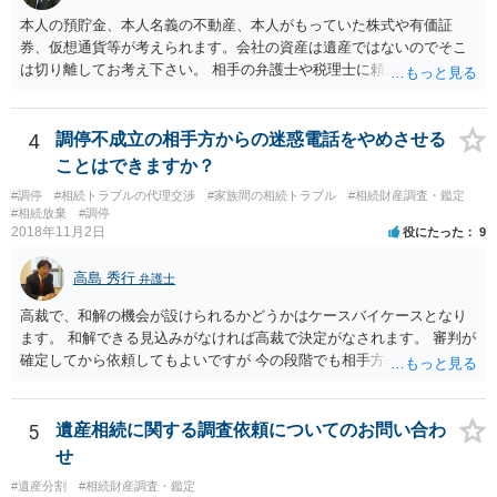
本人の預貯金、本人名義の不動産、本人がもっていた株式や有価証
券、仮想通貨等が考えられます。会社の資産は遺産ではないのでそこ
は切り離してお考え下さい。 相手の弁護士や税理士に頼んでも守秘義
務を理由に断られる可能性が高いです。 資料は調停を起こしてから任
意に開示を求め、応じなければ「調査嘱託」という手続きを使って銀
行等に照会をかけることになるでしょう。 不動産は、相続登記が済ん
4
調停不成立の相手方からの迷惑電話をやめさせる
でいなければ市役所ないし区役所に、お子様と義父様のつながりがわ
ことはできますか？
かる戸籍一式を揃えてもちこみ、「名寄せ」という手続きをすると、
#調停
#相続トラブルの代理交渉
#家族間の相続トラブル
#相続財産調査・鑑定
分かると思います。遺産分割協議書の偽造等により既に相続登記され
#相続放棄
#調停
てしまっている場合は、住所などに当たりをつけて登記名義を調べて
2018年11月2日
役にたった
9
探すことになるでしょう。 代理人弁護士を立てられるのはおすすめで
すが、現代では、各々が自由に価格設定をしていますので、特に相場
高島 秀行
弁護士
はお示しできません。ただし、かつて日本弁護士連合会が設けていた
報酬基準を踏まえて価格設定している弁護士は一定数いると思います
高裁で、和解の機会が設けられるかどうかはケースバイケースとなり
ので、それが一応の目安となるでしょう。
ます。 和解できる見込みがなければ高裁で決定がなされます。 審判が
確定してから依頼してもよいですが 今の段階でも相手方の連絡が迷惑
であれば 弁護士に依頼してもよいと思います。
5
遺産相続に関する調査依頼についてのお問い合わ
せ
#遺産分割
#相続財産調査・鑑定