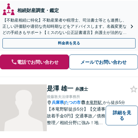
相続財産調査・鑑定
【不動産相続に特化】不動産業者や税理士、司法書士等とも連携し、
正しい評価額や適切な売却時期などをアドバイスします。名義変更な
どの手続きもサポート【ミスのない公正証書遺言】弁護士が法的な観
点から遺言書を作成します。
料金表を見る
電話でお問い合わせ
メールでお問い合わせ
是澤 雄一
弁護士
後藤敦夫法律事務所
兵庫県
たつの市
本竜野駅
から徒歩5分
|
【本竜野駅徒歩5分】【交通事
詳細を見
故着手金0円】交通事故／債務
る
整理／相続分野に強み！地域
密着の弁護士2名が、皆様の問
題を解決すべく尽力します。