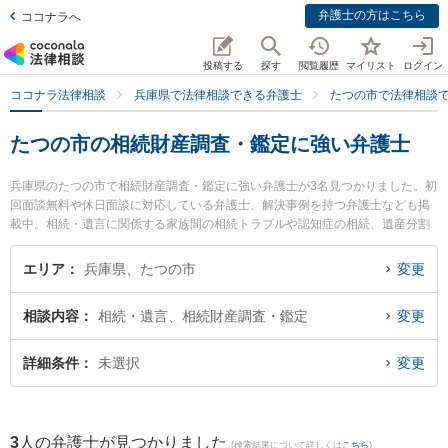
弁護士の方はこちら
ココナラへ
投稿する
探す
閲覧履歴
マイリスト
ログイン
ココナラ法律相談
兵庫県で法律相談できる弁護士
たつの市で法律相談
たつの市の相続財産調査・鑑定に強い弁護士
兵庫県のたつの市で相続財産調査・鑑定に強い弁護士が3名見つかりました。初
回面談無料や休日面談に対応している弁護士、解決事例を持つ弁護士なども掲
載中。相続・遺言に関係する家族間の相続トラブルや認知症の相続、遺産分割
等の細かな分野での絞り込み検索もでき便利です。特に後藤敦夫法律事務所の
後藤 敦夫弁護士や後藤敦夫法律事務所の是澤 雄一弁護士、西はりま法律事務所
エリア
兵庫県、たつの市
変更
の佐古井 啓太弁護士のプロフィール情報や弁護士費用、強みなどが注目されて
います。『たつの市で土日や夜間に発生した相続財産調査・鑑定のトラブルを
相談内容
相続・遺言、相続財産調査・鑑定
変更
今すぐに弁護士に相談したい』『相続財産調査・鑑定のトラブル解決の実績豊
富な近くの弁護士を検索したい』『初回相談無料で相続財産調査・鑑定を法律
相談できるたつの市内の弁護士に相談予約したい』などでお困りの相談者さん
詳細条件
未選択
変更
におすすめです。
3
人の弁護士が見つかりました
(検索結果について詳しくは
こちら
)