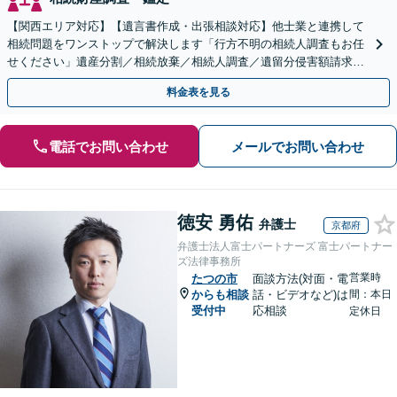
【関西エリア対応】【遺言書作成・出張相談対応】他士業と連携して
相続問題をワンストップで解決します「行方不明の相続人調査もお任
せください」遺産分割／相続放棄／相続人調査／遺留分侵害額請求／
登記など【休日・夜間面談可】【分割払い対応】
料金表を見る
電話でお問い合わせ
メールでお問い合わせ
徳安 勇佑
弁護士
京都府
弁護士法人富士パートナーズ 富士パートナー
ズ法律事務所
営業時
たつの市
面談方法(対面・電
からも相談
話・ビデオなど)は
間：本日
受付中
応相談
定休日