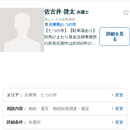
見通しをわかりやすく説明
佐古井 啓太
し、不安にならない弁護を心
弁護士
がけております。【初回無料
西はりま法律事務所
相談】
兵庫県
たつの市
|
【たつの市】【駐車場あり】
詳細を見
対馬ひまわり基金法律事務所
る
の所長任期中は約350件のご
相談を受け、地域に根ざした
法的支援に取り組んできた実
績があります。 このたび、生
まれ育った西播磨の地で新た
に開業し、皆さまのお力にな
れるよう努めてまいります。
エリア
兵庫県、たつの市
変更
相談内容
相続・遺言、相続財産調査・鑑定
変更
詳細条件
未選択
変更