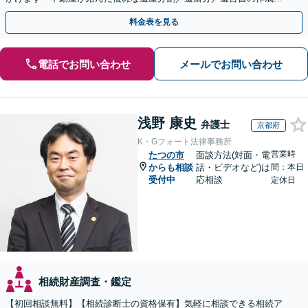
執行／事業承継など、お任せください」【休日相談あり】
料金表を見る
電話でお問い合わせ
メールでお問い合わせ
浅野 康史
弁護士
京都府
K・Gフォート法律事務所
営業時
たつの市
面談方法(対面・電
からも相談
話・ビデオなど)は
間：本日
受付中
応相談
定休日
相続財産調査・鑑定
【初回相談無料】【相続診断士の資格保有】気軽に相談できる相続ア