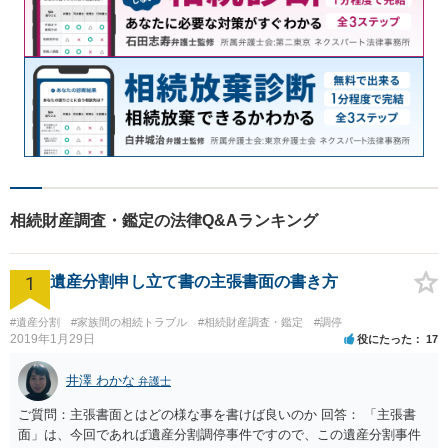
相続財産調査・鑑定の法律Q&Aランキング
1
遺産分割申し立て書の主張書面の書き方
#遺産分割
#家族間の相続トラブル
#相続財産調査・鑑定
#調停
2019年1月29日
役にたった
17
井澤 わかな
弁護士
ご質問：主張書面とはどの様な事を書けば良いのか 回答： 「主張書
面」は、今回であれば遺産分割調停事件ですので、この遺産分割事件