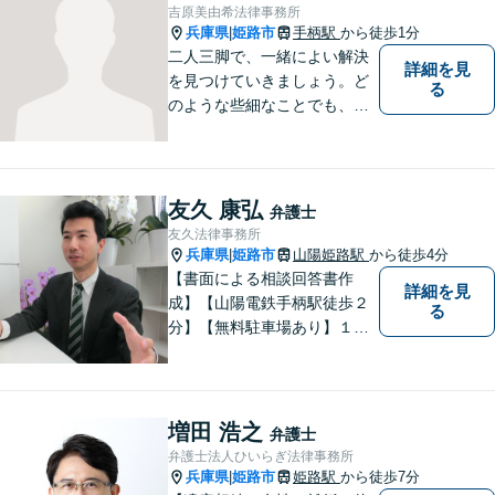
吉原美由希法律事務所
兵庫県
姫路市
手柄駅
から徒歩1分
|
二人三脚で、一緒によい解決
詳細を見
を見つけていきましょう。ど
る
のような些細なことでも、ま
ずはご相談ください。
友久 康弘
弁護士
友久法律事務所
兵庫県
姫路市
山陽姫路駅
から徒歩4分
|
【書面による相談回答書作
詳細を見
成】【山陽電鉄手柄駅徒歩２
る
分】【無料駐車場あり】１歩
踏み出すために、１人で抱え
込まずにご相談ください。
増田 浩之
弁護士
弁護士法人ひいらぎ法律事務所
兵庫県
姫路市
姫路駅
から徒歩7分
|