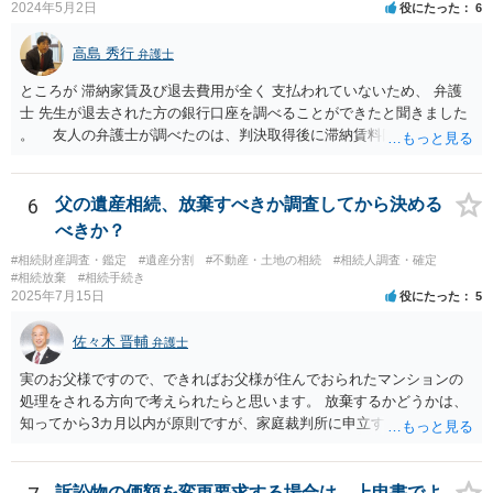
2024年5月2日
役にたった
6
高島 秀行
弁護士
ところが 滞納家賃及び退去費用が全く 支払われていないため、 弁護
士 先生が退去された方の銀行口座を調べることができたと聞きました
。 友人の弁護士が調べたのは、判決取得後に滞納賃料回収のため
に、預金の有無及び残高の開示を求めたもので 判決を取るために、
預金の入出金履歴を調べたわけではありません。 残念ながら、事案
や目的も異なりますし、開示の内容も異なります。
6
父の遺産相続、放棄すべきか調査してから決める
べきか？
#相続財産調査・鑑定
#遺産分割
#不動産・土地の相続
#相続人調査・確定
#相続放棄
#相続手続き
2025年7月15日
役にたった
5
佐々木 晋輔
弁護士
実のお父様ですので、できればお父様が住んでおられたマンションの
処理をされる方向で考えられたらと思います。 放棄するかどうかは、
知ってから3カ月以内が原則ですが、家庭裁判所に申立すれば3カ月の
期間を伸長することができます。 その間に、財産の状況を調査して、
放棄するかどうか決めることができます。 銀行やサラ金が数年も放置
することはありませんので、数年後に借金が発見される可能性はほぼ
訴訟物の価額を変更要求する場合は、上申書でよ