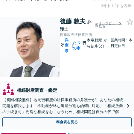
3件中 1-3件を表示
後藤 敦夫
弁
インタビューを
見る
護士
後藤敦夫法律事務所
兵
本竜野駅
か
営業時間：本
たつ
庫
|
日定休日
ら徒歩5分
の市
県
相続財産調査・鑑定
【初回相談無料】地元密着型の法律事務所の弁護士が、あなたの相続
問題を解決します「不動産が絡む遺産分割も的確に対応」「相続放棄
の手続き可」円滑な相続をおこなうため、相続問題は自分の代で解決
しましょう【完全個室制】【本竜野駅5分】
料金表を見る