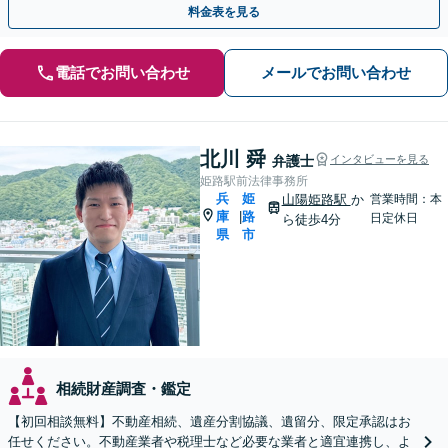
料金表を見る
電話でお問い合わせ
メールでお問い合わせ
北川 舜
弁護士
インタビューを見る
姫路駅前法律事務所
兵
姫
山陽姫路駅
か
営業時間：本
庫
路
|
日定休日
ら徒歩4分
県
市
相続財産調査・鑑定
【初回相談無料】不動産相続、遺産分割協議、遺留分、限定承認はお
任せください。不動産業者や税理士など必要な業者と適宜連携し、よ