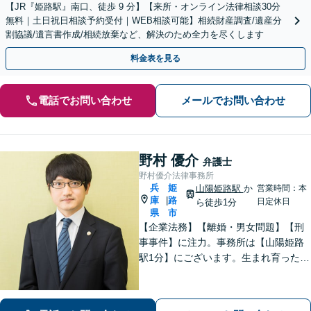
【JR『姫路駅』南口、徒歩 9 分】【来所・オンライン法律相談30分
無料｜土日祝日相談予約受付｜WEB相談可能】相続財産調査/遺産分
割協議/遺言書作成/相続放棄など、解決のため全力を尽くします
料金表を見る
電話でお問い合わせ
メールでお問い合わせ
野村 優介
弁護士
野村優介法律事務所
兵
姫
山陽姫路駅
か
営業時間：本
庫
路
|
日定休日
ら徒歩1分
県
市
【企業法務】【離婚・男女問題】【刑
事事件】に注力。事務所は【山陽姫路
駅1分】にございます。生まれ育った故
郷であることから、姫路エリア・播磨
地域の皆様の困りごとを解決していき
たいと考えています。【電話相談可