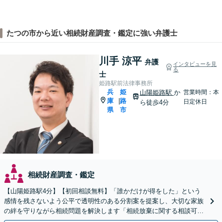
たつの市から近い相続財産調査・鑑定に強い弁護士
川手 涼平
弁護
インタビューを見
る
士
姫路駅前法律事務所
兵
姫
山陽姫路駅
か
営業時間：本
庫
路
|
日定休日
ら徒歩4分
県
市
相続財産調査・鑑定
【山陽姫路駅4分】【初回相談無料】「誰かだけが得をした」という
感情を残さないよう公平で透明性のある分割案を提案し、大切な家族
の絆を守りながら相続問題を解決します「相続放棄に関する相談可」
「大切な人へ想いを遺す遺言書の作成」【完全個室相談】