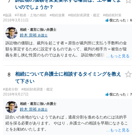
7
ありません。 なお、私が扱った相続放棄を検討していた案件で、期間
いのでしょうか？
伸長して調査したところ、サラ金に対する過払金など相当な財産が見
#協議
#不動産・土地の相続
#相続放棄
#相続財産調査・鑑定
#相続税対策
つかったため相続したという事例がありました。
2018年3月11日
役にたった
6
相続・遺言に強い弁護士
鈴木 崇裕
弁護士
訴訟物の価額は、裁判を起こす者＝原告が裁判所に支払う手数料の金
額を算定するために設定するものであって、裁判の相手方＝被告が疑
義を差し挟む性質のものではありません。 訴訟物の価額自体が裁判の
目的（審理の対象）となることもありませんので、上申書や証拠を出
したとしても、変更されることはありません。
8
相続について弁護士に相談するタイミングを教え
て下さい
#遺産分割
#相続財産調査・鑑定
2018年9月27日
役にたった
7
相続・遺言に強い弁護士
鈴木 崇裕
弁護士
話合いの余地がないようであれば，遺産分割を進めるためには法的手
続を採る必要があります。 やはり，弁護士への相談を早期になさるこ
とをお勧めいたします。