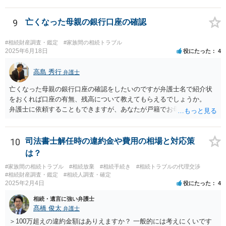
9
亡くなった母親の銀行口座の確認
#相続財産調査・鑑定
#家族間の相続トラブル
2025年6月18日
役にたった
4
高島 秀行
弁護士
亡くなった母親の銀行口座の確認をしたいのですが弁護士名で紹介状
をおくれば口座の有無、残高について教えてもらえるでしょうか。
弁護士に依頼することもできますが、あなたが戸籍でお母さんの相続
人であり、相続人本人であることなどを証明すれば、口座の有無や残
高は教えてくれると思います。 自分ではよくわからないということ
であれば、弁護士に相談し依頼されたら良いと思います。
10
司法書士解任時の違約金や費用の相場と対応策
は？
#家族間の相続トラブル
#相続放棄
#相続手続き
#相続トラブルの代理交渉
#相続財産調査・鑑定
#相続人調査・確定
2025年2月4日
役にたった
4
相続・遺言に強い弁護士
髙橋 俊太
弁護士
＞100万超えの違約金額はありえますか？ 一般的には考えにくいです