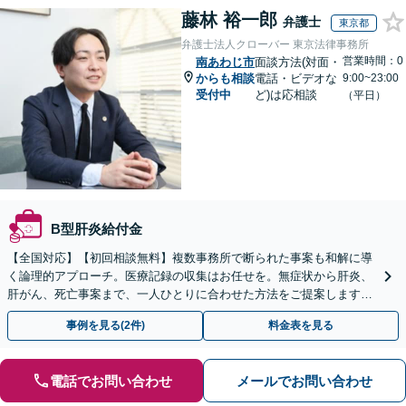
藤林 裕一郎
弁護士
東京都
弁護士法人クローバー 東京法律事務所
営業時間：0
南あわじ市
面談方法(対面・
からも相談
電話・ビデオな
9:00~23:00
受付中
ど)は応相談
（平日）
B型肝炎給付金
【全国対応】【初回相談無料】複数事務所で断られた事案も和解に導
く論理的アプローチ。医療記録の収集はお任せを。無症状から肝炎、
肝がん、死亡事案まで、一人ひとりに合わせた方法をご提案します。
手続きの負担を減らし、権利を守ります。
事例を見る(2件)
料金表を見る
電話でお問い合わせ
メールでお問い合わせ