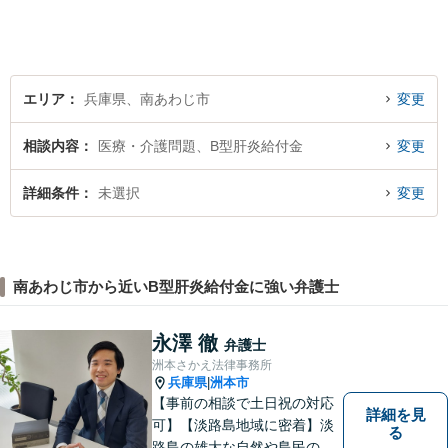
とりに合ったサポートを心が
けています。【夜間・休日相
談可能】【オンライン出張相
談可】
エリア
兵庫県、南あわじ市
変更
相談内容
医療・介護問題、B型肝炎給付金
変更
詳細条件
未選択
変更
南あわじ市から近いB型肝炎給付金に強い弁護士
永澤 徹
弁護士
洲本さかえ法律事務所
兵庫県
洲本市
|
【事前の相談で土日祝の対応
詳細を見
可】【淡路島地域に密着】淡
る
路島の雄大な自然や島民の