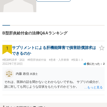
B型肝炎給付金の法律Q&Aランキング
1
サプリメントによる肝機能障害で損害賠償請求は
できるのか
#慰謝料請求・訴訟
#B型肝炎給付金
#患者・入所者側
#投薬ミス
2022年7月18日
役にたった
2
内藤 政信
弁護士
それは、医師の話を聞かないとわからないですね。 サプリの成分が、
誰に対しても同じような症状をもたらすのかどうか。