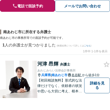
電話で面談予約
メールでお問い合わせ
南あわじ市に所在する弁護士
南あわじ市の事務所等での面談予約が可能です。
1
人の弁護士が見つかりました
(検索結果について詳しくは
こちら
)
1件中 1-1件を表示
河津 昂輝
弁護士
あわじみらい法律会計事務所
兵庫県
南あわじ市
名谷駅
から徒歩1分
|
【初回相談無料】形式的な法
詳細を見
律だけでなく、依頼者の状況
る
や思いも大切に考え、根本的
なトラブル解決を目指して全
力で取り組んでいます。 相談
者の立場に寄り添い、一人ひ