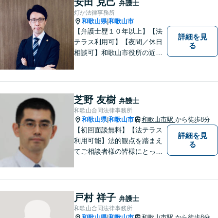
安田 克己
弁護士
ご相談ください。
灯か法律事務所
和歌山県
和歌山市
|
【弁護士歴１０年以上】【法
詳細を見
テラス利用可】【夜間／休日
る
相談可】和歌山市役所の近
く、京橋親水公園そばにある
親しみやすい法律事務所で
す。一人で悩まず、まずはご
相談ください。あなたの灯り
芝野 友樹
弁護士
となれるよう誠心誠意努めま
和歌山合同法律事務所
す。
和歌山県
和歌山市
和歌山市駅
から徒歩8分
|
【初回面談無料】【法テラス
詳細を見
利用可能】法的観点を踏まえ
る
てご相談者様の皆様にとって
最良の解決を図ることに常に
心がけています。創設55年を
超える歴史ある事務所です。
【当日／夜間／応相談】お悩
戸村 祥子
弁護士
み事がございましたら、お気
和歌山合同法律事務所
軽にご相談下さい。
和歌山県
和歌山市
和歌山市駅
から徒歩8分
|