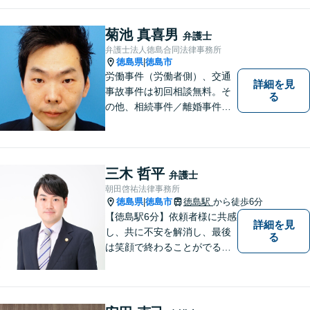
貸借/消費者問題/離婚/相続/債
務整理など）を中心に、社会
菊池 真喜男
弁護士
的事件にも対応いたします。
弁護士法人徳島合同法律事務所
お気軽にご相談ください。
徳島県
徳島市
|
労働事件（労働者側）、交通
詳細を見
事故事件は初回相談無料。そ
る
の他、相続事件／離婚事件／
債務整理／行政事件など、幅
広い問題に対応可能！完全個
室対応でプライバシーが守ら
れます。【無料駐車場】
三木 哲平
弁護士
朝田啓祐法律事務所
徳島県
徳島市
徳島駅
から徒歩6分
|
【徳島駅6分】依頼者様に共感
詳細を見
し、共に不安を解消し、最後
る
は笑顔で終わることがでるよ
うに取り組んで参ります。 じ
っくりとご相談者のお話しを
聴くことを第一と考えて、ご
相談にのっています。 まずは