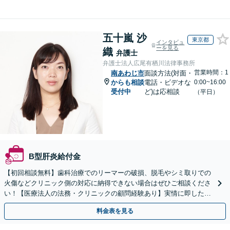
五十嵐 沙
東京都
インタビュ
ーを見る
織
弁護士
弁護士法人広尾有栖川法律事務所
営業時間：1
南あわじ市
面談方法(対面・
からも相談
電話・ビデオな
0:00~16:00
受付中
ど)は応相談
（平日）
B型肝炎給付金
【初回相談無料】歯科治療でのリーマーの破損、脱毛やシミ取りでの
火傷などクリニック側の対応に納得できない場合はぜひご相談くださ
い！【医療法人の法務・クリニックの顧問経験あり】実情に即したア
ドバイスで、納得のできるトラブルの解決を目指します。
料金表を見る