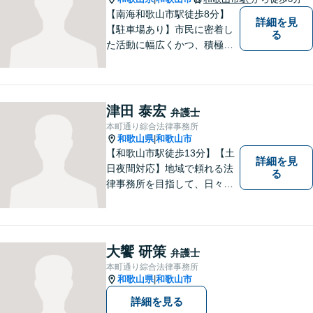
【南海和歌山市駅徒歩8分】
詳細を見
【駐車場あり】市民に密着し
る
た活動に幅広くかつ、積極的
に取り組んでいます。離婚問
題／相続問題／刑事事件／借
金問題／労働問題など、幅広
く対応可能。【地域に根ざし
津田 泰宏
弁護士
た弁護士】法律トラブルでお
本町通り綜合法律事務所
悩みの方は、お気軽にご相談
和歌山県
和歌山市
|
ください。
【和歌山市駅徒歩13分】【土
詳細を見
日夜間対応】地域で頼れる法
る
律事務所を目指して、日々尽
力しています。刑事事件／交
通事故／相続／その他一般の
民事事件など、幅広く対応可
能です。まずはお気軽にご相
大饗 研策
弁護士
談ください。
本町通り綜合法律事務所
和歌山県
和歌山市
|
詳細を見る