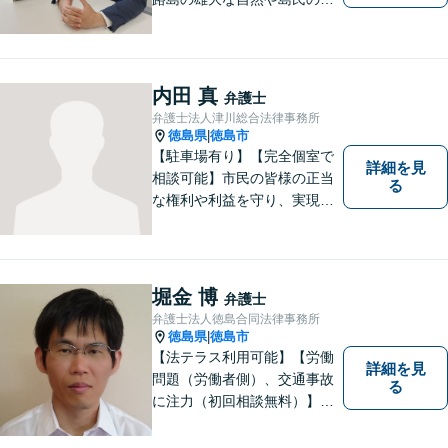
方々の温かい人柄の魅力に触
れ、この地で弁護士活動に全
力で励んでおります。事前の
ご相談で土日祝・時間外対応
内田 真
弁護士
が可能です。
弁護士法人津川総合法律事務所
徳島県
徳島市
|
【駐車場有り】【完全個室で
詳細を見
相談可能】市民の皆様の正当
る
な権利や利益を守り、実現す
るために市民の皆さんに寄り
添って、一つ一つの事案に丁
寧に対応してまいります。ご
相談者様のお話をじっくり聴
堀金 博
弁護士
き、最適な解決方法をご提案
弁護士法人徳島合同法律事務所
いたします。
徳島県
徳島市
|
【法テラス利用可能】【労働
詳細を見
問題（労働者側）、交通事故
る
に注力（初回相談無料）】市
民の生活に関わる身近な事件
（労働問題/交通事故/不動産賃