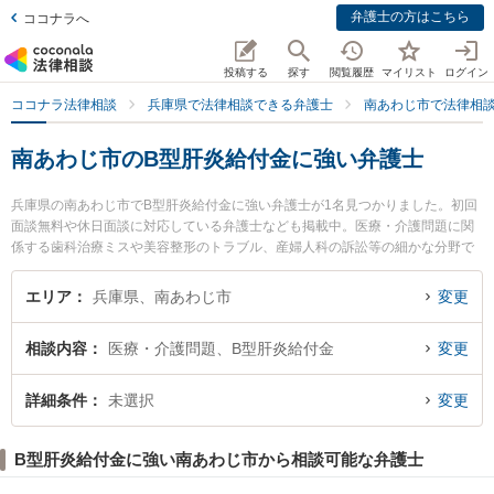
弁護士の方はこちら
ココナラへ
投稿する
探す
閲覧履歴
マイリスト
ログイン
ココナラ法律相談
兵庫県で法律相談できる弁護士
南あわじ市で法律相
南あわじ市のB型肝炎給付金に強い弁護士
兵庫県の南あわじ市でB型肝炎給付金に強い弁護士が1名見つかりました。初回
面談無料や休日面談に対応している弁護士なども掲載中。医療・介護問題に関
係する歯科治療ミスや美容整形のトラブル、産婦人科の訴訟等の細かな分野で
の絞り込み検索もでき便利です。特にあわじみらい法律会計事務所の河津 昂輝
弁護士のプロフィール情報や弁護士費用、強みなどが注目されています。『南
エリア
兵庫県、南あわじ市
変更
あわじ市で土日や夜間に発生したB型肝炎給付金のトラブルを今すぐに弁護士に
相談したい』『B型肝炎給付金のトラブル解決の実績豊富な近くの弁護士を検索
相談内容
医療・介護問題、B型肝炎給付金
変更
したい』『初回相談無料でB型肝炎給付金を法律相談できる南あわじ市内の弁護
士に相談予約したい』などでお困りの相談者さんにおすすめです。
詳細条件
未選択
変更
B型肝炎給付金に強い南あわじ市から相談可能な弁護士